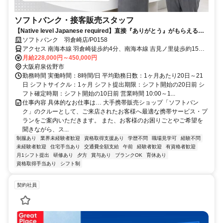
ソフトバンク・接客販売スタッフ
【Native level Japanese required】直接『ありがとう』がもらえるお
仕事！接客にやりがいを感じる方お待ちしております♪
ソフトバンク 羽倉崎店/P0158
アクセス 南海本線 羽倉崎徒歩約4分、南海本線 吉見ノ里徒歩約15
分、ＪＲ関西空港線/ＪＲ阪和線 りんくうタウン4番口徒歩約21分 羽
月給228,000円～450,000円
倉崎駅徒歩4分
大阪府泉佐野市
勤務時間 実働時間：8時間/日 平均勤務日数：1ヶ月あたり20日～21
日 シフトサイクル：1ヶ月 シフト提出期限：シフト開始の20日前 シ
フト確定時期：シフト開始の10日前 営業時間 10:00～1...
仕事内容 具体的なお仕事は… 大手携帯販売ショップ「ソフトバン
ク」のクルーとして、ご来店されたお客様へ最適な携帯サービス・プ
ランをご案内いただきます。 また、お客様のお困りごとやご希望を
聞きながら、ス...
制服あり
業界未経験者歓迎
資格取得支援あり
学歴不問
職場見学可
経験不問
未経験者歓迎
住宅手当あり
交通費全額支給
午前
経験者歓迎
有資格者歓迎
月1シフト提出
研修あり
夕方
賞与あり
ブランクOK
育休あり
資格取得手当あり
シフト制
契約社員