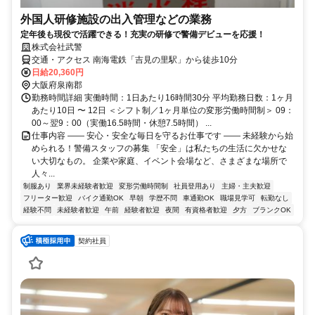
外国人研修施設の出入管理などの業務
定年後も現役で活躍できる！充実の研修で警備デビューを応援！
株式会社武警
交通・アクセス 南海電鉄「吉見の里駅」から徒歩10分
日給20,360円
大阪府泉南郡
勤務時間詳細 実働時間：1日あたり16時間30分 平均勤務日数：1ヶ月
あたり10日 〜 12日 ＜シフト制／1ヶ月単位の変形労働時間制＞ 09：
00～翌9：00（実働16.5時間・休憩7.5時間） ...
仕事内容 ―― 安心・安全な毎日を守るお仕事です ―― 未経験から始
められる！警備スタッフの募集 「安全」は私たちの生活に欠かせな
い大切なもの。 企業や家庭、イベント会場など、さまざまな場所で
人々...
制服あり
業界未経験者歓迎
変形労働時間制
社員登用あり
主婦・主夫歓迎
フリーター歓迎
バイク通勤OK
早朝
学歴不問
車通勤OK
職場見学可
転勤なし
経験不問
未経験者歓迎
午前
経験者歓迎
夜間
有資格者歓迎
夕方
ブランクOK
契約社員