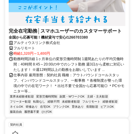
完全在宅勤務│スマホユーザーのカスタマーサポート
全国から応募可能！機材貸与で安心/1260703380
アルティウスリンク株式会社
フルリモート
時給1,320円～1,400円
勤務時間詳細 1ヶ月単位の変形労働時間制 1週間あたりの平均労働時
間：40時間 8:45～20:00の中でのシフト勤務 週3日から柔軟に対応い
たします！ ※週12時間以上の勤務をお願いしています ...
仕事内容 雇用形態：契約社員 職種：アウトバウンドコールスタッ
フ、インバウンドコールスタッフ、一般事務 ＊各種制度が整った環
境の中での在宅ワーク！ ＊出社不要で全国から応募可能◎ ＊PCやモ
ニター等...
業界未経験者歓迎
変形労働時間制
副業・WワークOK
主婦・主夫歓迎
フリーター歓迎
転勤なし
経験不問
未経験者歓迎
フルリモート
経験者歓迎
ネイルOK
研修あり
在宅OK
ブランクOK
育休あり
長期歓迎
ピアスOK
服装自由
履歴書不要
ひげOK
契約社員