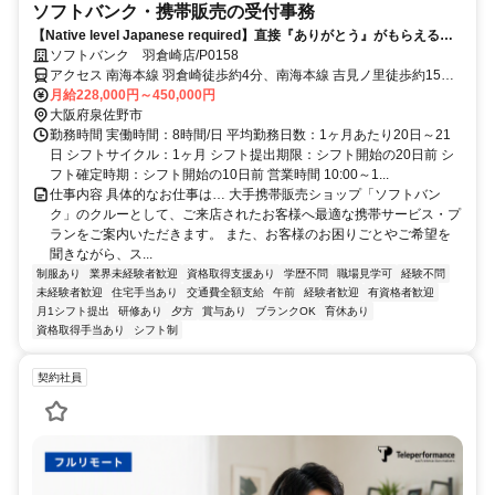
ソフトバンク・携帯販売の受付事務
【Native level Japanese required】直接『ありがとう』がもらえるお
仕事！接客にやりがいを感じる方お待ちしております♪
ソフトバンク 羽倉崎店/P0158
アクセス 南海本線 羽倉崎徒歩約4分、南海本線 吉見ノ里徒歩約15
分、ＪＲ関西空港線/ＪＲ阪和線 りんくうタウン4番口徒歩約21分 羽
月給228,000円～450,000円
倉崎駅徒歩4分
大阪府泉佐野市
勤務時間 実働時間：8時間/日 平均勤務日数：1ヶ月あたり20日～21
日 シフトサイクル：1ヶ月 シフト提出期限：シフト開始の20日前 シ
フト確定時期：シフト開始の10日前 営業時間 10:00～1...
仕事内容 具体的なお仕事は… 大手携帯販売ショップ「ソフトバン
ク」のクルーとして、ご来店されたお客様へ最適な携帯サービス・プ
ランをご案内いただきます。 また、お客様のお困りごとやご希望を
聞きながら、ス...
制服あり
業界未経験者歓迎
資格取得支援あり
学歴不問
職場見学可
経験不問
未経験者歓迎
住宅手当あり
交通費全額支給
午前
経験者歓迎
有資格者歓迎
月1シフト提出
研修あり
夕方
賞与あり
ブランクOK
育休あり
資格取得手当あり
シフト制
契約社員