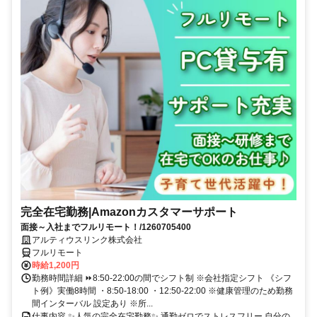
完全在宅勤務|Amazonカスタマーサポート
面接～入社までフルリモート！/1260705400
アルティウスリンク株式会社
フルリモート
時給1,200円
勤務時間詳細 ⏩8:50-22:00の間でシフト制 ※会社指定シフト 《シフ
ト例》実働8時間 ・8:50-18:00 ・12:50-22:00 ※健康管理のため勤務
間インターバル 設定あり ※所...
仕事内容 ✨人気の完全在宅勤務✨ 通勤ゼロでストレスフリー 自分の