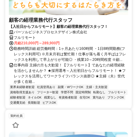
顧客の経理業務代行スタッフ
【入社日からフルリモート】顧客の経理業務代行スタッフ！
パーソルビジネスプロセスデザイン株式会社
フルリモート
月給210,000円～289,900円
勤務時間詳細 総労働時間：1ヶ月あたり160時間 ・1日8時間勤務(フ
レックス利用可) ※月末月初は繁忙期！仕事が落ち着く月半ばはフレ
ックスを利用して早上がりが可能◎ ・残業10～20時間程度 ※顧...
仕事内容 主婦の方も大歓迎！【フルリモート】であなたの経理経験
を活かしませんか？ ★採用選考～入社初日からフルリモート！ ★フ
レックスを活用してワークライフバランス抜群◎ ★主婦（夫）世代
が多く在籍...
業界未経験者歓迎
社員登用あり
副業・WワークOK
主婦・主夫歓迎
資格取得支援あり
フリーター歓迎
学歴不問
固定時間制
転勤なし
フルリモート
経験者歓迎
ネイルOK
残業なし
有資格者歓迎
在宅OK
賞与あり
ブランクOK
交通費支給
長期歓迎
ピアスOK
契約社員