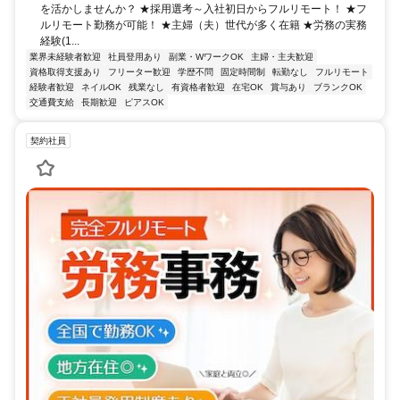
を活かしませんか？ ★採用選考～入社初日からフルリモート！ ★フ
ルリモート勤務が可能！ ★主婦（夫）世代が多く在籍 ★労務の実務
経験(1...
業界未経験者歓迎
社員登用あり
副業・WワークOK
主婦・主夫歓迎
資格取得支援あり
フリーター歓迎
学歴不問
固定時間制
転勤なし
フルリモート
経験者歓迎
ネイルOK
残業なし
有資格者歓迎
在宅OK
賞与あり
ブランクOK
交通費支給
長期歓迎
ピアスOK
契約社員