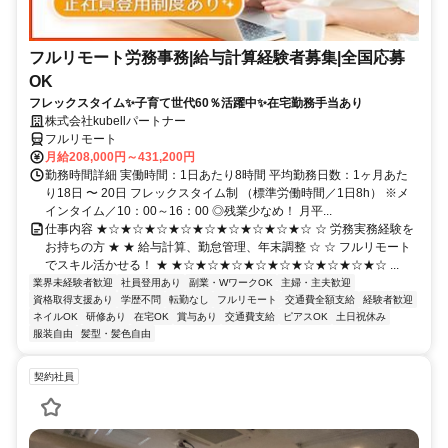
フルリモート労務事務|給与計算経験者募集|全国応募
OK
フレックスタイム✨子育て世代60％活躍中✨在宅勤務手当あり
株式会社kubellパートナー
フルリモート
月給208,000円～431,200円
勤務時間詳細 実働時間：1日あたり8時間 平均勤務日数：1ヶ月あた
り18日 〜 20日 フレックスタイム制 （標準労働時間／1日8h） ※メ
インタイム／10：00～16：00 ◎残業少なめ！ 月平...
仕事内容 ★☆★☆★☆★☆★☆★☆★☆★☆★☆ ☆ 労務実務経験を
お持ちの方 ★ ★ 給与計算、勤怠管理、年末調整 ☆ ☆ フルリモート
でスキル活かせる！ ★ ★☆★☆★☆★☆★☆★☆★☆★☆★☆ ...
業界未経験者歓迎
社員登用あり
副業・WワークOK
主婦・主夫歓迎
資格取得支援あり
学歴不問
転勤なし
フルリモート
交通費全額支給
経験者歓迎
ネイルOK
研修あり
在宅OK
賞与あり
交通費支給
ピアスOK
土日祝休み
服装自由
髪型・髪色自由
契約社員