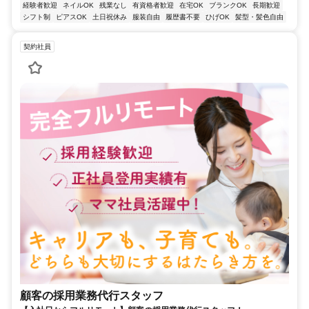
経験者歓迎
ネイルOK
残業なし
有資格者歓迎
在宅OK
ブランクOK
長期歓迎
シフト制
ピアスOK
土日祝休み
服装自由
履歴書不要
ひげOK
髪型・髪色自由
契約社員
顧客の採用業務代行スタッフ