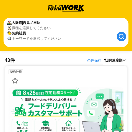
大阪府
吉見ノ里駅
職種を選択してください
契約社員
キーワードを選択してください
43件
条件保存
関連度順
契約社員