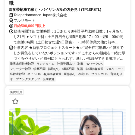
職
深夜帯勤務で稼ぐ・バイリンガルの方必見！(TP18PSTL)
Teleperformance Japan株式会社
フルリモート
月給500,000円以上
勤務時間詳細 実働時間：1日あたり8時間 平均勤務日数：1ヶ月あた
り21日 ▼シフト制：土日祝日含む週5日勤務 17：00～翌9：00の間
で実働8時間（土日祝含む週5日勤務） ・1時間休憩の他に前半...
仕事内容 ★新規プロジェクトスタート★ ✅ 完全在宅勤務♪ ✅ 弊社で
しか募集をしていないポジションです♪ ✅ これからの組織を一緒に形
づくるやりがい ✅ 前例にとらわれず、新しい挑戦ができる環境 ✅...
業界未経験者歓迎
ランチタイム
社員登用あり
副業・WワークOK
フリーター歓迎
学歴不問
転勤なし
経験不問
英語
未経験者歓迎
フルリモート
経験者歓迎
ネイルOK
有資格者歓迎
研修あり
在宅OK
ブランクOK
育休あり
オープニングスタッフ
長期歓迎
契約社員