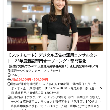
【フルリモート】デジタル広告の運用コンサルタン
ト 23年度新設部門オープニング・部門強化
【広告代理店でのWEB広告運用経験者募集！】正社員登用率7割／電通
G／全国×完全在宅／年休126日・土日祝休み／残業月平均4時間19分
電通デジタルアンカー フルリモート
フルリモート
月給250,000円～500,000円
勤務時間 総労働時間：1ヶ月あたり160時間 ・勤務曜日：月・火・
水・木・金 ・勤務時間： [1] 09:30～18:30 ・最低勤務日数（週）：5
日 残業月平均4時間19分（2025年度）
仕事内容 【デジタルマーケティング本部】部門・事業拡大に向けた
デジタル広告運用コンサルタント積極募集！ 「代理店のBPO拠点で
広告運用実務に携わっているけれど、入稿・運用だけでは物足りな