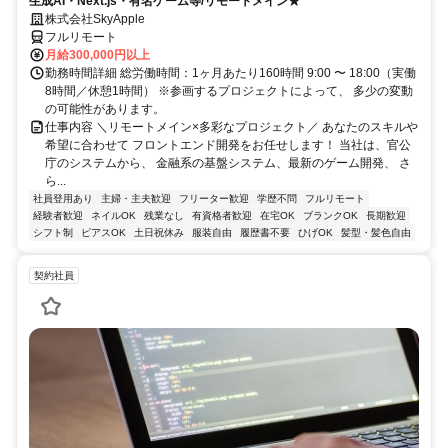
生成AI・Next.js・有名ゲーム等/リモートメイン★
株式会社SkyApple
フルリモート
月給300,000円以上
勤務時間詳細 総労働時間：1ヶ月あたり160時間 9:00 〜 18:00（実働
8時間／休憩1時間） ※参画するプロジェクトによって、 多少の変動
の可能性があります。
仕事内容 ＼リモートメイン×多彩なプロジェクト／ あなたのスキルや
希望に合わせて フロントエンド開発をお任せします！ 当社は、官公
庁のシステムから、 金融系の基盤システム、最新のゲーム開発、 さ
ら...
社員登用あり
主婦・主夫歓迎
フリーター歓迎
学歴不問
フルリモート
経験者歓迎
ネイルOK
残業なし
有資格者歓迎
在宅OK
ブランクOK
長期歓迎
シフト制
ピアスOK
土日祝休み
服装自由
履歴書不要
ひげOK
髪型・髪色自由
契約社員