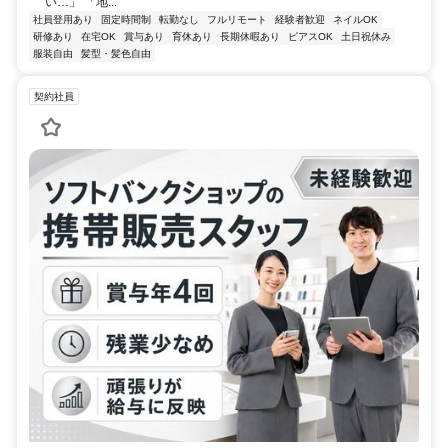
い…」 「地...
社員登用あり
固定時間制
転勤なし
フルリモート
経験者歓迎
ネイルOK
研修あり
在宅OK
賞与あり
育休あり
長期休暇あり
ピアスOK
土日祝休み
服装自由
髪型・髪色自由
契約社員