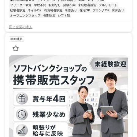
フリーター歓迎
学歴不問
転勤なし
経験不問
未経験者歓迎
フルリモート
経験者歓迎
ネイルOK
有資格者歓迎
研修あり
在宅OK
ブランクOK
育休あり
オープニングスタッフ
長期歓迎
シフト制
同じ企業の求人
契約社員