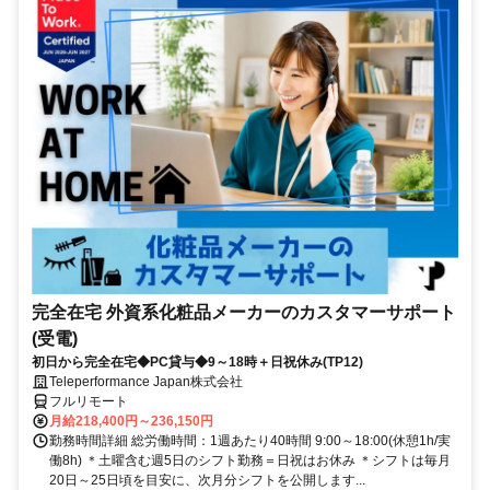
完全在宅 外資系化粧品メーカーのカスタマーサポート
(受電)
初日から完全在宅◆PC貸与◆9～18時＋日祝休み(TP12)
Teleperformance Japan株式会社
フルリモート
月給218,400円～236,150円
勤務時間詳細 総労働時間：1週あたり40時間 9:00～18:00(休憩1h/実
働8h) ＊土曜含む週5日のシフト勤務＝日祝はお休み ＊シフトは毎月
20日～25日頃を目安に、次月分シフトを公開します...