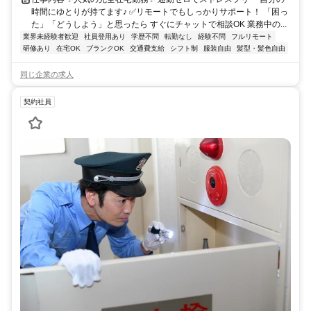
時間にゆとりが持てます♪ ✅リモートでもしっかりサポート！ 「困っ
た」「どうしよう」と思ったら すぐにチャットで相談OK 業務中の...
業界未経験者歓迎
社員登用あり
学歴不問
転勤なし
経験不問
フルリモート
研修あり
在宅OK
ブランクOK
交通費支給
シフト制
服装自由
髪型・髪色自由
同じ企業の求人
契約社員