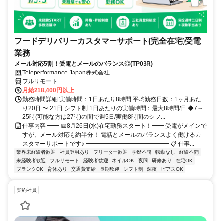
フードデリバリーカスタマーサポート(完全在宅)受電
業務
メール対応5割！受電とメールのバランス◎(TP03R)
Teleperformance Japan株式会社
フルリモート
月給218,400円以上
勤務時間詳細 実働時間：1日あたり8時間 平均勤務日数：1ヶ月あた
り20日 〜 21日 シフト制 1日あたりの実働時間：最大8時間/日 ◆7～
25時(可能な方は27時)の間で週5日/実働8時間のシフ...
仕事内容 ━━ 📅8月26日(水)在宅勤務スタート！━━ 受電がメインで
すが、メール対応も約半分！ 電話とメールのバランスよく働けるカ
スタマーサポートです♪ ━━━━━━━━━━━━━━ 📋 仕事...
業界未経験者歓迎
社員登用あり
フリーター歓迎
学歴不問
転勤なし
経験不問
未経験者歓迎
フルリモート
経験者歓迎
ネイルOK
夜間
研修あり
在宅OK
ブランクOK
育休あり
交通費支給
長期歓迎
シフト制
深夜
ピアスOK
契約社員