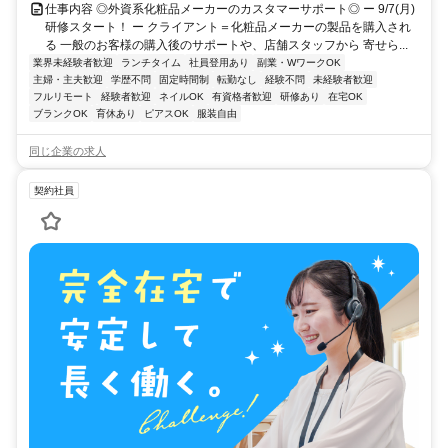
仕事内容 ◎外資系化粧品メーカーのカスタマーサポート◎ ー 9/7(月)
研修スタート！ ー クライアント＝化粧品メーカーの製品を購入され
る 一般のお客様の購入後のサポートや、店舗スタッフから 寄せら...
業界未経験者歓迎
ランチタイム
社員登用あり
副業・WワークOK
主婦・主夫歓迎
学歴不問
固定時間制
転勤なし
経験不問
未経験者歓迎
フルリモート
経験者歓迎
ネイルOK
有資格者歓迎
研修あり
在宅OK
ブランクOK
育休あり
ピアスOK
服装自由
同じ企業の求人
契約社員