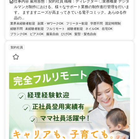
仕事内容 雇用形態：契約社員 職種：ディレクター 〇業務概要 デジタ
ルマンガ制作における、様々なサポート業務の制作進行管理を行いま
す。 ますますニーズが高まってきている電子コミック。あらゆる作
品の...
業界未経験者歓迎
副業・WワークOK
フリーター歓迎
学歴不問
固定時間制
経験不問
未経験者歓迎
フルリモート
経験者歓迎
ネイルOK
在宅OK
ブランクOK
ピアスOK
服装自由
ひげOK
髪型・髪色自由
契約社員