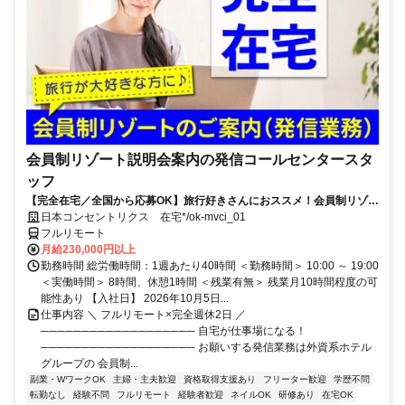
会員制リゾート説明会案内の発信コールセンタースタ
ッフ
【完全在宅／全国から応募OK】旅行好きさんにおススメ！会員制リゾー
トのご案内×テレワーク・リモートワーク◎月収34万円以上も可能！
日本コンセントリクス 在宅*/ok-mvci_01
フルリモート
月給230,000円以上
勤務時間 総労働時間：1週あたり40時間 ＜勤務時間＞ 10:00 ～ 19:00
＜実働時間＞ 8時間、休憩1時間 ＜残業有無＞ 残業月10時間程度の可
能性あり 【入社日】 2026年10月5日...
仕事内容 ＼ フルリモート×完全週休2日 ／
─────────────────── 自宅が仕事場になる！
─────────────────── お願いする発信業務は外資系ホテル
グループの 会員制...
副業・WワークOK
主婦・主夫歓迎
資格取得支援あり
フリーター歓迎
学歴不問
転勤なし
経験不問
フルリモート
経験者歓迎
ネイルOK
研修あり
在宅OK