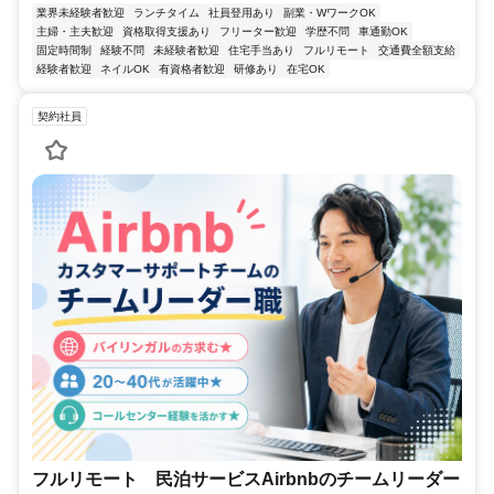
業界未経験者歓迎
ランチタイム
社員登用あり
副業・WワークOK
主婦・主夫歓迎
資格取得支援あり
フリーター歓迎
学歴不問
車通勤OK
固定時間制
経験不問
未経験者歓迎
住宅手当あり
フルリモート
交通費全額支給
経験者歓迎
ネイルOK
有資格者歓迎
研修あり
在宅OK
契約社員
フルリモート 民泊サービスAirbnbのチームリーダー