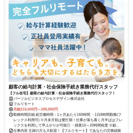
顧客の給与計算・社会保険手続き業務代行スタッフ
【フル在宅】顧客の給与計算・社会保険手続き業務代行スタッフ！
パーソルビジネスプロセスデザイン株式会社
フルリモート
月給210,000円～289,900円
勤務時間詳細 総労働時間：1ヶ月あたり160時間 ・1日8時間勤務(フ
レックス利用可) ※月末月初は繁忙期！仕事が落ち着く月半ばはフレ
ックスを利用して早上がりが可能◎ ・残業10～20時間程度 ※顧...
仕事内容 主婦の方も大歓迎！【フルリモート】であなたの労務経験