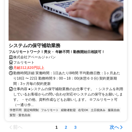
システムの保守補助業務
フルリモートワーク！男女・ 年齢不問！勤務開始日相談可！
株式会社アベールジャパン
フルリモート
月給312,820円以上
勤務時間詳細 実働時間：1日あたり8時間 平均勤務日数：1ヶ月あた
り18日 〜 22日 勤務時間 9：00～18：00(休憩６０分) 契約更新期
間：3ヶ月毎の契約更新
仕事内容 ●システムの保守補助業務のお仕事です。 ・システムを利用
しているお客様からの問い合わせ対応やシステムの保守をお願いしま
す。 ・その他、資料作成などもお願いします。 ※フルリモート可
（一通り作...
学歴不問
固定時間制
フルリモート
経験者歓迎
在宅OK
土日祝休み
服装自由
髪型・髪色自由
前へ
次へ
1
2
3