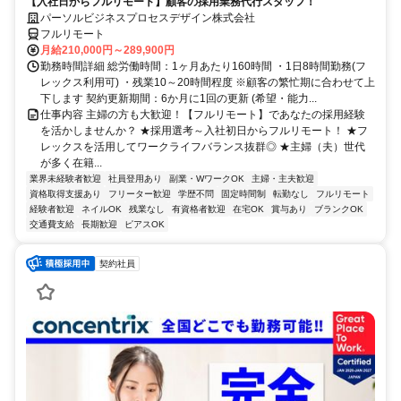
【入社日からフルリモート】顧客の採用業務代行スタッフ！
パーソルビジネスプロセスデザイン株式会社
フルリモート
月給210,000円～289,900円
勤務時間詳細 総労働時間：1ヶ月あたり160時間 ・1日8時間勤務(フ
レックス利用可) ・残業10～20時間程度 ※顧客の繁忙期に合わせて上
下します 契約更新期間：6か月に1回の更新 (希望・能力...
仕事内容 主婦の方も大歓迎！【フルリモート】であなたの採用経験
を活かしませんか？ ★採用選考～入社初日からフルリモート！ ★フ
レックスを活用してワークライフバランス抜群◎ ★主婦（夫）世代
が多く在籍...
業界未経験者歓迎
社員登用あり
副業・WワークOK
主婦・主夫歓迎
資格取得支援あり
フリーター歓迎
学歴不問
固定時間制
転勤なし
フルリモート
経験者歓迎
ネイルOK
残業なし
有資格者歓迎
在宅OK
賞与あり
ブランクOK
交通費支給
長期歓迎
ピアスOK
契約社員