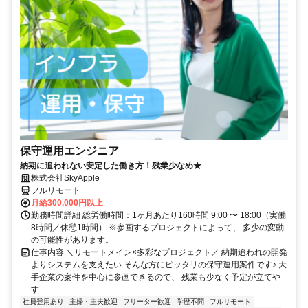
保守運用エンジニア
納期に追われない安定した働き方！残業少なめ★
株式会社SkyApple
フルリモート
月給300,000円以上
勤務時間詳細 総労働時間：1ヶ月あたり160時間 9:00 〜 18:00（実働
8時間／休憩1時間） ※参画するプロジェクトによって、 多少の変動
の可能性があります。
仕事内容 ＼リモートメイン×多彩なプロジェクト／ 納期追われの開発
よりシステムを支えたい そんな方にピッタリの保守運用案件です♪ 大
手企業の案件を中心に参画できるので、 残業も少なく予定が立てや
す...
社員登用あり
主婦・主夫歓迎
フリーター歓迎
学歴不問
フルリモート