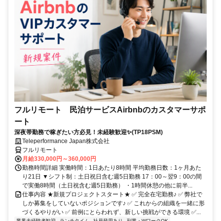
フルリモート 民泊サービスAirbnbのカスタマーサポ
ート
深夜帯勤務で稼ぎたい方必見！未経験歓迎✨(TP18PSM)
Teleperformance Japan株式会社
フルリモート
月給330,000円～360,000円
勤務時間詳細 実働時間：1日あたり8時間 平均勤務日数：1ヶ月あた
り21日 ▼シフト制：土日祝日含む週5日勤務 17：00～翌9：00の間
で実働8時間（土日祝含む週5日勤務） ・1時間休憩の他に前半...
仕事内容 ★新規プロジェクトスタート★ ✅ 完全在宅勤務♪ ✅ 弊社で
しか募集をしていないポジションです♪ ✅ これからの組織を一緒に形
づくるやりがい ✅ 前例にとらわれず、新しい挑戦ができる環境 ✅...
業界未経験者歓迎
ランチタイム
社員登用あり
副業・WワークOK