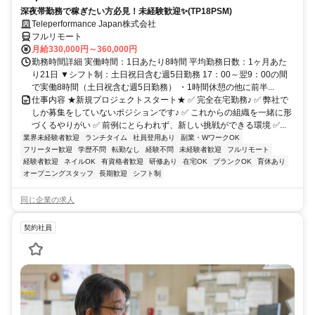
深夜帯勤務で稼ぎたい方必見！未経験歓迎✨(TP18PSM)
Teleperformance Japan株式会社
フルリモート
月給330,000円～360,000円
勤務時間詳細 実働時間：1日あたり8時間 平均勤務日数：1ヶ月あた
り21日 ▼シフト制：土日祝日含む週5日勤務 17：00～翌9：00の間
で実働8時間（土日祝含む週5日勤務） ・1時間休憩の他に前半...
仕事内容 ★新規プロジェクトスタート★ ✅ 完全在宅勤務♪ ✅ 弊社で
しか募集をしていないポジションです♪ ✅ これからの組織を一緒に形
づくるやりがい ✅ 前例にとらわれず、新しい挑戦ができる環境 ✅...
業界未経験者歓迎
ランチタイム
社員登用あり
副業・WワークOK
フリーター歓迎
学歴不問
転勤なし
経験不問
未経験者歓迎
フルリモート
経験者歓迎
ネイルOK
有資格者歓迎
研修あり
在宅OK
ブランクOK
育休あり
オープニングスタッフ
長期歓迎
シフト制
同じ企業の求人
契約社員