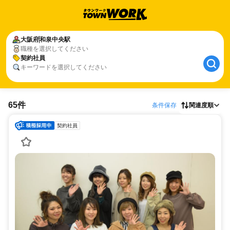
大阪府
和泉中央駅
職種を選択してください
契約社員
キーワードを選択してください
65件
条件保存
関連度順
契約社員