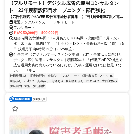
【フルリモート】デジタル広告の運用コンサルタン
ト 23年度新設部門オープニング・部門強化
【広告代理店でのWEB広告運用経験者募集！】正社員登用率7割／電通
G／全国×完全在宅／年休126日・土日祝休み／残業月平均4時間19分
電通デジタルアンカー フルリモート
フルリモート
月給250,000円～500,000円
勤務時間 総労働時間：1ヶ月あたり160時間 ・勤務曜日：月・火・
水・木・金 ・勤務時間： [1] 09:30～18:30 ・最低勤務日数（週）：5
日 残業月平均4時間19分（2025年度）
仕事内容 【デジタルマーケティング本部】部門・事業拡大に向けた
デジタル広告運用コンサルタント積極募集！ 「代理店のBPO拠点で
広告運用実務に携わっているけれど、入稿・運用だけでは物足りな
い…」 「地...
社員登用あり
固定時間制
転勤なし
フルリモート
経験者歓迎
ネイルOK
研修あり
在宅OK
賞与あり
育休あり
長期休暇あり
ピアスOK
土日祝休み
服装自由
髪型・髪色自由
契約社員