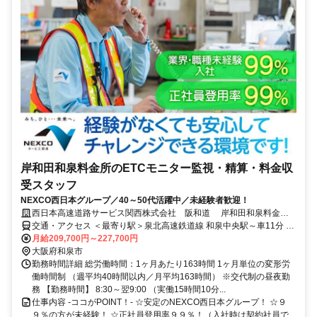
岸和田和泉料金所のETCモニター監視・精算・料金収
受スタッフ
NEXCO西日本グループ／40～50代活躍中／未経験者歓迎！
西日本高速道路サービス関西株式会社 阪和道 岸和田和泉料金ス
テーション
交通・アクセス ＜最寄り駅＞泉北高速鉄道線 和泉中央駅～車11分 ●
自動車通勤可 ※近隣の料金ステーション勤務となる場合もありま
月給209,700円～227,700円
す。
大阪府和泉市
勤務時間詳細 総労働時間：1ヶ月あたり163時間 1ヶ月単位の変形労
働時間制 （週平均40時間以内／月平均163時間） ※交代制の昼夜勤
務 【勤務時間】 8:30～翌9:00 （実働15時間10分...
仕事内容 -ココがPOINT！- ☆安定のNEXCO西日本グループ！ ☆９
９％の方が未経験！ ☆正社員登用率９９％！（入社時は契約社員で