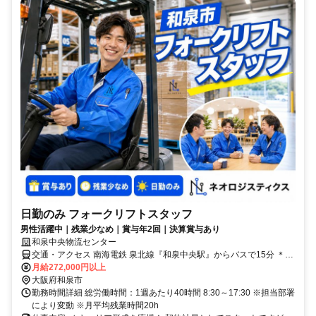
日勤のみ フォークリフトスタッフ
男性活躍中｜残業少なめ｜賞与年2回｜決算賞与あり
和泉中央物流センター
交通・アクセス 南海電鉄 泉北線『和泉中央駅』からバスで15分 ＊
車・バイク通勤OK
月給272,000円以上
大阪府和泉市
勤務時間詳細 総労働時間：1週あたり40時間 8:30～17:30 ※担当部署
により変動 ※月平均残業時間20h