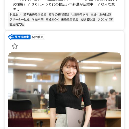
の採用） ☆３０代～５０代の幅広い年齢層が活躍中！ ☆様々な業
界...
制服あり
業界未経験者歓迎
変形労働時間制
社員登用あり
主婦・主夫歓迎
フリーター歓迎
学歴不問
車通勤OK
未経験者歓迎
経験者歓迎
ブランクOK
交通費支給
契約社員