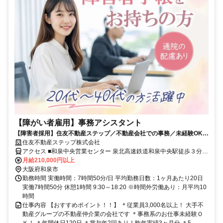
【障がい者雇用】事務アシスタント
【障害者採用】住友不動産ステップ／不動産会社での事務／未経験OK／
賞与2回／和泉
住友不動産ステップ株式会社
アクセス ■和泉中央営業センター 泉北高速鉄道和泉中央駅徒歩３分
※転居を伴う転勤無し ※通勤考慮いたします
月給210,000円以上
大阪府和泉市
勤務時間 実働時間：7時間50分/日 平均勤務日数：1ヶ月あたり20日
実働7時間50分 休憩1時間 9:30～18:20 ※時間外労働あり：月平均10
時間
仕事内容 【おすすめポイント！！】 ＊従業員3,000名以上！ 大手不
動産グループの不動産仲介業の会社です ＊事務系のお仕事未経験Ｏ
Ｋ！ ＊年間休日120日 ＊賞与年2回あり！昨年実績3ヶ月分 ＊5...