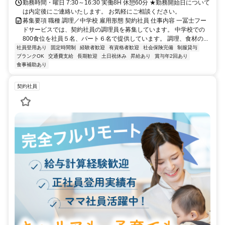
勤務時間・曜日 7:30～16:30 実働8H 休憩60分 ★勤務開始日について
は内定後にご連絡いたします。 お気軽にご相談ください。
募集要項 職種 調理／中学校 雇用形態 契約社員 仕事内容 一冨士フー
ドサービスでは、契約社員の調理員を募集しています。 中学校での
800食位を社員５名、パート６名で提供しています。 調理、食材の...
社員登用あり
固定時間制
経験者歓迎
有資格者歓迎
社会保険完備
制服貸与
ブランクOK
交通費支給
長期歓迎
土日祝休み
昇給あり
賞与年2回あり
食事補助あり
契約社員