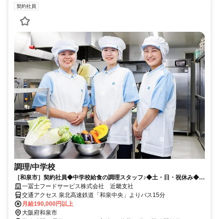
契約社員
調理/中学校
［和泉市］契約社員◆中学校給食の調理スタッフ♪◆土・日・祝休み◆資
格を活かしてお仕事しませんか？
一冨士フードサービス株式会社 近畿支社
交通アクセス 泉北高速鉄道「和泉中央」よりバス15分
月給190,000円以上
大阪府和泉市