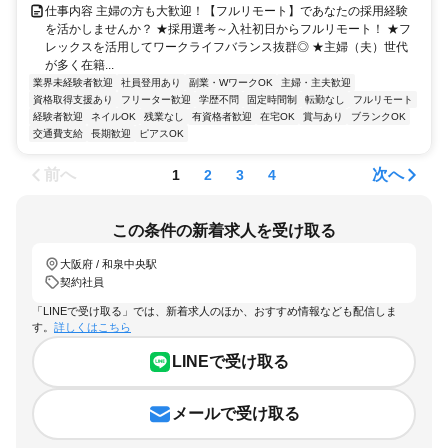
仕事内容 主婦の方も大歓迎！【フルリモート】であなたの採用経験
を活かしませんか？ ★採用選考～入社初日からフルリモート！ ★フ
レックスを活用してワークライフバランス抜群◎ ★主婦（夫）世代
が多く在籍...
業界未経験者歓迎
社員登用あり
副業・WワークOK
主婦・主夫歓迎
資格取得支援あり
フリーター歓迎
学歴不問
固定時間制
転勤なし
フルリモート
経験者歓迎
ネイルOK
残業なし
有資格者歓迎
在宅OK
賞与あり
ブランクOK
交通費支給
長期歓迎
ピアスOK
前へ
次へ
1
2
3
4
この条件の新着求人を受け取る
大阪府 / 和泉中央駅
契約社員
「LINEで受け取る」では、新着求人のほか、おすすめ情報なども配信しま
す。
詳しくはこちら
LINEで受け取る
メールで受け取る