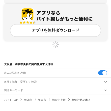
アプリを無料ダウンロード
大阪府、和泉中央駅の契約社員求人情報
求人の詳細を表示
条件を追加・変更して検索
市区町村を追加・変更
関連キーワード
完全在宅ワーク 全国
シール貼り 在宅
現在地周辺
ガチャガチャ
犬カフェ
大阪府
駅を追加・変更
バイトTOP
大阪府
和泉市
和泉中央駅
契約社員の求人
大阪府
すべて
大阪市
すべて
職種を追加・変更
JR京都線
都島区
福島区
此花区
西区
港区
大正区
天王寺区
浪速区
西淀川区
東淀川区
東成区