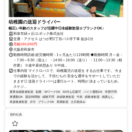
幼稚園の送迎ドライバー
幅広い年齢のスタッフが活躍中◎未経験歓迎☆ブランクOK♪
和泉市緑ヶ丘/エポック株式会社
交通・アクセス はつが野2丁目バス停下車 徒歩1分
月給160,000円
大阪府和泉市
勤務時間詳細 総労働時間：1ヶ月あたり119時間 ◆勤務時間 月～金：
・7:30～9:30（迎え） ・14:00～16:00（送り） ・11:00～13:30（軽
作業） ※途中昼休憩あり ※中抜...
仕事内容 マイクロバスで、幼稚園児の送迎を するお仕事です。 今ま
での経験を活かして、子供たちの 安全な通学をサポートしていただ
きます◎ 送迎ドライバーは運行ルート、時間が 決まっているため、
スケジ...
業界未経験者歓迎
副業・WワークOK
60代も応募可
バイク通勤OK
学歴不問
車通勤OK
固定時間制
経験不問
未経験者歓迎
午前
経験者歓迎
残業なし
有資格者歓迎
夕方
ブランクOK
長期歓迎
土日祝休み
契約社員