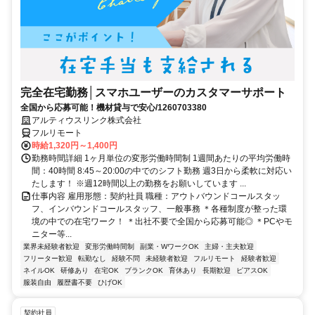
完全在宅勤務│スマホユーザーのカスタマーサポート
全国から応募可能！機材貸与で安心/1260703380
アルティウスリンク株式会社
フルリモート
時給1,320円～1,400円
勤務時間詳細 1ヶ月単位の変形労働時間制 1週間あたりの平均労働時
間：40時間 8:45～20:00の中でのシフト勤務 週3日から柔軟に対応い
たします！ ※週12時間以上の勤務をお願いしています ...
仕事内容 雇用形態：契約社員 職種：アウトバウンドコールスタッ
フ、インバウンドコールスタッフ、一般事務 ＊各種制度が整った環
境の中での在宅ワーク！ ＊出社不要で全国から応募可能◎ ＊PCやモ
ニター等...
業界未経験者歓迎
変形労働時間制
副業・WワークOK
主婦・主夫歓迎
フリーター歓迎
転勤なし
経験不問
未経験者歓迎
フルリモート
経験者歓迎
ネイルOK
研修あり
在宅OK
ブランクOK
育休あり
長期歓迎
ピアスOK
服装自由
履歴書不要
ひげOK
契約社員