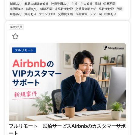
制服あり
業界未経験者歓迎
社員登用あり
主婦・主夫歓迎
早朝
学歴不問
車通勤OK
転勤なし
経験不問
未経験者歓迎
交通費全額支給
経験者歓迎
夜間
研修あり
賞与あり
ブランクOK
交通費支給
長期歓迎
シフト制
社割あり
契約社員
フルリモート 民泊サービスAirbnbのカスタマーサポ
ート