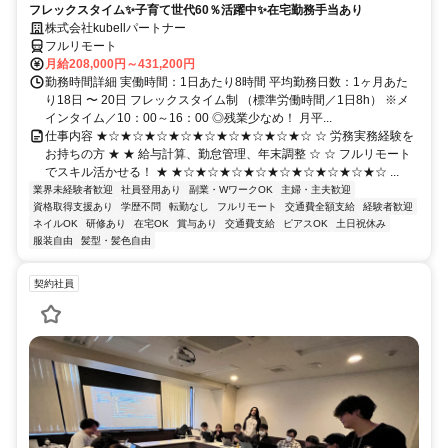
フレックスタイム✨子育て世代60％活躍中✨在宅勤務手当あり
株式会社kubellパートナー
フルリモート
月給208,000円～431,200円
勤務時間詳細 実働時間：1日あたり8時間 平均勤務日数：1ヶ月あた
り18日 〜 20日 フレックスタイム制 （標準労働時間／1日8h） ※メ
インタイム／10：00～16：00 ◎残業少なめ！ 月平...
仕事内容 ★☆★☆★☆★☆★☆★☆★☆★☆★☆ ☆ 労務実務経験を
お持ちの方 ★ ★ 給与計算、勤怠管理、年末調整 ☆ ☆ フルリモート
でスキル活かせる！ ★ ★☆★☆★☆★☆★☆★☆★☆★☆★☆ ...
業界未経験者歓迎
社員登用あり
副業・WワークOK
主婦・主夫歓迎
資格取得支援あり
学歴不問
転勤なし
フルリモート
交通費全額支給
経験者歓迎
ネイルOK
研修あり
在宅OK
賞与あり
交通費支給
ピアスOK
土日祝休み
服装自由
髪型・髪色自由
契約社員