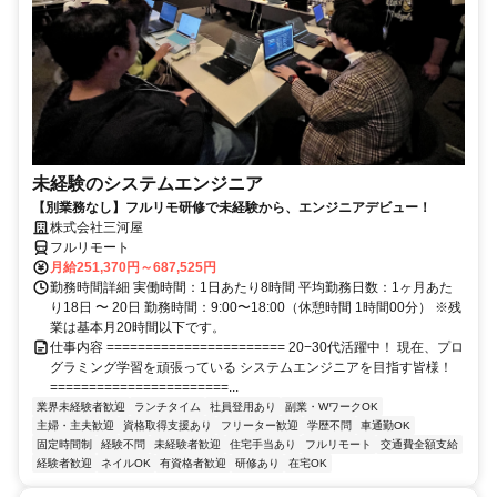
未経験のシステムエンジニア
【別業務なし】フルリモ研修で未経験から、エンジニアデビュー！
株式会社三河屋
フルリモート
月給251,370円～687,525円
勤務時間詳細 実働時間：1日あたり8時間 平均勤務日数：1ヶ月あた
り18日 〜 20日 勤務時間：9:00〜18:00（休憩時間 1時間00分） ※残
業は基本月20時間以下です。
仕事内容 ======================= 20−30代活躍中！ 現在、プロ
グラミング学習を頑張っている システムエンジニアを目指す皆様！
=======================...
業界未経験者歓迎
ランチタイム
社員登用あり
副業・WワークOK
主婦・主夫歓迎
資格取得支援あり
フリーター歓迎
学歴不問
車通勤OK
固定時間制
経験不問
未経験者歓迎
住宅手当あり
フルリモート
交通費全額支給
経験者歓迎
ネイルOK
有資格者歓迎
研修あり
在宅OK