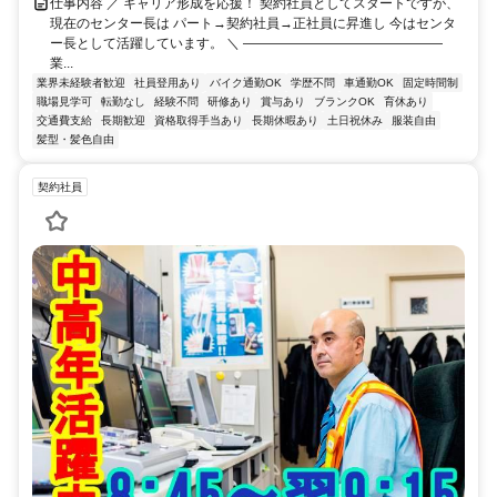
仕事内容 ／ キャリア形成を応援！ 契約社員としてスタートですが、
現在のセンター長は パート→契約社員→正社員に昇進し 今はセンタ
ー長として活躍しています。 ＼ ―――――――――――――――
業...
業界未経験者歓迎
社員登用あり
バイク通勤OK
学歴不問
車通勤OK
固定時間制
職場見学可
転勤なし
経験不問
研修あり
賞与あり
ブランクOK
育休あり
交通費支給
長期歓迎
資格取得手当あり
長期休暇あり
土日祝休み
服装自由
髪型・髪色自由
契約社員