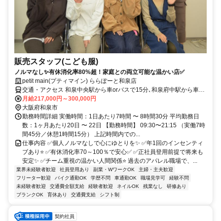
販売スタッフ(こども服)
ノルマなし✨有休消化率80%超！家庭との両立可能な温かい店✅
petit main(プティマイン) ららぽーと和泉店
交通・アクセス 和泉中央駅から車orバスで15分､和泉府中駅から車で
20分
月給217,000円～300,000円
大阪府和泉市
勤務時間詳細 実働時間：1日あたり7時間 〜 8時間30分 平均勤務日
数：1ヶ月あたり20日 〜 22日 【勤務時間】 09:30〜21:15 （実働7時
間45分／休憩1時間15分） 上記時間内での...
仕事内容 ✅個人ノルマなしで心にゆとりを✨ ✅年1回のインセンティ
ブあり⭐ ✅有休消化率70～100％で安心✅ ✅正社員登用前提で将来も
安定✨ ✅チーム重視の温かい人間関係⭐ 過去のアパレル職場で、...
業界未経験者歓迎
社員登用あり
副業・WワークOK
主婦・主夫歓迎
フリーター歓迎
バイク通勤OK
学歴不問
車通勤OK
職場見学可
経験不問
未経験者歓迎
交通費全額支給
経験者歓迎
ネイルOK
残業なし
研修あり
ブランクOK
育休あり
交通費支給
シフト制
契約社員