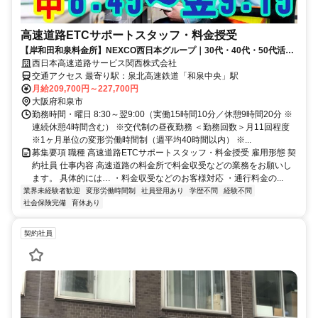
高速道路ETCサポートスタッフ・料金授受
【岸和田和泉料金所】NEXCO西日本グループ｜30代・40代・50代活躍
中｜未経験から正社員登用あり
西日本高速道路サービス関西株式会社
交通アクセス 最寄り駅：泉北高速鉄道「和泉中央」駅
月給209,700円～227,700円
大阪府和泉市
勤務時間・曜日 8:30～翌9:00（実働15時間10分／休憩9時間20分 ※
連続休憩4時間含む） ※交代制の昼夜勤務 ＜勤務回数＞月11回程度
※1ヶ月単位の変形労働時間制（週平均40時間以内） ※...
募集要項 職種 高速道路ETCサポートスタッフ・料金授受 雇用形態 契
約社員 仕事内容 高速道路の料金所で料金収受などの業務をお願いし
ます。 具体的には… ・料金収受などのお客様対応 ・通行料金の...
業界未経験者歓迎
変形労働時間制
社員登用あり
学歴不問
経験不問
社会保険完備
育休あり
契約社員