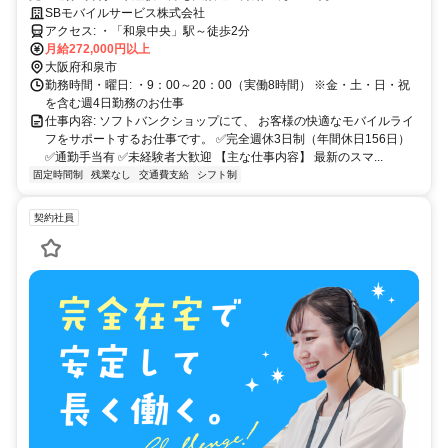
SBモバイルサービス株式会社
アクセス: ・「和泉中央」駅～徒歩2分
月給272,000円以上
大阪府和泉市
勤務時間・曜日: ・9：00～20：00（実働8時間） ※金・土・日・祝
を含む週4日勤務のお仕事
仕事内容: ソフトバンクショップにて、 お客様の快適なモバイルライ
フをサポートするお仕事です。 ✅完全週休3日制（年間休日156日）
✅通勤手当有 ✅未経験者大歓迎 【主な仕事内容】 最新のスマ...
固定時間制
残業なし
交通費支給
シフト制
契約社員