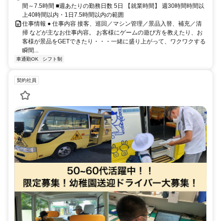
間～7.5時間 ■週あたりの勤務日数 5日 【就業時間】 週30時間時間以
上40時間以内・1日7.5時間以内の範囲
仕事情報 ● 仕事内容 接客、巡回／マシン管理／景品入替、補充／清
掃 などが主なお仕事内容。 お客様にゲームの遊び方を教えたり、お
客様が景品をGETできたり・・・一緒に盛り上がって、ワクワクする
瞬間...
車通勤OK
シフト制
契約社員