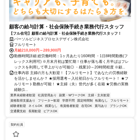
顧客の給与計算・社会保険手続き業務代行スタッフ
【フル在宅】顧客の給与計算・社会保険手続き業務代行スタッフ！
パーソルビジネスプロセスデザイン株式会社
フルリモート
月給210,000円～289,900円
勤務時間詳細 総労働時間：1ヶ月あたり160時間 ・1日8時間勤務(フ
レックス利用可) ※月末月初は繁忙期！仕事が落ち着く月半ばはフレ
ックスを利用して早上がりが可能◎ ・残業10～20時間程度 ※顧...
仕事内容 主婦の方も大歓迎！【フルリモート】であなたの労務経験
を活かしませんか？ ★採用選考～入社初日からフルリモート！ ★フ
ルリモート勤務が可能！ ★主婦（夫）世代が多く在籍 ★労務の実務
経験(1...
業界未経験者歓迎
社員登用あり
副業・WワークOK
主婦・主夫歓迎
資格取得支援あり
フリーター歓迎
学歴不問
固定時間制
転勤なし
フルリモート
経験者歓迎
ネイルOK
残業なし
有資格者歓迎
在宅OK
賞与あり
ブランクOK
交通費支給
長期歓迎
ピアスOK
契約社員