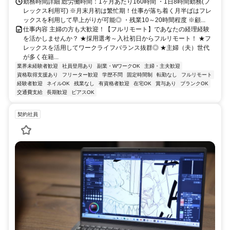
勤務時間詳細 総労働時間：1ヶ月あたり160時間 ・1日8時間勤務(フ
レックス利用可) ※月末月初は繁忙期！仕事が落ち着く月半ばはフレ
ックスを利用して早上がりが可能◎ ・残業10～20時間程度 ※顧...
仕事内容 主婦の方も大歓迎！【フルリモート】であなたの経理経験
を活かしませんか？ ★採用選考～入社初日からフルリモート！ ★フ
レックスを活用してワークライフバランス抜群◎ ★主婦（夫）世代
が多く在籍...
業界未経験者歓迎
社員登用あり
副業・WワークOK
主婦・主夫歓迎
資格取得支援あり
フリーター歓迎
学歴不問
固定時間制
転勤なし
フルリモート
経験者歓迎
ネイルOK
残業なし
有資格者歓迎
在宅OK
賞与あり
ブランクOK
交通費支給
長期歓迎
ピアスOK
契約社員