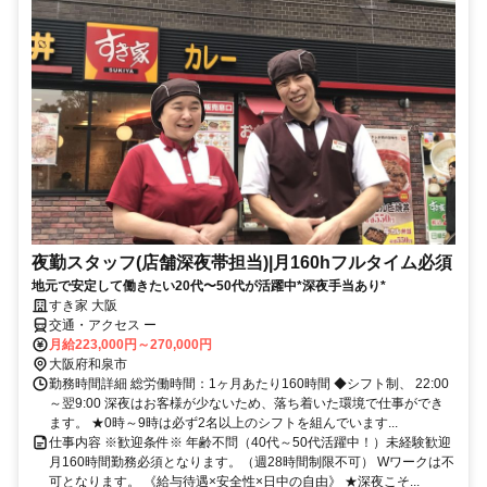
夜勤スタッフ(店舗深夜帯担当)|月160hフルタイム必須
地元で安定して働きたい20代〜50代が活躍中*深夜手当あり*
すき家 大阪
交通・アクセス ー
月給223,000円～270,000円
大阪府和泉市
勤務時間詳細 総労働時間：1ヶ月あたり160時間 ◆シフト制、 22:00
～翌9:00 深夜はお客様が少ないため、落ち着いた環境で仕事ができ
ます。 ★0時～9時は必ず2名以上のシフトを組んでいます...
仕事内容 ※歓迎条件※ 年齢不問（40代～50代活躍中！）未経験歓迎
月160時間勤務必須となります。（週28時間制限不可） Wワークは不
可となります。 《給与待遇×安全性×日中の自由》 ★深夜こそ...