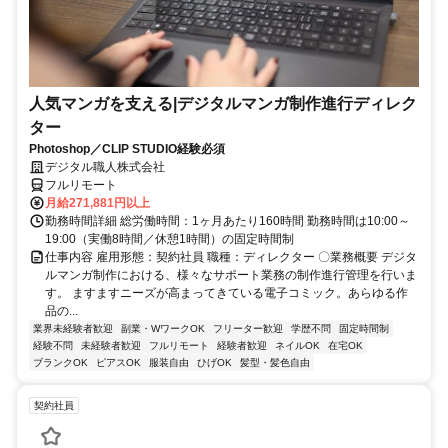
人気マンガを支える|デジタルマンガ制作進行ディレク
ター
Photoshop／CLIP STUDIO経験必須
デジタル職人株式会社
フルリモート
月給271,881円以上
勤務時間詳細 総労働時間：1ヶ月あたり160時間 勤務時間は10:00～
19:00（実働8時間／休憩1時間）の固定時間制
仕事内容 雇用形態：契約社員 職種：ディレクター 〇業務概要 デジタ
ルマンガ制作における、様々なサポート業務の制作進行管理を行いま
す。 ますますニーズが高まってきている電子コミック。あらゆる作
品の...
業界未経験者歓迎
副業・WワークOK
フリーター歓迎
学歴不問
固定時間制
経験不問
未経験者歓迎
フルリモート
経験者歓迎
ネイルOK
在宅OK
ブランクOK
ピアスOK
服装自由
ひげOK
髪型・髪色自由
契約社員