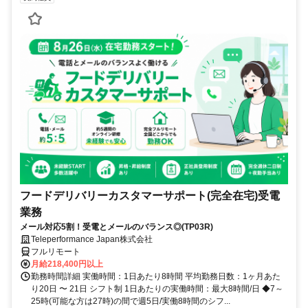
フードデリバリーカスタマーサポート(完全在宅)受電
業務
メール対応5割！受電とメールのバランス◎(TP03R)
Teleperformance Japan株式会社
フルリモート
月給218,400円以上
勤務時間詳細 実働時間：1日あたり8時間 平均勤務日数：1ヶ月あた
り20日 〜 21日 シフト制 1日あたりの実働時間：最大8時間/日 ◆7～
25時(可能な方は27時)の間で週5日/実働8時間のシフ...