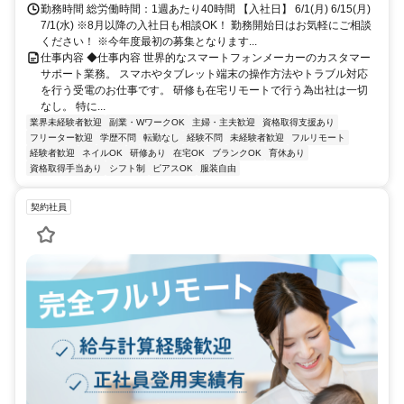
勤務時間 総労働時間：1週あたり40時間 【入社日】 6/1(月) 6/15(月)
7/1(水) ※8月以降の入社日も相談OK！ 勤務開始日はお気軽にご相談
ください！ ※今年度最初の募集となります...
仕事内容 ◆仕事内容 世界的なスマートフォンメーカーのカスタマー
サポート業務。 スマホやタブレット端末の操作方法やトラブル対応
を行う受電のお仕事です。 研修も在宅リモートで行う為出社は一切
なし。 特に...
業界未経験者歓迎
副業・WワークOK
主婦・主夫歓迎
資格取得支援あり
フリーター歓迎
学歴不問
転勤なし
経験不問
未経験者歓迎
フルリモート
経験者歓迎
ネイルOK
研修あり
在宅OK
ブランクOK
育休あり
資格取得手当あり
シフト制
ピアスOK
服装自由
契約社員