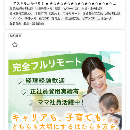
でスキル活かせる！ ★ ★☆★☆★☆★☆★☆★☆★☆★☆★☆ ...
業界未経験者歓迎
社員登用あり
副業・WワークOK
主婦・主夫歓迎
資格取得支援あり
学歴不問
転勤なし
フルリモート
交通費全額支給
経験者歓迎
ネイルOK
研修あり
在宅OK
賞与あり
交通費支給
ピアスOK
土日祝休み
服装自由
髪型・髪色自由
契約社員