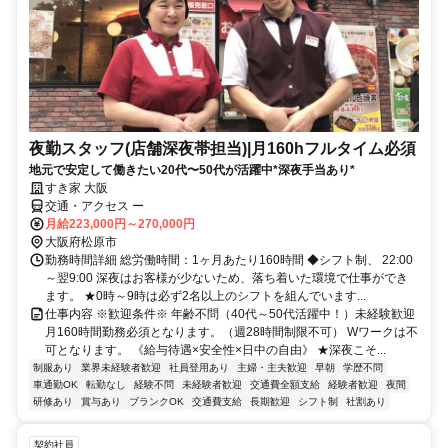
夜勤スタッフ(店舗深夜帯担当)|月160hフルタイム必須
地元で安定して働きたい20代〜50代が活躍中*深夜手当あり*
すき家 大阪
交通・アクセス ー
月給223,000円～270,000円
大阪府松原市
勤務時間詳細 総労働時間：1ヶ月あたり160時間 ◆シフト制、 22:00
～翌9:00 深夜はお客様が少ないため、落ち着いた環境で仕事ができ
ます。 ★0時～9時は必ず2名以上のシフトを組んでいます...
仕事内容 ※歓迎条件※ 年齢不問（40代～50代活躍中！）未経験歓迎
月160時間勤務必須となります。（週28時間制限不可） Wワークは不
可となります。 《給与待遇×安全性×日中の自由》 ★深夜こそ...
制服あり
業界未経験者歓迎
社員登用あり
主婦・主夫歓迎
早朝
学歴不問
車通勤OK
転勤なし
経験不問
未経験者歓迎
交通費全額支給
経験者歓迎
夜間
研修あり
賞与あり
ブランクOK
交通費支給
長期歓迎
シフト制
社割あり
契約社員