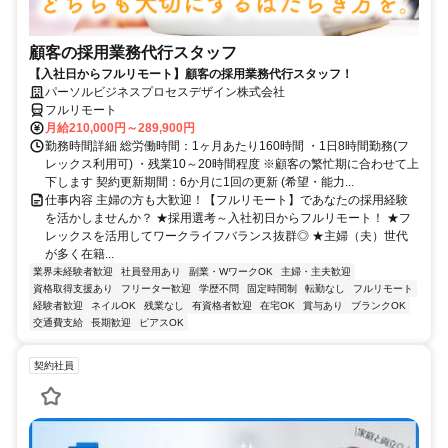
顧客の採用業務代行スタッフ
【入社日からフルリモート】顧客の採用業務代行スタッフ！
パーソルビジネスプロセスデザイン株式会社
フルリモート
月給210,000円～289,900円
勤務時間詳細 総労働時間：1ヶ月あたり160時間 ・1日8時間勤務(フ
レックス利用可) ・残業10～20時間程度 ※顧客の繁忙期に合わせて上
下します 契約更新期間：6か月に1回の更新 (希望・能力...
仕事内容 主婦の方も大歓迎！【フルリモート】であなたの採用経験
を活かしませんか？ ★採用選考～入社初日からフルリモート！ ★フ
レックスを活用してワークライフバランス抜群◎ ★主婦（夫）世代
が多く在籍...
業界未経験者歓迎
社員登用あり
副業・WワークOK
主婦・主夫歓迎
資格取得支援あり
フリーター歓迎
学歴不問
固定時間制
転勤なし
フルリモート
経験者歓迎
ネイルOK
残業なし
有資格者歓迎
在宅OK
賞与あり
ブランクOK
交通費支給
長期歓迎
ピアスOK
契約社員