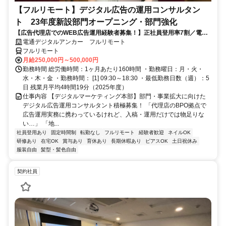
【フルリモート】デジタル広告の運用コンサルタン
ト 23年度新設部門オープニング・部門強化
【広告代理店でのWEB広告運用経験者募集！】正社員登用率7割／電通
G／全国×完全在宅／年休126日・土日祝休み／残業月平均4時間19分
電通デジタルアンカー フルリモート
フルリモート
月給250,000円～500,000円
勤務時間 総労働時間：1ヶ月あたり160時間 ・勤務曜日：月・火・
水・木・金 ・勤務時間： [1] 09:30～18:30 ・最低勤務日数（週）：5
日 残業月平均4時間19分（2025年度）
仕事内容 【デジタルマーケティング本部】部門・事業拡大に向けた
デジタル広告運用コンサルタント積極募集！ 「代理店のBPO拠点で
広告運用実務に携わっているけれど、入稿・運用だけでは物足りな
い…」 「地...
社員登用あり
固定時間制
転勤なし
フルリモート
経験者歓迎
ネイルOK
研修あり
在宅OK
賞与あり
育休あり
長期休暇あり
ピアスOK
土日祝休み
服装自由
髪型・髪色自由
契約社員