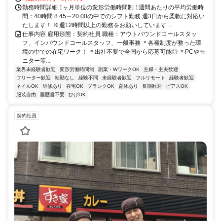
勤務時間詳細 1ヶ月単位の変形労働時間制 1週間あたりの平均労働時
間：40時間 8:45～20:00の中でのシフト勤務 週3日から柔軟に対応い
たします！ ※週12時間以上の勤務をお願いしています ...
仕事内容 雇用形態：契約社員 職種：アウトバウンドコールスタッ
フ、インバウンドコールスタッフ、一般事務 ＊各種制度が整った環
境の中での在宅ワーク！ ＊出社不要で全国から応募可能◎ ＊PCやモ
ニター等...
業界未経験者歓迎
変形労働時間制
副業・WワークOK
主婦・主夫歓迎
フリーター歓迎
転勤なし
経験不問
未経験者歓迎
フルリモート
経験者歓迎
ネイルOK
研修あり
在宅OK
ブランクOK
育休あり
長期歓迎
ピアスOK
服装自由
履歴書不要
ひげOK
契約社員