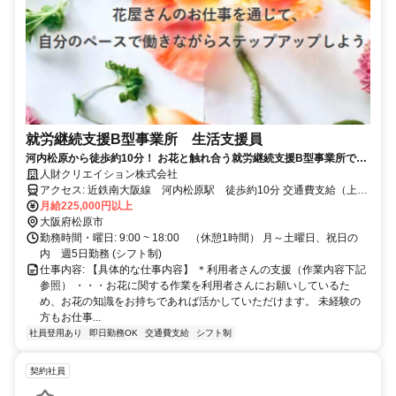
就労継続支援B型事業所 生活支援員
河内松原から徒歩約10分！ お花と触れ合う就労継続支援B型事業所での
生活支援員を募集します
人財クリエイション株式会社
アクセス: 近鉄南大阪線 河内松原駅 徒歩約10分 交通費支給（上限
20,000円）
月給225,000円以上
大阪府松原市
勤務時間・曜日: 9:00 ~ 18:00 （休憩1時間） 月～土曜日、祝日の
内 週5日勤務 (シフト制)
仕事内容: 【具体的な仕事内容】 ＊利用者さんの支援（作業内容下記
参照） ・・・お花に関する作業を利用者さんにお願いしているた
め、お花の知識をお持ちであれば活かしていただけます。 未経験の
方もお仕事...
社員登用あり
即日勤務OK
交通費支給
シフト制
契約社員