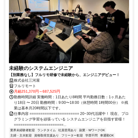
未経験のシステムエンジニア
【別業務なし】フルリモ研修で未経験から、エンジニアデビュー！
株式会社三河屋
フルリモート
月給251,370円～687,525円
勤務時間詳細 実働時間：1日あたり8時間 平均勤務日数：1ヶ月あた
り18日 〜 20日 勤務時間：9:00〜18:00（休憩時間 1時間00分） ※残
業は基本月20時間以下です。
仕事内容 ======================= 20−30代活躍中！ 現在、プロ
グラミング学習を頑張っている システムエンジニアを目指す皆様！
=======================...
業界未経験者歓迎
ランチタイム
社員登用あり
副業・WワークOK
主婦・主夫歓迎
資格取得支援あり
フリーター歓迎
学歴不問
車通勤OK