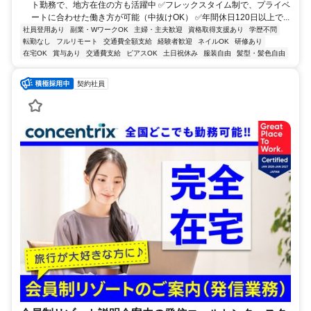
ト勤務で、地方在住の方も活躍中 ✅フレックスタイム制で、プライベ
ートに合わせた働き方が可能（中抜けOK） ✅年間休日120日以上で...
社員登用あり
副業・WワークOK
主婦・主夫歓迎
資格取得支援あり
学歴不問
転勤なし
フルリモート
交通費全額支給
経験者歓迎
ネイルOK
研修あり
在宅OK
賞与あり
交通費支給
ピアスOK
土日祝休み
服装自由
髪型・髪色自由
契約社員