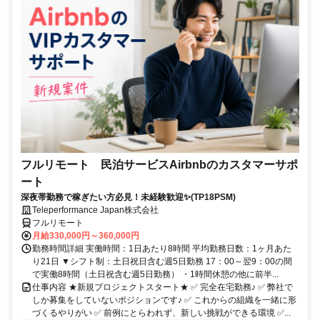
フルリモート 民泊サービスAirbnbのカスタマーサポ
ート
深夜帯勤務で稼ぎたい方必見！未経験歓迎✨(TP18PSM)
Teleperformance Japan株式会社
フルリモート
月給330,000円～360,000円
勤務時間詳細 実働時間：1日あたり8時間 平均勤務日数：1ヶ月あた
り21日 ▼シフト制：土日祝日含む週5日勤務 17：00～翌9：00の間
で実働8時間（土日祝含む週5日勤務） ・1時間休憩の他に前半...
仕事内容 ★新規プロジェクトスタート★ ✅ 完全在宅勤務♪ ✅ 弊社で
しか募集をしていないポジションです♪ ✅ これからの組織を一緒に形
づくるやりがい ✅ 前例にとらわれず、新しい挑戦ができる環境 ✅...