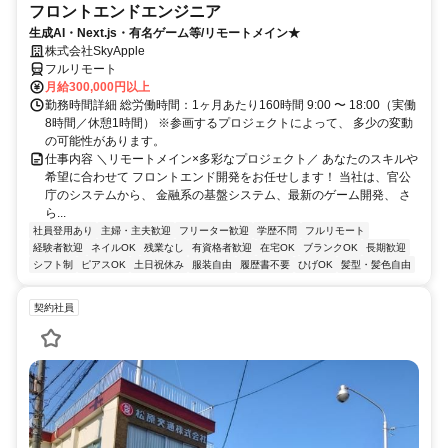
フロントエンドエンジニア
生成AI・Next.js・有名ゲーム等/リモートメイン★
株式会社SkyApple
フルリモート
月給300,000円以上
勤務時間詳細 総労働時間：1ヶ月あたり160時間 9:00 〜 18:00（実働
8時間／休憩1時間） ※参画するプロジェクトによって、 多少の変動
の可能性があります。
仕事内容 ＼リモートメイン×多彩なプロジェクト／ あなたのスキルや
希望に合わせて フロントエンド開発をお任せします！ 当社は、官公
庁のシステムから、 金融系の基盤システム、最新のゲーム開発、 さ
ら...
社員登用あり
主婦・主夫歓迎
フリーター歓迎
学歴不問
フルリモート
経験者歓迎
ネイルOK
残業なし
有資格者歓迎
在宅OK
ブランクOK
長期歓迎
シフト制
ピアスOK
土日祝休み
服装自由
履歴書不要
ひげOK
髪型・髪色自由
契約社員