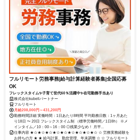
フルリモート労務事務|給与計算経験者募集|全国応募
OK
フレックスタイム✨子育て世代60％活躍中✨在宅勤務手当あり
株式会社kubellパートナー
フルリモート
月給208,000円～431,200円
勤務時間詳細 実働時間：1日あたり8時間 平均勤務日数：1ヶ月あた
り18日 〜 20日 フレックスタイム制 （標準労働時間／1日8h） ※メ
インタイム／10：00～16：00 ◎残業少なめ！ 月平...
仕事内容 ★☆★☆★☆★☆★☆★☆★☆★☆★☆ ☆ 労務実務経験を
お持ちの方 ★ ★ 給与計算、勤怠管理、年末調整 ☆ ☆ フルリモート