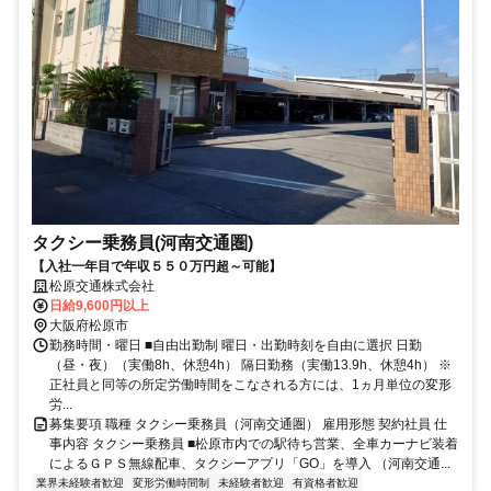
タクシー乗務員(河南交通圏)
【入社一年目で年収５５０万円超～可能】
松原交通株式会社
日給9,600円以上
大阪府松原市
勤務時間・曜日 ■自由出勤制 曜日・出勤時刻を自由に選択 日勤
（昼・夜）（実働8h、休憩4h） 隔日勤務（実働13.9h、休憩4h） ※
正社員と同等の所定労働時間をこなされる方には、1ヵ月単位の変形
労...
募集要項 職種 タクシー乗務員（河南交通圏） 雇用形態 契約社員 仕
事内容 タクシー乗務員 ■松原市内での駅待ち営業、全車カーナビ装着
によるＧＰＳ無線配車、タクシーアプリ「GO」を導入 （河南交通...
業界未経験者歓迎
変形労働時間制
未経験者歓迎
有資格者歓迎