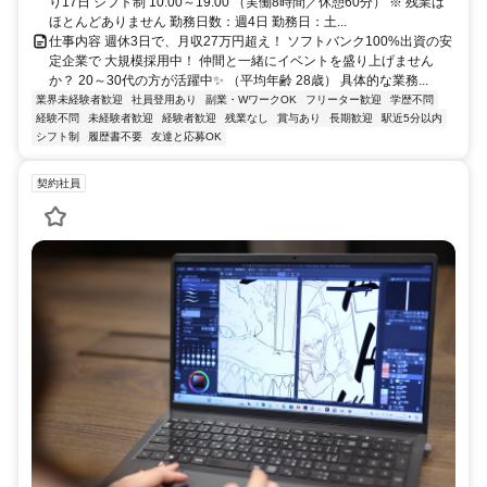
り17日 シフト制 10:00～19:00 （実働8時間／休憩60分） ※ 残業は
ほとんどありません 勤務日数：週4日 勤務日：土...
仕事内容 週休3日で、月収27万円超え！ ソフトバンク100%出資の安
定企業で 大規模採用中！ 仲間と一緒にイベントを盛り上げません
か？ 20～30代の方が活躍中✨ （平均年齢 28歳） 具体的な業務...
業界未経験者歓迎
社員登用あり
副業・WワークOK
フリーター歓迎
学歴不問
経験不問
未経験者歓迎
経験者歓迎
残業なし
賞与あり
長期歓迎
駅近5分以内
シフト制
履歴書不要
友達と応募OK
契約社員