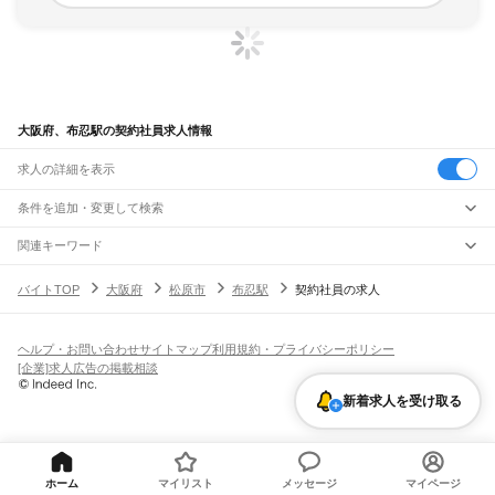
大阪府、布忍駅の契約社員求人情報
求人の詳細を表示
条件を追加・変更して検索
市区町村を追加・変更
関連キーワード
完全在宅ワーク 全国
シール貼り 在宅
現在地周辺
ガチャガチャ
犬カフェ
大阪府
駅を追加・変更
バイトTOP
大阪府
松原市
布忍駅
契約社員の求人
大阪府
すべて
大阪市
すべて
職種を追加・変更
JR京都線
都島区
福島区
此花区
西区
港区
大正区
天王寺区
浪速区
西淀川区
東淀川区
東成区
島本駅
高槻駅
摂津富田駅
JR総持寺駅
茨木駅
千里丘駅
岸辺駅
吹田駅
東淀川駅
飲食・フードサービス
生野区
旭区
城東区
阿倍野区
住吉区
東住吉区
西成区
淀川区
鶴見区
住之江区
ヘルプ・お問い合わせ
サイトマップ
利用規約・プライバシーポリシー
特徴を追加・変更
新大阪駅
大阪駅
飲食・フードサービス
平野区
北区
中央区
すべて
[企業]求人広告の掲載相談
ホールスタッフ
キッチンスタッフ
皿洗い・洗い場
精肉・鮮魚加工
給食調理
人気
JR神戸線(大阪～神戸)
堺市
すべて
雇用形態を追加・変更
新着求人を受け取る
パン屋（ベーカリー）
フードカウンター販売員
バー（BAR）・バーテンダー
日払いOK
高校生歓迎
学生歓迎
深夜の仕事
髪型・髪色自由
ひげOK
ネイルOK
大阪駅
塚本駅
堺区
中区
東区
西区
南区
北区
美原区
飲食店補助（開店・閉店準備）
飲食店（店長・マネージャー）
ピアスOK
アルバイト・パート
履歴書不要
オープニングスタッフ
留学生・外国人活躍中
都道府県を変更
営業・販売
大和路線
岸和田市
豊中市
池田市
吹田市
泉大津市
高槻市
貝塚市
守口市
枚方市
茨木市
勤務期間
正社員
河内堅上駅
高井田駅
柏原駅
志紀駅
八尾駅
久宝寺駅
加美駅
平野駅
東部市場前駅
営業・販売
すべて
八尾市
泉佐野市
富田林市
寝屋川市
河内長野市
松原市
大東市
和泉市
箕面市
短期
契約社員
単発・1日OK
長期
期間限定（春夏冬休み等）
天王寺駅
新今宮駅
今宮駅
ＪＲ難波駅
営業
テレフォンアポインター（テレアポ）
ルートセールス
コンビニ
柏原市
羽曳野市
門真市
摂津市
高石市
藤井寺市
東大阪市
泉南市
四條畷市
交野市
シフト
派遣社員
ホーム
マイリスト
メッセージ
マイページ
フードカウンター販売員
アパレル
家電量販店・携帯販売（携帯ショップ）