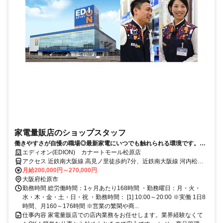
家電量販店のショップスタッフ
働きやすさが自慢の職場◎最新家電にいつでも触れられる環境です。割
引制度などの嬉しい待遇もあり！
エディオン(EDION) カナートモール松原店
アクセス 近鉄南大阪線 高見ノ里徒歩約7分、近鉄南大阪線 河内松原
徒歩約9分、近鉄南大阪線 布忍徒歩約12分
月給200,000円～270,000円
大阪府松原市
勤務時間 総労働時間：1ヶ月あたり168時間 ・勤務曜日：月・火・
水・木・金・土・日・祝 ・勤務時間： [1] 10:00～20:00 ※実働 1日8
時間、月160～176時間 ※営業の繁閑や商...
仕事内容 家電量販店での店内業務をお任せします。業界経験なくて