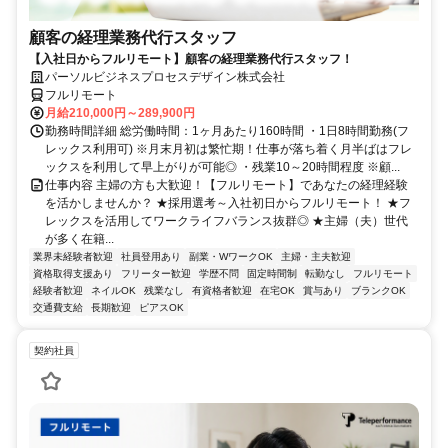
顧客の経理業務代行スタッフ
【入社日からフルリモート】顧客の経理業務代行スタッフ！
パーソルビジネスプロセスデザイン株式会社
フルリモート
月給210,000円～289,900円
勤務時間詳細 総労働時間：1ヶ月あたり160時間 ・1日8時間勤務(フ
レックス利用可) ※月末月初は繁忙期！仕事が落ち着く月半ばはフレ
ックスを利用して早上がりが可能◎ ・残業10～20時間程度 ※顧...
仕事内容 主婦の方も大歓迎！【フルリモート】であなたの経理経験
を活かしませんか？ ★採用選考～入社初日からフルリモート！ ★フ
レックスを活用してワークライフバランス抜群◎ ★主婦（夫）世代
が多く在籍...
業界未経験者歓迎
社員登用あり
副業・WワークOK
主婦・主夫歓迎
資格取得支援あり
フリーター歓迎
学歴不問
固定時間制
転勤なし
フルリモート
経験者歓迎
ネイルOK
残業なし
有資格者歓迎
在宅OK
賞与あり
ブランクOK
交通費支給
長期歓迎
ピアスOK
契約社員