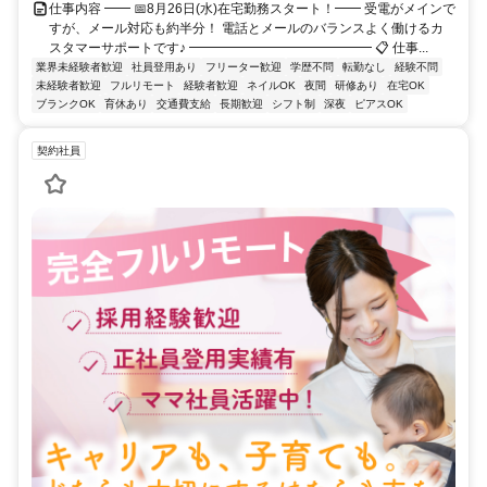
仕事内容 ━━ 📅8月26日(水)在宅勤務スタート！━━ 受電がメインで
すが、メール対応も約半分！ 電話とメールのバランスよく働けるカ
スタマーサポートです♪ ━━━━━━━━━━━━━━ 📋 仕事...
業界未経験者歓迎
社員登用あり
フリーター歓迎
学歴不問
転勤なし
経験不問
未経験者歓迎
フルリモート
経験者歓迎
ネイルOK
夜間
研修あり
在宅OK
ブランクOK
育休あり
交通費支給
長期歓迎
シフト制
深夜
ピアスOK
契約社員