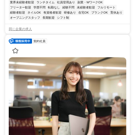
業界未経験者歓迎
ランチタイム
社員登用あり
副業・WワークOK
フリーター歓迎
学歴不問
転勤なし
経験不問
未経験者歓迎
フルリモート
経験者歓迎
ネイルOK
有資格者歓迎
研修あり
在宅OK
ブランクOK
育休あり
オープニングスタッフ
長期歓迎
シフト制
同じ企業の求人
契約社員