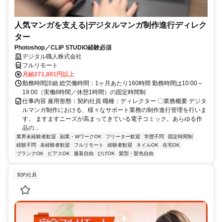
人気マンガを支える|デジタルマンガ制作進行ディレク
ター
Photoshop／CLIP STUDIO経験必須
デジタル職人株式会社
フルリモート
月給271,881円以上
勤務時間詳細 総労働時間：1ヶ月あたり160時間 勤務時間は10:00～
19:00（実働8時間／休憩1時間）の固定時間制
仕事内容 雇用形態：契約社員 職種：ディレクター 〇業務概要 デジタ
ルマンガ制作における、様々なサポート業務の制作進行管理を行いま
す。 ますますニーズが高まってきている電子コミック。あらゆる作
品の...
業界未経験者歓迎
副業・WワークOK
フリーター歓迎
学歴不問
固定時間制
経験不問
未経験者歓迎
フルリモート
経験者歓迎
ネイルOK
在宅OK
ブランクOK
ピアスOK
服装自由
ひげOK
髪型・髪色自由
契約社員