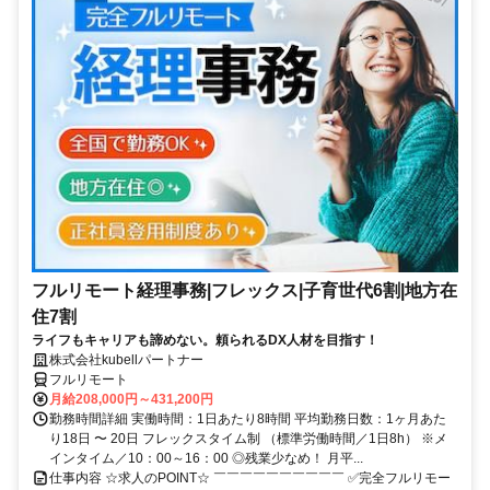
フルリモート経理事務|フレックス|子育世代6割|地方在
住7割
ライフもキャリアも諦めない。頼られるDX人材を目指す！
株式会社kubellパートナー
フルリモート
月給208,000円～431,200円
勤務時間詳細 実働時間：1日あたり8時間 平均勤務日数：1ヶ月あた
り18日 〜 20日 フレックスタイム制 （標準労働時間／1日8h） ※メ
インタイム／10：00～16：00 ◎残業少なめ！ 月平...
仕事内容 ☆求人のPOINT☆ ￣￣￣￣￣￣￣￣￣￣ ✅完全フルリモー