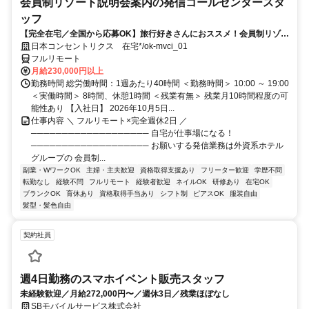
会員制リゾート説明会案内の発信コールセンタースタ
ッフ
【完全在宅／全国から応募OK】旅行好きさんにおススメ！会員制リゾー
トのご案内×テレワーク・リモートワーク◎月収34万円以上も可能！
日本コンセントリクス 在宅*/ok-mvci_01
フルリモート
月給230,000円以上
勤務時間 総労働時間：1週あたり40時間 ＜勤務時間＞ 10:00 ～ 19:00
＜実働時間＞ 8時間、休憩1時間 ＜残業有無＞ 残業月10時間程度の可
能性あり 【入社日】 2026年10月5日...
仕事内容 ＼ フルリモート×完全週休2日 ／
─────────────────── 自宅が仕事場になる！
─────────────────── お願いする発信業務は外資系ホテル
グループの 会員制...
副業・WワークOK
主婦・主夫歓迎
資格取得支援あり
フリーター歓迎
学歴不問
転勤なし
経験不問
フルリモート
経験者歓迎
ネイルOK
研修あり
在宅OK
ブランクOK
育休あり
資格取得手当あり
シフト制
ピアスOK
服装自由
髪型・髪色自由
契約社員
週4日勤務のスマホイベント販売スタッフ
未経験歓迎／月給272,000円〜／週休3日／残業ほぼなし
SBモバイルサービス株式会社