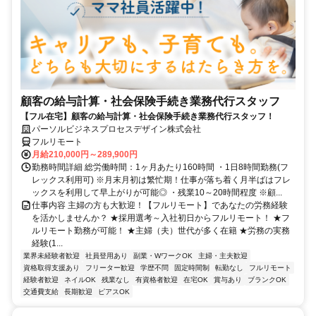
顧客の給与計算・社会保険手続き業務代行スタッフ
【フル在宅】顧客の給与計算・社会保険手続き業務代行スタッフ！
パーソルビジネスプロセスデザイン株式会社
フルリモート
月給210,000円～289,900円
勤務時間詳細 総労働時間：1ヶ月あたり160時間 ・1日8時間勤務(フ
レックス利用可) ※月末月初は繁忙期！仕事が落ち着く月半ばはフレ
ックスを利用して早上がりが可能◎ ・残業10～20時間程度 ※顧...
仕事内容 主婦の方も大歓迎！【フルリモート】であなたの労務経験
を活かしませんか？ ★採用選考～入社初日からフルリモート！ ★フ
ルリモート勤務が可能！ ★主婦（夫）世代が多く在籍 ★労務の実務
経験(1...
業界未経験者歓迎
社員登用あり
副業・WワークOK
主婦・主夫歓迎
資格取得支援あり
フリーター歓迎
学歴不問
固定時間制
転勤なし
フルリモート
経験者歓迎
ネイルOK
残業なし
有資格者歓迎
在宅OK
賞与あり
ブランクOK
交通費支給
長期歓迎
ピアスOK