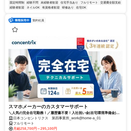
固定時間制
経験不問
未経験者歓迎
住宅手当あり
フルリモート
交通費全額支給
経験者歓迎
ネイルOK
有資格者歓迎
研修あり
在宅OK
契約社員
スマホメーカーのカスタマーサポート
＼人気の完全在宅勤務！／履歴書不要！入社祝い金(在宅環境準備金)最
大5万円支給！入社手続きから研修・業務とすべてフルリモートなので
日本コンセントリクス 第四事業所_work@home-a_01
お住まいに関係なく働くことが出来る環境です！
フルリモート
月給258,700円～295,100円