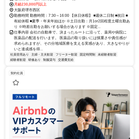
月給230,000円以上
大阪府堺市西区
勤務時間 勤務時間：7:30～16:00 【休日休暇】 ■週休二日制 ■祝日 ■
有給休暇 ■夏季・年末年始ほか ※土日出勤：月1or2回程度土曜出勤あ
り ※時差出勤をお願いする場合があります ※固定...
仕事内容 会社の自動車で、決まったルートに沿って、薬局や病院に
医薬品の配送を行います。 医薬品の取り扱いには慎重さや責任感が
求められますが、その分地域医療を支える実感があり、大きなやりが
いと達成感を得...
社員登用あり
主婦・主夫歓迎
フリーター歓迎
固定時間制
未経験者歓迎
経験者歓迎
研修あり
制服貸与
交通費支給
契約社員