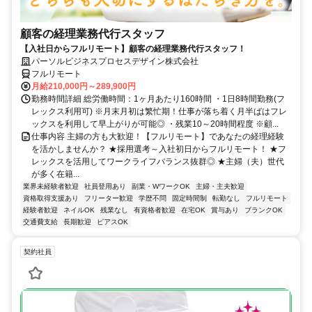
顧客の経理業務代行スタッフ
【入社日からフルリモート】顧客の経理業務代行スタッフ！
パーソルビジネスプロセスデザイン株式会社
フルリモート
月給210,000円～289,900円
勤務時間詳細 総労働時間：1ヶ月あたり160時間 ・1日8時間勤務(フ
レックス利用可) ※月末月初は繁忙期！仕事が落ち着く月半ばはフレ
ックスを利用して早上がりが可能◎ ・残業10～20時間程度 ※顧...
仕事内容 主婦の方も大歓迎！【フルリモート】であなたの経理経験
を活かしませんか？ ★採用選考～入社初日からフルリモート！ ★フ
レックスを活用してワークライフバランス抜群◎ ★主婦（夫）世代
が多く在籍...
業界未経験者歓迎
社員登用あり
副業・WワークOK
主婦・主夫歓迎
資格取得支援あり
フリーター歓迎
学歴不問
固定時間制
転勤なし
フルリモート
経験者歓迎
ネイルOK
残業なし
有資格者歓迎
在宅OK
賞与あり
ブランクOK
交通費支給
長期歓迎
ピアスOK
契約社員