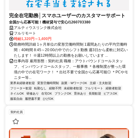
完全在宅勤務│スマホユーザーのカスタマーサポート
全国から応募可能！機材貸与で安心/1260703380
アルティウスリンク株式会社
フルリモート
時給1,320円～1,400円
勤務時間詳細 1ヶ月単位の変形労働時間制 1週間あたりの平均労働時
間：40時間 8:45～20:00の中でのシフト勤務 週3日から柔軟に対応い
たします！ ※週12時間以上の勤務をお願いしています ...
仕事内容 雇用形態：契約社員 職種：アウトバウンドコールスタッ
フ、インバウンドコールスタッフ、一般事務 ＊各種制度が整った環
境の中での在宅ワーク！ ＊出社不要で全国から応募可能◎ ＊PCやモ
ニター等...
業界未経験者歓迎
変形労働時間制
副業・WワークOK
主婦・主夫歓迎
フリーター歓迎
転勤なし
経験不問
未経験者歓迎
フルリモート
経験者歓迎
ネイルOK
研修あり
在宅OK
ブランクOK
育休あり
長期歓迎
ピアスOK
服装自由
履歴書不要
ひげOK
契約社員