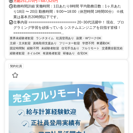
月給251,370円～687,525円
勤務時間詳細 実働時間：1日あたり8時間 平均勤務日数：1ヶ月あた
り18日 〜 20日 勤務時間：9:00〜18:00（休憩時間 1時間00分） ※残
業は基本月20時間以下です。
仕事内容 ======================= 20−30代活躍中！ 現在、プロ
グラミング学習を頑張っている システムエンジニアを目指す皆様！
=======================...
業界未経験者歓迎
ランチタイム
社員登用あり
副業・WワークOK
主婦・主夫歓迎
資格取得支援あり
フリーター歓迎
学歴不問
車通勤OK
固定時間制
経験不問
未経験者歓迎
住宅手当あり
フルリモート
交通費全額支給
経験者歓迎
ネイルOK
有資格者歓迎
研修あり
在宅OK
契約社員