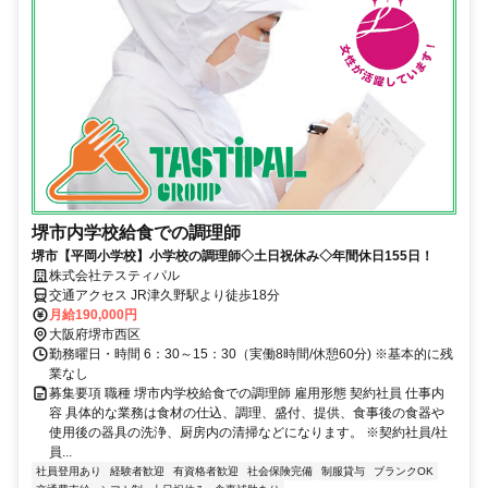
堺市内学校給食での調理師
堺市【平岡小学校】小学校の調理師◇土日祝休み◇年間休日155日！
株式会社テスティパル
交通アクセス JR津久野駅より徒歩18分
月給190,000円
大阪府堺市西区
勤務曜日・時間 6：30～15：30（実働8時間/休憩60分) ※基本的に残
業なし
募集要項 職種 堺市内学校給食での調理師 雇用形態 契約社員 仕事内
容 具体的な業務は食材の仕込、調理、盛付、提供、食事後の食器や
使用後の器具の洗浄、厨房内の清掃などになります。 ※契約社員/社
員...
社員登用あり
経験者歓迎
有資格者歓迎
社会保険完備
制服貸与
ブランクOK