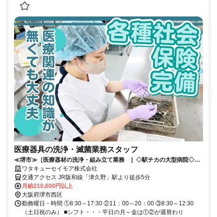
医療器具の洗浄・滅菌業務スタッフ
≪堺市≫［医療器材の洗浄・組み立て業務 ］◇駅チカの大型病院◇女
性スタッフ活躍中◇
ワタキューセイモア株式会社
交通アクセス JR阪和線「津久野」駅より徒歩5分
月給210,600円以上
大阪府堺市西区
勤務曜日・時間 ①8:30～17:30 ②11：00～20：00 ③8:30～12:30
（土日祝のみ） ■シフト・・・平日の月～金は①②が週替わり