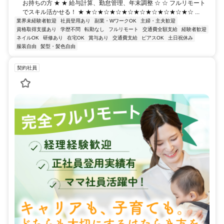
お持ちの方 ★ ★ 給与計算、勤怠管理、年末調整 ☆ ☆ フルリモート
でスキル活かせる！ ★ ★☆★☆★☆★☆★☆★☆★☆★☆★☆ ...
業界未経験者歓迎
社員登用あり
副業・WワークOK
主婦・主夫歓迎
資格取得支援あり
学歴不問
転勤なし
フルリモート
交通費全額支給
経験者歓迎
ネイルOK
研修あり
在宅OK
賞与あり
交通費支給
ピアスOK
土日祝休み
服装自由
髪型・髪色自由
契約社員