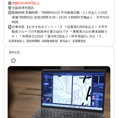
伴う転勤無し ※通勤考慮いたします
月給210,000円以上
大阪府堺市西区
勤務時間 実働時間：7時間50分/日 平均勤務日数：1ヶ月あたり20日
実働7時間50分 休憩1時間 9:30～18:20 ※時間外労働あり：月平均10
時間
仕事内容 【おすすめポイント！！】 ＊従業員3,000名以上！ 大手不
動産グループの不動産仲介業の会社です ＊事務系のお仕事未経験Ｏ
Ｋ！ ＊年間休日120日 ＊賞与年2回あり！昨年実績3ヶ月分 ＊5...
社員登用あり
固定時間制
未経験者歓迎
賞与あり
交通費支給
契約社員