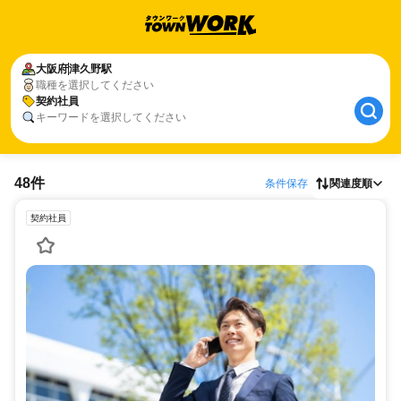
大阪府
津久野駅
職種を選択してください
契約社員
キーワードを選択してください
48件
条件保存
関連度順
契約社員