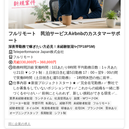
フルリモート 民泊サービスAirbnbのカスタマーサポ
ート
深夜帯勤務で稼ぎたい方必見！未経験歓迎✨(TP18PSM)
Teleperformance Japan株式会社
フルリモート
月給330,000円～360,000円
勤務時間詳細 実働時間：1日あたり8時間 平均勤務日数：1ヶ月あた
り21日 ▼シフト制：土日祝日含む週5日勤務 17：00～翌9：00の間
で実働8時間（土日祝含む週5日勤務） ・1時間休憩の他に前半...
仕事内容 ★新規プロジェクトスタート★ ✅ 完全在宅勤務♪ ✅ 弊社で
しか募集をしていないポジションです♪ ✅ これからの組織を一緒に形
づくるやりがい ✅ 前例にとらわれず、新しい挑戦ができる環境 ✅...
業界未経験者歓迎
ランチタイム
社員登用あり
副業・WワークOK
フリーター歓迎
学歴不問
転勤なし
経験不問
未経験者歓迎
フルリモート
経験者歓迎
ネイルOK
有資格者歓迎
研修あり
在宅OK
ブランクOK
育休あり
オープニングスタッフ
長期歓迎
シフト制
同じ企業の求人