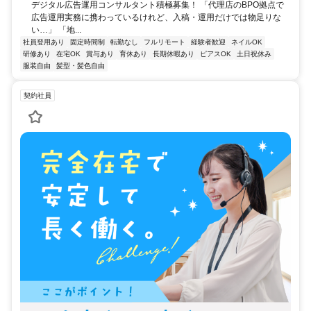
デジタル広告運用コンサルタント積極募集！ 「代理店のBPO拠点で
広告運用実務に携わっているけれど、入稿・運用だけでは物足りな
い…」 「地...
社員登用あり
固定時間制
転勤なし
フルリモート
経験者歓迎
ネイルOK
研修あり
在宅OK
賞与あり
育休あり
長期休暇あり
ピアスOK
土日祝休み
服装自由
髪型・髪色自由
契約社員