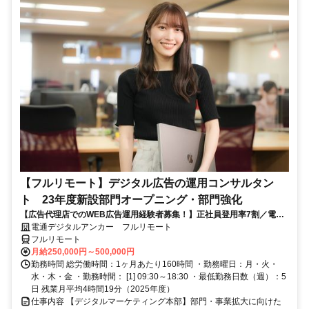
【フルリモート】デジタル広告の運用コンサルタン
ト 23年度新設部門オープニング・部門強化
【広告代理店でのWEB広告運用経験者募集！】正社員登用率7割／電通
G／全国×完全在宅／年休126日・土日祝休み／残業月平均4時間19分
電通デジタルアンカー フルリモート
フルリモート
月給250,000円～500,000円
勤務時間 総労働時間：1ヶ月あたり160時間 ・勤務曜日：月・火・
水・木・金 ・勤務時間： [1] 09:30～18:30 ・最低勤務日数（週）：5
日 残業月平均4時間19分（2025年度）
仕事内容 【デジタルマーケティング本部】部門・事業拡大に向けた