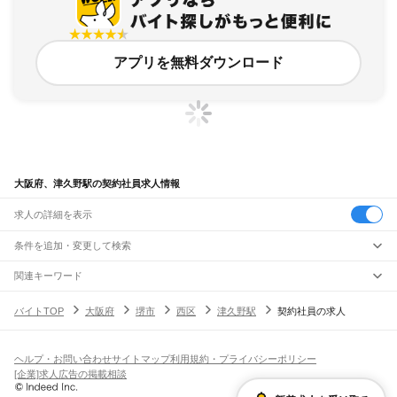
アプリを無料ダウンロード
大阪府、津久野駅の契約社員求人情報
求人の詳細を表示
条件を追加・変更して検索
市区町村を追加・変更
関連キーワード
完全在宅ワーク 全国
シール貼り 在宅
現在地周辺
ガチャガチャ
犬カフェ
大阪府
駅を追加・変更
バイトTOP
大阪府
堺市
西区
津久野駅
契約社員の求人
大阪府
すべて
大阪市
すべて
職種を追加・変更
JR京都線
都島区
福島区
此花区
西区
港区
大正区
天王寺区
浪速区
西淀川区
東淀川区
東成区
島本駅
高槻駅
摂津富田駅
JR総持寺駅
茨木駅
千里丘駅
岸辺駅
吹田駅
東淀川駅
飲食・フードサービス
生野区
旭区
城東区
阿倍野区
住吉区
東住吉区
西成区
淀川区
鶴見区
住之江区
ヘルプ・お問い合わせ
サイトマップ
利用規約・プライバシーポリシー
特徴を追加・変更
新大阪駅
大阪駅
飲食・フードサービス
平野区
北区
中央区
すべて
[企業]求人広告の掲載相談
ホールスタッフ
キッチンスタッフ
皿洗い・洗い場
精肉・鮮魚加工
給食調理
人気
JR神戸線(大阪～神戸)
堺市
すべて
雇用形態を追加・変更