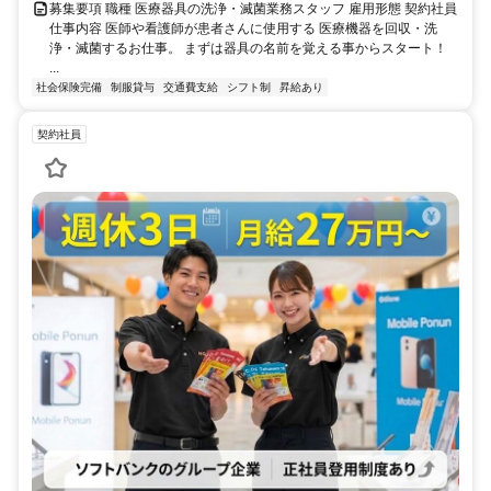
募集要項 職種 医療器具の洗浄・滅菌業務スタッフ 雇用形態 契約社員
仕事内容 医師や看護師が患者さんに使用する 医療機器を回収・洗
浄・滅菌するお仕事。 まずは器具の名前を覚える事からスタート！
...
社会保険完備
制服貸与
交通費支給
シフト制
昇給あり
契約社員