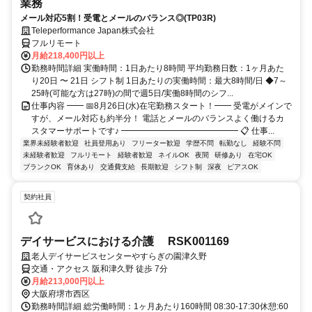
業務
メール対応5割！受電とメールのバランス◎(TP03R)
Teleperformance Japan株式会社
フルリモート
月給218,400円以上
勤務時間詳細 実働時間：1日あたり8時間 平均勤務日数：1ヶ月あた
り20日 〜 21日 シフト制 1日あたりの実働時間：最大8時間/日 ◆7～
25時(可能な方は27時)の間で週5日/実働8時間のシフ...
仕事内容 ━━ 📅8月26日(水)在宅勤務スタート！━━ 受電がメインで
すが、メール対応も約半分！ 電話とメールのバランスよく働けるカ
スタマーサポートです♪ ━━━━━━━━━━━━━━ 📋 仕事...
業界未経験者歓迎
社員登用あり
フリーター歓迎
学歴不問
転勤なし
経験不問
未経験者歓迎
フルリモート
経験者歓迎
ネイルOK
夜間
研修あり
在宅OK
ブランクOK
育休あり
交通費支給
長期歓迎
シフト制
深夜
ピアスOK
契約社員
デイサービスにおける介護 RSK001169
老人デイサービスセンターやすらぎの園津久野
交通・アクセス 阪和津久野 徒歩 7分
月給213,000円以上
大阪府堺市西区
勤務時間詳細 総労働時間：1ヶ月あたり160時間 08:30‐17:30休憩:60