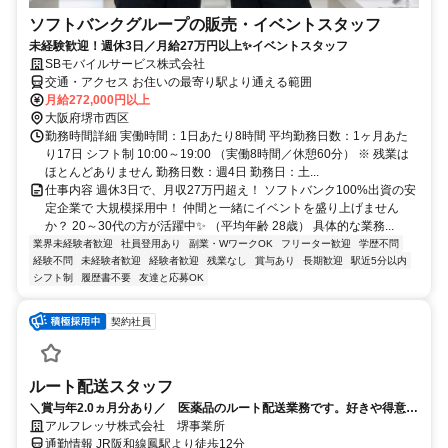
ソフトバンクグループの販売・イベントスタッフ
未経験歓迎！週休3日／月給27万円以上✨イベントスタッフ
SBモバイルサービス株式会社
交通・アクセス お住いの最寄り駅より通える範囲
月給272,000円以上
大阪府堺市西区
勤務時間詳細 実働時間：1日あたり8時間 平均勤務日数：1ヶ月あた
り17日 シフト制 10:00～19:00 （実働8時間／休憩60分） ※ 残業は
ほとんどありません 勤務日数：週4日 勤務日：土...
仕事内容 週休3日で、月収27万円超え！ ソフトバンク100%出資の安
定企業で 大規模採用中！ 仲間と一緒にイベントを盛り上げません
か？ 20～30代の方が活躍中✨ （平均年齢 28歳） 具体的な業務...
業界未経験者歓迎
社員登用あり
副業・WワークOK
フリーター歓迎
学歴不問
経験不問
未経験者歓迎
経験者歓迎
残業なし
賞与あり
長期歓迎
駅近5分以内
シフト制
履歴書不要
友達と応募OK
契約社員
ルート配送スタッフ
＼賞与年2.0ヵ月分あり／ 医薬品のルート配送業務です。好きや得意を
仕事にしませんか？充実研修で未経験でも安心 再配達なし、残業ほぼな
アルフレッサ株式会社 堺事業所
しの地域密着のお仕事です。
通勤情報 JR阪和線鳳駅より徒歩12分