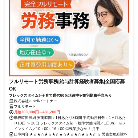
フルリモート労務事務|給与計算経験者募集|全国応募
OK
フレックスタイム✨子育て世代60％活躍中✨在宅勤務手当あり
株式会社kubellパートナー
フルリモート
月給208,000円～431,200円
勤務時間詳細 実働時間：1日あたり8時間 平均勤務日数：1ヶ月あた
り18日 〜 20日 フレックスタイム制 （標準労働時間／1日8h） ※メ
インタイム／10：00～16：00 ◎残業少なめ！ 月平...
仕事内容 ★☆★☆★☆★☆★☆★☆★☆★☆★☆ ☆ 労務実務経験を