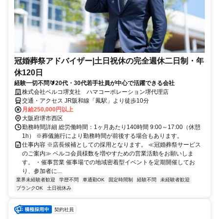
冠婚葬祭アドバイザー|土日祝休の完全週休二日制・年
休120日
経験一切不問🔰20代・30代若手社員が中心で活躍できる会社
株式会社ベルコ堺支社 ハマコーポレーション堺代理店
交通・アクセス JR阪和線「鳳駅」より徒歩10分
月給250,000円以上
大阪府堺市西区
勤務時間詳細 総労働時間：1ヶ月あたり140時間 9:00～17:00（休憩
1h） ※葬儀施行により勤務時間が前後する場合もあります。
仕事内容 ※店長候補としての採用となります。 ≪冠婚葬祭サービス
のご案内≫ ベルコ会員様数を増やすための営業活動をお願いしま
す。 ・催事営業 催事場での地域密着型イベントを定期開催してお
り、参加者に...
業界未経験者歓迎
学歴不問
車通勤OK
固定時間制
経験不問
未経験者歓迎
ブランクOK
土日祝休み
契約社員