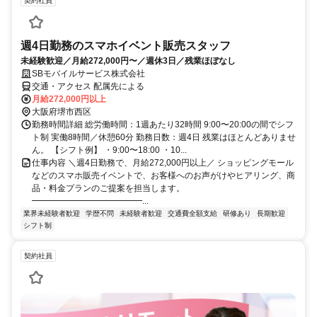
契約社員
週4日勤務のスマホイベント販売スタッフ
未経験歓迎／月給272,000円〜／週休3日／残業ほぼなし
SBモバイルサービス株式会社
交通・アクセス 配属先による
月給272,000円以上
大阪府堺市西区
勤務時間詳細 総労働時間：1週あたり32時間 9:00〜20:00の間でシフ
ト制 実働8時間／休憩60分 勤務日数：週4日 残業はほとんどありませ
ん。 【シフト例】 ・9:00〜18:00 ・10...
仕事内容 ＼週4日勤務で、月給272,000円以上／ ショッピングモール
などのスマホ販売イベントで、お客様へのお声がけやヒアリング、商
品・料金プランのご提案を担当します。
━━━━━━━━━━━━━...
業界未経験者歓迎
学歴不問
未経験者歓迎
交通費全額支給
研修あり
長期歓迎
シフト制
契約社員