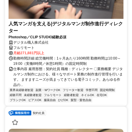
人気マンガを支える|デジタルマンガ制作進行ディレク
ター
Photoshop／CLIP STUDIO経験必須
デジタル職人株式会社
フルリモート
月給271,881円以上
勤務時間詳細 総労働時間：1ヶ月あたり160時間 勤務時間は10:00～
19:00（実働8時間／休憩1時間）の固定時間制
仕事内容 雇用形態：契約社員 職種：ディレクター 〇業務概要 デジタ
ルマンガ制作における、様々なサポート業務の制作進行管理を行いま
す。 ますますニーズが高まってきている電子コミック。あらゆる作
品の...
業界未経験者歓迎
副業・WワークOK
フリーター歓迎
学歴不問
固定時間制
経験不問
未経験者歓迎
フルリモート
経験者歓迎
ネイルOK
在宅OK
ブランクOK
ピアスOK
服装自由
ひげOK
髪型・髪色自由
契約社員