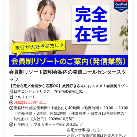
会員制リゾート説明会案内の発信コールセンタースタ
ッフ
【完全在宅／全国から応募OK】旅行好きさんにおススメ！会員制リゾー
トのご案内×テレワーク・リモートワーク◎月収34万円以上も可能！
日本コンセントリクス 在宅*/ok-mvci_01
フルリモート
月給230,000円以上
勤務時間 総労働時間：1週あたり40時間 ＜勤務時間＞ 10:00 ～ 19:00
＜実働時間＞ 8時間、休憩1時間 ＜残業有無＞ 残業月10時間程度の可
能性あり 【入社日】 2026年10月5日...
仕事内容 ＼ フルリモート×完全週休2日 ／
─────────────────── 自宅が仕事場になる！
─────────────────── お願いする発信業務は外資系ホテル