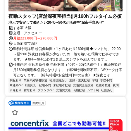
夜勤スタッフ(店舗深夜帯担当)|月160hフルタイム必須
地元で安定して働きたい20代〜50代が活躍中*深夜手当あり*
すき家 大阪
交通・アクセス ー
月給223,000円～270,000円
大阪府堺市西区
勤務時間詳細 総労働時間：1ヶ月あたり160時間 ◆シフト制、 22:00
～翌9:00 深夜はお客様が少ないため、落ち着いた環境で仕事ができ
ます。 ★0時～9時は必ず2名以上のシフトを組んでいます...
仕事内容 ※歓迎条件※ 年齢不問（40代～50代活躍中！）未経験歓迎
月160時間勤務必須となります。（週28時間制限不可） Wワークは不
可となります。 《給与待遇×安全性×日中の自由》 ★深夜こそ...
制服あり
業界未経験者歓迎
社員登用あり
主婦・主夫歓迎
早朝
学歴不問
車通勤OK
転勤なし
経験不問
未経験者歓迎
交通費全額支給
経験者歓迎
夜間
研修あり
賞与あり
ブランクOK
交通費支給
長期歓迎
シフト制
社割あり
契約社員