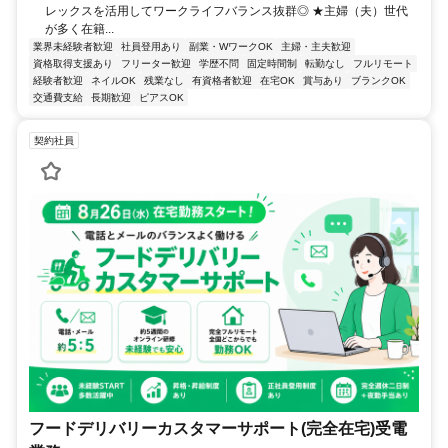
レックスを活用してワークライフバランス抜群◎ ★主婦（夫）世代
が多く在籍...
業界未経験者歓迎
社員登用あり
副業・WワークOK
主婦・主夫歓迎
資格取得支援あり
フリーター歓迎
学歴不問
固定時間制
転勤なし
フルリモート
経験者歓迎
ネイルOK
残業なし
有資格者歓迎
在宅OK
賞与あり
ブランクOK
交通費支給
長期歓迎
ピアスOK
契約社員
フードデリバリーカスタマーサポート(完全在宅)受電