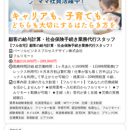
顧客の給与計算・社会保険手続き業務代行スタッフ
【フル在宅】顧客の給与計算・社会保険手続き業務代行スタッフ！
パーソルビジネスプロセスデザイン株式会社
フルリモート
月給210,000円～289,900円
勤務時間詳細 総労働時間：1ヶ月あたり160時間 ・1日8時間勤務(フ
レックス利用可) ※月末月初は繁忙期！仕事が落ち着く月半ばはフレ
ックスを利用して早上がりが可能◎ ・残業10～20時間程度 ※顧...
仕事内容 主婦の方も大歓迎！【フルリモート】であなたの労務経験
を活かしませんか？ ★採用選考～入社初日からフルリモート！ ★フ
ルリモート勤務が可能！ ★主婦（夫）世代が多く在籍 ★労務の実務
経験(1...
業界未経験者歓迎
社員登用あり
副業・WワークOK
主婦・主夫歓迎
資格取得支援あり
フリーター歓迎
学歴不問
固定時間制
転勤なし
フルリモート
経験者歓迎
ネイルOK
残業なし
有資格者歓迎
在宅OK
賞与あり
ブランクOK
交通費支給
長期歓迎
ピアスOK