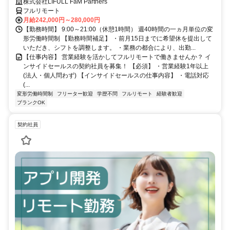
有
株式会社LIFULL FaM Partners
フルリモート
月給242,000円～280,000円
【勤務時間】 9:00～21:00（休憩1時間） 週40時間の一ヵ月単位の変
形労働時間制 【勤務時間補足】 ・前月15日までに希望休を提出して
いただき、シフトを調整します。 ・業務の都合により、出勤...
【仕事内容】 営業経験を活かしてフルリモートで働きませんか？ イ
ンサイドセールスの契約社員を募集！ 【必須】 ・営業経験1年以上
(法人・個人問わず) 【インサイドセールスの仕事内容】 ・電話対応
(...
変形労働時間制
フリーター歓迎
学歴不問
フルリモート
経験者歓迎
ブランクOK
契約社員