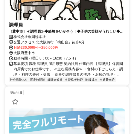
調理員
［豊中市］≪調理員≫◆経験をいかそう！◆子供の笑顔がうれしい◆安
定収入◆
株式会社魚国総本社
交通アクセス 北大阪急行「桃山台」徒歩6分
月給230,000円～250,000円
大阪府豊中市
勤務時間・曜日 8：00～16:30（7.5Ｈ）
募集要項 職種 調理員 雇用形態 契約社員 仕事内容 【調理員】保育園
内厨房でのお仕事です。 ≪主な業務内容≫ ・食材の下ごしらえ・調
理 ・料理の盛付・提供 ・食器や調理器具の洗浄 ・厨房の管理・...
社会保険あり
固定時間制
経験者歓迎
有資格者歓迎
制服貸与
交通費支給
契約社員