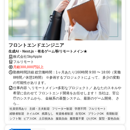
フロントエンドエンジニア
生成AI・Next.js・有名ゲーム等/リモートメイン★
株式会社SkyApple
フルリモート
月給300,000円以上
勤務時間詳細 総労働時間：1ヶ月あたり160時間 9:00 〜 18:00（実働
8時間／休憩1時間） ※参画するプロジェクトによって、 多少の変動
の可能性があります。
仕事内容 ＼リモートメイン×多彩なプロジェクト／ あなたのスキルや
希望に合わせて フロントエンド開発をお任せします！ 当社は、官公
庁のシステムから、 金融系の基盤システム、最新のゲーム開発、 さ
ら...
社員登用あり
主婦・主夫歓迎
フリーター歓迎
学歴不問
フルリモート
経験者歓迎
ネイルOK
残業なし
有資格者歓迎
在宅OK
ブランクOK
長期歓迎
シフト制
ピアスOK
土日祝休み
服装自由
履歴書不要
ひげOK
髪型・髪色自由