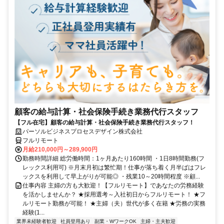
顧客の給与計算・社会保険手続き業務代行スタッフ
【フル在宅】顧客の給与計算・社会保険手続き業務代行スタッフ！
パーソルビジネスプロセスデザイン株式会社
フルリモート
月給210,000円～289,900円
勤務時間詳細 総労働時間：1ヶ月あたり160時間 ・1日8時間勤務(フ
レックス利用可) ※月末月初は繁忙期！仕事が落ち着く月半ばはフレ
ックスを利用して早上がりが可能◎ ・残業10～20時間程度 ※顧...
仕事内容 主婦の方も大歓迎！【フルリモート】であなたの労務経験
を活かしませんか？ ★採用選考～入社初日からフルリモート！ ★フ
ルリモート勤務が可能！ ★主婦（夫）世代が多く在籍 ★労務の実務
経験(1...
業界未経験者歓迎
社員登用あり
副業・WワークOK
主婦・主夫歓迎