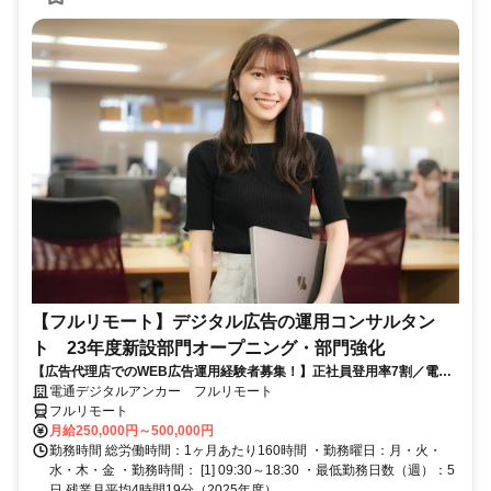
【フルリモート】デジタル広告の運用コンサルタン
ト 23年度新設部門オープニング・部門強化
【広告代理店でのWEB広告運用経験者募集！】正社員登用率7割／電通
G／全国×完全在宅／年休126日・土日祝休み／残業月平均4時間19分
電通デジタルアンカー フルリモート
フルリモート
月給250,000円～500,000円
勤務時間 総労働時間：1ヶ月あたり160時間 ・勤務曜日：月・火・
水・木・金 ・勤務時間： [1] 09:30～18:30 ・最低勤務日数（週）：5
日 残業月平均4時間19分（2025年度）