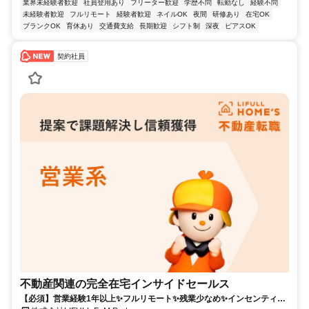
業界未経験者歓迎
社員登用あり
フリーター歓迎
学歴不問
転勤なし
経験不問
未経験者歓迎
フルリモート
経験者歓迎
ネイルOK
夜間
研修あり
在宅OK
ブランクOK
育休あり
交通費支給
長期歓迎
シフト制
深夜
ピアスOK
契約社員
不動産関連の完全在宅インサイドセールス
【必須】営業経験1年以上✨フルリモート✨残業少なめ✨インセンティブ