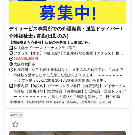
デイサービス事業所での介護職員・送迎ドライバー /
介護福祉士 / 常勤(日勤のみ)
【未経験者も応募可】日勤のみ募集！日曜固定休。
株式会社ビーナス ビーナスクラブ春日
アクセス 【駅名】 桃山台駅/千里山駅/緑地公園駅【アクセス】 桃山
台駅から徒歩13分
月給240,400円
大阪府吹田市
勤務時間・シフト詳細 夜勤はなく、日中のみの勤務です。これまで
の経験を活かしながら安定した働き方ができます。 ＝＝＝＝＝＝＝
＝ シフト制 8:00-17:30 8:30-17:30 ※送迎業務がある場...
仕事内容 【施設名】:ビーナスクラブ春日 【施設形態】:デイサービス
事業所 【雇用形態】:契約社員 【募集職種】:介護職員・送迎ドライバ
ー ＝＝＝＝＝＝＝＝ お持ちの資格やご経験を活かして、日中の時...
車通勤OK
未経験者歓迎
社会保険完備
賞与あり
交通費支給
シフト制
契約社員