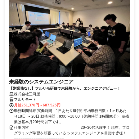
未経験のシステムエンジニア
【別業務なし】フルリモ研修で未経験から、エンジニアデビュー！
株式会社三河屋
フルリモート
月給251,370円～687,525円
勤務時間詳細 実働時間：1日あたり8時間 平均勤務日数：1ヶ月あた
り18日 〜 20日 勤務時間：9:00〜18:00（休憩時間 1時間00分） ※残
業は基本月20時間以下です。
仕事内容 ======================= 20−30代活躍中！ 現在、プロ
グラミング学習を頑張っている システムエンジニアを目指す皆様！
=======================...