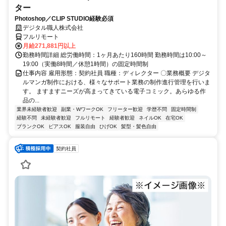
ター
Photoshop／CLIP STUDIO経験必須
デジタル職人株式会社
フルリモート
月給271,881円以上
勤務時間詳細 総労働時間：1ヶ月あたり160時間 勤務時間は10:00～
19:00（実働8時間／休憩1時間）の固定時間制
仕事内容 雇用形態：契約社員 職種：ディレクター 〇業務概要 デジタ
ルマンガ制作における、様々なサポート業務の制作進行管理を行いま
す。 ますますニーズが高まってきている電子コミック。あらゆる作
品の...
業界未経験者歓迎
副業・WワークOK
フリーター歓迎
学歴不問
固定時間制
経験不問
未経験者歓迎
フルリモート
経験者歓迎
ネイルOK
在宅OK
ブランクOK
ピアスOK
服装自由
ひげOK
髪型・髪色自由
契約社員