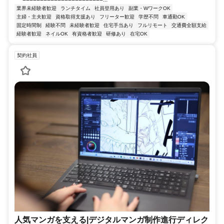
業界未経験者歓迎
ランチタイム
社員登用あり
副業・WワークOK
主婦・主夫歓迎
資格取得支援あり
フリーター歓迎
学歴不問
車通勤OK
固定時間制
経験不問
未経験者歓迎
住宅手当あり
フルリモート
交通費全額支給
経験者歓迎
ネイルOK
有資格者歓迎
研修あり
在宅OK
契約社員
人気マンガを支える|デジタルマンガ制作進行ディレク