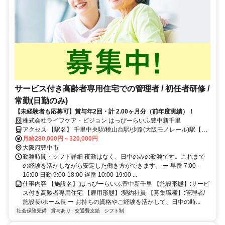
サービス付き高齢者専用住宅での管理者 / 初任者研修 /
常勤(日勤のみ)
【未経験者も応募可】賞与年2回・計 2.00ヶ月分（前年度実績）！
株式会社ライフケア・ビジョン はっぴーらいふ豊中新千里
アクセス 【駅名】 千里中央駅/桃山台駅/少路(大阪モノレール)駅【ア
クセス】 千里中央駅から徒歩12分
月給280,000円～320,000円
大阪府豊中市
勤務時間・シフト詳細 夜勤はなく、日中のみの勤務です。これまで
の経験を活かしながら安定した働き方ができます。 ー 早番 7:00‐
16:00 日勤 9:00‐18:00 遅番 10:00‐19:00 ...
仕事内容 【施設名】:はっぴーらいふ豊中新千里 【施設形態】:サービ
ス付き高齢者専用住宅 【雇用形態】:契約社員 【募集職種】:管理者/
施設長/ホーム長 ー お持ちの資格やご経験を活かして、日中の時...
社会保険完備
賞与あり
交通費支給
シフト制