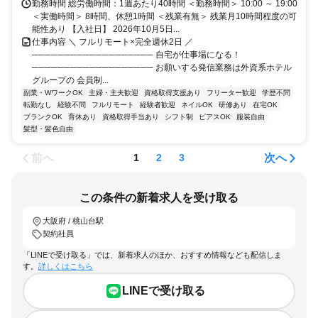
勤務時間 総労働時間：1週あたり40時間 ＜勤務時間＞ 10:00 ～ 19:00
＜実働時間＞ 8時間、休憩1時間 ＜残業有無＞ 残業月10時間程度の可
能性あり 【入社日】 2026年10月5日...
仕事内容 ＼ フルリモート×完全週休2日 ／
─────────────────── 自宅が仕事場になる！
─────────────────── お願いする発信業務は外資系ホテル
グループの 会員制...
副業・WワークOK
主婦・主夫歓迎
資格取得支援あり
フリーター歓迎
学歴不問
転勤なし
経験不問
フルリモート
経験者歓迎
ネイルOK
研修あり
在宅OK
ブランクOK
育休あり
資格取得手当あり
シフト制
ピアスOK
服装自由
髪型・髪色自由
前へ
次へ
1
2
3
この条件の新着求人を受け取る
大阪府 / 桃山台駅
契約社員
「LINEで受け取る」では、新着求人のほか、おすすめ情報なども配信しま
す。
詳しくはこちら
LINEで受け取る