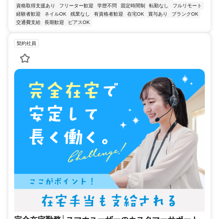
資格取得支援あり
フリーター歓迎
学歴不問
固定時間制
転勤なし
フルリモート
経験者歓迎
ネイルOK
残業なし
有資格者歓迎
在宅OK
賞与あり
ブランクOK
交通費支給
長期歓迎
ピアスOK
契約社員