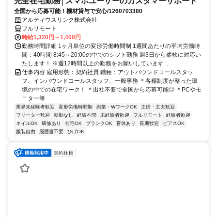
完全在宅勤務│スマホユーザーのカスタマーサポート
全国から応募可能！機材貸与で安心/1260703380
アルティウスリンク株式会社
フルリモート
時給1,320円～1,400円
勤務時間詳細 1ヶ月単位の変形労働時間制 1週間あたりの平均労働時
間：40時間 8:45～20:00の中でのシフト勤務 週3日から柔軟に対応い
たします！ ※週12時間以上の勤務をお願いしています ...
仕事内容 雇用形態：契約社員 職種：アウトバウンドコールスタッ
フ、インバウンドコールスタッフ、一般事務 ＊各種制度が整った環
境の中での在宅ワーク！ ＊出社不要で全国から応募可能◎ ＊PCやモ
ニター等...
業界未経験者歓迎
変形労働時間制
副業・WワークOK
主婦・主夫歓迎
フリーター歓迎
転勤なし
経験不問
未経験者歓迎
フルリモート
経験者歓迎
ネイルOK
研修あり
在宅OK
ブランクOK
育休あり
長期歓迎
ピアスOK
服装自由
履歴書不要
ひげOK
契約社員