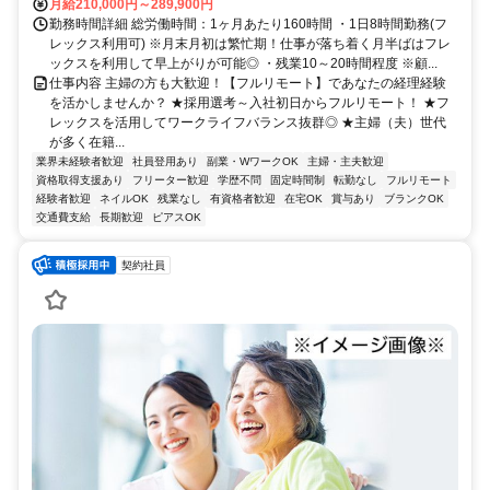
月給210,000円～289,900円
勤務時間詳細 総労働時間：1ヶ月あたり160時間 ・1日8時間勤務(フ
レックス利用可) ※月末月初は繁忙期！仕事が落ち着く月半ばはフレ
ックスを利用して早上がりが可能◎ ・残業10～20時間程度 ※顧...
仕事内容 主婦の方も大歓迎！【フルリモート】であなたの経理経験
を活かしませんか？ ★採用選考～入社初日からフルリモート！ ★フ
レックスを活用してワークライフバランス抜群◎ ★主婦（夫）世代
が多く在籍...
業界未経験者歓迎
社員登用あり
副業・WワークOK
主婦・主夫歓迎
資格取得支援あり
フリーター歓迎
学歴不問
固定時間制
転勤なし
フルリモート
経験者歓迎
ネイルOK
残業なし
有資格者歓迎
在宅OK
賞与あり
ブランクOK
交通費支給
長期歓迎
ピアスOK
契約社員