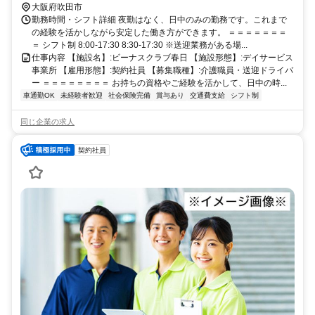
大阪府吹田市
勤務時間・シフト詳細 夜勤はなく、日中のみの勤務です。これまで
の経験を活かしながら安定した働き方ができます。 ＝＝＝＝＝＝＝
＝ シフト制 8:00-17:30 8:30-17:30 ※送迎業務がある場...
仕事内容 【施設名】:ビーナスクラブ春日 【施設形態】:デイサービス
事業所 【雇用形態】:契約社員 【募集職種】:介護職員・送迎ドライバ
ー ＝＝＝＝＝＝＝＝ お持ちの資格やご経験を活かして、日中の時...
車通勤OK
未経験者歓迎
社会保険完備
賞与あり
交通費支給
シフト制
同じ企業の求人
契約社員