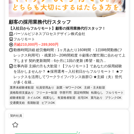
顧客の採用業務代行スタッフ
【入社日からフルリモート】顧客の採用業務代行スタッフ！
パーソルビジネスプロセスデザイン株式会社
フルリモート
月給210,000円～289,900円
勤務時間詳細 総労働時間：1ヶ月あたり160時間 ・1日8時間勤務(フ
レックス利用可) ・残業10～20時間程度 ※顧客の繁忙期に合わせて上
下します 契約更新期間：6か月に1回の更新 (希望・能力...
仕事内容 主婦の方も大歓迎！【フルリモート】であなたの採用経験
を活かしませんか？ ★採用選考～入社初日からフルリモート！ ★フ
レックスを活用してワークライフバランス抜群◎ ★主婦（夫）世代
が多く在籍...
業界未経験者歓迎
社員登用あり
副業・WワークOK
主婦・主夫歓迎
資格取得支援あり
フリーター歓迎
学歴不問
固定時間制
転勤なし
フルリモート
経験者歓迎
ネイルOK
残業なし
有資格者歓迎
在宅OK
賞与あり
ブランクOK
交通費支給
長期歓迎
ピアスOK
契約社員