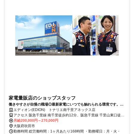
家電量販店のショップスタッフ
働きやすさが自慢の職場◎最新家電にいつでも触れられる環境です。割
引制度などの嬉しい待遇もあり！
エディオン(EDION) トナリエ南千里アネックス店
アクセス 阪急千里線 南千里徒歩約12分、阪急千里線 千里山東口徒歩
約15分、北大阪急行電鉄 桃山台南口(東)徒歩約18分
月給200,000円～270,000円
大阪府吹田市
勤務時間 総労働時間：1ヶ月あたり168時間 ・勤務曜日：月・火・