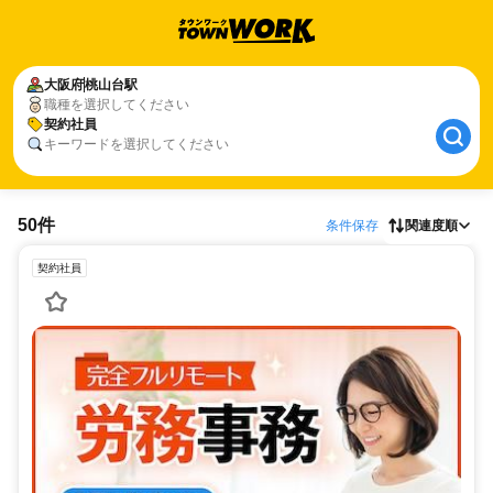
大阪府
桃山台駅
職種を選択してください
契約社員
キーワードを選択してください
50件
条件保存
関連度順
契約社員