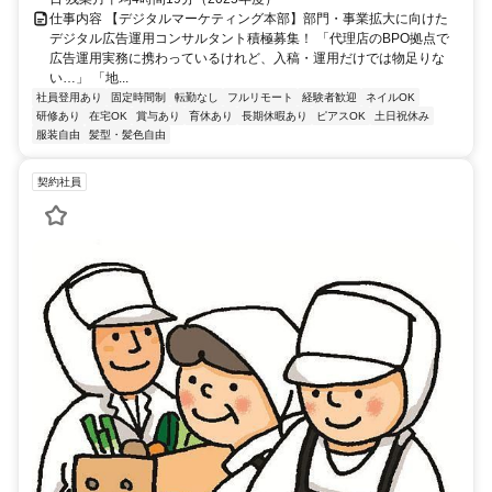
仕事内容 【デジタルマーケティング本部】部門・事業拡大に向けた
デジタル広告運用コンサルタント積極募集！ 「代理店のBPO拠点で
広告運用実務に携わっているけれど、入稿・運用だけでは物足りな
い…」 「地...
社員登用あり
固定時間制
転勤なし
フルリモート
経験者歓迎
ネイルOK
研修あり
在宅OK
賞与あり
育休あり
長期休暇あり
ピアスOK
土日祝休み
服装自由
髪型・髪色自由
契約社員