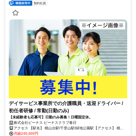
契約社員
デイサービス事業所での介護職員・送迎ドライバー /
初任者研修 / 常勤(日勤のみ)
【未経験者も応募可】日勤のみ募集！日曜固定休。
株式会社ビーナス ビーナスクラブ春日
アクセス 【駅名】 桃山台駅/千里山駅/緑地公園駅【アクセス】 桃山
台駅から徒歩13分
月給240,400円