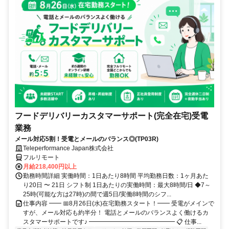
フードデリバリーカスタマーサポート(完全在宅)受電
業務
メール対応5割！受電とメールのバランス◎(TP03R)
Teleperformance Japan株式会社
フルリモート
月給218,400円以上
勤務時間詳細 実働時間：1日あたり8時間 平均勤務日数：1ヶ月あた
り20日 〜 21日 シフト制 1日あたりの実働時間：最大8時間/日 ◆7～
25時(可能な方は27時)の間で週5日/実働8時間のシフ...
仕事内容 ━━ 📅8月26日(水)在宅勤務スタート！━━ 受電がメインで
すが、メール対応も約半分！ 電話とメールのバランスよく働けるカ
スタマーサポートです♪ ━━━━━━━━━━━━━━ 📋 仕事...