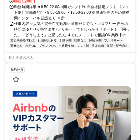
時給1,200円
勤務時間詳細 ⏩8:50-22:00の間でシフト制 ※会社指定シフト 《シフ
ト例》実働8時間 ・8:50-18:00 ・12:50-22:00 ※健康管理のため勤務
間インターバル 設定あり ※所...
仕事内容 ✨人気の完全在宅勤務✨ 通勤ゼロでストレスフリー 自分の
時間にゆとりが持てます♪ ✅リモートでもしっかりサポート！ 「困っ
た」「どうしよう」と思ったら すぐにチャットで相談OK 業務中の...
業界未経験者歓迎
社員登用あり
学歴不問
転勤なし
経験不問
フルリモート
研修あり
在宅OK
ブランクOK
交通費支給
シフト制
服装自由
髪型・髪色自由
同じ企業の求人
契約社員