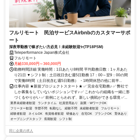
フルリモート 民泊サービスAirbnbのカスタマーサポ
ート
深夜帯勤務で稼ぎたい方必見！未経験歓迎✨(TP18PSM)
Teleperformance Japan株式会社
フルリモート
月給330,000円～360,000円
勤務時間詳細 実働時間：1日あたり8時間 平均勤務日数：1ヶ月あた
り21日 ▼シフト制：土日祝日含む週5日勤務 17：00～翌9：00の間
で実働8時間（土日祝含む週5日勤務） ・1時間休憩の他に前半...
仕事内容 ★新規プロジェクトスタート★ ✅ 完全在宅勤務♪ ✅ 弊社で
しか募集をしていないポジションです♪ ✅ これからの組織を一緒に形
づくるやりがい ✅ 前例にとらわれず、新しい挑戦ができる環境 ✅...
業界未経験者歓迎
ランチタイム
社員登用あり
副業・WワークOK
フリーター歓迎
学歴不問
転勤なし
経験不問
未経験者歓迎
フルリモート
経験者歓迎
ネイルOK
有資格者歓迎
研修あり
在宅OK
ブランクOK
育休あり
オープニングスタッフ
長期歓迎
シフト制
同じ企業の求人