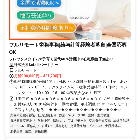
フルリモート労務事務|給与計算経験者募集|全国応募
OK
フレックスタイム✨子育て世代60％活躍中✨在宅勤務手当あり
株式会社kubellパートナー
フルリモート
月給208,000円～431,200円
勤務時間詳細 実働時間：1日あたり8時間 平均勤務日数：1ヶ月あた
り18日 〜 20日 フレックスタイム制 （標準労働時間／1日8h） ※メ
インタイム／10：00～16：00 ◎残業少なめ！ 月平...
仕事内容 ★☆★☆★☆★☆★☆★☆★☆★☆★☆ ☆ 労務実務経験を
お持ちの方 ★ ★ 給与計算、勤怠管理、年末調整 ☆ ☆ フルリモート
でスキル活かせる！ ★ ★☆★☆★☆★☆★☆★☆★☆★☆★☆ ...
業界未経験者歓迎
社員登用あり
副業・WワークOK
主婦・主夫歓迎
資格取得支援あり
学歴不問
転勤なし
フルリモート
交通費全額支給
経験者歓迎
ネイルOK
研修あり
在宅OK
賞与あり
交通費支給
ピアスOK
土日祝休み
服装自由
髪型・髪色自由