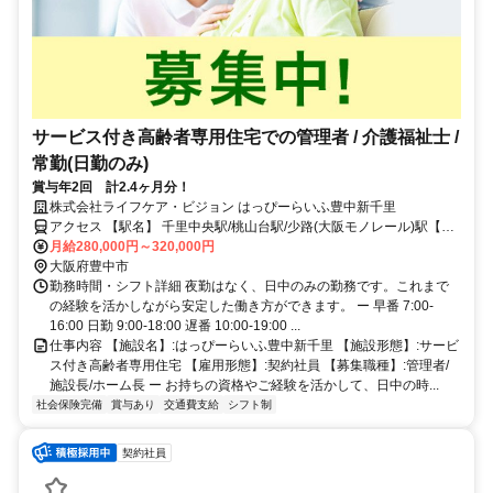
サービス付き高齢者専用住宅での管理者 / 介護福祉士 /
常勤(日勤のみ)
賞与年2回 計2.4ヶ月分！
株式会社ライフケア・ビジョン はっぴーらいふ豊中新千里
アクセス 【駅名】 千里中央駅/桃山台駅/少路(大阪モノレール)駅【ア
クセス】 千里中央駅から徒歩12分
月給280,000円～320,000円
大阪府豊中市
勤務時間・シフト詳細 夜勤はなく、日中のみの勤務です。これまで
の経験を活かしながら安定した働き方ができます。 ー 早番 7:00‐
16:00 日勤 9:00‐18:00 遅番 10:00‐19:00 ...
仕事内容 【施設名】:はっぴーらいふ豊中新千里 【施設形態】:サービ
ス付き高齢者専用住宅 【雇用形態】:契約社員 【募集職種】:管理者/
施設長/ホーム長 ー お持ちの資格やご経験を活かして、日中の時...
社会保険完備
賞与あり
交通費支給
シフト制
契約社員