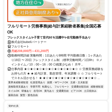
フルリモート労務事務|給与計算経験者募集|全国応募
OK
フレックスタイム✨子育て世代60％活躍中✨在宅勤務手当あり
株式会社kubellパートナー
フルリモート
月給208,000円～431,200円
勤務時間詳細 実働時間：1日あたり8時間 平均勤務日数：1ヶ月あた
り18日 〜 20日 フレックスタイム制 （標準労働時間／1日8h） ※メ
インタイム／10：00～16：00 ◎残業少なめ！ 月平...
仕事内容 ★☆★☆★☆★☆★☆★☆★☆★☆★☆ ☆ 労務実務経験を
お持ちの方 ★ ★ 給与計算、勤怠管理、年末調整 ☆ ☆ フルリモート
でスキル活かせる！ ★ ★☆★☆★☆★☆★☆★☆★☆★☆★☆ ...
業界未経験者歓迎
社員登用あり
副業・WワークOK
主婦・主夫歓迎
資格取得支援あり
学歴不問
転勤なし
フルリモート
交通費全額支給
経験者歓迎
ネイルOK
研修あり
在宅OK
賞与あり
交通費支給
ピアスOK
土日祝休み
服装自由
髪型・髪色自由
契約社員