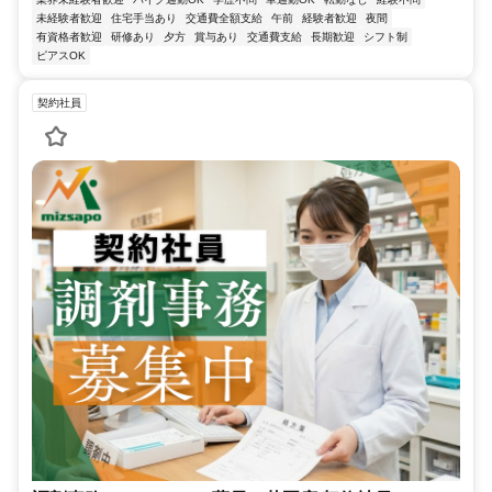
未経験者歓迎
住宅手当あり
交通費全額支給
午前
経験者歓迎
夜間
有資格者歓迎
研修あり
夕方
賞与あり
交通費支給
長期歓迎
シフト制
ピアスOK
契約社員