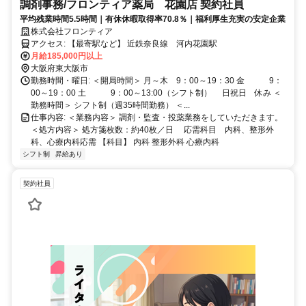
調剤事務/フロンティア薬局 花園店 契約社員
平均残業時間5.5時間｜有休休暇取得率70.8％｜福利厚生充実の安定企業
株式会社フロンティア
アクセス: 【最寄駅など】 近鉄奈良線 河内花園駅
月給185,000円以上
大阪府東大阪市
勤務時間・曜日: ＜開局時間＞ 月～木 9：00～19：30 金 9：
00～19：00 土 9：00～13:00（シフト制） 日祝日 休み ＜
勤務時間＞ シフト制（週35時間勤務） ＜...
仕事内容: ＜業務内容＞ 調剤・監査・投薬業務をしていただきます。
＜処方内容＞ 処方箋枚数：約40枚／日 応需科目 内科、整形外
科、心療内科応需 【科目】 内科 整形外科 心療内科
シフト制
昇給あり
契約社員