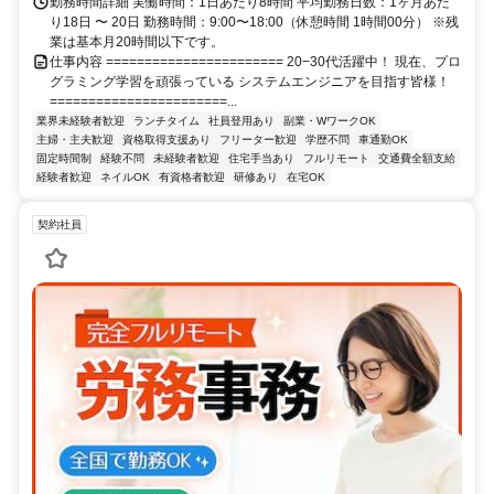
勤務時間詳細 実働時間：1日あたり8時間 平均勤務日数：1ヶ月あた
り18日 〜 20日 勤務時間：9:00〜18:00（休憩時間 1時間00分） ※残
業は基本月20時間以下です。
仕事内容 ======================= 20−30代活躍中！ 現在、プロ
グラミング学習を頑張っている システムエンジニアを目指す皆様！
=======================...
業界未経験者歓迎
ランチタイム
社員登用あり
副業・WワークOK
主婦・主夫歓迎
資格取得支援あり
フリーター歓迎
学歴不問
車通勤OK
固定時間制
経験不問
未経験者歓迎
住宅手当あり
フルリモート
交通費全額支給
経験者歓迎
ネイルOK
有資格者歓迎
研修あり
在宅OK
契約社員