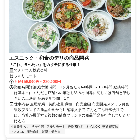
エスニック・和食のデリの商品開発
「これ、食べたい」をカタチにする仕事！
てんとてん株式会社
フルリモート
月給150,000円～220,000円
勤務時間詳細 総労働時間：1ヶ月あたり64時間 〜 100時間 勤務時間
は基本自由：ただし店舗への落とし込みや指導に関しては店舗と話し
合いの上決定 契約更新期間：1年
仕事内容 雇用形態：契約社員 職種：商品企画 商品開発スタッフ募集
複数ブランドの商品企画から店舗導入まで てんとてん株式会社で
は、当社が展開する複数の飲食ブランドの商品開発を担当していただ
ける方...
社員登用あり
学歴不問
フルリモート
経験者歓迎
ネイルOK
交通費支給
ピアスOK
服装自由
髪型・髪色自由