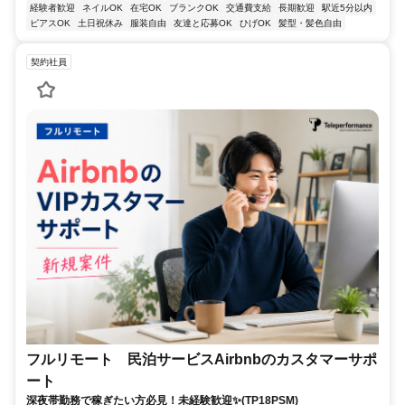
経験者歓迎
ネイルOK
在宅OK
ブランクOK
交通費支給
長期歓迎
駅近5分以内
ピアスOK
土日祝休み
服装自由
友達と応募OK
ひげOK
髪型・髪色自由
契約社員
フルリモート 民泊サービスAirbnbのカスタマーサポ
ート
深夜帯勤務で稼ぎたい方必見！未経験歓迎✨(TP18PSM)