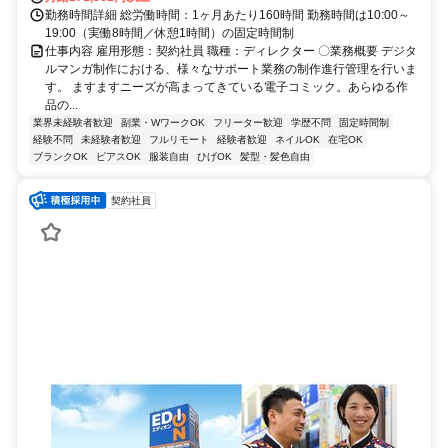
勤務時間詳細 総労働時間：1ヶ月あたり160時間 勤務時間は10:00～
19:00（実働8時間／休憩1時間）の固定時間制
仕事内容 雇用形態：契約社員 職種：ディレクター 〇業務概要 デジタ
ルマンガ制作における、様々なサポート業務の制作進行管理を行いま
す。 ますますニーズが高まってきている電子コミック。あらゆる作
品の...
業界未経験者歓迎
副業・WワークOK
フリーター歓迎
学歴不問
固定時間制
経験不問
未経験者歓迎
フルリモート
経験者歓迎
ネイルOK
在宅OK
ブランクOK
ピアスOK
服装自由
ひげOK
髪型・髪色自由
契約社員