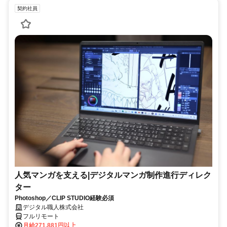
契約社員
人気マンガを支える|デジタルマンガ制作進行ディレク
ター
Photoshop／CLIP STUDIO経験必須
デジタル職人株式会社
フルリモート
月給271,881円以上