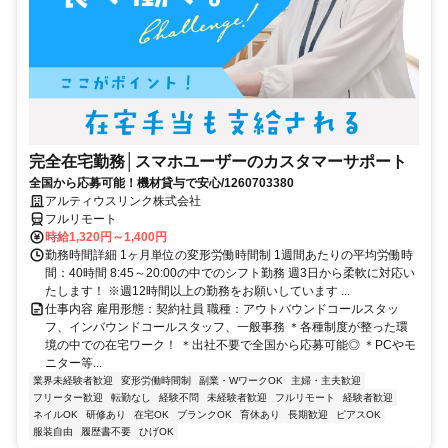
完全在宅勤務│スマホユーザーのカスタマーサポート
全国から応募可能！機材貸与で安心/1260703380
アルティウスリンク株式会社
フルリモート
時給1,320円～1,400円
勤務時間詳細 1ヶ月単位の変形労働時間制 1週間あたりの平均労働時
間：40時間 8:45～20:00の中でのシフト勤務 週3日から柔軟に対応い
たします！ ※週12時間以上の勤務をお願いしています ...
仕事内容 雇用形態：契約社員 職種：アウトバウンドコールスタッ
フ、インバウンドコールスタッフ、一般事務 ＊各種制度が整った環
境の中での在宅ワーク！ ＊出社不要で全国から応募可能◎ ＊PCやモ
ニター等...
業界未経験者歓迎
変形労働時間制
副業・WワークOK
主婦・主夫歓迎
フリーター歓迎
転勤なし
経験不問
未経験者歓迎
フルリモート
経験者歓迎
ネイルOK
研修あり
在宅OK
ブランクOK
育休あり
長期歓迎
ピアスOK
服装自由
履歴書不要
ひげOK