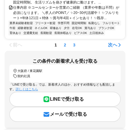
固定時間制。 生活リズムを崩さず健康的に働けます。 ...
仕事内容 ※コールセンターか営業のご経験 （業界や年数は不問）が
必須になります。 ＼求人のPOINT／ ✨20~30代活躍中！ ✨フルリモ
ート×年休121日＋特休 ✨賞与年4回＋インセあり！ ✨既存...
業界未経験者歓迎
フリーター歓迎
学歴不問
固定時間制
転勤なし
フルリモート
午前
経験者歓迎
ネイルOK
研修あり
夕方
在宅OK
賞与あり
ブランクOK
育休あり
交通費支給
長期歓迎
長期休暇あり
ピアスOK
土日祝休み
前へ
次へ
1
2
3
この条件の新着求人を受け取る
大阪府 / 東花園駅
契約社員
「LINEで受け取る」では、新着求人のほか、おすすめ情報なども配信しま
す。
詳しくはこちら
LINEで受け取る
メールで受け取る