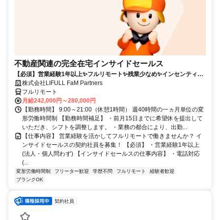
不動産関連の完全在宅インサイドセールス
【必須】営業経験1年以上✨フルリモート✨残業少なめ✨インセンティブ
有
株式会社LIFULL FaM Partners
フルリモート
月給242,000円～280,000円
【勤務時間】 9:00～21:00（休憩1時間） 週40時間の一ヵ月単位の変
形労働時間制 【勤務時間補足】 ・前月15日までに希望休を提出して
いただき、シフトを調整します。 ・業務の都合により、出勤...
【仕事内容】 営業経験を活かしてフルリモートで働きませんか？ イ
ンサイドセールスの契約社員を募集！ 【必須】 ・営業経験1年以上
(法人・個人問わず) 【インサイドセールスの仕事内容】 ・電話対応
(...
変形労働時間制
フリーター歓迎
学歴不問
フルリモート
経験者歓迎
ブランクOK
契約社員