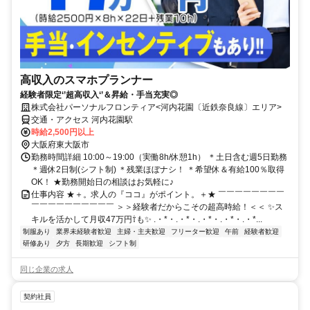
高収入のスマホプランナー
経験者限定‘’超高収入‘’＆昇給・手当充実◎
株式会社パーソナルフロンティア<河内花園〔近鉄奈良線〕エリア>
交通・アクセス 河内花園駅
時給2,500円以上
大阪府東大阪市
勤務時間詳細 10:00～19:00（実働8h/休憩1h） ＊土日含む週5日勤務
＊週休2日制(シフト制) ＊残業ほぼナシ！ ＊希望休＆有給100％取得
OK！ ★勤務開始日の相談はお気軽に♪
仕事内容 ★＋。求人の『ココ』がポイント。＋★ ￣￣￣￣￣￣￣￣
￣￣￣￣￣￣￣￣￣￣ ＞＞経験者だからこその超高時給！＜＜ ✨ス
キルを活かして月収47万円⇧も✨ .・*・.・*・.・*・.・*・.・*...
制服あり
業界未経験者歓迎
主婦・主夫歓迎
フリーター歓迎
午前
経験者歓迎
研修あり
夕方
長期歓迎
シフト制
同じ企業の求人
契約社員