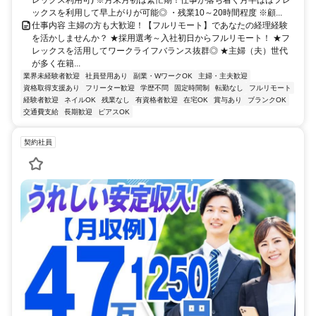
レックス利用可) ※月末月初は繁忙期！仕事が落ち着く月半ばはフレ
ックスを利用して早上がりが可能◎ ・残業10～20時間程度 ※顧...
仕事内容 主婦の方も大歓迎！【フルリモート】であなたの経理経験
を活かしませんか？ ★採用選考～入社初日からフルリモート！ ★フ
レックスを活用してワークライフバランス抜群◎ ★主婦（夫）世代
が多く在籍...
業界未経験者歓迎
社員登用あり
副業・WワークOK
主婦・主夫歓迎
資格取得支援あり
フリーター歓迎
学歴不問
固定時間制
転勤なし
フルリモート
経験者歓迎
ネイルOK
残業なし
有資格者歓迎
在宅OK
賞与あり
ブランクOK
交通費支給
長期歓迎
ピアスOK
契約社員