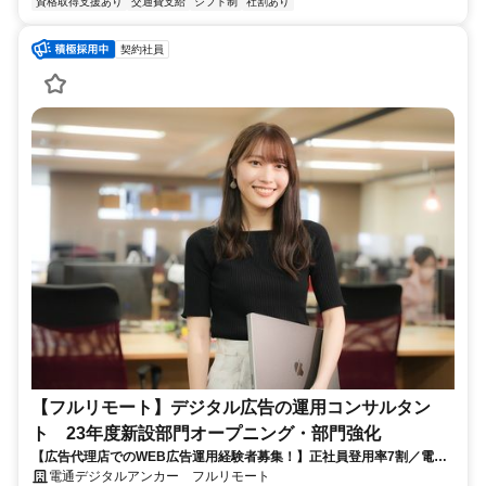
資格取得支援あり
交通費支給
シフト制
社割あり
契約社員
【フルリモート】デジタル広告の運用コンサルタン
ト 23年度新設部門オープニング・部門強化
【広告代理店でのWEB広告運用経験者募集！】正社員登用率7割／電通
G／全国×完全在宅／年休126日・土日祝休み／残業月平均4時間19分
電通デジタルアンカー フルリモート