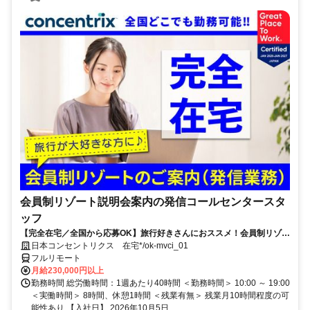
会員制リゾート説明会案内の発信コールセンタースタ
ッフ
【完全在宅／全国から応募OK】旅行好きさんにおススメ！会員制リゾー
トのご案内×テレワーク・リモートワーク◎月収34万円以上も可能！
日本コンセントリクス 在宅*/ok-mvci_01
フルリモート
月給230,000円以上
勤務時間 総労働時間：1週あたり40時間 ＜勤務時間＞ 10:00 ～ 19:00
＜実働時間＞ 8時間、休憩1時間 ＜残業有無＞ 残業月10時間程度の可
能性あり 【入社日】 2026年10月5日...