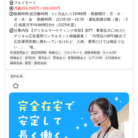
フルリモート
月給250,000円～500,000円
勤務時間 総労働時間：1ヶ月あたり160時間 ・勤務曜日：月・火・
水・木・金 ・勤務時間： [1] 09:30～18:30 ・最低勤務日数（週）：5
日 残業月平均4時間19分（2025年度）
仕事内容 【デジタルマーケティング本部】部門・事業拡大に向けた
デジタル広告運用コンサルタント積極募集！ 「代理店のBPO拠点で
広告運用実務に携わっているけれど、入稿・運用だけでは物足りな
い…」 「地...
社員登用あり
固定時間制
転勤なし
フルリモート
経験者歓迎
ネイルOK
研修あり
在宅OK
賞与あり
育休あり
長期休暇あり
ピアスOK
土日祝休み
服装自由
髪型・髪色自由
契約社員