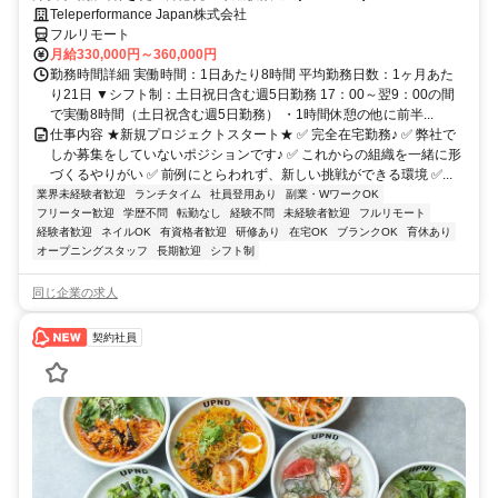
Teleperformance Japan株式会社
フルリモート
月給330,000円～360,000円
勤務時間詳細 実働時間：1日あたり8時間 平均勤務日数：1ヶ月あた
り21日 ▼シフト制：土日祝日含む週5日勤務 17：00～翌9：00の間
で実働8時間（土日祝含む週5日勤務） ・1時間休憩の他に前半...
仕事内容 ★新規プロジェクトスタート★ ✅ 完全在宅勤務♪ ✅ 弊社で
しか募集をしていないポジションです♪ ✅ これからの組織を一緒に形
づくるやりがい ✅ 前例にとらわれず、新しい挑戦ができる環境 ✅...
業界未経験者歓迎
ランチタイム
社員登用あり
副業・WワークOK
フリーター歓迎
学歴不問
転勤なし
経験不問
未経験者歓迎
フルリモート
経験者歓迎
ネイルOK
有資格者歓迎
研修あり
在宅OK
ブランクOK
育休あり
オープニングスタッフ
長期歓迎
シフト制
同じ企業の求人
契約社員