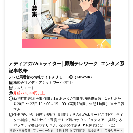
メディアのWebライター│原則テレワーク│エンタメ系
記事執筆
テレビ局運営の情報サイト★リモート◎（AirWork）
株式会社メディアネットワーク(本社)
フルリモート
月給270,000円以上
勤務時間詳細 実働時間：1日あたり7時間 平均勤務日数：1ヶ月あた
り20日 〜 23日 11：00～19：00（実働7時間、休憩1時間） ※土日祝
休み
仕事内容 雇用形態：契約社員 職種：その他Webサービス/制作、ライ
ター/編集、Webサイト運営 テレビ局のオウンドメディアに掲載する
バラエティ番組のオリジナル記事の作成★ ▼具体的には… ・記...
主婦・主夫歓迎
フリーター歓迎
学歴不問
固定時間制
職場見学可
フルリモート