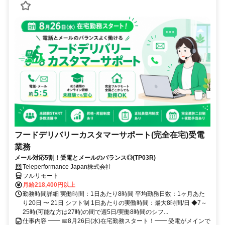
フードデリバリーカスタマーサポート(完全在宅)受電
業務
メール対応5割！受電とメールのバランス◎(TP03R)
Teleperformance Japan株式会社
フルリモート
月給218,400円以上
勤務時間詳細 実働時間：1日あたり8時間 平均勤務日数：1ヶ月あた
り20日 〜 21日 シフト制 1日あたりの実働時間：最大8時間/日 ◆7～
25時(可能な方は27時)の間で週5日/実働8時間のシフ...
仕事内容 ━━ 📅8月26日(水)在宅勤務スタート！━━ 受電がメインで