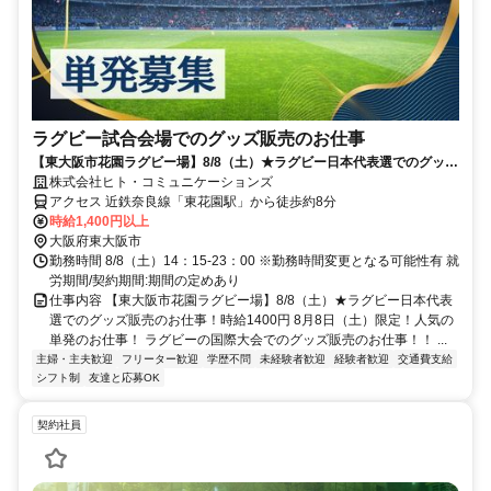
ラグビー試合会場でのグッズ販売のお仕事
【東大阪市花園ラグビー場】8/8（土）★ラグビー日本代表選でのグッズ
販売のお仕事！時給1400円
株式会社ヒト・コミュニケーションズ
アクセス 近鉄奈良線「東花園駅」から徒歩約8分
時給1,400円以上
大阪府東大阪市
勤務時間 8/8（土）14：15-23：00 ※勤務時間変更となる可能性有 就
労期間/契約期間:期間の定めあり
仕事内容 【東大阪市花園ラグビー場】8/8（土）★ラグビー日本代表
選でのグッズ販売のお仕事！時給1400円 8月8日（土）限定！人気の
単発のお仕事！ ラグビーの国際大会でのグッズ販売のお仕事！！ ...
主婦・主夫歓迎
フリーター歓迎
学歴不問
未経験者歓迎
経験者歓迎
交通費支給
シフト制
友達と応募OK
契約社員