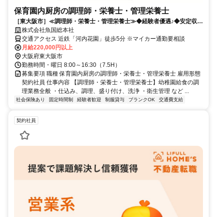
保育園内厨房の調理師・栄養士・管理栄養士
［東大阪市］≪調理師・栄養士・管理栄養士≫◆経験者優遇♪◆安定収入
◆資格を活かそう
株式会社魚国総本社
交通アクセス 近鉄「河内花園」徒歩5分 ※マイカー通勤要相談
月給220,000円以上
大阪府東大阪市
勤務時間・曜日 8:00～16:30（7.5H）
募集要項 職種 保育園内厨房の調理師・栄養士・管理栄養士 雇用形態
契約社員 仕事内容 【調理師・栄養士・管理栄養士】幼稚園給食の調
理業務全般 ・仕込み、調理、盛り付け、洗浄 ・衛生管理 など ...
社会保険あり
固定時間制
経験者歓迎
制服貸与
ブランクOK
交通費支給
契約社員