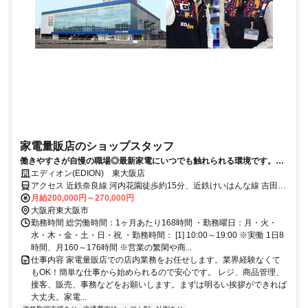
家電量販店のショップスタッフ
働きやすさが自慢の職場◎最新家電にいつでも触れられる環境です。割
引制度などの嬉しい待遇もあり！
エディオン(EDION) 東大阪店
アクセス 近鉄奈良線 河内花園徒歩約15分、近鉄けいはんな線 吉田
（大阪府）出入口2徒歩約15分、近鉄奈良線 東花園北口徒歩約18分
月給200,000円～270,000円
大阪府東大阪市
勤務時間 総労働時間：1ヶ月あたり168時間 ・勤務曜日：月・火・
水・木・金・土・日・祝 ・勤務時間： [1] 10:00～19:00 ※実働 1日8
時間、月160～176時間 ※営業の繁閑や商...
仕事内容 家電量販店での店内業務をお任せします。業界経験なくて
もOK！簡単な仕事から始められるので安心です。 レジ、商品管理、
接客、販売、事務などをお願いします。まずは明るい挨拶ができれば
大丈夫。家電...