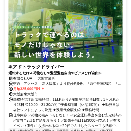
4tアドトラックドライバー
運転するだけ＆荷物なし✨髪型髪色自由✨ピアスひげ自由✨
有限会社GAT 大阪営業所
交通・アクセス 「新大阪駅」より徒歩約9分、「西中島南方駅」「南
方駅」より徒歩約11分★車・バイク通勤OK
月給325,000円以上
大阪府東大阪市
勤務時間詳細 実働時間：1日あたり8時間 平均勤務日数：1ヶ月あた
り23日 ⏰10:00～21:30の間で実働8時間 （休憩1時間） ★勤務日は
会社シフトによって決定 ★残業代全額支給 ★勤務時間...
仕事内容 ✅荷物の積み下ろしなし！ ✅安全運転手当を含む安定給与✨
✅賞与年2回＆昇給制度あり！ ✅出張手当は1日3000円支給！ ✅有名
イベント案件にも携われる◎ ✅50代で入社したスタッフも活躍中...
業界未経験者歓迎
バイク通勤OK
学歴不問
車通勤OK
転勤なし
経験不問