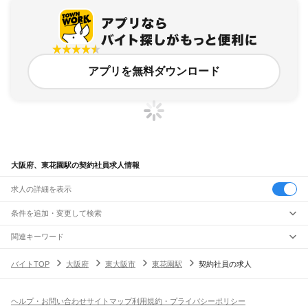
アプリを無料ダウンロード
大阪府、東花園駅の契約社員求人情報
求人の詳細を表示
条件を追加・変更して検索
市区町村を追加・変更
関連キーワード
完全在宅ワーク 全国
シール貼り 在宅
現在地周辺
ガチャガチャ
犬カフェ
大阪府
駅を追加・変更
バイトTOP
大阪府
東大阪市
東花園駅
契約社員の求人
大阪府
すべて
大阪市
すべて
職種を追加・変更
JR京都線
都島区
福島区
此花区
西区
港区
大正区
天王寺区
浪速区
西淀川区
東淀川区
東成区
島本駅
高槻駅
摂津富田駅
JR総持寺駅
茨木駅
千里丘駅
岸辺駅
吹田駅
東淀川駅
飲食・フードサービス
生野区
旭区
城東区
阿倍野区
住吉区
東住吉区
西成区
淀川区
鶴見区
住之江区
ヘルプ・お問い合わせ
サイトマップ
利用規約・プライバシーポリシー
特徴を追加・変更
新大阪駅
大阪駅