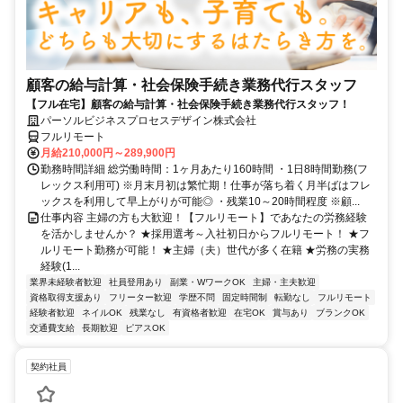
顧客の給与計算・社会保険手続き業務代行スタッフ
【フル在宅】顧客の給与計算・社会保険手続き業務代行スタッフ！
パーソルビジネスプロセスデザイン株式会社
フルリモート
月給210,000円～289,900円
勤務時間詳細 総労働時間：1ヶ月あたり160時間 ・1日8時間勤務(フ
レックス利用可) ※月末月初は繁忙期！仕事が落ち着く月半ばはフレ
ックスを利用して早上がりが可能◎ ・残業10～20時間程度 ※顧...
仕事内容 主婦の方も大歓迎！【フルリモート】であなたの労務経験
を活かしませんか？ ★採用選考～入社初日からフルリモート！ ★フ
ルリモート勤務が可能！ ★主婦（夫）世代が多く在籍 ★労務の実務
経験(1...
業界未経験者歓迎
社員登用あり
副業・WワークOK
主婦・主夫歓迎
資格取得支援あり
フリーター歓迎
学歴不問
固定時間制
転勤なし
フルリモート
経験者歓迎
ネイルOK
残業なし
有資格者歓迎
在宅OK
賞与あり
ブランクOK
交通費支給
長期歓迎
ピアスOK
契約社員