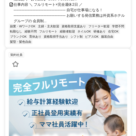
仕事内容 ＼ フルリモート×完全週休2日 ／
─────────────────── 自宅が仕事場になる！
─────────────────── お願いする発信業務は外資系ホテル
グループの 会員制...
副業・WワークOK
主婦・主夫歓迎
資格取得支援あり
フリーター歓迎
学歴不問
転勤なし
経験不問
フルリモート
経験者歓迎
ネイルOK
研修あり
在宅OK
ブランクOK
育休あり
資格取得手当あり
シフト制
ピアスOK
服装自由
髪型・髪色自由
契約社員