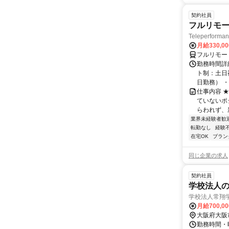
契約社員
フルリモー
Teleperform
月給330,0
フルリモー
勤務時間詳
ト制：土日
日勤務） ・
仕事内容 
ていないポ
らわれず、新
業界未経験者歓
転勤なし
経験
在宅OK
ブラン
同じ企業の求人
契約社員
学校法人の
学校法人常翔
月給700,0
大阪府大阪
勤務時間・曜