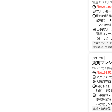
電通デジタル
月給250,0
フルリモー
勤務時間 
務時間： [
（2025年
仕事内容 
運用コンサ
るけれど、
社員登用あり
賞与あり
育休
契約社員
賃貸マン
W772 太子
月給193,5
アクセス 大
大阪府守口
時間帯 朝、
時間） 週5
仕事情報 
場管理業務
へ移動してい
主婦・主夫歓迎