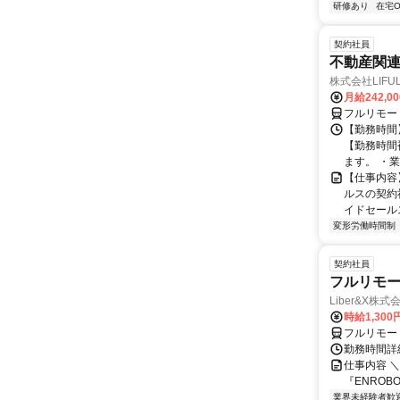
研修あり
在宅O
契約社員
不動産関
株式会社LIFULL 
月給242,0
フルリモー
【勤務時間】
【勤務時間
ます。 ・業
【仕事内容
ルスの契約
イドセールス
変形労働時間制
契約社員
フルリモー
Liber&X株式
時給1,300
フルリモー
勤務時間詳細
仕事内容 ＼
『ENROB
業界未経験者歓