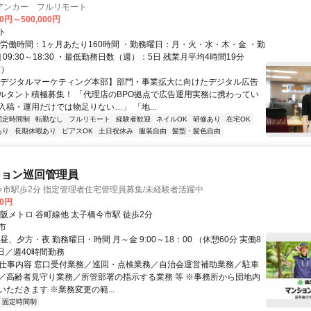
アンカー フルリモート
00円～500,000円
ト
総労働時間：1ヶ月あたり160時間 ・勤務曜日：月・火・水・木・金 ・勤
1] 09:30～18:30 ・最低勤務日数（週）：5日 残業月平均4時間19分
度）
【デジタルマーケティング本部】部門・事業拡大に向けたデジタル広告
ルタント積極募集！ 「代理店のBPO拠点で広告運用実務に携わってい
入稿・運用だけでは物足りない…」 「地...
固定時間制
転勤なし
フルリモート
経験者歓迎
ネイルOK
研修あり
在宅OK
あり
長期休暇あり
ピアスOK
土日祝休み
服装自由
髪型・髪色自由
ション巡回管理員
橋今市駅歩2分 指定管理者住宅管理員募集/未経験者活躍中
20円
阪メトロ 谷町線他 太子橋今市駅 徒歩2分
市
昼、夕方・夜 勤務曜日・時間 月～金 9:00～18：00 （休憩60分 実働8
日／週40時間勤務
● 仕事内容 窓口受付業務／巡回・点検業務／自治会運営補助業務／駐車
／高齢者見守り業務／所管部署の指示する業務 等 ※事務所から団地内
ただきます ※業務変更の範...
固定時間制