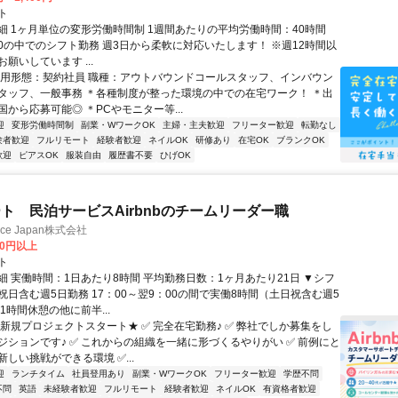
ト
細 1ヶ月単位の変形労働時間制 1週間あたりの平均労働時間：40時間
0:00の中でのシフト勤務 週3日から柔軟に対応いたします！ ※週12時間以
願いしています ...
雇用形態：契約社員 職種：アウトバウンドコールスタッフ、インバウン
タッフ、一般事務 ＊各種制度が整った環境の中での在宅ワーク！ ＊出
から応募可能◎ ＊PCやモニター等...
迎
変形労働時間制
副業・WワークOK
主婦・主夫歓迎
フリーター歓迎
転勤なし
験者歓迎
フルリモート
経験者歓迎
ネイルOK
研修あり
在宅OK
ブランクOK
歓迎
ピアスOK
服装自由
履歴書不要
ひげOK
ト 民泊サービスAirbnbのチームリーダー職
ance Japan株式会社
00円以上
ト
細 実働時間：1日あたり8時間 平均勤務日数：1ヶ月あたり21日 ▼シフ
祝日含む週5日勤務 17：00～翌9：00の間で実働8時間（土日祝含む週5
1時間休憩の他に前半...
★新規プロジェクトスタート★ ✅ 完全在宅勤務♪ ✅ 弊社でしか募集をし
ジションです♪ ✅ これからの組織を一緒に形づくるやりがい ✅ 前例にと
しい挑戦ができる環境 ✅...
迎
ランチタイム
社員登用あり
副業・WワークOK
フリーター歓迎
学歴不問
不問
英語
未経験者歓迎
フルリモート
経験者歓迎
ネイルOK
有資格者歓迎