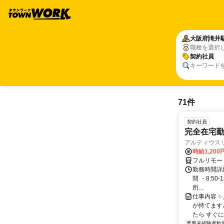
大阪府
滝井
職種を選択
契約社員
キーワード
71件
契約社員
完全在宅勤
アルティウス
時給1,200
フルリモー
勤務時間詳細
間 ・8:50
所...
仕事内容 
が持てます
たら すぐに
業界未経験者歓