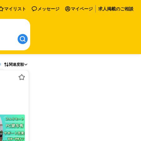
マイリスト
メッセージ
マイページ
求人掲載のご相談
存
関連度順