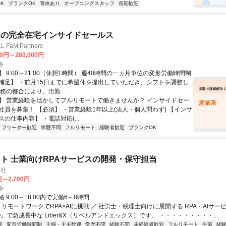
K
ブランクOK
育休あり
オープニングスタッフ
長期歓迎
連の完全在宅インサイドセールス
FaM Partners
00円～280,000円
ト
 9:00～21:00（休憩1時間） 週40時間の一ヵ月単位の変形労働時間制
補足】 ・前月15日までに希望休を提出していただき、シフトを調整し
務の都合により、出勤...
】 営業経験を活かしてフルリモートで働きませんか？ インサイドセー
社員を募集！ 【必須】 ・営業経験1年以上(法人・個人問わず) 【インサ
の仕事内容】 ・電話対応(...
フリーター歓迎
学歴不問
フルリモート
経験者歓迎
ブランクOK
ト 士業向けRPAサービスの開発・保守担当
会社
円～2,700円
ト
 9:00～18:00内で実働6～8時間
 リモートワークでRPA×AIに挑戦 ／ 社労士・税理士向けに展開する RPA・AIサー
O』で急成長中な Liber&X（リベルアンドエックス）です。 ・・・・・・・・・...
迎
変形労働時間制
主婦・主夫歓迎
学歴不問
経験不問
未経験者歓迎
フルリモート
午前
経