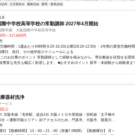
分以内
土日祝休み
服装自由
髪型・髪色自由
社員
国際中学校高等学校の常勤講師 2027年4月開始
国際学園 大阪国際中学校高等学校
00円～317,600円
市
労働時間：1週あたり40時間 8:20-16:20(土曜日8:20-12:50) ・1年間の変形労働
日曜日、祝日、その他学校スケジュールによる
▼このお仕事のポイント 常勤講師として経験を積みながら、専任教諭を目指せる環
験豊富な先生も幅広く歓迎します。 ■おすすめポイント 新卒・未経験から経験者まで幅
医療器材洗浄
サービス
0円以上
ス 京阪本線「滝井駅」徒歩2分 大阪メトロ今里筋線・谷町線「太子橋今
市、大阪市、寝屋川市
通勤可能です！ もちろん上記市以外からでもOK！
市
日 【勤務時間】 13：00～21：00（実働7.0時間） 【勤務曜日】 月～