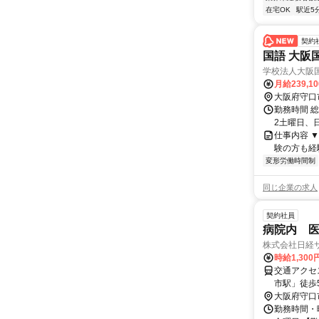
在宅OK
駅近5
契約
国語 大阪
学校法人大阪
月給239,1
大阪府守口
勤務時間 総
2土曜日、
仕事内容 
験の方も経
変形労働時間制
同じ企業の求人
契約社員
病院内 
株式会社日経
時給1,30
交通アクセ
市駅」徒歩5分 ＜通勤可能エリア＞ 好アクセスのため、門真
などからも
大阪府守口
勤務時間・曜