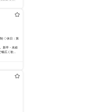
時間制 ◇休日：第
境。新卒・未経
広く歓...