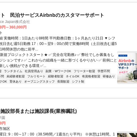
ト 民泊サービスAirbnbのカスタマーサポート
ance Japan株式会社
00円～360,000円
ト
細 実働時間：1日あたり8時間 平均勤務日数：1ヶ月あたり21日 ▼シフ
祝日含む週5日勤務 17：00～翌9：00の間で実働8時間（土日祝含む週5
1時間休憩の他に前半...
★新規プロジェクトスタート★ ✅ 完全在宅勤務♪ ✅ 弊社でしか募集をし
ジションです♪ ✅ これからの組織を一緒に形づくるやりがい ✅ 前例にと
しい挑戦ができる環境 ✅...
迎
ランチタイム
社員登用あり
副業・WワークOK
フリーター歓迎
学歴不問
不問
未経験者歓迎
フルリモート
経験者歓迎
ネイルOK
有資格者歓迎
研修あり
クOK
育休あり
オープニングスタッフ
長期歓迎
シフト制
施設部長または施設課長(業務嘱託)
学園
00円
市旭区
日: 9：00～17：00（38.5時間／1週当たり平均） ※休憩は1時間。1