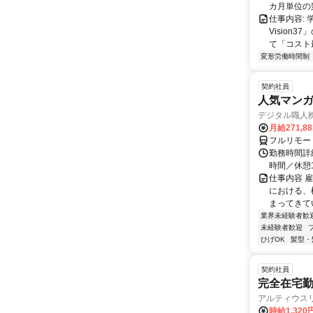
カ月単位の
仕事内容:
Visio
て「コスト
変形労働時間制
契約社員
人気マンガ
デジタル職人
月給271,8
フルリモー
勤務時間詳細
時間／休憩
仕事内容 
における、
まってきて
業界未経験者歓
未経験者歓迎
ひげOK
髪型・
契約社員
完全在宅勤
アルティウス
時給1,320