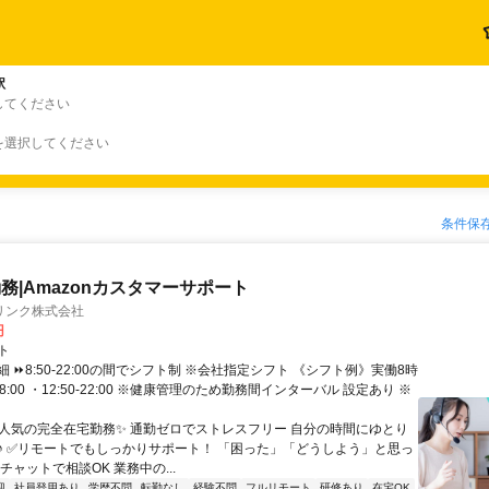
駅
してください
を選択してください
条件保
務|Amazonカスタマーサポート
リンク株式会社
円
ト
 ⏩8:50-22:00の間でシフト制 ※会社指定シフト 《シフト例》実働8時
-18:00 ・12:50-22:00 ※健康管理のため勤務間インターバル 設定あり ※
✨人気の完全在宅勤務✨ 通勤ゼロでストレスフリー 自分の時間にゆとり
♪ ✅リモートでもしっかりサポート！ 「困った」「どうしよう」と思っ
チャットで相談OK 業務中の...
迎
社員登用あり
学歴不問
転勤なし
経験不問
フルリモート
研修あり
在宅OK