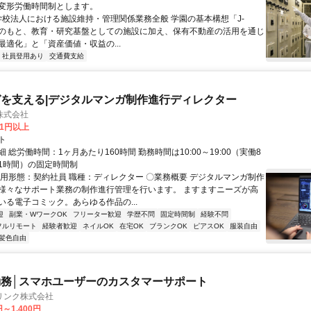
変形労働時間制とします。
 学校法人における施設維持・管理関係業務全般 学園の基本構想「J-
n37」のもと、教育・研究基盤としての施設に加え、保有不動産の活用を通じ
最適化」と「資産価値・収益の...
社員登用あり
交通費支給
を支える|デジタルマンガ制作進行ディレクター
株式会社
81円以上
ト
 総労働時間：1ヶ月あたり160時間 勤務時間は10:00～19:00（実働8
1時間）の固定時間制
雇用形態：契約社員 職種：ディレクター 〇業務概要 デジタルマンガ制作
様々なサポート業務の制作進行管理を行います。 ますますニーズが高
いる電子コミック。あらゆる作品の...
迎
副業・WワークOK
フリーター歓迎
学歴不問
固定時間制
経験不問
フルリモート
経験者歓迎
ネイルOK
在宅OK
ブランクOK
ピアスOK
服装自由
髪色自由
務│スマホユーザーのカスタマーサポート
リンク株式会社
円～1,400円