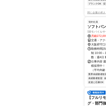
ブランクOK
交
同じ企業の求人
契約社員
ソフトバ
SBモバイル
月給272,0
交通・アク
大阪府守口
勤務時間詳
制 10:0
数：週4日 
仕事内容 
模採用中！
（平均年齢 
業界未経験者歓
未経験者歓迎
友達と応募OK
【フルリモ
グ・部門