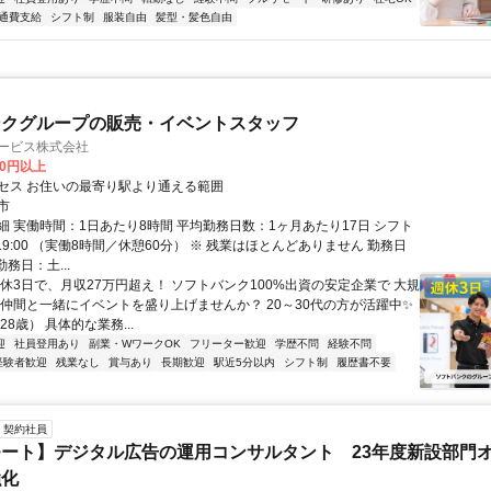
通費支給
シフト制
服装自由
髪型・髪色自由
ンクグループの販売・イベントスタッフ
サービス株式会社
00円以上
セス お住いの最寄り駅より通える範囲
市
細 実働時間：1日あたり8時間 平均勤務日数：1ヶ月あたり17日 シフト
0～19:00 （実働8時間／休憩60分） ※ 残業はほとんどありません 勤務日
勤務日：土...
週休3日で、月収27万円超え！ ソフトバンク100%出資の安定企業で 大規
 仲間と一緒にイベントを盛り上げませんか？ 20～30代の方が活躍中✨
28歳） 具体的な業務...
迎
社員登用あり
副業・WワークOK
フリーター歓迎
学歴不問
経験不問
経験者歓迎
残業なし
賞与あり
長期歓迎
駅近5分以内
シフト制
履歴書不要
契約社員
ート】デジタル広告の運用コンサルタント 23年度新設部門
強化