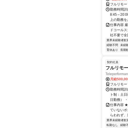
フルリモー
勤務時間詳
8:45～2
上の勤務をお
仕事内容 
ドコールス
社不要で全国
業界未経験者歓
経験不問
未経
育休あり
長期
契約社員
フルリモー
Teleperform
月給500,0
フルリモー
勤務時間詳
ト制：土日
日勤務） ・
仕事内容 
ていないポ
らわれず、新
業界未経験者歓
転勤なし
経験