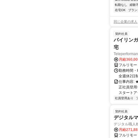
転勤なし
経験
在宅OK
ブラン
同じ企業の求人
契約社員
バイリンガ
宅
Teleperfor
月給360,0
フルリモー
勤務時間・曜
全週休2日
仕事内容:
正社員登用
スタートア
社員登用あり
契約社員
デジタル
デジタル職人
月給271,8
フルリモー