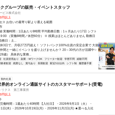
ンクグループの販売・イベントスタッフ
サービス株式会社
00円以上
セス お住いの最寄り駅より通える範囲
市
細 実働時間：1日あたり8時間 平均勤務日数：1ヶ月あたり17日 シフト
0～19:00 （実働8時間／休憩60分） ※ 残業はほとんどありません 勤務日
勤務日：土...
週休3日で、月収27万円超え！ ソフトバンク100%出資の安定企業で 大規
 仲間と一緒にイベントを盛り上げませんか？ 20～30代の方が活躍中✨
28歳） 具体的な業務...
迎
社員登用あり
副業・WワークOK
フリーター歓迎
学歴不問
経験不問
経験者歓迎
残業なし
賞与あり
長期歓迎
駅近5分以内
シフト制
履歴書不要
契約社員
世界的オンライン通販サイトのカスタマーサポート(受電)
トリクス 第三事業所
00円以上
ト
労働時間：1週あたり40時間 【入社日】 ・2026年9月1日（火） ・
月1日(木) ・2026年10月19日(月) ・2026年11月2日(月) ★選べる入社