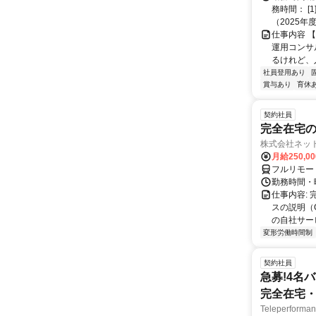
務時間： [
（2025年
仕事内容 
運用コンサ
るけれど、
社員登用あり
賞与あり
育休
契約社員
完全在宅の
株式会社ネッ
月給250,0
フルリモー
勤務時間・
仕事内容:
スの説明（
の自社サー
変形労働時間制
契約社員
急募!4名
完全在宅・
Teleperfor