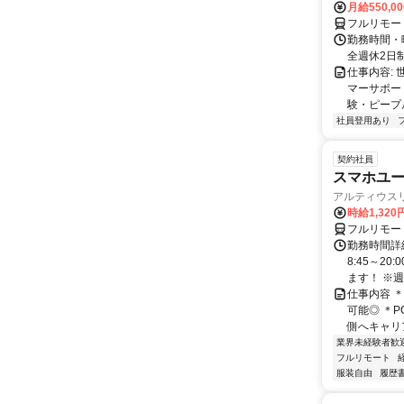
月給550,0
フルリモー
勤務時間・曜
全週休2日
仕事内容: 
マーサポー
験・ピープ
社員登用あり
契約社員
スマホユー
アルティウス
時給1,320
フルリモー
勤務時間詳
8:45～2
ます！ ※週
仕事内容 
可能◎ ＊
側へキャリア
業界未経験者歓
フルリモート
服装自由
履歴