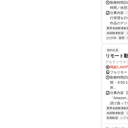
勤務時間詳細
時間／休憩
仕事内容 
行管理を行
作品のデジ
業界未経験者歓
未経験者歓迎
ひげOK
髪型・
契約社員
リモート勤
アルティウス
時給1,400
フルリモー
勤務時間詳細
間 ・6:50
所...
仕事内容 
「Amazo
請け負ってい
業界未経験者歓
未経験者歓迎
長期歓迎
シフ