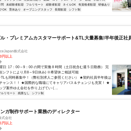
不問
未経験者歓迎
フルリモート
経験者歓迎
ネイルOK
有資格者歓迎
研修あり
クOK
育休あり
オープニングスタッフ
長期歓迎
シフト制
ル・プレミアムカスタマーサポート&TL大量募集!半年後正社
manceJapan株式会社
00円以上
ト
日: 17：00～9：00 の間で実働 8 時間（土日祝含む週 5 日勤務） 完
制(シフトにより月8～9日休み) ※希望休ご相談可能
 ★TLも同時募集中！（弊社別求人ご参照ください） ★契約社員半年後は
チャンス！！ ★国際的な職場にてキャリアパス＆チェンジも充実！ ★
ップ案件ゆえ会社を作り上げていく...
フルリモート
残業なし
シフト制
マンガ制作サポート業務のディレクター
株式会社
81円以上
ト