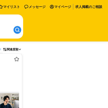
マイリスト
メッセージ
マイページ
求人掲載のご相談
存
関連度順