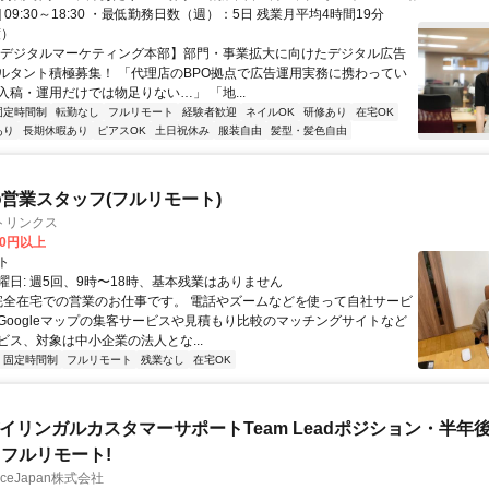
1] 09:30～18:30 ・最低勤務日数（週）：5日 残業月平均4時間19分
度）
【デジタルマーケティング本部】部門・事業拡大に向けたデジタル広告
ルタント積極募集！ 「代理店のBPO拠点で広告運用実務に携わってい
入稿・運用だけでは物足りない…」 「地...
固定時間制
転勤なし
フルリモート
経験者歓迎
ネイルOK
研修あり
在宅OK
あり
長期休暇あり
ピアスOK
土日祝休み
服装自由
髪型・髪色自由
営業スタッフ(フルリモート)
トリンクス
00円以上
ト
曜日: 週5回、9時〜18時、基本残業はありません
 完全在宅での営業のお仕事です。 電話やズームなどを使って自社サービ
Googleマップの集客サービスや見積もり比較のマッチングサイトなど
ビス、対象は中小企業の法人とな...
固定時間制
フルリモート
残業なし
在宅OK
バイリンガルカスタマーサポートTeam Leadポジション・半年
フルリモート!
manceJapan株式会社