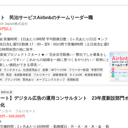
ト 民泊サービスAirbnbのチームリーダー職
ance Japan株式会社
00円以上
ト
細 実働時間：1日あたり8時間 平均勤務日数：1ヶ月あたり21日 ▼シフ
祝日含む週5日勤務 17：00～翌9：00の間で実働8時間（土日祝含む週5
1時間休憩の他に前半...
★新規プロジェクトスタート★ ✅ 完全在宅勤務♪ ✅ 弊社でしか募集をし
ジションです♪ ✅ これからの組織を一緒に形づくるやりがい ✅ 前例にと
しい挑戦ができる環境 ✅...
迎
ランチタイム
社員登用あり
副業・WワークOK
フリーター歓迎
学歴不問
不問
英語
未経験者歓迎
フルリモート
経験者歓迎
ネイルOK
有資格者歓迎
K
ブランクOK
育休あり
オープニングスタッフ
長期歓迎
契約社員
ート】デジタル広告の運用コンサルタント 23年度新設部門
強化
アンカー フルリモート
00円～500,000円
ト
総労働時間：1ヶ月あたり160時間 ・勤務曜日：月・火・水・木・金 ・勤