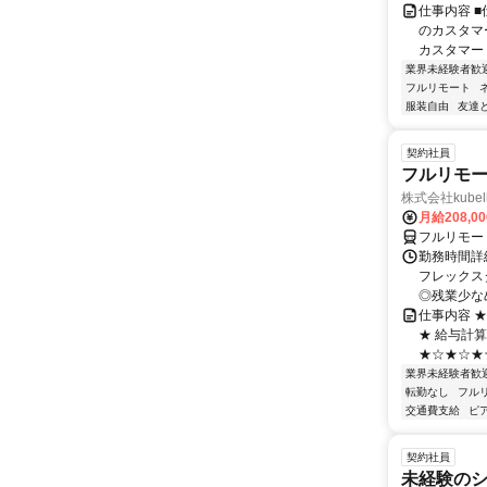
仕事内容 
のカスタマ
カスタマー
業界未経験者歓
フルリモート
服装自由
友達
契約社員
フルリモー
株式会社kube
月給208,0
フルリモー
勤務時間詳細
フレックスタ
◎残業少なめ
仕事内容 
★ 給与計
★☆★☆★☆
業界未経験者歓
転勤なし
フル
交通費支給
ピ
契約社員
未経験の