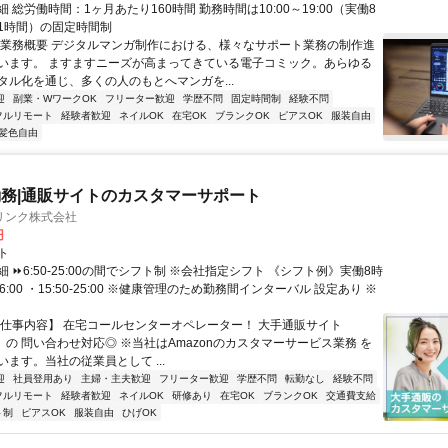
 総労働時間：1ヶ月あたり160時間 勤務時間は10:00～19:00（実働8
1時間）の固定時間制
〇業務概要 デジタルマンガ制作における、様々なサポート業務の制作進
います。 ますますニーズが高まってきている電子コミック。あらゆる
タル化を通じ、多くの人のもとへマンガを...
迎
副業・WワークOK
フリーター歓迎
学歴不問
固定時間制
経験不問
フルリモート
経験者歓迎
ネイルOK
在宅OK
ブランクOK
ピアスOK
服装自由
髪色自由
務|通販サイトのカスタマーサポート
リンク株式会社
円
ト
 ⏩6:50-25:00の間でシフト制 ※会社指定シフト 《シフト例》実働8時
-16:00 ・15:50-25:00 ※健康管理のため勤務間インターバル 設定あり ※
【仕事内容】 在宅コールセンターオペレーター！ 大手通販サイト
n」の 問い合わせ対応◎ ※当社はAmazonのカスタマーサービス業務 を
ます。当社の従業員として ...
迎
社員登用あり
主婦・主夫歓迎
フリーター歓迎
学歴不問
転勤なし
経験不問
フルリモート
経験者歓迎
ネイルOK
研修あり
在宅OK
ブランクOK
交通費支給
ト制
ピアスOK
服装自由
ひげOK