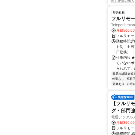
同じ企業の求人
契約社員
フルリモー
Teleperform
月給500,0
フルリモー
勤務時間詳
ト制：土日
日勤務） ・
仕事内容 
ていないポ
らわれず、新
業界未経験者歓
転勤なし
経験
研修あり
在宅O
【フルリモ
グ・部門
電通デジタル
月給250,0
フルリモー
勤務時間 