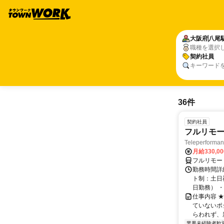
大阪府
八尾
職種を選択
契約社員
キーワード
36件
契約社員
フルリモー
Teleperform
月給330,0
フルリモー
勤務時間詳
ト制：土日
日勤務） ・
仕事内容 
ていないポ
らわれず、新
業界未経験者歓