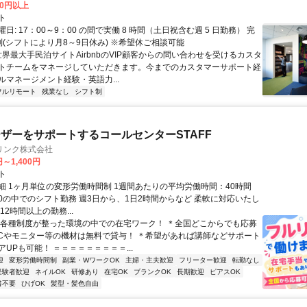
00円以上
ト
日: 17：00～9：00 の間で実働 8 時間（土日祝含む週 5 日勤務） 完
制(シフトにより月8～9日休み) ※希望休ご相談可能
世界最大手民泊サイトAirbnbのVIP顧客からの問い合わせを受けるカスタ
トチームをマネージしていただきます。今までのカスタマーサポート経
ルマネージメント経験・英語力...
フルリモート
残業なし
シフト制
ザーをサポートするコールセンターSTAFF
リンク株式会社
円～1,400円
ト
細 1ヶ月単位の変形労働時間制 1週間あたりの平均労働時間：40時間
0:00の中でのシフト勤務 週3日から、1日2時間からなど 柔軟に対応いたし
12時間以上の勤務...
＊各種制度が整った環境の中での在宅ワーク！ ＊全国どこからでも応募
PCやモニター等の機材は無料で貸与！ ＊希望があれば講師などサポート
UPも可能！ ＝＝＝＝＝＝＝＝＝...
迎
変形労働時間制
副業・WワークOK
主婦・主夫歓迎
フリーター歓迎
転勤なし
経験者歓迎
ネイルOK
研修あり
在宅OK
ブランクOK
長期歓迎
ピアスOK
書不要
ひげOK
髪型・髪色自由