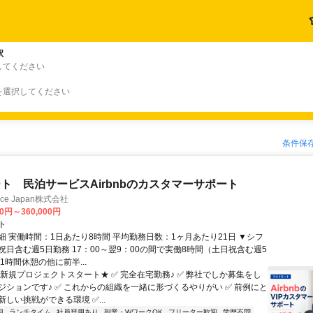
駅
してください
を選択してください
条件保
ト 民泊サービスAirbnbのカスタマーサポート
ance Japan株式会社
00円～360,000円
ト
細 実働時間：1日あたり8時間 平均勤務日数：1ヶ月あたり21日 ▼シフ
祝日含む週5日勤務 17：00～翌9：00の間で実働8時間（土日祝含む週5
1時間休憩の他に前半...
★新規プロジェクトスタート★ ✅ 完全在宅勤務♪ ✅ 弊社でしか募集をし
ジションです♪ ✅ これからの組織を一緒に形づくるやりがい ✅ 前例にと
しい挑戦ができる環境 ✅...
迎
ランチタイム
社員登用あり
副業・WワークOK
フリーター歓迎
学歴不問