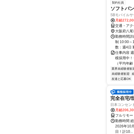
契約社員
ソフトバ
SBモバイル
月給272,0
交通・アク
大阪府八尾
勤務時間詳
制 10:0
数：週4日 
仕事内容 
模採用中！
（平均年齢 
業界未経験者歓
未経験者歓迎
友達と応募OK
完全在宅/
日本コンセン
月給206,3
フルリモー
勤務時間 総
2026年10
日！計10...