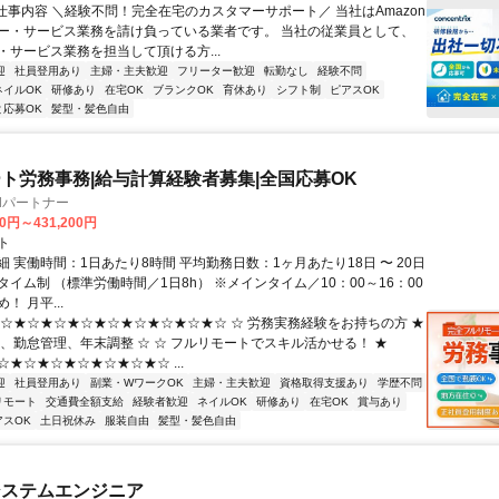
■仕事内容 ＼経験不問！完全在宅のカスタマーサポート／ 当社はAmazon
ー・サービス業務を請け負っている業者です。 当社の従業員として、
・サービス業務を担当して頂ける方...
迎
社員登用あり
主婦・主夫歓迎
フリーター歓迎
転勤なし
経験不問
ネイルOK
研修あり
在宅OK
ブランクOK
育休あり
シフト制
ピアスOK
と応募OK
髪型・髪色自由
ト労務事務|給与計算経験者募集|全国応募OK
llパートナー
00円～431,200円
ト
 実働時間：1日あたり8時間 平均勤務日数：1ヶ月あたり18日 〜 20日
イム制 （標準労働時間／1日8h） ※メインタイム／10：00～16：00
！ 月平...
★☆★☆★☆★☆★☆★☆★☆★☆★☆ ☆ 労務実務経験をお持ちの方 ★
算、勤怠管理、年末調整 ☆ ☆ フルリモートでスキル活かせる！ ★
★☆★☆★☆★☆★☆★☆ ...
迎
社員登用あり
副業・WワークOK
主婦・主夫歓迎
資格取得支援あり
学歴不問
リモート
交通費全額支給
経験者歓迎
ネイルOK
研修あり
在宅OK
賞与あり
アスOK
土日祝休み
服装自由
髪型・髪色自由
システムエンジニア