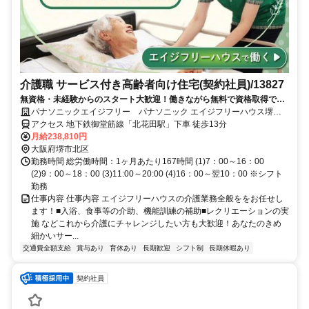
介護職 サービス付き高齢者向け住宅(契約社員)/13827
無資格・未経験からのスタート大歓迎！働きながら無料で資格取得でき
ます！正社員への登用制度もあります。充実した研修制度であなたのキ
パナソニックエイジフリー パナソニック エイジフリーハウス堺北
ャリアアップを応援します！
花田
アクセス 地下鉄御堂筋線「北花田駅」下車 徒歩13分
月給238,810円
大阪府堺市北区
勤務時間 総労働時間：1ヶ月あたり167時間 (1)7：00～16：00
(2)9：00～18：00 (3)11:00～20:00 (4)16：00～翌10：00 ※シフト
勤務
仕事内容 仕事内容 エイジフリーハウスの介護業務全般ををお任せし
ます！■入浴、食事等の介助、機能訓練の補助■レクリエーションの実
施 などこれから介護にチャレンジしたい方も大歓迎！あなたのきめ
細かいサー...
交通費全額支給
賞与あり
育休あり
長期歓迎
シフト制
長期休暇あり
契約社員