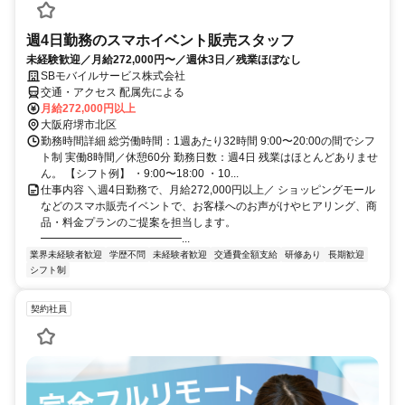
週4日勤務のスマホイベント販売スタッフ
未経験歓迎／月給272,000円〜／週休3日／残業ほぼなし
SBモバイルサービス株式会社
交通・アクセス 配属先による
月給272,000円以上
大阪府堺市北区
勤務時間詳細 総労働時間：1週あたり32時間 9:00〜20:00の間でシフ
ト制 実働8時間／休憩60分 勤務日数：週4日 残業はほとんどありませ
ん。 【シフト例】 ・9:00〜18:00 ・10...
仕事内容 ＼週4日勤務で、月給272,000円以上／ ショッピングモール
などのスマホ販売イベントで、お客様へのお声がけやヒアリング、商
品・料金プランのご提案を担当します。
━━━━━━━━━━━━━...
業界未経験者歓迎
学歴不問
未経験者歓迎
交通費全額支給
研修あり
長期歓迎
シフト制
契約社員