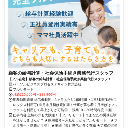
顧客の給与計算・社会保険手続き業務代行スタッフ
【フル在宅】顧客の給与計算・社会保険手続き業務代行スタッフ！
パーソルビジネスプロセスデザイン株式会社
フルリモート
月給210,000円～289,900円
勤務時間詳細 総労働時間：1ヶ月あたり160時間 ・1日8時間勤務(フ
レックス利用可) ※月末月初は繁忙期！仕事が落ち着く月半ばはフレ
ックスを利用して早上がりが可能◎ ・残業10～20時間程度 ※顧...
仕事内容 主婦の方も大歓迎！【フルリモート】であなたの労務経験
を活かしませんか？ ★採用選考～入社初日からフルリモート！ ★フ
ルリモート勤務が可能！ ★主婦（夫）世代が多く在籍 ★労務の実務