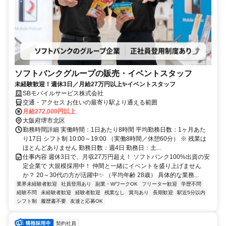
ソフトバンクグループの販売・イベントスタッフ
未経験歓迎！週休3日／月給27万円以上✨イベントスタッフ
SBモバイルサービス株式会社
交通・アクセス お住いの最寄り駅より通える範囲
月給272,000円以上
大阪府堺市北区
勤務時間詳細 実働時間：1日あたり8時間 平均勤務日数：1ヶ月あた
り17日 シフト制 10:00～19:00 （実働8時間／休憩60分） ※ 残業は
ほとんどありません 勤務日数：週4日 勤務日：土...
仕事内容 週休3日で、月収27万円超え！ ソフトバンク100%出資の安
定企業で 大規模採用中！ 仲間と一緒にイベントを盛り上げません
か？ 20～30代の方が活躍中✨ （平均年齢 28歳） 具体的な業務...
業界未経験者歓迎
社員登用あり
副業・WワークOK
フリーター歓迎
学歴不問
経験不問
未経験者歓迎
経験者歓迎
残業なし
賞与あり
長期歓迎
駅近5分以内
シフト制
履歴書不要
友達と応募OK
契約社員