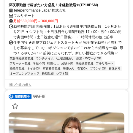
深夜帯勤務で稼ぎたい方必見！未経験歓迎✨(TP18PSM)
Teleperformance Japan株式会社
フルリモート
月給330,000円～360,000円
勤務時間詳細 実働時間：1日あたり8時間 平均勤務日数：1ヶ月あた
り21日 ▼シフト制：土日祝日含む週5日勤務 17：00～翌9：00の間
で実働8時間（土日祝含む週5日勤務） ・1時間休憩の他に前半...
仕事内容 ★新規プロジェクトスタート★ ✅ 完全在宅勤務♪ ✅ 弊社で
しか募集をしていないポジションです♪ ✅ これからの組織を一緒に形
づくるやりがい ✅ 前例にとらわれず、新しい挑戦ができる環境 ✅...
業界未経験者歓迎
ランチタイム
社員登用あり
副業・WワークOK
フリーター歓迎
学歴不問
転勤なし
経験不問
未経験者歓迎
フルリモート
経験者歓迎
ネイルOK
有資格者歓迎
研修あり
在宅OK
ブランクOK
育休あり
オープニングスタッフ
長期歓迎
シフト制
同じ企業の求人
契約社員