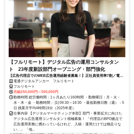
【フルリモート】デジタル広告の運用コンサルタン
ト 23年度新設部門オープニング・部門強化
【広告代理店でのWEB広告運用経験者募集！】正社員登用率7割／電通
G／全国×完全在宅／年休126日・土日祝休み／残業月平均4時間19分
電通デジタルアンカー フルリモート
フルリモート
月給250,000円～500,000円
勤務時間 総労働時間：1ヶ月あたり160時間 ・勤務曜日：月・火・
水・木・金 ・勤務時間： [1] 09:30～18:30 ・最低勤務日数（週）：5
日 残業月平均4時間19分（2025年度）
仕事内容 【デジタルマーケティング本部】部門・事業拡大に向けた
デジタル広告運用コンサルタント積極募集！ 「代理店のBPO拠点で
広告運用実務に携わっているけれど、入稿・運用だけでは物足りな
い…」 「地...