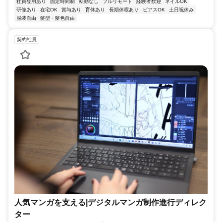
社員登用あり
固定時間制
転勤なし
フルリモート
経験者歓迎
ネイルOK
研修あり
在宅OK
賞与あり
育休あり
長期休暇あり
ピアスOK
土日祝休み
服装自由
髪型・髪色自由
契約社員
人気マンガを支える|デジタルマンガ制作進行ディレク
ター