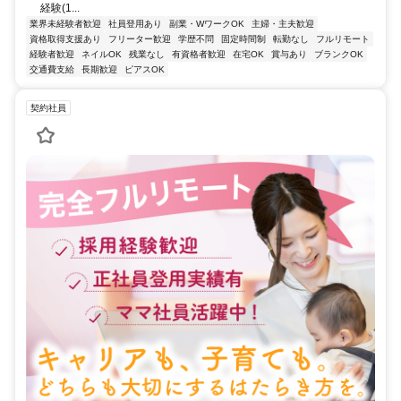
経験(1...
業界未経験者歓迎
社員登用あり
副業・WワークOK
主婦・主夫歓迎
資格取得支援あり
フリーター歓迎
学歴不問
固定時間制
転勤なし
フルリモート
経験者歓迎
ネイルOK
残業なし
有資格者歓迎
在宅OK
賞与あり
ブランクOK
交通費支給
長期歓迎
ピアスOK
契約社員