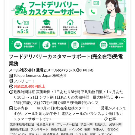
フードデリバリーカスタマーサポート(完全在宅)受電
業務
メール対応5割！受電とメールのバランス◎(TP03R)
Teleperformance Japan株式会社
フルリモート
月給218,400円以上
勤務時間詳細 実働時間：1日あたり8時間 平均勤務日数：1ヶ月あた
り20日 〜 21日 シフト制 1日あたりの実働時間：最大8時間/日 ◆7～
25時(可能な方は27時)の間で週5日/実働8時間のシフ...
仕事内容 ━━ 📅8月26日(水)在宅勤務スタート！━━ 受電がメインで
すが、メール対応も約半分！ 電話とメールのバランスよく働けるカ
スタマーサポートです♪ ━━━━━━━━━━━━━━ 📋 仕事...
業界未経験者歓迎
社員登用あり
フリーター歓迎
学歴不問
転勤なし
経験不問
未経験者歓迎
フルリモート
経験者歓迎
ネイルOK
夜間
研修あり
在宅OK
ブランクOK
育休あり
交通費支給
長期歓迎
シフト制
深夜
ピアスOK