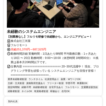
未経験のシステムエンジニア
【別業務なし】フルリモ研修で未経験から、エンジニアデビュー！
株式会社三河屋
フルリモート
月給251,370円～687,525円
勤務時間詳細 実働時間：1日あたり8時間 平均勤務日数：1ヶ月あた
り18日 〜 20日 勤務時間：9:00〜18:00（休憩時間 1時間00分） ※残
業は基本月20時間以下です。
仕事内容 ======================= 20−30代活躍中！ 現在、プロ
グラミング学習を頑張っている システムエンジニアを目指す皆様！
=======================...
業界未経験者歓迎
ランチタイム
社員登用あり
副業・WワークOK
主婦・主夫歓迎
資格取得支援あり
フリーター歓迎
学歴不問
車通勤OK
固定時間制
経験不問
未経験者歓迎
住宅手当あり
フルリモート
交通費全額支給
経験者歓迎
ネイルOK
有資格者歓迎
研修あり
在宅OK
契約社員