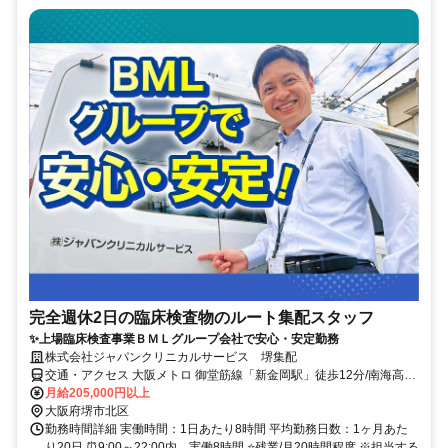
完全週休2日の臨床検査物のルート集配スタッフ
✨上場臨床検査事業ＢＭＬグループ会社で安心・安定勤務
株式会社ジャパンクリニカルサービス 堺集配
交通・アクセス 大阪メトロ 御堂筋線「新金岡駅」徒歩12分/南海高野
線・泉北（せんぼく）高速鉄道「中百舌鳥駅」徒歩15分/南海高野線
月給205,000円以上
「百舌鳥八幡駅」徒歩13分
大阪府堺市北区
勤務時間詳細 実働時間：1日あたり8時間 平均勤務日数：1ヶ月あた
り20日 ⏰9:00～22:00内、実働8時間 ⭐残業/月20時間程度 ※担当する