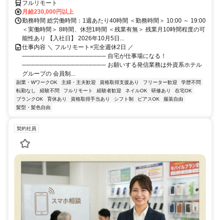
フルリモート
月給230,000円以上
勤務時間 総労働時間：1週あたり40時間 ＜勤務時間＞ 10:00 ～ 19:00
＜実働時間＞ 8時間、休憩1時間 ＜残業有無＞ 残業月10時間程度の可
能性あり 【入社日】 2026年10月5日...
仕事内容 ＼ フルリモート×完全週休2日 ／
─────────────────── 自宅が仕事場になる！
─────────────────── お願いする発信業務は外資系ホテル
グループの 会員制...
副業・WワークOK
主婦・主夫歓迎
資格取得支援あり
フリーター歓迎
学歴不問
転勤なし
経験不問
フルリモート
経験者歓迎
ネイルOK
研修あり
在宅OK
ブランクOK
育休あり
資格取得手当あり
シフト制
ピアスOK
服装自由
髪型・髪色自由
契約社員