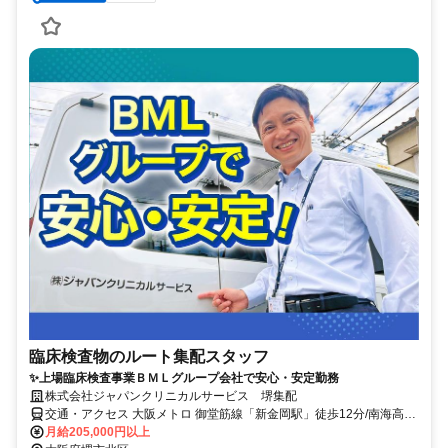
臨床検査物のルート集配スタッフ
✨上場臨床検査事業ＢＭＬグループ会社で安心・安定勤務
株式会社ジャパンクリニカルサービス 堺集配
交通・アクセス 大阪メトロ 御堂筋線「新金岡駅」徒歩12分/南海高野
線・泉北（せんぼく）高速鉄道「中百舌鳥駅」徒歩15分/南海高野線
月給205,000円以上