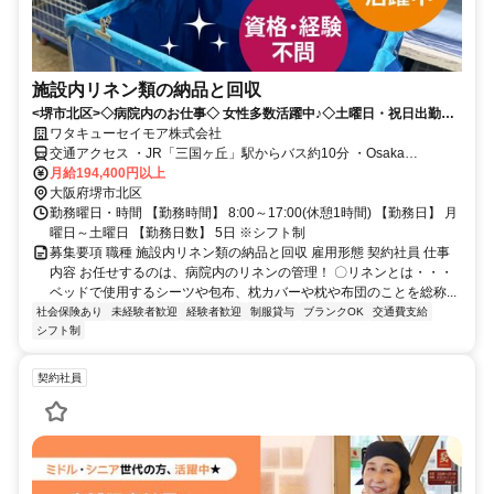
施設内リネン類の納品と回収
<堺市北区>◇病院内のお仕事◇ 女性多数活躍中♪◇土曜日・祝日出勤で
きる方大歓迎♪
ワタキューセイモア株式会社
交通アクセス ・JR「三国ヶ丘」駅からバス約10分 ・Osaka
Metro「新金岡」駅から徒歩約10分（バスあり） ・南海「堺東」から
月給194,400円以上
大阪府堺市北区
バス約16分 バス「労災病院前」で下車
勤務曜日・時間 【勤務時間】 8:00～17:00(休憩1時間) 【勤務日】 月
曜日～土曜日 【勤務日数】 5日 ※シフト制
募集要項 職種 施設内リネン類の納品と回収 雇用形態 契約社員 仕事
内容 お任せするのは、病院内のリネンの管理！ 〇リネンとは・・・
ベッドで使用するシーツや包布、枕カバーや枕や布団のことを総称...
社会保険あり
未経験者歓迎
経験者歓迎
制服貸与
ブランクOK
交通費支給
シフト制
契約社員