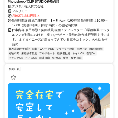
Photoshop／CLIP STUDIO経験必須
デジタル職人株式会社
フルリモート
月給271,881円以上
勤務時間詳細 総労働時間：1ヶ月あたり160時間 勤務時間は10:00～
19:00（実働8時間／休憩1時間）の固定時間制
仕事内容 雇用形態：契約社員 職種：ディレクター 〇業務概要 デジタ
ルマンガ制作における、様々なサポート業務の制作進行管理を行いま
す。 ますますニーズが高まってきている電子コミック。あらゆる作
品の...
業界未経験者歓迎
副業・WワークOK
フリーター歓迎
学歴不問
固定時間制
経験不問
未経験者歓迎
フルリモート
経験者歓迎
ネイルOK
在宅OK
ブランクOK
ピアスOK
服装自由
ひげOK
髪型・髪色自由
契約社員