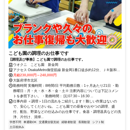
こども園の調理のお仕事です
【調理及び事務】こども園で調理のお仕事です。
ウオクニ こども園 新金岡
アクセス OsakaMetro御堂筋線 新金岡1番口徒歩約12分、ＪＲ阪和線
堺市（ＪＲ）徒歩約16分、OsakaMetro御堂筋線 北花田4番口徒歩約
月給230,000円～240,000円
18分
大阪府堺市北区
勤務時間 実働時間：8時間/日 平均勤務日数：1ヶ月あたり21日 ・勤
務曜日：月・火・水・木・金・土※ 注釈内容については下記コメン
トを参照下さい。 ・勤務時間： [1] 07:30～16:30 ...
仕事内容 ＜調理＞1日の流れをご紹介します！難しい作業はないの
で、安心してくださいね。 こども園での昼食やおやつの調理、盛
付、配缶、野菜などの仕込みのお仕事です。食器・調理器具などの洗
浄、片付け、清掃...
学歴不問
車通勤OK
交通費全額支給
経験者歓迎
長期歓迎
シフト制
土日祝休み