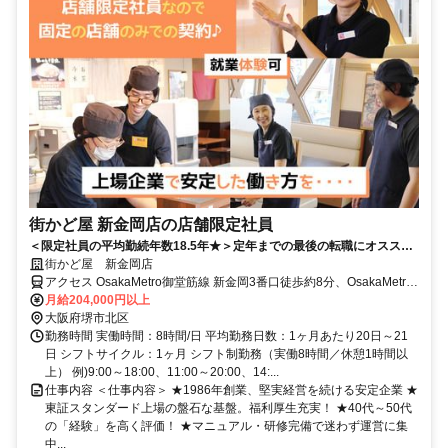
街かど屋 新金岡店の店舗限定社員
＜限定社員の平均勤続年数18.5年★＞定年までの最後の転職にオススメ
★年齢不問！40代～60代、大歓迎！人柄採用◎
街かど屋 新金岡店
アクセス OsakaMetro御堂筋線 新金岡3番口徒歩約8分、OsakaMetro
御堂筋線 なかもず2番口徒歩約14分、南海高野線 中百舌鳥北出口徒
月給204,000円以上
歩約16分 ロイヤルホスト堺長曽根店 徒歩1分／餃子の王将 中環金岡
大阪府堺市北区
店 徒歩2分
勤務時間 実働時間：8時間/日 平均勤務日数：1ヶ月あたり20日～21
日 シフトサイクル：1ヶ月 シフト制勤務（実働8時間／休憩1時間以
上） 例)9:00～18:00、11:00～20:00、14:...
仕事内容 ＜仕事内容＞ ★1986年創業、堅実経営を続ける安定企業 ★
東証スタンダード上場の盤石な基盤。福利厚生充実！ ★40代～50代
の「経験」を高く評価！ ★マニュアル・研修完備で迷わず運営に集
中...