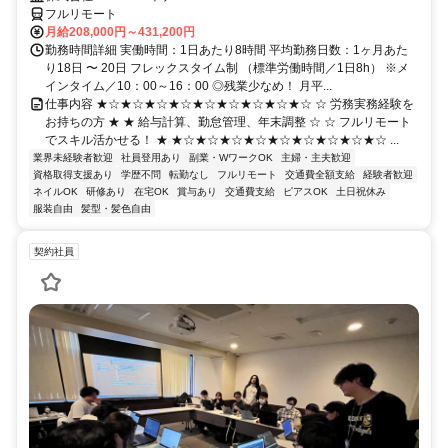
フルリモート
月給208,000円～431,200円
勤務時間詳細 実働時間：1日あたり8時間 平均勤務日数：1ヶ月あた
り18日 〜 20日 フレックスタイム制 （標準労働時間／1日8h） ※メ
インタイム／10：00～16：00 ◎残業少なめ！ 月平...
仕事内容 ★☆★☆★☆★☆★☆★☆★☆★☆★☆ ☆ 労務実務経験を
お持ちの方 ★ ★ 給与計算、勤怠管理、年末調整 ☆ ☆ フルリモート
でスキル活かせる！ ★ ★☆★☆★☆★☆★☆★☆★☆★☆★☆ ...
業界未経験者歓迎
社員登用あり
副業・WワークOK
主婦・主夫歓迎
資格取得支援あり
学歴不問
転勤なし
フルリモート
交通費全額支給
経験者歓迎
ネイルOK
研修あり
在宅OK
賞与あり
交通費支給
ピアスOK
土日祝休み
服装自由
髪型・髪色自由
契約社員