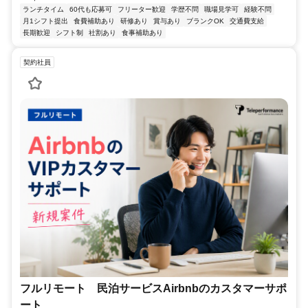
ランチタイム
60代も応募可
フリーター歓迎
学歴不問
職場見学可
経験不問
月1シフト提出
食費補助あり
研修あり
賞与あり
ブランクOK
交通費支給
長期歓迎
シフト制
社割あり
食事補助あり
契約社員
フルリモート 民泊サービスAirbnbのカスタマーサポ
ート