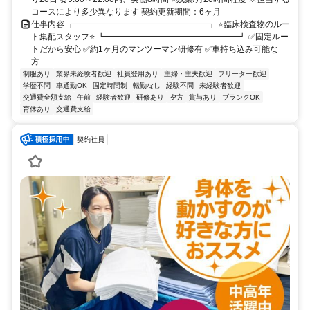
コースにより多少異なります 契約更新期間：6ヶ月
仕事内容 ┏━━━━━━━━━━━━━━━━┓ ⭐臨床検査物のルー
ト集配スタッフ⭐ ┗━━━━━━━━━━━━━━━━┛ ✅固定ルー
トだから安心 ✅約1ヶ月のマンツーマン研修有 ✅車持ち込み可能な
方...
制服あり
業界未経験者歓迎
社員登用あり
主婦・主夫歓迎
フリーター歓迎
学歴不問
車通勤OK
固定時間制
転勤なし
経験不問
未経験者歓迎
交通費全額支給
午前
経験者歓迎
研修あり
夕方
賞与あり
ブランクOK
育休あり
交通費支給
契約社員