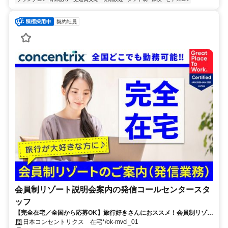
契約社員
会員制リゾート説明会案内の発信コールセンタースタ
ッフ
【完全在宅／全国から応募OK】旅行好きさんにおススメ！会員制リゾー
トのご案内×テレワーク・リモートワーク◎月収34万円以上も可能！
日本コンセントリクス 在宅*/ok-mvci_01