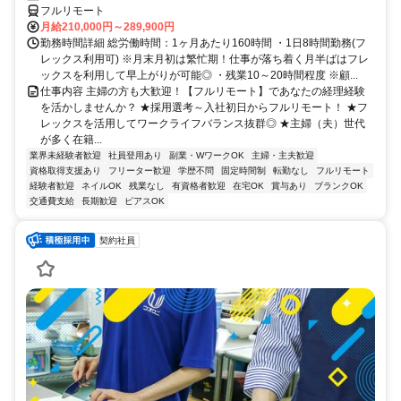
フルリモート
月給210,000円～289,900円
勤務時間詳細 総労働時間：1ヶ月あたり160時間 ・1日8時間勤務(フ
レックス利用可) ※月末月初は繁忙期！仕事が落ち着く月半ばはフレ
ックスを利用して早上がりが可能◎ ・残業10～20時間程度 ※顧...
仕事内容 主婦の方も大歓迎！【フルリモート】であなたの経理経験
を活かしませんか？ ★採用選考～入社初日からフルリモート！ ★フ
レックスを活用してワークライフバランス抜群◎ ★主婦（夫）世代
が多く在籍...
業界未経験者歓迎
社員登用あり
副業・WワークOK
主婦・主夫歓迎
資格取得支援あり
フリーター歓迎
学歴不問
固定時間制
転勤なし
フルリモート
経験者歓迎
ネイルOK
残業なし
有資格者歓迎
在宅OK
賞与あり
ブランクOK
交通費支給
長期歓迎
ピアスOK
契約社員