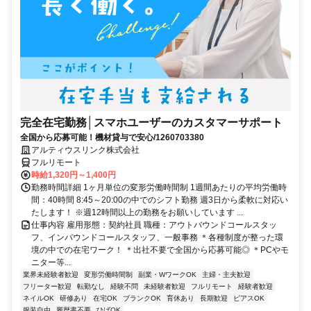
完全在宅勤務│スマホユーザーのカスタマーサポート
全国から応募可能！機材貸与で安心/1260703380
アルティウスリンク株式会社
フルリモート
時給1,320円～1,400円
勤務時間詳細 1ヶ月単位の変形労働時間制 1週間あたりの平均労働時
間：40時間 8:45～20:00の中でのシフト勤務 週3日から柔軟に対応い
たします！ ※週12時間以上の勤務をお願いしています ...
仕事内容 雇用形態：契約社員 職種：アウトバウンドコールスタッ
フ、インバウンドコールスタッフ、一般事務 ＊各種制度が整った環
境の中での在宅ワーク！ ＊出社不要で全国から応募可能◎ ＊PCやモ
ニター等...
業界未経験者歓迎
変形労働時間制
副業・WワークOK
主婦・主夫歓迎
フリーター歓迎
転勤なし
経験不問
未経験者歓迎
フルリモート
経験者歓迎
ネイルOK
研修あり
在宅OK
ブランクOK
育休あり
長期歓迎
ピアスOK
服装自由
履歴書不要
ひげOK