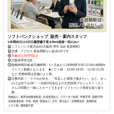
ソフトバンクショップ_販売・案内スタッフ
✨️年間休日124日◎履歴書不要＆Web面接一回のみ✅
ソフトバンク株式会社(大阪府 堺市 北区 長曽根町)
交通・アクセス 新金岡駅から徒歩3分です
月給251,500円以上
大阪府堺市北区
勤務時間詳細 総労働時間：1ヶ月あたり160時間 9:00-22:00の時間内
でシフト勤務となります。 ■シフト例 ・10:00-19:00 ・12:00-21:00
など 営業時間は店舗により異...
仕事内容 ✨️「スマホが好き」「安定した環境で働きたい」など、きっ
かけは何でもOK！ ✨️全国200名以上の大型採用プロジェクト！たく
さんの同期と一緒にスタートできます ソフトバンク商材を取り扱う
携...
制服あり
業界未経験者歓迎
社員登用あり
フリーター歓迎
学歴不問
経験不問
未経験者歓迎
午前
夜間
研修あり
夕方
賞与あり
交通費支給
長期歓迎
シフト制
履歴書不要