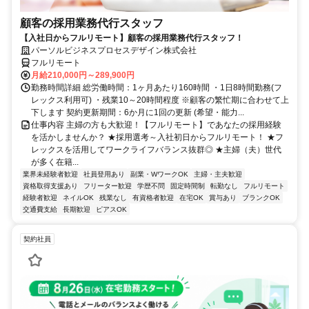
顧客の採用業務代行スタッフ
【入社日からフルリモート】顧客の採用業務代行スタッフ！
パーソルビジネスプロセスデザイン株式会社
フルリモート
月給210,000円～289,900円
勤務時間詳細 総労働時間：1ヶ月あたり160時間 ・1日8時間勤務(フ
レックス利用可) ・残業10～20時間程度 ※顧客の繁忙期に合わせて上
下します 契約更新期間：6か月に1回の更新 (希望・能力...
仕事内容 主婦の方も大歓迎！【フルリモート】であなたの採用経験
を活かしませんか？ ★採用選考～入社初日からフルリモート！ ★フ
レックスを活用してワークライフバランス抜群◎ ★主婦（夫）世代
が多く在籍...
業界未経験者歓迎
社員登用あり
副業・WワークOK
主婦・主夫歓迎
資格取得支援あり
フリーター歓迎
学歴不問
固定時間制
転勤なし
フルリモート
経験者歓迎
ネイルOK
残業なし
有資格者歓迎
在宅OK
賞与あり
ブランクOK
交通費支給
長期歓迎
ピアスOK
契約社員