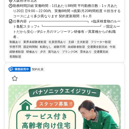
「百舌鳥八幡駅」徒歩13分
大阪府堺市北区
勤務時間詳細 実働時間：1日あたり8時間 平均勤務日数：1ヶ月あた
り20日 ⏰9:00～22:00内、実働8時間 ⭐残業/月20時間程度 ※担当する
コースにより多少異なります 契約更新期間：6ヶ月
仕事内容 ┏━━━━━━━━━━━━━━━━┓ ⭐臨床検査物のルー
ト集配スタッフ⭐ ┗━━━━━━━━━━━━━━━━┛ ✅固定ルー
トだから安心 ✅約1ヶ月のマンツーマン研修有 ✅異業種からの転職
者...
制服あり
業界未経験者歓迎
社員登用あり
主婦・主夫歓迎
フリーター歓迎
学歴不問
固定時間制
転勤なし
経験不問
未経験者歓迎
交通費全額支給
午前
経験者歓迎
研修あり
夕方
賞与あり
ブランクOK
育休あり
交通費支給
長期歓迎
契約社員