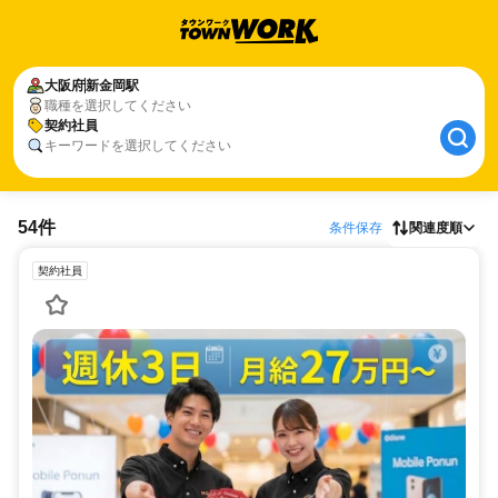
大阪府
新金岡駅
職種を選択してください
契約社員
キーワードを選択してください
54件
条件保存
関連度順
契約社員