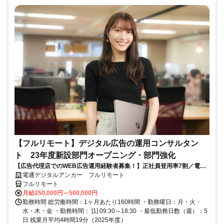
【フルリモート】デジタル広告の運用コンサルタン
ト 23年度新設部門オープニング・部門強化
【広告代理店でのWEB広告運用経験者募集！】正社員登用率7割／電通
G／全国×完全在宅／年休126日・土日祝休み／残業月平均4時間19分
電通デジタルアンカー フルリモート
フルリモート
月給250,000円～500,000円
勤務時間 総労働時間：1ヶ月あたり160時間 ・勤務曜日：月・火・
水・木・金 ・勤務時間： [1] 09:30～18:30 ・最低勤務日数（週）：5
日 残業月平均4時間19分（2025年度）