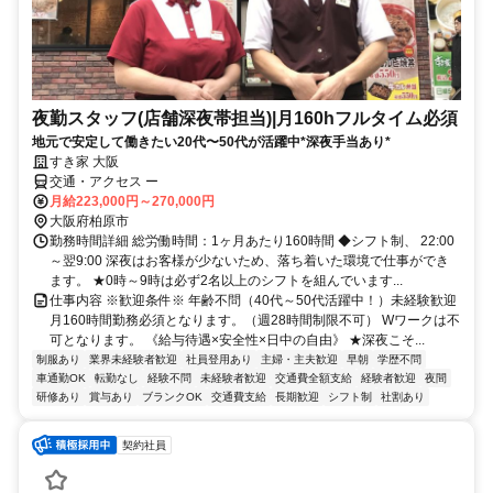
夜勤スタッフ(店舗深夜帯担当)|月160hフルタイム必須
地元で安定して働きたい20代〜50代が活躍中*深夜手当あり*
すき家 大阪
交通・アクセス ー
月給223,000円～270,000円
大阪府柏原市
勤務時間詳細 総労働時間：1ヶ月あたり160時間 ◆シフト制、 22:00
～翌9:00 深夜はお客様が少ないため、落ち着いた環境で仕事ができ
ます。 ★0時～9時は必ず2名以上のシフトを組んでいます...
仕事内容 ※歓迎条件※ 年齢不問（40代～50代活躍中！）未経験歓迎
月160時間勤務必須となります。（週28時間制限不可） Wワークは不
可となります。 《給与待遇×安全性×日中の自由》 ★深夜こそ...
制服あり
業界未経験者歓迎
社員登用あり
主婦・主夫歓迎
早朝
学歴不問
車通勤OK
転勤なし
経験不問
未経験者歓迎
交通費全額支給
経験者歓迎
夜間
研修あり
賞与あり
ブランクOK
交通費支給
長期歓迎
シフト制
社割あり
契約社員