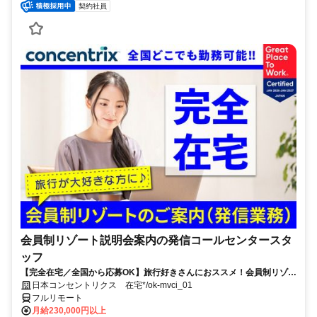
契約社員
会員制リゾート説明会案内の発信コールセンタースタ
ッフ
【完全在宅／全国から応募OK】旅行好きさんにおススメ！会員制リゾー
トのご案内×テレワーク・リモートワーク◎月収34万円以上も可能！
日本コンセントリクス 在宅*/ok-mvci_01
フルリモート
月給230,000円以上