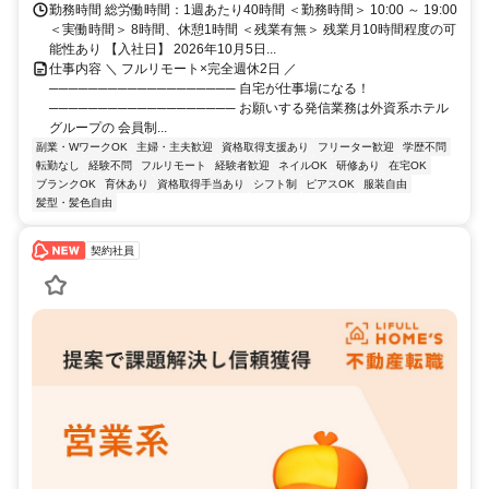
勤務時間 総労働時間：1週あたり40時間 ＜勤務時間＞ 10:00 ～ 19:00
＜実働時間＞ 8時間、休憩1時間 ＜残業有無＞ 残業月10時間程度の可
能性あり 【入社日】 2026年10月5日...
仕事内容 ＼ フルリモート×完全週休2日 ／
─────────────────── 自宅が仕事場になる！
─────────────────── お願いする発信業務は外資系ホテル
グループの 会員制...
副業・WワークOK
主婦・主夫歓迎
資格取得支援あり
フリーター歓迎
学歴不問
転勤なし
経験不問
フルリモート
経験者歓迎
ネイルOK
研修あり
在宅OK
ブランクOK
育休あり
資格取得手当あり
シフト制
ピアスOK
服装自由
髪型・髪色自由
契約社員