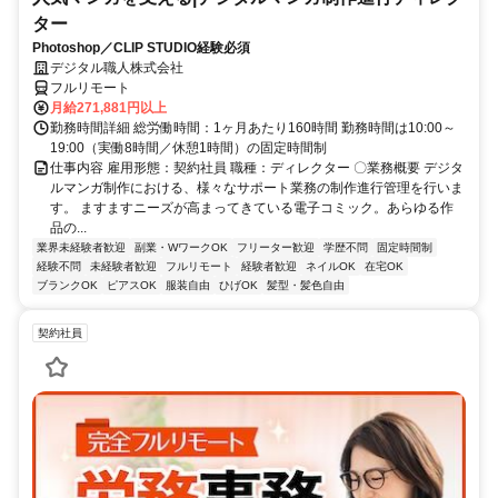
ター
Photoshop／CLIP STUDIO経験必須
デジタル職人株式会社
フルリモート
月給271,881円以上
勤務時間詳細 総労働時間：1ヶ月あたり160時間 勤務時間は10:00～
19:00（実働8時間／休憩1時間）の固定時間制
仕事内容 雇用形態：契約社員 職種：ディレクター 〇業務概要 デジタ
ルマンガ制作における、様々なサポート業務の制作進行管理を行いま
す。 ますますニーズが高まってきている電子コミック。あらゆる作
品の...
業界未経験者歓迎
副業・WワークOK
フリーター歓迎
学歴不問
固定時間制
経験不問
未経験者歓迎
フルリモート
経験者歓迎
ネイルOK
在宅OK
ブランクOK
ピアスOK
服装自由
ひげOK
髪型・髪色自由
契約社員