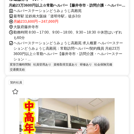
月給23万3600円以上☆常勤ヘルパー【藤井寺市・訪問介護・ヘルパース
テーション・介護職・契約職員】
ヘルパーステーションどうみょうじ高殿苑
最寄駅 近鉄南大阪線「道明寺駅」徒歩3分
月給233,600円～247,000円
大阪府藤井寺市
勤務時間 8:00～17:00、9:00～18:00、9:30～18:30 ※休憩はいずれ
も60分
ヘルパーステーションどうみょうじ高殿苑 求人概要 ヘルパーステー
ションどうみょうじ高殿苑：常勤訪問ヘルパー/契約職員 月給23万
3600円以上☆常勤ヘルパー【藤井寺市・訪問介護・ヘルパーステー
ション・...
変形労働時間制
社員登用あり
資格取得支援あり
研修あり
社会保険完備
交通費支給
契約社員