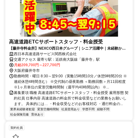
高速道路ETCサポートスタッフ・料金授受
【藤井寺料金所】NEXCO西日本グループ｜シニア活躍中｜未経験から
正社員登用もあり
西日本高速道路サービス関西株式会社
交通アクセス 最寄り駅：近鉄南大阪線「藤井寺」駅
月給209,700円～227,700円
大阪府藤井寺市
勤務時間・曜日 8:30～翌9:00（実働15時間10分／休憩9時間20分 ※
連続休憩4時間含む） ※交代制の昼夜勤務 ＜勤務回数＞月11回程度
※1ヶ月単位の変形労働時間制（週平均40時間以内） ※...
募集要項 職種 高速道路ETCサポートスタッフ・料金授受 雇用形態 契
約社員 仕事内容 高速道路の料金所で料金収受などの業務をお願いし
ます。 具体的には… ・料金収受などのお客様対応 ・通行料金の...
業界未経験者歓迎
変形労働時間制
社員登用あり
学歴不問
経験不問
社会保険完備
育休あり
契約社員