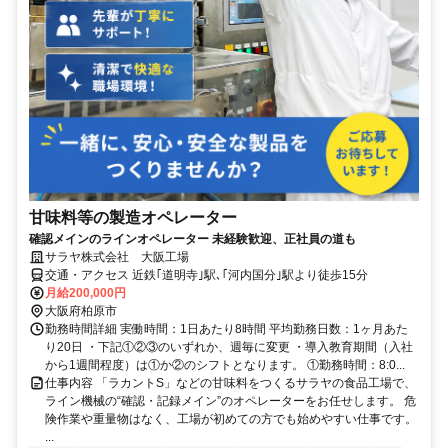
甘味料等の製造オペレーター
確認メインのラインオペレーター 未経験歓迎、正社員の道も
サラヤ株式会社 大阪工場
交通・アクセス 近鉄｢道明寺｣駅､｢河内国分｣駅より徒歩15分
月給200,000円
大阪府柏原市
勤務時間詳細 実働時間：1日あたり8時間 平均勤務日数：1ヶ月あた
り20日 ・下記①②③のいずれか、週毎に変更 ・導入教育期間（入社
から1週間程度）は①か②のシフトとなります。 ①勤務時間：8:0...
仕事内容 「ラカントS」などの甘味料をつくるサラヤの食品工場で、
ライン機械の“確認・記録メイン”のオペレーターをお任せします。 危
険作業や重量物はなく、工場が初めての方でも始めやすい仕事です。
...