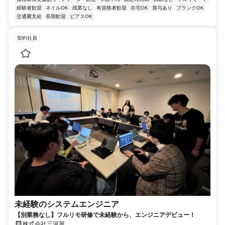
経験者歓迎
ネイルOK
残業なし
有資格者歓迎
在宅OK
賞与あり
ブランクOK
交通費支給
長期歓迎
ピアスOK
契約社員
未経験のシステムエンジニア
【別業務なし】フルリモ研修で未経験から、エンジニアデビュー！
株式会社三河屋