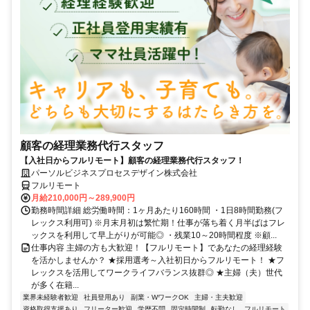
顧客の経理業務代行スタッフ
【入社日からフルリモート】顧客の経理業務代行スタッフ！
パーソルビジネスプロセスデザイン株式会社
フルリモート
月給210,000円～289,900円
勤務時間詳細 総労働時間：1ヶ月あたり160時間 ・1日8時間勤務(フ
レックス利用可) ※月末月初は繁忙期！仕事が落ち着く月半ばはフレ
ックスを利用して早上がりが可能◎ ・残業10～20時間程度 ※顧...
仕事内容 主婦の方も大歓迎！【フルリモート】であなたの経理経験
を活かしませんか？ ★採用選考～入社初日からフルリモート！ ★フ
レックスを活用してワークライフバランス抜群◎ ★主婦（夫）世代
が多く在籍...
業界未経験者歓迎
社員登用あり
副業・WワークOK
主婦・主夫歓迎
資格取得支援あり
フリーター歓迎
学歴不問
固定時間制
転勤なし
フルリモート