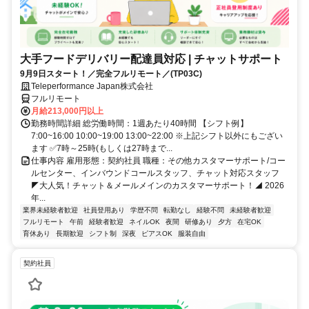
大手フードデリバリー配達員対応 | チャットサポート
9月9日スタート！／完全フルリモート／(TP03C)
Teleperformance Japan株式会社
フルリモート
月給213,000円以上
勤務時間詳細 総労働時間：1週あたり40時間 【シフト例】
7:00~16:00 10:00~19:00 13:00~22:00 ※上記シフト以外にもござい
ます ✅7時～25時(もしくは27時まで...
仕事内容 雇用形態：契約社員 職種：その他カスタマーサポート/コー
ルセンター、インバウンドコールスタッフ、チャット対応スタッフ
◤大人気！チャット＆メールメインのカスタマーサポート！◢ 2026
年...
業界未経験者歓迎
社員登用あり
学歴不問
転勤なし
経験不問
未経験者歓迎
フルリモート
午前
経験者歓迎
ネイルOK
夜間
研修あり
夕方
在宅OK
育休あり
長期歓迎
シフト制
深夜
ピアスOK
服装自由
契約社員