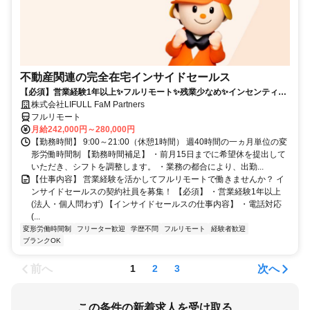
不動産関連の完全在宅インサイドセールス
【必須】営業経験1年以上✨フルリモート✨残業少なめ✨インセンティブ
有
株式会社LIFULL FaM Partners
フルリモート
月給242,000円～280,000円
【勤務時間】 9:00～21:00（休憩1時間） 週40時間の一ヵ月単位の変
形労働時間制 【勤務時間補足】 ・前月15日までに希望休を提出して
いただき、シフトを調整します。 ・業務の都合により、出勤...
【仕事内容】 営業経験を活かしてフルリモートで働きませんか？ イ
ンサイドセールスの契約社員を募集！ 【必須】 ・営業経験1年以上
(法人・個人問わず) 【インサイドセールスの仕事内容】 ・電話対応
(...
変形労働時間制
フリーター歓迎
学歴不問
フルリモート
経験者歓迎
ブランクOK
前へ
次へ
1
2
3
この条件の新着求人を受け取る