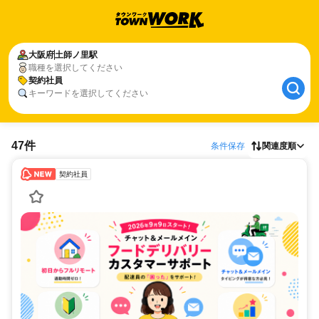
大阪府
土師ノ里駅
職種を選択してください
契約社員
キーワードを選択してください
47件
条件保存
関連度順
契約社員