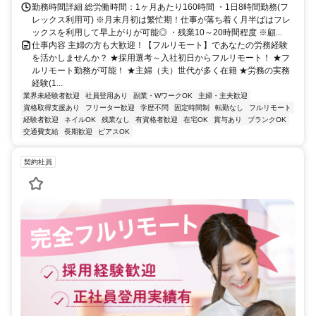
勤務時間詳細 総労働時間：1ヶ月あたり160時間 ・1日8時間勤務(フ
レックス利用可) ※月末月初は繁忙期！仕事が落ち着く月半ばはフレ
ックスを利用して早上がりが可能◎ ・残業10～20時間程度 ※顧...
仕事内容 主婦の方も大歓迎！【フルリモート】であなたの労務経験
を活かしませんか？ ★採用選考～入社初日からフルリモート！ ★フ
ルリモート勤務が可能！ ★主婦（夫）世代が多く在籍 ★労務の実務
経験(1...
業界未経験者歓迎
社員登用あり
副業・WワークOK
主婦・主夫歓迎
資格取得支援あり
フリーター歓迎
学歴不問
固定時間制
転勤なし
フルリモート
経験者歓迎
ネイルOK
残業なし
有資格者歓迎
在宅OK
賞与あり
ブランクOK
交通費支給
長期歓迎
ピアスOK
契約社員