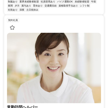
制服あり
業界未経験者歓迎
社員登用あり
バイク通勤OK
未経験者歓迎
午前
夜間
夕方
賞与あり
育休あり
交通費支給
資格取得手当あり
シフト制
社割あり
深夜
土日祝休み
契約社員
常勤訪問ヘルパー