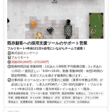
既存顧客への採用支援ツールのサポート営業
フルリモート×年休121日✨自宅にいながらチームで成長！
株式会社エンゲージ
フルリモート
月給260,000円～270,000円
勤務時間詳細 実働時間：1日あたり8時間 平均勤務日数：1ヶ月あた
り20日 ✅ 規則正しい「9:00〜18:00」勤務 実働8時間・休憩1時間の
固定時間制。 生活リズムを崩さず健康的に働けます。 ...
仕事内容 ※コールセンターか営業のご経験 （業界や年数は不問）が
必須になります。 ＼求人のPOINT／ ✨20~30代活躍中！ ✨フルリモ
ート×年休121日＋特休 ✨賞与年4回＋インセあり！ ✨既存...
業界未経験者歓迎
フリーター歓迎
学歴不問
固定時間制
転勤なし
フルリモート
午前
経験者歓迎
ネイルOK
研修あり
夕方
在宅OK
賞与あり
ブランクOK
育休あり
交通費支給
長期歓迎
長期休暇あり
ピアスOK
土日祝休み