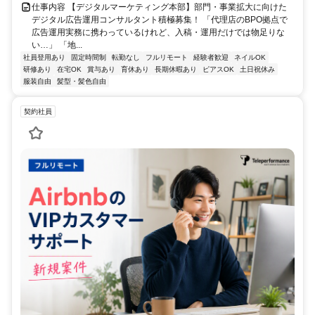
仕事内容 【デジタルマーケティング本部】部門・事業拡大に向けた
デジタル広告運用コンサルタント積極募集！ 「代理店のBPO拠点で
広告運用実務に携わっているけれど、入稿・運用だけでは物足りな
い…」 「地...
社員登用あり
固定時間制
転勤なし
フルリモート
経験者歓迎
ネイルOK
研修あり
在宅OK
賞与あり
育休あり
長期休暇あり
ピアスOK
土日祝休み
服装自由
髪型・髪色自由
契約社員