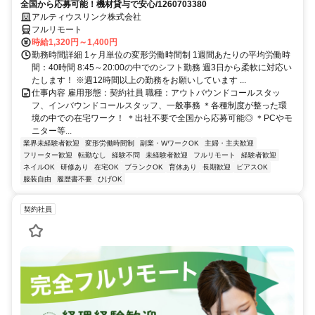
全国から応募可能！機材貸与で安心/1260703380
アルティウスリンク株式会社
フルリモート
時給1,320円～1,400円
勤務時間詳細 1ヶ月単位の変形労働時間制 1週間あたりの平均労働時
間：40時間 8:45～20:00の中でのシフト勤務 週3日から柔軟に対応い
たします！ ※週12時間以上の勤務をお願いしています ...
仕事内容 雇用形態：契約社員 職種：アウトバウンドコールスタッ
フ、インバウンドコールスタッフ、一般事務 ＊各種制度が整った環
境の中での在宅ワーク！ ＊出社不要で全国から応募可能◎ ＊PCやモ
ニター等...
業界未経験者歓迎
変形労働時間制
副業・WワークOK
主婦・主夫歓迎
フリーター歓迎
転勤なし
経験不問
未経験者歓迎
フルリモート
経験者歓迎
ネイルOK
研修あり
在宅OK
ブランクOK
育休あり
長期歓迎
ピアスOK
服装自由
履歴書不要
ひげOK
契約社員