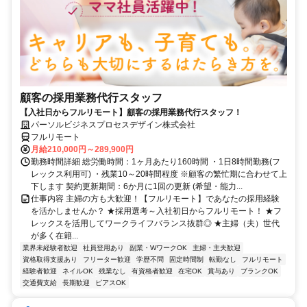
顧客の採用業務代行スタッフ
【入社日からフルリモート】顧客の採用業務代行スタッフ！
パーソルビジネスプロセスデザイン株式会社
フルリモート
月給210,000円～289,900円
勤務時間詳細 総労働時間：1ヶ月あたり160時間 ・1日8時間勤務(フ
レックス利用可) ・残業10～20時間程度 ※顧客の繁忙期に合わせて上
下します 契約更新期間：6か月に1回の更新 (希望・能力...
仕事内容 主婦の方も大歓迎！【フルリモート】であなたの採用経験
を活かしませんか？ ★採用選考～入社初日からフルリモート！ ★フ
レックスを活用してワークライフバランス抜群◎ ★主婦（夫）世代
が多く在籍...
業界未経験者歓迎
社員登用あり
副業・WワークOK
主婦・主夫歓迎
資格取得支援あり
フリーター歓迎
学歴不問
固定時間制
転勤なし
フルリモート
経験者歓迎
ネイルOK
残業なし
有資格者歓迎
在宅OK
賞与あり
ブランクOK
交通費支給
長期歓迎
ピアスOK