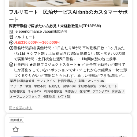
フルリモート 民泊サービスAirbnbのカスタマーサポ
ート
深夜帯勤務で稼ぎたい方必見！未経験歓迎✨(TP18PSM)
Teleperformance Japan株式会社
フルリモート
月給330,000円～360,000円
勤務時間詳細 実働時間：1日あたり8時間 平均勤務日数：1ヶ月あた
り21日 ▼シフト制：土日祝日含む週5日勤務 17：00～翌9：00の間
で実働8時間（土日祝含む週5日勤務） ・1時間休憩の他に前半...
仕事内容 ★新規プロジェクトスタート★ ✅ 完全在宅勤務♪ ✅ 弊社で
しか募集をしていないポジションです♪ ✅ これからの組織を一緒に形
づくるやりがい ✅ 前例にとらわれず、新しい挑戦ができる環境 ✅...
業界未経験者歓迎
ランチタイム
社員登用あり
副業・WワークOK
フリーター歓迎
学歴不問
転勤なし
経験不問
未経験者歓迎
フルリモート
経験者歓迎
ネイルOK
有資格者歓迎
研修あり
在宅OK
ブランクOK
育休あり
オープニングスタッフ
長期歓迎
シフト制
同じ企業の求人
契約社員