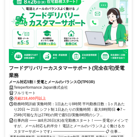
フードデリバリーカスタマーサポート(完全在宅)受電
業務
メール対応5割！受電とメールのバランス◎(TP03R)
Teleperformance Japan株式会社
フルリモート
月給218,400円以上
勤務時間詳細 実働時間：1日あたり8時間 平均勤務日数：1ヶ月あた
り20日 〜 21日 シフト制 1日あたりの実働時間：最大8時間/日 ◆7～
25時(可能な方は27時)の間で週5日/実働8時間のシフ...
仕事内容 ━━ 📅8月26日(水)在宅勤務スタート！━━ 受電がメインで
すが、メール対応も約半分！ 電話とメールのバランスよく働けるカ
スタマーサポートです♪ ━━━━━━━━━━━━━━ 📋 仕事...
業界未経験者歓迎
社員登用あり
フリーター歓迎
学歴不問
転勤なし
経験不問