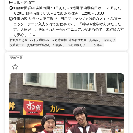
大阪府柏原市
勤務時間詳細 実働時間：1日あたり8時間 平均勤務日数：1ヶ月あた
り20日 勤務時間：8:30～17:30 お昼休み：12:00～13:00
仕事内容 サラヤ大阪工場で、日用品（ヤシノミ洗剤など）の品質チ
ェック・データ入力を行うお仕事です。 『科学や化学が好きだった
方、大歓迎！』決められた手順やマニュアルがあるので、未経験の方
も安心して ス...
社員登用あり
バイク通勤OK
固定時間制
未経験者歓迎
賞与あり
育休あり
交通費支給
資格取得手当あり
社割あり
長期休暇あり
土日祝休み
契約社員