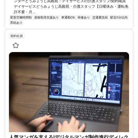
ンターどうみょうじ高殿苑：デイサービスの介護スタッフ/契約職員
デイサービスどうみょうじ高殿苑・介護スタッフ【日曜休み・運転免
許不要・月...
変形労働時間制
資格取得支援あり
車通勤OK
研修あり
交通費支給
駅近5分以内
昇給あり
契約社員
人気マンガを支える|デジタルマンガ制作進行ディレク