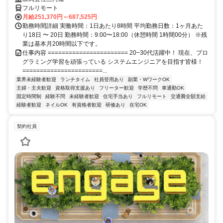
フルリモート
月給251,370円～687,525円
勤務時間詳細 実働時間：1日あたり8時間 平均勤務日数：1ヶ月あた
り18日 〜 20日 勤務時間：9:00〜18:00（休憩時間 1時間00分） ※残
業は基本月20時間以下です。
仕事内容 ======================= 20−30代活躍中！ 現在、プロ
グラミング学習を頑張っている システムエンジニアを目指す皆様！
=======================...
業界未経験者歓迎
ランチタイム
社員登用あり
副業・WワークOK
主婦・主夫歓迎
資格取得支援あり
フリーター歓迎
学歴不問
車通勤OK
固定時間制
経験不問
未経験者歓迎
住宅手当あり
フルリモート
交通費全額支給
経験者歓迎
ネイルOK
有資格者歓迎
研修あり
在宅OK
契約社員