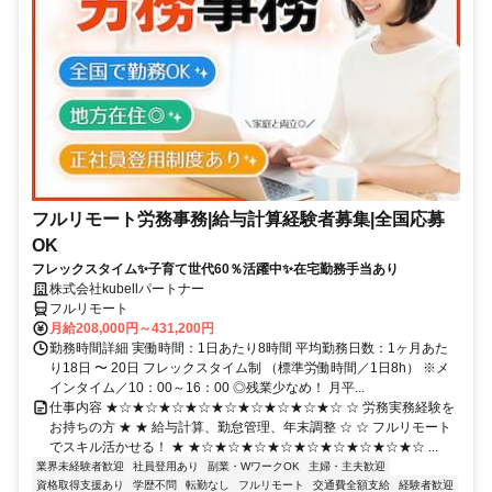
フルリモート労務事務|給与計算経験者募集|全国応募
OK
フレックスタイム✨子育て世代60％活躍中✨在宅勤務手当あり
株式会社kubellパートナー
フルリモート
月給208,000円～431,200円
勤務時間詳細 実働時間：1日あたり8時間 平均勤務日数：1ヶ月あた
り18日 〜 20日 フレックスタイム制 （標準労働時間／1日8h） ※メ
インタイム／10：00～16：00 ◎残業少なめ！ 月平...
仕事内容 ★☆★☆★☆★☆★☆★☆★☆★☆★☆ ☆ 労務実務経験を
お持ちの方 ★ ★ 給与計算、勤怠管理、年末調整 ☆ ☆ フルリモート
でスキル活かせる！ ★ ★☆★☆★☆★☆★☆★☆★☆★☆★☆ ...
業界未経験者歓迎
社員登用あり
副業・WワークOK
主婦・主夫歓迎
資格取得支援あり
学歴不問
転勤なし
フルリモート
交通費全額支給
経験者歓迎