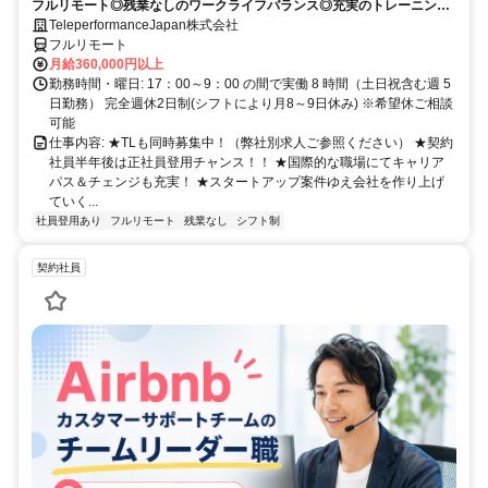
フルリモート◎残業なしのワークライフバランス◎充実のトレーニング
◎語学を活かして将来キャリア有望
TeleperformanceJapan株式会社
フルリモート
月給360,000円以上
勤務時間・曜日: 17：00～9：00 の間で実働 8 時間（土日祝含む週 5
日勤務） 完全週休2日制(シフトにより月8～9日休み) ※希望休ご相談
可能
仕事内容: ★TLも同時募集中！（弊社別求人ご参照ください） ★契約
社員半年後は正社員登用チャンス！！ ★国際的な職場にてキャリア
パス＆チェンジも充実！ ★スタートアップ案件ゆえ会社を作り上げ
ていく...
社員登用あり
フルリモート
残業なし
シフト制
契約社員