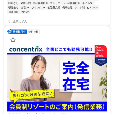
転勤なし
経験不問
未経験者歓迎
フルリモート
経験者歓迎
ネイルOK
研修あり
在宅OK
ブランクOK
交通費支給
長期歓迎
シフト制
ピアスOK
服装自由
ひげOK
同じ企業の求人
契約社員