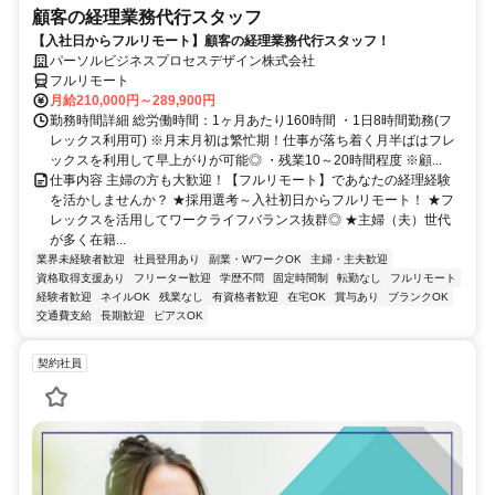
顧客の経理業務代行スタッフ
【入社日からフルリモート】顧客の経理業務代行スタッフ！
パーソルビジネスプロセスデザイン株式会社
フルリモート
月給210,000円～289,900円
勤務時間詳細 総労働時間：1ヶ月あたり160時間 ・1日8時間勤務(フ
レックス利用可) ※月末月初は繁忙期！仕事が落ち着く月半ばはフレ
ックスを利用して早上がりが可能◎ ・残業10～20時間程度 ※顧...
仕事内容 主婦の方も大歓迎！【フルリモート】であなたの経理経験
を活かしませんか？ ★採用選考～入社初日からフルリモート！ ★フ
レックスを活用してワークライフバランス抜群◎ ★主婦（夫）世代
が多く在籍...
業界未経験者歓迎
社員登用あり
副業・WワークOK
主婦・主夫歓迎
資格取得支援あり
フリーター歓迎
学歴不問
固定時間制
転勤なし
フルリモート
経験者歓迎
ネイルOK
残業なし
有資格者歓迎
在宅OK
賞与あり
ブランクOK
交通費支給
長期歓迎
ピアスOK
契約社員