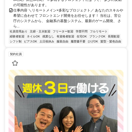
の可能性があります。
仕事内容 ＼リモートメイン×多彩なプロジェクト／ あなたのスキルや
希望に合わせて フロントエンド開発をお任せします！ 当社は、官公
庁のシステムから、 金融系の基盤システム、最新のゲーム開発、 さ
ら...
社員登用あり
主婦・主夫歓迎
フリーター歓迎
学歴不問
フルリモート
経験者歓迎
ネイルOK
残業なし
有資格者歓迎
在宅OK
ブランクOK
長期歓迎
シフト制
ピアスOK
土日祝休み
服装自由
履歴書不要
ひげOK
髪型・髪色自由
契約社員