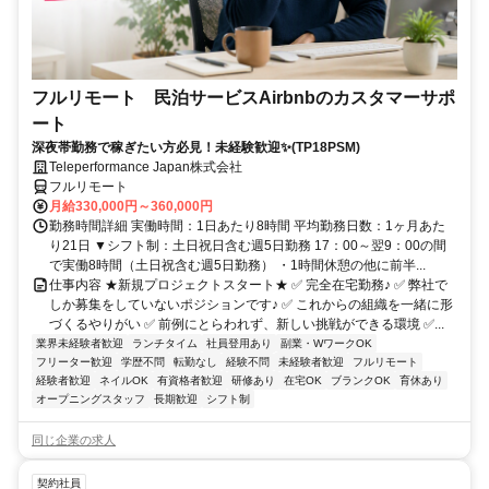
フルリモート 民泊サービスAirbnbのカスタマーサポ
ート
深夜帯勤務で稼ぎたい方必見！未経験歓迎✨(TP18PSM)
Teleperformance Japan株式会社
フルリモート
月給330,000円～360,000円
勤務時間詳細 実働時間：1日あたり8時間 平均勤務日数：1ヶ月あた
り21日 ▼シフト制：土日祝日含む週5日勤務 17：00～翌9：00の間
で実働8時間（土日祝含む週5日勤務） ・1時間休憩の他に前半...
仕事内容 ★新規プロジェクトスタート★ ✅ 完全在宅勤務♪ ✅ 弊社で
しか募集をしていないポジションです♪ ✅ これからの組織を一緒に形
づくるやりがい ✅ 前例にとらわれず、新しい挑戦ができる環境 ✅...
業界未経験者歓迎
ランチタイム
社員登用あり
副業・WワークOK
フリーター歓迎
学歴不問
転勤なし
経験不問
未経験者歓迎
フルリモート
経験者歓迎
ネイルOK
有資格者歓迎
研修あり
在宅OK
ブランクOK
育休あり
オープニングスタッフ
長期歓迎
シフト制
同じ企業の求人
契約社員