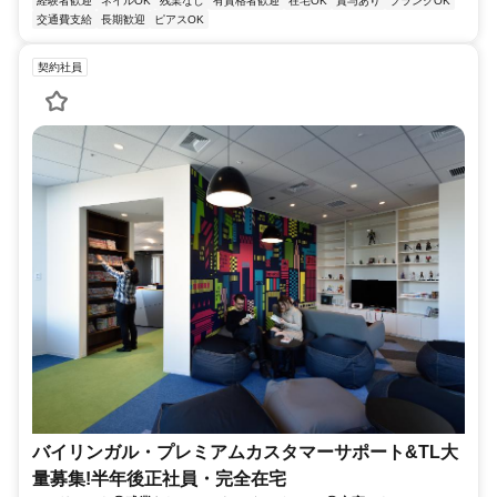
経験者歓迎
ネイルOK
残業なし
有資格者歓迎
在宅OK
賞与あり
ブランクOK
交通費支給
長期歓迎
ピアスOK
契約社員
バイリンガル・プレミアムカスタマーサポート&TL大
量募集!半年後正社員・完全在宅