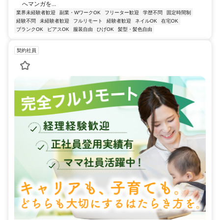
へマンガを...
業界未経験者歓迎
副業・WワークOK
フリーター歓迎
学歴不問
固定時間制
経験不問
未経験者歓迎
フルリモート
経験者歓迎
ネイルOK
在宅OK
ブランクOK
ピアスOK
服装自由
ひげOK
髪型・髪色自由
契約社員