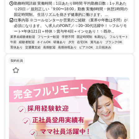
勤務時間詳細 実働時間：1日あたり8時間 平均勤務日数：1ヶ月あた
り20日 ✅ 規則正しい「9:00〜18:00」勤務 実働8時間・休憩1時間の
固定時間制。 生活リズムを崩さず健康的に働けます。 ...
仕事内容 ※コールセンターか営業のご経験 （業界や年数は不問）が
必須になります。 ＼求人のPOINT／ ✨20~30代活躍中！ ✨フルリモ
ート×年休121日＋特休 ✨賞与年4回＋インセあり！ ✨既存...
業界未経験者歓迎
フリーター歓迎
学歴不問
固定時間制
転勤なし
フルリモート
午前
経験者歓迎
ネイルOK
研修あり
夕方
在宅OK
賞与あり
ブランクOK
育休あり
交通費支給
長期歓迎
長期休暇あり
ピアスOK
土日祝休み
契約社員