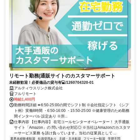
リモート勤務|通販サイトのカスタマーサポート
未経験歓迎！必要備品の貸与有💻/1260704320-01
アルティウスリンク株式会社
フルリモート
時給1,400円
勤務時間詳細 ⏩6:50-25:00の間でシフト制 ※会社指定シフト 《シフ
ト例》実働8時間 ・6:50-16:00 ・15:50-25:00 ※健康管理のため勤務
間インターバル 設定あり ※所...
仕事内容 【仕事内容】 在宅コールセンターオペレーター！ 大手通販
サイト「Amazon」の 問い合わせ対応◎ ※当社はAmazonのカスタマ
ーサービス業務 を請け負っています。当社の従業員として ...
業界未経験者歓迎
社員登用あり
主婦・主夫歓迎
フリーター歓迎
学歴不問