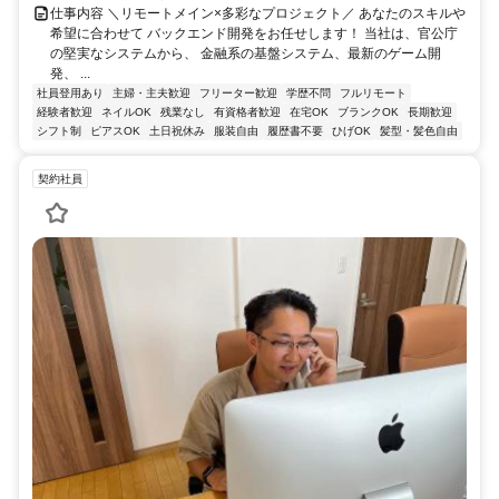
仕事内容 ＼リモートメイン×多彩なプロジェクト／ あなたのスキルや
希望に合わせて バックエンド開発をお任せします！ 当社は、官公庁
の堅実なシステムから、 金融系の基盤システム、最新のゲーム開
発、 ...
社員登用あり
主婦・主夫歓迎
フリーター歓迎
学歴不問
フルリモート
経験者歓迎
ネイルOK
残業なし
有資格者歓迎
在宅OK
ブランクOK
長期歓迎
シフト制
ピアスOK
土日祝休み
服装自由
履歴書不要
ひげOK
髪型・髪色自由
契約社員