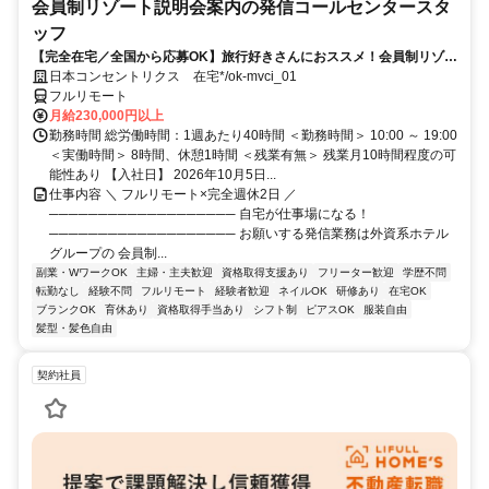
会員制リゾート説明会案内の発信コールセンタースタ
ッフ
【完全在宅／全国から応募OK】旅行好きさんにおススメ！会員制リゾー
トのご案内×テレワーク・リモートワーク◎月収34万円以上も可能！
日本コンセントリクス 在宅*/ok-mvci_01
フルリモート
月給230,000円以上
勤務時間 総労働時間：1週あたり40時間 ＜勤務時間＞ 10:00 ～ 19:00
＜実働時間＞ 8時間、休憩1時間 ＜残業有無＞ 残業月10時間程度の可
能性あり 【入社日】 2026年10月5日...
仕事内容 ＼ フルリモート×完全週休2日 ／
─────────────────── 自宅が仕事場になる！
─────────────────── お願いする発信業務は外資系ホテル
グループの 会員制...
副業・WワークOK
主婦・主夫歓迎
資格取得支援あり
フリーター歓迎
学歴不問
転勤なし
経験不問
フルリモート
経験者歓迎
ネイルOK
研修あり
在宅OK
ブランクOK
育休あり
資格取得手当あり
シフト制
ピアスOK
服装自由
髪型・髪色自由
契約社員