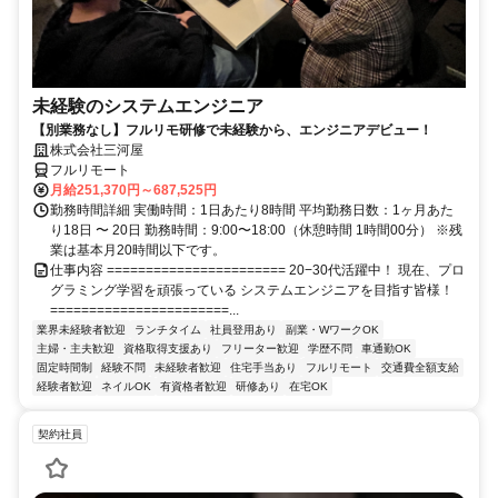
未経験のシステムエンジニア
【別業務なし】フルリモ研修で未経験から、エンジニアデビュー！
株式会社三河屋
フルリモート
月給251,370円～687,525円
勤務時間詳細 実働時間：1日あたり8時間 平均勤務日数：1ヶ月あた
り18日 〜 20日 勤務時間：9:00〜18:00（休憩時間 1時間00分） ※残
業は基本月20時間以下です。
仕事内容 ======================= 20−30代活躍中！ 現在、プロ
グラミング学習を頑張っている システムエンジニアを目指す皆様！
=======================...
業界未経験者歓迎
ランチタイム
社員登用あり
副業・WワークOK
主婦・主夫歓迎
資格取得支援あり
フリーター歓迎
学歴不問
車通勤OK
固定時間制
経験不問
未経験者歓迎
住宅手当あり
フルリモート
交通費全額支給
経験者歓迎
ネイルOK
有資格者歓迎
研修あり
在宅OK
契約社員