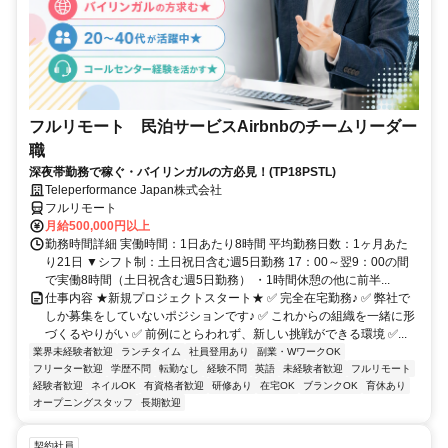
フルリモート 民泊サービスAirbnbのチームリーダー
職
深夜帯勤務で稼ぐ・バイリンガルの方必見！(TP18PSTL)
Teleperformance Japan株式会社
フルリモート
月給500,000円以上
勤務時間詳細 実働時間：1日あたり8時間 平均勤務日数：1ヶ月あた
り21日 ▼シフト制：土日祝日含む週5日勤務 17：00～翌9：00の間
で実働8時間（土日祝含む週5日勤務） ・1時間休憩の他に前半...
仕事内容 ★新規プロジェクトスタート★ ✅ 完全在宅勤務♪ ✅ 弊社で
しか募集をしていないポジションです♪ ✅ これからの組織を一緒に形
づくるやりがい ✅ 前例にとらわれず、新しい挑戦ができる環境 ✅...
業界未経験者歓迎
ランチタイム
社員登用あり
副業・WワークOK
フリーター歓迎
学歴不問
転勤なし
経験不問
英語
未経験者歓迎
フルリモート
経験者歓迎
ネイルOK
有資格者歓迎
研修あり
在宅OK
ブランクOK
育休あり
オープニングスタッフ
長期歓迎
契約社員