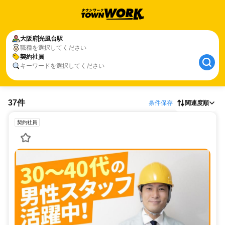
大阪府
光風台駅
職種を選択してください
契約社員
キーワードを選択してください
37件
条件保存
関連度順
契約社員