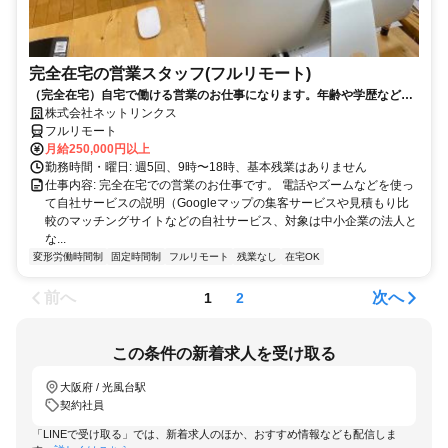
完全在宅の営業スタッフ(フルリモート)
（完全在宅）自宅で働ける営業のお仕事になります。年齢や学歴など問
いません。
株式会社ネットリンクス
フルリモート
月給250,000円以上
勤務時間・曜日: 週5回、9時〜18時、基本残業はありません
仕事内容: 完全在宅での営業のお仕事です。 電話やズームなどを使っ
て自社サービスの説明（Googleマップの集客サービスや見積もり比
較のマッチングサイトなどの自社サービス、対象は中小企業の法人と
な...
変形労働時間制
固定時間制
フルリモート
残業なし
在宅OK
前へ
次へ
1
2
この条件の新着求人を受け取る
大阪府 / 光風台駅
契約社員
「LINEで受け取る」では、新着求人のほか、おすすめ情報なども配信しま