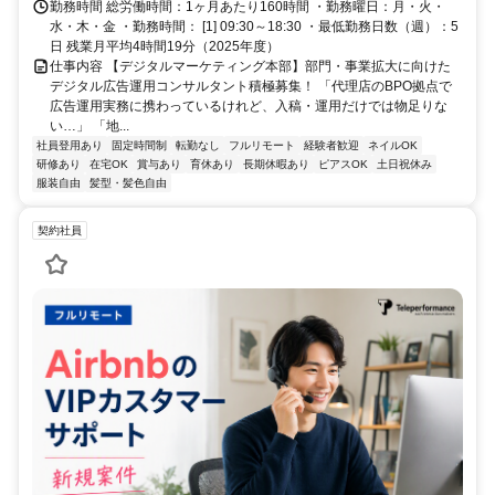
勤務時間 総労働時間：1ヶ月あたり160時間 ・勤務曜日：月・火・
水・木・金 ・勤務時間： [1] 09:30～18:30 ・最低勤務日数（週）：5
日 残業月平均4時間19分（2025年度）
仕事内容 【デジタルマーケティング本部】部門・事業拡大に向けた
デジタル広告運用コンサルタント積極募集！ 「代理店のBPO拠点で
広告運用実務に携わっているけれど、入稿・運用だけでは物足りな
い…」 「地...
社員登用あり
固定時間制
転勤なし
フルリモート
経験者歓迎
ネイルOK
研修あり
在宅OK
賞与あり
育休あり
長期休暇あり
ピアスOK
土日祝休み
服装自由
髪型・髪色自由
契約社員