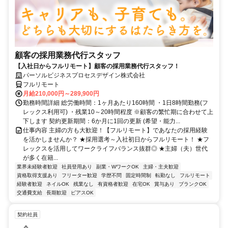
顧客の採用業務代行スタッフ
【入社日からフルリモート】顧客の採用業務代行スタッフ！
パーソルビジネスプロセスデザイン株式会社
フルリモート
月給210,000円～289,900円
勤務時間詳細 総労働時間：1ヶ月あたり160時間 ・1日8時間勤務(フ
レックス利用可) ・残業10～20時間程度 ※顧客の繁忙期に合わせて上
下します 契約更新期間：6か月に1回の更新 (希望・能力...
仕事内容 主婦の方も大歓迎！【フルリモート】であなたの採用経験
を活かしませんか？ ★採用選考～入社初日からフルリモート！ ★フ
レックスを活用してワークライフバランス抜群◎ ★主婦（夫）世代
が多く在籍...
業界未経験者歓迎
社員登用あり
副業・WワークOK
主婦・主夫歓迎
資格取得支援あり
フリーター歓迎
学歴不問
固定時間制
転勤なし
フルリモート
経験者歓迎
ネイルOK
残業なし
有資格者歓迎
在宅OK
賞与あり
ブランクOK
交通費支給
長期歓迎
ピアスOK
契約社員