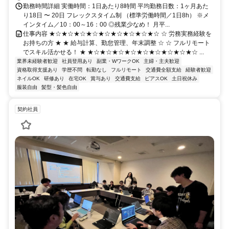
勤務時間詳細 実働時間：1日あたり8時間 平均勤務日数：1ヶ月あた
り18日 〜 20日 フレックスタイム制 （標準労働時間／1日8h） ※メ
インタイム／10：00～16：00 ◎残業少なめ！ 月平...
仕事内容 ★☆★☆★☆★☆★☆★☆★☆★☆★☆ ☆ 労務実務経験を
お持ちの方 ★ ★ 給与計算、勤怠管理、年末調整 ☆ ☆ フルリモート
でスキル活かせる！ ★ ★☆★☆★☆★☆★☆★☆★☆★☆★☆ ...
業界未経験者歓迎
社員登用あり
副業・WワークOK
主婦・主夫歓迎
資格取得支援あり
学歴不問
転勤なし
フルリモート
交通費全額支給
経験者歓迎
ネイルOK
研修あり
在宅OK
賞与あり
交通費支給
ピアスOK
土日祝休み
服装自由
髪型・髪色自由
契約社員