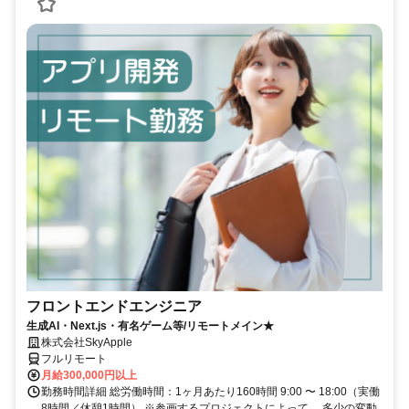
フロントエンドエンジニア
生成AI・Next.js・有名ゲーム等/リモートメイン★
株式会社SkyApple
フルリモート
月給300,000円以上
勤務時間詳細 総労働時間：1ヶ月あたり160時間 9:00 〜 18:00（実働
8時間／休憩1時間） ※参画するプロジェクトによって、 多少の変動