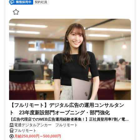
契約社員
【フルリモート】デジタル広告の運用コンサルタン
ト 23年度新設部門オープニング・部門強化
【広告代理店でのWEB広告運用経験者募集！】正社員登用率7割／電通
G／全国×完全在宅／年休126日・土日祝休み／残業月平均4時間19分
電通デジタルアンカー フルリモート
フルリモート
月給250,000円～500,000円