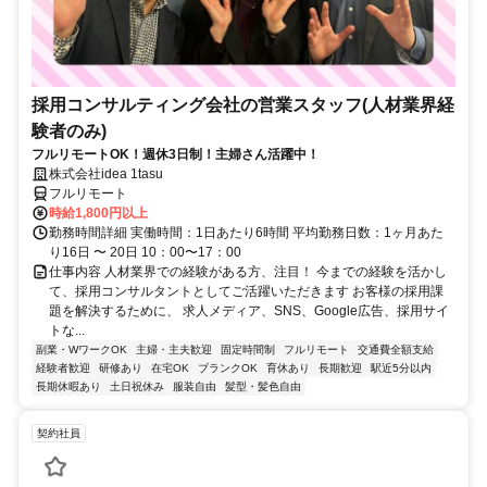
採用コンサルティング会社の営業スタッフ(人材業界経
験者のみ)
フルリモートOK！週休3日制！主婦さん活躍中！
株式会社idea 1tasu
フルリモート
時給1,800円以上
勤務時間詳細 実働時間：1日あたり6時間 平均勤務日数：1ヶ月あた
り16日 〜 20日 10：00〜17：00
仕事内容 人材業界での経験がある方、注目！ 今までの経験を活かし
て、採用コンサルタントとしてご活躍いただきます お客様の採用課
題を解決するために、 求人メディア、SNS、Google広告、採用サイ
トな...
副業・WワークOK
主婦・主夫歓迎
固定時間制
フルリモート
交通費全額支給
経験者歓迎
研修あり
在宅OK
ブランクOK
育休あり
長期歓迎
駅近5分以内
長期休暇あり
土日祝休み
服装自由
髪型・髪色自由
契約社員