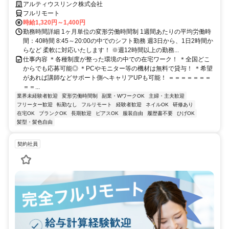
アルティウスリンク株式会社
フルリモート
時給1,320円～1,400円
勤務時間詳細 1ヶ月単位の変形労働時間制 1週間あたりの平均労働時
間：40時間 8:45～20:00の中でのシフト勤務 週3日から、1日2時間か
らなど 柔軟に対応いたします！ ※週12時間以上の勤務...
仕事内容 ＊各種制度が整った環境の中での在宅ワーク！ ＊全国どこ
からでも応募可能◎ ＊PCやモニター等の機材は無料で貸与！ ＊希望
があれば講師などサポート側へキャリアUPも可能！ ＝＝＝＝＝＝＝
＝＝...
業界未経験者歓迎
変形労働時間制
副業・WワークOK
主婦・主夫歓迎
フリーター歓迎
転勤なし
フルリモート
経験者歓迎
ネイルOK
研修あり
在宅OK
ブランクOK
長期歓迎
ピアスOK
服装自由
履歴書不要
ひげOK
髪型・髪色自由
契約社員