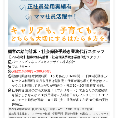
顧客の給与計算・社会保険手続き業務代行スタッフ
【フル在宅】顧客の給与計算・社会保険手続き業務代行スタッフ！
パーソルビジネスプロセスデザイン株式会社
フルリモート
月給210,000円～289,900円
勤務時間詳細 総労働時間：1ヶ月あたり160時間 ・1日8時間勤務(フ
レックス利用可) ※月末月初は繁忙期！仕事が落ち着く月半ばはフレ
ックスを利用して早上がりが可能◎ ・残業10～20時間程度 ※顧...
仕事内容 主婦の方も大歓迎！【フルリモート】であなたの労務経験
を活かしませんか？ ★採用選考～入社初日からフルリモート！ ★フ
ルリモート勤務が可能！ ★主婦（夫）世代が多く在籍 ★労務の実務
経験(1...
業界未経験者歓迎
社員登用あり
副業・WワークOK
主婦・主夫歓迎
資格取得支援あり
フリーター歓迎
学歴不問
固定時間制
転勤なし
フルリモート