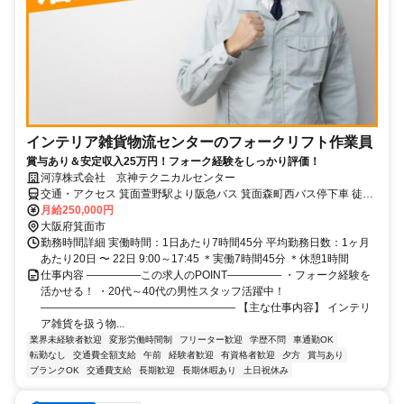
インテリア雑貨物流センターのフォークリフト作業員
賞与あり＆安定収入25万円！フォーク経験をしっかり評価！
河淳株式会社 京神テクニカルセンター
交通・アクセス 箕面萱野駅より阪急バス 箕面森町西バス停下車 徒歩
5分 ★車通勤可
月給250,000円
大阪府箕面市
勤務時間詳細 実働時間：1日あたり7時間45分 平均勤務日数：1ヶ月
あたり20日 〜 22日 9:00～17:45 ＊実働7時間45分 ＊休憩1時間
仕事内容 ―――――この求人のPOINT――――― ・フォーク経験を
活かせる！ ・20代～40代の男性スタッフ活躍中！
―――――――――――――――――― 【主な仕事内容】 インテリ
ア雑貨を扱う物...
業界未経験者歓迎
変形労働時間制
フリーター歓迎
学歴不問
車通勤OK
転勤なし
交通費全額支給
午前
経験者歓迎
有資格者歓迎
夕方
賞与あり
ブランクOK
交通費支給
長期歓迎
長期休暇あり
土日祝休み