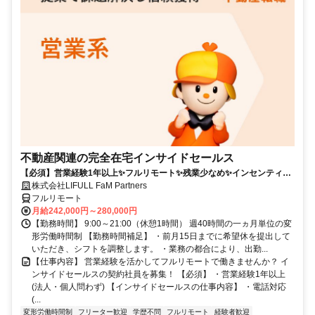
不動産関連の完全在宅インサイドセールス
【必須】営業経験1年以上✨フルリモート✨残業少なめ✨インセンティブ
有
株式会社LIFULL FaM Partners
フルリモート
月給242,000円～280,000円
【勤務時間】 9:00～21:00（休憩1時間） 週40時間の一ヵ月単位の変
形労働時間制 【勤務時間補足】 ・前月15日までに希望休を提出して
いただき、シフトを調整します。 ・業務の都合により、出勤...
【仕事内容】 営業経験を活かしてフルリモートで働きませんか？ イ
ンサイドセールスの契約社員を募集！ 【必須】 ・営業経験1年以上
(法人・個人問わず) 【インサイドセールスの仕事内容】 ・電話対応
(...
変形労働時間制
フリーター歓迎
学歴不問
フルリモート
経験者歓迎