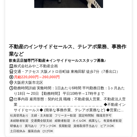
不動産のインサイドセールス、テレアポ業務、事務作
業など
飲食店店舗専門不動産★インサイドセールススタッフ募集♪
株式会社みやこ不動産企画
交通・アクセス 大阪メトロ谷町線 東梅田駅 徒歩7分（7番出口）
月給220,000円～260,000円
大阪府大阪市北区
勤務時間詳細 実働時間：1日あたり6時間 平均勤務日数：1ヶ月あた
り18日 〜 20日 【勤務時間】 平日10時半～17時半まで
仕事内容 雇用形態：契約社員 職種：不動産個人営業、不動産法人営
業 ＿＿＿＿＿＿＿＿＿＿＿＿＿＿＿＿＿＿＿＿＿＿＿ ◆不動産イン
サイドセールス◆ (簡単な事務作業、テレアポ業務など) ◆営業に...
社員登用あり
主婦・主夫歓迎
フリーター歓迎
固定時間制
職場見学可
未経験者歓迎
交通費全額支給
経験者歓迎
ネイルOK
残業なし
有資格者歓迎
研修あり
賞与あり
ブランクOK
長期歓迎
資格取得手当あり
ピアスOK
土日祝休み
服装自由
ひげOK