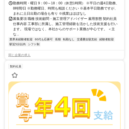
勤務時間・曜日 9：00～18：00（休憩1時間） ※平日の週4日勤務、
8時間/日 ※勤務曜日、時間も相談ください ※基本平日勤務ですが、
まれに土日出勤の場合も有り ※残業はほぼなし
募集要項 職種 技術顧問・施工管理アドバイザー 雇用形態 契約社員
仕事内容 工事部に所属し、施工管理経験を活かした技術支援を行い
ます。 現場ではなく、本社からのサポート業務が中心です。 ＜主
な...
業界未経験者歓迎
60代も応募可
長期
転勤なし
交通費全額支給
経験者歓迎
駅近5分以内
シフト制
同じ企業の求人
契約社員