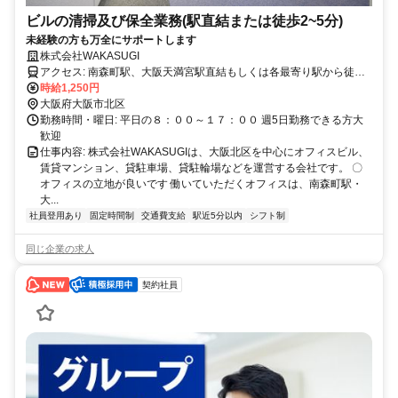
ビルの清掃及び保全業務(駅直結または徒歩2~5分)
未経験の方も万全にサポートします
株式会社WAKASUGI
アクセス: 南森町駅、大阪天満宮駅直結もしくは各最寄り駅から徒歩
２〜５分
時給1,250円
大阪府大阪市北区
勤務時間・曜日: 平日の８：００～１７：００ 週5日勤務できる方大
歓迎
仕事内容: 株式会社WAKASUGIは、大阪北区を中心にオフィスビル、
賃貸マンション、貸駐車場、貸駐輪場などを運営する会社です。 〇
オフィスの立地が良いです 働いていただくオフィスは、南森町駅・
大...
社員登用あり
固定時間制
交通費支給
駅近5分以内
シフト制
同じ企業の求人
契約社員