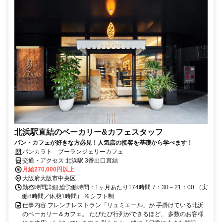
北浜駅直結のベーカリー&カフェスタッフ
パン・カフェが好きな方必見！人気店の接客を基礎から学べます！
パンカラト ブーランジェリーカフェ
交通・アクセス 北浜駅 3番出口直結
月給270,000円以上
大阪府大阪市中央区
勤務時間詳細 総労働時間：1ヶ月あたり174時間 7：30～21：00 （実
働8時間／休憩1時間） ※シフト制
仕事内容 フレンチレストラン「リュミエール」が 手掛けている北浜
のベーカリー＆カフェ。 たびたび行列ができるほど、 多数のお客様