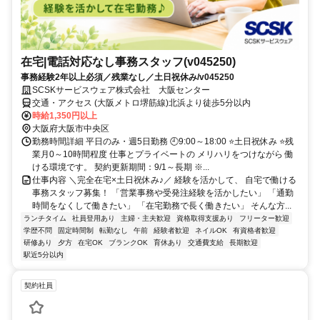
在宅|電話対応なし事務スタッフ(v045250)
事務経験2年以上必須／残業なし／土日祝休み/v045250
SCSKサービスウェア株式会社 大阪センター
交通・アクセス (大阪メトロ堺筋線)北浜より徒歩5分以内
時給1,350円以上
大阪府大阪市中央区
勤務時間詳細 平日のみ・週5日勤務 🕘9:00～18:00 ⭐土日祝休み ⭐残
業月0～10時間程度 仕事とプライベートの メリハリをつけながら 働
ける環境です。 契約更新期間：9/1～長期 ※...
仕事内容 ＼完全在宅×土日祝休み♪／ 経験を活かして、 自宅で働ける
事務スタッフ募集！ 「営業事務や受発注経験を活かしたい」 「通勤
時間をなくして働きたい」 「在宅勤務で長く働きたい」 そんな方...
ランチタイム
社員登用あり
主婦・主夫歓迎
資格取得支援あり
フリーター歓迎
学歴不問
固定時間制
転勤なし
午前
経験者歓迎
ネイルOK
有資格者歓迎
研修あり
夕方
在宅OK
ブランクOK
育休あり
交通費支給
長期歓迎
駅近5分以内
契約社員