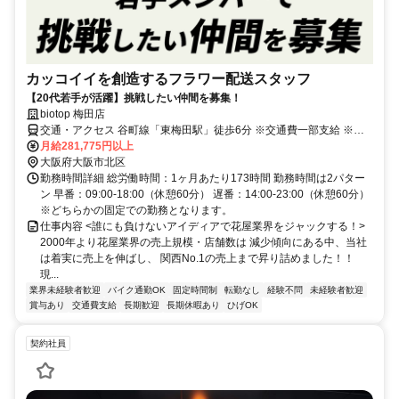
カッコイイを創造するフラワー配送スタッフ
【20代若手が活躍】挑戦したい仲間を募集！
biotop 梅田店
交通・アクセス 谷町線「東梅田駅」徒歩6分 ※交通費一部支給 ※自
転車バイク通勤OK
月給281,775円以上
大阪府大阪市北区
勤務時間詳細 総労働時間：1ヶ月あたり173時間 勤務時間は2パター
ン 早番：09:00-18:00（休憩60分） 遅番：14:00-23:00（休憩60分）
※どちらかの固定での勤務となります。
仕事内容 <誰にも負けないアイディアで花屋業界をジャックする！>
2000年より花屋業界の売上規模・店舗数は 減少傾向にある中、当社
は着実に売上を伸ばし、 関西No.1の売上まで昇り詰めました！！
現...
業界未経験者歓迎
バイク通勤OK
固定時間制
転勤なし
経験不問
未経験者歓迎
賞与あり
交通費支給
長期歓迎
長期休暇あり
ひげOK
契約社員