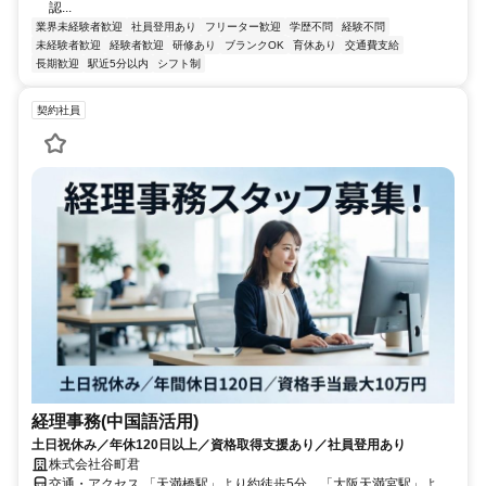
認...
業界未経験者歓迎
社員登用あり
フリーター歓迎
学歴不問
経験不問
未経験者歓迎
経験者歓迎
研修あり
ブランクOK
育休あり
交通費支給
長期歓迎
駅近5分以内
シフト制
契約社員
経理事務(中国語活用)
土日祝休み／年休120日以上／資格取得支援あり／社員登用あり
株式会社谷町君
交通・アクセス 「天満橋駅」より約徒歩5分、「大阪天満宮駅」より