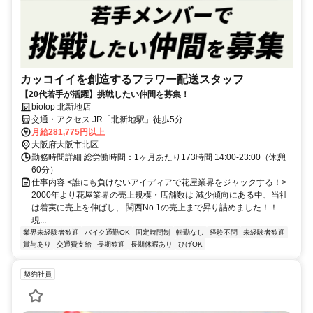
カッコイイを創造するフラワー配送スタッフ
【20代若手が活躍】挑戦したい仲間を募集！
biotop 北新地店
交通・アクセス JR「北新地駅」徒歩5分
月給281,775円以上
大阪府大阪市北区
勤務時間詳細 総労働時間：1ヶ月あたり173時間 14:00-23:00（休憩
60分）
仕事内容 <誰にも負けないアイディアで花屋業界をジャックする！>
2000年より花屋業界の売上規模・店舗数は 減少傾向にある中、当社
は着実に売上を伸ばし、 関西No.1の売上まで昇り詰めました！！
現...
業界未経験者歓迎
バイク通勤OK
固定時間制
転勤なし
経験不問
未経験者歓迎
賞与あり
交通費支給
長期歓迎
長期休暇あり
ひげOK
契約社員