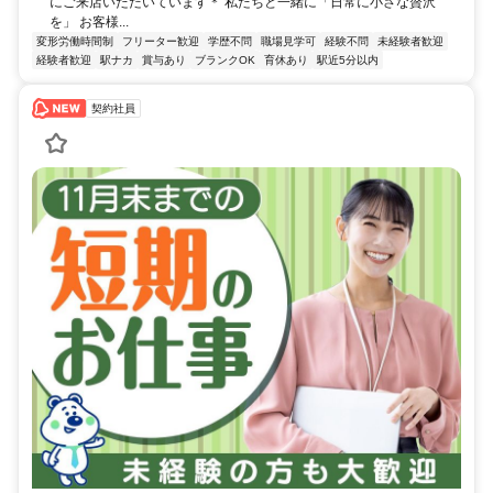
にご来店いただいています＊ 私たちと一緒に「日常に小さな贅沢
を」 お客様...
変形労働時間制
フリーター歓迎
学歴不問
職場見学可
経験不問
未経験者歓迎
経験者歓迎
駅ナカ
賞与あり
ブランクOK
育休あり
駅近5分以内
契約社員