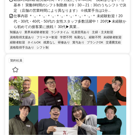
「大阪駅」 御堂筋出口より徒歩3分
基本！ 実働8時間のシフト制勤務 ※9：30～21：30のうちシフトで決
定 （店舗の営業時間により異なります） ※残業手当は1分...
仕事内容 ＊･｡･＊･｡･＊･｡･＊･｡･＊･｡･＊･｡･＊･｡･＊ 未経験歓迎！20
代・30代・40代・50代の 女性スタッフ多数活躍中！ 20代▶︎未経験か
ら初めての接客業に挑戦！ 30代▶︎異業...
制服あり
業界未経験者歓迎
ランチタイム
社員登用あり
主婦・主夫歓迎
資格取得支援あり
フリーター歓迎
学歴不問
転勤なし
経験不問
未経験者歓迎
経験者歓迎
ネイルOK
残業なし
研修あり
賞与あり
ブランクOK
交通費支給
資格取得手当あり
シフト制
契約社員