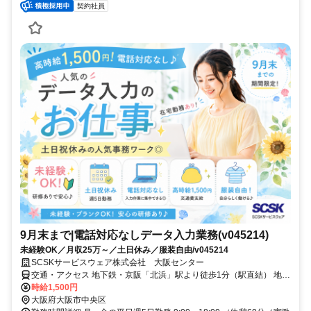
契約社員
9月末まで|電話対応なしデータ入力業務(v045214)
未経験OK／月収25万～／土日休み／服装自由/v045214
SCSKサービスウェア株式会社 大阪センター
交通・アクセス 地下鉄・京阪「北浜」駅より徒歩1分（駅直結） 地下
鉄「淀屋橋」駅より徒歩７分（地下道直結）
時給1,500円
大阪府大阪市中央区