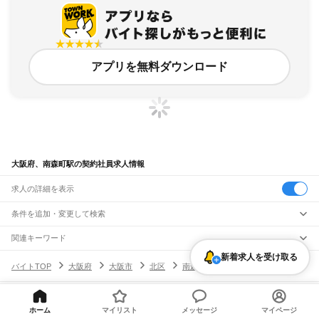
アプリを無料ダウンロード
大阪府、南森町駅の契約社員求人情報
求人の詳細を表示
条件を追加・変更して検索
市区町村を追加・変更
関連キーワード
完全在宅ワーク 全国
シール貼り 在宅
現在地周辺
ガチャガチャ
犬カフェ
大阪府
新着求人を受け取る
駅を追加・変更
バイトTOP
大阪府
大阪市
北区
南森町駅
契約社員の求人
大阪府
すべて
大阪市
すべて
職種を追加・変更
JR京都線
都島区
福島区
此花区
西区
港区
大正区
天王寺区
浪速区
西淀川区
東淀川区
東成区
島本駅
高槻駅
摂津富田駅
JR総持寺駅
茨木駅
千里丘駅
岸辺駅
吹田駅
東淀川駅
飲食・フードサービス
生野区
旭区
城東区
阿倍野区
住吉区
東住吉区
西成区
淀川区
鶴見区
住之江区
ヘルプ・お問い合わせ
サイトマップ
利用規約・プライバシーポリシー
ホーム
マイリスト
メッセージ
マイページ
特徴を追加・変更
新大阪駅
大阪駅
飲食・フードサービス
平野区
北区
中央区
すべて
[企業]求人広告の掲載相談