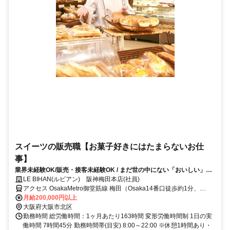
スイーツの販売職【お菓子好きにはたまらないお仕
事】
業界未経験OK/販売・接客未経験OK / まだ世の中にない「おいしい」
を、一緒につくりませんか？
LE BIHAN(ルビアン) 阪神梅田本店(社員)
アクセス OsakaMetro御堂筋線 梅田（Osaka14番口徒歩約1分、
OsakaMetro谷町線 東梅田3番口徒歩約2分、阪神本線 大阪梅田（阪神
月給200,000円以上
線）東出口徒歩約2分 各線梅田駅・大阪駅すぐ
大阪府大阪市北区
勤務時間 総労働時間：1ヶ月あたり163時間 変形労働時間制 1日の実
働時間 7時間45分 勤務時間帯(目安) 8:00～22:00 ※休憩1時間あり・