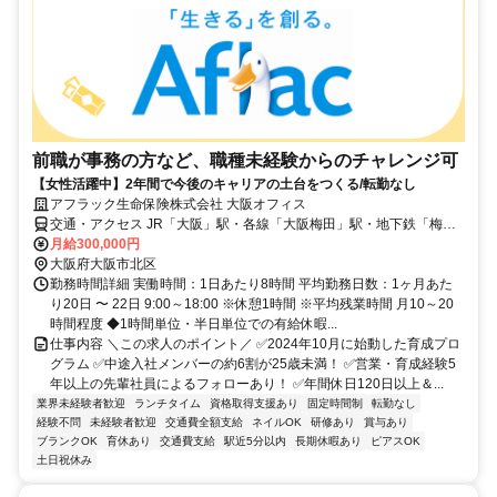
前職が事務の方など、職種未経験からのチャレンジ可
【女性活躍中】2年間で今後のキャリアの土台をつくる/転勤なし
アフラック生命保険株式会社 大阪オフィス
交通・アクセス JR「大阪」駅・各線「大阪梅田」駅・地下鉄「梅
田」駅より徒歩6分/JR「北新地」駅すぐ
月給300,000円
大阪府大阪市北区
勤務時間詳細 実働時間：1日あたり8時間 平均勤務日数：1ヶ月あた
り20日 〜 22日 9:00～18:00 ※休憩1時間 ※平均残業時間 月10～20
時間程度 ◆1時間単位・半日単位での有給休暇...
仕事内容 ＼この求人のポイント／ ✅2024年10月に始動した育成プロ
グラム ✅中途入社メンバーの約6割が25歳未満！ ✅営業・育成経験5
年以上の先輩社員によるフォローあり！ ✅年間休日120日以上＆...
業界未経験者歓迎
ランチタイム
資格取得支援あり
固定時間制
転勤なし
経験不問
未経験者歓迎
交通費全額支給
ネイルOK
研修あり
賞与あり
ブランクOK
育休あり
交通費支給
駅近5分以内
長期休暇あり
ピアスOK
土日祝休み