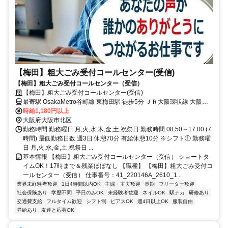
【梅田】粗大ごみ受付コールセンター(受信)
【梅田】粗大ごみ受付コールセンター（受信）
【梅田】粗大ごみ受付コールセンター(受信)
最寄駅 OsakaMetro谷町線 東梅田駅 徒歩5分 ＪＲ大阪環状線 大阪駅
徒歩8分
時給1,180円以上
大阪府大阪市北区
勤務時間 勤務曜日 月,火,水,木,金,土,祝祭日 勤務時間 08:50～17:00 (7
時間) 最低勤務日数 週3日 休憩70分 有給休憩10分 ※シフト① 勤務曜
日 月,火,水,金,土,祝祭日 ...
基本情報 【梅田】粗大ごみ受付コールセンター（受信） ショートタ
イムOK！17時まで＆残業ほぼなし 【職種】 【梅田】粗大ごみ受付コ
ールセンター（受信） 仕事番号：41_220146A_2610_1...
業界未経験者歓迎
1日4時間以内OK
主婦・主夫歓迎
長期
フリーター歓迎
社会保険あり
学歴不問
平日のみOK
未経験者歓迎
ネイルOK
駅ナカ
研修あり
交通費支給
フルタイム歓迎
シフト制
ピアスOK
週4日以上OK
服装自由
昇給あり
友達と応募OK