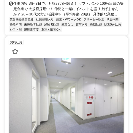
仕事内容 週休3日で、月収27万円超え！ ソフトバンク100%出資の安
定企業で 大規模採用中！ 仲間と一緒にイベントを盛り上げません
か？ 20～30代の方が活躍中✨ （平均年齢 28歳） 具体的な業務...
業界未経験者歓迎
社員登用あり
副業・WワークOK
フリーター歓迎
学歴不問
経験不問
未経験者歓迎
経験者歓迎
残業なし
賞与あり
長期歓迎
駅近5分以内
シフト制
履歴書不要
友達と応募OK
契約社員