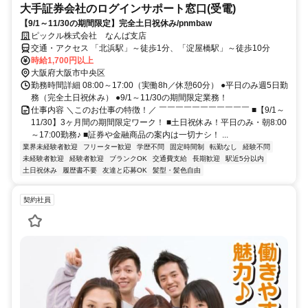
大手証券会社のログインサポート窓口(受電)
【9/1～11/30の期間限定】完全土日祝休み/pnmbaw
ピックル株式会社 なんば支店
交通・アクセス 「北浜駅」～徒歩1分、「淀屋橋駅」～徒歩10分
時給1,700円以上
大阪府大阪市中央区
勤務時間詳細 08:00～17:00（実働8h／休憩60分） ●平日のみ週5日勤
務（完全土日祝休み） ●9/1～11/30の期間限定業務！
仕事内容 ＼このお仕事の特徴！／ ￣￣￣￣￣￣￣￣￣￣￣ ■【9/1～
11/30】3ヶ月間の期間限定ワーク！ ■土日祝休み！平日のみ・朝8:00
～17:00勤務♪ ■証券や金融商品の案内は一切ナシ！ ...
業界未経験者歓迎
フリーター歓迎
学歴不問
固定時間制
転勤なし
経験不問
未経験者歓迎
経験者歓迎
ブランクOK
交通費支給
長期歓迎
駅近5分以内
土日祝休み
履歴書不要
友達と応募OK
髪型・髪色自由
契約社員