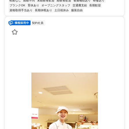
転勤なし
経験不問
未経験者歓迎
経験者歓迎
食費補助あり
研修あり
ブランクOK
育休あり
オープニングスタッフ
交通費支給
長期歓迎
資格取得手当あり
長期休暇あり
土日祝休み
服装自由
契約社員