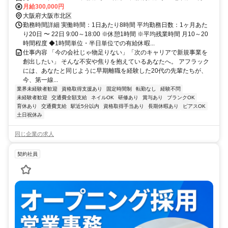
田」駅より徒歩6分/JR「北新地」駅すぐ
月給300,000円
大阪府大阪市北区
勤務時間詳細 実働時間：1日あたり8時間 平均勤務日数：1ヶ月あた
り20日 〜 22日 9:00～18:00 ※休憩1時間 ※平均残業時間 月10～20
時間程度 ◆1時間単位・半日単位での有給休暇...
仕事内容 「今の会社じゃ物足りない」「次のキャリアで新規事業を
創出したい」 そんな不安や焦りを抱えているあなたへ。 アフラック
には、あなたと同じように早期離職を経験した20代の先輩たちが、
今、第一線...
業界未経験者歓迎
資格取得支援あり
固定時間制
転勤なし
経験不問
未経験者歓迎
交通費全額支給
ネイルOK
研修あり
賞与あり
ブランクOK
育休あり
交通費支給
駅近5分以内
資格取得手当あり
長期休暇あり
ピアスOK
土日祝休み
同じ企業の求人
契約社員