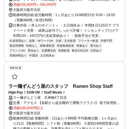
約徒歩12分
月給250,000円～300,000円
大阪府大阪市北区
勤務時間詳細 総労働時間：1ヶ月あたり163時間15分 9:00～18:00
（実働8時間／休憩1時間）
仕事内容 ＜求人のポイント＞ ・土日祝休み！ 年間休日120日で プラ
イベート充実 ・成果は給与でしっかり評価！ インセンティブだけで
年間100～160万円の支給実績あり！ ・資格手当が充実...
社員登用あり
副業・WワークOK
主婦・主夫歓迎
フリーター歓迎
学歴不問
固定時間制
転勤なし
経験者歓迎
有資格者歓迎
研修あり
賞与あり
ブランクOK
育休あり
交通費支給
長期歓迎
駅近5分以内
社割あり
長期休暇あり
中国語
土日祝休み
契約社員
ラー麺ずんどう屋のスタッフ Ramen Shop Staff
High Pay！SSW OK！Staff Meals！
ラー麺ずんどう屋 天神橋4丁目店
交通・アクセス 【各駅から徒歩圏内で通勤ラクラク♪】 地下鉄堺筋線
「扇町駅」から徒歩1分 JR大阪環状線「天満駅」から徒歩3分 阪急千
月給240,000円以上
里線「天神橋筋六丁目駅」から徒歩6分 地下鉄谷町線「中崎町駅」か
大阪府大阪市北区
ら徒歩9分
勤務時間詳細 実働時間：1日あたり8時間 平均勤務日数：1ヶ月あた
り21日 【勤務時間】 シフト制（実働8時間） ※原則24時間営業の店
舗での勤務となるため、深夜帯を含むシフト制となります。 ＜シ...