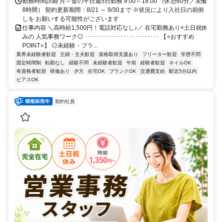
勤務時間詳細 月～金の平日週5日勤務 9:00～18:00 （休憩60分／実働
8時間） 契約更新期間：8/21 ～ 9/30まで ※状況により入社日の前倒
しを お願いする可能性がございます
仕事内容 ＼高時給1,500円！電話対応なし♪／ 在宅勤務あり×土日祝休
みの 人気事務ワーク◎ ･････････････････････････ 【⭐️おすすめ
POINT⭐️】 ◎未経験・ブラ...
業界未経験者歓迎
主婦・主夫歓迎
資格取得支援あり
フリーター歓迎
学歴不問
固定時間制
転勤なし
経験不問
未経験者歓迎
午前
経験者歓迎
ネイルOK
有資格者歓迎
研修あり
夕方
在宅OK
ブランクOK
交通費支給
駅近5分以内
ピアスOK
契約社員