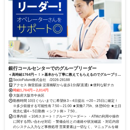
銀行コールセンターでのグループリーダー
＜高時給1764円～！＞基本から丁寧に教えてもらえるのでグループリー
ダー業務初挑戦の方も安心◎
SocioFuture株式会社 /2026-28188
アクセス 御堂筋線 淀屋橋駅から徒歩1分(駅直通) ★便利な駅チカ
時給1,764円～2,014円
大阪府大阪市中央区
勤務時間 10日ぐらいまでに希望休3～4日提出 ⇒20～25日に確定！
※多少前後する可能性有 7:50～21:00 ★実働7.75h、休憩60分 ★土日
祝含む週4～5日勤務 ＜シフト例＞ 7:50...
仕事内容 ＜10/6スタート！グループリーダー＞ ・ATMの利用や操作
に関する問い合わせ対応 ・警備会社との連絡や状況確認 ・対応内容
のシステム入力など事務処理 営業要素は一切なく、マニュアルを確