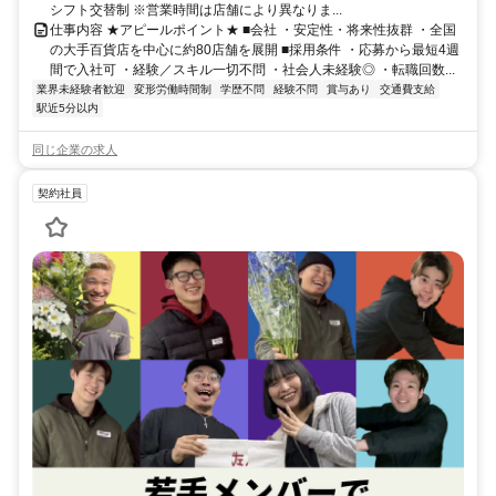
シフト交替制 ※営業時間は店舗により異なりま...
仕事内容 ★アピールポイント★ ■会社 ・安定性・将来性抜群 ・全国
の大手百貨店を中心に約80店舗を展開 ■採用条件 ・応募から最短4週
間で入社可 ・経験／スキル一切不問 ・社会人未経験◎ ・転職回数...
業界未経験者歓迎
変形労働時間制
学歴不問
経験不問
賞与あり
交通費支給
駅近5分以内
同じ企業の求人
契約社員