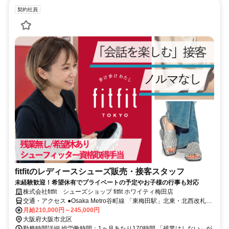
契約社員
fitfitのレディースシューズ販売・接客スタッフ
未経験歓迎！希望休有でプライベートの予定やお子様の行事も対応
株式会社fitfit シューズショップ fitfit ホワイティ梅田店
交通・アクセス ●Osaka Metro谷町線 「東梅田駅」北東・北西改札口
より１番出口方面/直結 ●Osaka Metro御堂筋線 「梅田駅」南改札口よ
月給210,000円～245,000円
り13番出口方面/直結 ●阪神電鉄 「大阪梅田駅」 東改札口/直結 ●阪急
大阪府大阪市北区
電鉄 「大阪梅田駅」２階中央改札口、３階改札口より徒歩3分 ●JR
勤務時間詳細 総労働時間：1ヶ月あたり170時間 「残業はしない」が