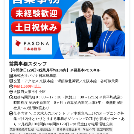
営業事務スタッフ
【年間休日129日×残業月平均10h内】※要基本PCスキル
株式会社パソナ日本総務部
交通・アクセス 京阪本線・堺筋線北浜駅／京阪本線・谷町線天満橋
駅／JR東西線大阪天満宮駅 徒歩10分
時給1,560円以上
大阪府大阪市中央区
勤務時間詳細 9：00～17：30（休憩11：30～12:15) ※月平均残業5
時間程度 契約更新期間：6ヶ月（通算契約期間上限3年） ※無期雇用
社員への登用制度あり
仕事内容 ＼ この求人のポイント ／ ✅事業立ち上げのオープニング募
集 ✅社内外とやりとりする事務ポジション ✅OJTほか育成サポートあ
り ✅月残業10時間内×年間休129日 ✅休憩室ほか職場環境充実...
業界未経験者歓迎
社員登用あり
資格取得支援あり
学歴不問
固定時間制