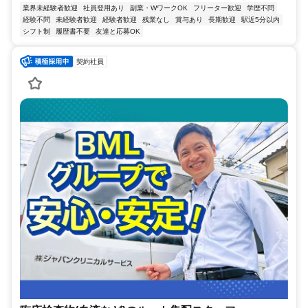
業界未経験者歓迎
社員登用あり
副業・WワークOK
フリーター歓迎
学歴不問
経験不問
未経験者歓迎
経験者歓迎
残業なし
賞与あり
長期歓迎
駅近5分以内
シフト制
履歴書不要
友達と応募OK
契約社員