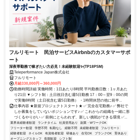
フルリモート 民泊サービスAirbnbのカスタマーサポ
ート
深夜帯勤務で稼ぎたい方必見！未経験歓迎✨(TP18PSM)
Teleperformance Japan株式会社
フルリモート
月給330,000円～360,000円
勤務時間詳細 実働時間：1日あたり8時間 平均勤務日数：1ヶ月あた
り21日 ▼シフト制：土日祝日含む週5日勤務 17：00～翌9：00の間
で実働8時間（土日祝含む週5日勤務） ・1時間休憩の他に前半...
仕事内容 ★新規プロジェクトスタート★ ✅ 完全在宅勤務♪ ✅ 弊社で
しか募集をしていないポジションです♪ ✅ これからの組織を一緒に形
づくるやりがい ✅ 前例にとらわれず、新しい挑戦ができる環境 ✅...
業界未経験者歓迎
ランチタイム
社員登用あり
副業・WワークOK
フリーター歓迎
学歴不問
転勤なし
経験不問
未経験者歓迎
フルリモート
経験者歓迎
ネイルOK
有資格者歓迎
研修あり
在宅OK
ブランクOK
育休あり
オープニングスタッフ
長期歓迎
シフト制