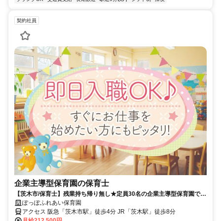
契約社員
企業主導型保育園の保育士
【茨木市/保育士】残業持ち帰り無し★定員30名の企業主導型保育園での
お仕事です！！
ぽっぽふれあい保育園
アクセス 阪急「茨木市駅」徒歩4分 JR「茨木駅」徒歩8分
月給212,500円