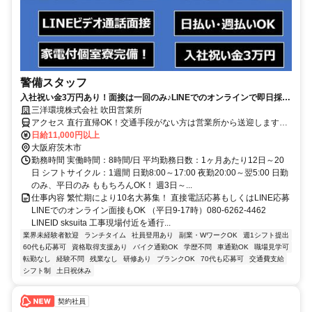
警備スタッフ
入社祝い金3万円あり！面接は一回のみ♪LINEでのオンラインで即日採
用！！日払いもOK
三洋環境株式会社 吹田営業所
アクセス 直行直帰OK！交通手段がない方は営業所から送迎します。
交通費は実費支給(会社もしくは現場まで)
日給11,000円以上
大阪府茨木市
勤務時間 実働時間：8時間/日 平均勤務日数：1ヶ月あたり12日～20
日 シフトサイクル：1週間 日勤8:00～17:00 夜勤20:00～翌5:00 日勤
のみ、平日のみ ももちろんOK！ 週3日～...
仕事内容 繁忙期により10名大募集！ 直接電話応募もしくはLINE応募
LINEでのオンライン面接もOK （平日9-17時）080-6262-4462
LINEID sksuita 工事現場付近を通行...
業界未経験者歓迎
ランチタイム
社員登用あり
副業・WワークOK
週1シフト提出
60代も応募可
資格取得支援あり
バイク通勤OK
学歴不問
車通勤OK
職場見学可
転勤なし
経験不問
残業なし
研修あり
ブランクOK
70代も応募可
交通費支給
シフト制
土日祝休み
契約社員