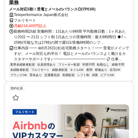
業務
メール対応5割！受電とメールのバランス◎(TP03R)
Teleperformance Japan株式会社
フルリモート
月給218,400円以上
勤務時間詳細 実働時間：1日あたり8時間 平均勤務日数：1ヶ月あた
り20日 〜 21日 シフト制 1日あたりの実働時間：最大8時間/日 ◆7～
25時(可能な方は27時)の間で週5日/実働8時間のシフ...
仕事内容 ━━ 📅8月26日(水)在宅勤務スタート！━━ 受電がメインで
すが、メール対応も約半分！ 電話とメールのバランスよく働けるカ
スタマーサポートです♪ ━━━━━━━━━━━━━━ 📋 仕事...
業界未経験者歓迎
社員登用あり
フリーター歓迎
学歴不問
転勤なし
経験不問
未経験者歓迎
フルリモート
経験者歓迎
ネイルOK
夜間
研修あり
在宅OK
ブランクOK
育休あり
交通費支給
長期歓迎
シフト制
深夜
ピアスOK
契約社員