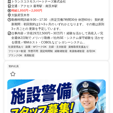
トランスコスモスパートナーズ株式会社
交通・アクセス 最寄駅：南茨木駅
時給1,950円～2,000円
大阪府茨木市
勤務時間詳細 9:00～17:30 （所定労働7時間30分 休憩60分） 契約更
新期間：初回契約は1〜3ヶ月の いずれかとなります。 その後は原則
3ヶ月ごとの 更新を予定しています。
仕事内容 ✅月収29万2,500円～30万円！ 経験を活かして高収入 ✅完
全週休2日制で メリハリ勤務 ✅社内SE・システム保守経験を 活かせ
る環境 ✅IBMホスト・COBOLなど レガシーシステム...
社員登用あり
副業・WワークOK
主婦・主夫歓迎
資格取得支援あり
フリーター歓迎
学歴不問
固定時間制
経験者歓迎
有資格者歓迎
在宅OK
ブランクOK
長期歓迎
契約社員