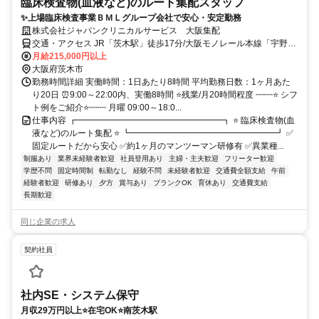
臨床検査物(血液など)のルート集配スタッフ
✨上場臨床検査事業ＢＭＬグループ会社で安心・安定勤務
株式会社ジャパンクリニカルサービス 大阪集配
交通・アクセス JR「茨木駅」徒歩17分/大阪モノレール本線「宇野辺
駅」徒歩16分/大阪モノレール彩都線「公園東口駅」徒歩18分
月給215,000円以上
大阪府茨木市
勤務時間詳細 実働時間：1日あたり8時間 平均勤務日数：1ヶ月あた
り20日 ⏰9:00～22:00内、実働8時間 ⭐残業/月20時間程度 ┉┉⭐ シフ
ト例をご紹介⭐┉┉ 月曜 09:00～18:0...
仕事内容 ┏━━━━━━━━━━━━━━━━━┓ ⭐ 臨床検査物(血
液など)のルート集配 ⭐ ┗━━━━━━━━━━━━━━━━━┛ ✅
固定ルートだから安心 ✅約1ヶ月のマンツーマン研修有 ✅異業種...
制服あり
業界未経験者歓迎
社員登用あり
主婦・主夫歓迎
フリーター歓迎
学歴不問
固定時間制
転勤なし
経験不問
未経験者歓迎
交通費全額支給
午前
経験者歓迎
研修あり
夕方
賞与あり
ブランクOK
育休あり
交通費支給
長期歓迎
同じ企業の求人
契約社員
社内SE・システム保守
月収29万円以上⭐在宅OK⭐南茨木駅