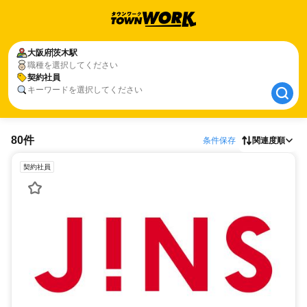
大阪府
大阪府
茨木駅
茨木駅
職種を選択してください
契約社員
契約社員
キーワードを選択してください
80件
条件保存
関連度順
契約社員