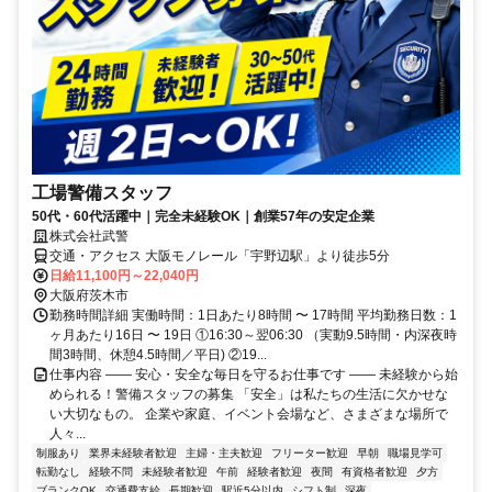
工場警備スタッフ
50代・60代活躍中｜完全未経験OK｜創業57年の安定企業
株式会社武警
交通・アクセス 大阪モノレール「宇野辺駅」より徒歩5分
日給11,100円～22,040円
大阪府茨木市
勤務時間詳細 実働時間：1日あたり8時間 〜 17時間 平均勤務日数：1
ヶ月あたり16日 〜 19日 ①16:30～翌06:30 （実動9.5時間・内深夜時
間3時間、休憩4.5時間／平日) ②19...
仕事内容 ―― 安心・安全な毎日を守るお仕事です ―― 未経験から始
められる！警備スタッフの募集 「安全」は私たちの生活に欠かせな
い大切なもの。 企業や家庭、イベント会場など、さまざまな場所で
人々...
制服あり
業界未経験者歓迎
主婦・主夫歓迎
フリーター歓迎
早朝
職場見学可
転勤なし
経験不問
未経験者歓迎
午前
経験者歓迎
夜間
有資格者歓迎
夕方
ブランクOK
交通費支給
長期歓迎
駅近5分以内
シフト制
深夜