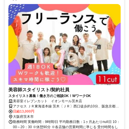
美容師スタイリスト/契約社員
スタイリスト募集！働き方のご相談OK！WワークOK
美容室イレブンカット イオンモール茨木店
アクセス ＪＲ東海道本線 茨木〔ＪＲ〕西口徒歩約10分、阪急京都本
線 茨木市〔阪急線〕西口(南)徒歩約26分、ＪＲ東海道本線 ＪＲ総持
日給13,000円
寺徒歩約39分
大阪府茨木市
勤務時間 実働時間：9時間/日 平均勤務日数：1ヶ月あたりnull日 10：
00～20：30 ※休憩90分 ※各店舗の営業時間に準じる 受付時間をし