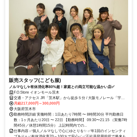
販売スタッフ(こども服)
ノルマなし✨有休消化率80%超！家庭との両立可能な温かい店✅
F.O.Store イオンモール茨木
交通・アクセス JR「茨木駅」から徒歩５分 / 大阪モノレール「宇野
辺駅」徒歩7分
月給217,000円～300,000円
大阪府茨木市
勤務時間詳細 実働時間：1日あたり7時間 〜 8時間30分 平均勤務日
数：1ヶ月あたり20日 〜 22日 【勤務時間】 09:30〜21:15 （実働7時
間45分／休憩1時間15分） 上記時間内での...
仕事内容 ✅個人ノルマなしで心にゆとりを✨ ✅年1回のインセンティ
ブあり⭐ ✅有休消化率70～100％で安心✅ ✅正社員登用前提で将来も