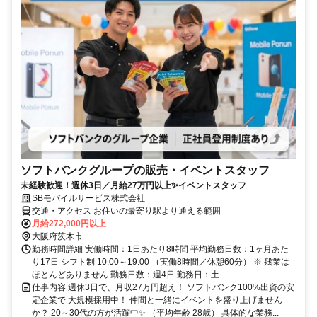
ソフトバンクグループの販売・イベントスタッフ
未経験歓迎！週休3日／月給27万円以上✨イベントスタッフ
SBモバイルサービス株式会社
交通・アクセス お住いの最寄り駅より通える範囲
月給272,000円以上
大阪府茨木市
勤務時間詳細 実働時間：1日あたり8時間 平均勤務日数：1ヶ月あた
り17日 シフト制 10:00～19:00 （実働8時間／休憩60分） ※ 残業は
ほとんどありません 勤務日数：週4日 勤務日：土...
仕事内容 週休3日で、月収27万円超え！ ソフトバンク100%出資の安
定企業で 大規模採用中！ 仲間と一緒にイベントを盛り上げません
か？ 20～30代の方が活躍中✨ （平均年齢 28歳） 具体的な業務...