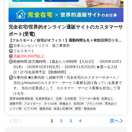
完全在宅/世界的オンライン通販サイトのカスタマーサ
ポート(受電)
【フルリモート／自宅がオフィス！】通勤時間を丸々有効活用◎リモー
ト研修・フォロー充実で在宅でも安心★セールス要素一切なし！
日本コンセントリクス 第三事業所
フルリモート
月給206,300円以上
勤務時間 総労働時間：1週あたり40時間 【入社日】 ・2026年10月1
日(木) ・2026年10月19日(月) ・2026年11月2日(月) ★選べる入社
日！計70名採用予定 【勤務時間】 ...
仕事内容 ■仕事内容 ＼経験不問！完全在宅のカスタマーサポート／
当社はAmazonのカスタマー・サービス業務を請け負っている業者で
す。 当社の従業員として、カスタマー・サービス業務を担当して頂
ける方...
業界未経験者歓迎
社員登用あり
主婦・主夫歓迎
フリーター歓迎
転勤なし
経験不問
フルリモート
ネイルOK
研修あり
在宅OK
ブランクOK
育休あり
シフト制
ピアスOK
服装自由
友達と応募OK
髪型・髪色自由
前へ
次へ
1
2
3
4