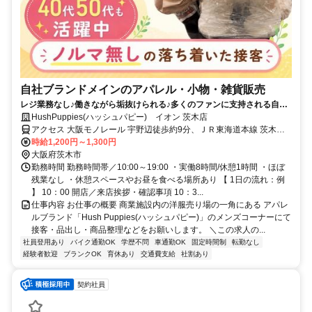
自社ブランドメインのアパレル・小物・雑貨販売
レジ業務なし♪働きながら垢抜けられる♪多くのファンに支持される自社
のお洋服を届けるお仕事！
HushPuppies(ハッシュパピー) イオン 茨木店
アクセス 大阪モノレール 宇野辺徒歩約9分、ＪＲ東海道本線 茨木
〔ＪＲ〕西口徒歩約10分
時給1,200円～1,300円
大阪府茨木市
勤務時間 勤務時間帯／10:00～19:00 ・実働8時間/休憩1時間 ・ほぼ
残業なし ・休憩スペースやお昼を食べる場所あり 【 1日の流れ：例
】 10：00 開店／来店挨拶・確認事項 10：3...
仕事内容 お仕事の概要 商業施設内の洋服売り場の一角にある アパレ
ルブランド「Hush Puppies(ハッシュパピー)」のメンズコーナーにて
接客・品出し・商品整理などをお願いします。 ＼この求人の...
社員登用あり
バイク通勤OK
学歴不問
車通勤OK
固定時間制
転勤なし
経験者歓迎
ブランクOK
育休あり
交通費支給
社割あり
契約社員