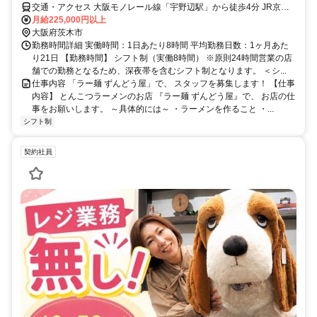
交通・アクセス 大阪モノレール線「宇野辺駅」から徒歩4分 JR京都
線「茨木駅」から徒歩16分 大阪モノレール彩都線「公園東口駅」か
月給225,000円以上
ら徒歩19分 大阪モノレール線「南茨木駅」から徒歩20分 車（マイカ
大阪府茨木市
ー）・バイク・自転車通勤OK
勤務時間詳細 実働時間：1日あたり8時間 平均勤務日数：1ヶ月あた
り21日 【勤務時間】 シフト制（実働8時間） ※原則24時間営業の店
舗での勤務となるため、深夜帯を含むシフト制となります。 ＜シ...
仕事内容 「ラー麺 ずんどう屋」で、 スタッフを募集します！ 【仕事
内容】 とんこつラーメンのお店 『ラー麺 ずんどう屋』で、 お店の仕
事をお願いします。 ～具体的には～ ・ラーメンを作ること ・...
シフト制
契約社員