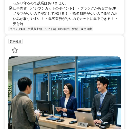
っかり守るので残業はありません。
仕事内容 【イレブンカットのポイント】 ・ブランクがある方もOK ・
ノルマがないので安定して稼げる！ ・指名制度がないので希望のお
休みが取りやすい！ ・集客業務がないのでカットに集中できる！ ・
受付時...
ブランクOK
交通費支給
シフト制
服装自由
髪型・髪色自由
契約社員