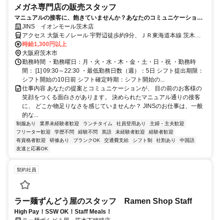
メガネ専門店の販売スタッフ
マニュアルの接客に、飽きていませんか？あなたのコミュニケーション
力・提案力を活かし、お客様の日常を変えるプロの接客へ。
JINS イオンモール茨木店
アクセス 大阪モノレール 宇野辺徒歩約9分、ＪＲ東海道本線 茨木西
口徒歩約10分、大阪モノレール 南茨木（大阪モノレール）徒歩約17
時給1,300円以上
分 「茨木駅」すぐ
大阪府茨木市
勤務時間 ・勤務曜日：月・火・水・木・金・土・日・祝 ・勤務時
間： [1] 09:30～22:30 ・最低勤務日数（週）：5日 シフト提出期限：
シフト開始の10日前 シフト確定時期：シフト開始の...
仕事内容 あなたの提案とコミュニケーションが、 目の前のお客様の
笑顔をつくる面白さがあります。 決められたマニュアル通りの接客
に、 どこか物足りなさを感じていませんか？ JINSのお仕事は、一般
的な...
制服あり
業界未経験者歓迎
ランチタイム
社員登用あり
主婦・主夫歓迎
フリーター歓迎
学歴不問
経験不問
英語
未経験者歓迎
経験者歓迎
有資格者歓迎
研修あり
ブランクOK
交通費支給
シフト制
社割あり
中国語
友達と応募OK
契約社員
ラー麺ずんどう屋のスタッフ Ramen Shop Staff
High Pay！SSW OK！Staff Meals！