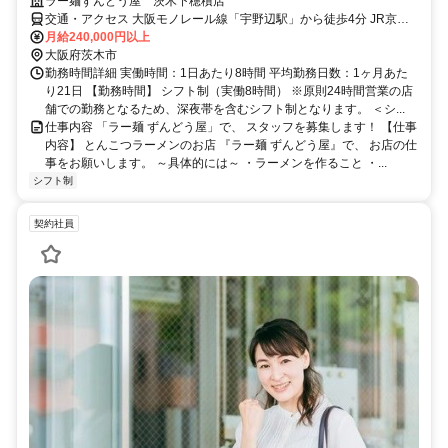
ラー麺ずんどう屋 茨木下穂積店
交通・アクセス 大阪モノレール線「宇野辺駅」から徒歩4分 JR京都
線「茨木駅」から徒歩16分 大阪モノレール彩都線「公園東口駅」か
月給240,000円以上
ら徒歩19分 大阪モノレール線「南茨木駅」から徒歩20分 車（マイカ
大阪府茨木市
ー）・バイク・自転車通勤OK
勤務時間詳細 実働時間：1日あたり8時間 平均勤務日数：1ヶ月あた
り21日 【勤務時間】 シフト制（実働8時間） ※原則24時間営業の店
舗での勤務となるため、深夜帯を含むシフト制となります。 ＜シ...
仕事内容 「ラー麺 ずんどう屋」で、 スタッフを募集します！ 【仕事
内容】 とんこつラーメンのお店 『ラー麺 ずんどう屋』で、 お店の仕
事をお願いします。 ～具体的には～ ・ラーメンを作ること ・...
シフト制
契約社員