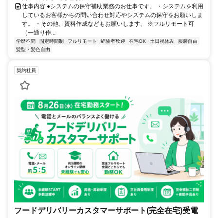
仕事内容 ●システムの保守補助業務のお仕事です。 ・システムを利用
しているお客様からの問い合わせ対応やシステムの保守をお願いしま
す。 ・その他、資料作成などもお願いします。 ※フルリモート可
（一通り作...
学歴不問
固定時間制
フルリモート
経験者歓迎
在宅OK
土日祝休み
服装自由
髪型・髪色自由
契約社員
フードデリバリーカスタマーサポート(完全在宅)受電