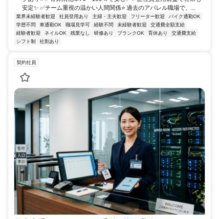
安定✨ ✅チーム重視の温かい人間関係⭐ 過去のアパレル職場で、...
業界未経験者歓迎
社員登用あり
主婦・主夫歓迎
フリーター歓迎
バイク通勤OK
学歴不問
車通勤OK
職場見学可
経験不問
未経験者歓迎
交通費全額支給
経験者歓迎
ネイルOK
残業なし
研修あり
ブランクOK
育休あり
交通費支給
シフト制
社割あり
契約社員