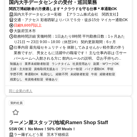
国内大手データセンタの受付・巡回業務
関西万博経験者の方優遇します＊クラウドを守る仕事＊車通勤OK
国内大手データセンター彩都 【アラコム株式会社 関西支社】
交通・アクセス 彩都西駅よりバスで５分・徒歩15分 マイカー通勤OK
日給9,600円以上
大阪府茨木市
勤務時間詳細 実働時間：1日あたり8時間 平均勤務日数：1ヶ月あた
り21日 〜 23日 9:00～18:00（休憩1H） 契約更新期間：6ヶ月
仕事内容 最先端セキュリティを 体験してみませんか♪ 軽作業の伴う
業務ですが、 男女ともに活躍中の職場です！ 主な仕事内容は ①サー
バールームへ入館される方に 館内ルールの説明。 ②お手持ちの...
制服あり
業界未経験者歓迎
ランチタイム
社員登用あり
副業・WワークOK
主婦・主夫歓迎
資格取得支援あり
フリーター歓迎
バイク通勤OK
早朝
学歴不問
車通勤OK
転勤なし
経験不問
未経験者歓迎
午前
経験者歓迎
残業なし
有資格者歓迎
研修あり
同じ企業の求人
契約社員
ラーメン屋スタッフ(地域)Ramen Shop Staff
SSW OK！ No Move！50% Off Meals！
ラー麺ずんどう屋 茨木下穂積店