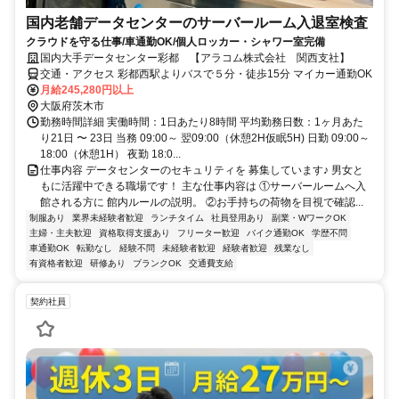
国内老舗データセンターのサーバールーム入退室検査
クラウドを守る仕事/車通勤OK/個人ロッカー・シャワー室完備
国内大手データセンター彩都 【アラコム株式会社 関西支社】
交通・アクセス 彩都西駅よりバスで５分・徒歩15分 マイカー通勤OK
月給245,280円以上
大阪府茨木市
勤務時間詳細 実働時間：1日あたり8時間 平均勤務日数：1ヶ月あた
り21日 〜 23日 当務 09:00～ 翌09:00（休憩2H仮眠5H) 日勤 09:00～
18:00（休憩1H） 夜勤 18:0...
仕事内容 データセンターのセキュリティを 募集しています♪ 男女と
もに活躍中できる職場です！ 主な仕事内容は ①サーバールームへ入
館される方に 館内ルールの説明。 ②お手持ちの荷物を目視で確認...
制服あり
業界未経験者歓迎
ランチタイム
社員登用あり
副業・WワークOK
主婦・主夫歓迎
資格取得支援あり
フリーター歓迎
バイク通勤OK
学歴不問
車通勤OK
転勤なし
経験不問
未経験者歓迎
経験者歓迎
残業なし
有資格者歓迎
研修あり
ブランクOK
交通費支給
契約社員