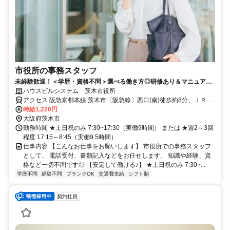
市役所の事務スタッフ
未経験歓迎！＜学歴・資格不問＞選べる働き方◎研修あり＆マニュアル
ありで安心
ハウスビルシステム 茨木市役所
アクセス 阪急京都本線 茨木市〔阪急線〕西口(南)徒歩約8分、ＪＲ東
海道本線 茨木〔ＪＲ〕東口徒歩約10分、ＪＲ東海道本線 ＪＲ総持寺
時給1,220円
徒歩約21分
大阪府茨木市
勤務時間 ★土日祝のみ 7:30~17:30（実働9時間） または ★週2～3回
程度 17:15～8:45（実働9.5時間）
仕事内容 【こんなお仕事をお願いします】 市役所での事務スタッフ
として、 電話受付、書類記入などをお任せします。 知識や経験、資
格など一切不問です◎ 【安定して働ける♪】 ★土日祝のみ 7:30~...
学歴不問
経験不問
ブランクOK
交通費支給
シフト制
契約社員