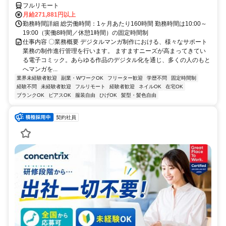
フルリモート
月給271,881円以上
勤務時間詳細 総労働時間：1ヶ月あたり160時間 勤務時間は10:00～
19:00（実働8時間／休憩1時間）の固定時間制
仕事内容 〇業務概要 デジタルマンガ制作における、様々なサポート
業務の制作進行管理を行います。 ますますニーズが高まってきてい
る電子コミック。あらゆる作品のデジタル化を通じ、多くの人のもと
へマンガを...
業界未経験者歓迎
副業・WワークOK
フリーター歓迎
学歴不問
固定時間制
経験不問
未経験者歓迎
フルリモート
経験者歓迎
ネイルOK
在宅OK
ブランクOK
ピアスOK
服装自由
ひげOK
髪型・髪色自由
契約社員