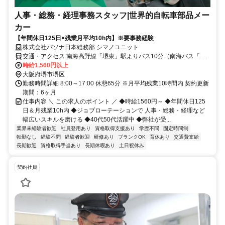
人事・総務・経理事務スタッフ|世界的自転車部品メー
カー
【年間休日125日×残業月平均10h内】※要事務経験
株式会社パソナ日本総務部 シマノユニット
交通・アクセス 南海高野線「堺東」駅よりバス10分（南海バス「高
砂町」徒歩3分）、南海本線「堺」駅よりバス15分（南海バス「高砂
時給1,560円以上
町」徒歩3分）、 阪堺電軌阪堺線「東湊」駅徒歩10分
大阪府堺市堺区
勤務時間詳細 8:00～17:00 休憩65分 ※月平均残業10時間内 契約更新
期間：6ヶ月
仕事内容 ＼ この求人のポイント ／ ◆時給1560円～ ◆年間休日125
日＆月残業10h内 ◆ジョブローテーションで 人事・総務・経理など
幅広いスキルを磨ける ◆40代50代活躍中 ◆弊社が受...
業界未経験者歓迎
社員登用あり
資格取得支援あり
学歴不問
固定時間制
転勤なし
経験不問
経験者歓迎
研修あり
ブランクOK
育休あり
交通費支給
長期歓迎
資格取得手当あり
長期休暇あり
土日祝休み
契約社員