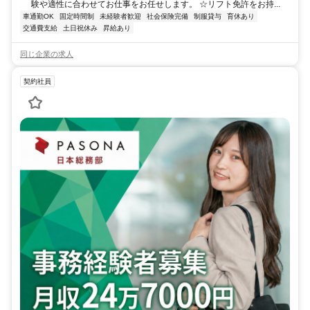
験や適性に合わせてお仕事をお任せします。 ☆リフト免許をお持...
車通勤OK
固定時間制
未経験者歓迎
社会保険完備
制服貸与
育休あり
交通費支給
土日祝休み
昇給あり
同じ企業の求人
契約社員