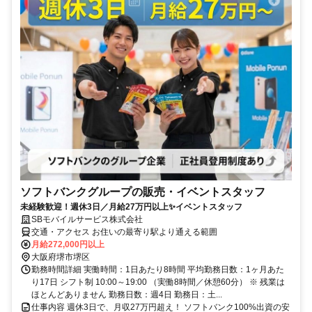
ソフトバンクグループの販売・イベントスタッフ
未経験歓迎！週休3日／月給27万円以上✨イベントスタッフ
SBモバイルサービス株式会社
交通・アクセス お住いの最寄り駅より通える範囲
月給272,000円以上
大阪府堺市堺区
勤務時間詳細 実働時間：1日あたり8時間 平均勤務日数：1ヶ月あた
り17日 シフト制 10:00～19:00 （実働8時間／休憩60分） ※ 残業は
ほとんどありません 勤務日数：週4日 勤務日：土...
仕事内容 週休3日で、月収27万円超え！ ソフトバンク100%出資の安