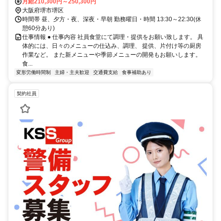
月給210,300円～250,300円
大阪府堺市堺区
時間帯 昼、夕方・夜、深夜・早朝 勤務曜日・時間 13:30～22:30(休
憩60分あり)
仕事情報 ● 仕事内容 社員食堂にて調理・提供をお願い致します。 具
体的には、日々のメニューの仕込み、調理、 提供、片付け等の厨房
作業など。 また新メニューや季節メニューの開発もお願いします。
食...
変形労働時間制
主婦・主夫歓迎
交通費支給
食事補助あり
契約社員