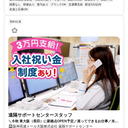
残業なし
研修あり
賞与あり
ブランクOK
交通費支給
駅近5分以内
友達と応募OK
契約社員
遠隔サポートセンタースタッフ
＼今秋 東大阪（長田）に新拠点OPEN予定／座ってできるお仕事／未経
験OK／人物重視の採用です
阪神高速トール大阪株式会社 遠隔サポートセンター