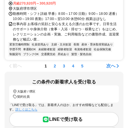
徒歩12分
月給270,920円～300,920円
大阪府堺市堺区
勤務時間・シフト詳細 早番）8:00～17:00 日勤）9:00～18:00 遅番）
10:00～19:00 夜勤）17:00～翌10:00 休憩60分 残業ほぼなし
仕事内容 お客様の笑顔と安心を支える介護のお仕事です。日常生活
のサポートや身体介助（食事・入浴・排せつ・移乗など）をはじめ、
レクリエーションの企画・実施、ご利用報告などの書類作成、送迎業
務など幅広い業...
変形労働時間制
社員登用あり
主婦・主夫歓迎
長期
産休・育休取得実績あり
学歴不問
車通勤OK
未経験者歓迎
経験者歓迎
有資格者歓迎
社会保険完備
制服貸与
ブランクOK
交通費支給
昇給あり
髪型・髪色自由
前へ
次へ
1
2
3
4
5
この条件の新着求人を受け取る
大阪府 / 堺区
契約社員
「LINEで受け取る」では、新着求人のほか、おすすめ情報なども配信しま
す。
詳しくはこちら
LINEで受け取る