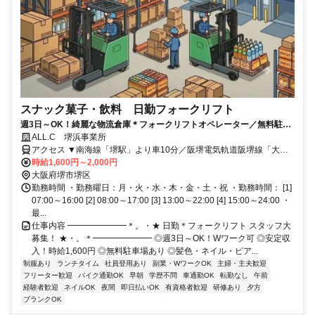
スナック菓子・飲料 日勤フォークリフト
週3日～OK！綺麗な物流倉庫＊フォークリフトオペレーター／無料駐車
場＆日払いOK♪
ALL.C 堺浜事業所
アクセス ▼南海線「堺駅」より車10分／阪堺電気軌道阪堺線「大小
路駅」より車10分 ▼四つ橋線・南港ポートタウン線「住之江公園
時給1,600円～2,000円
駅」より市営バス10分／南海線「堺駅」より市営バス10分
大阪府堺市堺区
勤務時間 ・勤務曜日：月・火・水・木・金・土・祝 ・勤務時間： [1]
07:00～16:00 [2] 08:00～17:00 [3] 13:00～22:00 [4] 15:00～24:00 ・
最...
仕事内容 ━━━━━━━＊。・★ 日勤＊フォークリフト スタッフ大
募集！ ★・。＊━━━━━━━ ◎週3日～OK！Wワーク可 ◎安定収
入！時給1,600円 ◎無料駐車場あり ◎髪色・ネイル・ピア...
制服あり
ランチタイム
社員登用あり
副業・WワークOK
主婦・主夫歓迎
フリーター歓迎
バイク通勤OK
早朝
学歴不問
車通勤OK
転勤なし
午前
経験者歓迎
ネイルOK
夜間
即日払いOK
有資格者歓迎
研修あり
夕方
ブランクOK