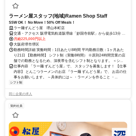
ラーメン屋スタッフ(地域)Ramen Shop Staff
SSW OK！ No Move！50% Off Meals！
ラー麺ずんどう屋 堺山本町店
交通・アクセス 阪堺電気軌道阪堺線「妙国寺前駅」から徒歩13分 南
海本線「堺駅」から徒歩12分 阪堺電気軌道阪堺線「神明町駅」から
月給225,000円以上
徒歩13分 南海本線「七道駅」から徒歩13分 車（マイカー）・バイ
大阪府堺市堺区
ク・自転車通勤OK
勤務時間詳細 実働時間：1日あたり8時間 平均勤務日数：1ヶ月あた
り21日 【勤務時間】 シフト制（実働8時間） ※原則24時間営業の店
舗での勤務となるため、深夜帯を含むシフト制となります。 ＜シ...
仕事内容 「ラー麺 ずんどう屋」で、 スタッフを募集します！ 【仕事
内容】 とんこつラーメンのお店 『ラー麺 ずんどう屋』で、 お店の仕
事をお願いします。 ～具体的には～ ・ラーメンを作ること ・...
シフト制
同じ企業の求人
契約社員