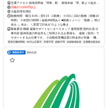
交通アクセス 南海高野線「堺東」駅、 南海本線「堺」駅より徒歩圏
内
月給213,690円以上
大阪府堺市堺区
勤務時間・曜日 8:45～翌9:15（1勤務） ※3日に1回の勤務（実働16
時間） ※休憩4.5時間＋仮眠4時間あり ■勤務イメージ 「勤務 → 明け
休み → 休み」 ＼実質“2日休み”のような働き...
募集要項 職種 遠隔サポートセンタースタッフ 雇用形態 契約社員 仕
事内容 阪神高速の料金所をご利用されるお客様を、 遠隔（室内）で
サポートするお仕事です。 ※自動収受機設置の料金所が対象 ・機...
変形労働時間制
60代も応募可
学歴不問
経験不問
未経験者歓迎
交通費全額支給
契約社員