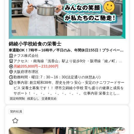
錦綾小学校給食の栄養士
車通勤OK！7時半～16時半／平日のみ、年間休日155日！プライベート
充実の栄養士募集！美味しい昼食付
ナフス株式会社
アクセス: ・南海線「浅香山」駅より徒歩9分 ・阪堺線「綾ノ町」駅
より徒歩6分 ・JR「浅香」駅より自転車で7分
月給205,000円～233,000円
大阪府堺市堺区
勤務時間・曜日: 7：30～16：30(法定通りの休憩あり)
仕事内容: 創立昭和38年、歴史を持つ 安心・安定のナニワフードサー
ビス 栄養士募集です！！ 堺市立錦綾小学校 育ち盛りの健康と成長を
サポート！ ・。・。・。・。・。・。・。 仕事内容 栄養士とし...
固定時間制
残業なし
交通費支給
契約社員