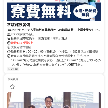
常駐施設警備
≪いつでもどこでも寮無料≫異業種からの転職多数！ 上場企業ならでは
の待遇と安定感◎
KSS大阪株式会社
最寄駅 最寄駅備考 ・南海電車「堺駅」直結
時給1,177円以上
大阪府堺市堺区
勤務時間 9：00～20：00（実働10h／休憩1h） 週2日以上で応相談
仕事内容 資格取得支援など厚待遇◎ 女性活躍中！ 日払いOK！
"JOBPAY"対応で急な出費も安心！ 当社は"JOBPAY"に対応しているの
で、働いた分のお給料を自分のタイミングでGET可能 ...
シフト制
契約社員