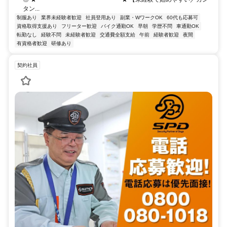
タン...
制服あり
業界未経験者歓迎
社員登用あり
副業・WワークOK
60代も応募可
資格取得支援あり
フリーター歓迎
バイク通勤OK
早朝
学歴不問
車通勤OK
転勤なし
経験不問
未経験者歓迎
交通費全額支給
午前
経験者歓迎
夜間
有資格者歓迎
研修あり
契約社員