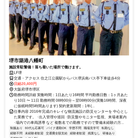
堺市築港八幡町
施設常駐警備！落ち着いた場所で働けます。
LF堺
交通・アクセス 住之江公園駅からバス堺浜南バス亭下車徒歩4分
日給20,400円
大阪府堺市堺区
勤務時間詳細 実働時間：1日あたり16時間 平均勤務日数：1ヶ月あた
り10日 〜 11日 勤務時間 08時00分～翌08時00分(実働16時間、深夜
に仮眠時間5時間あります) 契約更新期間：1年(...
仕事内容 2016年完成のキレイな物流施設の防災センターを 中心とし
た業務です。 ･出入管理や巡回 ･防災盤やモニター監視、来場者案内
･場内での車両誘導 など 複数名での勤務ですので警備未経験の方...
制服あり
60代も応募可
バイク通勤OK
学歴不問
職場見学可
転勤なし
経験不問
未経験者歓迎
交通費全額支給
経験者歓迎
残業なし
研修あり