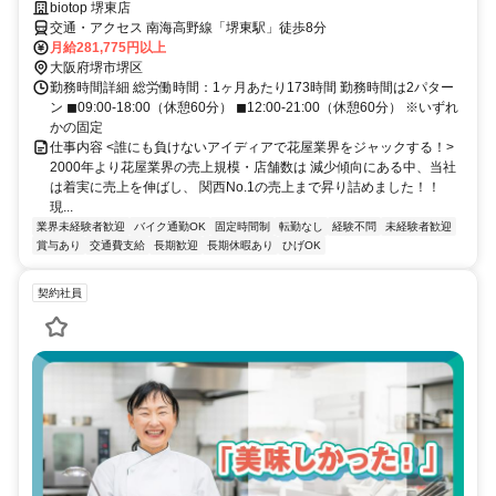
biotop 堺東店
交通・アクセス 南海高野線「堺東駅」徒歩8分
月給281,775円以上
大阪府堺市堺区
勤務時間詳細 総労働時間：1ヶ月あたり173時間 勤務時間は2パター
ン ◼09:00-18:00（休憩60分） ◼12:00-21:00（休憩60分） ※いずれ
かの固定
仕事内容 <誰にも負けないアイディアで花屋業界をジャックする！>
2000年より花屋業界の売上規模・店舗数は 減少傾向にある中、当社
は着実に売上を伸ばし、 関西No.1の売上まで昇り詰めました！！
現...
業界未経験者歓迎
バイク通勤OK
固定時間制
転勤なし
経験不問
未経験者歓迎
賞与あり
交通費支給
長期歓迎
長期休暇あり
ひげOK
契約社員