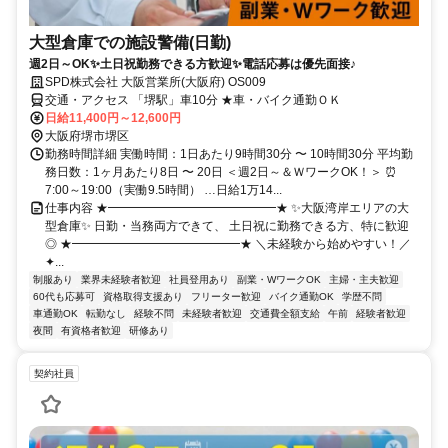
大型倉庫での施設警備(日勤)
週2日～OK✨土日祝勤務できる方歓迎✨電話応募は優先面接♪
SPD株式会社 大阪営業所(大阪府) OS009
交通・アクセス 「堺駅」車10分 ★車・バイク通勤ＯＫ
日給11,400円～12,600円
大阪府堺市堺区
勤務時間詳細 実働時間：1日あたり9時間30分 〜 10時間30分 平均勤
務日数：1ヶ月あたり8日 〜 20日 ＜週2日～＆ＷワークOK！＞ ⏰
7:00～19:00（実働9.5時間） …日給1万14...
仕事内容 ★━━━━━━━━━━━━━━★ ✨大阪湾岸エリアの大
型倉庫✨ 日勤・当務両方できて、 土日祝に勤務できる方、特に歓迎
◎ ★━━━━━━━━━━━━━━★ ＼未経験から始めやすい！／
✦...
制服あり
業界未経験者歓迎
社員登用あり
副業・WワークOK
主婦・主夫歓迎
60代も応募可
資格取得支援あり
フリーター歓迎
バイク通勤OK
学歴不問
車通勤OK
転勤なし
経験不問
未経験者歓迎
交通費全額支給
午前
経験者歓迎
夜間
有資格者歓迎
研修あり
契約社員