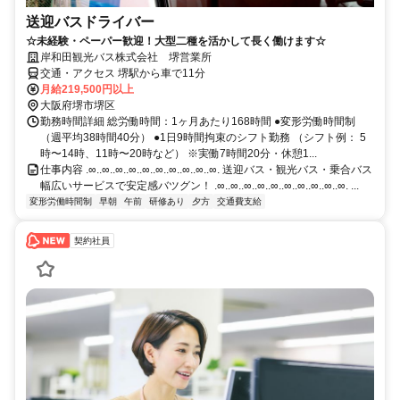
送迎バスドライバー
☆未経験・ペーパー歓迎！大型二種を活かして長く働けます☆
岸和田観光バス株式会社 堺営業所
交通・アクセス 堺駅から車で11分
月給219,500円以上
大阪府堺市堺区
勤務時間詳細 総労働時間：1ヶ月あたり168時間 ●変形労働時間制
（週平均38時間40分） ●1日9時間拘束のシフト勤務 （シフト例： 5
時〜14時、11時〜20時など） ※実働7時間20分・休憩1...
仕事内容 .∞..∞..∞..∞..∞..∞..∞..∞..∞..∞. 送迎バス・観光バス・乗合バス
幅広いサービスで安定感バツグン！ .∞..∞..∞..∞..∞..∞..∞..∞..∞..∞. ...
変形労働時間制
早朝
午前
研修あり
夕方
交通費支給
契約社員