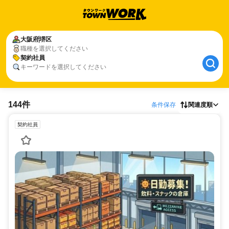
大阪府
堺区
職種を選択してください
契約社員
キーワードを選択してください
144件
条件保存
関連度順
契約社員