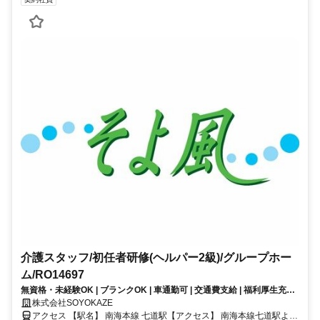
介護スタッフ/初任者研修(ヘルパー2級)/グループホー
ム/RO14697
無資格・未経験OK | ブランクOK | 車通勤可 | 交通費支給 | 福利厚生充実
│グループホーム/介護スタッフ/契約社員募集！《ボーナス以外の特別報
株式会社SOYOKAZE
酬、約27万円の支給実績！》
アクセス 【駅名】 南海本線 七道駅【アクセス】 南海本線七道駅より