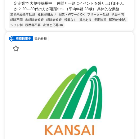
定企業で 大規模採用中！ 仲間と一緒にイベントを盛り上げません
か？ 20～30代の方が活躍中✨ （平均年齢 28歳） 具体的な業務...
業界未経験者歓迎
社員登用あり
副業・WワークOK
フリーター歓迎
学歴不問
経験不問
未経験者歓迎
経験者歓迎
残業なし
賞与あり
長期歓迎
駅近5分以内
シフト制
履歴書不要
友達と応募OK
契約社員