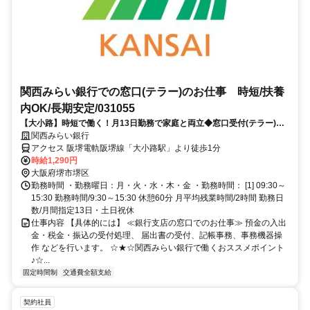
関西みらい銀行での窓口(テラー)のお仕事 時短/扶養
内OK/長期安定/031055
【大小路】時短で働く！月13日勤務で家庭と両立◆窓口受付(テラー)の
お仕事◆残業少なめ◆駅チカ
関西みらい銀行
アクセス 阪堺電軌阪堺線「大小路駅」より徒歩1分
時給1,290円
大阪府堺市堺区
勤務時間 ・勤務曜日：月・火・水・木・金 ・勤務時間： [1] 09:30～
15:30 勤務時間/9:30～15:30 休憩60分 月平均残業時間/2時間 勤務日
数/月間指定13日・土日祝休
仕事内容 【具体的には】 ≪銀行支店の窓口でのお仕事≫ 預金の入出
金・税金・振込の受付処理、 届出書の受付、記帳事務、事務機器操
作 などを行います。 ☆★☆関西みらい銀行で働くおススメポイント
♪☆...
固定時間制
交通費全額支給
契約社員