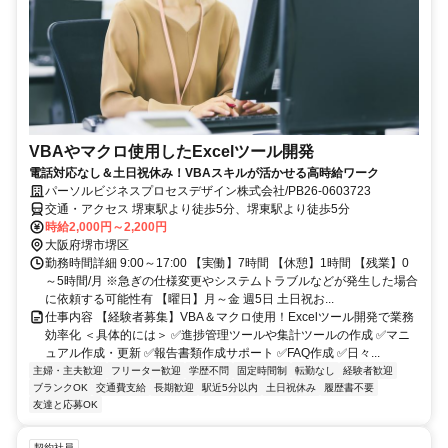
VBAやマクロ使用したExcelツール開発
電話対応なし＆土日祝休み！VBAスキルが活かせる高時給ワーク
パーソルビジネスプロセスデザイン株式会社/PB26-0603723
交通・アクセス 堺東駅より徒歩5分、堺東駅より徒歩5分
時給2,000円～2,200円
大阪府堺市堺区
勤務時間詳細 9:00～17:00 【実働】7時間 【休憩】1時間 【残業】0
～5時間/月 ※急ぎの仕様変更やシステムトラブルなどが発生した場合
に依頼する可能性有 【曜日】月～金 週5日 土日祝お...
仕事内容 【経験者募集】VBA＆マクロ使用！Excelツール開発で業務
効率化 ＜具体的には＞ ✅進捗管理ツールや集計ツールの作成 ✅マニ
ュアル作成・更新 ✅報告書類作成サポート ✅FAQ作成 ✅日々...
主婦・主夫歓迎
フリーター歓迎
学歴不問
固定時間制
転勤なし
経験者歓迎
ブランクOK
交通費支給
長期歓迎
駅近5分以内
土日祝休み
履歴書不要
友達と応募OK
契約社員