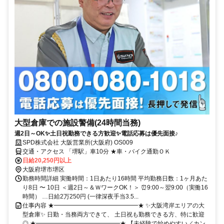
大型倉庫での施設警備(24時間当務)
週2日～OK✨土日祝勤務できる方歓迎✨電話応募は優先面接♪
SPD株式会社 大阪営業所(大阪府) OS009
交通・アクセス 「堺駅」車10分 ★車・バイク通勤ＯＫ
日給20,250円以上
大阪府堺市堺区
勤務時間詳細 実働時間：1日あたり16時間 平均勤務日数：1ヶ月あた
り8日 〜 10日 ＜週2日～＆ＷワークOK！＞ ⏰9:00～翌9:00（実働16
時間） …日給2万250円 (一律深夜手当3.5...
仕事内容 ★━━━━━━━━━━━━━━★ ✨大阪湾岸エリアの大
型倉庫✨ 日勤・当務両方できて、 土日祝も勤務できる方、特に歓迎
◎ ★━━━━━━━━━━━━━━★ 【未経験で始めやすい／カン