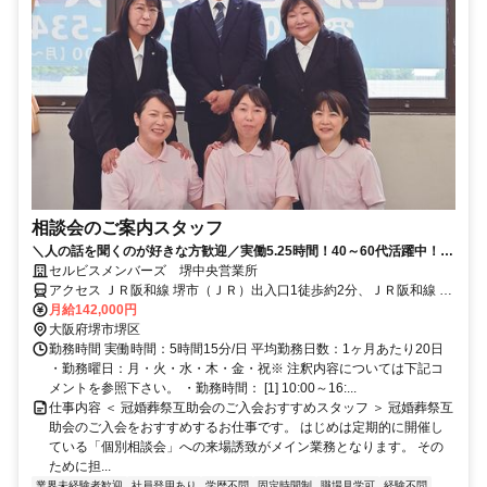
相談会のご案内スタッフ
＼人の話を聞くのが好きな方歓迎／実働5.25時間！40～60代活躍中！10
～16時迄＆土日休◎入社3年で月収30万も可！
セルビスメンバーズ 堺中央営業所
アクセス ＪＲ阪和線 堺市（ＪＲ）出入口1徒歩約2分、ＪＲ阪和線 浅
香徒歩約13分、南海高野線 堺東（南海高野線）北出口(北東口)徒歩約
月給142,000円
18分
大阪府堺市堺区
勤務時間 実働時間：5時間15分/日 平均勤務日数：1ヶ月あたり20日
・勤務曜日：月・火・水・木・金・祝※ 注釈内容については下記コ
メントを参照下さい。 ・勤務時間： [1] 10:00～16:...
仕事内容 ＜ 冠婚葬祭互助会のご入会おすすめスタッフ ＞ 冠婚葬祭互
助会のご入会をおすすめするお仕事です。 はじめは定期的に開催し
ている「個別相談会」への来場誘致がメイン業務となります。 その
ために担...
業界未経験者歓迎
社員登用あり
学歴不問
固定時間制
職場見学可
経験不問