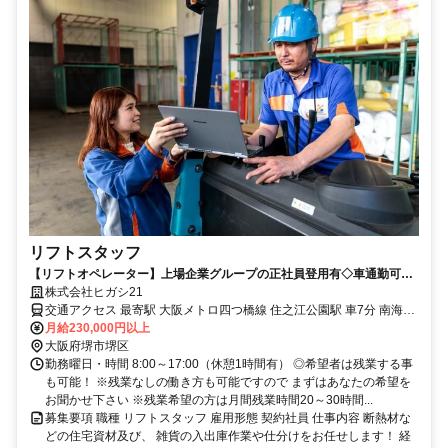
リフトスタッフ
【リフトオペレーター】上場企業グループの正社員登用有◇車通勤可◇
福利厚生充実◇勤務開始日相談OK
株式会社ヒガシ21
交通アクセス 最寄駅 大阪メトロ四つ橋線 住之江公園駅 車7分 南海本
線 七道駅 車14分 大阪メトロ堺筋線 堺筋本町駅 車15分 住所 大阪府堺
月給230,000円以上
市堺区築港八幡町1-63 堺浜北（南海バス）徒歩8分
大阪府堺市堺区
勤務曜日・時間 8:00～17:00（休憩1時間有） ◎希望者は残業する事
も可能！ ※残業なしの働き方も可能ですので まずはあなたの希望を
お聞かせ下さい ※残業希望の方は月間残業時間20～30時間...
募集要項 職種 リフトスタッフ 雇用形態 契約社員 仕事内容 断熱材な
どの住宅資材及び、 雑貨の入出庫作業や仕分けをお任せします！ 経