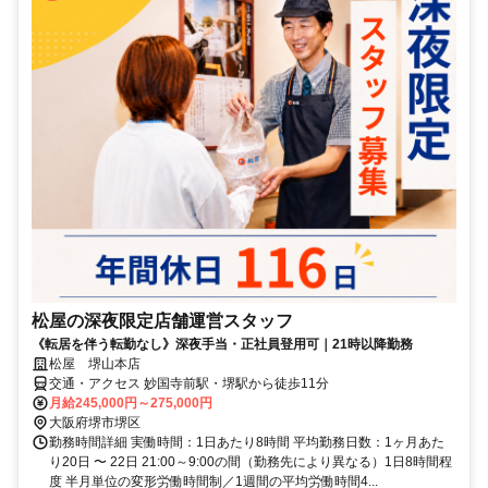
松屋の深夜限定店舗運営スタッフ
《転居を伴う転勤なし》深夜手当・正社員登用可｜21時以降勤務
松屋 堺山本店
交通・アクセス 妙国寺前駅・堺駅から徒歩11分
月給245,000円～275,000円
大阪府堺市堺区
勤務時間詳細 実働時間：1日あたり8時間 平均勤務日数：1ヶ月あた
り20日 〜 22日 21:00～9:00の間（勤務先により異なる）1日8時間程
度 半月単位の変形労働時間制／1週間の平均労働時間4...