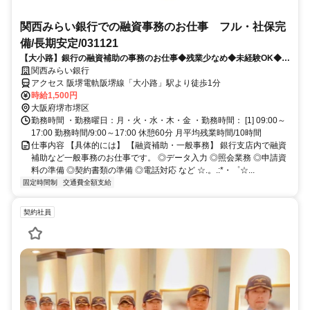
関西みらい銀行での融資事務のお仕事 フル・社保完
備/長期安定/031121
【大小路】銀行の融資補助の事務のお仕事◆残業少なめ◆未経験OK◆交
通費あり
関西みらい銀行
アクセス 阪堺電軌阪堺線「大小路」駅より徒歩1分
時給1,500円
大阪府堺市堺区
勤務時間 ・勤務曜日：月・火・水・木・金 ・勤務時間： [1] 09:00～
17:00 勤務時間/9:00～17:00 休憩60分 月平均残業時間/10時間
仕事内容 【具体的には】 【融資補助・一般事務】 銀行支店内で融資
補助など一般事務のお仕事です。 ◎データ入力 ◎照会業務 ◎申請資
料の準備 ◎契約書類の準備 ◎電話対応 など ☆.。.:*・゜☆...
固定時間制
交通費全額支給
契約社員