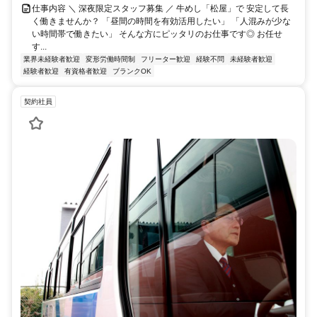
仕事内容 ＼ 深夜限定スタッフ募集 ／ 牛めし「松屋」で 安定して長
く働きませんか？ 「昼間の時間を有効活用したい」 「人混みが少な
い時間帯で働きたい」 そんな方にピッタリのお仕事です◎ お任せ
す...
業界未経験者歓迎
変形労働時間制
フリーター歓迎
経験不問
未経験者歓迎
経験者歓迎
有資格者歓迎
ブランクOK
契約社員