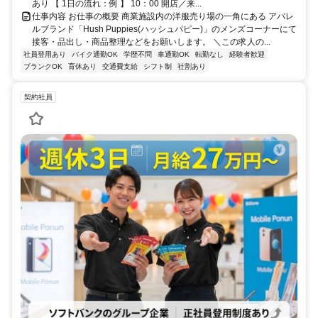
あり 【 1日の流れ：例 】 10：00 開店／来...
仕事内容 お仕事の概要 商業施設内の洋服売り場の一角にある アパレ
ルブランド「Hush Puppies(ハッシュパピー)」のメンズコーナーにて
接客・品出し・商品整理などをお願いします。 ＼この求人の...
社員登用あり
バイク通勤OK
学歴不問
車通勤OK
転勤なし
経験者歓迎
ブランクOK
育休あり
交通費支給
シフト制
社割あり
契約社員