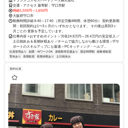
トランスコスモスパートナーズ株式会社
交通・アクセス 最寄駅：守口市駅
時給1,550円～1,650円
大阪府守口市
勤務時間詳細 8:40～17:40 （所定労働8時間、休憩60分） 契約更新期
間：初回契約は1〜3ヶ月の いずれかとなります。 その後は原則3ヶ
月ごとの 更新を予定しています。
仕事内容 ⭐おすすめポイント ✅月収24.8万円～26.4万円の安定収入 ✅
土日祝休み＆長期休暇あり ✅チームで協力しながら働ける環境 ✅ITサ
ポートのスキルアップにも最適 ✅PCキッティング・ヘルプ...
社員登用あり
副業・WワークOK
資格取得支援あり
固定時間制
経験者歓迎
育休あり
長期歓迎
長期休暇あり
土日祝休み
契約社員