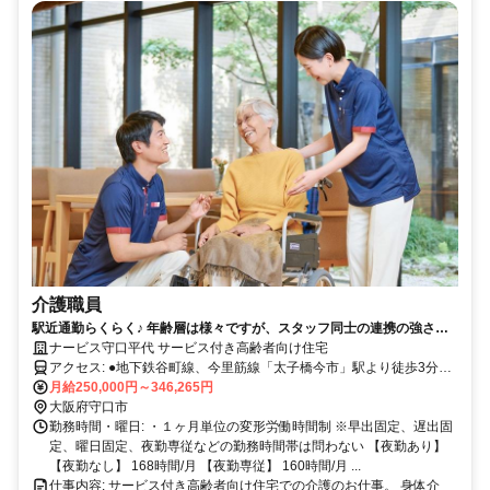
介護職員
駅近通勤らくらく♪ 年齢層は様々ですが、スタッフ同士の連携の強さが
自慢！ご入居者さま、お一人おひとりの想いを汲み取り、寄り添うこと
ナービス守口平代 サービス付き高齢者向け住宅
をスタッフ全員で目指している施設です。
アクセス: ●地下鉄谷町線、今里筋線「太子橋今市」駅より徒歩3分
（約170ｍ） ●京阪本線「滝井」駅より徒歩5分（約400ｍ） ●京阪本
月給250,000円～346,265円
線「土居」駅より徒歩6分（約450ｍ）
大阪府守口市
勤務時間・曜日: ・１ヶ月単位の変形労働時間制 ※早出固定、遅出固
定、曜日固定、夜勤専従などの勤務時間帯は問わない 【夜勤あり】
【夜勤なし】 168時間/月 【夜勤専従】 160時間/月 ...
仕事内容: サービス付き高齢者向け住宅での介護のお仕事。 身体介