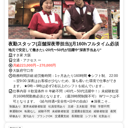
夜勤スタッフ(店舗深夜帯担当)|月160hフルタイム必須
地元で安定して働きたい20代〜50代が活躍中*深夜手当あり*
すき家 大阪
交通・アクセス ー
月給223,000円～270,000円
大阪府守口市
勤務時間詳細 総労働時間：1ヶ月あたり160時間 ◆シフト制、 22:00
～翌9:00 深夜はお客様が少ないため、落ち着いた環境で仕事ができ
ます。 ★0時～9時は必ず2名以上のシフトを組んでいます...
仕事内容 ※歓迎条件※ 年齢不問（40代～50代活躍中！）未経験歓迎
月160時間勤務必須となります。（週28時間制限不可） Wワークは不
可となります。 《給与待遇×安全性×日中の自由》 ★深夜こそ...
制服あり
業界未経験者歓迎
社員登用あり
主婦・主夫歓迎
早朝
学歴不問
車通勤OK
転勤なし
経験不問
未経験者歓迎
交通費全額支給
経験者歓迎
夜間
研修あり
賞与あり
ブランクOK
交通費支給
長期歓迎
シフト制
社割あり