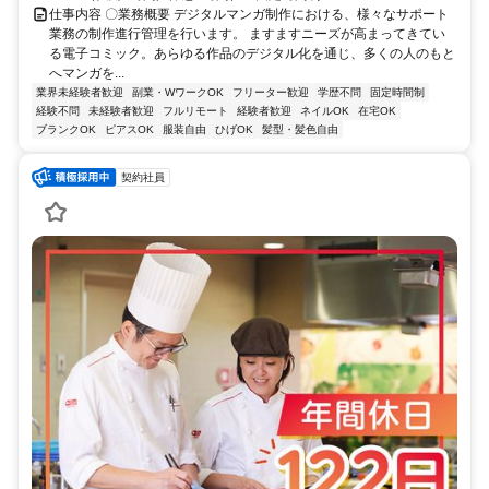
仕事内容 〇業務概要 デジタルマンガ制作における、様々なサポート
業務の制作進行管理を行います。 ますますニーズが高まってきてい
る電子コミック。あらゆる作品のデジタル化を通じ、多くの人のもと
へマンガを...
業界未経験者歓迎
副業・WワークOK
フリーター歓迎
学歴不問
固定時間制
経験不問
未経験者歓迎
フルリモート
経験者歓迎
ネイルOK
在宅OK
ブランクOK
ピアスOK
服装自由
ひげOK
髪型・髪色自由
契約社員