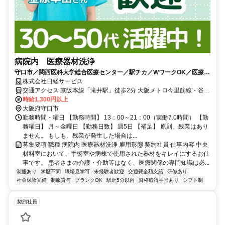
病院内 医療器材洗浄
守口市／関西医科大学総合医療センター／駅チカ／WワークOK／医療器
材の滅菌洗浄
株式会社日経サービス
交通アクセス 京阪本線「滝井駅」徒歩2分 大阪メトロ今里筋線・谷町
線「太子橋今市駅」徒歩5分 ＜通勤可能エリア＞ 好アクセスのため、
時給1,300円以上
門真市、大阪市、寝屋川市などからも通勤可能です！ もちろん上記
大阪府守口市
市以外からでもOK！
勤務時間・曜日 【勤務時間】 13：00～21：00（実働7.0時間） 【勤
務曜日】 月～金曜日 【勤務日数】 週5日 【補足】 原則、残業はあり
ません。 もしも、残業が発生した場合は...
募集要項 職種 病院内 医療器材洗浄 雇用形態 契約社員 仕事内容 中央
材料室において、手術室や病棟で使用された器材をキレイにするお仕
事です。 患者さまの介護・介助等はなく、医療関係の専門知識は必...
制服あり
学歴不問
職場見学可
未経験者歓迎
交通費全額支給
研修あり
社会保険完備
制服貸与
ブランクOK
駅近5分以内
資格取得手当あり
シフト制
契約社員