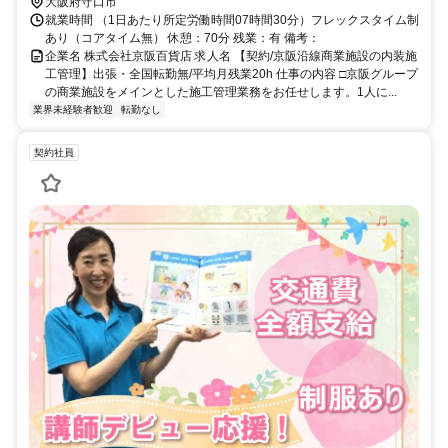
大阪府守口市
就業時間 （1日あたり所定労働時間07時間30分）フレックスタイム制
あり（コアタイム無） 休憩：70分 残業：有 備考：
企業名 株式会社京阪百貨店 求人名 【契約/京阪沿線商業施設の内装施
工管理】出張・全国転勤無/平均月残業20h 仕事の内容 □京阪グループ
の商業施設をメインとした施工管理業務をお任せします。1人に...
業界未経験者歓迎
転勤なし
契約社員