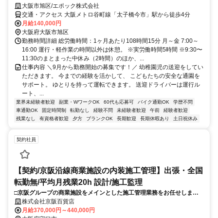
大阪市旭区/エポック株式会社
交通・アクセス 大阪メトロ谷町線「太子橋今市」駅から徒歩4分
月給140,000円
大阪府大阪市旭区
勤務時間詳細 総労働時間：1ヶ月あたり108時間15分 月～金 7:00～
16:00 運行・軽作業の時間以外は休憩。 ※実労働時間5時間 ※9:30〜
11:30のまとまった中休み（2時間）のほか、...
仕事内容 ＼9月から勤務開始の募集です！／ 幼稚園児の送迎をしてい
ただきます。 今までの経験を活かして、 こどもたちの安全な通園を
サポート。 ゆとりを持って運転できます。 送迎ドライバーは運行ル
ート、...
業界未経験者歓迎
副業・WワークOK
60代も応募可
バイク通勤OK
学歴不問
車通勤OK
固定時間制
転勤なし
経験不問
未経験者歓迎
午前
経験者歓迎
残業なし
有資格者歓迎
夕方
ブランクOK
長期歓迎
長期休暇あり
土日祝休み
契約社員
【契約/京阪沿線商業施設の内装施工管理】出張・全国
転勤無/平均月残業20h 設計/施工監理
□京阪グループの商業施設をメインとした施工管理業務をお任せしま
す。1人に業務負担がかからぬようコントロールし平均残業時間20h/月
株式会社京阪百貨店
です。 □京阪沿線の施設が対象となるため出張はございません。
月給370,000円～440,000円