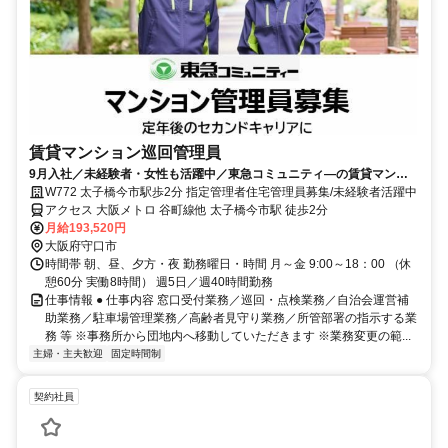
賃貸マンション巡回管理員
9月入社／未経験者・女性も活躍中／東急コミュニティ―の賃貸マンシ
ョン巡回管理人採用情報
W772 太子橋今市駅歩2分 指定管理者住宅管理員募集/未経験者活躍中
アクセス 大阪メトロ 谷町線他 太子橋今市駅 徒歩2分
月給193,520円
大阪府守口市
時間帯 朝、昼、夕方・夜 勤務曜日・時間 月～金 9:00～18：00 （休
憩60分 実働8時間） 週5日／週40時間勤務
仕事情報 ● 仕事内容 窓口受付業務／巡回・点検業務／自治会運営補
助業務／駐車場管理業務／高齢者見守り業務／所管部署の指示する業
務 等 ※事務所から団地内へ移動していただきます ※業務変更の範...
主婦・主夫歓迎
固定時間制
契約社員