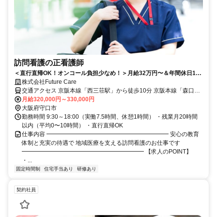
訪問看護の正看護師
＜直行直帰OK！オンコール負担少なめ！＞月給32万円〜＆年間休日120
日以上
株式会社Future Care
交通アクセス 京阪本線「西三荘駅」から徒歩10分 京阪本線「森口市
駅」から徒歩13分
月給320,000円～330,000円
大阪府守口市
勤務時間 9:30～18:00（実働7.5時間、休憩1時間） ・残業月20時間
以内（平均0〜10時間） ・直行直帰OK
仕事内容 ━━━━━━━━━━━━━━━━━━━━━ 安心の教育
体制と充実の待遇で 地域医療を支える訪問看護のお仕事です
━━━━━━━━━━━━━━━━━━━━━ 【求人のPOINT】
・...
固定時間制
住宅手当あり
研修あり
契約社員