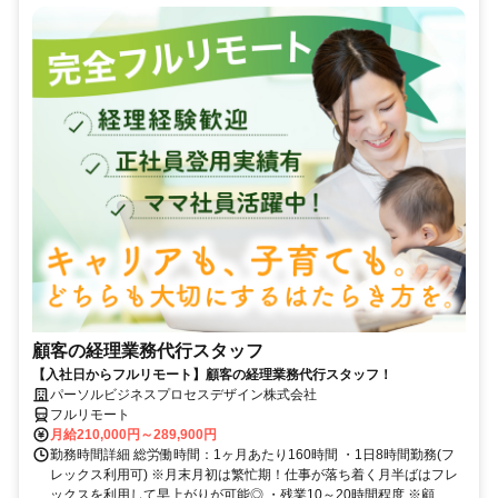
顧客の経理業務代行スタッフ
【入社日からフルリモート】顧客の経理業務代行スタッフ！
パーソルビジネスプロセスデザイン株式会社
フルリモート
月給210,000円～289,900円
勤務時間詳細 総労働時間：1ヶ月あたり160時間 ・1日8時間勤務(フ
レックス利用可) ※月末月初は繁忙期！仕事が落ち着く月半ばはフレ
ックスを利用して早上がりが可能◎ ・残業10～20時間程度 ※顧...