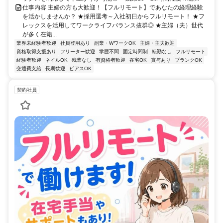
仕事内容 主婦の方も大歓迎！【フルリモート】であなたの経理経験
を活かしませんか？ ★採用選考～入社初日からフルリモート！ ★フ
レックスを活用してワークライフバランス抜群◎ ★主婦（夫）世代
が多く在籍...
業界未経験者歓迎
社員登用あり
副業・WワークOK
主婦・主夫歓迎
資格取得支援あり
フリーター歓迎
学歴不問
固定時間制
転勤なし
フルリモート
経験者歓迎
ネイルOK
残業なし
有資格者歓迎
在宅OK
賞与あり
ブランクOK
交通費支給
長期歓迎
ピアスOK
契約社員