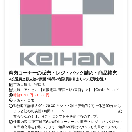
精肉コーナーの販売・レジ・パック詰め・商品補充
✅交通費全額支給✅実働7時間✅従業員割引あり✅未経験歓迎！
京阪百貨店 守口店
交通・アクセス 【京阪電車｢守口市駅｣東口すぐ】【Osaka Metro谷町
線 ｢守口駅｣下車、徒歩5分】
時給1,280円～1,380円
大阪府守口市
勤務時間詳細 8:00～20:30 ＊シフト制 ＊実働7時間 ＊休憩60分 ✅ち
ょっと短めの実働7時間！ ￣￣V￣￣￣￣￣￣￣￣￣￣￣￣￣￣￣ 残
業も少なめ！ 1ヵ月ごとにシフトを決定するので､ プ...
仕事内容 京阪百貨店内の精肉コーナーで､ 販売・レジ・パック詰め・
商品補充等をお願いします｡ 知識や経験がない方も先輩がイチから 丁