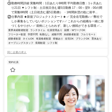
勤務時間詳細 実働時間：1日あたり8時間 平均勤務日数：1ヶ月あた
り21日 ▼シフト制：土日祝日含む週5日勤務 17：00～翌9：00の間
で実働8時間（土日祝含む週5日勤務） ・1時間休憩の他に前半...
仕事内容 ★新規プロジェクトスタート★ ✅ 完全在宅勤務♪ ✅ 弊社で
しか募集をしていないポジションです♪ ✅ これからの組織を一緒に形
づくるやりがい ✅ 前例にとらわれず、新しい挑戦ができる環境 ✅...
業界未経験者歓迎
ランチタイム
社員登用あり
副業・WワークOK
フリーター歓迎
学歴不問
転勤なし
経験不問
未経験者歓迎
フルリモート
経験者歓迎
ネイルOK
有資格者歓迎
研修あり
在宅OK
ブランクOK
育休あり
オープニングスタッフ
長期歓迎
シフト制
同じ企業の求人
契約社員