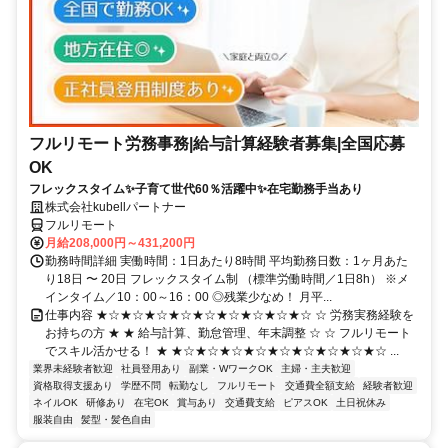
フルリモート労務事務|給与計算経験者募集|全国応募
OK
フレックスタイム✨子育て世代60％活躍中✨在宅勤務手当あり
株式会社kubellパートナー
フルリモート
月給208,000円～431,200円
勤務時間詳細 実働時間：1日あたり8時間 平均勤務日数：1ヶ月あた
り18日 〜 20日 フレックスタイム制 （標準労働時間／1日8h） ※メ
インタイム／10：00～16：00 ◎残業少なめ！ 月平...
仕事内容 ★☆★☆★☆★☆★☆★☆★☆★☆★☆ ☆ 労務実務経験を
お持ちの方 ★ ★ 給与計算、勤怠管理、年末調整 ☆ ☆ フルリモート
でスキル活かせる！ ★ ★☆★☆★☆★☆★☆★☆★☆★☆★☆ ...
業界未経験者歓迎
社員登用あり
副業・WワークOK
主婦・主夫歓迎
資格取得支援あり
学歴不問
転勤なし
フルリモート
交通費全額支給
経験者歓迎
ネイルOK
研修あり
在宅OK
賞与あり
交通費支給
ピアスOK
土日祝休み
服装自由
髪型・髪色自由