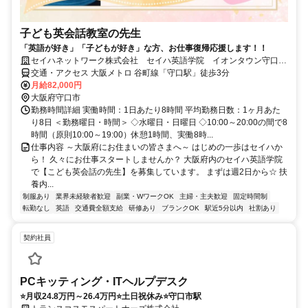
子ども英会話教室の先生
「英語が好き」「子どもが好き」な方、お仕事復帰応援します！！
セイハネットワーク株式会社 セイハ英語学院 イオンタウン守口教
室
交通・アクセス 大阪メトロ 谷町線「守口駅」徒歩3分
月給82,000円
大阪府守口市
勤務時間詳細 実働時間：1日あたり8時間 平均勤務日数：1ヶ月あた
り8日 ＜勤務曜日・時間＞ ◇水曜日・日曜日 ◇10:00～20:00の間で8
時間（原則10:00～19:00）休憩1時間、実働8時...
仕事内容 ～大阪府にお住まいの皆さまへ～ はじめの一歩はセイハか
ら！ 久々にお仕事スタートしませんか？ 大阪府内のセイハ英語学院
で【こども英会話の先生】を募集しています。 まずは週2日から☆ 扶
養内...
制服あり
業界未経験者歓迎
副業・WワークOK
主婦・主夫歓迎
固定時間制
転勤なし
英語
交通費全額支給
研修あり
ブランクOK
駅近5分以内
社割あり
契約社員
PCキッティング・ITヘルプデスク
⭐月収24.8万円～26.4万円⭐土日祝休み⭐守口市駅