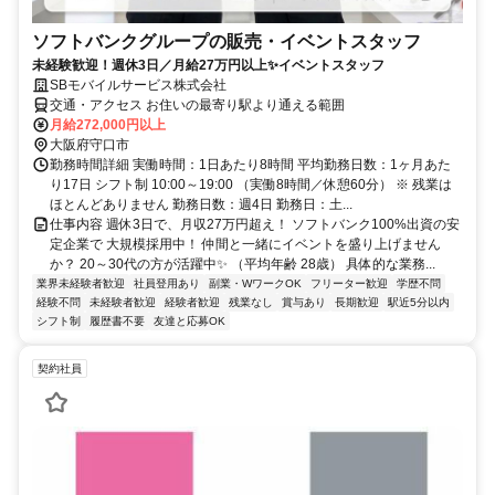
ソフトバンクグループの販売・イベントスタッフ
未経験歓迎！週休3日／月給27万円以上✨イベントスタッフ
SBモバイルサービス株式会社
交通・アクセス お住いの最寄り駅より通える範囲
月給272,000円以上
大阪府守口市
勤務時間詳細 実働時間：1日あたり8時間 平均勤務日数：1ヶ月あた
り17日 シフト制 10:00～19:00 （実働8時間／休憩60分） ※ 残業は
ほとんどありません 勤務日数：週4日 勤務日：土...
仕事内容 週休3日で、月収27万円超え！ ソフトバンク100%出資の安
定企業で 大規模採用中！ 仲間と一緒にイベントを盛り上げません
か？ 20～30代の方が活躍中✨ （平均年齢 28歳） 具体的な業務...
業界未経験者歓迎
社員登用あり
副業・WワークOK
フリーター歓迎
学歴不問
経験不問
未経験者歓迎
経験者歓迎
残業なし
賞与あり
長期歓迎
駅近5分以内
シフト制
履歴書不要
友達と応募OK
契約社員