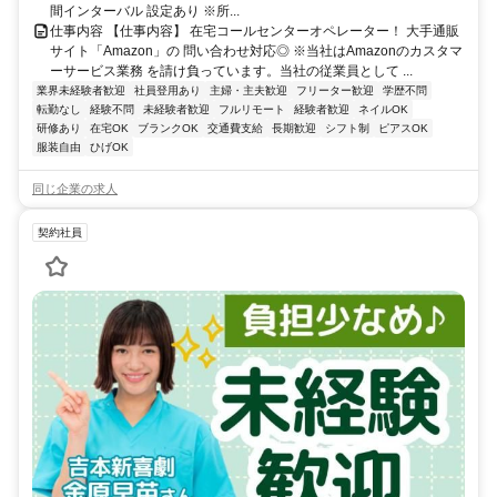
間インターバル 設定あり ※所...
仕事内容 【仕事内容】 在宅コールセンターオペレーター！ 大手通販
サイト「Amazon」の 問い合わせ対応◎ ※当社はAmazonのカスタマ
ーサービス業務 を請け負っています。当社の従業員として ...
業界未経験者歓迎
社員登用あり
主婦・主夫歓迎
フリーター歓迎
学歴不問
転勤なし
経験不問
未経験者歓迎
フルリモート
経験者歓迎
ネイルOK
研修あり
在宅OK
ブランクOK
交通費支給
長期歓迎
シフト制
ピアスOK
服装自由
ひげOK
同じ企業の求人
契約社員