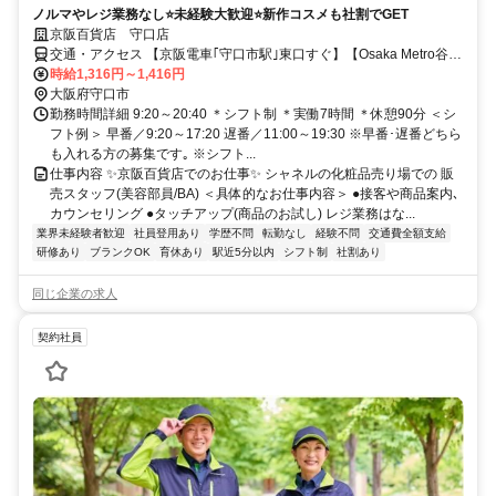
ノルマやレジ業務なし⭐未経験大歓迎⭐新作コスメも社割でGET
京阪百貨店 守口店
交通・アクセス 【京阪電車｢守口市駅｣東口すぐ】【Osaka Metro谷町
線 ｢守口駅｣下車、徒歩5分】
時給1,316円～1,416円
大阪府守口市
勤務時間詳細 9:20～20:40 ＊シフト制 ＊実働7時間 ＊休憩90分 ＜シ
フト例＞ 早番／9:20～17:20 遅番／11:00～19:30 ※早番･遅番どちら
も入れる方の募集です｡ ※シフト...
仕事内容 ✨京阪百貨店でのお仕事✨ シャネルの化粧品売り場での 販
売スタッフ(美容部員/BA) ＜具体的なお仕事内容＞ ●接客や商品案内､
カウンセリング ●タッチアップ(商品のお試し) レジ業務はな...
業界未経験者歓迎
社員登用あり
学歴不問
転勤なし
経験不問
交通費全額支給
研修あり
ブランクOK
育休あり
駅近5分以内
シフト制
社割あり
同じ企業の求人
契約社員