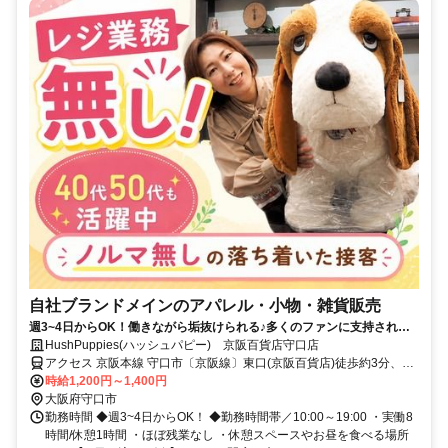
自社ブランドメインのアパレル・小物・雑貨販売
週3~4日からOK！働きながら垢抜けられる♪多くのファンに支持される
自社のお洋服を届けるお仕事！
HushPuppies(ハッシュパピー) 京阪百貨店守口店
アクセス 京阪本線 守口市〔京阪線〕東口(京阪百貨店)徒歩約3分、
OsakaMetro谷町線 守口〔Osaka1番口徒歩約6分、京阪本線 西三荘徒
時給1,200円～1,400円
歩約11分
大阪府守口市
勤務時間 ◆週3~4日からOK！ ◆勤務時間帯／10:00～19:00 ・実働8
時間/休憩1時間 ・ほぼ残業なし ・休憩スペースやお昼を食べる場所