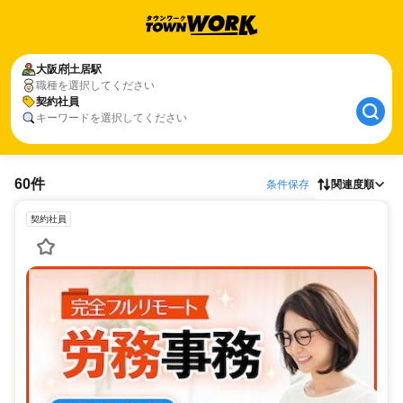
大阪府
土居駅
職種を選択してください
契約社員
キーワードを選択してください
60件
条件保存
関連度順
契約社員