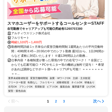
スマホユーザーをサポートするコールセンターSTAFF
在宅勤務でキャリアアップも可能◎昇給有/1260703380
アルティウスリンク株式会社
フルリモート
時給1,320円～1,400円
勤務時間詳細 1ヶ月単位の変形労働時間制 1週間あたりの平均労働時
間：40時間 8:45～20:00の中でのシフト勤務 週3日から、1日2時間か
らなど 柔軟に対応いたします！ ※週12時間以上の勤務...
仕事内容 ＊各種制度が整った環境の中での在宅ワーク！ ＊全国どこ
からでも応募可能◎ ＊PCやモニター等の機材は無料で貸与！ ＊希望
があれば講師などサポート側へキャリアUPも可能！ ＝＝＝＝＝＝＝
＝＝...
業界未経験者歓迎
変形労働時間制
副業・WワークOK
主婦・主夫歓迎
フリーター歓迎
転勤なし
フルリモート
経験者歓迎
ネイルOK
研修あり
在宅OK
ブランクOK
長期歓迎
ピアスOK
服装自由
履歴書不要
ひげOK
髪型・髪色自由
前へ
次へ
1
2
3