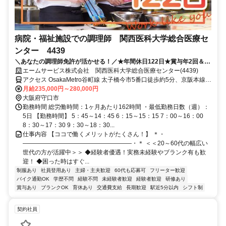
病院・福祉施設での調理師 関西医科大学総合医療セ
ンター 4439
＼あなたの調理師免許が活かせる！／★年間休日122日★賞与年2回＆正
社員登用有★待遇充実の大手企業◎
エームサービス株式会社 関西医科大学総合医療センター(4439)
アクセス OsakaMetro谷町線 太子橋今市5番口徒歩約5分、京阪本線
土居（大阪府）徒歩約7分、京阪本線 千林徒歩約7分 ※住所から自動
月給235,000円～280,000円
設定しているため、MAPの位置がずれている場合がございます
大阪府守口市
勤務時間 総労働時間：1ヶ月あたり162時間 ・最低勤務日数（週）：
5日 【勤務時間】 5：45～14：45 6：15～15：15 7：00～16：00
8：30～17：30 9：30～18：30...
仕事内容 【ココで働くメリットがたくさん！】 ＊・
――――――――――――――――――・＊ ＜＜20～60代の幅広い
世代の方が活躍中＞＞ ◆経験者優遇！実務未経験やブランク有も歓
迎！ ◆困った時はすぐ...
制服あり
社員登用あり
主婦・主夫歓迎
60代も応募可
フリーター歓迎
バイク通勤OK
学歴不問
経験不問
未経験者歓迎
経験者歓迎
研修あり
賞与あり
ブランクOK
育休あり
交通費支給
長期歓迎
駅近5分以内
シフト制
契約社員