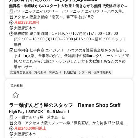
無資格・未経験からのスタート大歓迎！働きながら無料で資格取得でき
ます！正社員への登用制度もあります。充実した研修制度であなたのキ
パナソニックエイジフリー パナソニック エイジフリーハウス茨木
ャリアアップを応援します！
沢良宜
アクセス 阪急京都線「南茨木」駅下車 徒歩15分
月給238,810円
大阪府茨木市
勤務時間 総労働時間：1ヶ月あたり167時間 (1)7：00～16：00
(2)9：00～18：00 (3)11:00～20:00 (4)16：00～翌10：00 ※シフト
勤務
仕事内容 仕事内容 エイジフリーハウスの介護業務全般ををお任せし
ます！■入浴、食事等の介助、機能訓練の補助■レクリエーションの実
施 などこれから介護にチャレンジしたい方も大歓迎！あなたのきめ
細かいサー...
交通費全額支給
賞与あり
育休あり
長期歓迎
シフト制
長期休暇あり
契約社員
ラー麺ずんどう屋のスタッフ Ramen Shop Staff
High Pay！SSW OK！Staff Meals！
ラー麺ずんどう屋 茨木島一店
交通・アクセス 大阪モノレール線「沢良宜駅」から徒歩17分 阪急京
都本線「南茨木駅」から徒歩26分 大阪モノレール線「摂津駅」から
月給240,000円以上
徒歩29分 大阪モノレール線「南茨木駅」から徒歩27分 車（マイカ
大阪府茨木市