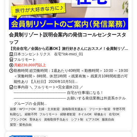
会員制リゾート説明会案内の発信コールセンタースタ
ッフ
【完全在宅／全国から応募OK】旅行好きさんにおススメ！会員制リゾー
トのご案内×テレワーク・リモートワーク◎月収34万円以上も可能！
日本コンセントリクス 在宅*/ok-mvci_01
フルリモート
月給230,000円以上
勤務時間 総労働時間：1週あたり40時間 ＜勤務時間＞ 10:00 ～ 19:00
＜実働時間＞ 8時間、休憩1時間 ＜残業有無＞ 残業月10時間程度の可
能性あり 【入社日】 2026年10月5日...
仕事内容 ＼ フルリモート×完全週休2日 ／
─────────────────── 自宅が仕事場になる！
─────────────────── お願いする発信業務は外資系ホテル
グループの 会員制...
副業・WワークOK
主婦・主夫歓迎
資格取得支援あり
フリーター歓迎
学歴不問
転勤なし
経験不問
フルリモート
経験者歓迎
ネイルOK
研修あり
在宅OK
ブランクOK
育休あり
資格取得手当あり
シフト制
ピアスOK
服装自由
髪型・髪色自由