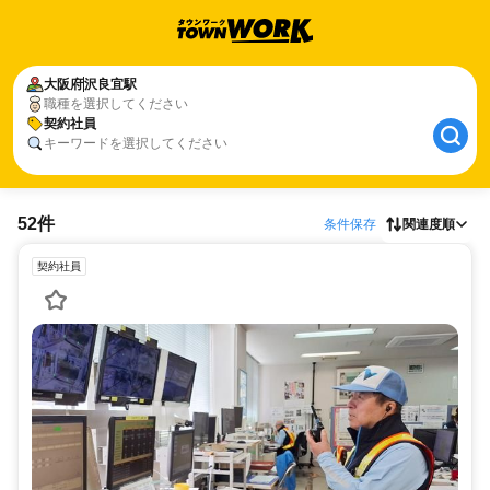
大阪府
沢良宜駅
職種を選択してください
契約社員
キーワードを選択してください
52件
条件保存
関連度順
契約社員