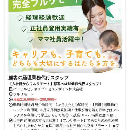
顧客の経理業務代行スタッフ
【入社日からフルリモート】顧客の経理業務代行スタッフ！
パーソルビジネスプロセスデザイン株式会社
フルリモート
月給210,000円～289,900円
勤務時間詳細 総労働時間：1ヶ月あたり160時間 ・1日8時間勤務(フ
レックス利用可) ※月末月初は繁忙期！仕事が落ち着く月半ばはフレ
ックスを利用して早上がりが可能◎ ・残業10～20時間程度 ※顧...
仕事内容 主婦の方も大歓迎！【フルリモート】であなたの経理経験
を活かしませんか？ ★採用選考～入社初日からフルリモート！ ★フ