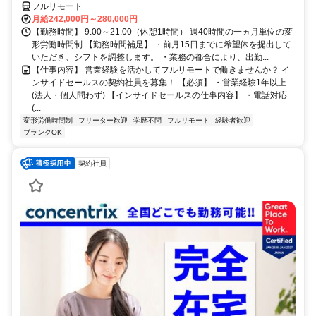
フルリモート
月給242,000円～280,000円
【勤務時間】 9:00～21:00（休憩1時間） 週40時間の一ヵ月単位の変
形労働時間制 【勤務時間補足】 ・前月15日までに希望休を提出して
いただき、シフトを調整します。 ・業務の都合により、出勤...
【仕事内容】 営業経験を活かしてフルリモートで働きませんか？ イ
ンサイドセールスの契約社員を募集！ 【必須】 ・営業経験1年以上
(法人・個人問わず) 【インサイドセールスの仕事内容】 ・電話対応
(...
変形労働時間制
フリーター歓迎
学歴不問
フルリモート
経験者歓迎
ブランクOK
契約社員