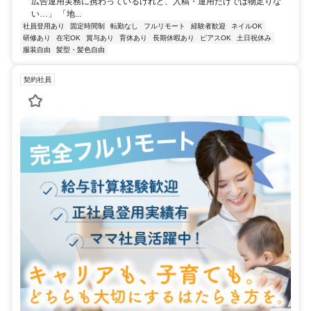
広告運用実務に携わっているけれど、入稿・運用だけでは物足りな
い…」 「地...
社員登用あり
固定時間制
転勤なし
フルリモート
経験者歓迎
ネイルOK
研修あり
在宅OK
賞与あり
育休あり
長期休暇あり
ピアスOK
土日祝休み
服装自由
髪型・髪色自由
契約社員