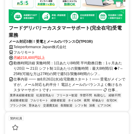
フードデリバリーカスタマーサポート(完全在宅)受電
業務
メール対応5割！受電とメールのバランス◎(TP03R)
Teleperformance Japan株式会社
フルリモート
月給218,400円以上
勤務時間詳細 実働時間：1日あたり8時間 平均勤務日数：1ヶ月あた
り20日 〜 21日 シフト制 1日あたりの実働時間：最大8時間/日 ◆7～
25時(可能な方は27時)の間で週5日/実働8時間のシフ...
仕事内容 ━━ 📅8月26日(水)在宅勤務スタート！━━ 受電がメインで
すが、メール対応も約半分！ 電話とメールのバランスよく働けるカ
スタマーサポートです♪ ━━━━━━━━━━━━━━ 📋 仕事...
業界未経験者歓迎
社員登用あり
フリーター歓迎
学歴不問
転勤なし
経験不問
未経験者歓迎
フルリモート
経験者歓迎
ネイルOK
夜間
研修あり
在宅OK
ブランクOK
育休あり
交通費支給
長期歓迎
シフト制
深夜
ピアスOK
契約社員