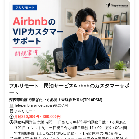
フルリモート 民泊サービスAirbnbのカスタマーサポ
ート
深夜帯勤務で稼ぎたい方必見！未経験歓迎✨(TP18PSM)
Teleperformance Japan株式会社
フルリモート
月給330,000円～360,000円
勤務時間詳細 実働時間：1日あたり8時間 平均勤務日数：1ヶ月あた
り21日 ▼シフト制：土日祝日含む週5日勤務 17：00～翌9：00の間
で実働8時間（土日祝含む週5日勤務） ・1時間休憩の他に前半...
仕事内容 ★新規プロジェクトスタート★ ✅ 完全在宅勤務♪ ✅ 弊社で