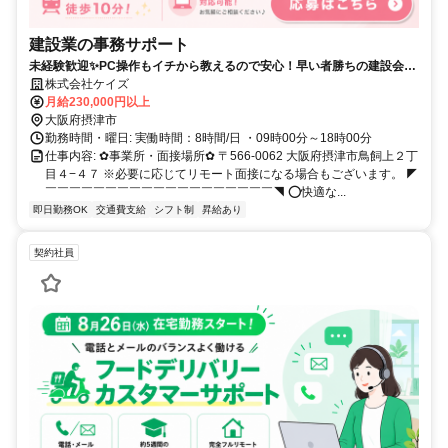
建設業の事務サポート
未経験歓迎✨PC操作もイチから教えるので安心！早い者勝ちの建設会社
でのオフィスワーク・事務職♪
株式会社ケイズ
月給230,000円以上
大阪府摂津市
勤務時間・曜日: 実働時間：8時間/日 ・09時00分～18時00分
仕事内容: ✿事業所・面接場所✿ 〒566-0062 大阪府摂津市鳥飼上２丁
目４−４７ ※必要に応じてリモート面接になる場合もございます。 ◤
￣￣￣￣￣￣￣￣￣￣￣￣￣￣￣￣￣￣￣◥ ⭕快適な...
即日勤務OK
交通費支給
シフト制
昇給あり
契約社員