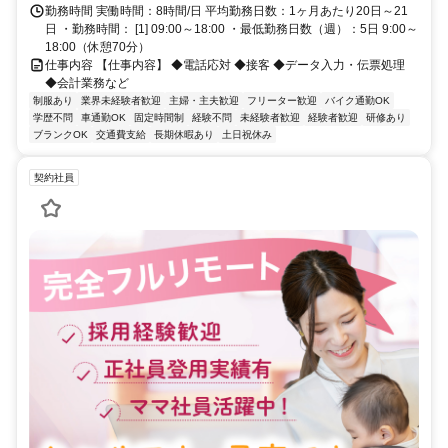
勤務時間 実働時間：8時間/日 平均勤務日数：1ヶ月あたり20日～21
日 ・勤務時間： [1] 09:00～18:00 ・最低勤務日数（週）：5日 9:00～
18:00（休憩70分）
仕事内容 【仕事内容】 ◆電話応対 ◆接客 ◆データ入力・伝票処理
◆会計業務など
制服あり
業界未経験者歓迎
主婦・主夫歓迎
フリーター歓迎
バイク通勤OK
学歴不問
車通勤OK
固定時間制
経験不問
未経験者歓迎
経験者歓迎
研修あり
ブランクOK
交通費支給
長期休暇あり
土日祝休み
契約社員