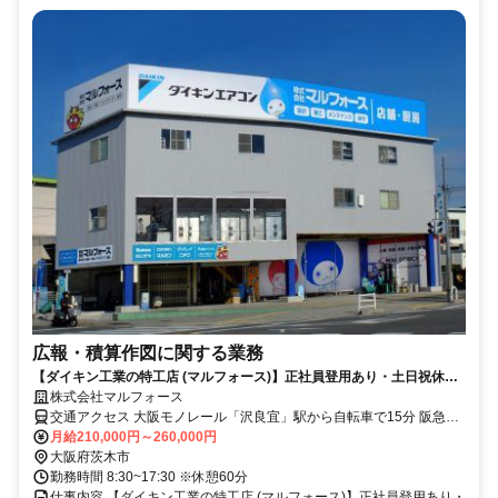
広報・積算作図に関する業務
【ダイキン工業の特工店 (マルフォース)】正社員登用あり・土日祝休み|
広報、積算・作図に関する業務|契約社員|茨木市
株式会社マルフォース
交通アクセス 大阪モノレール「沢良宜」駅から自転車で15分 阪急
「茨木駅」、ＪＲ「茨木駅」からバス15分、降車後徒歩15分 ◇車、
月給210,000円～260,000円
バイク、自転車通勤ＯＫ
大阪府茨木市
勤務時間 8:30~17:30 ※休憩60分
仕事内容 【ダイキン工業の特工店 (マルフォース)】正社員登用あり・