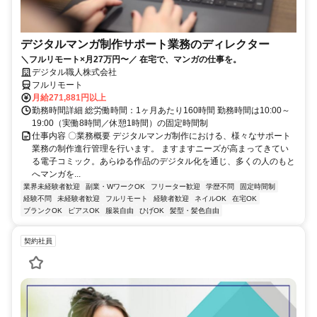
デジタルマンガ制作サポート業務のディレクター
＼フルリモート×月27万円〜／ 在宅で、マンガの仕事を。
デジタル職人株式会社
フルリモート
月給271,881円以上
勤務時間詳細 総労働時間：1ヶ月あたり160時間 勤務時間は10:00～
19:00（実働8時間／休憩1時間）の固定時間制
仕事内容 〇業務概要 デジタルマンガ制作における、様々なサポート
業務の制作進行管理を行います。 ますますニーズが高まってきてい
る電子コミック。あらゆる作品のデジタル化を通じ、多くの人のもと
へマンガを...
業界未経験者歓迎
副業・WワークOK
フリーター歓迎
学歴不問
固定時間制
経験不問
未経験者歓迎
フルリモート
経験者歓迎
ネイルOK
在宅OK
ブランクOK
ピアスOK
服装自由
ひげOK
髪型・髪色自由
契約社員