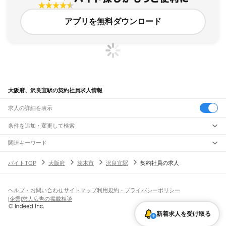
アプリを無料ダウンロード
大阪府、沢良宜駅の契約社員求人情報
求人の詳細を表示
条件を追加・変更して検索
市区町村を追加・変更
関連キーワード
完全在宅ワーク 全国
シール貼り 在宅
現在地周辺
ガチャガチャ
犬カフェ
大阪府
駅を追加・変更
バイトTOP
大阪府
茨木市
沢良宜駅
契約社員の求人
大阪府
すべて
大阪市
すべて
職種を追加・変更
JR京都線
都島区
福島区
此花区
西区
港区
大正区
天王寺区
浪速区
西淀川区
東淀川区
東成区
島本駅
高槻駅
摂津富田駅
JR総持寺駅
茨木駅
千里丘駅
岸辺駅
吹田駅
東淀川駅
飲食・フードサービス
生野区
旭区
城東区
阿倍野区
住吉区
東住吉区
西成区
淀川区
鶴見区
住之江区
ヘルプ・お問い合わせ
サイトマップ
利用規約・プライバシーポリシー
特徴を追加・変更
新大阪駅
大阪駅
飲食・フードサービス
平野区
北区
中央区
すべて
[企業]求人広告の掲載相談
ホールスタッフ
キッチンスタッフ
皿洗い・洗い場
精肉・鮮魚加工
給食調理
人気
JR神戸線(大阪～神戸)
堺市
すべて
雇用形態を追加・変更
新着求人を受け取る
パン屋（ベーカリー）
フードカウンター販売員
バー（BAR）・バーテンダー
日払いOK
高校生歓迎
学生歓迎
深夜の仕事
髪型・髪色自由
ひげOK
ネイルOK
大阪駅
塚本駅
堺区
中区
東区
西区
南区
北区
美原区
飲食店補助（開店・閉店準備）
飲食店（店長・マネージャー）
ピアスOK
アルバイト・パート
履歴書不要
オープニングスタッフ
留学生・外国人活躍中