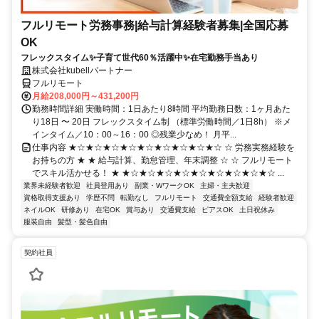
フルリモート労務事務|給与計算経験者募集|全国応募
OK
フレックスタイム✨子育て世代60％活躍中✨在宅勤務手当あり
株式会社kubellパートナー
フルリモート
月給208,000円～431,200円
勤務時間詳細 実働時間：1日あたり8時間 平均勤務日数：1ヶ月あた
り18日 〜 20日 フレックスタイム制 （標準労働時間／1日8h） ※メ
インタイム／10：00～16：00 ◎残業少なめ！ 月平...
仕事内容 ★☆★☆★☆★☆★☆★☆★☆★☆★☆ ☆ 労務実務経験を
お持ちの方 ★ ★ 給与計算、勤怠管理、年末調整 ☆ ☆ フルリモート
でスキル活かせる！ ★ ★☆★☆★☆★☆★☆★☆★☆★☆★☆ ...
業界未経験者歓迎
社員登用あり
副業・WワークOK
主婦・主夫歓迎
資格取得支援あり
学歴不問
転勤なし
フルリモート
交通費全額支給
経験者歓迎
ネイルOK
研修あり
在宅OK
賞与あり
交通費支給
ピアスOK
土日祝休み
服装自由
髪型・髪色自由
契約社員