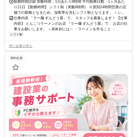
ー）・バイク・自転車通勤OK
勤務時間詳細 実働時間：1日あたり8時間 平均勤務日数：1ヶ月あた
り21日 【勤務時間】 シフト制（実働8時間） ※原則24時間営業の店
舗での勤務となるため、深夜帯を含むシフト制となります。 ＜シ...
仕事内容 「ラー麺 ずんどう屋」で、 スタッフを募集します！ 【仕事
内容】 とんこつラーメンのお店 『ラー麺 ずんどう屋』で、 お店の仕
事をお願いします。 ～具体的には～ ・ラーメンを作ること ・...
シフト制
同じ企業の求人
契約社員