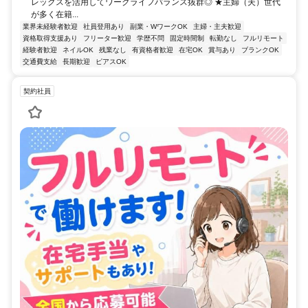
レックスを活用してワークライフバランス抜群◎ ★主婦（夫）世代
が多く在籍...
業界未経験者歓迎
社員登用あり
副業・WワークOK
主婦・主夫歓迎
資格取得支援あり
フリーター歓迎
学歴不問
固定時間制
転勤なし
フルリモート
経験者歓迎
ネイルOK
残業なし
有資格者歓迎
在宅OK
賞与あり
ブランクOK
交通費支給
長期歓迎
ピアスOK
契約社員