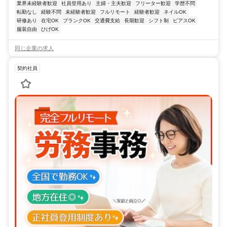
業界未経験者歓迎
社員登用あり
主婦・主夫歓迎
フリーター歓迎
学歴不問
転勤なし
経験不問
未経験者歓迎
フルリモート
経験者歓迎
ネイルOK
研修あり
在宅OK
ブランクOK
交通費支給
長期歓迎
シフト制
ピアスOK
服装自由
ひげOK
同じ企業の求人
契約社員