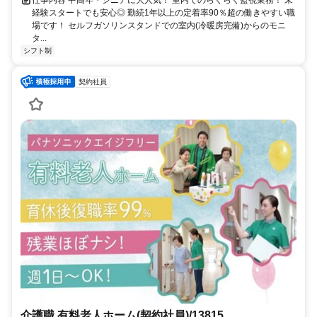
仕事内容 中高年・シニアに大人気！ 室内でのらくらく監視業務！ 未
経験スタートでも安心◎ 勤続1年以上の定着率90％超の働きやすい職
場です！ セルフガソリンスタンドでの室内(冷暖房完備)からのモニ
タ...
シフト制
契約社員
介護職 有料老人ホーム(契約社員)/13815