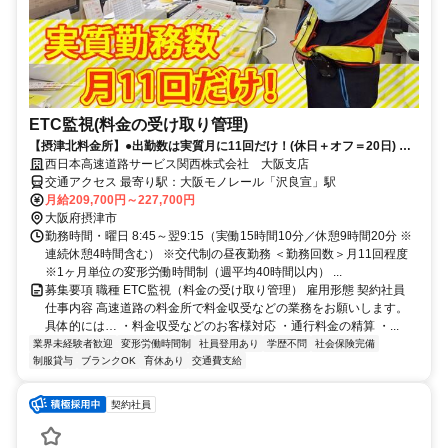
ETC監視(料金の受け取り管理)
【摂津北料金所】●出勤数は実質月に11回だけ！(休日＋オフ＝20日) ※
詳細は原稿内をチェック
西日本高速道路サービス関西株式会社 大阪支店
交通アクセス 最寄り駅：大阪モノレール「沢良宣」駅
月給209,700円～227,700円
大阪府摂津市
勤務時間・曜日 8:45～翌9:15（実働15時間10分／休憩9時間20分 ※
連続休憩4時間含む） ※交代制の昼夜勤務 ＜勤務回数＞月11回程度
※1ヶ月単位の変形労働時間制（週平均40時間以内） ...
募集要項 職種 ETC監視（料金の受け取り管理） 雇用形態 契約社員
仕事内容 高速道路の料金所で料金収受などの業務をお願いします。
具体的には… ・料金収受などのお客様対応 ・通行料金の精算 ・...
業界未経験者歓迎
変形労働時間制
社員登用あり
学歴不問
社会保険完備
制服貸与
ブランクOK
育休あり
交通費支給
契約社員