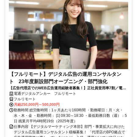
【フルリモート】デジタル広告の運用コンサルタン
ト 23年度新設部門オープニング・部門強化
【広告代理店でのWEB広告運用経験者募集！】正社員登用率7割／電通
G／全国×完全在宅／年休126日・土日祝休み／残業月平均4時間19分
電通デジタルアンカー フルリモート
フルリモート
月給250,000円～500,000円
勤務時間 総労働時間：1ヶ月あたり160時間 ・勤務曜日：月・火・
水・木・金 ・勤務時間： [1] 09:30～18:30 ・最低勤務日数（週）：5
日 残業月平均4時間19分（2025年度）
仕事内容 【デジタルマーケティング本部】部門・事業拡大に向けた
デジタル広告運用コンサルタント積極募集！ 「代理店のBPO拠点で