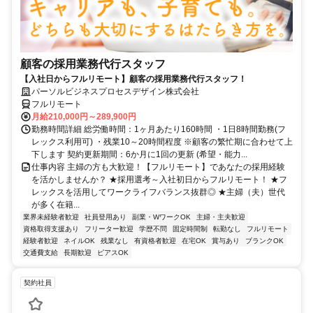
顧客の採用業務代行スタッフ
【入社日からフルリモート】顧客の採用業務代行スタッフ！
パーソルビジネスプロセスデザイン株式会社
フルリモート
月給210,000円～289,900円
勤務時間詳細 総労働時間：1ヶ月あたり160時間 ・1日8時間勤務(フ
レックス利用可) ・残業10～20時間程度 ※顧客の繁忙期に合わせて上
下します 契約更新期間：6か月に1回の更新 (希望・能力...
仕事内容 主婦の方も大歓迎！【フルリモート】であなたの採用経験
を活かしませんか？ ★採用選考～入社初日からフルリモート！ ★フ
レックスを活用してワークライフバランス抜群◎ ★主婦（夫）世代
が多く在籍...
業界未経験者歓迎
社員登用あり
副業・WワークOK
主婦・主夫歓迎
資格取得支援あり
フリーター歓迎
学歴不問
固定時間制
転勤なし
フルリモート
経験者歓迎
ネイルOK
残業なし
有資格者歓迎
在宅OK
賞与あり
ブランクOK
交通費支給
長期歓迎
ピアスOK
契約社員