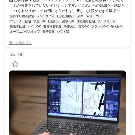
しか募集をしていないポジションです♪ ✅ これからの組織を一緒に形
づくるやりがい ✅ 前例にとらわれず、新しい挑戦ができる環境 ✅...
業界未経験者歓迎
ランチタイム
社員登用あり
副業・WワークOK
フリーター歓迎
学歴不問
転勤なし
経験不問
未経験者歓迎
フルリモート
経験者歓迎
ネイルOK
有資格者歓迎
研修あり
在宅OK
ブランクOK
育休あり
オープニングスタッフ
長期歓迎
シフト制
同じ企業の求人
契約社員