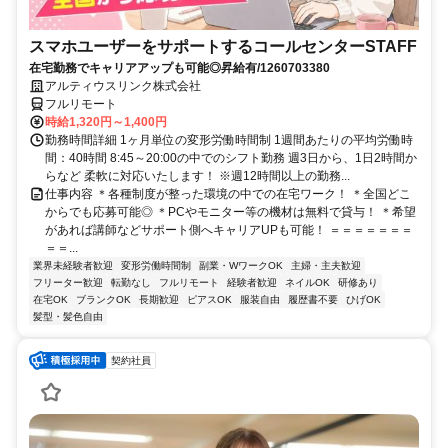
スマホユーザーをサポートするコールセンターSTAFF
在宅勤務でキャリアアップも可能◎昇給有/1260703380
アルティウスリンク株式会社
フルリモート
時給1,320円～1,400円
勤務時間詳細 1ヶ月単位の変形労働時間制 1週間あたりの平均労働時
間：40時間 8:45～20:00の中でのシフト勤務 週3日から、1日2時間か
らなど 柔軟に対応いたします！ ※週12時間以上の勤務...
仕事内容 ＊各種制度が整った環境の中での在宅ワーク！ ＊全国どこ
からでも応募可能◎ ＊PCやモニター等の機材は無料で貸与！ ＊希望
があれば講師などサポート側へキャリアUPも可能！ ＝＝＝＝＝＝＝
＝＝...
業界未経験者歓迎
変形労働時間制
副業・WワークOK
主婦・主夫歓迎
フリーター歓迎
転勤なし
フルリモート
経験者歓迎
ネイルOK
研修あり
在宅OK
ブランクOK
長期歓迎
ピアスOK
服装自由
履歴書不要
ひげOK
髪型・髪色自由
契約社員