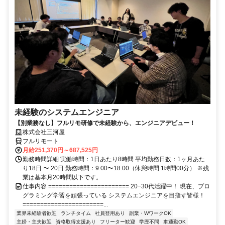
未経験のシステムエンジニア
【別業務なし】フルリモ研修で未経験から、エンジニアデビュー！
株式会社三河屋
フルリモート
月給251,370円～687,525円
勤務時間詳細 実働時間：1日あたり8時間 平均勤務日数：1ヶ月あた
り18日 〜 20日 勤務時間：9:00〜18:00（休憩時間 1時間00分） ※残
業は基本月20時間以下です。
仕事内容 ======================= 20−30代活躍中！ 現在、プロ
グラミング学習を頑張っている システムエンジニアを目指す皆様！
=======================...
業界未経験者歓迎
ランチタイム
社員登用あり
副業・WワークOK
主婦・主夫歓迎
資格取得支援あり
フリーター歓迎
学歴不問
車通勤OK