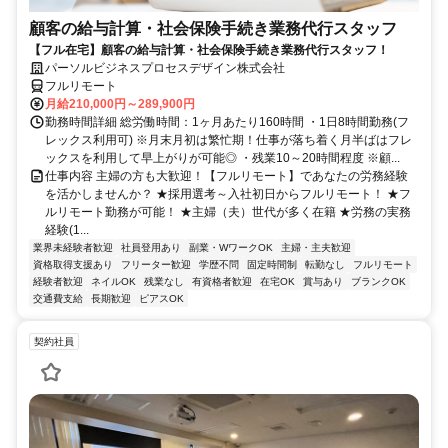
顧客の給与計算・社会保険手続き業務代行スタッフ
【フル在宅】顧客の給与計算・社会保険手続き業務代行スタッフ！
パーソルビジネスプロセスデザイン株式会社
フルリモート
月給210,000円～289,900円
勤務時間詳細 総労働時間：1ヶ月あたり160時間 ・1日8時間勤務(フ
レックス利用可) ※月末月初は繁忙期！仕事が落ち着く月半ばはフレ
ックスを利用して早上がりが可能◎ ・残業10～20時間程度 ※顧...
仕事内容 主婦の方も大歓迎！【フルリモート】であなたの労務経験
を活かしませんか？ ★採用選考～入社初日からフルリモート！ ★フ
ルリモート勤務が可能！ ★主婦（夫）世代が多く在籍 ★労務の実務
経験(1...
業界未経験者歓迎
社員登用あり
副業・WワークOK
主婦・主夫歓迎
資格取得支援あり
フリーター歓迎
学歴不問
固定時間制
転勤なし
フルリモート
経験者歓迎
ネイルOK
残業なし
有資格者歓迎
在宅OK
賞与あり
ブランクOK
交通費支給
長期歓迎
ピアスOK
契約社員