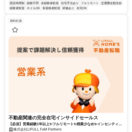
固定時間制
経験不問
未経験者歓迎
住宅手当あり
フルリモート
交通費全額支給
経験者歓迎
ネイルOK
有資格者歓迎
研修あり
在宅OK
契約社員
不動産関連の完全在宅インサイドセールス
【必須】営業経験1年以上✨フルリモート✨残業少なめ✨インセンティブ
有
株式会社LIFULL FaM Partners