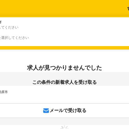
市
市
してください
を選択してください
求人が見つかりませんでした
この条件の新着求人を受け取る
 柏原市
メールで受け取る