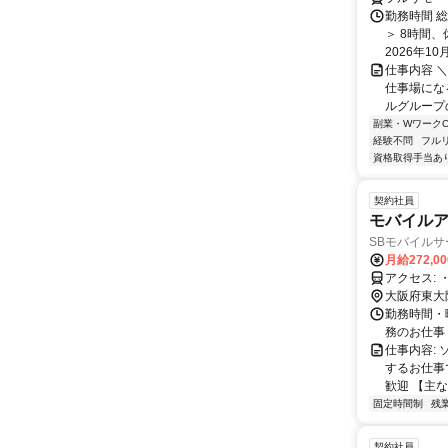
勤務時間 総
＞ 8時間
2026年10月
仕事内容 ＼
仕事場になる
ルグループの
副業・WワークO
経験不問
フル
資格取得手当あ
契約社員
モバイル
SBモバイル
月給272,0
ア
大阪府東大
勤務時間・曜
務のお仕事
仕事内容:
するお仕事
歓迎 【主な
固定時間制
残
契約社員