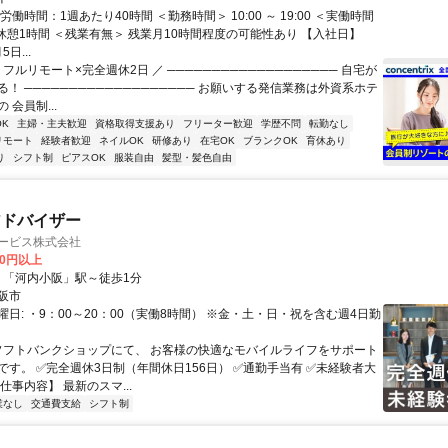
労働時間：1週あたり40時間 ＜勤務時間＞ 10:00 ～ 19:00 ＜実働時間
、休憩1時間 ＜残業有無＞ 残業月10時間程度の可能性あり 【入社日】
5日...
 フルリモート×完全週休2日 ／ ─────────────────── 自宅が
！ ─────────────────── お願いする発信業務は外資系ホテ
 会員制...
K
主婦・主夫歓迎
資格取得支援あり
フリーター歓迎
学歴不問
転勤なし
リモート
経験者歓迎
ネイルOK
研修あり
在宅OK
ブランクOK
育休あり
り
シフト制
ピアスOK
服装自由
髪型・髪色自由
アドバイザー
サービス株式会社
00円以上
クセス: ・「河内小阪」駅～徒歩1分
阪市
日: ・9：00～20：00（実働8時間） ※金・土・日・祝を含む週4日勤
 ソフトバンクショップにて、 お客様の快適なモバイルライフをサポート
です。 ✅完全週休3日制（年間休日156日） ✅通勤手当有 ✅未経験者大
仕事内容】 最新のスマ...
業なし
交通費支給
シフト制