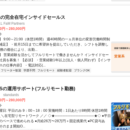
連の完全在宅インサイドセールス
FaM Partners
00円～280,000円
ト
 9:00～21:00（休憩1時間） 週40時間の一ヵ月単位の変形労働時間制
補足】 ・前月15日までに希望休を提出していただき、シフトを調整し
務の都合により、出勤...
】 営業経験を活かしてフルリモートで働きませんか？ インサイドセー
社員を募集！ 【必須】 ・営業経験1年以上(法人・個人問わず) 【インサ
の仕事内容】 ・電話対応(...
フリーター歓迎
学歴不問
フルリモート
経験者歓迎
ブランクOK
aSの運用サポート(フルリモート勤務)
standards
00円～280,000円
ト
日: 平日のみ 9：00～18：00 実働時間：1日あたり8時間 休憩1時間
＼＼在宅型リモートワーク ／／ ◇★───────────────★◇ ●平日
のペースで進められる ●月給26万〜28万円＋固定残業代 ●PC貸与あ
のまま開始O...