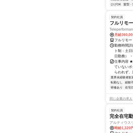
ひげOK
髪型・
契約社員
フルリモー
Teleperform
月給360,0
フルリモー
勤務時間詳
ト制：土日
日勤務） ・
仕事内容 
ていないポ
らわれず、新
業界未経験者歓
転勤なし
経験
研修あり
在宅O
同じ企業の求人
契約社員
完全在宅勤
アルティウス
時給1,320