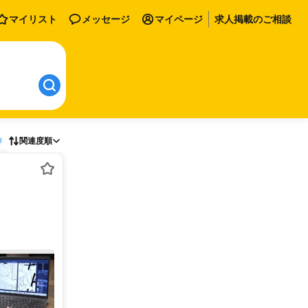
マイリスト
メッセージ
マイページ
求人掲載のご相談
存
関連度順