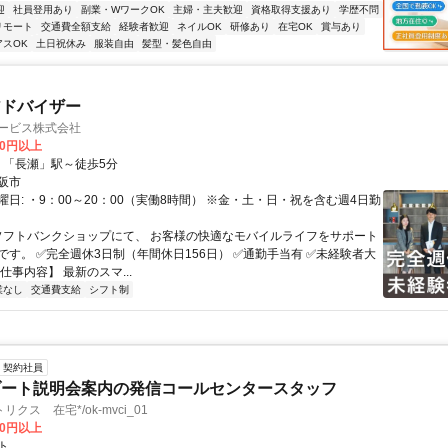
迎
社員登用あり
副業・WワークOK
主婦・主夫歓迎
資格取得支援あり
学歴不問
リモート
交通費全額支給
経験者歓迎
ネイルOK
研修あり
在宅OK
賞与あり
アスOK
土日祝休み
服装自由
髪型・髪色自由
アドバイザー
サービス株式会社
00円以上
クセス: ・「長瀬」駅～徒歩5分
阪市
日: ・9：00～20：00（実働8時間） ※金・土・日・祝を含む週4日勤
 ソフトバンクショップにて、 お客様の快適なモバイルライフをサポート
です。 ✅完全週休3日制（年間休日156日） ✅通勤手当有 ✅未経験者大
仕事内容】 最新のスマ...
業なし
交通費支給
シフト制
契約社員
ゾート説明会案内の発信コールセンタースタッフ
クス 在宅*/ok-mvci_01
00円以上
ト