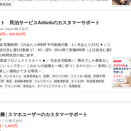
髪色自由
ト 民泊サービスAirbnbのカスタマーサポート
ance Japan株式会社
00円～400,000円
ト
細 実働時間：1日あたり8時間 平均勤務日数：1ヶ月あたり21日 ▼シフ
祝日含む週5日勤務 17：00～翌9：00の間で実働8時間（土日祝含む週5
1時間休憩の他に前半...
★新規プロジェクトスタート★ ✅ 完全在宅勤務♪ ✅ 弊社でしか募集をし
ジションです♪ ✅ これからの組織を一緒に形づくるやりがい ✅ 前例にと
しい挑戦ができる環境 ✅...
迎
ランチタイム
社員登用あり
副業・WワークOK
フリーター歓迎
学歴不問
不問
英語
未経験者歓迎
フルリモート
経験者歓迎
ネイルOK
有資格者歓迎
K
ブランクOK
育休あり
オープニングスタッフ
長期歓迎
務│スマホユーザーのカスタマーサポート
リンク株式会社
円～1,400円