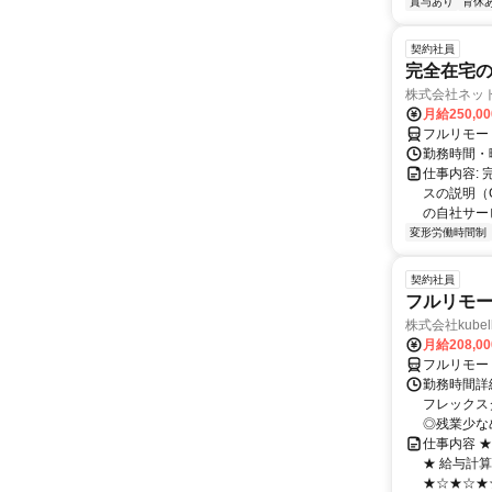
賞与あり
育休
契約社員
完全在宅の
株式会社ネッ
月給250,0
フルリモー
勤務時間・
仕事内容:
スの説明（
の自社サー
変形労働時間制
契約社員
フルリモー
株式会社kube
月給208,0
フルリモー
勤務時間詳細
フレックスタ
◎残業少なめ
仕事内容 
★ 給与計
★☆★☆★☆