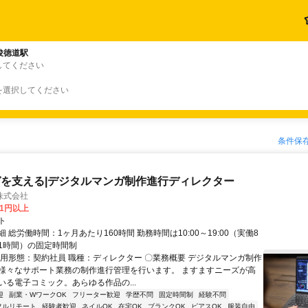
俊徳道駅
してください
を選択してください
条件保
を支える|デジタルマンガ制作進行ディレクター
株式会社
81円以上
ト
 総労働時間：1ヶ月あたり160時間 勤務時間は10:00～19:00（実働8
1時間）の固定時間制
雇用形態：契約社員 職種：ディレクター 〇業務概要 デジタルマンガ制作
様々なサポート業務の制作進行管理を行います。 ますますニーズが高
いる電子コミック。あらゆる作品の...
迎
副業・WワークOK
フリーター歓迎
学歴不問
固定時間制
経験不問
フルリモート
経験者歓迎
ネイルOK
在宅OK
ブランクOK
ピアスOK
服装自由