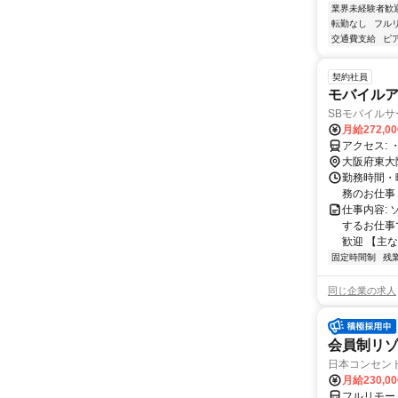
業界未経験者歓
転勤なし
フル
交通費支給
ピ
契約社員
モバイル
SBモバイル
月給272,0
ア
大阪府東大
勤務時間・曜
務のお仕事
仕事内容:
するお仕事
歓迎 【主な
固定時間制
残
同じ企業の求人
会員制リ
日本コンセントリ
月給230,0
フルリモー