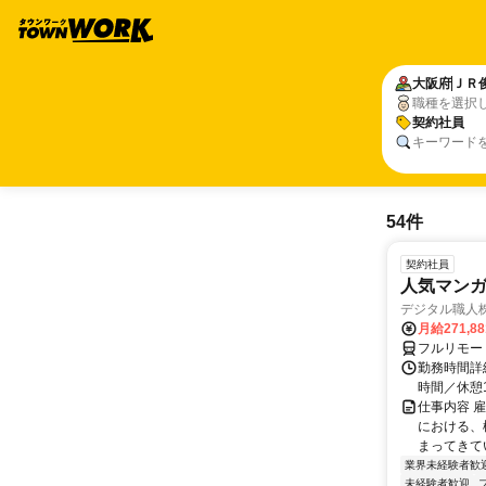
大阪府
ＪＲ
職種を選択
契約社員
キーワード
54件
契約社員
人気マンガ
デジタル職人
月給271,8
フルリモー
勤務時間詳細
時間／休憩
仕事内容 
における、
まってきて
業界未経験者歓
未経験者歓迎