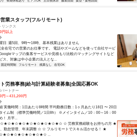
あり
長期休暇あり
ピアスOK
土日祝休み
服装自由
髪型・髪色自由
営業スタッフ(フルリモート)
トリンクス
00円以上
ト
曜日: 週5回、9時〜18時、基本残業はありません
 完全在宅での営業のお仕事です。 電話やズームなどを使って自社サービ
Googleマップの集客サービスや見積もり比較のマッチングサイトなど
ビス、対象は中小企業の法人とな...
固定時間制
フルリモート
残業なし
在宅OK
ト労務事務|給与計算経験者募集|全国応募OK
llパートナー
00円～431,200円
ト
 実働時間：1日あたり8時間 平均勤務日数：1ヶ月あたり18日 〜 20日
イム制 （標準労働時間／1日8h） ※メインタイム／10：00～16：00
！ 月平...
★☆★☆★☆★☆★☆★☆★☆★☆★☆ ☆ 労務実務経験をお持ちの方 ★
算、勤怠管理、年末調整 ☆ ☆ フルリモートでスキル活かせる！ ★
★☆★☆★☆★☆★☆★☆ ...