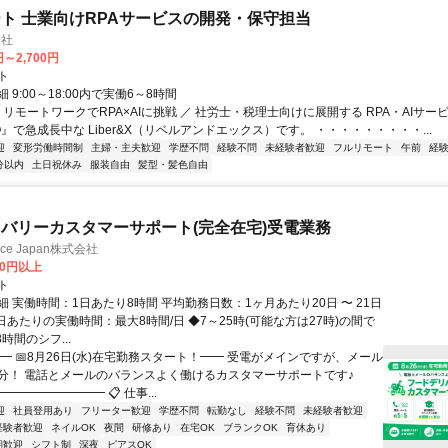
ト 士業向けRPAサービスの開発・保守担当
会社
円～2,700円
ト
 9:00～18:00内で実働6～8時間
 リモートワークでRPA×AIに挑戦 ／ 社労士・税理士向けに展開する RPA・AIサー
O』で急成長中な Liber&X（リベルアンドエックス）です。 ・・・・・・・・・...
迎
変形労働時間制
主婦・主夫歓迎
学歴不問
経験不問
未経験者歓迎
フルリモート
午前
経
分以内
土日祝休み
服装自由
髪型・髪色自由
バリーカスタマーサポート(完全在宅)受電業務
ance Japan株式会社
00円以上
ト
 実働時間：1日あたり8時間 平均勤務日数：1ヶ月あたり20日 〜 21日
日あたりの実働時間：最大8時間/日 ◆7～25時(可能な方は27時)の間で
時間のシフ...
━ 📅8月26日(水)在宅勤務スタート！━━ 受電がメインですが、メール
分！ 電話とメールのバランスよく働けるカスタマーサポートです♪
━━━━━━━━ 📋 仕事...
迎
社員登用あり
フリーター歓迎
学歴不問
転勤なし
経験不問
未経験者歓迎
経験者歓迎
ネイルOK
夜間
研修あり
在宅OK
ブランクOK
育休あり
期歓迎
シフト制
深夜
ピアスOK