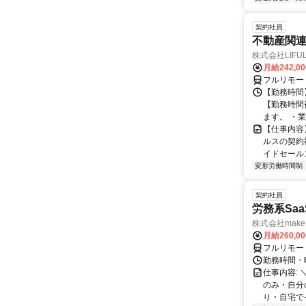
契約社員
不動産関
株式会社LIFULL 
月給242,0
フルリモー
【勤務時間】
【勤務時間
ます。 ・業
【仕事内容
ルスの契約
イドセールス
変形労働時間制
契約社員
労務系Sa
株式会社make 
月給260,0
フルリモー
勤務時間・曜
仕事内容: 
のみ・自分
り・自宅でそ