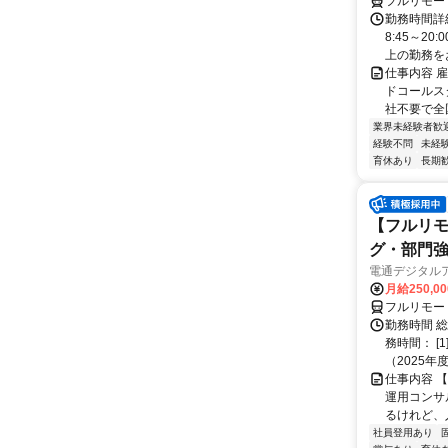
フルリモー
勤務時間詳
8:45～2
上の勤務をお
仕事内容 
ドコールス
社不要で全国
業界未経験者歓
経験不問
未経
育休あり
長期
【フルリモ
グ・部門
電通デジタル
月給250,0
フルリモー
勤務時間 
務時間： [
（2025年
仕事内容 
運用コンサ
るけれど、
社員登用あり