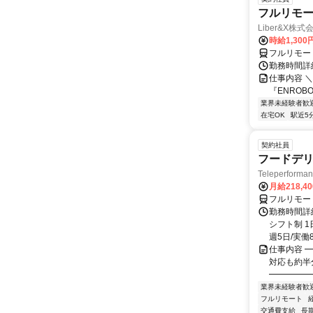
フルリモー
Liber&X株式
時給1,300
フルリモー
勤務時間詳細
仕事内容 ＼
『ENROB
業界未経験者歓
在宅OK
駅近5
契約社員
フードデリ
Teleperform
月給218,4
フルリモー
勤務時間詳細
シフト制 1
週5日/実働8
仕事内容 ━
対応も約半
━━━━━━
業界未経験者歓
フルリモート
交通費支給
長