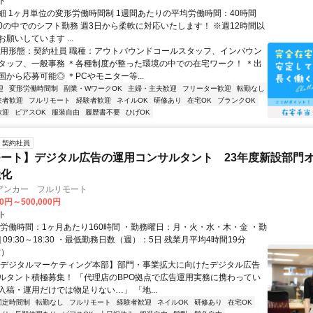
ト
細 1ヶ月単位の変形労働時間制 1週間あたりの平均労働時間：40時間
0:00の中でのシフト勤務 週3日から柔軟に対応いたします！ ※週12時間以
願いしています ...
雇用形態：契約社員 職種：アウトバウンドコールスタッフ、インバウン
タッフ、一般事務 ＊各種制度が整った環境の中での在宅ワーク！ ＊出
から応募可能◎ ＊PCやモニター等...
迎
変形労働時間制
副業・WワークOK
主婦・主夫歓迎
フリーター歓迎
転勤なし
験者歓迎
フルリモート
経験者歓迎
ネイルOK
研修あり
在宅OK
ブランクOK
歓迎
ピアスOK
服装自由
履歴書不要
ひげOK
契約社員
ート】デジタル広告の運用コンサルタント 23年度新設部門
強化
アンカー フルリモート
00円～500,000円
ト
総労働時間：1ヶ月あたり160時間 ・勤務曜日：月・火・水・木・金 ・勤
1] 09:30～18:30 ・最低勤務日数（週）：5日 残業月平均4時間19分
度）
【デジタルマーケティング本部】部門・事業拡大に向けたデジタル広告
ルタント積極募集！ 「代理店のBPO拠点で広告運用実務に携わってい
入稿・運用だけでは物足りない…」 「地...
固定時間制
転勤なし
フルリモート
経験者歓迎
ネイルOK
研修あり
在宅OK