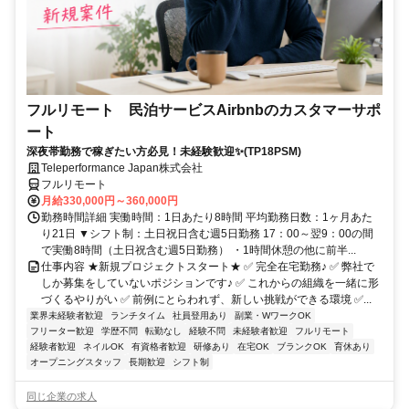
フルリモート 民泊サービスAirbnbのカスタマーサポ
ート
深夜帯勤務で稼ぎたい方必見！未経験歓迎✨(TP18PSM)
Teleperformance Japan株式会社
フルリモート
月給330,000円～360,000円
勤務時間詳細 実働時間：1日あたり8時間 平均勤務日数：1ヶ月あた
り21日 ▼シフト制：土日祝日含む週5日勤務 17：00～翌9：00の間
で実働8時間（土日祝含む週5日勤務） ・1時間休憩の他に前半...
仕事内容 ★新規プロジェクトスタート★ ✅ 完全在宅勤務♪ ✅ 弊社で
しか募集をしていないポジションです♪ ✅ これからの組織を一緒に形
づくるやりがい ✅ 前例にとらわれず、新しい挑戦ができる環境 ✅...
業界未経験者歓迎
ランチタイム
社員登用あり
副業・WワークOK
フリーター歓迎
学歴不問
転勤なし
経験不問
未経験者歓迎
フルリモート
経験者歓迎
ネイルOK
有資格者歓迎
研修あり
在宅OK
ブランクOK
育休あり
オープニングスタッフ
長期歓迎
シフト制
同じ企業の求人