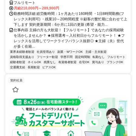
フルリモート
月給210,000円～289,900円
勤務時間詳細 総労働時間：1ヶ月あたり160時間 ・1日8時間勤務(フ
レックス利用可) ・残業10～20時間程度 ※顧客の繁忙期に合わせて上
下します 契約更新期間：6か月に1回の更新 (希望・能力...
仕事内容 主婦の方も大歓迎！【フルリモート】であなたの採用経験
を活かしませんか？ ★採用選考～入社初日からフルリモート！ ★フ
レックスを活用してワークライフバランス抜群◎ ★主婦（夫）世代
が多く在籍...
業界未経験者歓迎
社員登用あり
副業・WワークOK
主婦・主夫歓迎
資格取得支援あり
フリーター歓迎
学歴不問
固定時間制
転勤なし
フルリモート
経験者歓迎
ネイルOK
残業なし
有資格者歓迎
在宅OK
賞与あり
ブランクOK
交通費支給
長期歓迎
ピアスOK
契約社員