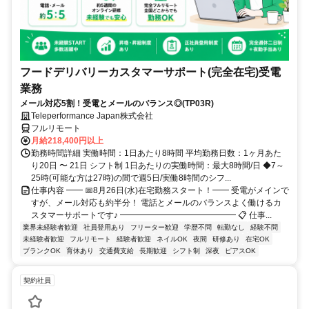
フードデリバリーカスタマーサポート(完全在宅)受電
業務
メール対応5割！受電とメールのバランス◎(TP03R)
Teleperformance Japan株式会社
フルリモート
月給218,400円以上
勤務時間詳細 実働時間：1日あたり8時間 平均勤務日数：1ヶ月あた
り20日 〜 21日 シフト制 1日あたりの実働時間：最大8時間/日 ◆7～
25時(可能な方は27時)の間で週5日/実働8時間のシフ...
仕事内容 ━━ 📅8月26日(水)在宅勤務スタート！━━ 受電がメインで
すが、メール対応も約半分！ 電話とメールのバランスよく働けるカ
スタマーサポートです♪ ━━━━━━━━━━━━━━ 📋 仕事...
業界未経験者歓迎
社員登用あり
フリーター歓迎
学歴不問
転勤なし
経験不問
未経験者歓迎
フルリモート
経験者歓迎
ネイルOK
夜間
研修あり
在宅OK
ブランクOK
育休あり
交通費支給
長期歓迎
シフト制
深夜
ピアスOK
契約社員