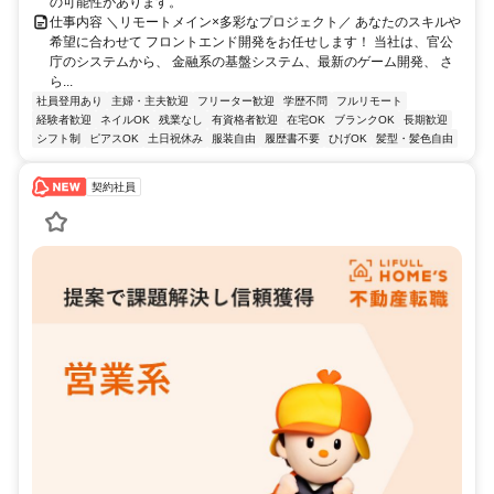
の可能性があります。
仕事内容 ＼リモートメイン×多彩なプロジェクト／ あなたのスキルや
希望に合わせて フロントエンド開発をお任せします！ 当社は、官公
庁のシステムから、 金融系の基盤システム、最新のゲーム開発、 さ
ら...
社員登用あり
主婦・主夫歓迎
フリーター歓迎
学歴不問
フルリモート
経験者歓迎
ネイルOK
残業なし
有資格者歓迎
在宅OK
ブランクOK
長期歓迎
シフト制
ピアスOK
土日祝休み
服装自由
履歴書不要
ひげOK
髪型・髪色自由
契約社員