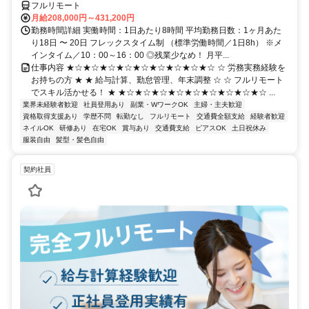
フルリモート
月給208,000円～431,200円
勤務時間詳細 実働時間：1日あたり8時間 平均勤務日数：1ヶ月あた
り18日 〜 20日 フレックスタイム制 （標準労働時間／1日8h） ※メ
インタイム／10：00～16：00 ◎残業少なめ！ 月平...
仕事内容 ★☆★☆★☆★☆★☆★☆★☆★☆★☆ ☆ 労務実務経験を
お持ちの方 ★ ★ 給与計算、勤怠管理、年末調整 ☆ ☆ フルリモート
でスキル活かせる！ ★ ★☆★☆★☆★☆★☆★☆★☆★☆★☆ ...
業界未経験者歓迎
社員登用あり
副業・WワークOK
主婦・主夫歓迎
資格取得支援あり
学歴不問
転勤なし
フルリモート
交通費全額支給
経験者歓迎
ネイルOK
研修あり
在宅OK
賞与あり
交通費支給
ピアスOK
土日祝休み
服装自由
髪型・髪色自由
契約社員