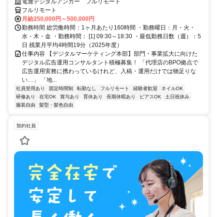
G／全国×完全在宅／年休126日・土日祝休み／残業月平均4時間19分
電通デジタルアンカー フルリモート
フルリモート
月給250,000円～500,000円
勤務時間 総労働時間：1ヶ月あたり160時間 ・勤務曜日：月・火・
水・木・金 ・勤務時間： [1] 09:30～18:30 ・最低勤務日数（週）：5
日 残業月平均4時間19分（2025年度）
仕事内容 【デジタルマーケティング本部】部門・事業拡大に向けた
デジタル広告運用コンサルタント積極募集！ 「代理店のBPO拠点で
広告運用実務に携わっているけれど、入稿・運用だけでは物足りな
い…」 「地...
社員登用あり
固定時間制
転勤なし
フルリモート
経験者歓迎
ネイルOK
研修あり
在宅OK
賞与あり
育休あり
長期休暇あり
ピアスOK
土日祝休み
服装自由
髪型・髪色自由
契約社員