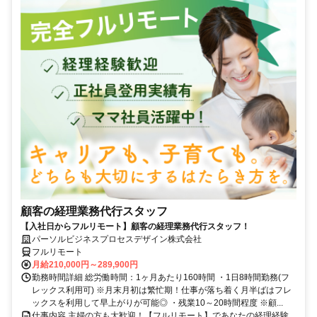
顧客の経理業務代行スタッフ
【入社日からフルリモート】顧客の経理業務代行スタッフ！
パーソルビジネスプロセスデザイン株式会社
フルリモート
月給210,000円～289,900円
勤務時間詳細 総労働時間：1ヶ月あたり160時間 ・1日8時間勤務(フ
レックス利用可) ※月末月初は繁忙期！仕事が落ち着く月半ばはフレ
ックスを利用して早上がりが可能◎ ・残業10～20時間程度 ※顧...
仕事内容 主婦の方も大歓迎！【フルリモート】であなたの経理経験