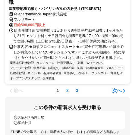
職
深夜帯勤務で稼ぐ・バイリンガルの方必見！(TP18PSTL)
Teleperformance Japan株式会社
フルリモート
月給500,000円以上
勤務時間詳細 実働時間：1日あたり8時間 平均勤務日数：1ヶ月あた
り21日 ▼シフト制：土日祝日含む週5日勤務 17：00～翌9：00の間
で実働8時間（土日祝含む週5日勤務） ・1時間休憩の他に前半...
仕事内容 ★新規プロジェクトスタート★ ✅ 完全在宅勤務♪ ✅ 弊社で
しか募集をしていないポジションです♪ ✅ これからの組織を一緒に形
づくるやりがい ✅ 前例にとらわれず、新しい挑戦ができる環境 ✅...
業界未経験者歓迎
ランチタイム
社員登用あり
副業・WワークOK
フリーター歓迎
学歴不問
転勤なし
経験不問
英語
未経験者歓迎
フルリモート
経験者歓迎
ネイルOK
有資格者歓迎
研修あり
在宅OK
ブランクOK
育休あり
オープニングスタッフ
長期歓迎
前へ
次へ
1
2
3
この条件の新着求人を受け取る
大阪府 / 高井田駅
契約社員
「LINEで受け取る」では、新着求人のほか、おすすめ情報なども配信しま