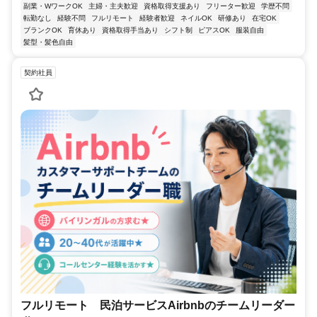
副業・WワークOK
主婦・主夫歓迎
資格取得支援あり
フリーター歓迎
学歴不問
転勤なし
経験不問
フルリモート
経験者歓迎
ネイルOK
研修あり
在宅OK
ブランクOK
育休あり
資格取得手当あり
シフト制
ピアスOK
服装自由
髪型・髪色自由
契約社員
フルリモート 民泊サービスAirbnbのチームリーダー