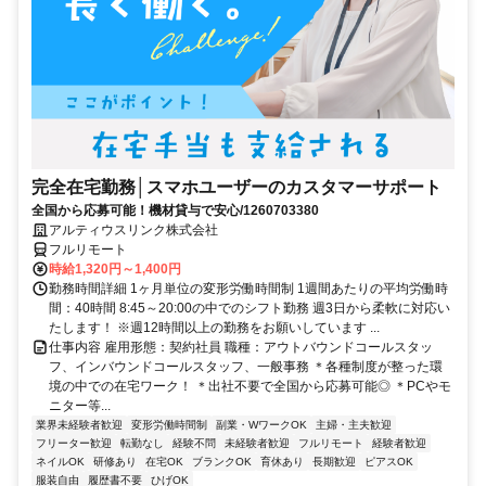
完全在宅勤務│スマホユーザーのカスタマーサポート
全国から応募可能！機材貸与で安心/1260703380
アルティウスリンク株式会社
フルリモート
時給1,320円～1,400円
勤務時間詳細 1ヶ月単位の変形労働時間制 1週間あたりの平均労働時
間：40時間 8:45～20:00の中でのシフト勤務 週3日から柔軟に対応い
たします！ ※週12時間以上の勤務をお願いしています ...
仕事内容 雇用形態：契約社員 職種：アウトバウンドコールスタッ
フ、インバウンドコールスタッフ、一般事務 ＊各種制度が整った環
境の中での在宅ワーク！ ＊出社不要で全国から応募可能◎ ＊PCやモ
ニター等...
業界未経験者歓迎
変形労働時間制
副業・WワークOK
主婦・主夫歓迎
フリーター歓迎
転勤なし
経験不問
未経験者歓迎
フルリモート
経験者歓迎
ネイルOK
研修あり
在宅OK
ブランクOK
育休あり
長期歓迎
ピアスOK
服装自由
履歴書不要
ひげOK