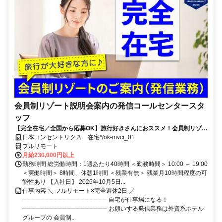
会員制リゾート説明会案内の発信コールセンタースタ
ッフ
【完全在宅／全国から応募OK】旅行好きさんにおススメ！会員制リゾー
トのご案内×テレワーク・リモートワーク◎月収34万円以上も可能！
日本コンセントリクス 在宅*/ok-mvci_01
フルリモート
月給230,000円以上
勤務時間 総労働時間：1週あたり40時間 ＜勤務時間＞ 10:00 ～ 19:00
＜実働時間＞ 8時間、休憩1時間 ＜残業有無＞ 残業月10時間程度の可
能性あり 【入社日】 2026年10月5日...
仕事内容 ＼ フルリモート×完全週休2日 ／
─────────────────── 自宅が仕事場になる！
─────────────────── お願いする発信業務は外資系ホテル
グループの 会員制...