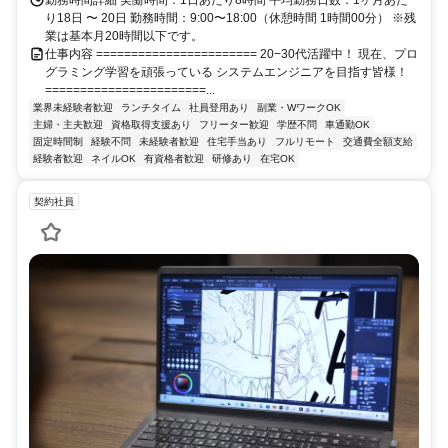
り18日 〜 20日 勤務時間：9:00〜18:00（休憩時間 1時間00分） ※残
業は基本月20時間以下です。
仕事内容 ======================= 20−30代活躍中！ 現在、プロ
グラミング学習を頑張っている システムエンジニアを目指す皆様！
=======================...
業界未経験者歓迎
ランチタイム
社員登用あり
副業・WワークOK
主婦・主夫歓迎
資格取得支援あり
フリーター歓迎
学歴不問
車通勤OK
固定時間制
経験不問
未経験者歓迎
住宅手当あり
フルリモート
交通費全額支給
経験者歓迎
ネイルOK
有資格者歓迎
研修あり
在宅OK
契約社員