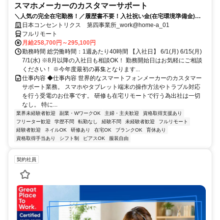
スマホメーカーのカスタマーサポート
＼人気の完全在宅勤務！／履歴書不要！入社祝い金(在宅環境準備金)最
大5万円支給！入社手続きから研修・業務とすべてフルリモートなので
日本コンセントリクス 第四事業所_work@home-a_01
お住まいに関係なく働くことが出来る環境です！
フルリモート
月給258,700円～295,100円
勤務時間 総労働時間：1週あたり40時間 【入社日】 6/1(月) 6/15(月)
7/1(水) ※8月以降の入社日も相談OK！ 勤務開始日はお気軽にご相談
ください！ ※今年度最初の募集となります...
仕事内容 ◆仕事内容 世界的なスマートフォンメーカーのカスタマー
サポート業務。 スマホやタブレット端末の操作方法やトラブル対応
を行う受電のお仕事です。 研修も在宅リモートで行う為出社は一切
なし。 特に...
業界未経験者歓迎
副業・WワークOK
主婦・主夫歓迎
資格取得支援あり
フリーター歓迎
学歴不問
転勤なし
経験不問
未経験者歓迎
フルリモート
経験者歓迎
ネイルOK
研修あり
在宅OK
ブランクOK
育休あり
資格取得手当あり
シフト制
ピアスOK
服装自由
契約社員