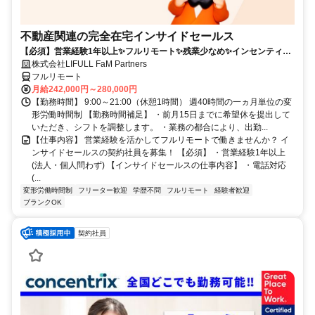
不動産関連の完全在宅インサイドセールス
【必須】営業経験1年以上✨フルリモート✨残業少なめ✨インセンティブ
有
株式会社LIFULL FaM Partners
フルリモート
月給242,000円～280,000円
【勤務時間】 9:00～21:00（休憩1時間） 週40時間の一ヵ月単位の変
形労働時間制 【勤務時間補足】 ・前月15日までに希望休を提出して
いただき、シフトを調整します。 ・業務の都合により、出勤...
【仕事内容】 営業経験を活かしてフルリモートで働きませんか？ イ
ンサイドセールスの契約社員を募集！ 【必須】 ・営業経験1年以上
(法人・個人問わず) 【インサイドセールスの仕事内容】 ・電話対応
(...
変形労働時間制
フリーター歓迎
学歴不問
フルリモート
経験者歓迎
ブランクOK
契約社員