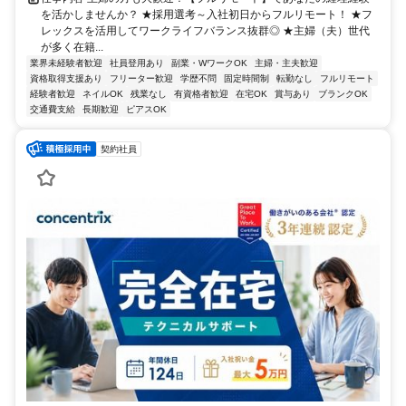
を活かしませんか？ ★採用選考～入社初日からフルリモート！ ★フ
レックスを活用してワークライフバランス抜群◎ ★主婦（夫）世代
が多く在籍...
業界未経験者歓迎
社員登用あり
副業・WワークOK
主婦・主夫歓迎
資格取得支援あり
フリーター歓迎
学歴不問
固定時間制
転勤なし
フルリモート
経験者歓迎
ネイルOK
残業なし
有資格者歓迎
在宅OK
賞与あり
ブランクOK
交通費支給
長期歓迎
ピアスOK
契約社員