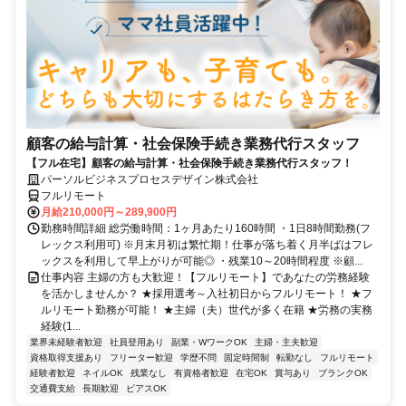
顧客の給与計算・社会保険手続き業務代行スタッフ
【フル在宅】顧客の給与計算・社会保険手続き業務代行スタッフ！
パーソルビジネスプロセスデザイン株式会社
フルリモート
月給210,000円～289,900円
勤務時間詳細 総労働時間：1ヶ月あたり160時間 ・1日8時間勤務(フ
レックス利用可) ※月末月初は繁忙期！仕事が落ち着く月半ばはフレ
ックスを利用して早上がりが可能◎ ・残業10～20時間程度 ※顧...
仕事内容 主婦の方も大歓迎！【フルリモート】であなたの労務経験
を活かしませんか？ ★採用選考～入社初日からフルリモート！ ★フ
ルリモート勤務が可能！ ★主婦（夫）世代が多く在籍 ★労務の実務
経験(1...
業界未経験者歓迎
社員登用あり
副業・WワークOK
主婦・主夫歓迎
資格取得支援あり
フリーター歓迎
学歴不問
固定時間制
転勤なし
フルリモート
経験者歓迎
ネイルOK
残業なし
有資格者歓迎
在宅OK
賞与あり
ブランクOK
交通費支給
長期歓迎
ピアスOK