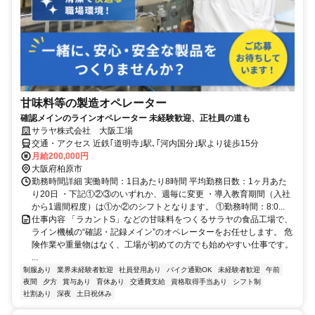
甘味料等の製造オペレーター
確認メインのラインオペレーター 未経験歓迎、正社員の道も
サラヤ株式会社 大阪工場
交通・アクセス 近鉄｢道明寺｣駅､｢河内国分｣駅より徒歩15分
月給200,000円
大阪府柏原市
勤務時間詳細 実働時間：1日あたり8時間 平均勤務日数：1ヶ月あた
り20日 ・下記①②③のいずれか、週毎に変更 ・導入教育期間（入社
から1週間程度）は①か②のシフトとなります。 ①勤務時間：8:0...
仕事内容 「ラカントS」などの甘味料をつくるサラヤの食品工場で、
ライン機械の“確認・記録メイン”のオペレーターをお任せします。 危
険作業や重量物はなく、工場が初めての方でも始めやすい仕事です。
...
制服あり
業界未経験者歓迎
社員登用あり
バイク通勤OK
未経験者歓迎
午前
夜間
夕方
賞与あり
育休あり
交通費支給
資格取得手当あり
シフト制
社割あり
深夜
土日祝休み