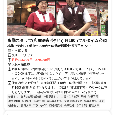
夜勤スタッフ(店舗深夜帯担当)|月160hフルタイム必須
地元で安定して働きたい20代〜50代が活躍中*深夜手当あり*
すき家 大阪
交通・アクセス ー
月給223,000円～270,000円
大阪府柏原市
勤務時間詳細 総労働時間：1ヶ月あたり160時間 ◆シフト制、 22:00
～翌9:00 深夜はお客様が少ないため、落ち着いた環境で仕事ができ
ます。 ★0時～9時は必ず2名以上のシフトを組んでいます...
仕事内容 ※歓迎条件※ 年齢不問（40代～50代活躍中！）未経験歓迎
月160時間勤務必須となります。（週28時間制限不可） Wワークは不
可となります。 《給与待遇×安全性×日中の自由》 ★深夜こそ...
制服あり
業界未経験者歓迎
社員登用あり
主婦・主夫歓迎
早朝
学歴不問
車通勤OK
転勤なし
経験不問
未経験者歓迎
交通費全額支給
経験者歓迎
夜間
研修あり
賞与あり
ブランクOK
交通費支給
長期歓迎
シフト制
社割あり