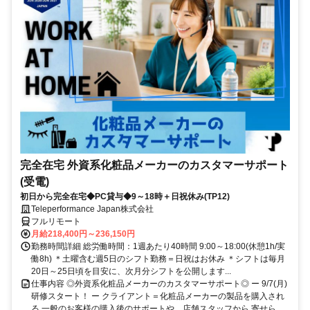
完全在宅 外資系化粧品メーカーのカスタマーサポート
(受電)
初日から完全在宅◆PC貸与◆9～18時＋日祝休み(TP12)
Teleperformance Japan株式会社
フルリモート
月給218,400円～236,150円
勤務時間詳細 総労働時間：1週あたり40時間 9:00～18:00(休憩1h/実
働8h) ＊土曜含む週5日のシフト勤務＝日祝はお休み ＊シフトは毎月
20日～25日頃を目安に、次月分シフトを公開します...
仕事内容 ◎外資系化粧品メーカーのカスタマーサポート◎ ー 9/7(月)
研修スタート！ ー クライアント＝化粧品メーカーの製品を購入され
る 一般のお客様の購入後のサポートや、店舗スタッフから 寄せら...