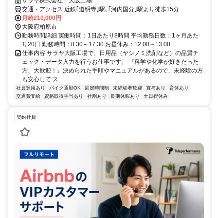
サラヤ株式会社 大阪工場
交通・アクセス 近鉄｢道明寺｣駅､｢河内国分｣駅より徒歩15分
月給210,000円
大阪府柏原市
勤務時間詳細 実働時間：1日あたり8時間 平均勤務日数：1ヶ月あた
り20日 勤務時間：8:30～17:30 お昼休み：12:00～13:00
仕事内容 サラヤ大阪工場で、日用品（ヤシノミ洗剤など）の品質チ
ェック・データ入力を行うお仕事です。 『科学や化学が好きだった
方、大歓迎！』決められた手順やマニュアルがあるので、未経験の方
も安心して ス...
社員登用あり
バイク通勤OK
固定時間制
未経験者歓迎
賞与あり
育休あり
交通費支給
資格取得手当あり
社割あり
長期休暇あり
土日祝休み
契約社員