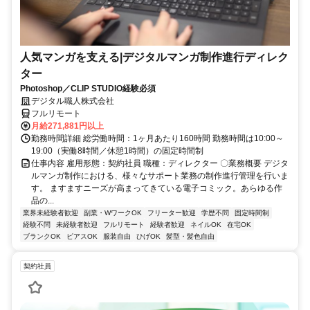
人気マンガを支える|デジタルマンガ制作進行ディレク
ター
Photoshop／CLIP STUDIO経験必須
デジタル職人株式会社
フルリモート
月給271,881円以上
勤務時間詳細 総労働時間：1ヶ月あたり160時間 勤務時間は10:00～
19:00（実働8時間／休憩1時間）の固定時間制
仕事内容 雇用形態：契約社員 職種：ディレクター 〇業務概要 デジタ
ルマンガ制作における、様々なサポート業務の制作進行管理を行いま
す。 ますますニーズが高まってきている電子コミック。あらゆる作
品の...
業界未経験者歓迎
副業・WワークOK
フリーター歓迎
学歴不問
固定時間制
経験不問
未経験者歓迎
フルリモート
経験者歓迎
ネイルOK
在宅OK
ブランクOK
ピアスOK
服装自由
ひげOK
髪型・髪色自由
契約社員