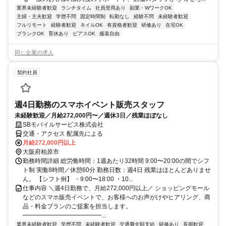
業界未経験者歓迎
ランチタイム
社員登用あり
副業・WワークOK
主婦・主夫歓迎
学歴不問
固定時間制
転勤なし
経験不問
未経験者歓迎
フルリモート
経験者歓迎
ネイルOK
有資格者歓迎
研修あり
在宅OK
ブランクOK
育休あり
ピアスOK
服装自由
同じ企業の求人
契約社員
週4日勤務のスマホイベント販売スタッフ
未経験歓迎／月給272,000円〜／週休3日／残業ほぼなし
SBモバイルサービス株式会社
交通・アクセス 配属先による
月給272,000円以上
大阪府柏原市
勤務時間詳細 総労働時間：1週あたり32時間 9:00〜20:00の間でシフ
ト制 実働8時間／休憩60分 勤務日数：週4日 残業はほとんどありませ
ん。 【シフト例】 ・9:00〜18:00 ・10...
仕事内容 ＼週4日勤務で、月給272,000円以上／ ショッピングモール
などのスマホ販売イベントで、お客様へのお声がけやヒアリング、商
品・料金プランのご提案を担当します。
━━━━━━━━━━━━━...
業界未経験者歓迎
学歴不問
未経験者歓迎
交通費全額支給
研修あり
長期歓迎