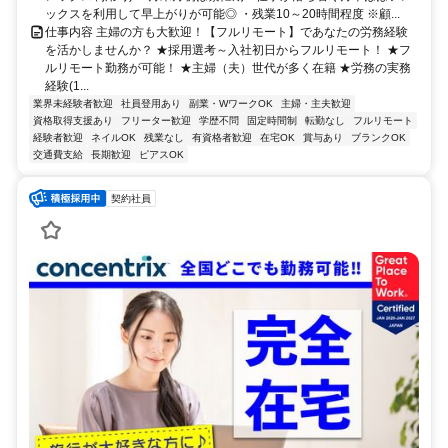
ックスを利用して早上がりが可能◎ ・残業10～20時間程度 ※顧...
仕事内容 主婦の方も大歓迎！【フルリモート】であなたの労務経験
を活かしませんか？ ★採用選考～入社初日からフルリモート！ ★フ
ルリモート勤務が可能！ ★主婦（夫）世代が多く在籍 ★労務の実務
経験(1...
業界未経験者歓迎
社員登用あり
副業・WワークOK
主婦・主夫歓迎
資格取得支援あり
フリーター歓迎
学歴不問
固定時間制
転勤なし
フルリモート
経験者歓迎
ネイルOK
残業なし
有資格者歓迎
在宅OK
賞与あり
ブランクOK
交通費支給
長期歓迎
ピアスOK
契約社員