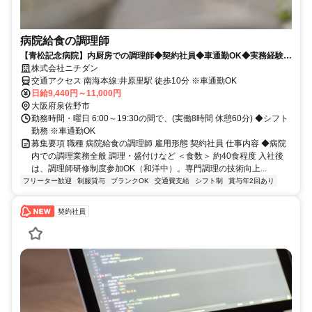
病院給食の調理師
【青松記念病院】内厨房での調理師◆契約社員◆車通勤OK◆実務経験者
優遇します！
株式会社ニチダン
交通アクセス 南海本線:井原里駅 徒歩10分 ※車通勤OK
日給9,440円～11,000円
大阪府泉佐野市
勤務時間・曜日 6:00～19:30の間で、(実働8時間 休憩60分) ◆シフト
勤務 ※車通勤OK
募集要項 職種 病院給食の調理師 雇用形態 契約社員 仕事内容 ◆病院
内での調理業務全般 調理・盛付けなど ＜食数＞ 約40食程度 入社後
は、調理師研修制度参加OK（和洋中）。専門調理の技術向上...
フリーター歓迎
制服貸与
ブランクOK
交通費支給
シフト制
賞与年2回あり
契約社員