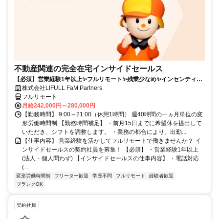
不動産関連の完全在宅インサイドセールス
【必須】営業経験1年以上✨フルリモート✨残業少なめ✨インセンティブ
有
株式会社LIFULL FaM Partners
フルリモート
月給242,000円～280,000円
【勤務時間】 9:00～21:00（休憩1時間） 週40時間の一ヵ月単位の変
形労働時間制 【勤務時間補足】 ・前月15日までに希望休を提出して
いただき、シフトを調整します。 ・業務の都合により、出勤...
【仕事内容】 営業経験を活かしてフルリモートで働きませんか？ イ
ンサイドセールスの契約社員を募集！ 【必須】 ・営業経験1年以上
(法人・個人問わず) 【インサイドセールスの仕事内容】 ・電話対応
(...
変形労働時間制
フリーター歓迎
学歴不問
フルリモート
経験者歓迎
ブランクOK
契約社員