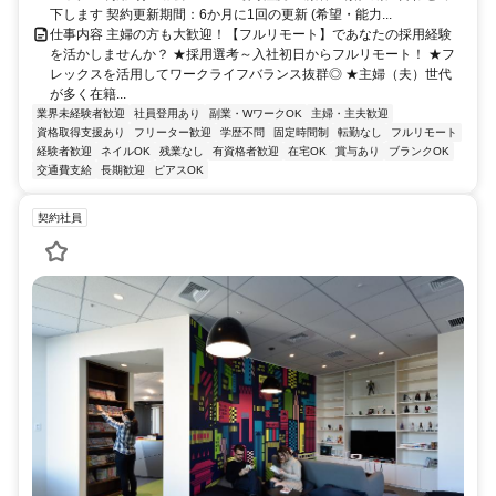
下します 契約更新期間：6か月に1回の更新 (希望・能力...
仕事内容 主婦の方も大歓迎！【フルリモート】であなたの採用経験
を活かしませんか？ ★採用選考～入社初日からフルリモート！ ★フ
レックスを活用してワークライフバランス抜群◎ ★主婦（夫）世代
が多く在籍...
業界未経験者歓迎
社員登用あり
副業・WワークOK
主婦・主夫歓迎
資格取得支援あり
フリーター歓迎
学歴不問
固定時間制
転勤なし
フルリモート
経験者歓迎
ネイルOK
残業なし
有資格者歓迎
在宅OK
賞与あり
ブランクOK
交通費支給
長期歓迎
ピアスOK
契約社員