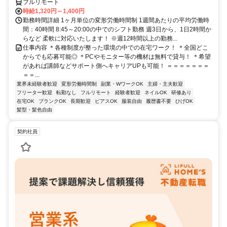
フルリモート
時給1,320円～1,400円
勤務時間詳細 1ヶ月単位の変形労働時間制 1週間あたりの平均労働時
間：40時間 8:45～20:00の中でのシフト勤務 週3日から、1日2時間か
らなど 柔軟に対応いたします！ ※週12時間以上の勤務...
仕事内容 ＊各種制度が整った環境の中での在宅ワーク！ ＊全国どこ
からでも応募可能◎ ＊PCやモニター等の機材は無料で貸与！ ＊希望
があれば講師などサポート側へキャリアUPも可能！ ＝＝＝＝＝＝＝
＝＝...
業界未経験者歓迎
変形労働時間制
副業・WワークOK
主婦・主夫歓迎
フリーター歓迎
転勤なし
フルリモート
経験者歓迎
ネイルOK
研修あり
在宅OK
ブランクOK
長期歓迎
ピアスOK
服装自由
履歴書不要
ひげOK
髪型・髪色自由
契約社員