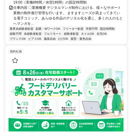
19:00（実働8時間／休憩1時間）の固定時間制
仕事内容 〇業務概要 デジタルマンガ制作における、様々なサポート
業務の制作進行管理を行います。 ますますニーズが高まってきてい
る電子コミック。あらゆる作品のデジタル化を通じ、多くの人のもと
へマンガを...
業界未経験者歓迎
副業・WワークOK
フリーター歓迎
学歴不問
固定時間制
経験不問
未経験者歓迎
フルリモート
経験者歓迎
ネイルOK
在宅OK
ブランクOK
ピアスOK
服装自由
ひげOK
髪型・髪色自由
契約社員