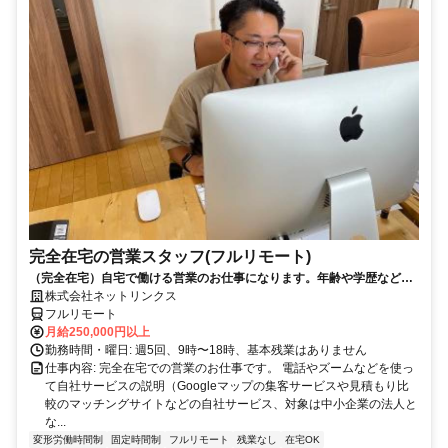
完全在宅の営業スタッフ(フルリモート)
（完全在宅）自宅で働ける営業のお仕事になります。年齢や学歴など問
いません。
株式会社ネットリンクス
フルリモート
月給250,000円以上
勤務時間・曜日: 週5回、9時〜18時、基本残業はありません
仕事内容: 完全在宅での営業のお仕事です。 電話やズームなどを使っ
て自社サービスの説明（Googleマップの集客サービスや見積もり比
較のマッチングサイトなどの自社サービス、対象は中小企業の法人と
な...
変形労働時間制
固定時間制
フルリモート
残業なし
在宅OK