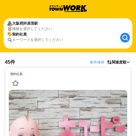
大阪府
井原里駅
職種を選択してください
契約社員
キーワードを選択してください
45件
条件保存
関連度順
契約社員