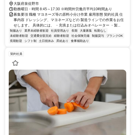
大阪府泉佐野市
勤務曜日・時間 8:45～17:30 ※時間外労働月平均10時間あり
募集要項 職種 マヨネーズ等の原料小分け作業 雇用形態 契約社員 仕
事内容 ドレッシング、マヨネーズなどの 製造ラインでの作業をお任
せします。 具体的には、 ・充填または仕込みオペレーター ・製...
制服あり
業界未経験者歓迎
社員登用あり
長期
大量募集
転勤なし
未経験者歓迎
交通費全額支給
経験者歓迎
社会保険完備
制服貸与
ブランクOK
長期歓迎
シフト制
土日祝休み
昇給あり
食事補助あり
契約社員