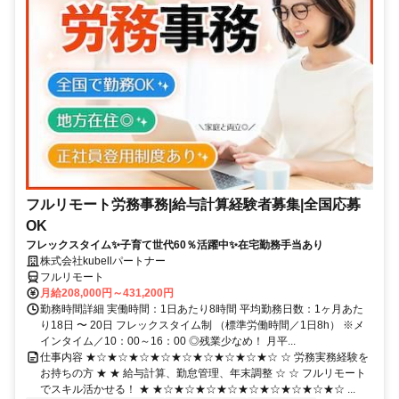
フルリモート労務事務|給与計算経験者募集|全国応募
OK
フレックスタイム✨子育て世代60％活躍中✨在宅勤務手当あり
株式会社kubellパートナー
フルリモート
月給208,000円～431,200円
勤務時間詳細 実働時間：1日あたり8時間 平均勤務日数：1ヶ月あた
り18日 〜 20日 フレックスタイム制 （標準労働時間／1日8h） ※メ
インタイム／10：00～16：00 ◎残業少なめ！ 月平...
仕事内容 ★☆★☆★☆★☆★☆★☆★☆★☆★☆ ☆ 労務実務経験を
お持ちの方 ★ ★ 給与計算、勤怠管理、年末調整 ☆ ☆ フルリモート
でスキル活かせる！ ★ ★☆★☆★☆★☆★☆★☆★☆★☆★☆ ...