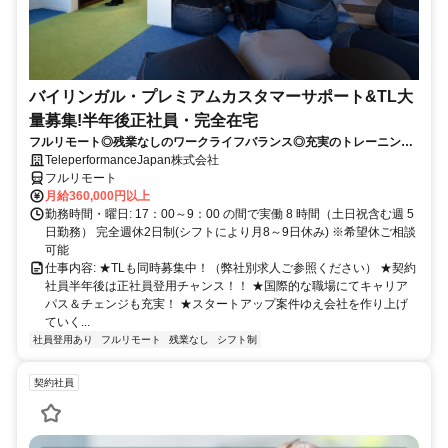
バイリンガル・プレミアムカスタマーサポート&TL大
量募集!半年後正社員・完全在宅
フルリモート◎残業なしのワークライフバランス◎充実のトレーニング
◎語学を活かして将来キャリア有望
TeleperformanceJapan株式会社
フルリモート
月給360,000円以上
勤務時間・曜日: 17：00～9：00 の間で実働 8 時間（土日祝含む週 5
日勤務） 完全週休2日制(シフトにより月8～9日休み) ※希望休ご相談
可能
仕事内容: ★TLも同時募集中！（弊社別求人ご参照ください） ★契約
社員半年後は正社員登用チャンス！！ ★国際的な職場にてキャリア
パス＆チェンジも充実！ ★スタートアップ案件ゆえ会社を作り上げ
ていく...
社員登用あり
フルリモート
残業なし
シフト制
契約社員