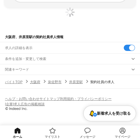
大阪府、井原里駅の契約社員求人情報
求人の詳細を表示
条件を追加・変更して検索
市区町村を追加・変更
関連キーワード
完全在宅ワーク 全国
シール貼り 在宅
現在地周辺
ガチャガチャ
犬カフェ
大阪府
駅を追加・変更
バイトTOP
大阪府
泉佐野市
井原里駅
契約社員の求人
大阪府
すべて
大阪市
すべて
職種を追加・変更
JR京都線
都島区
福島区
此花区
西区
港区
大正区
天王寺区
浪速区
西淀川区
東淀川区
東成区
島本駅
高槻駅
摂津富田駅
JR総持寺駅
茨木駅
千里丘駅
岸辺駅
吹田駅
東淀川駅
飲食・フードサービス
生野区
旭区
城東区
阿倍野区
住吉区
東住吉区
西成区
淀川区
鶴見区
住之江区
ヘルプ・お問い合わせ
サイトマップ
利用規約・プライバシーポリシー
特徴を追加・変更
新大阪駅
大阪駅
飲食・フードサービス
平野区
北区
中央区
すべて
[企業]求人広告の掲載相談
ホールスタッフ
キッチンスタッフ
皿洗い・洗い場
精肉・鮮魚加工
給食調理
人気
JR神戸線(大阪～神戸)
堺市
すべて
雇用形態を追加・変更
新着求人を受け取る
パン屋（ベーカリー）
フードカウンター販売員
バー（BAR）・バーテンダー
日払いOK
高校生歓迎
学生歓迎
深夜の仕事
髪型・髪色自由
ひげOK
ネイルOK
大阪駅
塚本駅
堺区
中区
東区
西区
南区
北区
美原区
飲食店補助（開店・閉店準備）
飲食店（店長・マネージャー）
ピアスOK
アルバイト・パート
履歴書不要
オープニングスタッフ
留学生・外国人活躍中
都道府県を変更
営業・販売
大和路線
岸和田市
豊中市
池田市
吹田市
泉大津市
高槻市
貝塚市
守口市
枚方市
茨木市
勤務期間
正社員
河内堅上駅
高井田駅
柏原駅
志紀駅
八尾駅
久宝寺駅
加美駅
平野駅
東部市場前駅
営業・販売
すべて
八尾市
泉佐野市
富田林市
寝屋川市
河内長野市
松原市
大東市
和泉市
箕面市
短期
契約社員
単発・1日OK
長期
期間限定（春夏冬休み等）
天王寺駅
新今宮駅
今宮駅
ＪＲ難波駅
営業
テレフォンアポインター（テレアポ）
ルートセールス
コンビニ
柏原市
羽曳野市
門真市
摂津市
高石市
藤井寺市
東大阪市
泉南市
四條畷市
交野市
シフト
派遣社員
ホーム
マイリスト
メッセージ
マイページ
フードカウンター販売員
アパレル
家電量販店・携帯販売（携帯ショップ）