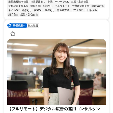
業界未経験者歓迎
社員登用あり
副業・WワークOK
主婦・主夫歓迎
資格取得支援あり
学歴不問
転勤なし
フルリモート
交通費全額支給
経験者歓迎
ネイルOK
研修あり
在宅OK
賞与あり
交通費支給
ピアスOK
土日祝休み
服装自由
髪型・髪色自由
契約社員
【フルリモート】デジタル広告の運用コンサルタン