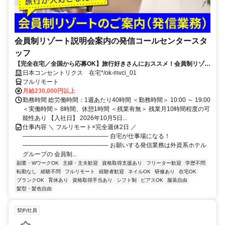
会員制リゾート説明会案内の発信コールセンタースタ
ッフ
【完全在宅／全国から応募OK】旅行好きさんにおススメ！会員制リゾー
トのご案内×テレワーク・リモートワーク◎月収34万円以上も可能！
日本コンセントリクス 在宅*/ok-mvci_01
フルリモート
月給230,000円以上
勤務時間 総労働時間：1週あたり40時間 ＜勤務時間＞ 10:00 ～ 19:00
＜実働時間＞ 8時間、休憩1時間 ＜残業有無＞ 残業月10時間程度の可
能性あり 【入社日】 2026年10月5日...
仕事内容 ＼ フルリモート×完全週休2日 ／
─────────────────── 自宅が仕事場になる！
─────────────────── お願いする発信業務は外資系ホテル
グループの 会員制...
副業・WワークOK
主婦・主夫歓迎
資格取得支援あり
フリーター歓迎
学歴不問
転勤なし
経験不問
フルリモート
経験者歓迎
ネイルOK
研修あり
在宅OK
ブランクOK
育休あり
資格取得手当あり
シフト制
ピアスOK
服装自由
髪型・髪色自由
契約社員