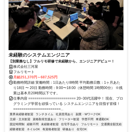
未経験のシステムエンジニア
【別業務なし】フルリモ研修で未経験から、エンジニアデビュー！
株式会社三河屋
フルリモート
月給251,370円～687,525円
勤務時間詳細 実働時間：1日あたり8時間 平均勤務日数：1ヶ月あた
り18日 〜 20日 勤務時間：9:00〜18:00（休憩時間 1時間00分） ※残
業は基本月20時間以下です。
仕事内容 ======================= 20−30代活躍中！ 現在、プロ
グラミング学習を頑張っている システムエンジニアを目指す皆様！
=======================...
業界未経験者歓迎
ランチタイム
社員登用あり
副業・WワークOK
主婦・主夫歓迎
資格取得支援あり
フリーター歓迎
学歴不問
車通勤OK
固定時間制
経験不問
未経験者歓迎
住宅手当あり
フルリモート
交通費全額支給
経験者歓迎
ネイルOK
有資格者歓迎
研修あり
在宅OK