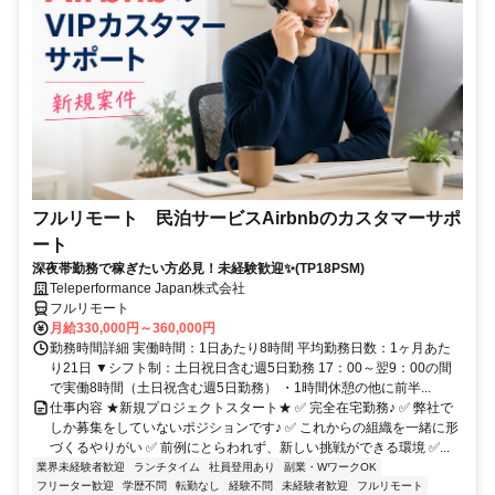
フルリモート 民泊サービスAirbnbのカスタマーサポ
ート
深夜帯勤務で稼ぎたい方必見！未経験歓迎✨(TP18PSM)
Teleperformance Japan株式会社
フルリモート
月給330,000円～360,000円
勤務時間詳細 実働時間：1日あたり8時間 平均勤務日数：1ヶ月あた
り21日 ▼シフト制：土日祝日含む週5日勤務 17：00～翌9：00の間
で実働8時間（土日祝含む週5日勤務） ・1時間休憩の他に前半...
仕事内容 ★新規プロジェクトスタート★ ✅ 完全在宅勤務♪ ✅ 弊社で
しか募集をしていないポジションです♪ ✅ これからの組織を一緒に形
づくるやりがい ✅ 前例にとらわれず、新しい挑戦ができる環境 ✅...
業界未経験者歓迎
ランチタイム
社員登用あり
副業・WワークOK
フリーター歓迎
学歴不問
転勤なし
経験不問
未経験者歓迎
フルリモート