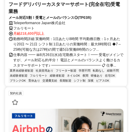
フードデリバリーカスタマーサポート(完全在宅)受電
業務
メール対応5割！受電とメールのバランス◎(TP03R)
Teleperformance Japan株式会社
フルリモート
月給218,400円以上
勤務時間詳細 実働時間：1日あたり8時間 平均勤務日数：1ヶ月あた
り20日 〜 21日 シフト制 1日あたりの実働時間：最大8時間/日 ◆7～
25時(可能な方は27時)の間で週5日/実働8時間のシフ...
仕事内容 ━━ 📅8月26日(水)在宅勤務スタート！━━ 受電がメインで
すが、メール対応も約半分！ 電話とメールのバランスよく働けるカ
スタマーサポートです♪ ━━━━━━━━━━━━━━ 📋 仕事...
業界未経験者歓迎
社員登用あり
フリーター歓迎
学歴不問
転勤なし
経験不問
未経験者歓迎
フルリモート
経験者歓迎
ネイルOK
夜間
研修あり
在宅OK
ブランクOK
育休あり
交通費支給
長期歓迎
シフト制
深夜
ピアスOK
契約社員