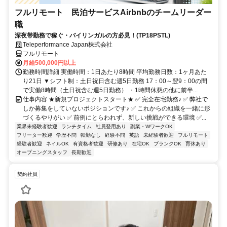
フルリモート 民泊サービスAirbnbのチームリーダー
職
深夜帯勤務で稼ぐ・バイリンガルの方必見！(TP18PSTL)
Teleperformance Japan株式会社
フルリモート
月給500,000円以上
勤務時間詳細 実働時間：1日あたり8時間 平均勤務日数：1ヶ月あた
り21日 ▼シフト制：土日祝日含む週5日勤務 17：00～翌9：00の間
で実働8時間（土日祝含む週5日勤務） ・1時間休憩の他に前半...
仕事内容 ★新規プロジェクトスタート★ ✅ 完全在宅勤務♪ ✅ 弊社で
しか募集をしていないポジションです♪ ✅ これからの組織を一緒に形
づくるやりがい ✅ 前例にとらわれず、新しい挑戦ができる環境 ✅...
業界未経験者歓迎
ランチタイム
社員登用あり
副業・WワークOK
フリーター歓迎
学歴不問
転勤なし
経験不問
英語
未経験者歓迎
フルリモート
経験者歓迎
ネイルOK
有資格者歓迎
研修あり
在宅OK
ブランクOK
育休あり
オープニングスタッフ
長期歓迎
契約社員