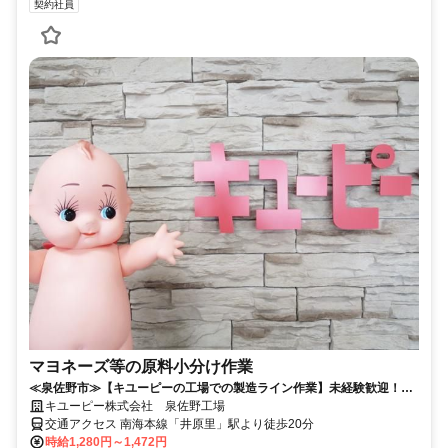
契約社員
マヨネーズ等の原料小分け作業
≪泉佐野市≫【キユーピーの工場での製造ライン作業】未経験歓迎！男
女活躍中！土日祝休み♪
キユーピー株式会社 泉佐野工場
交通アクセス 南海本線「井原里」駅より徒歩20分
時給1,280円～1,472円