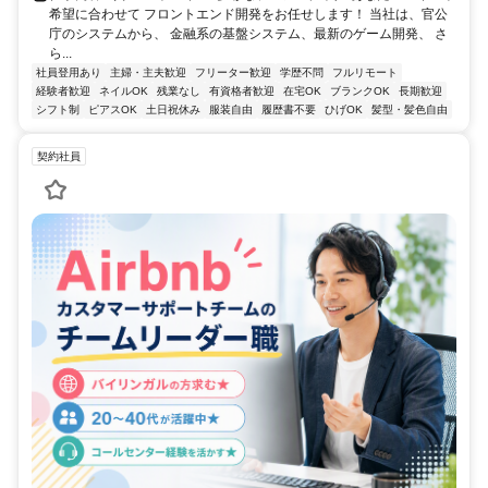
希望に合わせて フロントエンド開発をお任せします！ 当社は、官公
庁のシステムから、 金融系の基盤システム、最新のゲーム開発、 さ
ら...
社員登用あり
主婦・主夫歓迎
フリーター歓迎
学歴不問
フルリモート
経験者歓迎
ネイルOK
残業なし
有資格者歓迎
在宅OK
ブランクOK
長期歓迎
シフト制
ピアスOK
土日祝休み
服装自由
履歴書不要
ひげOK
髪型・髪色自由
契約社員