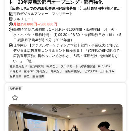
ト 23年度新設部門オープニング・部門強化
【広告代理店でのWEB広告運用経験者募集！】正社員登用率7割／電通
G／全国×完全在宅／年休126日・土日祝休み／残業月平均4時間19分
電通デジタルアンカー フルリモート
フルリモート
月給250,000円～500,000円
勤務時間 総労働時間：1ヶ月あたり160時間 ・勤務曜日：月・火・
水・木・金 ・勤務時間： [1] 09:30～18:30 ・最低勤務日数（週）：5
日 残業月平均4時間19分（2025年度）
仕事内容 【デジタルマーケティング本部】部門・事業拡大に向けた
デジタル広告運用コンサルタント積極募集！ 「代理店のBPO拠点で
広告運用実務に携わっているけれど、入稿・運用だけでは物足りな
い…」 「地...
社員登用あり
固定時間制
転勤なし
フルリモート
経験者歓迎
ネイルOK
研修あり
在宅OK
賞与あり
育休あり
長期休暇あり
ピアスOK
土日祝休み
服装自由
髪型・髪色自由
契約社員