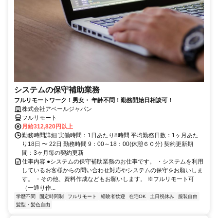
システムの保守補助業務
フルリモートワーク！男女・ 年齢不問！勤務開始日相談可！
株式会社アベールジャパン
フルリモート
月給312,820円以上
勤務時間詳細 実働時間：1日あたり8時間 平均勤務日数：1ヶ月あた
り18日 〜 22日 勤務時間 9：00～18：00(休憩６０分) 契約更新期
間：3ヶ月毎の契約更新
仕事内容 ●システムの保守補助業務のお仕事です。 ・システムを利用
しているお客様からの問い合わせ対応やシステムの保守をお願いしま
す。 ・その他、資料作成などもお願いします。 ※フルリモート可
（一通り作...
学歴不問
固定時間制
フルリモート
経験者歓迎
在宅OK
土日祝休み
服装自由
髪型・髪色自由