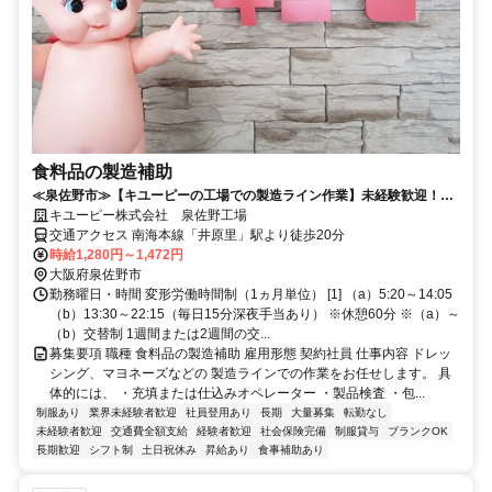
食料品の製造補助
≪泉佐野市≫【キユーピーの工場での製造ライン作業】未経験歓迎！男
女活躍中！土日祝休み♪
キユーピー株式会社 泉佐野工場
交通アクセス 南海本線「井原里」駅より徒歩20分
時給1,280円～1,472円
大阪府泉佐野市
勤務曜日・時間 変形労働時間制（1ヵ月単位） [1] （a）5:20～14:05
（b）13:30～22:15（毎日15分深夜手当あり） ※休憩60分 ※（a）～
（b）交替制 1週間または2週間の交...
募集要項 職種 食料品の製造補助 雇用形態 契約社員 仕事内容 ドレッ
シング、マヨネーズなどの 製造ラインでの作業をお任せします。 具
体的には、 ・充填または仕込みオペレーター ・製品検査 ・包...
制服あり
業界未経験者歓迎
社員登用あり
長期
大量募集
転勤なし
未経験者歓迎
交通費全額支給
経験者歓迎
社会保険完備
制服貸与
ブランクOK
長期歓迎
シフト制
土日祝休み
昇給あり
食事補助あり