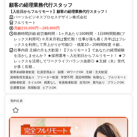
顧客の経理業務代行スタッフ
【入社日からフルリモート】顧客の経理業務代行スタッフ！
パーソルビジネスプロセスデザイン株式会社
フルリモート
月給210,000円～289,900円
勤務時間詳細 総労働時間：1ヶ月あたり160時間 ・1日8時間勤務(フ
レックス利用可) ※月末月初は繁忙期！仕事が落ち着く月半ばはフレ
ックスを利用して早上がりが可能◎ ・残業10～20時間程度 ※顧...
仕事内容 主婦の方も大歓迎！【フルリモート】であなたの経理経験
を活かしませんか？ ★採用選考～入社初日からフルリモート！ ★フ
レックスを活用してワークライフバランス抜群◎ ★主婦（夫）世代
が多く在籍...
業界未経験者歓迎
社員登用あり
副業・WワークOK
主婦・主夫歓迎
資格取得支援あり
フリーター歓迎
学歴不問
固定時間制
転勤なし
フルリモート
経験者歓迎
ネイルOK
残業なし
有資格者歓迎
在宅OK
賞与あり
ブランクOK
交通費支給
長期歓迎
ピアスOK
契約社員