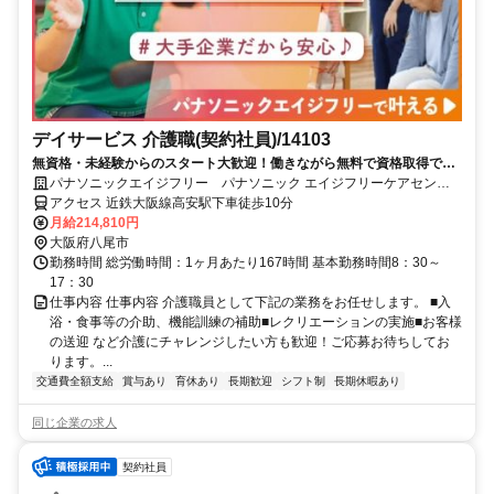
デイサービス 介護職(契約社員)/14103
無資格・未経験からのスタート大歓迎！働きながら無料で資格取得でき
ます！正社員への登用制度もあります。充実した研修制度であなたのキ
パナソニックエイジフリー パナソニック エイジフリーケアセンタ
ャリアアップを応援します！
ー八尾高安・デイサービス
アクセス 近鉄大阪線高安駅下車徒歩10分
月給214,810円
大阪府八尾市
勤務時間 総労働時間：1ヶ月あたり167時間 基本勤務時間8：30～
17：30
仕事内容 仕事内容 介護職員として下記の業務をお任せします。 ■入
浴・食事等の介助、機能訓練の補助■レクリエーションの実施■お客様
の送迎 など介護にチャレンジしたい方も歓迎！ご応募お待ちしてお
ります。...
交通費全額支給
賞与あり
育休あり
長期歓迎
シフト制
長期休暇あり
同じ企業の求人
契約社員