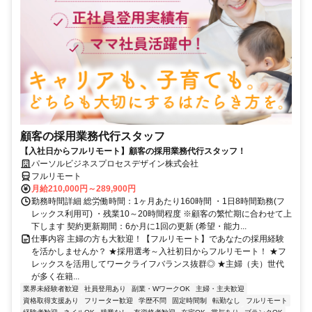
顧客の採用業務代行スタッフ
【入社日からフルリモート】顧客の採用業務代行スタッフ！
パーソルビジネスプロセスデザイン株式会社
フルリモート
月給210,000円～289,900円
勤務時間詳細 総労働時間：1ヶ月あたり160時間 ・1日8時間勤務(フ
レックス利用可) ・残業10～20時間程度 ※顧客の繁忙期に合わせて上
下します 契約更新期間：6か月に1回の更新 (希望・能力...
仕事内容 主婦の方も大歓迎！【フルリモート】であなたの採用経験
を活かしませんか？ ★採用選考～入社初日からフルリモート！ ★フ
レックスを活用してワークライフバランス抜群◎ ★主婦（夫）世代
が多く在籍...
業界未経験者歓迎
社員登用あり
副業・WワークOK
主婦・主夫歓迎
資格取得支援あり
フリーター歓迎
学歴不問
固定時間制
転勤なし
フルリモート