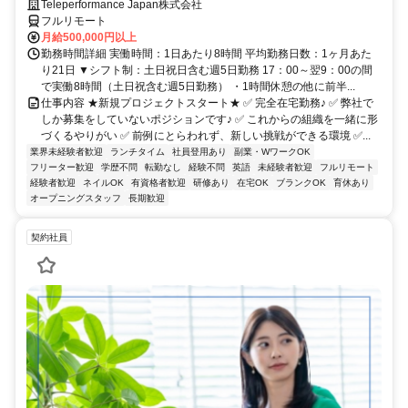
Teleperformance Japan株式会社
フルリモート
月給500,000円以上
勤務時間詳細 実働時間：1日あたり8時間 平均勤務日数：1ヶ月あた
り21日 ▼シフト制：土日祝日含む週5日勤務 17：00～翌9：00の間
で実働8時間（土日祝含む週5日勤務） ・1時間休憩の他に前半...
仕事内容 ★新規プロジェクトスタート★ ✅ 完全在宅勤務♪ ✅ 弊社で
しか募集をしていないポジションです♪ ✅ これからの組織を一緒に形
づくるやりがい ✅ 前例にとらわれず、新しい挑戦ができる環境 ✅...
業界未経験者歓迎
ランチタイム
社員登用あり
副業・WワークOK
フリーター歓迎
学歴不問
転勤なし
経験不問
英語
未経験者歓迎
フルリモート
経験者歓迎
ネイルOK
有資格者歓迎
研修あり
在宅OK
ブランクOK
育休あり
オープニングスタッフ
長期歓迎
契約社員