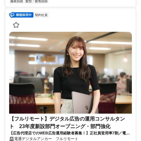
服装自由
髪型・髪色自由
契約社員
【フルリモート】デジタル広告の運用コンサルタン
ト 23年度新設部門オープニング・部門強化
【広告代理店でのWEB広告運用経験者募集！】正社員登用率7割／電通
G／全国×完全在宅／年休126日・土日祝休み／残業月平均4時間19分
電通デジタルアンカー フルリモート