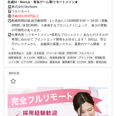
生成AI・Next.js・有名ゲーム等/リモートメイン★
株式会社SkyApple
フルリモート
月給300,000円以上
勤務時間詳細 総労働時間：1ヶ月あたり160時間 9:00 〜 18:00（実働
8時間／休憩1時間） ※参画するプロジェクトによって、 多少の変動
の可能性があります。
仕事内容 ＼リモートメイン×多彩なプロジェクト／ あなたのスキルや
希望に合わせて フロントエンド開発をお任せします！ 当社は、官公
庁のシステムから、 金融系の基盤システム、最新のゲーム開発、 さ
ら...
社員登用あり
主婦・主夫歓迎
フリーター歓迎
学歴不問
フルリモート
経験者歓迎
ネイルOK
残業なし
有資格者歓迎
在宅OK
ブランクOK
長期歓迎
シフト制
ピアスOK
土日祝休み
服装自由
履歴書不要
ひげOK
髪型・髪色自由
契約社員