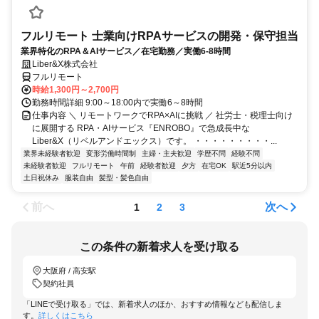
フルリモート 士業向けRPAサービスの開発・保守担当
業界特化のRPA＆AIサービス／在宅勤務／実働6-8時間
Liber&X株式会社
フルリモート
時給1,300円～2,700円
勤務時間詳細 9:00～18:00内で実働6～8時間
仕事内容 ＼ リモートワークでRPA×AIに挑戦 ／ 社労士・税理士向け
に展開する RPA・AIサービス『ENROBO』で急成長中な
Liber&X（リベルアンドエックス）です。 ・・・・・・・・・...
業界未経験者歓迎
変形労働時間制
主婦・主夫歓迎
学歴不問
経験不問
未経験者歓迎
フルリモート
午前
経験者歓迎
夕方
在宅OK
駅近5分以内
土日祝休み
服装自由
髪型・髪色自由
前へ
次へ
1
2
3
この条件の新着求人を受け取る
大阪府 / 高安駅
契約社員
「LINEで受け取る」では、新着求人のほか、おすすめ情報なども配信しま
す。
詳しくはこちら