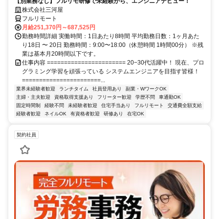
【別業務なし】フルリモ研修で未経験から、エンジニアデビュー！
株式会社三河屋
フルリモート
月給251,370円～687,525円
勤務時間詳細 実働時間：1日あたり8時間 平均勤務日数：1ヶ月あた
り18日 〜 20日 勤務時間：9:00〜18:00（休憩時間 1時間00分） ※残
業は基本月20時間以下です。
仕事内容 ======================= 20−30代活躍中！ 現在、プロ
グラミング学習を頑張っている システムエンジニアを目指す皆様！
=======================...
業界未経験者歓迎
ランチタイム
社員登用あり
副業・WワークOK
主婦・主夫歓迎
資格取得支援あり
フリーター歓迎
学歴不問
車通勤OK
固定時間制
経験不問
未経験者歓迎
住宅手当あり
フルリモート
交通費全額支給
経験者歓迎
ネイルOK
有資格者歓迎
研修あり
在宅OK
契約社員