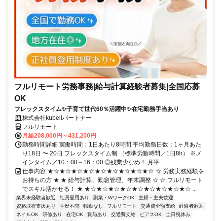
フルリモート労務事務|給与計算経験者募集|全国応募
OK
フレックスタイム✨子育て世代60％活躍中✨在宅勤務手当あり
株式会社kubellパートナー
フルリモート
月給208,000円～431,200円
勤務時間詳細 実働時間：1日あたり8時間 平均勤務日数：1ヶ月あた
り18日 〜 20日 フレックスタイム制 （標準労働時間／1日8h） ※メ
インタイム／10：00～16：00 ◎残業少なめ！ 月平...
仕事内容 ★☆★☆★☆★☆★☆★☆★☆★☆★☆ ☆ 労務実務経験を
お持ちの方 ★ ★ 給与計算、勤怠管理、年末調整 ☆ ☆ フルリモート
でスキル活かせる！ ★ ★☆★☆★☆★☆★☆★☆★☆★☆★☆ ...
業界未経験者歓迎
社員登用あり
副業・WワークOK
主婦・主夫歓迎
資格取得支援あり
学歴不問
転勤なし
フルリモート
交通費全額支給
経験者歓迎
ネイルOK
研修あり
在宅OK
賞与あり
交通費支給
ピアスOK
土日祝休み