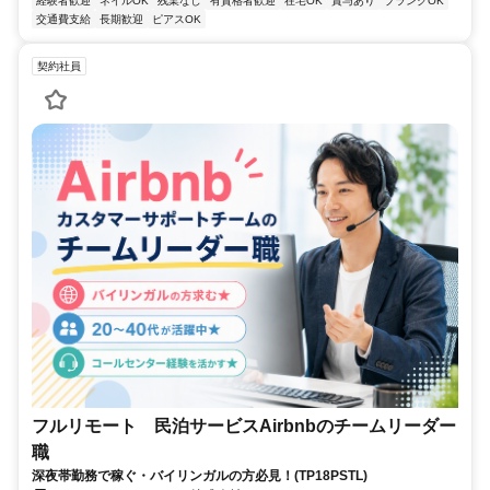
経験者歓迎
ネイルOK
残業なし
有資格者歓迎
在宅OK
賞与あり
ブランクOK
交通費支給
長期歓迎
ピアスOK
契約社員
フルリモート 民泊サービスAirbnbのチームリーダー
職
深夜帯勤務で稼ぐ・バイリンガルの方必見！(TP18PSTL)