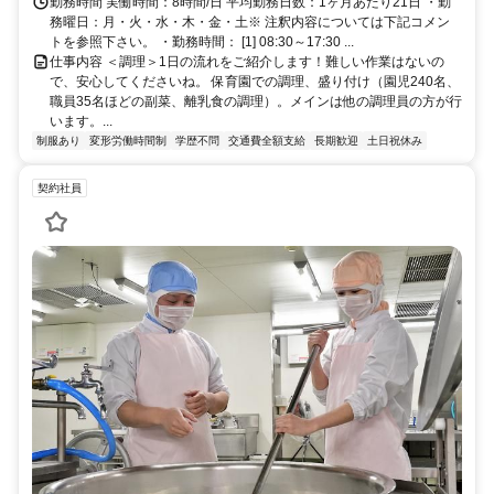
勤務時間 実働時間：8時間/日 平均勤務日数：1ヶ月あたり21日 ・勤
務曜日：月・火・水・木・金・土※ 注釈内容については下記コメン
トを参照下さい。 ・勤務時間： [1] 08:30～17:30 ...
仕事内容 ＜調理＞1日の流れをご紹介します！難しい作業はないの
で、安心してくださいね。 保育園での調理、盛り付け（園児240名、
職員35名ほどの副菜、離乳食の調理）。メインは他の調理員の方が行
います。...
制服あり
変形労働時間制
学歴不問
交通費全額支給
長期歓迎
土日祝休み
契約社員