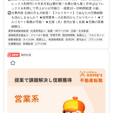
レックス利用可) ※月末月初は繁忙期！仕事が落ち着く月半ばはフレ
ックスを利用して早上がりが可能◎ ・残業10～20時間程度 ※顧...
仕事内容 主婦の方も大歓迎！【フルリモート】であなたの労務経験
を活かしませんか？ ★採用選考～入社初日からフルリモート！ ★フ
ルリモート勤務が可能！ ★主婦（夫）世代が多く在籍 ★労務の実務
経験(1...
業界未経験者歓迎
社員登用あり
副業・WワークOK
主婦・主夫歓迎
資格取得支援あり
フリーター歓迎
学歴不問
固定時間制
転勤なし
フルリモート
経験者歓迎
ネイルOK
残業なし
有資格者歓迎
在宅OK
賞与あり
ブランクOK
交通費支給
長期歓迎
ピアスOK
契約社員