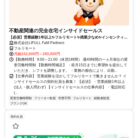
不動産関連の完全在宅インサイドセールス
【必須】営業経験1年以上✨フルリモート✨残業少なめ✨インセンティブ
有
株式会社LIFULL FaM Partners
フルリモート
月給242,000円～280,000円
【勤務時間】 9:00～21:00（休憩1時間） 週40時間の一ヵ月単位の変
形労働時間制 【勤務時間補足】 ・前月15日までに希望休を提出して
いただき、シフトを調整します。 ・業務の都合により、出勤...
【仕事内容】 営業経験を活かしてフルリモートで働きませんか？ イ
ンサイドセールスの契約社員を募集！ 【必須】 ・営業経験1年以上
(法人・個人問わず) 【インサイドセールスの仕事内容】 ・電話対応
(...
変形労働時間制
フリーター歓迎
学歴不問
フルリモート
経験者歓迎
ブランクOK
契約社員