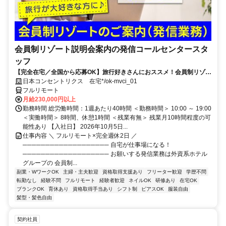
会員制リゾート説明会案内の発信コールセンタースタ
ッフ
【完全在宅／全国から応募OK】旅行好きさんにおススメ！会員制リゾー
トのご案内×テレワーク・リモートワーク◎月収34万円以上も可能！
日本コンセントリクス 在宅*/ok-mvci_01
フルリモート
月給230,000円以上
勤務時間 総労働時間：1週あたり40時間 ＜勤務時間＞ 10:00 ～ 19:00
＜実働時間＞ 8時間、休憩1時間 ＜残業有無＞ 残業月10時間程度の可
能性あり 【入社日】 2026年10月5日...
仕事内容 ＼ フルリモート×完全週休2日 ／
─────────────────── 自宅が仕事場になる！
─────────────────── お願いする発信業務は外資系ホテル
グループの 会員制...
副業・WワークOK
主婦・主夫歓迎
資格取得支援あり
フリーター歓迎
学歴不問
転勤なし
経験不問
フルリモート
経験者歓迎
ネイルOK
研修あり
在宅OK
ブランクOK
育休あり
資格取得手当あり
シフト制
ピアスOK
服装自由
髪型・髪色自由
契約社員