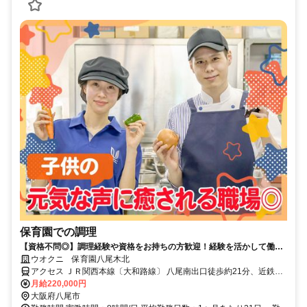
保育園での調理
【資格不問◎】調理経験や資格をお持ちの方歓迎！経験を活かして働け
る♪
ウオクニ 保育園八尾木北
アクセス ＪＲ関西本線〔大和路線〕 八尾南出口徒歩約21分、近鉄大
阪線 近鉄八尾中央北出口徒歩約28分、近鉄大阪線 久宝寺口徒歩約41
月給220,000円
分
大阪府八尾市