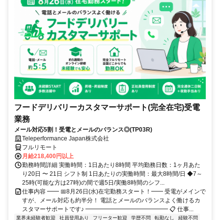
フードデリバリーカスタマーサポート(完全在宅)受電
業務
メール対応5割！受電とメールのバランス◎(TP03R)
Teleperformance Japan株式会社
フルリモート
月給218,400円以上
勤務時間詳細 実働時間：1日あたり8時間 平均勤務日数：1ヶ月あた
り20日 〜 21日 シフト制 1日あたりの実働時間：最大8時間/日 ◆7～
25時(可能な方は27時)の間で週5日/実働8時間のシフ...
仕事内容 ━━ 📅8月26日(水)在宅勤務スタート！━━ 受電がメインで
すが、メール対応も約半分！ 電話とメールのバランスよく働けるカ
スタマーサポートです♪ ━━━━━━━━━━━━━━ 📋 仕事...
業界未経験者歓迎
社員登用あり
フリーター歓迎
学歴不問
転勤なし
経験不問