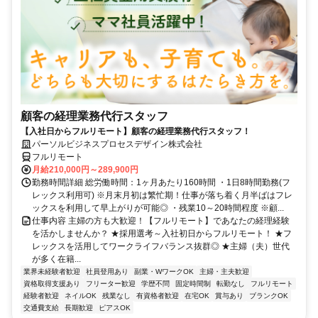
顧客の経理業務代行スタッフ
【入社日からフルリモート】顧客の経理業務代行スタッフ！
パーソルビジネスプロセスデザイン株式会社
フルリモート
月給210,000円～289,900円
勤務時間詳細 総労働時間：1ヶ月あたり160時間 ・1日8時間勤務(フ
レックス利用可) ※月末月初は繁忙期！仕事が落ち着く月半ばはフレ
ックスを利用して早上がりが可能◎ ・残業10～20時間程度 ※顧...
仕事内容 主婦の方も大歓迎！【フルリモート】であなたの経理経験
を活かしませんか？ ★採用選考～入社初日からフルリモート！ ★フ
レックスを活用してワークライフバランス抜群◎ ★主婦（夫）世代
が多く在籍...
業界未経験者歓迎
社員登用あり
副業・WワークOK
主婦・主夫歓迎
資格取得支援あり
フリーター歓迎
学歴不問
固定時間制
転勤なし
フルリモート
経験者歓迎
ネイルOK
残業なし
有資格者歓迎
在宅OK
賞与あり
ブランクOK
交通費支給
長期歓迎
ピアスOK