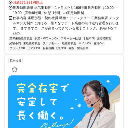
月給271,881円以上
勤務時間詳細 総労働時間：1ヶ月あたり160時間 勤務時間は10:00～
19:00（実働8時間／休憩1時間）の固定時間制
仕事内容 雇用形態：契約社員 職種：ディレクター 〇業務概要 デジタ
ルマンガ制作における、様々なサポート業務の制作進行管理を行いま
す。 ますますニーズが高まってきている電子コミック。あらゆる作
品の...
業界未経験者歓迎
副業・WワークOK
フリーター歓迎
学歴不問
固定時間制
経験不問
未経験者歓迎
フルリモート
経験者歓迎
ネイルOK
在宅OK
ブランクOK
ピアスOK
服装自由
ひげOK
髪型・髪色自由
契約社員