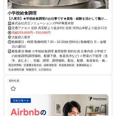
小学校給食調理
【八尾市】★学校給食調理のお仕事です★資格・経験を活かして働けま
す！★
株式会社共立ソリューションズPKP事業本部
交通アクセス 近鉄 高安駅より徒歩9分 近鉄 河内山本駅より徒歩11分
月給220,000円～250,000円
大阪府八尾市
勤務曜日・時間 勤務時間 7:30～16:30(休憩60分) 勤務曜日 月～金曜
日の週5日
募集要項 職種 小学校給食調理 雇用形態 契約社員 仕事内容 小学校で
の給食調理(調理補助、配膳下膳、食器洗浄など) ☆野菜の下処理（洗
浄、皮むき）、切裁、調理、調理補助、配缶、配膳、食器食缶・施...
固定時間制
交通費全額支給
経験者歓迎
有資格者歓迎
食費補助あり
社会保険完備
制服貸与
土日祝休み
契約社員