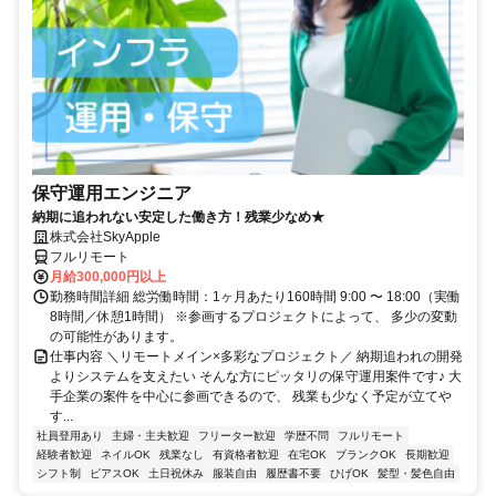
保守運用エンジニア
納期に追われない安定した働き方！残業少なめ★
株式会社SkyApple
フルリモート
月給300,000円以上
勤務時間詳細 総労働時間：1ヶ月あたり160時間 9:00 〜 18:00（実働
8時間／休憩1時間） ※参画するプロジェクトによって、 多少の変動
の可能性があります。
仕事内容 ＼リモートメイン×多彩なプロジェクト／ 納期追われの開発
よりシステムを支えたい そんな方にピッタリの保守運用案件です♪ 大
手企業の案件を中心に参画できるので、 残業も少なく予定が立てや
す...
社員登用あり
主婦・主夫歓迎
フリーター歓迎
学歴不問
フルリモート
経験者歓迎
ネイルOK
残業なし
有資格者歓迎
在宅OK
ブランクOK
長期歓迎
シフト制
ピアスOK
土日祝休み
服装自由
履歴書不要
ひげOK
髪型・髪色自由