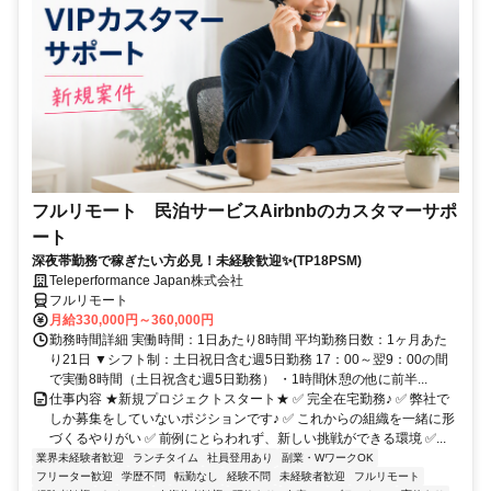
フルリモート 民泊サービスAirbnbのカスタマーサポ
ート
深夜帯勤務で稼ぎたい方必見！未経験歓迎✨(TP18PSM)
Teleperformance Japan株式会社
フルリモート
月給330,000円～360,000円
勤務時間詳細 実働時間：1日あたり8時間 平均勤務日数：1ヶ月あた
り21日 ▼シフト制：土日祝日含む週5日勤務 17：00～翌9：00の間
で実働8時間（土日祝含む週5日勤務） ・1時間休憩の他に前半...
仕事内容 ★新規プロジェクトスタート★ ✅ 完全在宅勤務♪ ✅ 弊社で
しか募集をしていないポジションです♪ ✅ これからの組織を一緒に形
づくるやりがい ✅ 前例にとらわれず、新しい挑戦ができる環境 ✅...
業界未経験者歓迎
ランチタイム
社員登用あり
副業・WワークOK
フリーター歓迎
学歴不問
転勤なし
経験不問
未経験者歓迎
フルリモート