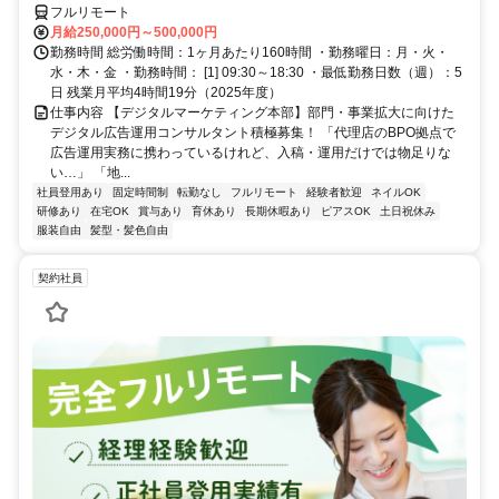
フルリモート
月給250,000円～500,000円
勤務時間 総労働時間：1ヶ月あたり160時間 ・勤務曜日：月・火・
水・木・金 ・勤務時間： [1] 09:30～18:30 ・最低勤務日数（週）：5
日 残業月平均4時間19分（2025年度）
仕事内容 【デジタルマーケティング本部】部門・事業拡大に向けた
デジタル広告運用コンサルタント積極募集！ 「代理店のBPO拠点で
広告運用実務に携わっているけれど、入稿・運用だけでは物足りな
い…」 「地...
社員登用あり
固定時間制
転勤なし
フルリモート
経験者歓迎
ネイルOK
研修あり
在宅OK
賞与あり
育休あり
長期休暇あり
ピアスOK
土日祝休み
服装自由
髪型・髪色自由
契約社員