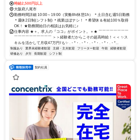
時給2,500円以上
大阪府八尾市
勤務時間詳細 10:00～19:00（実働8h/休憩1h） ＊土日含む週5日勤務
＊週休2日制(シフト制) ＊残業ほぼナシ！ ＊希望休＆有給100％取得
OK！ ★勤務開始日の相談はお気軽に♪
仕事内容 ★＋。求人の『ココ』がポイント。＋★ ￣￣￣￣￣￣￣￣
￣￣￣￣￣￣￣￣￣￣ ＞＞経験者だからこその超高時給！＜＜ ✨ス
キルを活かして月収47万円⇧も✨ .・*・.・*・.・*・.・*・.・*...
制服あり
業界未経験者歓迎
主婦・主夫歓迎
フリーター歓迎
午前
経験者歓迎
研修あり
夕方
長期歓迎
シフト制
契約社員