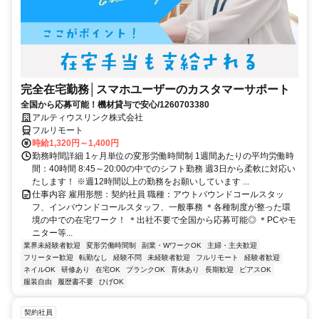
完全在宅勤務│スマホユーザーのカスタマーサポート
全国から応募可能！機材貸与で安心/1260703380
アルティウスリンク株式会社
フルリモート
時給1,320円～1,400円
勤務時間詳細 1ヶ月単位の変形労働時間制 1週間あたりの平均労働時
間：40時間 8:45～20:00の中でのシフト勤務 週3日から柔軟に対応い
たします！ ※週12時間以上の勤務をお願いしています ...
仕事内容 雇用形態：契約社員 職種：アウトバウンドコールスタッ
フ、インバウンドコールスタッフ、一般事務 ＊各種制度が整った環
境の中での在宅ワーク！ ＊出社不要で全国から応募可能◎ ＊PCやモ
ニター等...
業界未経験者歓迎
変形労働時間制
副業・WワークOK
主婦・主夫歓迎
フリーター歓迎
転勤なし
経験不問
未経験者歓迎
フルリモート
経験者歓迎
ネイルOK
研修あり
在宅OK
ブランクOK
育休あり
長期歓迎
ピアスOK
服装自由
履歴書不要
ひげOK
契約社員