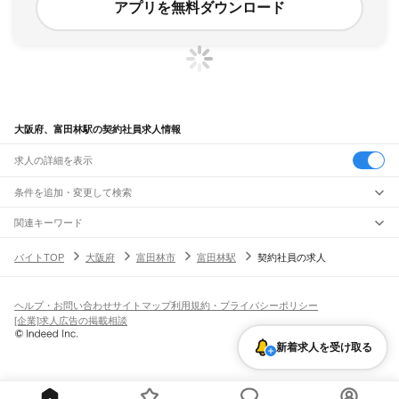
アプリを無料ダウンロード
大阪府、富田林駅の契約社員求人情報
求人の詳細を表示
条件を追加・変更して検索
市区町村を追加・変更
関連キーワード
完全在宅ワーク 全国
シール貼り 在宅
現在地周辺
ガチャガチャ
犬カフェ
大阪府
駅を追加・変更
バイトTOP
大阪府
富田林市
富田林駅
契約社員の求人
大阪府
すべて
大阪市
すべて
職種を追加・変更
JR京都線
都島区
福島区
此花区
西区
港区
大正区
天王寺区
浪速区
西淀川区
東淀川区
東成区
島本駅
高槻駅
摂津富田駅
JR総持寺駅
茨木駅
千里丘駅
岸辺駅
吹田駅
東淀川駅
飲食・フードサービス
生野区
旭区
城東区
阿倍野区
住吉区
東住吉区
西成区
淀川区
鶴見区
住之江区
ヘルプ・お問い合わせ
サイトマップ
利用規約・プライバシーポリシー
特徴を追加・変更
新大阪駅
大阪駅
飲食・フードサービス
平野区
北区
中央区
すべて
[企業]求人広告の掲載相談
ホールスタッフ
キッチンスタッフ
皿洗い・洗い場
精肉・鮮魚加工
給食調理
人気
JR神戸線(大阪～神戸)
堺市
すべて
雇用形態を追加・変更
新着求人を受け取る
パン屋（ベーカリー）
フードカウンター販売員
バー（BAR）・バーテンダー
日払いOK
高校生歓迎
学生歓迎
深夜の仕事
髪型・髪色自由
ひげOK
ネイルOK
大阪駅
塚本駅
堺区
中区
東区
西区
南区
北区
美原区
飲食店補助（開店・閉店準備）
飲食店（店長・マネージャー）
ピアスOK
アルバイト・パート
履歴書不要
オープニングスタッフ
留学生・外国人活躍中
都道府県を変更
営業・販売
大和路線
岸和田市
豊中市
池田市
吹田市
泉大津市
高槻市
貝塚市
守口市
枚方市
茨木市
勤務期間
正社員
河内堅上駅
高井田駅
柏原駅
志紀駅
八尾駅
久宝寺駅
加美駅
平野駅
東部市場前駅
営業・販売
すべて
八尾市
泉佐野市
富田林市
寝屋川市
河内長野市
松原市
大東市
和泉市
箕面市
短期
契約社員
単発・1日OK
長期
期間限定（春夏冬休み等）