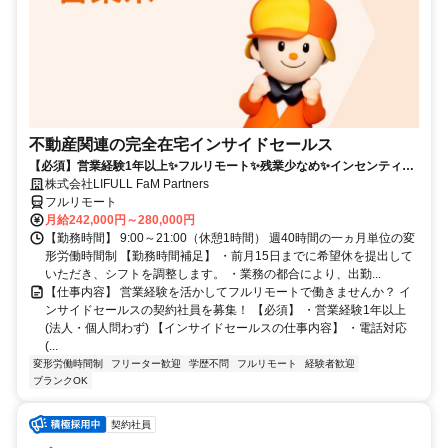
不動産関連の完全在宅インサイドセールス
【必須】営業経験1年以上✨フルリモート✨残業少なめ✨インセンティブ
有
株式会社LIFULL FaM Partners
フルリモート
月給242,000円～280,000円
【勤務時間】 9:00～21:00（休憩1時間） 週40時間の一ヵ月単位の変
形労働時間制 【勤務時間補足】 ・前月15日までに希望休を提出して
いただき、シフトを調整します。 ・業務の都合により、出勤...
【仕事内容】 営業経験を活かしてフルリモートで働きませんか？ イ
ンサイドセールスの契約社員を募集！ 【必須】 ・営業経験1年以上
(法人・個人問わず) 【インサイドセールスの仕事内容】 ・電話対応
(...
変形労働時間制
フリーター歓迎
学歴不問
フルリモート
経験者歓迎
ブランクOK
契約社員