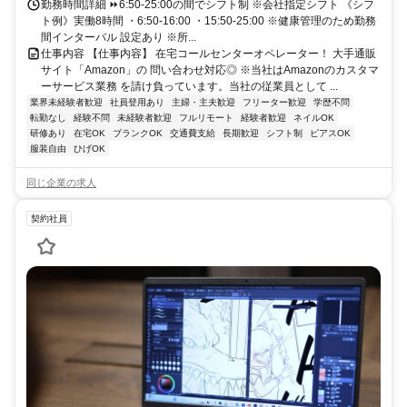
勤務時間詳細 ⏩6:50-25:00の間でシフト制 ※会社指定シフト 《シフ
ト例》実働8時間 ・6:50-16:00 ・15:50-25:00 ※健康管理のため勤務
間インターバル 設定あり ※所...
仕事内容 【仕事内容】 在宅コールセンターオペレーター！ 大手通販
サイト「Amazon」の 問い合わせ対応◎ ※当社はAmazonのカスタマ
ーサービス業務 を請け負っています。当社の従業員として ...
業界未経験者歓迎
社員登用あり
主婦・主夫歓迎
フリーター歓迎
学歴不問
転勤なし
経験不問
未経験者歓迎
フルリモート
経験者歓迎
ネイルOK
研修あり
在宅OK
ブランクOK
交通費支給
長期歓迎
シフト制
ピアスOK
服装自由
ひげOK
同じ企業の求人
契約社員