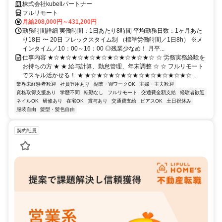
株式会社kubellパートナー
フルリモート
月給208,000円～431,200円
勤務時間詳細 実働時間：1日あたり8時間 平均勤務日数：1ヶ月あた
り18日 〜 20日 フレックスタイム制 （標準労働時間／1日8h） ※メ
インタイム／10：00～16：00 ◎残業少なめ！ 月平...
仕事内容 ★☆★☆★☆★☆★☆★☆★☆★☆★☆ ☆ 労務実務経験を
お持ちの方 ★ ★ 給与計算、勤怠管理、年末調整 ☆ ☆ フルリモート
でスキル活かせる！ ★ ★☆★☆★☆★☆★☆★☆★☆★☆★☆ ...
業界未経験者歓迎
社員登用あり
副業・WワークOK
主婦・主夫歓迎
資格取得支援あり
学歴不問
転勤なし
フルリモート
交通費全額支給
経験者歓迎
ネイルOK
研修あり
在宅OK
賞与あり
交通費支給
ピアスOK
土日祝休み
服装自由
髪型・髪色自由
契約社員