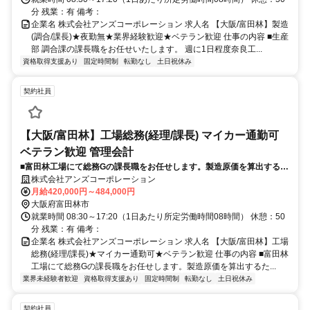
分 残業：有 備考：
企業名 株式会社アンズコーポレーション 求人名 【大阪/富田林】製造
(調合/課長)★夜勤無★業界経験歓迎★ベテラン歓迎 仕事の内容 ■生産
部 調合課の課長職をお任せいたします。 週に1日程度奈良工...
資格取得支援あり
固定時間制
転勤なし
土日祝休み
契約社員
【大阪/富田林】工場総務(経理/課長) マイカー通勤可
ベテラン歓迎 管理会計
■富田林工場にて総務Gの課長職をお任せします。製造原価を算出するた
めの人件費、原材料、消耗品費、水道光熱費等、生産活動で必要な経費
株式会社アンズコーポレーション
の予算と実績の管理を主担当としてお任せいたします。
月給420,000円～484,000円
大阪府富田林市
就業時間 08:30～17:20（1日あたり所定労働時間08時間） 休憩：50
分 残業：有 備考：
企業名 株式会社アンズコーポレーション 求人名 【大阪/富田林】工場
総務(経理/課長)★マイカー通勤可★ベテラン歓迎 仕事の内容 ■富田林
工場にて総務Gの課長職をお任せします。製造原価を算出するた...
業界未経験者歓迎
資格取得支援あり
固定時間制
転勤なし
土日祝休み
契約社員