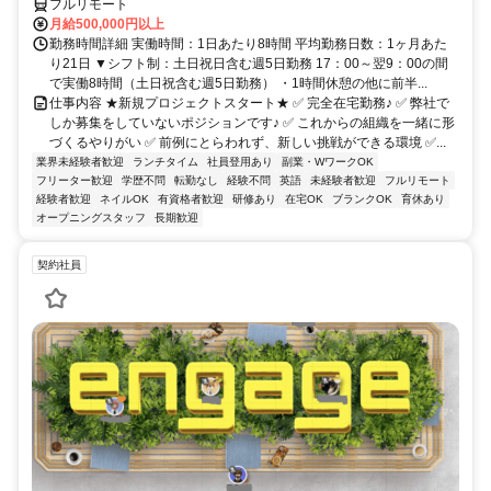
フルリモート
月給500,000円以上
勤務時間詳細 実働時間：1日あたり8時間 平均勤務日数：1ヶ月あた
り21日 ▼シフト制：土日祝日含む週5日勤務 17：00～翌9：00の間
で実働8時間（土日祝含む週5日勤務） ・1時間休憩の他に前半...
仕事内容 ★新規プロジェクトスタート★ ✅ 完全在宅勤務♪ ✅ 弊社で
しか募集をしていないポジションです♪ ✅ これからの組織を一緒に形
づくるやりがい ✅ 前例にとらわれず、新しい挑戦ができる環境 ✅...
業界未経験者歓迎
ランチタイム
社員登用あり
副業・WワークOK
フリーター歓迎
学歴不問
転勤なし
経験不問
英語
未経験者歓迎
フルリモート
経験者歓迎
ネイルOK
有資格者歓迎
研修あり
在宅OK
ブランクOK
育休あり
オープニングスタッフ
長期歓迎
契約社員