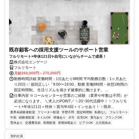
既存顧客への採用支援ツールのサポート営業
フルリモート×年休121日✨自宅にいながらチームで成長！
株式会社エンゲージ
フルリモート
月給260,000円～270,000円
勤務時間詳細 実働時間：1日あたり8時間 平均勤務日数：1ヶ月あた
り20日 ✅ 規則正しい「9:00〜18:00」勤務 実働8時間・休憩1時間の
固定時間制。 生活リズムを崩さず健康的に働けます。 ...
仕事内容 ※コールセンターか営業のご経験 （業界や年数は不問）が
必須になります。 ＼求人のPOINT／ ✨20~30代活躍中！ ✨フルリモ
ート×年休121日＋特休 ✨賞与年4回＋インセあり！ ✨既存...
業界未経験者歓迎
フリーター歓迎
学歴不問
固定時間制
転勤なし
フルリモート
午前
経験者歓迎
ネイルOK
研修あり
夕方
在宅OK
賞与あり
ブランクOK
育休あり
交通費支給
長期歓迎
長期休暇あり
ピアスOK
土日祝休み
契約社員