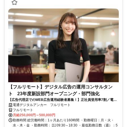
【フルリモート】デジタル広告の運用コンサルタン
ト 23年度新設部門オープニング・部門強化
【広告代理店でのWEB広告運用経験者募集！】正社員登用率7割／電通
G／全国×完全在宅／年休126日・土日祝休み／残業月平均4時間19分
電通デジタルアンカー フルリモート
フルリモート
月給250,000円～500,000円
勤務時間 総労働時間：1ヶ月あたり160時間 ・勤務曜日：月・火・
水・木・金 ・勤務時間： [1] 09:30～18:30 ・最低勤務日数（週）：5