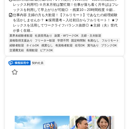
レックス利用可) ※月末月初は繁忙期！仕事が落ち着く月半ばはフレ
ックスを利用して早上がりが可能◎ ・残業10～20時間程度 ※顧...
仕事内容 主婦の方も大歓迎！【フルリモート】であなたの経理経験
を活かしませんか？ ★採用選考～入社初日からフルリモート！ ★フ
レックスを活用してワークライフバランス抜群◎ ★主婦（夫）世代
が多く在籍...
業界未経験者歓迎
社員登用あり
副業・WワークOK
主婦・主夫歓迎
資格取得支援あり
フリーター歓迎
学歴不問
固定時間制
転勤なし
フルリモート
経験者歓迎
ネイルOK
残業なし
有資格者歓迎
在宅OK
賞与あり
ブランクOK
交通費支給
長期歓迎
ピアスOK
契約社員