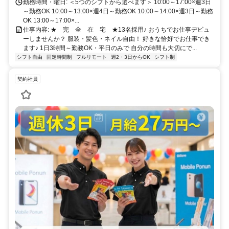
勤務時間・曜日: ＜5つのシフトから選べます＞ 10:00～17:00×週3日
～勤務OK 10:00～13:00×週4日～勤務OK 10:00～14:00×週3日～勤務
OK 13:00～17:00×...
仕事内容: ★ 完 全 在 宅 ★13名採用♪ おうちでお仕事デビュ
ーしませんか？ 服装・髪色・ネイル自由！ 好きな恰好でお仕事でき
ます♪ 1日3時間～勤務OK・平日のみで 自分の時間も大切にで...
シフト自由
固定時間制
フルリモート
週2・3日からOK
シフト制
契約社員