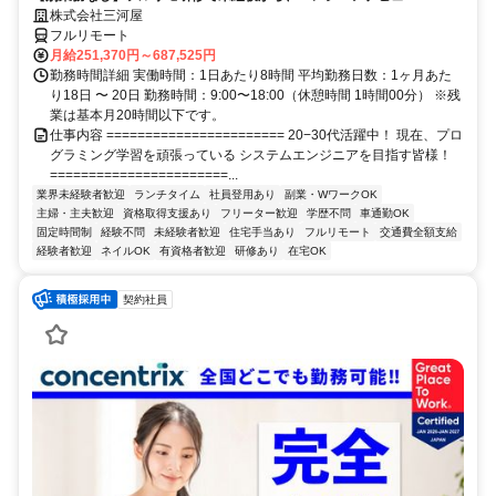
株式会社三河屋
フルリモート
月給251,370円～687,525円
勤務時間詳細 実働時間：1日あたり8時間 平均勤務日数：1ヶ月あた
り18日 〜 20日 勤務時間：9:00〜18:00（休憩時間 1時間00分） ※残
業は基本月20時間以下です。
仕事内容 ======================= 20−30代活躍中！ 現在、プロ
グラミング学習を頑張っている システムエンジニアを目指す皆様！
=======================...
業界未経験者歓迎
ランチタイム
社員登用あり
副業・WワークOK
主婦・主夫歓迎
資格取得支援あり
フリーター歓迎
学歴不問
車通勤OK
固定時間制
経験不問
未経験者歓迎
住宅手当あり
フルリモート
交通費全額支給
経験者歓迎
ネイルOK
有資格者歓迎
研修あり
在宅OK
契約社員