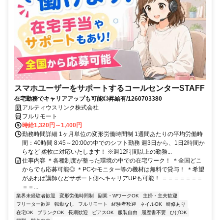
スマホユーザーをサポートするコールセンターSTAFF
在宅勤務でキャリアアップも可能◎昇給有/1260703380
アルティウスリンク株式会社
フルリモート
時給1,320円～1,400円
勤務時間詳細 1ヶ月単位の変形労働時間制 1週間あたりの平均労働時
間：40時間 8:45～20:00の中でのシフト勤務 週3日から、1日2時間か
らなど 柔軟に対応いたします！ ※週12時間以上の勤務...
仕事内容 ＊各種制度が整った環境の中での在宅ワーク！ ＊全国どこ
からでも応募可能◎ ＊PCやモニター等の機材は無料で貸与！ ＊希望
があれば講師などサポート側へキャリアUPも可能！ ＝＝＝＝＝＝＝
＝＝...
業界未経験者歓迎
変形労働時間制
副業・WワークOK
主婦・主夫歓迎
フリーター歓迎
転勤なし
フルリモート
経験者歓迎
ネイルOK
研修あり
在宅OK
ブランクOK
長期歓迎
ピアスOK
服装自由
履歴書不要
ひげOK