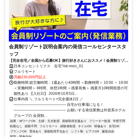
会員制リゾート説明会案内の発信コールセンタースタ
ッフ
【完全在宅／全国から応募OK】旅行好きさんにおススメ！会員制リゾー
トのご案内×テレワーク・リモートワーク◎月収34万円以上も可能！
日本コンセントリクス 在宅*/ok-mvci_01
フルリモート
月給230,000円以上
勤務時間 総労働時間：1週あたり40時間 ＜勤務時間＞ 10:00 ～ 19:00
＜実働時間＞ 8時間、休憩1時間 ＜残業有無＞ 残業月10時間程度の可
能性あり 【入社日】 2026年10月5日...
仕事内容 ＼ フルリモート×完全週休2日 ／
─────────────────── 自宅が仕事場になる！
─────────────────── お願いする発信業務は外資系ホテル
グループの 会員制...
副業・WワークOK
主婦・主夫歓迎
資格取得支援あり
フリーター歓迎
学歴不問
転勤なし
経験不問
フルリモート
経験者歓迎
ネイルOK
研修あり
在宅OK
ブランクOK
育休あり
資格取得手当あり
シフト制
ピアスOK
服装自由
髪型・髪色自由