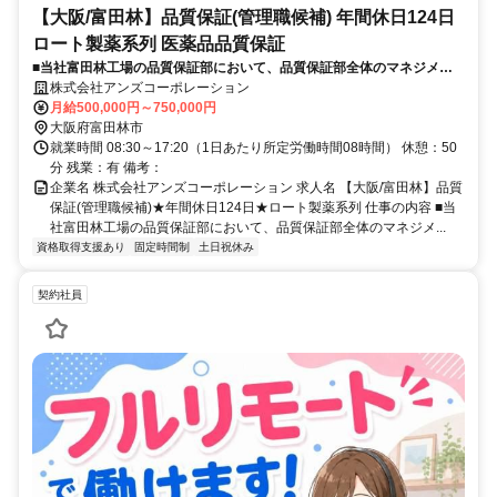
【大阪/富田林】品質保証(管理職候補) 年間休日124日
ロート製薬系列 医薬品品質保証
■当社富田林工場の品質保証部において、品質保証部全体のマネジメン
ト業務をお任せいたします。週に1日程度奈良工場のマネジメントのた
株式会社アンズコーポレーション
め、奈良工場に勤務いただくことを想定しています。
月給500,000円～750,000円
大阪府富田林市
就業時間 08:30～17:20（1日あたり所定労働時間08時間） 休憩：50
分 残業：有 備考：
企業名 株式会社アンズコーポレーション 求人名 【大阪/富田林】品質
保証(管理職候補)★年間休日124日★ロート製薬系列 仕事の内容 ■当
社富田林工場の品質保証部において、品質保証部全体のマネジメ...
資格取得支援あり
固定時間制
土日祝休み
契約社員