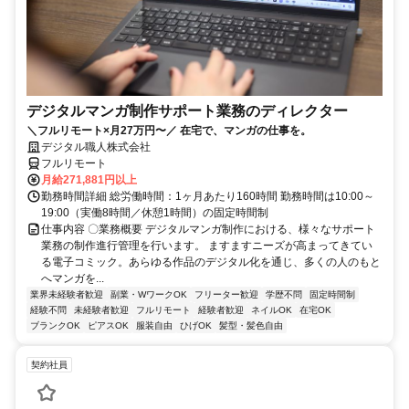
デジタルマンガ制作サポート業務のディレクター
＼フルリモート×月27万円〜／ 在宅で、マンガの仕事を。
デジタル職人株式会社
フルリモート
月給271,881円以上
勤務時間詳細 総労働時間：1ヶ月あたり160時間 勤務時間は10:00～
19:00（実働8時間／休憩1時間）の固定時間制
仕事内容 〇業務概要 デジタルマンガ制作における、様々なサポート
業務の制作進行管理を行います。 ますますニーズが高まってきてい
る電子コミック。あらゆる作品のデジタル化を通じ、多くの人のもと
へマンガを...
業界未経験者歓迎
副業・WワークOK
フリーター歓迎
学歴不問
固定時間制
経験不問
未経験者歓迎
フルリモート
経験者歓迎
ネイルOK
在宅OK
ブランクOK
ピアスOK
服装自由
ひげOK
髪型・髪色自由
契約社員