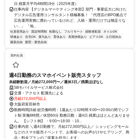
日 残業月平均4時間19分（2025年度）
仕事内容 【デジタルマーケティング本部】部門・事業拡大に向けた
デジタル広告運用コンサルタント積極募集！ 「代理店のBPO拠点で
広告運用実務に携わっているけれど、入稿・運用だけでは物足りな
い…」 「地...
社員登用あり
固定時間制
転勤なし
フルリモート
経験者歓迎
ネイルOK
研修あり
在宅OK
賞与あり
育休あり
長期休暇あり
ピアスOK
土日祝休み
服装自由
髪型・髪色自由
契約社員
週4日勤務のスマホイベント販売スタッフ
未経験歓迎／月給272,000円〜／週休3日／残業ほぼなし
SBモバイルサービス株式会社
交通・アクセス 配属先による
月給272,000円以上
大阪府富田林市
勤務時間詳細 総労働時間：1週あたり32時間 9:00〜20:00の間でシフ
ト制 実働8時間／休憩60分 勤務日数：週4日 残業はほとんどありませ
ん。 【シフト例】 ・9:00〜18:00 ・10...
仕事内容 ＼週4日勤務で、月給272,000円以上／ ショッピングモール
などのスマホ販売イベントで、お客様へのお声がけやヒアリング、商
品・料金プランのご提案を担当します。