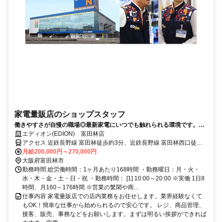
家電量販店のショップスタッフ
働きやすさが自慢の職場◎最新家電にいつでも触れられる環境です。割
引制度などの嬉しい待遇もあり！
エディオン(EDION) 富田林店
アクセス 近鉄長野線 富田林徒歩約3分、近鉄長野線 富田林西口徒歩
約7分、近鉄長野線 川西（大阪府）徒歩約20分
月給200,000円～270,000円
大阪府富田林市
勤務時間 総労働時間：1ヶ月あたり168時間 ・勤務曜日：月・火・
水・木・金・土・日・祝 ・勤務時間： [1] 10:00～20:00 ※実働 1日8
時間、月160～176時間 ※営業の繁閑や商...
仕事内容 家電量販店での店内業務をお任せします。業界経験なくて
もOK！簡単な仕事から始められるので安心です。 レジ、商品管理、
接客、販売、事務などをお願いします。まずは明るい挨拶ができれば