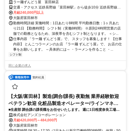
ラー麺ずんどう屋 富田林店
交通・アクセス 近鉄長野線「富田林駅」から徒歩10分 近鉄長野線
「喜志駅」から徒歩15分 近鉄長野線「富田林西口駅」から徒歩19分
月給240,000円以上
近鉄長野線「川西駅」から徒歩28分 車（マイカー）・バイク・自転
大阪府富田林市
車通勤OK
勤務時間詳細 実働時間：1日あたり8時間 平均勤務日数：1ヶ月あた
り21日 【勤務時間】 シフト制（実働8時間） ※原則24時間営業の店
舗での勤務となるため、深夜帯を含むシフト制となります。 ＜シ...
仕事内容 「ラー麺 ずんどう屋」で、 スタッフを募集します！ 【仕事
内容】 とんこつラーメンのお店 『ラー麺 ずんどう屋』で、 お店の仕
事をお願いします。 ～具体的には～ ・ラーメンを作ること ・...
シフト制
同じ企業の求人
契約社員
【大阪/富田林】製造(調合/課長) 夜勤無 業界経験歓迎
ベテラン歓迎 化粧品製造オペレーター/ラインマネー
■生産部 調合課の課長職をお任せいたします。 週に1日程度奈良工場の
ジャー
マネジメントのため、奈良工場に勤務いただくことを想定しています。
株式会社アンズコーポレーション
月給420,000円～484,000円
大阪府富田林市
就業時間 08:30～17:20（1日あたり所定労働時間08時間） 休憩：50