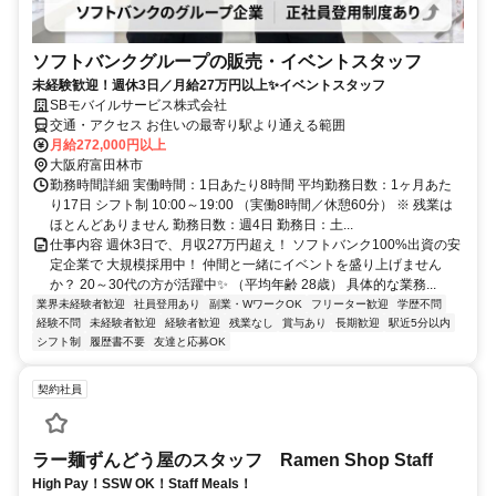
ソフトバンクグループの販売・イベントスタッフ
未経験歓迎！週休3日／月給27万円以上✨イベントスタッフ
SBモバイルサービス株式会社
交通・アクセス お住いの最寄り駅より通える範囲
月給272,000円以上
大阪府富田林市
勤務時間詳細 実働時間：1日あたり8時間 平均勤務日数：1ヶ月あた
り17日 シフト制 10:00～19:00 （実働8時間／休憩60分） ※ 残業は
ほとんどありません 勤務日数：週4日 勤務日：土...
仕事内容 週休3日で、月収27万円超え！ ソフトバンク100%出資の安
定企業で 大規模採用中！ 仲間と一緒にイベントを盛り上げません
か？ 20～30代の方が活躍中✨ （平均年齢 28歳） 具体的な業務...
業界未経験者歓迎
社員登用あり
副業・WワークOK
フリーター歓迎
学歴不問
経験不問
未経験者歓迎
経験者歓迎
残業なし
賞与あり
長期歓迎
駅近5分以内
シフト制
履歴書不要
友達と応募OK
契約社員
ラー麺ずんどう屋のスタッフ Ramen Shop Staff
High Pay！SSW OK！Staff Meals！