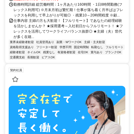
勤務時間詳細 総労働時間：1ヶ月あたり160時間 ・1日8時間勤務(フ
レックス利用可) ※月末月初は繁忙期！仕事が落ち着く月半ばはフレ
ックスを利用して早上がりが可能◎ ・残業10～20時間程度 ※顧...
仕事内容 主婦の方も大歓迎！【フルリモート】であなたの経理経験
を活かしませんか？ ★採用選考～入社初日からフルリモート！ ★フ
レックスを活用してワークライフバランス抜群◎ ★主婦（夫）世代
が多く在籍...
業界未経験者歓迎
社員登用あり
副業・WワークOK
主婦・主夫歓迎
資格取得支援あり
フリーター歓迎
学歴不問
固定時間制
転勤なし
フルリモート
経験者歓迎
ネイルOK
残業なし
有資格者歓迎
在宅OK
賞与あり
ブランクOK
交通費支給
長期歓迎
ピアスOK
契約社員