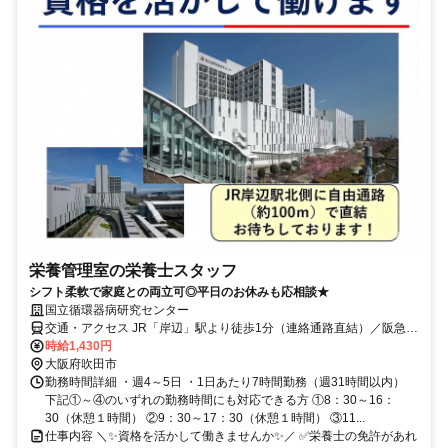
栄養管理室の栄養士スタッフ
シフト柔軟で家庭との両立可◎平日のお休みも応相談★
国立循環器病研究センター
交通・アクセス JR「岸辺」駅より徒歩1分（連絡通路直結）／阪急
「正雀」駅より徒歩15分／JR「新大阪」駅からも電車で15分以内！
時給1,430円
大阪府吹田市
勤務時間詳細 ・週4～5日 ・1日あたり7時間勤務（週31時間以内）
下記①～④のいずれの勤務時間にも対応できる方 ①8：30～16：
30（休憩１時間） ②9：30～17：30（休憩１時間） ③11...
仕事内容 ＼✨資格を活かして働きませんか✨／ ✅栄養士の免許があれ