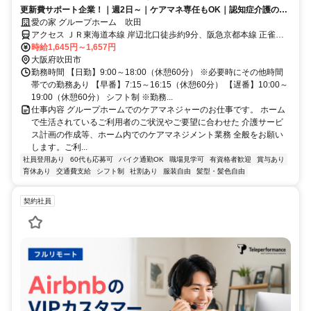
更新費サポート企業！｜週2日～｜ケアマネ専任もOK｜認知症介護の専
門会社で実績◎
愛の家 グループホーム 吹田
アクセス ＪＲ東海道本線 岸辺北口徒歩約9分、阪急京都本線 正雀西
口徒歩約17分、ＪＲ東海道本線 千里丘西口徒歩約23分 JR京都線「岸
時給1,645円～1,657円
辺駅」より徒歩10分
大阪府吹田市
勤務時間 【日勤】9:00～18:00（休憩60分） ※必要時にその他時間
帯での勤務あり 【早番】7:15～16:15（休憩60分） 【遅番】10:00～
19:00（休憩60分） シフト制 ※勤務...
仕事内容 グループホームでのケアマネジャーのお仕事です。 ホーム
で生活されているご利用者のご状況やご要望に合わせた 介護サービ
ス計画の作成等、ホーム内でのケアマネジメント業務 全般をお願い
します。ご利...
社員登用あり
60代も応募可
バイク通勤OK
職場見学可
有資格者歓迎
賞与あり
育休あり
交通費支給
シフト制
社割あり
服装自由
髪型・髪色自由
契約社員