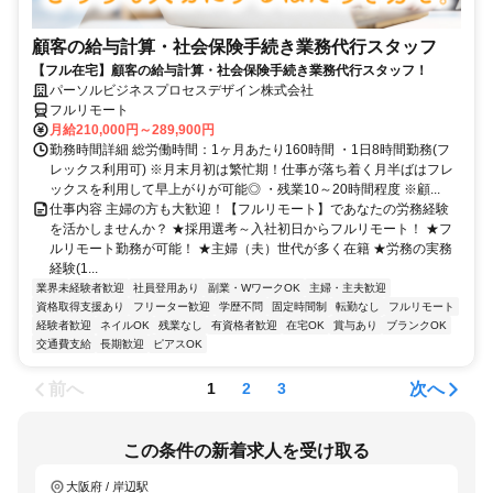
顧客の給与計算・社会保険手続き業務代行スタッフ
【フル在宅】顧客の給与計算・社会保険手続き業務代行スタッフ！
パーソルビジネスプロセスデザイン株式会社
フルリモート
月給210,000円～289,900円
勤務時間詳細 総労働時間：1ヶ月あたり160時間 ・1日8時間勤務(フ
レックス利用可) ※月末月初は繁忙期！仕事が落ち着く月半ばはフレ
ックスを利用して早上がりが可能◎ ・残業10～20時間程度 ※顧...
仕事内容 主婦の方も大歓迎！【フルリモート】であなたの労務経験
を活かしませんか？ ★採用選考～入社初日からフルリモート！ ★フ
ルリモート勤務が可能！ ★主婦（夫）世代が多く在籍 ★労務の実務
経験(1...
業界未経験者歓迎
社員登用あり
副業・WワークOK
主婦・主夫歓迎
資格取得支援あり
フリーター歓迎
学歴不問
固定時間制
転勤なし
フルリモート
経験者歓迎
ネイルOK
残業なし
有資格者歓迎
在宅OK
賞与あり
ブランクOK
交通費支給
長期歓迎
ピアスOK
前へ
次へ
1
2
3
この条件の新着求人を受け取る
大阪府 / 岸辺駅