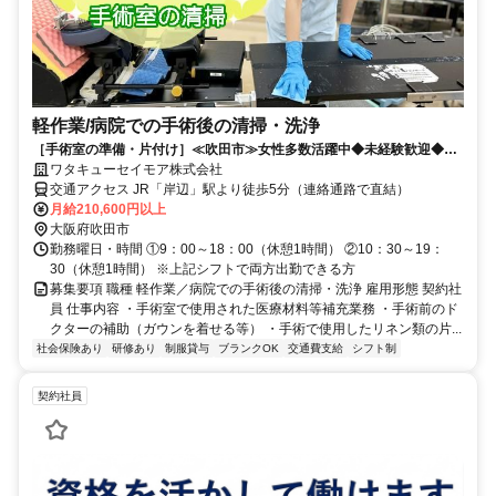
軽作業/病院での手術後の清掃・洗浄
［手術室の準備・片付け］≪吹田市≫女性多数活躍中◆未経験歓迎◆JR
岸辺駅直結◎
ワタキューセイモア株式会社
交通アクセス JR「岸辺」駅より徒歩5分（連絡通路で直結）
月給210,600円以上
大阪府吹田市
勤務曜日・時間 ①9：00～18：00（休憩1時間） ②10：30～19：
30（休憩1時間） ※上記シフトで両方出勤できる方
募集要項 職種 軽作業／病院での手術後の清掃・洗浄 雇用形態 契約社
員 仕事内容 ・手術室で使用された医療材料等補充業務 ・手術前のド
クターの補助（ガウンを着せる等） ・手術で使用したリネン類の片...
社会保険あり
研修あり
制服貸与
ブランクOK
交通費支給
シフト制
契約社員