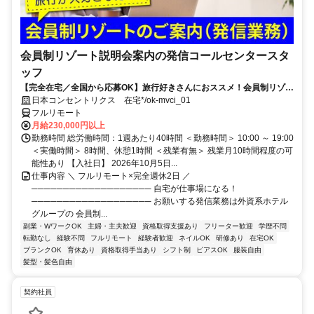
会員制リゾート説明会案内の発信コールセンタースタ
ッフ
【完全在宅／全国から応募OK】旅行好きさんにおススメ！会員制リゾー
トのご案内×テレワーク・リモートワーク◎月収34万円以上も可能！
日本コンセントリクス 在宅*/ok-mvci_01
フルリモート
月給230,000円以上
勤務時間 総労働時間：1週あたり40時間 ＜勤務時間＞ 10:00 ～ 19:00
＜実働時間＞ 8時間、休憩1時間 ＜残業有無＞ 残業月10時間程度の可
能性あり 【入社日】 2026年10月5日...
仕事内容 ＼ フルリモート×完全週休2日 ／
─────────────────── 自宅が仕事場になる！
─────────────────── お願いする発信業務は外資系ホテル
グループの 会員制...
副業・WワークOK
主婦・主夫歓迎
資格取得支援あり
フリーター歓迎
学歴不問
転勤なし
経験不問
フルリモート
経験者歓迎
ネイルOK
研修あり
在宅OK
ブランクOK
育休あり
資格取得手当あり
シフト制
ピアスOK
服装自由
髪型・髪色自由
契約社員