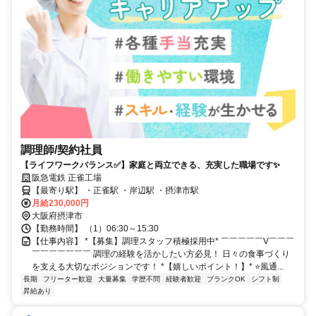
調理師/契約社員
【ライフワークバランス✅️】家庭と両立できる、充実した職場です✨
阪急電鉄 正雀工場
【最寄り駅】 ・正雀駅 ・岸辺駅 ・摂津市駅
月給230,000円
大阪府摂津市
【勤務時間】 （1）06:30～15:30
【仕事内容】 *【募集】調理スタッフ積極採用中* ￣￣￣￣￣V￣￣￣
￣￣￣￣￣￣￣ 調理の経験を活かしたい方必見！ 日々の食事づくり
を支える大切なポジションです！ *【嬉しいポイント！】* ⭐️風通...
長期
フリーター歓迎
大量募集
学歴不問
経験者歓迎
ブランクOK
シフト制
昇給あり