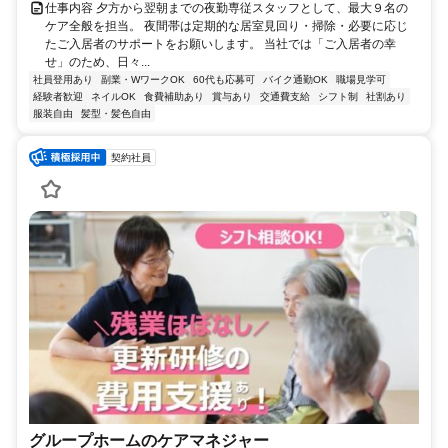
仕事内容 夕方から翌朝までの夜勤専従スタッフとして、最大９名の
ケア全般を担当。 夜間帯は定期的な居室見回り・掃除・必要に応じ
たご入居者のサポートをお願いします。 当社では「ご入居者の幸
せ」のため、日々...
社員登用あり
副業・WワークOK
60代も応募可
バイク通勤OK
職場見学可
経験者歓迎
ネイルOK
食費補助あり
賞与あり
交通費支給
シフト制
社割あり
服装自由
髪型・髪色自由
契約社員
グループホームのケアマネジャー