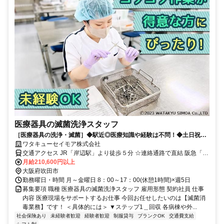
医療器具の滅菌洗浄スタッフ
［医療器具の洗浄・滅菌］◆駅近◎医療知識や経験は不問！◆土日祝休
み
ワタキューセイモア株式会社
交通アクセス JR「岸辺駅」より徒歩５分 ☆連絡通路で直結 阪急「正
雀」駅から徒歩13分
月給210,600円以上
大阪府吹田市
勤務曜日・時間 月～金曜日 8：00～17：00(休憩1時間)×週5日
募集要項 職種 医療器具の滅菌洗浄スタッフ 雇用形態 契約社員 仕事
内容 医療現場をサポートするお仕事 今回お任せしたいのは【滅菌消
毒業務】です！ ＜具体的には＞ ▼ステップ1＿回収 各病棟や外...
社会保険あり
未経験者歓迎
経験者歓迎
制服貸与
ブランクOK
交通費支給