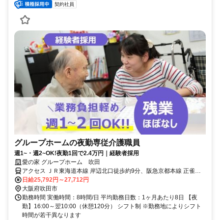
契約社員
グループホームの夜勤専従介護職員
週1~・週2~OK!夜勤1回で2.4万円｜経験者採用
愛の家 グループホーム 吹田
アクセス ＪＲ東海道本線 岸辺北口徒歩約9分、阪急京都本線 正雀西
口徒歩約17分、ＪＲ東海道本線 千里丘西口徒歩約23分 JR京都線「岸
日給25,792円～27,712円
辺駅」より徒歩10分
大阪府吹田市
勤務時間 実働時間：8時間/日 平均勤務日数：1ヶ月あたり8日 【夜
勤】16:00～翌10:00（休憩120分） シフト制 ※勤務地によりシフト
時間が若干異なります