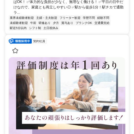
ばOK！ ✅体力的な負担が少なく、無理なく働ける！ ✅平日の日中だ
けなので、家庭とも両立しやすい◎ ✅駅から徒歩1分！駅チカで通勤
ラ...
業界未経験者歓迎
主婦・主夫歓迎
フリーター歓迎
学歴不問
経験不問
未経験者歓迎
午前
研修あり
夕方
賞与あり
ブランクOK
交通費支給
駅近5分以内
シフト制
土日祝休み
契約社員