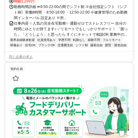
時給1,200円
勤務時間詳細 ⏩8:50-22:00の間でシフト制 ※会社指定シフト 《シフ
ト例》実働8時間 ・8:50-18:00 ・12:50-22:00 ※健康管理のため勤務
間インターバル 設定あり ※所...
仕事内容 ✨人気の完全在宅勤務✨ 通勤ゼロでストレスフリー 自分の
時間にゆとりが持てます♪ ✅リモートでもしっかりサポート！ 「困っ
た」「どうしよう」と思ったら すぐにチャットで相談OK 業務中の...
業界未経験者歓迎
社員登用あり
学歴不問
転勤なし
経験不問
フルリモート
研修あり
在宅OK
ブランクOK
交通費支給
シフト制
服装自由
髪型・髪色自由
同じ企業の求人
契約社員