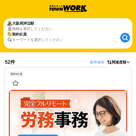
大阪府
岸辺駅
職種を選択してください
契約社員
キーワードを選択してください
52件
条件保存
関連度順
契約社員