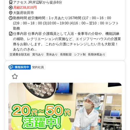
ャリアアップを応援します！
健都 プレミア
アクセス JR岸辺駅から徒歩8分
月給238,810円
大阪府吹田市
勤務時間 総労働時間：1ヶ月あたり167時間 (1)7：00～16：00
(2)9：00～18：00 (3)10:00～19:00 (4)16：00～翌10：00 ※シフト
勤務
仕事内容 仕事内容 介護職員として入浴・食事等の介助や、機能訓練
の補助、レクリエーションの実施など、エイジフリーハウスの介護業
務をお願いします。 これから介護にチャレンジしたい方も大歓迎！
あなたのきめ...
交通費全額支給
賞与あり
育休あり
長期歓迎
シフト制
長期休暇あり
契約社員