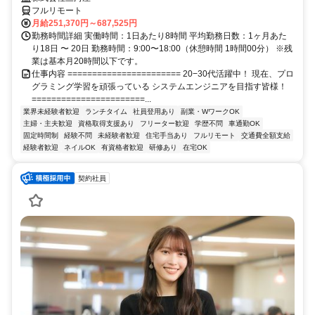
フルリモート
月給251,370円～687,525円
勤務時間詳細 実働時間：1日あたり8時間 平均勤務日数：1ヶ月あた
り18日 〜 20日 勤務時間：9:00〜18:00（休憩時間 1時間00分） ※残
業は基本月20時間以下です。
仕事内容 ======================= 20−30代活躍中！ 現在、プロ
グラミング学習を頑張っている システムエンジニアを目指す皆様！
=======================...
業界未経験者歓迎
ランチタイム
社員登用あり
副業・WワークOK
主婦・主夫歓迎
資格取得支援あり
フリーター歓迎
学歴不問
車通勤OK
固定時間制
経験不問
未経験者歓迎
住宅手当あり
フルリモート
交通費全額支給
経験者歓迎
ネイルOK
有資格者歓迎
研修あり
在宅OK
契約社員