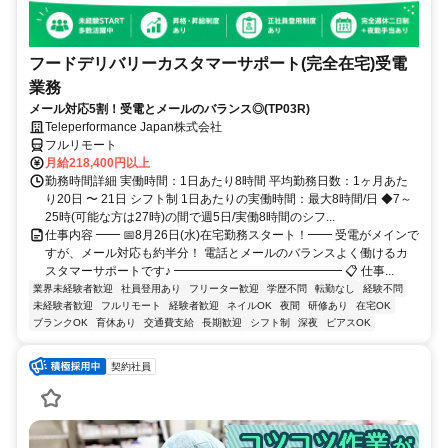
フードデリバリーカスタマーサポート(完全在宅)受電
業務
メール対応5割！受電とメールのバランス◎(TP03R)
Teleperformance Japan株式会社
フルリモート
月給218,400円以上
勤務時間詳細 実働時間：1日あたり8時間 平均勤務日数：1ヶ月あた
り20日 〜 21日 シフト制 1日あたりの実働時間：最大8時間/日 ◆7～
25時(可能な方は27時)の間で週5日/実働8時間のシフ...
仕事内容 ━━ 📅8月26日(水)在宅勤務スタート！━━ 受電がメインで
すが、メール対応も約半分！ 電話とメールのバランスよく働けるカ
スタマーサポートです♪ ━━━━━━━━━━━━━━ 📋 仕事...
業界未経験者歓迎
社員登用あり
フリーター歓迎
学歴不問
転勤なし
経験不問
未経験者歓迎
フルリモート
経験者歓迎
ネイルOK
夜間
研修あり
在宅OK
ブランクOK
育休あり
交通費支給
長期歓迎
シフト制
深夜
ピアスOK
契約社員