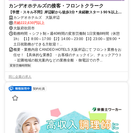
カンデオホテルズの接客・フロントクラーク
【学歴・スキル不問】岸辺駅から徒歩3分＊未経験スタート90％以上！
週休2日制24時間稼働で選べる働き方/昇給・賞与など厚待遇アリ！
カンデオホテルズ 大阪岸辺
月給222,630円以上
大阪府吹田市
勤務時間 ＜シフト制＞週40時間の変形労働制 1日実働8時間（休憩
1h） 【1】8:00～17:00 【2】14:00～23:00 【3】23:00～翌8:00 ＊
土日祝勤務ができる方歓迎！...
概要・業務内容 CANDEO HOTELS 大阪岸辺にて フロント業務をお
任せ！ 【具体的な業務】 ・お客様のチェックイン、チェックアウト
・近隣地域の観光案内などの業務全般 ・御電話での予...
変形労働時間制
同じ企業の求人
契約社員