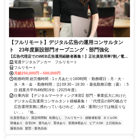
【フルリモート】デジタル広告の運用コンサルタン
ト 23年度新設部門オープニング・部門強化
【広告代理店でのWEB広告運用経験者募集！】正社員登用率7割／電通
G／全国×完全在宅／年休126日・土日祝休み／残業月平均4時間19分
電通デジタルアンカー フルリモート
フルリモート
月給250,000円～500,000円
勤務時間 総労働時間：1ヶ月あたり160時間 ・勤務曜日：月・火・
水・木・金 ・勤務時間： [1] 09:30～18:30 ・最低勤務日数（週）：5
日 残業月平均4時間19分（2025年度）
仕事内容 【デジタルマーケティング本部】部門・事業拡大に向けた
デジタル広告運用コンサルタント積極募集！ 「代理店のBPO拠点で
広告運用実務に携わっているけれど、入稿・運用だけでは物足りな
い…」 「地...
社員登用あり
固定時間制
転勤なし
フルリモート
経験者歓迎
ネイルOK
研修あり
在宅OK
賞与あり
育休あり
長期休暇あり
ピアスOK
土日祝休み
服装自由
髪型・髪色自由