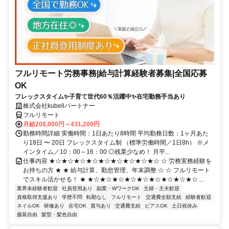
フルリモート労務事務|給与計算経験者募集|全国応募
OK
フレックスタイム✨子育て世代60％活躍中✨在宅勤務手当あり
株式会社kubellパートナー
フルリモート
月給208,000円～431,200円
勤務時間詳細 実働時間：1日あたり8時間 平均勤務日数：1ヶ月あた
り18日 〜 20日 フレックスタイム制 （標準労働時間／1日8h） ※メ
インタイム／10：00～16：00 ◎残業少なめ！ 月平...
仕事内容 ★☆★☆★☆★☆★☆★☆★☆★☆★☆ ☆ 労務実務経験を
お持ちの方 ★ ★ 給与計算、勤怠管理、年末調整 ☆ ☆ フルリモート
でスキル活かせる！ ★ ★☆★☆★☆★☆★☆★☆★☆★☆★☆ ...
業界未経験者歓迎
社員登用あり
副業・WワークOK
主婦・主夫歓迎
資格取得支援あり
学歴不問
転勤なし
フルリモート
交通費全額支給
経験者歓迎
ネイルOK
研修あり
在宅OK
賞与あり
交通費支給
ピアスOK
土日祝休み
服装自由
髪型・髪色自由