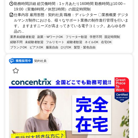
勤務時間詳細 総労働時間：1ヶ月あたり160時間 勤務時間は10:00～
19:00（実働8時間／休憩1時間）の固定時間制
仕事内容 雇用形態：契約社員 職種：ディレクター 〇業務概要 デジタ
ルマンガ制作における、様々なサポート業務の制作進行管理を行いま
す。 ますますニーズが高まってきている電子コミック。あらゆる作
品の...
業界未経験者歓迎
副業・WワークOK
フリーター歓迎
学歴不問
固定時間制
経験不問
未経験者歓迎
フルリモート
経験者歓迎
ネイルOK
在宅OK
ブランクOK
ピアスOK
服装自由
ひげOK
髪型・髪色自由
契約社員