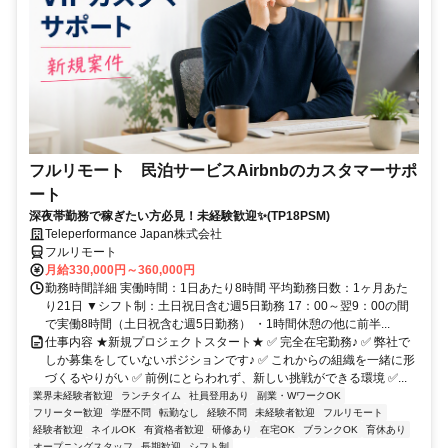
フルリモート 民泊サービスAirbnbのカスタマーサポ
ート
深夜帯勤務で稼ぎたい方必見！未経験歓迎✨(TP18PSM)
Teleperformance Japan株式会社
フルリモート
月給330,000円～360,000円
勤務時間詳細 実働時間：1日あたり8時間 平均勤務日数：1ヶ月あた
り21日 ▼シフト制：土日祝日含む週5日勤務 17：00～翌9：00の間
で実働8時間（土日祝含む週5日勤務） ・1時間休憩の他に前半...
仕事内容 ★新規プロジェクトスタート★ ✅ 完全在宅勤務♪ ✅ 弊社で
しか募集をしていないポジションです♪ ✅ これからの組織を一緒に形
づくるやりがい ✅ 前例にとらわれず、新しい挑戦ができる環境 ✅...
業界未経験者歓迎
ランチタイム
社員登用あり
副業・WワークOK
フリーター歓迎
学歴不問
転勤なし
経験不問
未経験者歓迎
フルリモート
経験者歓迎
ネイルOK
有資格者歓迎
研修あり
在宅OK
ブランクOK
育休あり
オープニングスタッフ
長期歓迎
シフト制