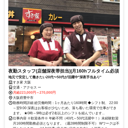
夜勤スタッフ(店舗深夜帯担当)|月160hフルタイム必須
地元で安定して働きたい20代〜50代が活躍中*深夜手当あり*
すき家 大阪
交通・アクセス ー
月給223,000円～270,000円
大阪府豊中市
勤務時間詳細 総労働時間：1ヶ月あたり160時間 ◆シフト制、 22:00
～翌9:00 深夜はお客様が少ないため、落ち着いた環境で仕事ができ
ます。 ★0時～9時は必ず2名以上のシフトを組んでいます...
仕事内容 ※歓迎条件※ 年齢不問（40代～50代活躍中！）未経験歓迎
月160時間勤務必須となります。（週28時間制限不可） Wワークは不