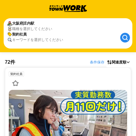
大阪府
庄内駅
職種を選択してください
契約社員
キーワードを選択してください
72件
条件保存
関連度順
契約社員