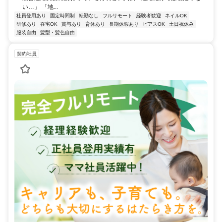
い…」 「地...
社員登用あり
固定時間制
転勤なし
フルリモート
経験者歓迎
ネイルOK
研修あり
在宅OK
賞与あり
育休あり
長期休暇あり
ピアスOK
土日祝休み
服装自由
髪型・髪色自由
契約社員