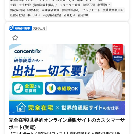
主婦・主夫歓迎
資格取得支援あり
フリーター歓迎
学歴不問
車通勤OK
固定時間制
経験不問
未経験者歓迎
住宅手当あり
フルリモート
交通費全額支給
経験者歓迎
ネイルOK
有資格者歓迎
研修あり
在宅OK
契約社員
完全在宅/世界的オンライン通販サイトのカスタマーサ
ポート(受電)
【フルリモート／自宅がオフィス！】通勤時間を丸々有効活用◎リモー