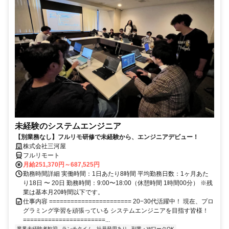
未経験のシステムエンジニア
【別業務なし】フルリモ研修で未経験から、エンジニアデビュー！
株式会社三河屋
フルリモート
月給251,370円～687,525円
勤務時間詳細 実働時間：1日あたり8時間 平均勤務日数：1ヶ月あた
り18日 〜 20日 勤務時間：9:00〜18:00（休憩時間 1時間00分） ※残
業は基本月20時間以下です。
仕事内容 ======================= 20−30代活躍中！ 現在、プロ
グラミング学習を頑張っている システムエンジニアを目指す皆様！
=======================...
業界未経験者歓迎
ランチタイム
社員登用あり
副業・WワークOK