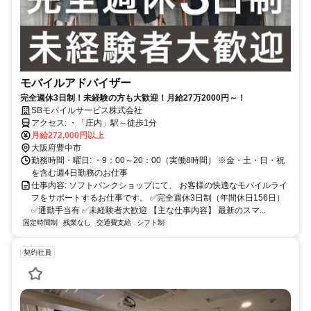
モバイルアドバイザー
完全週休3日制！未経験の方も大歓迎！月給27万2000円～！
SBモバイルサービス株式会社
アクセス: ・「庄内」駅～徒歩1分
月給272,000円以上
大阪府豊中市
勤務時間・曜日: ・9：00～20：00（実働8時間） ※金・土・日・祝
を含む週4日勤務のお仕事
仕事内容: ソフトバンクショップにて、 お客様の快適なモバイルライ
フをサポートするお仕事です。 ✅完全週休3日制（年間休日156日）
✅通勤手当有 ✅未経験者大歓迎 【主な仕事内容】 最新のスマ...
固定時間制
残業なし
交通費支給
シフト制
契約社員