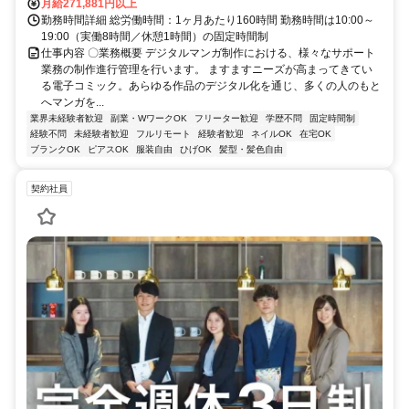
月給271,881円以上
勤務時間詳細 総労働時間：1ヶ月あたり160時間 勤務時間は10:00～
19:00（実働8時間／休憩1時間）の固定時間制
仕事内容 〇業務概要 デジタルマンガ制作における、様々なサポート
業務の制作進行管理を行います。 ますますニーズが高まってきてい
る電子コミック。あらゆる作品のデジタル化を通じ、多くの人のもと
へマンガを...
業界未経験者歓迎
副業・WワークOK
フリーター歓迎
学歴不問
固定時間制
経験不問
未経験者歓迎
フルリモート
経験者歓迎
ネイルOK
在宅OK
ブランクOK
ピアスOK
服装自由
ひげOK
髪型・髪色自由
契約社員