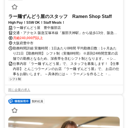
ラー麺ずんどう屋のスタッフ Ramen Shop Staff
High Pay！SSW OK！Staff Meals！
ラー麺ずんどう屋 豊中服部店
交通・アクセス 阪急宝塚本線「服部天神駅」から徒歩13分、阪急宝
塚本線「庄内駅」から徒歩15分
月給240,000円以上
大阪府豊中市
勤務時間詳細 実働時間：1日あたり8時間 平均勤務日数：1ヶ月あた
り21日 【勤務時間】 シフト制（実働8時間） ※原則24時間営業の店
舗での勤務となるため、深夜帯を含むシフト制となります。 ＜シ...
仕事内容 「ラー麺 ずんどう屋」で、 スタッフを募集します！ 【仕事
内容】 とんこつラーメンのお店 『ラー麺 ずんどう屋』で、 お店の仕
事をお願いします。 ～具体的には～ ・ラーメンを作ること ・...
シフト制
同じ企業の求人
契約社員