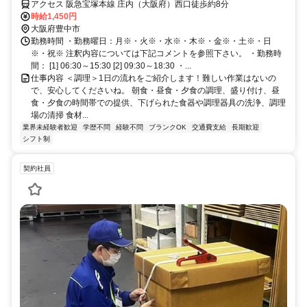
アクセス 阪急宝塚本線 庄内（大阪府）西口徒歩約8分
時給1,450円
大阪府豊中市
勤務時間 ・勤務曜日：月※・火※・水※・木※・金※・土※・日
※・祝※ 注釈内容については下記コメントを参照下さい。 ・勤務時
間： [1] 06:30～15:30 [2] 09:30～18:30 ・...
仕事内容 ＜調理＞1日の流れをご紹介します！難しい作業はないの
で、安心してくださいね。 朝食・昼食・夕食の調理、盛り付け、昼
食・夕食の時間帯での提供、下げられた食器や調理器具の洗浄、調理
場の清掃 食材...
業界未経験者歓迎
学歴不問
経験不問
ブランクOK
交通費支給
長期歓迎
シフト制
契約社員