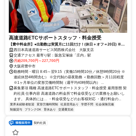
高速道路ETCサポートスタッフ・料金授受
【豊中料金所】●出勤数は実質月に11回だけ！(休日＋オフ＝20日) ※詳
細は原稿内をチェック
西日本高速道路サービス関西株式会社 大阪支店
交通アクセス 最寄り駅：阪急宝塚線「庄内」駅
月給209,700円～227,700円
大阪府豊中市
勤務時間・曜日 8:45～翌9:15（実働15時間10分／休憩9時間20分 ※
連続休憩4時間含む） ※交代制の昼夜勤務 ＜勤務回数＞月11回程度
※1ヶ月単位の変形労働時間制（週平均40時間以内） ...
募集要項 職種 高速道路ETCサポートスタッフ・料金授受 雇用形態 契
約社員 仕事内容 高速道路の料金所で料金収受などの業務をお願いし
ます。 具体的には… ・料金収受などのお客様対応 ・通行料金の...
業界未経験者歓迎
変形労働時間制
社員登用あり
学歴不問
社会保険完備
制服貸与
ブランクOK
育休あり
交通費支給
契約社員