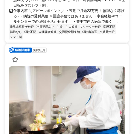
憩60分 (2)17:00~翌8:30 /休憩240分 ※月平均労働時間：151.1ｈ ※土
日祝を含むシフト制 ...
仕事内容 ＼アピールポイント／ ・夜勤で月給23万円！ 無理なく稼げ
る♪ ・病院の受付業務 ※医療事務ではありません ・事務経験やコー
ルセンターでの 経験を活かせます！ ・豊中市内の病院で働く！ ...
業界未経験者歓迎
社員登用あり
主婦・主夫歓迎
フリーター歓迎
学歴不問
転勤なし
経験不問
未経験者歓迎
交通費全額支給
経験者歓迎
交通費支給
シフト制
契約社員