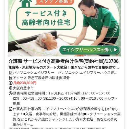
介護職 サービス付き高齢者向け住宅(契約社員)/13788
無資格・未経験からのスタート大歓迎！働きながら無料で資格取得でき
ます！正社員への登用制度もあります。充実した研修制度であなたのキ
パナソニックエイジフリー パナソニック エイジフリーハウス豊中
ャリアアップを応援します！
庄内栄町
アクセス 阪急宝塚線庄内駅徒歩15分
月給238,810円
大阪府豊中市
勤務時間 総労働時間：1ヶ月あたり167時間 (1)7：00～16：00
(2)9：00～18：00 (3)11:00～20:00 (4)16：00～翌10：00 ※シフト
勤務
仕事内容 仕事内容 エイジフリーハウスの介護業務全般ををお任せし
ます！■入浴、食事等の介助、機能訓練の補助■レクリエーションの実
施 などこれから介護にチャレンジしたい方も大歓迎！あなたのきめ
細かいサー...