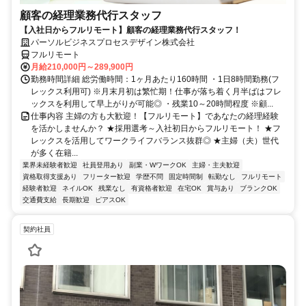
顧客の経理業務代行スタッフ
【入社日からフルリモート】顧客の経理業務代行スタッフ！
パーソルビジネスプロセスデザイン株式会社
フルリモート
月給210,000円～289,900円
勤務時間詳細 総労働時間：1ヶ月あたり160時間 ・1日8時間勤務(フ
レックス利用可) ※月末月初は繁忙期！仕事が落ち着く月半ばはフレ
ックスを利用して早上がりが可能◎ ・残業10～20時間程度 ※顧...
仕事内容 主婦の方も大歓迎！【フルリモート】であなたの経理経験
を活かしませんか？ ★採用選考～入社初日からフルリモート！ ★フ
レックスを活用してワークライフバランス抜群◎ ★主婦（夫）世代
が多く在籍...
業界未経験者歓迎
社員登用あり
副業・WワークOK
主婦・主夫歓迎
資格取得支援あり
フリーター歓迎
学歴不問
固定時間制
転勤なし
フルリモート
経験者歓迎
ネイルOK
残業なし
有資格者歓迎
在宅OK
賞与あり
ブランクOK
交通費支給
長期歓迎
ピアスOK
契約社員