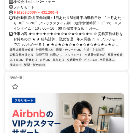
株式会社kubellパートナー
フルリモート
月給208,000円～431,200円
勤務時間詳細 実働時間：1日あたり8時間 平均勤務日数：1ヶ月あた
り18日 〜 20日 フレックスタイム制 （標準労働時間／1日8h） ※メ
インタイム／10：00～16：00 ◎残業少なめ！ 月平...
仕事内容 ★☆★☆★☆★☆★☆★☆★☆★☆★☆ ☆ 労務実務経験を
お持ちの方 ★ ★ 給与計算、勤怠管理、年末調整 ☆ ☆ フルリモート
でスキル活かせる！ ★ ★☆★☆★☆★☆★☆★☆★☆★☆★☆ ...
業界未経験者歓迎
社員登用あり
副業・WワークOK
主婦・主夫歓迎
資格取得支援あり
学歴不問
転勤なし
フルリモート
交通費全額支給
経験者歓迎
ネイルOK
研修あり
在宅OK
賞与あり
交通費支給
ピアスOK
土日祝休み
服装自由
髪型・髪色自由
契約社員