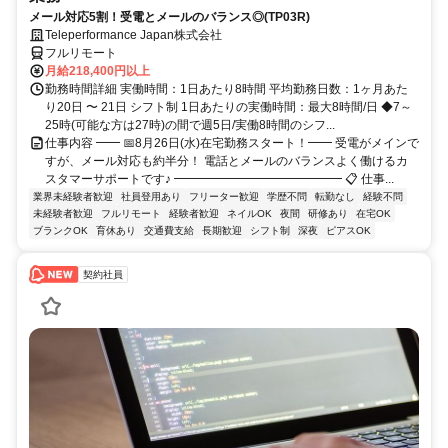
メール対応5割！受電とメールのバランス◎(TP03R)
Teleperformance Japan株式会社
フルリモート
月給218,400円以上
勤務時間詳細 実働時間：1日あたり8時間 平均勤務日数：1ヶ月あた
り20日 〜 21日 シフト制 1日あたりの実働時間：最大8時間/日 ◆7～
25時(可能な方は27時)の間で週5日/実働8時間のシフ...
仕事内容 ━━ 📅8月26日(水)在宅勤務スタート！━━ 受電がメインで
すが、メール対応も約半分！ 電話とメールのバランスよく働けるカ
スタマーサポートです♪ ━━━━━━━━━━━━━━ 📋 仕事...
業界未経験者歓迎
社員登用あり
フリーター歓迎
学歴不問
転勤なし
経験不問
未経験者歓迎
フルリモート
経験者歓迎
ネイルOK
夜間
研修あり
在宅OK
ブランクOK
育休あり
交通費支給
長期歓迎
シフト制
深夜
ピアスOK
契約社員