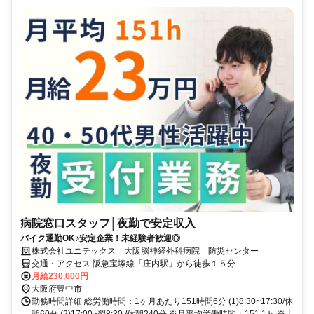
病院窓口スタッフ│夜勤で安定収入
バイク通勤OK♪安定企業！未経験者歓迎◎
株式会社ユニテックス 大阪脳神経外科病院 防災センター
交通・アクセス 阪急宝塚線「庄内駅」から徒歩１５分
月給230,000円
大阪府豊中市
勤務時間詳細 総労働時間：1ヶ月あたり151時間6分 (1)8:30~17:30/休