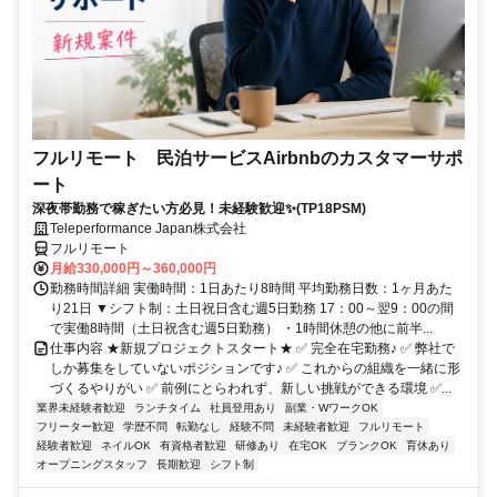
フルリモート 民泊サービスAirbnbのカスタマーサポ
ート
深夜帯勤務で稼ぎたい方必見！未経験歓迎✨(TP18PSM)
Teleperformance Japan株式会社
フルリモート
月給330,000円～360,000円
勤務時間詳細 実働時間：1日あたり8時間 平均勤務日数：1ヶ月あた
り21日 ▼シフト制：土日祝日含む週5日勤務 17：00～翌9：00の間
で実働8時間（土日祝含む週5日勤務） ・1時間休憩の他に前半...
仕事内容 ★新規プロジェクトスタート★ ✅ 完全在宅勤務♪ ✅ 弊社で
しか募集をしていないポジションです♪ ✅ これからの組織を一緒に形
づくるやりがい ✅ 前例にとらわれず、新しい挑戦ができる環境 ✅...
業界未経験者歓迎
ランチタイム
社員登用あり
副業・WワークOK
フリーター歓迎
学歴不問
転勤なし
経験不問
未経験者歓迎
フルリモート
経験者歓迎
ネイルOK
有資格者歓迎
研修あり
在宅OK
ブランクOK
育休あり
オープニングスタッフ
長期歓迎
シフト制