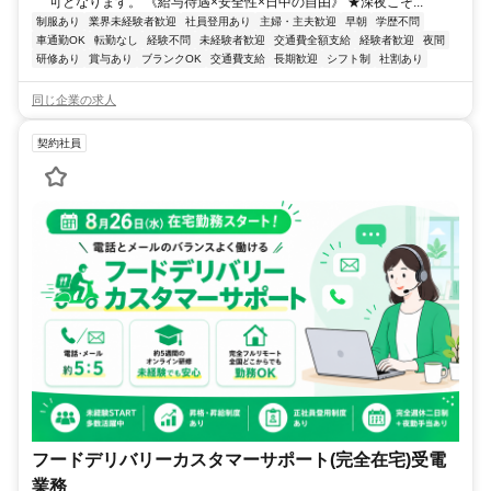
可となります。 《給与待遇×安全性×日中の自由》 ★深夜こそ...
制服あり
業界未経験者歓迎
社員登用あり
主婦・主夫歓迎
早朝
学歴不問
車通勤OK
転勤なし
経験不問
未経験者歓迎
交通費全額支給
経験者歓迎
夜間
研修あり
賞与あり
ブランクOK
交通費支給
長期歓迎
シフト制
社割あり
同じ企業の求人
契約社員
フードデリバリーカスタマーサポート(完全在宅)受電
業務