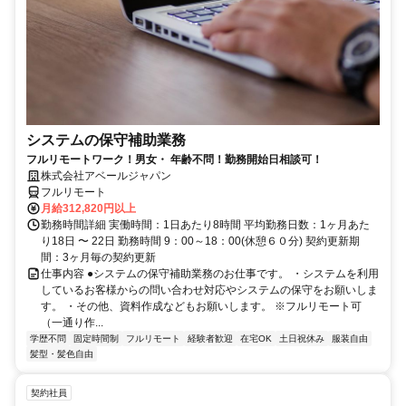
システムの保守補助業務
フルリモートワーク！男女・ 年齢不問！勤務開始日相談可！
株式会社アベールジャパン
フルリモート
月給312,820円以上
勤務時間詳細 実働時間：1日あたり8時間 平均勤務日数：1ヶ月あた
り18日 〜 22日 勤務時間 9：00～18：00(休憩６０分) 契約更新期
間：3ヶ月毎の契約更新
仕事内容 ●システムの保守補助業務のお仕事です。 ・システムを利用
しているお客様からの問い合わせ対応やシステムの保守をお願いしま
す。 ・その他、資料作成などもお願いします。 ※フルリモート可
（一通り作...
学歴不問
固定時間制
フルリモート
経験者歓迎
在宅OK
土日祝休み
服装自由
髪型・髪色自由
契約社員