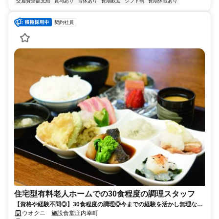
交通費全額支給
賞与あり
育休あり
長期歓迎
シフト制
長期休暇あり
契約社員
住宅型有料老人ホームでの30食程度の調理スタッフ
【資格や経験不問◎】30食程度の調理◎今までの経験を活かし無理なく
安定して働けるお仕事！
ウオクニ 施設食堂庄内幸町