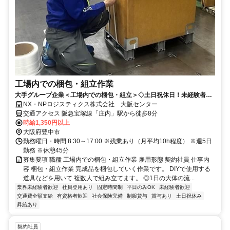
工場内での梱包・組立作業
大手グループ企業＜工場内での梱包・組立＞◇土日祝休日！未経験者歓
迎◇充実の福利厚生♪
NX・NPロジスティクス株式会社 大阪センター
交通アクセス 阪急宝塚線「庄内」駅から徒歩8分
時給1,350円以上
大阪府豊中市
勤務曜日・時間 8:30～17:00 ※残業あり（月平均10h程度） ※週5日
勤務 ※休憩45分
募集要項 職種 工場内での梱包・組立作業 雇用形態 契約社員 仕事内
容 梱包・組立作業 完成品を梱包していく作業です。 DIYで使用する
道具などを用いて 複数人で組み立てます。 ◎1日の大体の流...
業界未経験者歓迎
社員登用あり
固定時間制
平日のみOK
未経験者歓迎
交通費全額支給
有資格者歓迎
社会保険完備
制服貸与
賞与あり
土日祝休み
昇給あり
契約社員