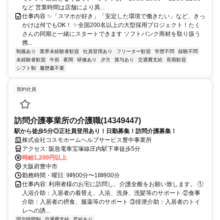
など 営業時間は店舗により異...
仕事内容 ✨️「スマホが好き」「安定した環境で働きたい」など、きっ
かけは何でもOK！ ✨️全国200名以上の大型採用プロジェクト！たく
さんの同期と一緒にスタートできます ソフトバンク商材を取り扱う
携...
制服あり
業界未経験者歓迎
社員登用あり
フリーター歓迎
学歴不問
経験不問
未経験者歓迎
午前
夜間
研修あり
夕方
賞与あり
交通費支給
長期歓迎
シフト制
履歴書不要
契約社員
訪問介護事業所の介護職(14349447)
駅から徒歩5分◎正社員登用あり！日勤募集！訪問介護募集！
株式会社コスモホームヘルプサービス豊中事業所
アクセス: 阪急電車宝塚線庄内駅下車徒歩5分
時給1,200円以上
大阪府豊中市
勤務時間・曜日: 9時00分〜18時00分
仕事内容: 利用者様のお宅に訪問し、介護全般をお願い致します。 ①
入浴介助：入居者の着替え、入浴、洗身、洗髪等のサポート ②食事
介助：入居者の摂食、服薬等のサポート ③排泄介助：入居者のトイ
レへの誘...
固定時間制
交通費支給
昇給あり