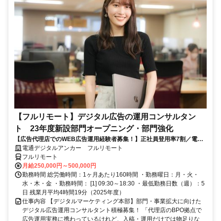
【フルリモート】デジタル広告の運用コンサルタン
ト 23年度新設部門オープニング・部門強化
【広告代理店でのWEB広告運用経験者募集！】正社員登用率7割／電通
G／全国×完全在宅／年休126日・土日祝休み／残業月平均4時間19分
電通デジタルアンカー フルリモート
フルリモート
月給250,000円～500,000円
勤務時間 総労働時間：1ヶ月あたり160時間 ・勤務曜日：月・火・
水・木・金 ・勤務時間： [1] 09:30～18:30 ・最低勤務日数（週）：5
日 残業月平均4時間19分（2025年度）
仕事内容 【デジタルマーケティング本部】部門・事業拡大に向けた
デジタル広告運用コンサルタント積極募集！ 「代理店のBPO拠点で
広告運用実務に携わっているけれど、入稿・運用だけでは物足りな