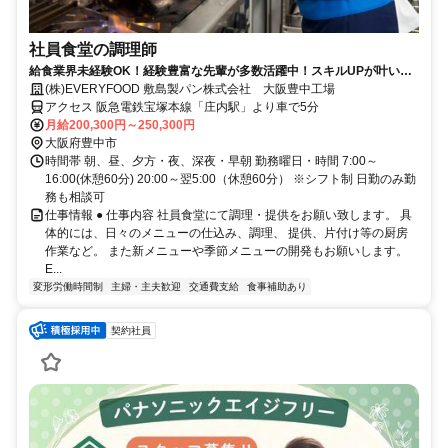
社員食堂の調理師
給食業界未経験OK！経験豊富な先輩が多数活躍中！スキルUPが叶いま
す！
(株)EVERYFOOD 敷島製パン株式会社 大阪豊中工場
アクセス 阪急電鉄宝塚本線「庄内駅」より車で5分
月給200,300円～250,300円
大阪府豊中市
時間帯 朝、昼、夕方・夜、深夜・早朝 勤務曜日・時間 7:00～
16:00(休憩60分) 20:00～翌5:00（休憩60分） ※シフト制 日勤のみ勤
務も相談可
仕事情報 ● 仕事内容 社員食堂にて調理・提供をお願い致します。 具
体的には、日々のメニューの仕込み、調理、 提供、片付け等の厨房
作業など。 また新メニューや季節メニューの開発もお願いします。
E...
変形労働時間制
主婦・主夫歓迎
交通費支給
食事補助あり
契約社員