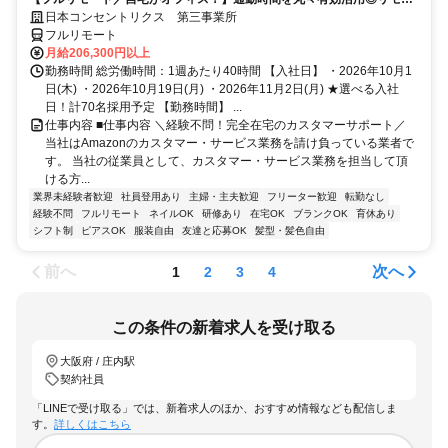
ト研修・フォロー充実で在宅でも安心★セールス要素一切なし！
日本コンセントリクス 第三事業所
フルリモート
月給206,300円以上
勤務時間 総労働時間：1週あたり40時間 【入社日】 ・2026年10月1
日(木) ・2026年10月19日(月) ・2026年11月2日(月) ★選べる入社
日！計70名採用予定 【勤務時間】 ...
仕事内容 ■仕事内容 ＼経験不問！完全在宅のカスタマーサポート／
当社はAmazonのカスタマー・サービス業務を請け負っている業者で
す。 当社の従業員として、カスタマー・サービス業務を担当して頂
ける方...
業界未経験者歓迎
社員登用あり
主婦・主夫歓迎
フリーター歓迎
転勤なし
経験不問
フルリモート
ネイルOK
研修あり
在宅OK
ブランクOK
育休あり
シフト制
ピアスOK
服装自由
友達と応募OK
髪型・髪色自由
前へ
次へ
1
2
3
4
この条件の新着求人を受け取る
大阪府 / 庄内駅
契約社員
「LINEで受け取る」では、新着求人のほか、おすすめ情報なども配信しま
す。
詳しくはこちら