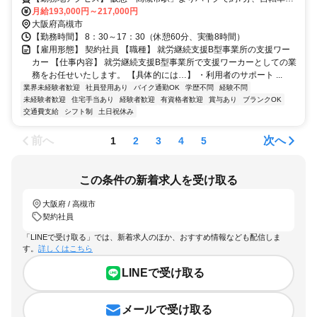
約8分 JR「高槻駅」よりバイクで約14分、自転車で約12分 京阪バス
月給193,000円～217,000円
大阪府高槻市
「辻子」下車、徒歩で約6分 〇バイク・自転車通勤OK
【勤務時間】 8：30～17：30（休憩60分、実働8時間）
【雇用形態】 契約社員 【職種】 就労継続支援B型事業所の支援ワー
カー 【仕事内容】 就労継続支援B型事業所で支援ワーカーとしての業
務をお任せいたします。 【具体的には…】 ・利用者のサポート ...
業界未経験者歓迎
社員登用あり
バイク通勤OK
学歴不問
経験不問
未経験者歓迎
住宅手当あり
経験者歓迎
有資格者歓迎
賞与あり
ブランクOK
交通費支給
シフト制
土日祝休み
前へ
次へ
1
2
3
4
5
この条件の新着求人を受け取る
大阪府 / 高槻市
契約社員
「LINEで受け取る」では、新着求人のほか、おすすめ情報なども配信しま
す。
詳しくはこちら
LINEで受け取る
メールで受け取る