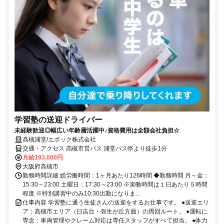
学習塾の送迎ドライバー
未経験歓迎◎幅広い年齢層活躍中♪資格費用は全額会社負担☆
高槻浦堂/エポック株式会社
交通・アクセス 高槻市営バス 浦堂バス停より徒歩1分
月給193,000円
大阪府高槻市
勤務時間詳細 総労働時間：1ヶ月あたり126時間 ◆勤務時間 月～金：
15:30～23:00 土曜日：17:30～23:00 ※実働時間は１日あたり５時間
程度 ※特別講習中のみ10:30出勤になりま...
仕事内容 学習塾に通う生徒さんの送迎をするお仕事です。 ●送迎エリ
ア：高槻市エリア（日吉台・弥生が丘方面）の周回ルート。 ●運転に
専念：車両管理やクレーム対応は専任スタッフがすべて担当。 ●体力