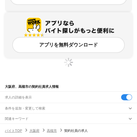
アプリを無料ダウンロード
大阪府、高槻市の契約社員求人情報
求人の詳細を表示
条件を追加・変更して検索
市区町村を追加・変更
関連キーワード
大阪府 高槻市 社員
大阪府 高槻市 契約社員 社員 求人
大阪府 高槻市 労務
大阪府
駅を追加・変更
バイトTOP
大阪府
高槻市
契約社員の求人
大阪府 高槻市 正社員事務員
大阪府 高槻市 現場作業員
大阪府
すべて
大阪市
すべて