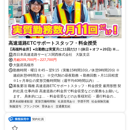
高速道路ETCサポートスタッフ・料金授受
【高槻料金所】●出勤数は実質月に11回だけ！(休日＋オフ＝20日) ※詳
細は原稿内をチェック
西日本高速道路サービス関西株式会社 大阪支店
月給209,700円～227,700円
大阪府高槻市
勤務時間・曜日 8:45～翌9:15（実働15時間10分／休憩9時間20分 ※
連続休憩4時間含む） ※交代制の昼夜勤務 ＜勤務回数＞月11回程度
※1ヶ月単位の変形労働時間制（週平均40時間以内） ...
募集要項 職種 高速道路ETCサポートスタッフ・料金授受 雇用形態 契
約社員 仕事内容 高速道路の料金所で料金収受などの業務をお願いし
ます。 具体的には… ・料金収受などのお客様対応 ・通行料金の...
業界未経験者歓迎
変形労働時間制
社員登用あり
学歴不問
社会保険完備
制服貸与
ブランクOK
育休あり
交通費支給
契約社員