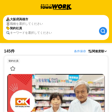
大阪府
高槻市
職種を選択してください
契約社員
キーワードを選択してください
145件
条件保存
関連度順
契約社員