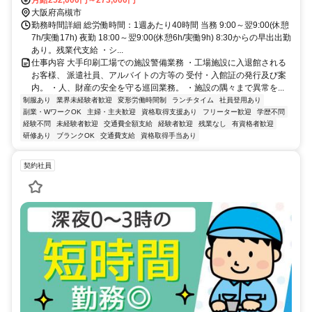
大阪府高槻市
勤務時間詳細 総労働時間：1週あたり40時間 当務 9:00～翌9:00(休憩
7h/実働17h) 夜勤 18:00～翌9:00(休憩6h/実働9h) 8:30からの早出出勤
あり。残業代支給 ・シ...
仕事内容 大手印刷工場での施設警備業務 ・工場施設に入退館される
お客様、 派遣社員、アルバイトの方等の 受付・入館証の発行及び案
内。 ・人、財産の安全を守る巡回業務。 ・施設の隅々まで異常を...
制服あり
業界未経験者歓迎
変形労働時間制
ランチタイム
社員登用あり
副業・WワークOK
主婦・主夫歓迎
資格取得支援あり
フリーター歓迎
学歴不問
経験不問
未経験者歓迎
交通費全額支給
経験者歓迎
残業なし
有資格者歓迎
研修あり
ブランクOK
交通費支給
資格取得手当あり
契約社員