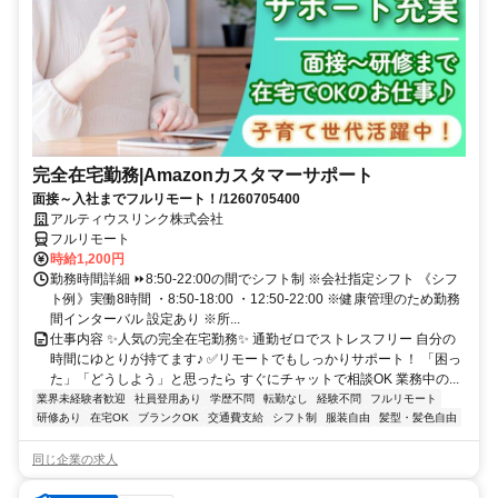
完全在宅勤務|Amazonカスタマーサポート
面接～入社までフルリモート！/1260705400
アルティウスリンク株式会社
フルリモート
時給1,200円
勤務時間詳細 ⏩8:50-22:00の間でシフト制 ※会社指定シフト 《シフ
ト例》実働8時間 ・8:50-18:00 ・12:50-22:00 ※健康管理のため勤務
間インターバル 設定あり ※所...
仕事内容 ✨人気の完全在宅勤務✨ 通勤ゼロでストレスフリー 自分の
時間にゆとりが持てます♪ ✅リモートでもしっかりサポート！ 「困っ
た」「どうしよう」と思ったら すぐにチャットで相談OK 業務中の...
業界未経験者歓迎
社員登用あり
学歴不問
転勤なし
経験不問
フルリモート
研修あり
在宅OK
ブランクOK
交通費支給
シフト制
服装自由
髪型・髪色自由
同じ企業の求人