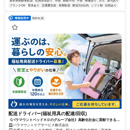
業界未経験者歓迎
社員登用あり
早朝
経験不問
午前
研修あり
夕方
賞与あり
ブランクOK
育休あり
交通費支給
長期歓迎
駅近5分以内
シフト制
社割あり
契約社員
配送ドライバー(福祉用具の配達/回収)
《パラマウントベッドＨＤのグループ会社》高齢化社会に貢献できる
「福祉用具レンタル」の会社です
パラマウントケアサービス株式会社