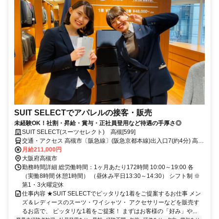
SUIT SELECTでアパレルの接客・販売
未経験OK！社割・昇給・賞与・正社員登用など待遇の手厚さ◎
SUIT SELECT(スーツセレクト) 高槻[599]
交通・アクセス 高槻市〔阪急線〕(阪急京都本線)出入口7(約4分) 高槻
〔ＪＲ〕(ＪＲ東海道本線)南口(約5分) 摂津富田(ＪＲ東海道本線)北口
月給211,000円
(約42分)
大阪府高槻市
勤務時間詳細 総労働時間：1ヶ月あたり172時間 10:00～19:00 各
（実働8時間 休憩1時間） （昼休み平日13:30～14:30） シフト制 ※
第1・3火曜定休
仕事内容 ★SUIT SELECTでピッタリな1着をご提案するお仕事 メン
ズ＆レディースのスーツ・ワイシャツ・ アクセサリーなどを販売す
るお店で、 ピッタリな1着をご提案！ まずはお客様の「好み」や...