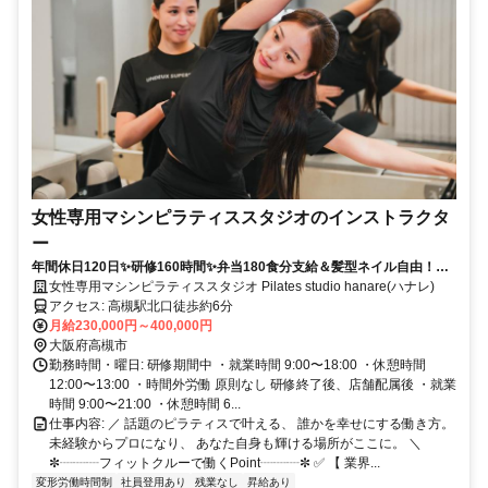
女性専用マシンピラティススタジオのインストラクタ
ー
年間休日120日✨研修160時間✨弁当180食分支給＆髪型ネイル自由！未
経験から「自分らしく」プロの指導者へ！
女性専用マシンピラティススタジオ Pilates studio hanare(ハナレ)
アクセス: 高槻駅北口徒歩約6分
月給230,000円～400,000円
大阪府高槻市
勤務時間・曜日: 研修期間中 ・就業時間 9:00〜18:00 ・休憩時間
12:00〜13:00 ・時間外労働 原則なし 研修終了後、店舗配属後 ・就業
時間 9:00〜21:00 ・休憩時間 6...
仕事内容: ／ 話題のピラティスで叶える、 誰かを幸せにする働き方。
未経験からプロになり、 あなた自身も輝ける場所がここに。 ＼
✼┈┈┈フィットクルーで働くPoint┈┈┈✼ ✅ 【 業界...
変形労働時間制
社員登用あり
残業なし
昇給あり