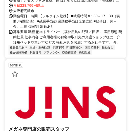
交通アクセス ＪＲ京都線「高槻」駅または阪急京都線「高槻市」
駅、 または京阪本線「枚方市」駅から路線バス利用 バス停：「深
月給228,700円以上
沢」より徒歩3分
大阪府高槻市
勤務曜日・時間 【フルタイム勤務】 ■就業時間 8：30～17：30（実
働8時間勤務） ■残業手当/超過勤務手当は全額支給 ■勤務日：月～
金、土曜×1回/月 出勤あり
募集要項 職種 配送ドライバー（福祉用具の配達／回収） 雇用形態 契
約社員 仕事内容 ご利用者様のお宅や取引先の介護ショップ様に、介
護用ベッドや車いすなどの 福祉用具をお届けするお仕事です。 介...
社員登用あり
主婦・主夫歓迎
学歴不問
即日勤務OK
固定時間制
転勤なし
社会保険完備
制服貸与
ブランクOK
交通費支給
長期歓迎
契約社員
メガネ専門店の販売スタッフ