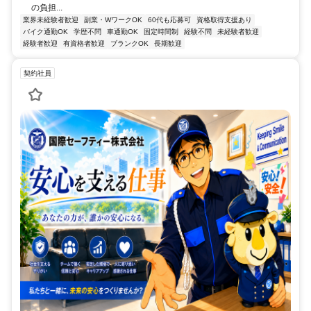
の負担...
業界未経験者歓迎
副業・WワークOK
60代も応募可
資格取得支援あり
バイク通勤OK
学歴不問
車通勤OK
固定時間制
経験不問
未経験者歓迎
経験者歓迎
有資格者歓迎
ブランクOK
長期歓迎
契約社員