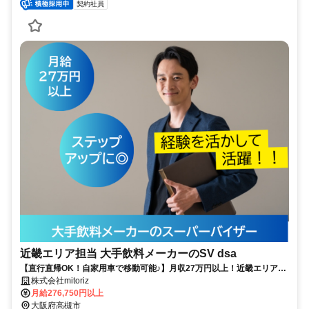
契約社員
近畿エリア担当 大手飲料メーカーのSV dsa
【直行直帰OK！自家用車で移動可能♪】月収27万円以上！近畿エリアの
SV募集！
株式会社mitoriz
月給276,750円以上
大阪府高槻市