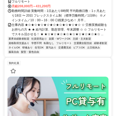
フルリモート
月給208,000円～431,200円
勤務時間詳細 実働時間：1日あたり8時間 平均勤務日数：1ヶ月あた
り18日 〜 20日 フレックスタイム制 （標準労働時間／1日8h） ※メ
インタイム／10：00～16：00 ◎残業少なめ！ 月平...
仕事内容 ★☆★☆★☆★☆★☆★☆★☆★☆★☆ ☆ 労務実務経験を
お持ちの方 ★ ★ 給与計算、勤怠管理、年末調整 ☆ ☆ フルリモート
でスキル活かせる！ ★ ★☆★☆★☆★☆★☆★☆★☆★☆★☆ ...
業界未経験者歓迎
社員登用あり
副業・WワークOK
主婦・主夫歓迎
資格取得支援あり
学歴不問
転勤なし
フルリモート
交通費全額支給
経験者歓迎
ネイルOK
研修あり
在宅OK
賞与あり
交通費支給
ピアスOK
土日祝休み
服装自由
髪型・髪色自由
契約社員