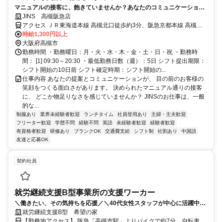
マニュアルの接客に、飽きていませんか？あなたのコミュニケーション
力・提案力を活かし、お客様の日常を変えるプロの接客へ。
JINS 高槻阪急店
アクセス ＪＲ東海道本線 高槻北口徒歩約3分、阪急京都本線 高槻市
出入口6徒歩約11分、ＪＲ東海道本線 摂津富田北口徒歩約41分 高槻
時給1,300円以上
駅より徒歩3分
大阪府高槻市
勤務時間 ・勤務曜日：月・火・水・木・金・土・日・祝 ・勤務時
間： [1] 09:30～20:30 ・最低勤務日数（週）：5日 シフト提出期限：
シフト開始の10日前 シフト確定時期：シフト開始の...
仕事内容 あなたの提案とコミュニケーションが、 目の前のお客様の
笑顔をつくる面白さがあります。 決められたマニュアル通りの接客
に、 どこか物足りなさを感じていませんか？ JINSのお仕事は、一般
的な...
制服あり
業界未経験者歓迎
ランチタイム
社員登用あり
主婦・主夫歓迎
フリーター歓迎
学歴不問
経験不問
英語
未経験者歓迎
経験者歓迎
有資格者歓迎
研修あり
ブランクOK
交通費支給
シフト制
社割あり
中国語
友達と応募OK
契約社員
就労継続支援B型事業所の支援ワーカー
＼働きたい、その気持ちを応援／＼40代女性スタッフが中心に活躍中♪
／ 就労継続支援B型事業所での【支援ワーカー】（契約職員）＊ ☆未経
就労継続支援B型 希望の家
験、無資格OK！土日祝休みでプライベートも充実♪
【勤務地アクセス】 阪急「高槻市駅」よりバイクで約7分、自転車で