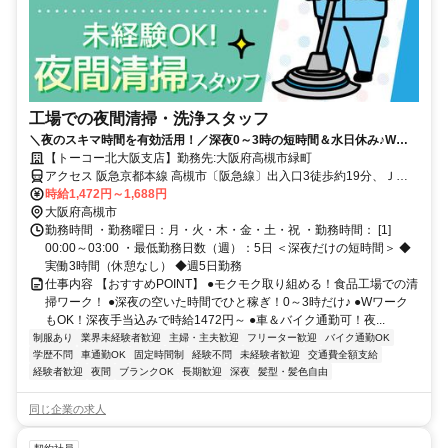
工場での夜間清掃・洗浄スタッフ
＼夜のスキマ時間を有効活用！／深夜0～3時の短時間＆水日休み♪Wワ
ークにもピッタリ◎かんたん清掃だから未経験でも安心！
【トーコー北大阪支店】勤務先:大阪府高槻市緑町
アクセス 阪急京都本線 高槻市〔阪急線〕出入口3徒歩約19分、ＪＲ
東海道本線 高槻〔ＪＲ〕南口徒歩約25分 阪急高槻市駅より徒歩20分
時給1,472円～1,688円
／車＆バイク通勤OK
大阪府高槻市
勤務時間 ・勤務曜日：月・火・木・金・土・祝 ・勤務時間： [1]
00:00～03:00 ・最低勤務日数（週）：5日 ＜深夜だけの短時間＞ ◆
実働3時間（休憩なし） ◆週5日勤務
仕事内容 【おすすめPOINT】 ●モクモク取り組める！食品工場での清
掃ワーク！ ●深夜の空いた時間でひと稼ぎ！0～3時だけ♪ ●Wワーク
もOK！深夜手当込みで時給1472円～ ●車＆バイク通勤可！夜...
制服あり
業界未経験者歓迎
主婦・主夫歓迎
フリーター歓迎
バイク通勤OK
学歴不問
車通勤OK
固定時間制
経験不問
未経験者歓迎
交通費全額支給
経験者歓迎
夜間
ブランクOK
長期歓迎
深夜
髪型・髪色自由
同じ企業の求人