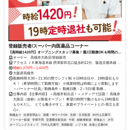
登録販売者/スーパー内医薬品コーナー
【高時給1420円】オープニングスタッフ募集！週2日勤務OK＆時間の希
望もＯＫ／登録販売者の資格を活かして働けます◎
オーケー 高槻赤大路店/登録販売
アクセス ＪＲ東海道本線 摂津富田北口徒歩約12分、阪急京都本線 富
田（大阪府）北出口徒歩約13分、阪急京都本線 総持寺西口徒歩約16
時給1,370円～1,420円
分
大阪府高槻市
勤務時間 8:30～21:30の間でシフト制 ※10時出社や、19時退社もＯ
Ｋ！（希望時間にて勤務可能） ※残業時間は時期により変動します
＜パートナー社員／勤務条件＞ 勤務日数：2～5日/週 勤務...
仕事内容 【仕事内容】 ＜高槻市初出店！＞メディアで話題！ 高槻赤
大路店（仮称）が新規オープン！ 希望の時間で働けるから19時退社
もＯＫだし、 とても働きやすく、家庭やプライベートとの 両立も安
心♪...
制服あり
社員登用あり
副業・WワークOK
主婦・主夫歓迎
60代も応募可
フリーター歓迎
学歴不問
交通費全額支給
午前
経験者歓迎
研修あり
夕方
オープニングスタッフ
70代も応募可
長期歓迎
シフト制
友達と応募OK