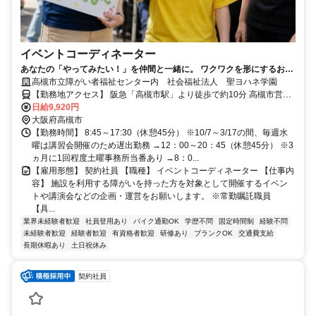
イベントコーディネーター
あなたの「やってみたい！」を仲間と一緒に。 ワクワクを形にするお仕
事です！
高槻市立障がい者福祉センター内 社会福祉法人 聖ヨハネ学園
【勤務地アクセス】 阪急「高槻市駅」より徒歩で約10分 高槻市営バ
日給9,920円
ス「市役所前」下車、徒歩で約11分 〇バイク、自転車通勤OK
大阪府高槻市
【勤務時間】 8:45～17:30（休憩45分） ※10/7～3/17の間、毎週水
曜は講習会開催のため遅出勤務 →12：00～20：45（休憩45分） ※3
ヵ月に1回程度土曜事務所当番あり →8：0...
【雇用形態】 契約社員 【職種】 イベントコーディネーター 【仕事内
容】 施設を利用する障がいを持った方を対象として開催するイベン
トや講演会などの企画・運営をお願いします。 ※常勤嘱託職員
【具...
業界未経験者歓迎
社員登用あり
バイク通勤OK
学歴不問
固定時間制
経験不問
未経験者歓迎
経験者歓迎
有資格者歓迎
研修あり
ブランクOK
交通費支給
長期休暇あり
土日祝休み
契約社員