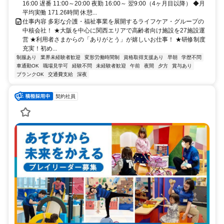
16:00 遅番 11:00～20:00 夜勤 16:00～ 翌9:00（4ヶ月目以降） ◆月
平均実働 171.26時間 休憩...
仕事内容 多彩な介護・福祉事業を展開するライフケア・グループの
中核会社！ ★大阪を中心に関西エリアで高齢者向け施設を27施設運
営 ★利用者さまからの「ありがとう」が嬉しいお仕事！ ★研修制度
充実！初め...
制服あり
業界未経験者歓迎
変形労働時間制
資格取得支援あり
早朝
学歴不問
車通勤OK
職場見学可
経験不問
未経験者歓迎
午前
夜間
夕方
賞与あり
ブランクOK
交通費支給
深夜
契約社員