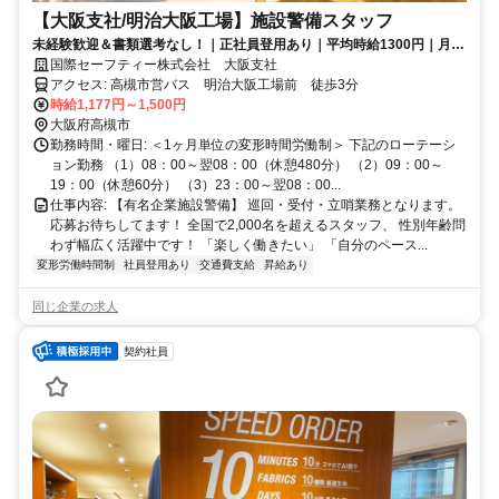
【大阪支社/明治大阪工場】施設警備スタッフ
未経験歓迎＆書類選考なし！｜正社員登用あり｜平均時給1300円｜月給
30万円も可！
国際セーフティー株式会社 大阪支社
アクセス: 高槻市営バス 明治大阪工場前 徒歩3分
時給1,177円～1,500円
大阪府高槻市
勤務時間・曜日: ＜1ヶ月単位の変形時間労働制＞ 下記のローテーシ
ョン勤務 （1）08：00～翌08：00（休憩480分） （2）09：00～
19：00（休憩60分） （3）23：00～翌08：00...
仕事内容: 【有名企業施設警備】 巡回・受付・立哨業務となります。
応募お待ちしてます！ 全国で2,000名を超えるスタッフ、 性別年齢問
わず幅広く活躍中です！ 「楽しく働きたい」 「自分のペース...
変形労働時間制
社員登用あり
交通費支給
昇給あり
同じ企業の求人
契約社員