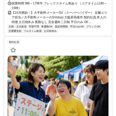
就業時間 9時～17時半 フレックスタイム制あり （コアタイム11時～
15時）
【10月開始！】大手飲料メーカーSV（スーパーバイザー） 近畿エリ
ア担当／大手飲料メーカーのSV(dsa) 大阪府高槻市 契約社員 求人の
特徴 土日祝休み 夜勤なし 完全週休二日制 平日のみ OK ...
主婦・主夫歓迎
学歴不問
車通勤OK
固定時間制
平日のみOK
ブランクOK
交通費支給
フルタイム歓迎
土日祝休み
契約社員