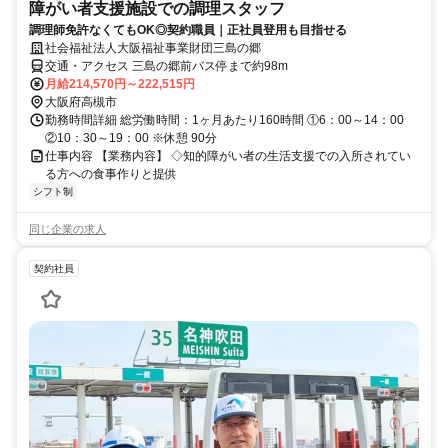
障がい者支援施設での調理スタッフ
調理師免許なくてもOK◎契約職員｜正社員登用も目指せる
社会福祉法人大阪福祉事業財団三島の郷
交通・アクセス 三島の郷前バス停まで約98m
月給214,570円～222,515円
大阪府高槻市
勤務時間詳細 総労働時間：1ヶ月あたり160時間 ①6：00～14：00
②10：30～19：00 ※休憩 90分
仕事内容 【業務内容】 ◇知的障がい者の生活支援での入所されてい
る方への食事作りと提供
シフト制
同じ企業の求人
契約社員