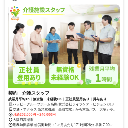
契約 介護スタッフ
残業月平均1h｜無資格・未経験OK｜正社員登用あり｜賞与あり
ハッピーグループホーム高槻(株式会社ライフケア・ビジョン)018
交通・アクセス 阪急京都線「高槻市駅」から京阪バス「大塚」停よ
り徒歩5分または阪急京都線「茨木市駅」から京阪バス「竹の内町」
月給202,000円～240,000円
停より徒歩3分
大阪府高槻市
勤務時間詳細 総労働時間：1ヶ月あたり171時間26分 早番 7:00～