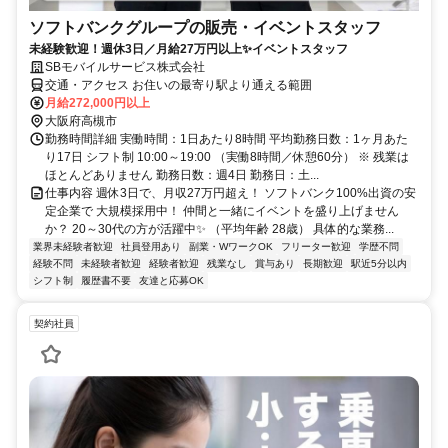
ソフトバンクグループの販売・イベントスタッフ
未経験歓迎！週休3日／月給27万円以上✨イベントスタッフ
SBモバイルサービス株式会社
交通・アクセス お住いの最寄り駅より通える範囲
月給272,000円以上
大阪府高槻市
勤務時間詳細 実働時間：1日あたり8時間 平均勤務日数：1ヶ月あた
り17日 シフト制 10:00～19:00 （実働8時間／休憩60分） ※ 残業は
ほとんどありません 勤務日数：週4日 勤務日：土...
仕事内容 週休3日で、月収27万円超え！ ソフトバンク100%出資の安
定企業で 大規模採用中！ 仲間と一緒にイベントを盛り上げません
か？ 20～30代の方が活躍中✨ （平均年齢 28歳） 具体的な業務...
業界未経験者歓迎
社員登用あり
副業・WワークOK
フリーター歓迎
学歴不問
経験不問
未経験者歓迎
経験者歓迎
残業なし
賞与あり
長期歓迎
駅近5分以内
シフト制
履歴書不要
友達と応募OK
契約社員