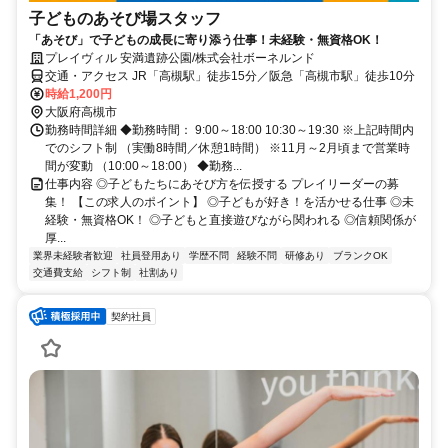
子どものあそび場スタッフ
「あそび」で子どもの成長に寄り添う仕事！未経験・無資格OK！
プレイヴィル 安満遺跡公園/株式会社ボーネルンド
交通・アクセス JR「高槻駅」徒歩15分／阪急「高槻市駅」徒歩10分
時給1,200円
大阪府高槻市
勤務時間詳細 ◆勤務時間： 9:00～18:00 10:30～19:30 ※上記時間内
でのシフト制 （実働8時間／休憩1時間） ※11月～2月頃まで営業時
間が変動 （10:00～18:00） ◆勤務...
仕事内容 ◎子どもたちにあそび方を伝授する プレイリーダーの募
集！ 【この求人のポイント】 ◎子どもが好き！を活かせる仕事 ◎未
経験・無資格OK！ ◎子どもと直接遊びながら関われる ◎信頼関係が
厚...
業界未経験者歓迎
社員登用あり
学歴不問
経験不問
研修あり
ブランクOK
交通費支給
シフト制
社割あり
契約社員