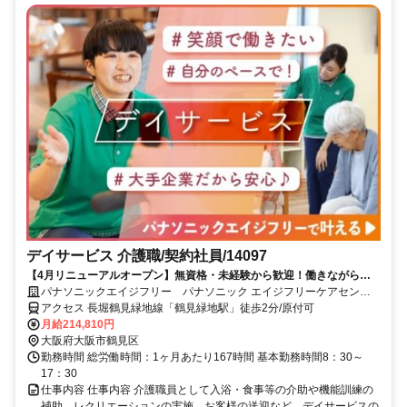
デイサービス 介護職/契約社員/14097
【4月リニューアルオープン】無資格・未経験から歓迎！働きながら無
料で資格取得できます！正社員への登用制度もあります。充実した研修
パナソニックエイジフリー パナソニック エイジフリーケアセンタ
制度であなたのキャリアアップを応援します！
ー鶴見緑地・デイサービス
アクセス 長堀鶴見緑地線「鶴見緑地駅」徒歩2分/原付可
月給214,810円
大阪府大阪市鶴見区
勤務時間 総労働時間：1ヶ月あたり167時間 基本勤務時間8：30～
17：30
仕事内容 仕事内容 介護職員として入浴・食事等の介助や機能訓練の
補助、レクリエーションの実施、お客様の送迎など、デイサービスの