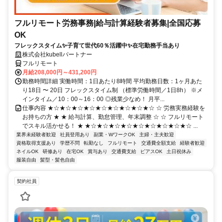
フルリモート労務事務|給与計算経験者募集|全国応募
OK
フレックスタイム✨子育て世代60％活躍中✨在宅勤務手当あり
株式会社kubellパートナー
フルリモート
月給208,000円～431,200円
勤務時間詳細 実働時間：1日あたり8時間 平均勤務日数：1ヶ月あた
り18日 〜 20日 フレックスタイム制 （標準労働時間／1日8h） ※メ
インタイム／10：00～16：00 ◎残業少なめ！ 月平...
仕事内容 ★☆★☆★☆★☆★☆★☆★☆★☆★☆ ☆ 労務実務経験を
お持ちの方 ★ ★ 給与計算、勤怠管理、年末調整 ☆ ☆ フルリモート
でスキル活かせる！ ★ ★☆★☆★☆★☆★☆★☆★☆★☆★☆ ...
業界未経験者歓迎
社員登用あり
副業・WワークOK
主婦・主夫歓迎
資格取得支援あり
学歴不問
転勤なし
フルリモート
交通費全額支給
経験者歓迎
ネイルOK
研修あり
在宅OK
賞与あり
交通費支給
ピアスOK
土日祝休み
服装自由
髪型・髪色自由
契約社員