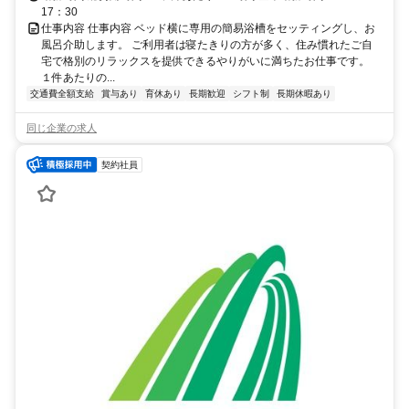
17：30
仕事内容 仕事内容 ベッド横に専用の簡易浴槽をセッティングし、お
風呂介助します。 ご利用者は寝たきりの方が多く、住み慣れたご自
宅で格別のリラックスを提供できるやりがいに満ちたお仕事です。
１件あたりの...
交通費全額支給
賞与あり
育休あり
長期歓迎
シフト制
長期休暇あり
同じ企業の求人
契約社員