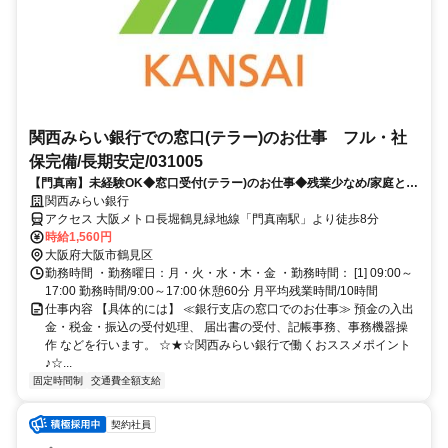
関西みらい銀行での窓口(テラー)のお仕事 フル・社
保完備/長期安定/031005
【門真南】未経験OK◆窓口受付(テラー)のお仕事◆残業少なめ/家庭と両
立/社保完備/長期安定
関西みらい銀行
アクセス 大阪メトロ長堀鶴見緑地線「門真南駅」より徒歩8分
時給1,560円
大阪府大阪市鶴見区
勤務時間 ・勤務曜日：月・火・水・木・金 ・勤務時間： [1] 09:00～
17:00 勤務時間/9:00～17:00 休憩60分 月平均残業時間/10時間
仕事内容 【具体的には】 ≪銀行支店の窓口でのお仕事≫ 預金の入出
金・税金・振込の受付処理、 届出書の受付、記帳事務、事務機器操
作 などを行います。 ☆★☆関西みらい銀行で働くおススメポイント
♪☆...
固定時間制
交通費全額支給
契約社員