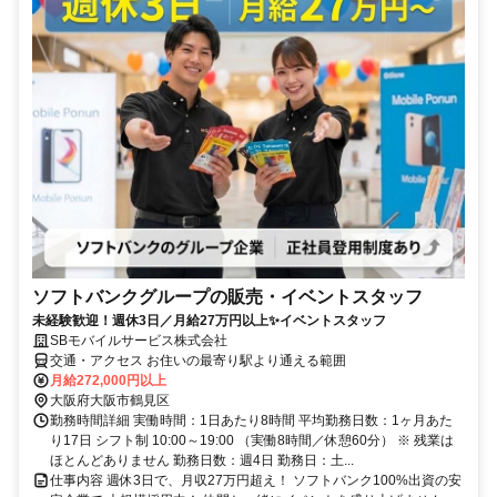
ソフトバンクグループの販売・イベントスタッフ
未経験歓迎！週休3日／月給27万円以上✨イベントスタッフ
SBモバイルサービス株式会社
交通・アクセス お住いの最寄り駅より通える範囲
月給272,000円以上
大阪府大阪市鶴見区
勤務時間詳細 実働時間：1日あたり8時間 平均勤務日数：1ヶ月あた
り17日 シフト制 10:00～19:00 （実働8時間／休憩60分） ※ 残業は
ほとんどありません 勤務日数：週4日 勤務日：土...
仕事内容 週休3日で、月収27万円超え！ ソフトバンク100%出資の安