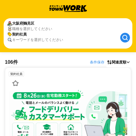
大阪府
鶴見区
職種を選択してください
契約社員
キーワードを選択してください
106件
条件保存
関連度順
契約社員