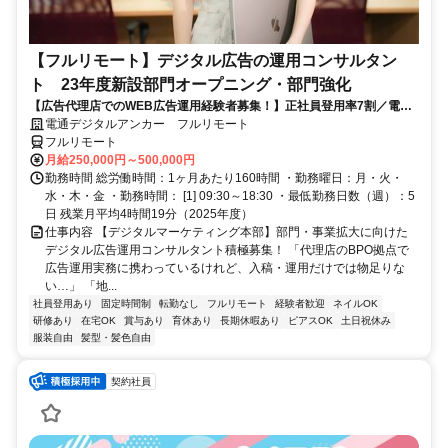
【フルリモート】デジタル広告の運用コンサルタン
ト 23年度新設部門オープニング・部門強化
【広告代理店でのWEB広告運用経験者募集！】正社員登用率7割／電通
G／全国×完全在宅／年休126日・土日祝休み／残業月平均4時間19分
電通デジタルアンカー フルリモート
フルリモート
月給250,000円～500,000円
勤務時間 総労働時間：1ヶ月あたり160時間 ・勤務曜日：月・火・
水・木・金 ・勤務時間： [1] 09:30～18:30 ・最低勤務日数（週）：5
日 残業月平均4時間19分（2025年度）
仕事内容 【デジタルマーケティング本部】部門・事業拡大に向けた
デジタル広告運用コンサルタント積極募集！ 「代理店のBPO拠点で
広告運用実務に携わっているけれど、入稿・運用だけでは物足りな
い…」 「地...
社員登用あり
固定時間制
転勤なし
フルリモート
経験者歓迎
ネイルOK
研修あり
在宅OK
賞与あり
育休あり
長期休暇あり
ピアスOK
土日祝休み
服装自由
髪型・髪色自由
契約社員