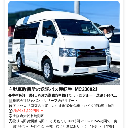
自動車教習所の送迎バス運転手_MC200021
要中型免許｜週4日程度の勤務◎中抜けなし・固定ルート送迎！40代～
60代・シニア世代まで幅広く活躍中★
株式会社ジャパン・リリーフ送迎サポート
アクセス 「新森古市駅」より徒歩10分 ◎車・バイク通勤可（無料駐
車場完備）
月給145,300円以上
大阪府大阪市鶴見区
勤務時間 総労働時間：1ヶ月あたり102時間 7:00～21:45の間で、実
働5時間～8時間45分 ※曜日により変動あり ＜シフト例＞ 【早番】