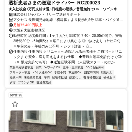
透析患者さまの送迎ドライバー_RC200023
★入社祝金3万円支給★週3日程度の勤務／普通免許でOK！ワゴン車で
送迎◎業界未経験歓迎★シニア世代まで幅広く活躍中！
株式会社ジャパン・リリーフ送迎サポート
アクセス 長堀鶴見緑地線「横堤駅」より徒歩約5分 ◎車・バイク通勤
可（無料駐車場完備）
月給75,400円以上
大阪府大阪市鶴見区
勤務時間 総労働時間：1ヶ月あたり55時間 7:40～20:05の間で、実働
3時間30分～5時間5分 ※曜日により異なる ◎中抜けあり（外出OK）
※午前のみ・午後のみは不可 ＜シフト詳細＞ ◎...
仕事内容 仕事内容 クリニックへ通院される患者様を ご自宅～クリニ
ックまで 安全に送り迎えをするお仕事！ ◆普通自動車免許だけでOK
（AT限定免許でも可） ◆送迎経験不問 （未経験スタートの方が...
業界未経験者歓迎
副業・WワークOK
主婦・主夫歓迎
60代も応募可
フリーター歓迎
バイク通勤OK
学歴不問
車通勤OK
固定時間制
転勤なし
経験不問
未経験者歓迎
午前
経験者歓迎
残業なし
有資格者歓迎
研修あり
夕方
ブランクOK
交通費支給
契約社員