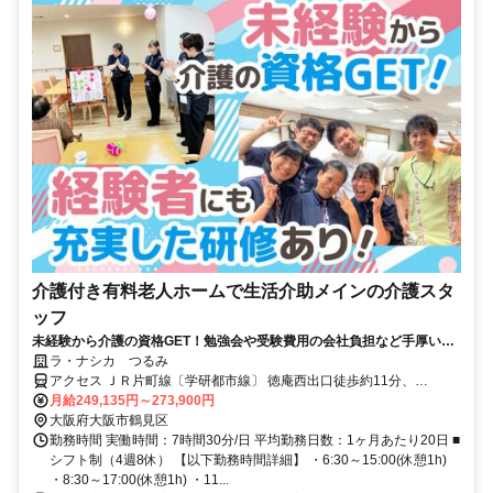
介護付き有料老人ホームで生活介助メインの介護スタ
ッフ
未経験から介護の資格GET！勉強会や受験費用の会社負担など手厚いサ
ポートが好評◎／上場企業だから叶えられる好待遇
ラ・ナシカ つるみ
アクセス ＪＲ片町線〔学研都市線〕 徳庵西出口徒歩約11分、
OsakaMetro長堀鶴見緑地線 横堤5番口徒歩約16分、ＪＲおおさか東
月給249,135円～273,900円
線 放出北口徒歩約19分 ｢徳庵駅｣より徒歩12分＊車・バイク通勤可/駐
大阪府大阪市鶴見区
車場有
勤務時間 実働時間：7時間30分/日 平均勤務日数：1ヶ月あたり20日 ■
シフト制（4週8休） 【以下勤務時間詳細】 ・6:30～15:00(休憩1h)
・8:30～17:00(休憩1h) ・11...