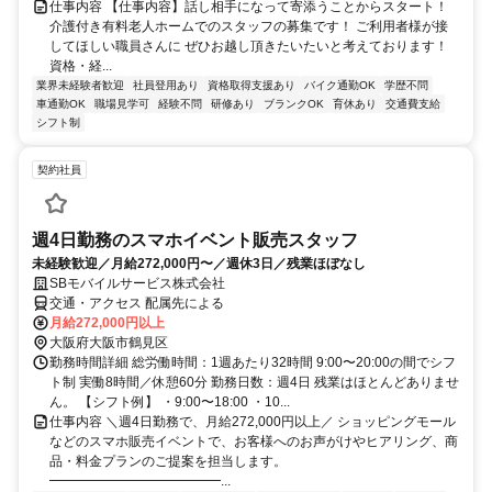
仕事内容 【仕事内容】話し相手になって寄添うことからスタート！
介護付き有料老人ホームでのスタッフの募集です！ ご利用者様が接
してほしい職員さんに ぜひお越し頂きたいたいと考えております！
資格・経...
業界未経験者歓迎
社員登用あり
資格取得支援あり
バイク通勤OK
学歴不問
車通勤OK
職場見学可
経験不問
研修あり
ブランクOK
育休あり
交通費支給
シフト制
契約社員
週4日勤務のスマホイベント販売スタッフ
未経験歓迎／月給272,000円〜／週休3日／残業ほぼなし
SBモバイルサービス株式会社
交通・アクセス 配属先による
月給272,000円以上
大阪府大阪市鶴見区
勤務時間詳細 総労働時間：1週あたり32時間 9:00〜20:00の間でシフ
ト制 実働8時間／休憩60分 勤務日数：週4日 残業はほとんどありませ
ん。 【シフト例】 ・9:00〜18:00 ・10...
仕事内容 ＼週4日勤務で、月給272,000円以上／ ショッピングモール
などのスマホ販売イベントで、お客様へのお声がけやヒアリング、商
品・料金プランのご提案を担当します。
━━━━━━━━━━━━━...