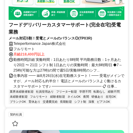
フードデリバリーカスタマーサポート(完全在宅)受電
業務
メール対応5割！受電とメールのバランス◎(TP03R)
Teleperformance Japan株式会社
フルリモート
月給218,400円以上
勤務時間詳細 実働時間：1日あたり8時間 平均勤務日数：1ヶ月あた
り20日 〜 21日 シフト制 1日あたりの実働時間：最大8時間/日 ◆7～
25時(可能な方は27時)の間で週5日/実働8時間のシフ...
仕事内容 ━━ 📅8月26日(水)在宅勤務スタート！━━ 受電がメインで
すが、メール対応も約半分！ 電話とメールのバランスよく働けるカ
スタマーサポートです♪ ━━━━━━━━━━━━━━ 📋 仕事...
業界未経験者歓迎
社員登用あり
フリーター歓迎
学歴不問
転勤なし
経験不問
未経験者歓迎
フルリモート
経験者歓迎
ネイルOK
夜間
研修あり
在宅OK
ブランクOK
育休あり
交通費支給
長期歓迎
シフト制
深夜
ピアスOK
契約社員