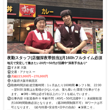
夜勤スタッフ(店舗深夜帯担当)|月160hフルタイム必須
地元で安定して働きたい20代〜50代が活躍中*深夜手当あり*
すき家 大阪
交通・アクセス ー
月給223,000円～270,000円
大阪府大阪市鶴見区
勤務時間詳細 総労働時間：1ヶ月あたり160時間 ◆シフト制、 22:00
～翌9:00 深夜はお客様が少ないため、落ち着いた環境で仕事ができ
ます。 ★0時～9時は必ず2名以上のシフトを組んでいます...
仕事内容 ※歓迎条件※ 年齢不問（40代～50代活躍中！）未経験歓迎
月160時間勤務必須となります。（週28時間制限不可） Wワークは不
可となります。 《給与待遇×安全性×日中の自由》 ★深夜こそ...