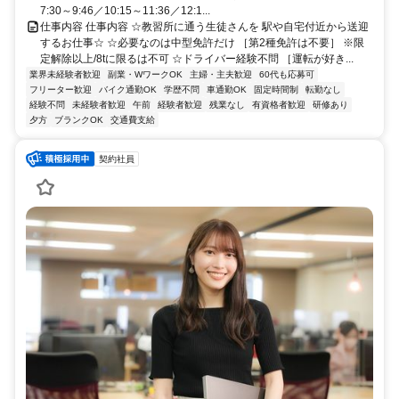
7:30～9:46／10:15～11:36／12:1...
仕事内容 仕事内容 ☆教習所に通う生徒さんを 駅や自宅付近から送迎
するお仕事☆ ☆必要なのは中型免許だけ ［第2種免許は不要］ ※限
定解除以上/8tに限るは不可 ☆ドライバー経験不問 ［運転が好き...
業界未経験者歓迎
副業・WワークOK
主婦・主夫歓迎
60代も応募可
フリーター歓迎
バイク通勤OK
学歴不問
車通勤OK
固定時間制
転勤なし
経験不問
未経験者歓迎
午前
経験者歓迎
残業なし
有資格者歓迎
研修あり
夕方
ブランクOK
交通費支給
契約社員