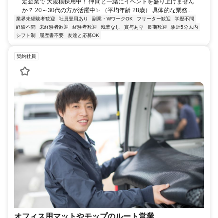
定企業で 大規模採用中！ 仲間と一緒にイベントを盛り上げません
か？ 20～30代の方が活躍中✨ （平均年齢 28歳） 具体的な業務...
業界未経験者歓迎
社員登用あり
副業・WワークOK
フリーター歓迎
学歴不問
経験不問
未経験者歓迎
経験者歓迎
残業なし
賞与あり
長期歓迎
駅近5分以内
シフト制
履歴書不要
友達と応募OK
契約社員
オフィス用マットやモップのルート営業