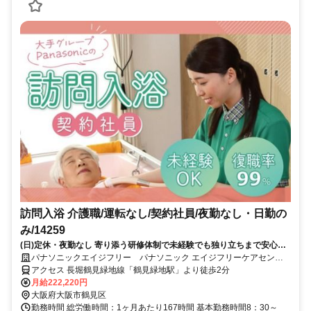
訪問入浴 介護職/運転なし/契約社員/夜勤なし・日勤の
み/14259
(日)定休・夜勤なし 寄り添う研修体制で未経験でも独り立ちまで安心サ
ポート～２０代～５０代が活躍中 子育て・親の介護などに理解のある職
パナソニックエイジフリー パナソニック エイジフリーケアセンタ
場です！～
ー鶴見緑地・訪問入浴
アクセス 長堀鶴見緑地線「鶴見緑地駅」より徒歩2分
月給222,220円
大阪府大阪市鶴見区
勤務時間 総労働時間：1ヶ月あたり167時間 基本勤務時間8：30～