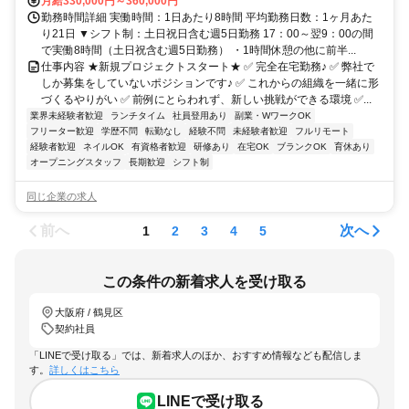
月給330,000円～360,000円
勤務時間詳細 実働時間：1日あたり8時間 平均勤務日数：1ヶ月あた
り21日 ▼シフト制：土日祝日含む週5日勤務 17：00～翌9：00の間
で実働8時間（土日祝含む週5日勤務） ・1時間休憩の他に前半...
仕事内容 ★新規プロジェクトスタート★ ✅ 完全在宅勤務♪ ✅ 弊社で
しか募集をしていないポジションです♪ ✅ これからの組織を一緒に形
づくるやりがい ✅ 前例にとらわれず、新しい挑戦ができる環境 ✅...
業界未経験者歓迎
ランチタイム
社員登用あり
副業・WワークOK
フリーター歓迎
学歴不問
転勤なし
経験不問
未経験者歓迎
フルリモート
経験者歓迎
ネイルOK
有資格者歓迎
研修あり
在宅OK
ブランクOK
育休あり
オープニングスタッフ
長期歓迎
シフト制
同じ企業の求人
前へ
次へ
1
2
3
4
5
この条件の新着求人を受け取る
大阪府 / 鶴見区
契約社員
「LINEで受け取る」では、新着求人のほか、おすすめ情報なども配信しま
す。
詳しくはこちら
LINEで受け取る