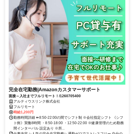
完全在宅勤務|Amazonカスタマーサポート
面接～入社までフルリモート！/1260705400
アルティウスリンク株式会社
フルリモート
時給1,200円
勤務時間詳細 ⏩8:50-22:00の間でシフト制 ※会社指定シフト 《シフ
ト例》実働8時間 ・8:50-18:00 ・12:50-22:00 ※健康管理のため勤務
間インターバル 設定あり ※所...
仕事内容 ✨人気の完全在宅勤務✨ 通勤ゼロでストレスフリー 自分の