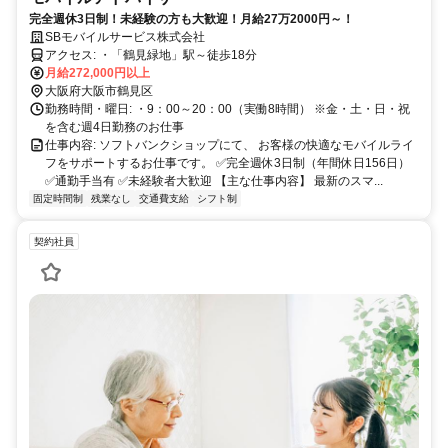
完全週休3日制！未経験の方も大歓迎！月給27万2000円～！
SBモバイルサービス株式会社
アクセス: ・「鶴見緑地」駅～徒歩18分
月給272,000円以上
大阪府大阪市鶴見区
勤務時間・曜日: ・9：00～20：00（実働8時間） ※金・土・日・祝
を含む週4日勤務のお仕事
仕事内容: ソフトバンクショップにて、 お客様の快適なモバイルライ
フをサポートするお仕事です。 ✅完全週休3日制（年間休日156日）
✅通勤手当有 ✅未経験者大歓迎 【主な仕事内容】 最新のスマ...
固定時間制
残業なし
交通費支給
シフト制
契約社員