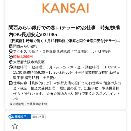
関西みらい銀行での窓口(テラー)のお仕事 時短/扶養
内OK/長期安定/031085
【門真南】時短で働く！月13日勤務で家庭と両立◆窓口受付(テラー)の
お仕事◆残業少なめ◆長期安定
関西みらい銀行
アクセス 大阪メトロ長堀鶴見緑地線「門真南駅」より徒歩8分
時給1,290円
大阪府大阪市鶴見区
勤務時間 ・勤務曜日：月・火・水・木・金 ・勤務時間： [1] 09:30～
15:30 勤務時間/9:30～15:30 休憩60分 月平均残業時間/2時間 勤務日
数/月間指定13日・土日祝休
仕事内容 【具体的には】 ≪銀行支店の窓口でのお仕事≫ 預金の入出
金・税金・振込の受付処理、 届出書の受付、記帳事務、事務機器操
作 などを行います。 ☆★☆関西みらい銀行で働くおススメポイント
♪☆...
固定時間制
交通費全額支給
契約社員