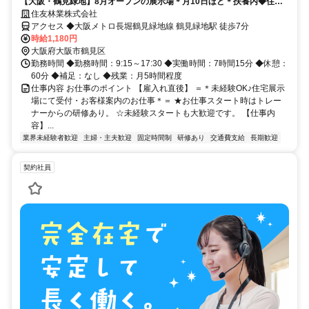
【大阪・鶴見緑地】8月オープンの展示場＊月10日ほど＊扶養内◆住友
林業
住友林業株式会社
アクセス ◆大阪メトロ長堀鶴見緑地線 鶴見緑地駅 徒歩7分
時給1,180円
大阪府大阪市鶴見区
勤務時間 ◆勤務時間：9:15～17:30 ◆実働時間：7時間15分 ◆休憩：
60分 ◆補足：なし ◆残業：月5時間程度
仕事内容 お仕事のポイント 【雇入れ直後】 ＝＊未経験OK♪住宅展示
場にて受付・お客様案内のお仕事＊＝ ★お仕事スタート時はトレー
ナーからの研修あり。 ☆未経験スタートも大歓迎です。 【仕事内
容】...
業界未経験者歓迎
主婦・主夫歓迎
固定時間制
研修あり
交通費支給
長期歓迎
契約社員