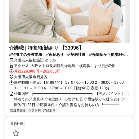
介護職 | 特養/夜勤あり 【33096】
✅特養での介護業務 ✅夜勤あり ✅契約社員 ✅横堤駅から徒歩2分
✅年間休日123日 ✅応募条件：介護系資格をお持ちの方
介護老人福祉施設 ゆうわ
アクセス: 大阪メトロ長堀鶴見緑地線「横堤駅」より徒歩2分
月給229,000円～261,000円
大阪府大阪市鶴見区
勤務時間・曜日: 【勤務時間】 1）07:00～16:00 2）09:00～18:00
3）11:00～20:00 4）17:00～10:00 日勤:60分 夜勤:120分
仕事内容: ┏━━━━━━━━━━━━━━━┓ 【求人ポイント】 ◇
特養での介護業務 ◇夜勤あり ◇契約社員 ◇横堤駅から徒歩2分 ◇年
間休日123日 ◇応募条件：介護系資格をお持ちの方 ┗━━━━...
交通費支給
シフト制
昇給あり
契約社員