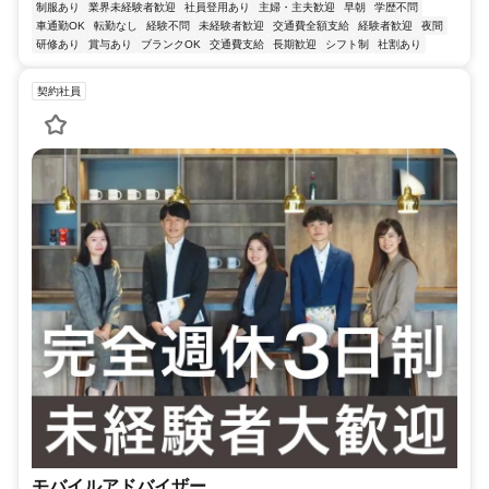
制服あり
業界未経験者歓迎
社員登用あり
主婦・主夫歓迎
早朝
学歴不問
車通勤OK
転勤なし
経験不問
未経験者歓迎
交通費全額支給
経験者歓迎
夜間
研修あり
賞与あり
ブランクOK
交通費支給
長期歓迎
シフト制
社割あり
契約社員
モバイルアドバイザー