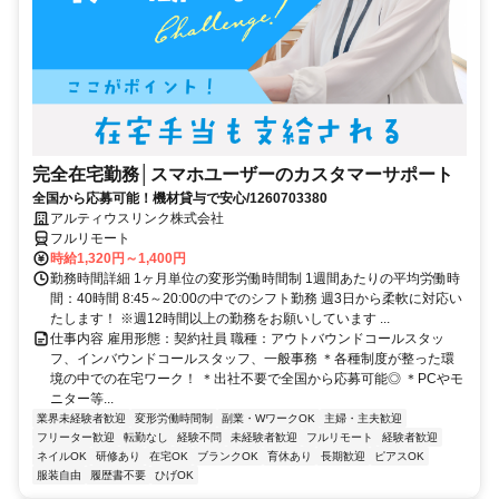
完全在宅勤務│スマホユーザーのカスタマーサポート
全国から応募可能！機材貸与で安心/1260703380
アルティウスリンク株式会社
フルリモート
時給1,320円～1,400円
勤務時間詳細 1ヶ月単位の変形労働時間制 1週間あたりの平均労働時
間：40時間 8:45～20:00の中でのシフト勤務 週3日から柔軟に対応い
たします！ ※週12時間以上の勤務をお願いしています ...
仕事内容 雇用形態：契約社員 職種：アウトバウンドコールスタッ
フ、インバウンドコールスタッフ、一般事務 ＊各種制度が整った環
境の中での在宅ワーク！ ＊出社不要で全国から応募可能◎ ＊PCやモ
ニター等...
業界未経験者歓迎
変形労働時間制
副業・WワークOK
主婦・主夫歓迎
フリーター歓迎
転勤なし
経験不問
未経験者歓迎
フルリモート
経験者歓迎
ネイルOK
研修あり
在宅OK
ブランクOK
育休あり
長期歓迎
ピアスOK
服装自由
履歴書不要
ひげOK