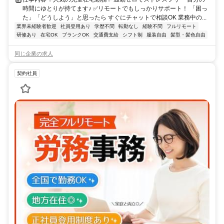
時間にゆとりが持てます♪ ✅リモートでもしっかりサポート！ 「困っ
た」「どうしよう」と思ったら すぐにチャットで相談OK 業務中の...
業界未経験者歓迎
社員登用あり
学歴不問
転勤なし
経験不問
フルリモート
研修あり
在宅OK
ブランクOK
交通費支給
シフト制
服装自由
髪型・髪色自由
同じ企業の求人
契約社員