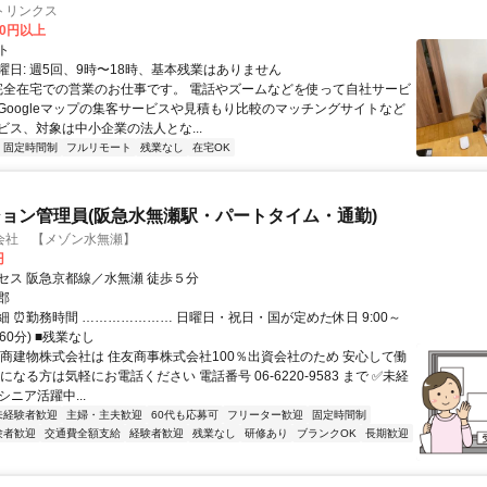
トリンクス
00円以上
ト
曜日: 週5回、9時〜18時、基本残業はありません
 完全在宅での営業のお仕事です。 電話やズームなどを使って自社サービ
Googleマップの集客サービスや見積もり比較のマッチングサイトなど
ビス、対象は中小企業の法人とな...
固定時間制
フルリモート
残業なし
在宅OK
ョン管理員(阪急水無瀬駅・パートタイム・通勤)
会社 【メゾン水無瀬】
円
セス 阪急京都線／水無瀬 徒歩５分
郡
細 ⏰勤務時間 ………………… 日曜日・祝日・国が定めた休日 9:00～
休憩60分) ■残業なし
住商建物株式会社は 住友商事株式会社100％出資会社のため 安心して働
になる方は気軽にお電話ください 電話番号 06-6220-9583 まで ✅未経
シニア活躍中...
未経験者歓迎
主婦・主夫歓迎
60代も応募可
フリーター歓迎
固定時間制
験者歓迎
交通費全額支給
経験者歓迎
残業なし
研修あり
ブランクOK
長期歓迎