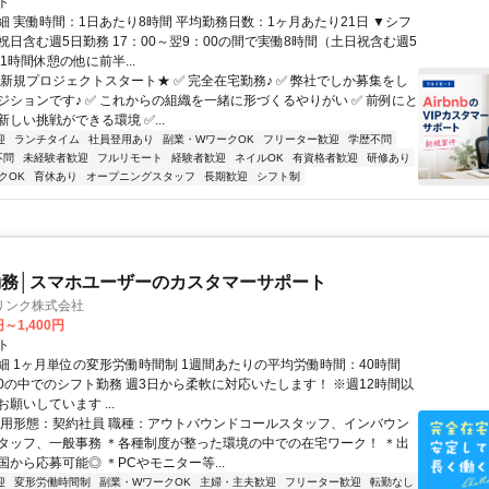
ト
細 実働時間：1日あたり8時間 平均勤務日数：1ヶ月あたり21日 ▼シフ
祝日含む週5日勤務 17：00～翌9：00の間で実働8時間（土日祝含む週5
1時間休憩の他に前半...
★新規プロジェクトスタート★ ✅ 完全在宅勤務♪ ✅ 弊社でしか募集をし
ジションです♪ ✅ これからの組織を一緒に形づくるやりがい ✅ 前例にと
しい挑戦ができる環境 ✅...
迎
ランチタイム
社員登用あり
副業・WワークOK
フリーター歓迎
学歴不問
不問
未経験者歓迎
フルリモート
経験者歓迎
ネイルOK
有資格者歓迎
研修あり
クOK
育休あり
オープニングスタッフ
長期歓迎
シフト制
務│スマホユーザーのカスタマーサポート
リンク株式会社
円～1,400円
ト
細 1ヶ月単位の変形労働時間制 1週間あたりの平均労働時間：40時間
0:00の中でのシフト勤務 週3日から柔軟に対応いたします！ ※週12時間以
願いしています ...
雇用形態：契約社員 職種：アウトバウンドコールスタッフ、インバウン
タッフ、一般事務 ＊各種制度が整った環境の中での在宅ワーク！ ＊出
から応募可能◎ ＊PCやモニター等...
迎
変形労働時間制
副業・WワークOK
主婦・主夫歓迎
フリーター歓迎
転勤なし