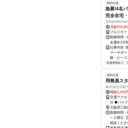
契約社員
急募!4名
完全在宅・
Teleperfor
月給550,0
フルリモー
勤務時間・曜
全週休2日
仕事内容: 
マーサポー
験・ピープ
社員登用あり
契約社員
用務員ス
株式会社日経
時給1,20
交通アクセ
分 ◆バイク通勤OK！ ＜通勤可能エリア＞ 高槻市、茨木市、大山崎町などからも通
勤可能です
大阪府三島
勤務時間・曜
～土曜日 
相談ください。