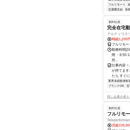
フルリモート
交通費支給
長
契約社員
完全在宅勤
アルティウス
時給1,200
フルリモー
勤務時間詳細
間 ・8:50
所...
仕事内容 
が持てます
たら すぐに
業界未経験者歓
ブランクOK
交
同じ企業の求人
契約社員
フルリモー
Teleperform
月給330,0