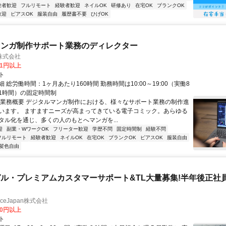
験者歓迎
フルリモート
経験者歓迎
ネイルOK
研修あり
在宅OK
ブランクOK
歓迎
ピアスOK
服装自由
履歴書不要
ひげOK
マンガ制作サポート業務のディレクター
株式会社
81円以上
ト
 総労働時間：1ヶ月あたり160時間 勤務時間は10:00～19:00（実働8
1時間）の固定時間制
〇業務概要 デジタルマンガ制作における、様々なサポート業務の制作進
います。 ますますニーズが高まってきている電子コミック。あらゆる
タル化を通じ、多くの人のもとへマンガを...
迎
副業・WワークOK
フリーター歓迎
学歴不問
固定時間制
経験不問
フルリモート
経験者歓迎
ネイルOK
在宅OK
ブランクOK
ピアスOK
服装自由
髪色自由
ル・プレミアムカスタマーサポート&TL大量募集!半年後正社
manceJapan株式会社
00円以上
ト