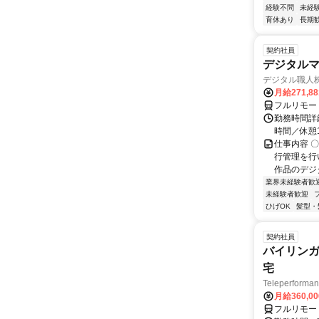
経験不問
未経
育休あり
長期
契約社員
デジタル
デジタル職人
月給271,8
フルリモー
勤務時間詳細
時間／休憩
仕事内容 
行管理を行
作品のデジ
業界未経験者歓
未経験者歓迎
ひげOK
髪型・
契約社員
バイリンガ
宅
Teleperfor
月給360,0
フルリモー