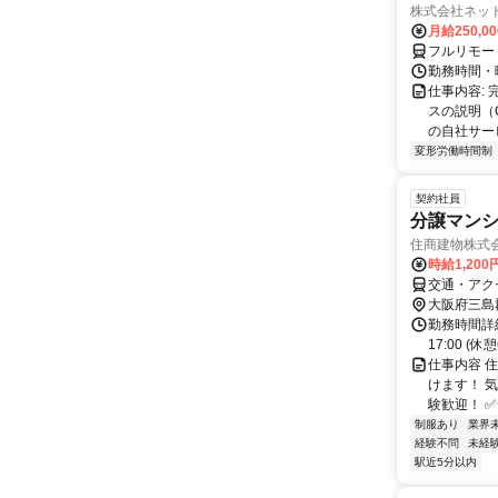
株式会社ネッ
月給250,0
フルリモー
勤務時間・
仕事内容:
スの説明（
の自社サー
変形労働時間制
契約社員
分譲マンシ
住商建物株式
時給1,200
交通・アク
大阪府三島
勤務時間詳
17:00 (
仕事内容 
けます！ 気
験歓迎！ ✅
制服あり
業界
経験不問
未経
駅近5分以内