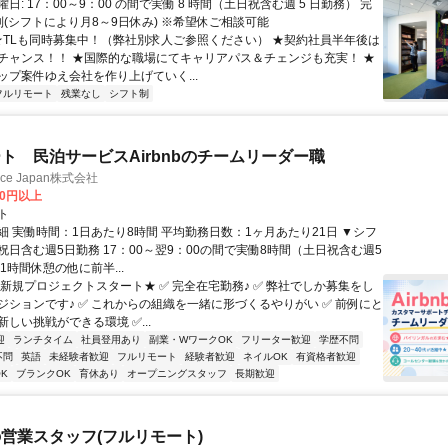
日: 17：00～9：00 の間で実働 8 時間（土日祝含む週 5 日勤務） 完
制(シフトにより月8～9日休み) ※希望休ご相談可能
 ★TLも同時募集中！（弊社別求人ご参照ください） ★契約社員半年後は
チャンス！！ ★国際的な職場にてキャリアパス＆チェンジも充実！ ★
ップ案件ゆえ会社を作り上げていく...
フルリモート
残業なし
シフト制
ト 民泊サービスAirbnbのチームリーダー職
ance Japan株式会社
00円以上
ト
細 実働時間：1日あたり8時間 平均勤務日数：1ヶ月あたり21日 ▼シフ
祝日含む週5日勤務 17：00～翌9：00の間で実働8時間（土日祝含む週5
1時間休憩の他に前半...
★新規プロジェクトスタート★ ✅ 完全在宅勤務♪ ✅ 弊社でしか募集をし
ジションです♪ ✅ これからの組織を一緒に形づくるやりがい ✅ 前例にと
しい挑戦ができる環境 ✅...
迎
ランチタイム
社員登用あり
副業・WワークOK
フリーター歓迎
学歴不問
不問
英語
未経験者歓迎
フルリモート
経験者歓迎
ネイルOK
有資格者歓迎
K
ブランクOK
育休あり
オープニングスタッフ
長期歓迎
営業スタッフ(フルリモート)