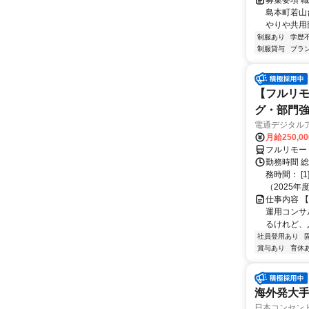
募集要項 職
島本町若山
やりや共用部
制服あり
学歴
制服貸与
ブラ
【フルリモ
グ・部門
電通デジタル
月給250,0
フルリモー
勤務時間 
務時間： [
（2025年
仕事内容 
運用コンサ
るけれど、
社員登用あり
賞与あり
育休
海外発大
日本コンセン