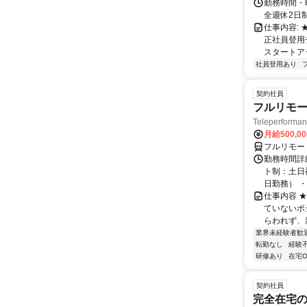
勤務時間・曜
全週休2日
仕事内容:
正社員登用
スタートア
社員登用あり
契約社員
フルリモー
Teleperform
月給500,0
フルリモー
勤務時間詳
ト制：土日
日勤務） ・
仕事内容 
ていないポ
らわれず、新
業界未経験者歓
転勤なし
経験
研修あり
在宅O
契約社員
完全在宅の