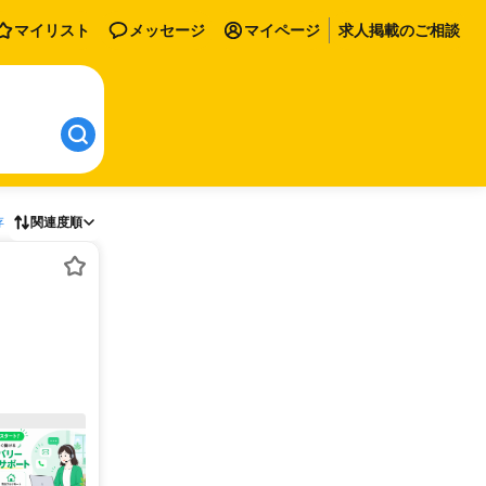
マイリスト
メッセージ
マイページ
求人掲載のご相談
存
関連度順