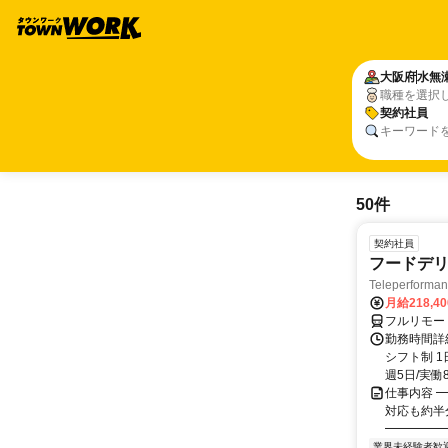
大阪府
水無
職種を選択
契約社員
キーワード
50件
契約社員
フードデリ
Teleperform
月給218,4
フルリモー
勤務時間詳細
シフト制 1
週5日/実働8
仕事内容 ━
対応も約半
━━━━━━
業界未経験者歓