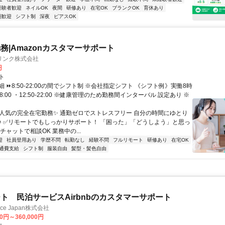
経験者歓迎
ネイルOK
夜間
研修あり
在宅OK
ブランクOK
育休あり
期歓迎
シフト制
深夜
ピアスOK
務|Amazonカスタマーサポート
リンク株式会社
円
ト
 ⏩8:50-22:00の間でシフト制 ※会社指定シフト 《シフト例》実働8時
-18:00 ・12:50-22:00 ※健康管理のため勤務間インターバル 設定あり ※
✨人気の完全在宅勤務✨ 通勤ゼロでストレスフリー 自分の時間にゆとり
♪ ✅リモートでもしっかりサポート！ 「困った」「どうしよう」と思っ
チャットで相談OK 業務中の...
迎
社員登用あり
学歴不問
転勤なし
経験不問
フルリモート
研修あり
在宅OK
通費支給
シフト制
服装自由
髪型・髪色自由
ト 民泊サービスAirbnbのカスタマーサポート
ance Japan株式会社
00円～360,000円