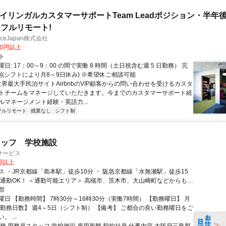
バイリンガルカスタマーサポートTeam Leadポジション・半年
フルリモート!
manceJapan株式会社
00円以上
ト
日: 17：00～9：00 の間で実働 8 時間（土日祝含む週 5 日勤務） 完
制(シフトにより月8～9日休み) ※希望休ご相談可能
世界最大手民泊サイトAirbnbのVIP顧客からの問い合わせを受けるカスタ
トチームをマネージしていただきます。今までのカスタマーサポート経
ルマネージメント経験・英語力...
フルリモート
残業なし
シフト制
タッフ 学校施設
サービス
0円以上
ス ・JR京都線「島本駅」徒歩10分 ・ 阪急京都線「水無瀬駅」徒歩15
。 もちろん上記市以外からでもOK！
郡
日 【勤務時間】 7時30分～16時30分（実働7時間） 【勤務曜日】 月
【勤務日数】 週4～5日（シフト制） 【備考】 ご都合の良い勤務曜日をご
 ...