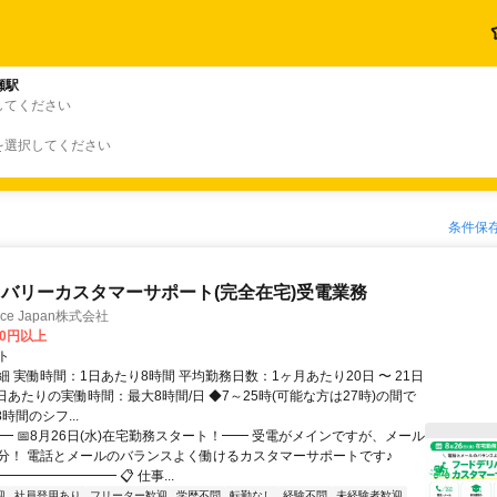
瀬駅
してください
を選択してください
条件保
バリーカスタマーサポート(完全在宅)受電業務
ance Japan株式会社
00円以上
ト
 実働時間：1日あたり8時間 平均勤務日数：1ヶ月あたり20日 〜 21日
日あたりの実働時間：最大8時間/日 ◆7～25時(可能な方は27時)の間で
時間のシフ...
━ 📅8月26日(水)在宅勤務スタート！━━ 受電がメインですが、メール
分！ 電話とメールのバランスよく働けるカスタマーサポートです♪
━━━━━━━━ 📋 仕事...
迎
社員登用あり
フリーター歓迎
学歴不問
転勤なし
経験不問
未経験者歓迎