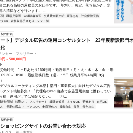
種 用務員スタッフ 学校施設 雇用形態 契約社員 仕事内容 大阪府三島郡
台にある高校の用務員のお仕事です。 草刈り、剪定、落ち葉かき、水
の清掃などを行います。 ...
不問
職場見学可
未経験者歓迎
交通費全額支給
研修あり
社会保険完備
ンクOK
資格取得手当あり
シフト制
契約社員
ート】デジタル広告の運用コンサルタント 23年度新設部門
強化
アンカー フルリモート
00円～500,000円
ト
総労働時間：1ヶ月あたり160時間 ・勤務曜日：月・火・水・木・金 ・勤
1] 09:30～18:30 ・最低勤務日数（週）：5日 残業月平均4時間19分
度）
【デジタルマーケティング本部】部門・事業拡大に向けたデジタル広告
ルタント積極募集！ 「代理店のBPO拠点で広告運用実務に携わってい
入稿・運用だけでは物足りない…」 「地...
固定時間制
転勤なし
フルリモート
経験者歓迎
ネイルOK
研修あり
在宅OK
あり
長期休暇あり
ピアスOK
土日祝休み
服装自由
髪型・髪色自由
契約社員
手ショッピングサイトのお問い合わせ対応
トリクス 第十事業所