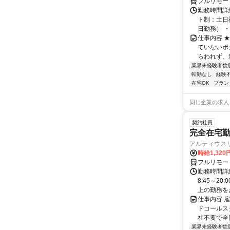
フルリモー
勤務時間詳
ト制：土日
日勤務） ・
仕事内容 
ていないポ
らわれず、新
業界未経験者歓
転勤なし
経験
在宅OK
ブラン
同じ企業の求人
契約社員
完全在宅勤
アルティウス
時給1,320
フルリモー
勤務時間詳
8:45～2
上の勤務をお
仕事内容 
ドコールス
社不要で全国
業界未経験者歓