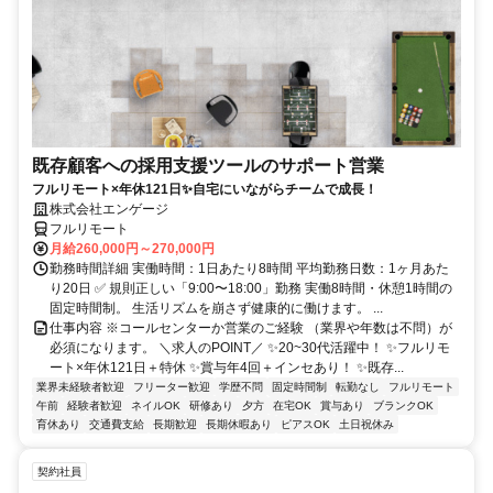
既存顧客への採用支援ツールのサポート営業
フルリモート×年休121日✨自宅にいながらチームで成長！
株式会社エンゲージ
フルリモート
月給260,000円～270,000円
勤務時間詳細 実働時間：1日あたり8時間 平均勤務日数：1ヶ月あた
り20日 ✅ 規則正しい「9:00〜18:00」勤務 実働8時間・休憩1時間の
固定時間制。 生活リズムを崩さず健康的に働けます。 ...
仕事内容 ※コールセンターか営業のご経験 （業界や年数は不問）が
必須になります。 ＼求人のPOINT／ ✨20~30代活躍中！ ✨フルリモ
ート×年休121日＋特休 ✨賞与年4回＋インセあり！ ✨既存...
業界未経験者歓迎
フリーター歓迎
学歴不問
固定時間制
転勤なし
フルリモート
午前
経験者歓迎
ネイルOK
研修あり
夕方
在宅OK
賞与あり
ブランクOK
育休あり
交通費支給
長期歓迎
長期休暇あり
ピアスOK
土日祝休み
契約社員