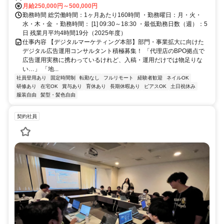
月給250,000円～500,000円
勤務時間 総労働時間：1ヶ月あたり160時間 ・勤務曜日：月・火・
水・木・金 ・勤務時間： [1] 09:30～18:30 ・最低勤務日数（週）：5
日 残業月平均4時間19分（2025年度）
仕事内容 【デジタルマーケティング本部】部門・事業拡大に向けた
デジタル広告運用コンサルタント積極募集！ 「代理店のBPO拠点で
広告運用実務に携わっているけれど、入稿・運用だけでは物足りな
い…」 「地...
社員登用あり
固定時間制
転勤なし
フルリモート
経験者歓迎
ネイルOK
研修あり
在宅OK
賞与あり
育休あり
長期休暇あり
ピアスOK
土日祝休み
服装自由
髪型・髪色自由
契約社員