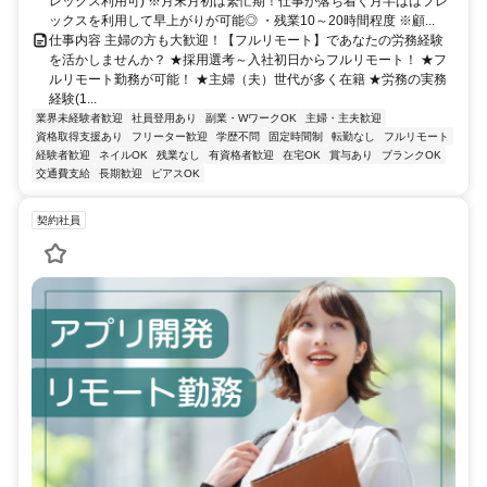
レックス利用可) ※月末月初は繁忙期！仕事が落ち着く月半ばはフレ
ックスを利用して早上がりが可能◎ ・残業10～20時間程度 ※顧...
仕事内容 主婦の方も大歓迎！【フルリモート】であなたの労務経験
を活かしませんか？ ★採用選考～入社初日からフルリモート！ ★フ
ルリモート勤務が可能！ ★主婦（夫）世代が多く在籍 ★労務の実務
経験(1...
業界未経験者歓迎
社員登用あり
副業・WワークOK
主婦・主夫歓迎
資格取得支援あり
フリーター歓迎
学歴不問
固定時間制
転勤なし
フルリモート
経験者歓迎
ネイルOK
残業なし
有資格者歓迎
在宅OK
賞与あり
ブランクOK
交通費支給
長期歓迎
ピアスOK
契約社員