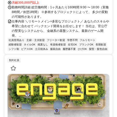
月給300,000円以上
勤務時間詳細 総労働時間：1ヶ月あたり160時間 9:00 〜 18:00（実働
8時間／休憩1時間） ※参画するプロジェクトによって、 多少の変動
の可能性があります。
仕事内容 ＼リモートメイン×多彩なプロジェクト／ あなたのスキルや
希望に合わせて バックエンド開発をお任せします！ 当社は、官公庁
の堅実なシステムから、 金融系の基盤システム、最新のゲーム開
発、 ...
社員登用あり
主婦・主夫歓迎
フリーター歓迎
学歴不問
フルリモート
経験者歓迎
ネイルOK
残業なし
有資格者歓迎
在宅OK
ブランクOK
長期歓迎
シフト制
ピアスOK
土日祝休み
服装自由
履歴書不要
ひげOK
髪型・髪色自由
契約社員