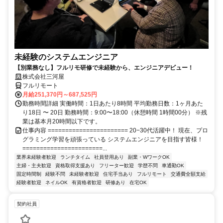
未経験のシステムエンジニア
【別業務なし】フルリモ研修で未経験から、エンジニアデビュー！
株式会社三河屋
フルリモート
月給251,370円～687,525円
勤務時間詳細 実働時間：1日あたり8時間 平均勤務日数：1ヶ月あた
り18日 〜 20日 勤務時間：9:00〜18:00（休憩時間 1時間00分） ※残
業は基本月20時間以下です。
仕事内容 ======================= 20−30代活躍中！ 現在、プロ
グラミング学習を頑張っている システムエンジニアを目指す皆様！
=======================...
業界未経験者歓迎
ランチタイム
社員登用あり
副業・WワークOK
主婦・主夫歓迎
資格取得支援あり
フリーター歓迎
学歴不問
車通勤OK
固定時間制
経験不問
未経験者歓迎
住宅手当あり
フルリモート
交通費全額支給
経験者歓迎
ネイルOK
有資格者歓迎
研修あり
在宅OK
契約社員