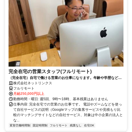
完全在宅の営業スタッフ(フルリモート)
（完全在宅）自宅で働ける営業のお仕事になります。年齢や学歴など問
いません。
株式会社ネットリンクス
フルリモート
月給250,000円以上
勤務時間・曜日: 週5回、9時〜18時、基本残業はありません
仕事内容: 完全在宅での営業のお仕事です。 電話やズームなどを使っ
て自社サービスの説明（Googleマップの集客サービスや見積もり比
較のマッチングサイトなどの自社サービス、対象は中小企業の法人と
な...
変形労働時間制
固定時間制
フルリモート
残業なし
在宅OK