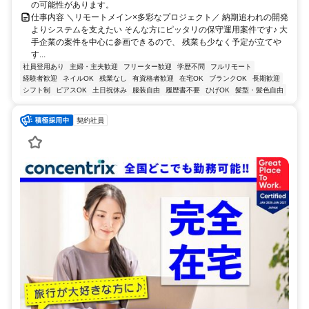
の可能性があります。
仕事内容 ＼リモートメイン×多彩なプロジェクト／ 納期追われの開発
よりシステムを支えたい そんな方にピッタリの保守運用案件です♪ 大
手企業の案件を中心に参画できるので、 残業も少なく予定が立てや
す...
社員登用あり
主婦・主夫歓迎
フリーター歓迎
学歴不問
フルリモート
経験者歓迎
ネイルOK
残業なし
有資格者歓迎
在宅OK
ブランクOK
長期歓迎
シフト制
ピアスOK
土日祝休み
服装自由
履歴書不要
ひげOK
髪型・髪色自由
契約社員