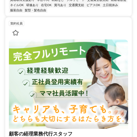
ネイルOK
研修あり
在宅OK
賞与あり
交通費支給
ピアスOK
土日祝休み
服装自由
髪型・髪色自由
契約社員
顧客の経理業務代行スタッフ