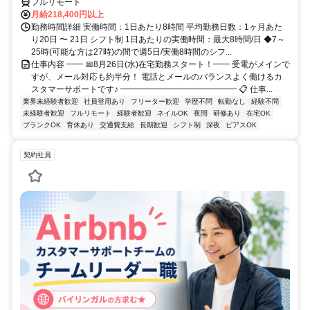
フルリモート
月給218,400円以上
勤務時間詳細 実働時間：1日あたり8時間 平均勤務日数：1ヶ月あた
り20日 〜 21日 シフト制 1日あたりの実働時間：最大8時間/日 ◆7～
25時(可能な方は27時)の間で週5日/実働8時間のシフ...
仕事内容 ━━ 📅8月26日(水)在宅勤務スタート！━━ 受電がメインで
すが、メール対応も約半分！ 電話とメールのバランスよく働けるカ
スタマーサポートです♪ ━━━━━━━━━━━━━━ 📋 仕事...
業界未経験者歓迎
社員登用あり
フリーター歓迎
学歴不問
転勤なし
経験不問
未経験者歓迎
フルリモート
経験者歓迎
ネイルOK
夜間
研修あり
在宅OK
ブランクOK
育休あり
交通費支給
長期歓迎
シフト制
深夜
ピアスOK
契約社員