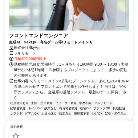
フロントエンドエンジニア
生成AI・Next.js・有名ゲーム等/リモートメイン★
株式会社SkyApple
フルリモート
月給300,000円以上
勤務時間詳細 総労働時間：1ヶ月あたり160時間 9:00 〜 18:00（実働
8時間／休憩1時間） ※参画するプロジェクトによって、 多少の変動
の可能性があります。
仕事内容 ＼リモートメイン×多彩なプロジェクト／ あなたのスキルや
希望に合わせて フロントエンド開発をお任せします！ 当社は、官公
庁のシステムから、 金融系の基盤システム、最新のゲーム開発、 さ
ら...
社員登用あり
主婦・主夫歓迎
フリーター歓迎
学歴不問
フルリモート
経験者歓迎
ネイルOK
残業なし
有資格者歓迎
在宅OK
ブランクOK
長期歓迎
シフト制
ピアスOK
土日祝休み
服装自由
履歴書不要
ひげOK
髪型・髪色自由
契約社員