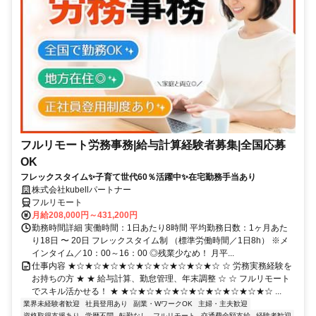
フルリモート労務事務|給与計算経験者募集|全国応募
OK
フレックスタイム✨子育て世代60％活躍中✨在宅勤務手当あり
株式会社kubellパートナー
フルリモート
月給208,000円～431,200円
勤務時間詳細 実働時間：1日あたり8時間 平均勤務日数：1ヶ月あた
り18日 〜 20日 フレックスタイム制 （標準労働時間／1日8h） ※メ
インタイム／10：00～16：00 ◎残業少なめ！ 月平...
仕事内容 ★☆★☆★☆★☆★☆★☆★☆★☆★☆ ☆ 労務実務経験を
お持ちの方 ★ ★ 給与計算、勤怠管理、年末調整 ☆ ☆ フルリモート
でスキル活かせる！ ★ ★☆★☆★☆★☆★☆★☆★☆★☆★☆ ...
業界未経験者歓迎
社員登用あり
副業・WワークOK
主婦・主夫歓迎
資格取得支援あり
学歴不問
転勤なし
フルリモート
交通費全額支給
経験者歓迎