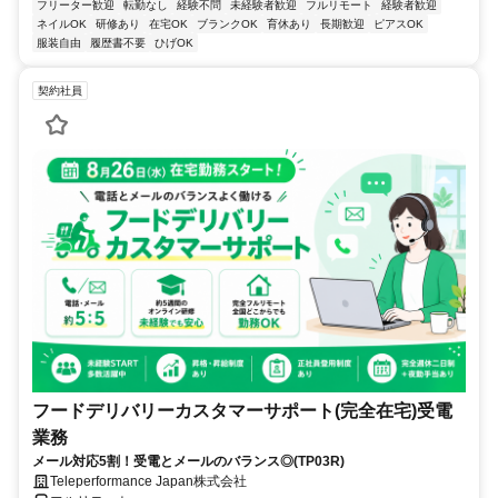
フリーター歓迎
転勤なし
経験不問
未経験者歓迎
フルリモート
経験者歓迎
ネイルOK
研修あり
在宅OK
ブランクOK
育休あり
長期歓迎
ピアスOK
服装自由
履歴書不要
ひげOK
契約社員
フードデリバリーカスタマーサポート(完全在宅)受電
業務
メール対応5割！受電とメールのバランス◎(TP03R)
Teleperformance Japan株式会社