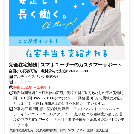
完全在宅勤務│スマホユーザーのカスタマーサポート
全国から応募可能！機材貸与で安心/1260703380
アルティウスリンク株式会社
フルリモート
時給1,320円～1,400円
勤務時間詳細 1ヶ月単位の変形労働時間制 1週間あたりの平均労働時
間：40時間 8:45～20:00の中でのシフト勤務 週3日から柔軟に対応い
たします！ ※週12時間以上の勤務をお願いしています ...
仕事内容 雇用形態：契約社員 職種：アウトバウンドコールスタッ
フ、インバウンドコールスタッフ、一般事務 ＊各種制度が整った環
境の中での在宅ワーク！ ＊出社不要で全国から応募可能◎ ＊PCやモ
ニター等...
業界未経験者歓迎
変形労働時間制
副業・WワークOK
主婦・主夫歓迎