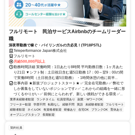
フルリモート 民泊サービスAirbnbのチームリーダー
職
深夜帯勤務で稼ぐ・バイリンガルの方必見！(TP18PSTL)
Teleperformance Japan株式会社
フルリモート
月給500,000円以上
勤務時間詳細 実働時間：1日あたり8時間 平均勤務日数：1ヶ月あた
り21日 ▼シフト制：土日祝日含む週5日勤務 17：00～翌9：00の間
で実働8時間（土日祝含む週5日勤務） ・1時間休憩の他に前半...
仕事内容 ★新規プロジェクトスタート★ ✅ 完全在宅勤務♪ ✅ 弊社で
しか募集をしていないポジションです♪ ✅ これからの組織を一緒に形
づくるやりがい ✅ 前例にとらわれず、新しい挑戦ができる環境 ✅...
業界未経験者歓迎
ランチタイム
社員登用あり
副業・WワークOK
フリーター歓迎
学歴不問
転勤なし
経験不問
英語
未経験者歓迎
フルリモート
経験者歓迎
ネイルOK
有資格者歓迎
研修あり
在宅OK
ブランクOK
育休あり
オープニングスタッフ
長期歓迎
契約社員