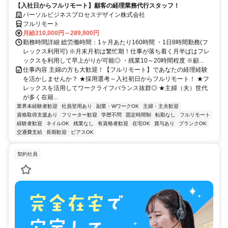
【入社日からフルリモート】顧客の経理業務代行スタッフ！
パーソルビジネスプロセスデザイン株式会社
フルリモート
月給210,000円～289,900円
勤務時間詳細 総労働時間：1ヶ月あたり160時間 ・1日8時間勤務(フ
レックス利用可) ※月末月初は繁忙期！仕事が落ち着く月半ばはフレ
ックスを利用して早上がりが可能◎ ・残業10～20時間程度 ※顧...
仕事内容 主婦の方も大歓迎！【フルリモート】であなたの経理経験
を活かしませんか？ ★採用選考～入社初日からフルリモート！ ★フ
レックスを活用してワークライフバランス抜群◎ ★主婦（夫）世代
が多く在籍...
業界未経験者歓迎
社員登用あり
副業・WワークOK
主婦・主夫歓迎
資格取得支援あり
フリーター歓迎
学歴不問
固定時間制
転勤なし
フルリモート
経験者歓迎
ネイルOK
残業なし
有資格者歓迎
在宅OK
賞与あり
ブランクOK
交通費支給
長期歓迎
ピアスOK
契約社員