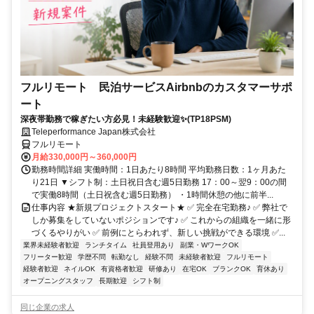
フルリモート 民泊サービスAirbnbのカスタマーサポ
ート
深夜帯勤務で稼ぎたい方必見！未経験歓迎✨(TP18PSM)
Teleperformance Japan株式会社
フルリモート
月給330,000円～360,000円
勤務時間詳細 実働時間：1日あたり8時間 平均勤務日数：1ヶ月あた
り21日 ▼シフト制：土日祝日含む週5日勤務 17：00～翌9：00の間
で実働8時間（土日祝含む週5日勤務） ・1時間休憩の他に前半...
仕事内容 ★新規プロジェクトスタート★ ✅ 完全在宅勤務♪ ✅ 弊社で
しか募集をしていないポジションです♪ ✅ これからの組織を一緒に形
づくるやりがい ✅ 前例にとらわれず、新しい挑戦ができる環境 ✅...
業界未経験者歓迎
ランチタイム
社員登用あり
副業・WワークOK
フリーター歓迎
学歴不問
転勤なし
経験不問
未経験者歓迎
フルリモート
経験者歓迎
ネイルOK
有資格者歓迎
研修あり
在宅OK
ブランクOK
育休あり
オープニングスタッフ
長期歓迎
シフト制
同じ企業の求人