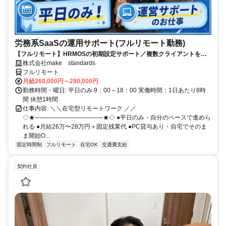
労務系SaaSの運用サポート(フルリモート勤務)
【フルリモート】HRMOSの初期設定サポート／複数クライアントを同
時進行／業務経験無しでもOK
株式会社make standards
フルリモート
月給260,000円～280,000円
勤務時間・曜日: 平日のみ 9：00～18：00 実働時間：1日あたり8時
間 休憩1時間
仕事内容: ＼＼在宅型リモートワーク ／／
◇★───────────────★◇ ●平日のみ・自分のペースで進めら
れる ●月給26万〜28万円＋固定残業代 ●PC貸与あり・自宅でそのま
ま開始O...
固定時間制
フルリモート
在宅OK
交通費支給
契約社員