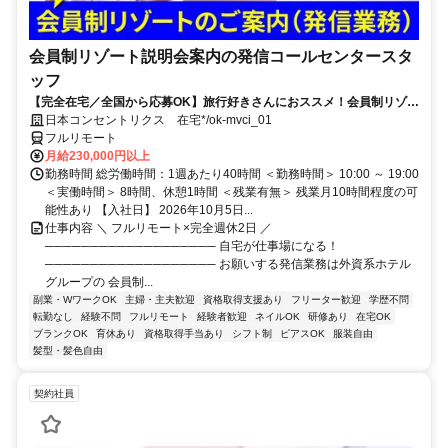
会員制リゾート説明会案内の発信コールセンタースタ
ッフ
【完全在宅／全国から応募OK】旅行好きさんにおススメ！会員制リゾー
トのご案内×テレワーク・リモートワーク◎月収34万円以上も可能！
日本コンセントリクス 在宅*/ok-mvci_01
フルリモート
月給230,000円以上
勤務時間 総労働時間：1週あたり40時間 ＜勤務時間＞ 10:00 ～ 19:00
＜実働時間＞ 8時間、休憩1時間 ＜残業有無＞ 残業月10時間程度の可
能性あり 【入社日】 2026年10月5日...
仕事内容 ＼ フルリモート×完全週休2日 ／
─────────────────── 自宅が仕事場になる！
─────────────────── お願いする発信業務は外資系ホテル
グループの 会員制...
副業・WワークOK
主婦・主夫歓迎
資格取得支援あり
フリーター歓迎
学歴不問
転勤なし
経験不問
フルリモート
経験者歓迎
ネイルOK
研修あり
在宅OK
ブランクOK
育休あり
資格取得手当あり
シフト制
ピアスOK
服装自由
髪型・髪色自由
契約社員