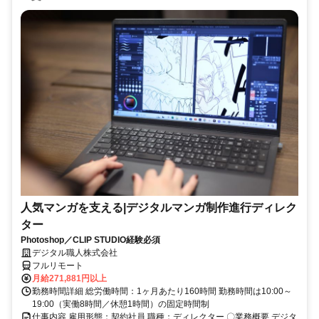
人気マンガを支える|デジタルマンガ制作進行ディレク
ター
Photoshop／CLIP STUDIO経験必須
デジタル職人株式会社
フルリモート
月給271,881円以上
勤務時間詳細 総労働時間：1ヶ月あたり160時間 勤務時間は10:00～
19:00（実働8時間／休憩1時間）の固定時間制
仕事内容 雇用形態：契約社員 職種：ディレクター 〇業務概要 デジタ