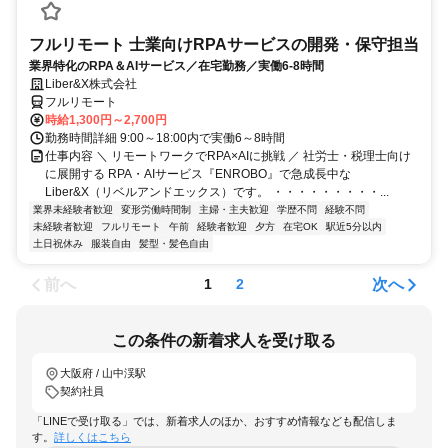
フルリモート 士業向けRPAサービスの開発・保守担当
業界特化のRPA＆AIサービス／在宅勤務／実働6-8時間
Liber&X株式会社
フルリモート
時給1,300円～2,700円
勤務時間詳細 9:00～18:00内で実働6～8時間
仕事内容 ＼ リモートワークでRPA×AIに挑戦 ／ 社労士・税理士向け
に展開する RPA・AIサービス『ENROBO』で急成長中な
Liber&X（リベルアンドエックス）です。 ・・・・・・・・・...
業界未経験者歓迎
変形労働時間制
主婦・主夫歓迎
学歴不問
経験不問
未経験者歓迎
フルリモート
午前
経験者歓迎
夕方
在宅OK
駅近5分以内
土日祝休み
服装自由
髪型・髪色自由
前へ
次へ
1
2
この条件の新着求人を受け取る
大阪府 / 山中渓駅
契約社員
「LINEで受け取る」では、新着求人のほか、おすすめ情報なども配信しま
す。
詳しくはこちら