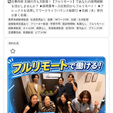
仕事内容 主婦の方も大歓迎！【フルリモート】であなたの採用経験
を活かしませんか？ ★採用選考～入社初日からフルリモート！ ★フ
レックスを活用してワークライフバランス抜群◎ ★主婦（夫）世代
が多く在籍...
業界未経験者歓迎
社員登用あり
副業・WワークOK
主婦・主夫歓迎
資格取得支援あり
フリーター歓迎
学歴不問
固定時間制
転勤なし
フルリモート
経験者歓迎
ネイルOK
残業なし
有資格者歓迎
在宅OK
賞与あり
ブランクOK
交通費支給
長期歓迎
ピアスOK
契約社員