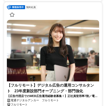
契約社員
【フルリモート】デジタル広告の運用コンサルタン
ト 23年度新設部門オープニング・部門強化
【広告代理店でのWEB広告運用経験者募集！】正社員登用率7割／電通
G／全国×完全在宅／年休126日・土日祝休み／残業月平均4時間19分
電通デジタルアンカー フルリモート
フルリモート