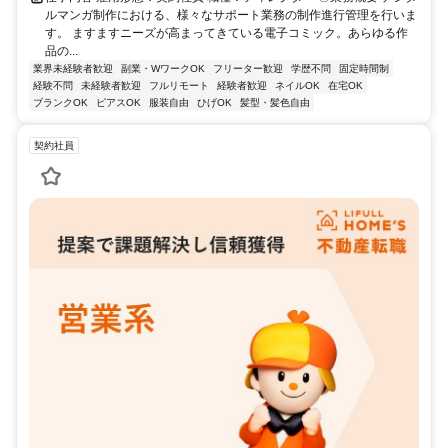
ルマンガ制作における、様々なサポート業務の制作進行管理を行いま
す。 ますますニーズが高まってきている電子コミック。あらゆる作
品の...
業界未経験者歓迎
副業・WワークOK
フリーター歓迎
学歴不問
固定時間制
経験不問
未経験者歓迎
フルリモート
経験者歓迎
ネイルOK
在宅OK
ブランクOK
ピアスOK
服装自由
ひげOK
髪型・髪色自由
契約社員