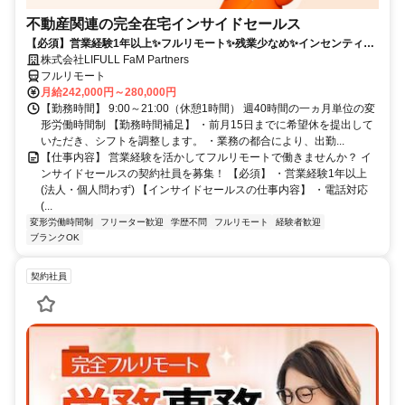
不動産関連の完全在宅インサイドセールス
【必須】営業経験1年以上✨フルリモート✨残業少なめ✨インセンティブ
有
株式会社LIFULL FaM Partners
フルリモート
月給242,000円～280,000円
【勤務時間】 9:00～21:00（休憩1時間） 週40時間の一ヵ月単位の変
形労働時間制 【勤務時間補足】 ・前月15日までに希望休を提出して
いただき、シフトを調整します。 ・業務の都合により、出勤...
【仕事内容】 営業経験を活かしてフルリモートで働きませんか？ イ
ンサイドセールスの契約社員を募集！ 【必須】 ・営業経験1年以上
(法人・個人問わず) 【インサイドセールスの仕事内容】 ・電話対応
(...
変形労働時間制
フリーター歓迎
学歴不問
フルリモート
経験者歓迎
ブランクOK
契約社員