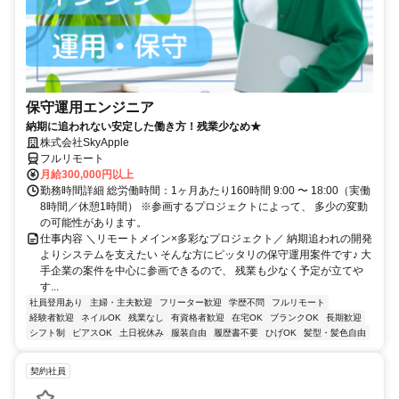
保守運用エンジニア
納期に追われない安定した働き方！残業少なめ★
株式会社SkyApple
フルリモート
月給300,000円以上
勤務時間詳細 総労働時間：1ヶ月あたり160時間 9:00 〜 18:00（実働
8時間／休憩1時間） ※参画するプロジェクトによって、 多少の変動
の可能性があります。
仕事内容 ＼リモートメイン×多彩なプロジェクト／ 納期追われの開発
よりシステムを支えたい そんな方にピッタリの保守運用案件です♪ 大
手企業の案件を中心に参画できるので、 残業も少なく予定が立てや
す...
社員登用あり
主婦・主夫歓迎
フリーター歓迎
学歴不問
フルリモート
経験者歓迎
ネイルOK
残業なし
有資格者歓迎
在宅OK
ブランクOK
長期歓迎
シフト制
ピアスOK
土日祝休み
服装自由
履歴書不要
ひげOK
髪型・髪色自由
契約社員