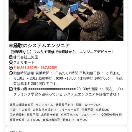
未経験のシステムエンジニア
【別業務なし】フルリモ研修で未経験から、エンジニアデビュー！
株式会社三河屋
フルリモート
月給251,370円～687,525円
勤務時間詳細 実働時間：1日あたり8時間 平均勤務日数：1ヶ月あた
り18日 〜 20日 勤務時間：9:00〜18:00（休憩時間 1時間00分） ※残
業は基本月20時間以下です。
仕事内容 ======================= 20−30代活躍中！ 現在、プロ
グラミング学習を頑張っている システムエンジニアを目指す皆様！
=======================...
業界未経験者歓迎
ランチタイム
社員登用あり
副業・WワークOK
主婦・主夫歓迎
資格取得支援あり
フリーター歓迎
学歴不問
車通勤OK
固定時間制
経験不問
未経験者歓迎
住宅手当あり
フルリモート
交通費全額支給
経験者歓迎
ネイルOK
有資格者歓迎
研修あり
在宅OK