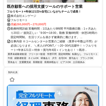
既存顧客への採用支援ツールのサポート営業
フルリモート×年休121日✨自宅にいながらチームで成長！
株式会社エンゲージ
フルリモート
月給260,000円～270,000円
勤務時間詳細 実働時間：1日あたり8時間 平均勤務日数：1ヶ月あた
り20日 ✅ 規則正しい「9:00〜18:00」勤務 実働8時間・休憩1時間の
固定時間制。 生活リズムを崩さず健康的に働けます。 ...
仕事内容 ※コールセンターか営業のご経験 （業界や年数は不問）が
必須になります。 ＼求人のPOINT／ ✨20~30代活躍中！ ✨フルリモ
ート×年休121日＋特休 ✨賞与年4回＋インセあり！ ✨既存...
業界未経験者歓迎
フリーター歓迎
学歴不問
固定時間制
転勤なし
フルリモート
午前
経験者歓迎
ネイルOK
研修あり
夕方
在宅OK
賞与あり
ブランクOK
育休あり
交通費支給
長期歓迎
長期休暇あり
ピアスOK
土日祝休み
契約社員