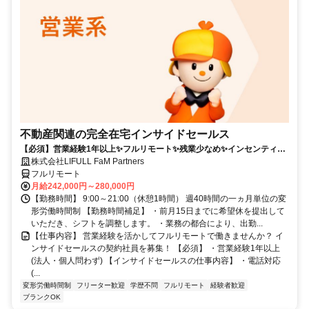
不動産関連の完全在宅インサイドセールス
【必須】営業経験1年以上✨フルリモート✨残業少なめ✨インセンティブ
有
株式会社LIFULL FaM Partners
フルリモート
月給242,000円～280,000円
【勤務時間】 9:00～21:00（休憩1時間） 週40時間の一ヵ月単位の変
形労働時間制 【勤務時間補足】 ・前月15日までに希望休を提出して
いただき、シフトを調整します。 ・業務の都合により、出勤...
【仕事内容】 営業経験を活かしてフルリモートで働きませんか？ イ
ンサイドセールスの契約社員を募集！ 【必須】 ・営業経験1年以上
(法人・個人問わず) 【インサイドセールスの仕事内容】 ・電話対応
(...
変形労働時間制
フリーター歓迎
学歴不問
フルリモート
経験者歓迎
ブランクOK