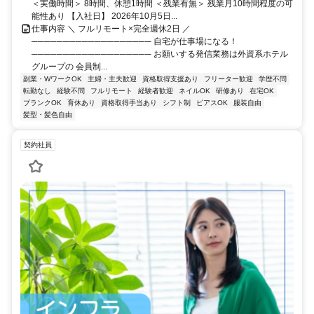
＜実働時間＞ 8時間、休憩1時間 ＜残業有無＞ 残業月10時間程度の可
能性あり 【入社日】 2026年10月5日...
仕事内容 ＼ フルリモート×完全週休2日 ／
─────────────────── 自宅が仕事場になる！
─────────────────── お願いする発信業務は外資系ホテル
グループの 会員制...
副業・WワークOK
主婦・主夫歓迎
資格取得支援あり
フリーター歓迎
学歴不問
転勤なし
経験不問
フルリモート
経験者歓迎
ネイルOK
研修あり
在宅OK
ブランクOK
育休あり
資格取得手当あり
シフト制
ピアスOK
服装自由
髪型・髪色自由
契約社員