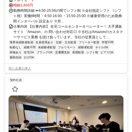
フルリモート
時給1,400円
勤務時間詳細 ⏩6:50-25:00の間でシフト制 ※会社指定シフト 《シフ
ト例》実働8時間 ・6:50-16:00 ・15:50-25:00 ※健康管理のため勤務
間インターバル 設定あり ※所...
仕事内容 【仕事内容】 在宅コールセンターオペレーター！ 大手通販
サイト「Amazon」の 問い合わせ対応◎ ※当社はAmazonのカスタマ
ーサービス業務 を請け負っています。当社の従業員として ...
業界未経験者歓迎
社員登用あり
主婦・主夫歓迎
フリーター歓迎
学歴不問
転勤なし
経験不問
未経験者歓迎
フルリモート
経験者歓迎
ネイルOK
研修あり
在宅OK
ブランクOK
交通費支給
長期歓迎
シフト制
ピアスOK
服装自由
ひげOK
同じ企業の求人
契約社員