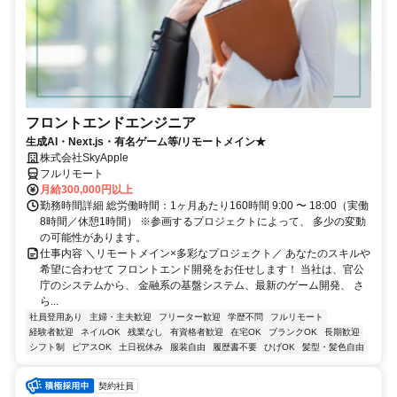
フロントエンドエンジニア
生成AI・Next.js・有名ゲーム等/リモートメイン★
株式会社SkyApple
フルリモート
月給300,000円以上
勤務時間詳細 総労働時間：1ヶ月あたり160時間 9:00 〜 18:00（実働
8時間／休憩1時間） ※参画するプロジェクトによって、 多少の変動
の可能性があります。
仕事内容 ＼リモートメイン×多彩なプロジェクト／ あなたのスキルや
希望に合わせて フロントエンド開発をお任せします！ 当社は、官公
庁のシステムから、 金融系の基盤システム、最新のゲーム開発、 さ
ら...
社員登用あり
主婦・主夫歓迎
フリーター歓迎
学歴不問
フルリモート
経験者歓迎
ネイルOK
残業なし
有資格者歓迎
在宅OK
ブランクOK
長期歓迎
シフト制
ピアスOK
土日祝休み
服装自由
履歴書不要
ひげOK
髪型・髪色自由
契約社員