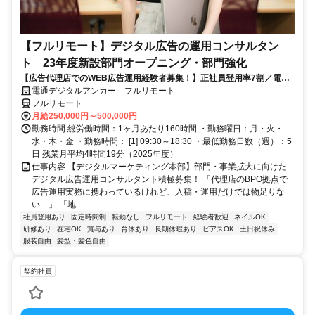
【フルリモート】デジタル広告の運用コンサルタン
ト 23年度新設部門オープニング・部門強化
【広告代理店でのWEB広告運用経験者募集！】正社員登用率7割／電通
G／全国×完全在宅／年休126日・土日祝休み／残業月平均4時間19分
電通デジタルアンカー フルリモート
フルリモート
月給250,000円～500,000円
勤務時間 総労働時間：1ヶ月あたり160時間 ・勤務曜日：月・火・
水・木・金 ・勤務時間： [1] 09:30～18:30 ・最低勤務日数（週）：5
日 残業月平均4時間19分（2025年度）
仕事内容 【デジタルマーケティング本部】部門・事業拡大に向けた
デジタル広告運用コンサルタント積極募集！ 「代理店のBPO拠点で
広告運用実務に携わっているけれど、入稿・運用だけでは物足りな
い…」 「地...
社員登用あり
固定時間制
転勤なし
フルリモート
経験者歓迎
ネイルOK
研修あり
在宅OK
賞与あり
育休あり
長期休暇あり
ピアスOK
土日祝休み
服装自由
髪型・髪色自由
契約社員