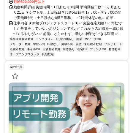
月給500,000円以上
勤務時間詳細 実働時間：1日あたり8時間 平均勤務日数：1ヶ月あた
り21日 ▼シフト制：土日祝日含む週5日勤務 17：00～翌9：00の間
で実働8時間（土日祝含む週5日勤務） ・1時間休憩の他に前半...
仕事内容 ★新規プロジェクトスタート★ ✅ 完全在宅勤務♪ ✅ 弊社で
しか募集をしていないポジションです♪ ✅ これからの組織を一緒に形
づくるやりがい ✅ 前例にとらわれず、新しい挑戦ができる環境 ✅...
業界未経験者歓迎
ランチタイム
社員登用あり
副業・WワークOK
フリーター歓迎
学歴不問
転勤なし
経験不問
英語
未経験者歓迎
フルリモート
経験者歓迎
ネイルOK
有資格者歓迎
研修あり
在宅OK
ブランクOK
育休あり
オープニングスタッフ
長期歓迎
契約社員