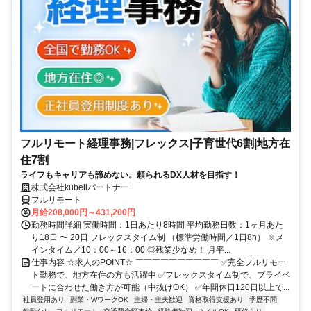
フルリモート経理事務|フレックス|子育世代6割|地方在
住7割
ライフもキャリアも諦めない。頼られるDX人材を目指す！
株式会社kubellパートナー
フルリモート
月給208,000円～431,200円
勤務時間詳細 実働時間：1日あたり8時間 平均勤務日数：1ヶ月あた
り18日 〜 20日 フレックスタイム制 （標準労働時間／1日8h） ※メ
インタイム／10：00～16：00 ◎残業少なめ！ 月平...
仕事内容 ☆求人のPOINT☆ ￣￣￣￣￣￣￣￣￣￣ ✅完全フルリモー
ト勤務で、地方在住の方も活躍中 ✅フレックスタイム制で、プライベ
ートに合わせた働き方が可能（中抜けOK） ✅年間休日120日以上で...
社員登用あり
副業・WワークOK
主婦・主夫歓迎
資格取得支援あり
学歴不問