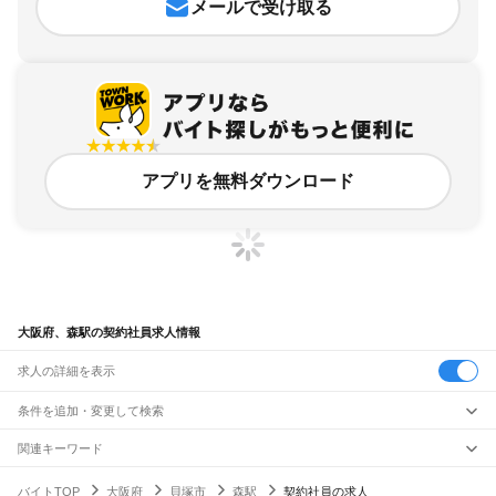
メールで受け取る
アプリを無料ダウンロード
大阪府、森駅の契約社員求人情報
求人の詳細を表示
条件を追加・変更して検索
市区町村を追加・変更
関連キーワード
完全在宅ワーク 全国
シール貼り 在宅
現在地周辺
ガチャガチャ
犬カフェ
大阪府
駅を追加・変更
バイトTOP
大阪府
貝塚市
森駅
契約社員の求人
大阪府
すべて