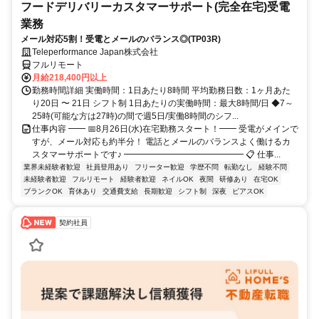
フードデリバリーカスタマーサポート(完全在宅)受電
業務
メール対応5割！受電とメールのバランス◎(TP03R)
Teleperformance Japan株式会社
フルリモート
月給218,400円以上
勤務時間詳細 実働時間：1日あたり8時間 平均勤務日数：1ヶ月あた
り20日 〜 21日 シフト制 1日あたりの実働時間：最大8時間/日 ◆7～
25時(可能な方は27時)の間で週5日/実働8時間のシフ...
仕事内容 ━━ 📅8月26日(水)在宅勤務スタート！━━ 受電がメインで
すが、メール対応も約半分！ 電話とメールのバランスよく働けるカ
スタマーサポートです♪ ━━━━━━━━━━━━━━ 📋 仕事...
業界未経験者歓迎
社員登用あり
フリーター歓迎
学歴不問
転勤なし
経験不問
未経験者歓迎
フルリモート
経験者歓迎
ネイルOK
夜間
研修あり
在宅OK
ブランクOK
育休あり
交通費支給
長期歓迎
シフト制
深夜
ピアスOK
契約社員