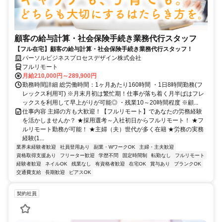
顧客の給与計算・社会保険手続き業務代行スタッフ
【フル在宅】顧客の給与計算・社会保険手続き業務代行スタッフ！
パーソルビジネスプロセスデザイン株式会社
フルリモート
月給210,000円～289,900円
勤務時間詳細 総労働時間：1ヶ月あたり160時間 ・1日8時間勤務(フ
レックス利用可) ※月末月初は繁忙期！仕事が落ち着く月半ばはフレ
ックスを利用して早上がりが可能◎ ・残業10～20時間程度 ※顧...
仕事内容 主婦の方も大歓迎！【フルリモート】であなたの労務経験
を活かしませんか？ ★採用選考～入社初日からフルリモート！ ★フ
ルリモート勤務が可能！ ★主婦（夫）世代が多く在籍 ★労務の実務
経験(1...
業界未経験者歓迎
社員登用あり
副業・WワークOK
主婦・主夫歓迎
資格取得支援あり
フリーター歓迎
学歴不問
固定時間制
転勤なし
フルリモート
経験者歓迎
ネイルOK
残業なし
有資格者歓迎
在宅OK
賞与あり
ブランクOK
交通費支給
長期歓迎
ピアスOK
契約社員