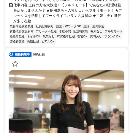
仕事内容 主婦の方も大歓迎！【フルリモート】であなたの経理経験
を活かしませんか？ ★採用選考～入社初日からフルリモート！ ★フ
レックスを活用してワークライフバランス抜群◎ ★主婦（夫）世代
が多く在籍...
業界未経験者歓迎
社員登用あり
副業・WワークOK
主婦・主夫歓迎
資格取得支援あり
フリーター歓迎
学歴不問
固定時間制
転勤なし
フルリモート
経験者歓迎
ネイルOK
残業なし
有資格者歓迎
在宅OK
賞与あり
ブランクOK
交通費支給
長期歓迎
ピアスOK
契約社員