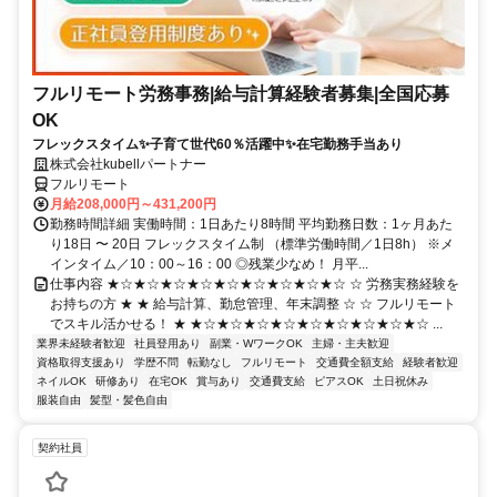
フルリモート労務事務|給与計算経験者募集|全国応募
OK
フレックスタイム✨子育て世代60％活躍中✨在宅勤務手当あり
株式会社kubellパートナー
フルリモート
月給208,000円～431,200円
勤務時間詳細 実働時間：1日あたり8時間 平均勤務日数：1ヶ月あた
り18日 〜 20日 フレックスタイム制 （標準労働時間／1日8h） ※メ
インタイム／10：00～16：00 ◎残業少なめ！ 月平...
仕事内容 ★☆★☆★☆★☆★☆★☆★☆★☆★☆ ☆ 労務実務経験を
お持ちの方 ★ ★ 給与計算、勤怠管理、年末調整 ☆ ☆ フルリモート
でスキル活かせる！ ★ ★☆★☆★☆★☆★☆★☆★☆★☆★☆ ...
業界未経験者歓迎
社員登用あり
副業・WワークOK
主婦・主夫歓迎
資格取得支援あり
学歴不問
転勤なし
フルリモート
交通費全額支給
経験者歓迎
ネイルOK
研修あり
在宅OK
賞与あり
交通費支給
ピアスOK
土日祝休み
服装自由
髪型・髪色自由
契約社員