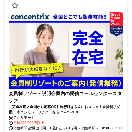
会員制リゾート説明会案内の発信コールセンタースタ
ッフ
【完全在宅／全国から応募OK】旅行好きさんにおススメ！会員制リゾー
トのご案内×テレワーク・リモートワーク◎月収34万円以上も可能！
日本コンセントリクス 在宅*/ok-mvci_01
フルリモート
月給230,000円以上
勤務時間 総労働時間：1週あたり40時間 ＜勤務時間＞ 10:00 ～ 19:00