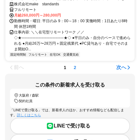
時進行／業務経験無しでもOK
株式会社make standards
フルリモート
月給260,000円～280,000円
勤務時間・曜日: 平日のみ 9：00～18：00 実働時間：1日あたり8時
間 休憩1時間
仕事内容: ＼＼在宅型リモートワーク ／／
◇★───────────────★◇ ●平日のみ・自分のペースで進めら
れる ●月給26万〜28万円＋固定残業代 ●PC貸与あり・自宅でそのま
ま開始O...
固定時間制
フルリモート
在宅OK
交通費支給
前へ
次へ
1
2
この条件の新着求人を受け取る
大阪府 / 森駅
契約社員
「LINEで受け取る」では、新着求人のほか、おすすめ情報なども配信しま
す。
詳しくはこちら
LINEで受け取る