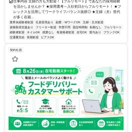
仕事内容 主婦の方も大歓迎！【フルリモート】であなたの採用経験
を活かしませんか？ ★採用選考～入社初日からフルリモート！ ★フ
レックスを活用してワークライフバランス抜群◎ ★主婦（夫）世代
が多く在籍...
業界未経験者歓迎
社員登用あり
副業・WワークOK
主婦・主夫歓迎
資格取得支援あり
フリーター歓迎
学歴不問
固定時間制
転勤なし
フルリモート
経験者歓迎
ネイルOK
残業なし
有資格者歓迎
在宅OK
賞与あり
ブランクOK
交通費支給
長期歓迎
ピアスOK
契約社員