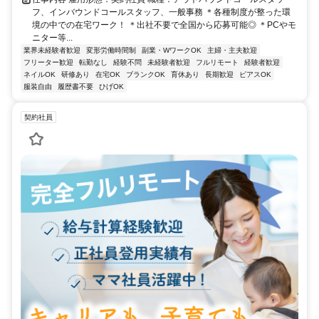
フ、インバウンドコールスタッフ、一般事務 ＊各種制度が整った環
境の中での在宅ワーク！ ＊出社不要で全国から応募可能◎ ＊PCやモ
ニター等...
業界未経験者歓迎
変形労働時間制
副業・WワークOK
主婦・主夫歓迎
フリーター歓迎
転勤なし
経験不問
未経験者歓迎
フルリモート
経験者歓迎
ネイルOK
研修あり
在宅OK
ブランクOK
育休あり
長期歓迎
ピアスOK
服装自由
履歴書不要
ひげOK
契約社員