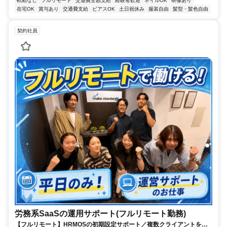
転勤なし
フルリモート
交通費全額支給
経験者歓迎
ネイルOK
研修あり
在宅OK
賞与あり
交通費支給
ピアスOK
土日祝休み
服装自由
髪型・髪色自由
契約社員
労務系SaaSの運用サポート(フルリモート勤務)
【フルリモート】HRMOSの初期設定サポート／複数クライアントを同