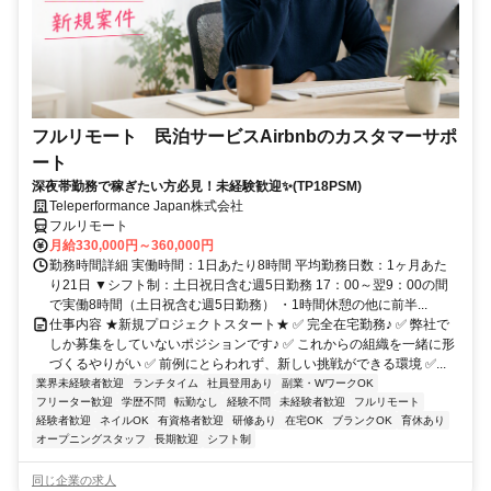
フルリモート 民泊サービスAirbnbのカスタマーサポ
ート
深夜帯勤務で稼ぎたい方必見！未経験歓迎✨(TP18PSM)
Teleperformance Japan株式会社
フルリモート
月給330,000円～360,000円
勤務時間詳細 実働時間：1日あたり8時間 平均勤務日数：1ヶ月あた
り21日 ▼シフト制：土日祝日含む週5日勤務 17：00～翌9：00の間
で実働8時間（土日祝含む週5日勤務） ・1時間休憩の他に前半...
仕事内容 ★新規プロジェクトスタート★ ✅ 完全在宅勤務♪ ✅ 弊社で
しか募集をしていないポジションです♪ ✅ これからの組織を一緒に形
づくるやりがい ✅ 前例にとらわれず、新しい挑戦ができる環境 ✅...
業界未経験者歓迎
ランチタイム
社員登用あり
副業・WワークOK
フリーター歓迎
学歴不問
転勤なし
経験不問
未経験者歓迎
フルリモート
経験者歓迎
ネイルOK
有資格者歓迎
研修あり
在宅OK
ブランクOK
育休あり
オープニングスタッフ
長期歓迎
シフト制
同じ企業の求人