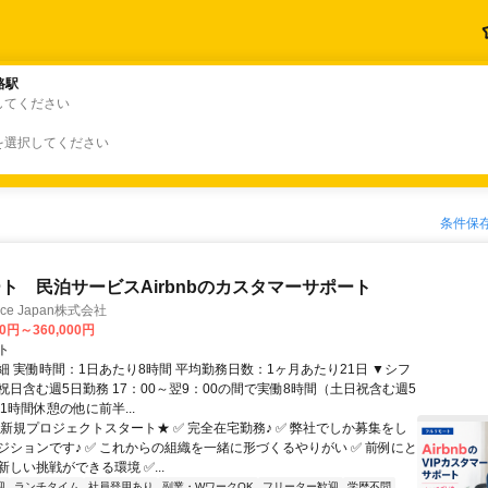
路駅
路駅
してください
を選択してください
条件保
ト 民泊サービスAirbnbのカスタマーサポート
ance Japan株式会社
00円～360,000円
ト
細 実働時間：1日あたり8時間 平均勤務日数：1ヶ月あたり21日 ▼シフ
祝日含む週5日勤務 17：00～翌9：00の間で実働8時間（土日祝含む週5
1時間休憩の他に前半...
★新規プロジェクトスタート★ ✅ 完全在宅勤務♪ ✅ 弊社でしか募集をし
ジションです♪ ✅ これからの組織を一緒に形づくるやりがい ✅ 前例にと
しい挑戦ができる環境 ✅...
迎
ランチタイム
社員登用あり
副業・WワークOK
フリーター歓迎
学歴不問