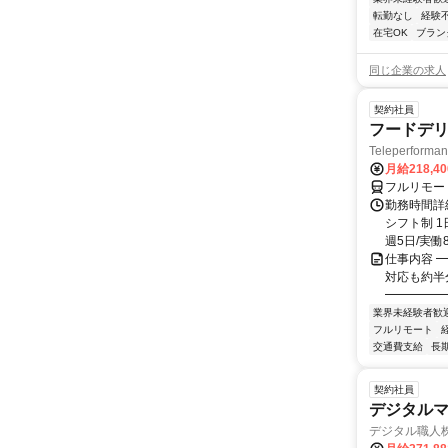
転勤なし
経験
在宅OK
ブラン
同じ企業の求人
契約社員
フードデリ
Teleperform
月給218,4
フルリモー
勤務時間詳細
シフト制 1
週5日/実働8
仕事内容 ━
対応も約半
━━━━━━
業界未経験者歓
フルリモート
交通費支給
長
契約社員
デジタル
デジタル職人