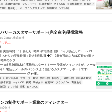
不問
未経験者歓迎
フルリモート
経験者歓迎
ネイルOK
有資格者歓迎
研修あり
クOK
育休あり
オープニングスタッフ
長期歓迎
シフト制
バリーカスタマーサポート(完全在宅)受電業務
ance Japan株式会社
00円以上
ト
 実働時間：1日あたり8時間 平均勤務日数：1ヶ月あたり20日 〜 21日
日あたりの実働時間：最大8時間/日 ◆7～25時(可能な方は27時)の間で
時間のシフ...
━ 📅8月26日(水)在宅勤務スタート！━━ 受電がメインですが、メール
分！ 電話とメールのバランスよく働けるカスタマーサポートです♪
━━━━━━━━ 📋 仕事...
迎
社員登用あり
フリーター歓迎
学歴不問
転勤なし
経験不問
未経験者歓迎
経験者歓迎
ネイルOK
夜間
研修あり
在宅OK
ブランクOK
育休あり
期歓迎
シフト制
深夜
ピアスOK
マンガ制作サポート業務のディレクター
株式会社