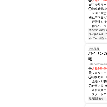
月給271,8
フルリモー
勤務時間詳細
時間／休憩
仕事内容 
行管理を行
作品のデジ
業界未経験者歓
未経験者歓迎
ひげOK
髪型・
契約社員
バイリンガ
宅
Teleperfor
月給360,0
フルリモー
勤務時間・曜
全週休2日
仕事内容:
正社員登用
スタートア
社員登用あり