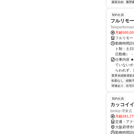
服装自由
履歴
契約社員
フルリモー
Teleperform
月給500,0
フルリモー
勤務時間詳
ト制：土日
日勤務） ・
仕事内容 
ていないポ
らわれず、新
業界未経験者歓
転勤なし
経験
研修あり
在宅O
契約社員
カッコイ
biotop 堺東店
月給281,7
交通・アク
大阪府堺市
勤務時間詳細