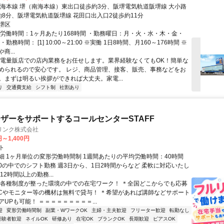
南海本線 堺（南海本線）東出口徒歩約3分、阪堺電気軌道阪堺線 大小路
約8分、阪堺電気軌道阪堺線 花田口出入口2徒歩約11分
堺区
総労働時間：1ヶ月あたり168時間 ・勤務曜日：月・火・水・木・金・
勤務時間： [1] 10:00～21:00 ※実働 1日8時間、月160～176時間 ※
商...
家電量販店での店内業務をお任せします。業界経験なくてもOK！簡単な
められるので安心です。 レジ、商品管理、接客、販売、事務などをお
。まずは明るい挨拶ができれば大丈夫。家電...
り
交通費支給
シフト制
社割あり
ザーをサポートするコールセンターSTAFF
リンク株式会社
円～1,400円
ト
細 1ヶ月単位の変形労働時間制 1週間あたりの平均労働時間：40時間
0:00の中でのシフト勤務 週3日から、1日2時間からなど 柔軟に対応いたし
12時間以上の勤務...
＊各種制度が整った環境の中での在宅ワーク！ ＊全国どこからでも応募
PCやモニター等の機材は無料で貸与！ ＊希望があれば講師などサポート
UPも可能！ ＝＝＝＝＝＝＝＝＝...
迎
変形労働時間制
副業・WワークOK
主婦・主夫歓迎
フリーター歓迎
転勤なし
経験者歓迎
ネイルOK
研修あり
在宅OK
ブランクOK
長期歓迎
ピアスOK