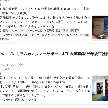
81円以上
ト
 総労働時間：1ヶ月あたり160時間 勤務時間は10:00～19:00（実働8
1時間）の固定時間制
〇業務概要 デジタルマンガ制作における、様々なサポート業務の制作進
います。 ますますニーズが高まってきている電子コミック。あらゆる
タル化を通じ、多くの人のもとへマンガを...
迎
副業・WワークOK
フリーター歓迎
学歴不問
固定時間制
経験不問
フルリモート
経験者歓迎
ネイルOK
在宅OK
ブランクOK
ピアスOK
服装自由
髪色自由
ル・プレミアムカスタマーサポート&TL大量募集!半年後正社
manceJapan株式会社
00円以上
ト
日: 17：00～9：00 の間で実働 8 時間（土日祝含む週 5 日勤務） 完
制(シフトにより月8～9日休み) ※希望休ご相談可能
 ★TLも同時募集中！（弊社別求人ご参照ください） ★契約社員半年後は
チャンス！！ ★国際的な職場にてキャリアパス＆チェンジも充実！ ★
ップ案件ゆえ会社を作り上げていく...
フルリモート
残業なし
シフト制