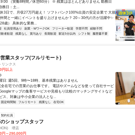
0～19:00 （実働8時間／休憩60分） ※ 残業はほとんどありません 勤務日
勤務日：土...
週休3日で、月収27万円超え！ ソフトバンク100%出資の安定企業で 大規
 仲間と一緒にイベントを盛り上げませんか？ 20～30代の方が活躍中✨
28歳） 具体的な業務...
迎
社員登用あり
副業・WワークOK
フリーター歓迎
学歴不問
経験不問
経験者歓迎
残業なし
賞与あり
長期歓迎
駅近5分以内
シフト制
履歴書不要
営業スタッフ(フルリモート)
トリンクス
00円以上
ト
曜日: 週5回、9時〜18時、基本残業はありません
 完全在宅での営業のお仕事です。 電話やズームなどを使って自社サービ
Googleマップの集客サービスや見積もり比較のマッチングサイトなど
ビス、対象は中小企業の法人とな...
固定時間制
フルリモート
残業なし
在宅OK
契約社員
店のショップスタッフ
ION) 堺店
00円～290,000円