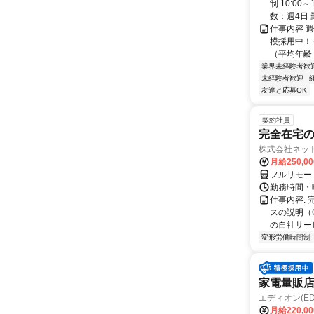
制 10:0
数：週4日 
仕事内容 
模採用中！
（平均年齢 
業界未経験者歓
未経験者歓迎
友達と応募OK
契約社員
完全在宅の
株式会社ネッ
月給250,0
フルリモー
勤務時間・
仕事内容:
スの説明（
の自社サー
変形労働時間制
家電量販
エディオン(ED
月給220,0