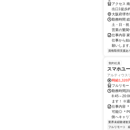
アクセス 
出口1徒歩
大阪府堺市
勤務時間 
土・日・祝 ・
営業の繁閑や
仕事内容 
仕事から始
願いします
資格取得支援あ
契約社員
スマホユー
アルティウス
時給1,320
フルリモー
勤務時間詳
8:45～2
ます！ ※週
仕事内容 
可能◎ ＊
側へキャリア
業界未経験者歓
フルリモート