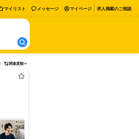
マイリスト
メッセージ
マイページ
求人掲載のご相談
存
関連度順