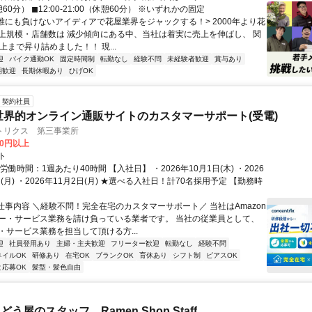
憩60分） ◼12:00-21:00（休憩60分） ※いずれかの固定
<誰にも負けないアイディアで花屋業界をジャックする！> 2000年より花
上規模・店舗数は 減少傾向にある中、当社は着実に売上を伸ばし、 関
売上まで昇り詰めました！！ 現...
迎
バイク通勤OK
固定時間制
転勤なし
経験不問
未経験者歓迎
賞与あり
期歓迎
長期休暇あり
ひげOK
契約社員
世界的オンライン通販サイトのカスタマーサポート(受電)
トリクス 第三事業所
00円以上
ト
労働時間：1週あたり40時間 【入社日】 ・2026年10月1日(木) ・2026
日(月) ・2026年11月2日(月) ★選べる入社日！計70名採用予定 【勤務時
■仕事内容 ＼経験不問！完全在宅のカスタマーサポート／ 当社はAmazon
ー・サービス業務を請け負っている業者です。 当社の従業員として、
・サービス業務を担当して頂ける方...
迎
社員登用あり
主婦・主夫歓迎
フリーター歓迎
転勤なし
経験不問
ネイルOK
研修あり
在宅OK
ブランクOK
育休あり
シフト制
ピアスOK
と応募OK
髪型・髪色自由
う屋のスタッフ Ramen Shop Staff