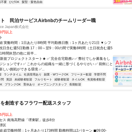
書不要
ひげOK
髪型・髪色自由
ト 民泊サービスAirbnbのチームリーダー職
ance Japan株式会社
00円以上
ト
細 実働時間：1日あたり8時間 平均勤務日数：1ヶ月あたり21日 ▼シフ
祝日含む週5日勤務 17：00～翌9：00の間で実働8時間（土日祝含む週5
1時間休憩の他に前半...
★新規プロジェクトスタート★ ✅ 完全在宅勤務♪ ✅ 弊社でしか募集をし
ジションです♪ ✅ これからの組織を一緒に形づくるやりがい ✅ 前例にと
しい挑戦ができる環境 ✅...
迎
ランチタイム
社員登用あり
副業・WワークOK
フリーター歓迎
学歴不問
不問
英語
未経験者歓迎
フルリモート
経験者歓迎
ネイルOK
有資格者歓迎
K
ブランクOK
育休あり
オープニングスタッフ
長期歓迎
イを創造するフラワー配送スタッフ
75円以上
セス 南海高野線「堺東駅」徒歩8分
堺区
 総労働時間：1ヶ月あたり173時間 勤務時間は2パターン ◼09:00-