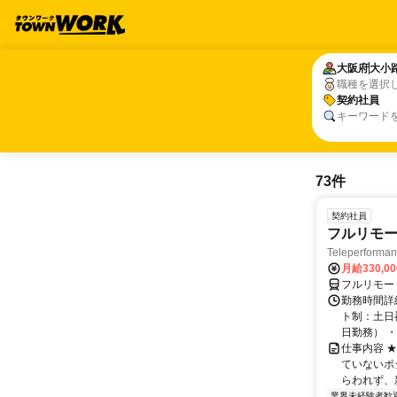
大阪府
大阪府
大小
大小
職種を選択
契約社員
契約社員
キーワード
73件
契約社員
フルリモー
Teleperform
月給330,0
フルリモー
勤務時間詳
ト制：土日
日勤務） ・
仕事内容 
ていないポ
らわれず、新
業界未経験者歓