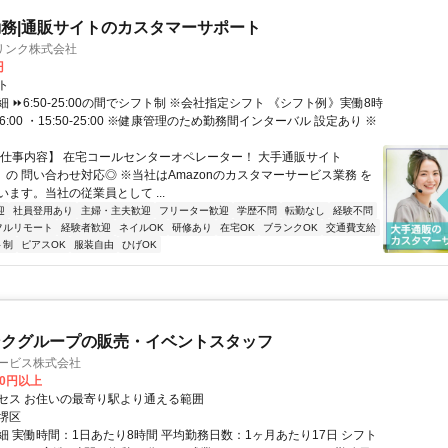
務|通販サイトのカスタマーサポート
リンク株式会社
円
ト
 ⏩6:50-25:00の間でシフト制 ※会社指定シフト 《シフト例》実働8時
-16:00 ・15:50-25:00 ※健康管理のため勤務間インターバル 設定あり ※
【仕事内容】 在宅コールセンターオペレーター！ 大手通販サイト
n」の 問い合わせ対応◎ ※当社はAmazonのカスタマーサービス業務 を
ます。当社の従業員として ...
迎
社員登用あり
主婦・主夫歓迎
フリーター歓迎
学歴不問
転勤なし
経験不問
フルリモート
経験者歓迎
ネイルOK
研修あり
在宅OK
ブランクOK
交通費支給
ト制
ピアスOK
服装自由
ひげOK
ンクグループの販売・イベントスタッフ
サービス株式会社
00円以上
セス お住いの最寄り駅より通える範囲
堺区
細 実働時間：1日あたり8時間 平均勤務日数：1ヶ月あたり17日 シフト