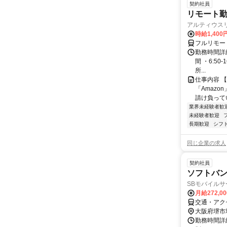
契約社員
リモート勤
アルティウス
時給1,400
フルリモー
勤務時間詳細
間 ・6:50
所...
仕事内容 
「Amazo
請け負ってい
業界未経験者歓
未経験者歓迎
長期歓迎
シフ
同じ企業の求人
契約社員
ソフトバ
SBモバイル
月給272,0
交通・アク
大阪府堺市
勤務時間詳