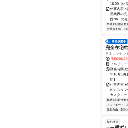
18:00（休
仕事内容 
屋業界の売
西No.1の
業界未経験者歓
交通費支給
長
完全在宅/
日本コンセン
月給206,3
フルリモー
勤務時間 総
年10月19
間】 ...
仕事内容 
のカスタマ
カスタマー
業界未経験者歓
フルリモート
服装自由
友達
契約社員
ラー麺ずんど