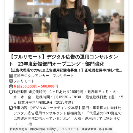
【フルリモート】デジタル広告の運用コンサルタン
ト 23年度新設部門オープニング・部門強化
【広告代理店でのWEB広告運用経験者募集！】正社員登用率7割／電通
G／全国×完全在宅／年休126日・土日祝休み／残業月平均4時間19分
電通デジタルアンカー フルリモート
フルリモート
月給250,000円～500,000円
勤務時間 総労働時間：1ヶ月あたり160時間 ・勤務曜日：月・火・
水・木・金 ・勤務時間： [1] 09:30～18:30 ・最低勤務日数（週）：5
日 残業月平均4時間19分（2025年度）
仕事内容 【デジタルマーケティング本部】部門・事業拡大に向けた
デジタル広告運用コンサルタント積極募集！ 「代理店のBPO拠点で
広告運用実務に携わっているけれど、入稿・運用だけでは物足りな
い…」 「地...
社員登用あり
固定時間制
転勤なし
フルリモート
経験者歓迎
ネイルOK