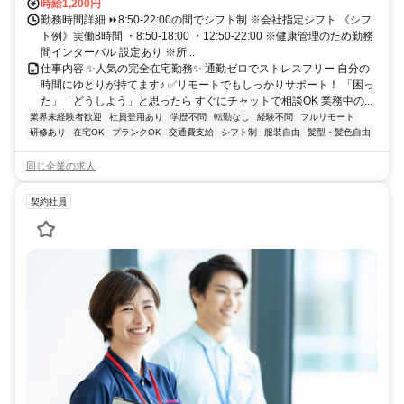
時給1,200円
勤務時間詳細 ⏩8:50-22:00の間でシフト制 ※会社指定シフト 《シフ
ト例》実働8時間 ・8:50-18:00 ・12:50-22:00 ※健康管理のため勤務
間インターバル 設定あり ※所...
仕事内容 ✨人気の完全在宅勤務✨ 通勤ゼロでストレスフリー 自分の
時間にゆとりが持てます♪ ✅リモートでもしっかりサポート！ 「困っ
た」「どうしよう」と思ったら すぐにチャットで相談OK 業務中の...
業界未経験者歓迎
社員登用あり
学歴不問
転勤なし
経験不問
フルリモート
研修あり
在宅OK
ブランクOK
交通費支給
シフト制
服装自由
髪型・髪色自由
同じ企業の求人
契約社員