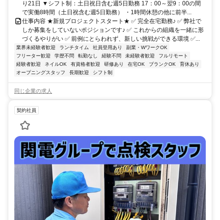
り21日 ▼シフト制：土日祝日含む週5日勤務 17：00～翌9：00の間
で実働8時間（土日祝含む週5日勤務） ・1時間休憩の他に前半...
仕事内容 ★新規プロジェクトスタート★ ✅ 完全在宅勤務♪ ✅ 弊社で
しか募集をしていないポジションです♪ ✅ これからの組織を一緒に形
づくるやりがい ✅ 前例にとらわれず、新しい挑戦ができる環境 ✅...
業界未経験者歓迎
ランチタイム
社員登用あり
副業・WワークOK
フリーター歓迎
学歴不問
転勤なし
経験不問
未経験者歓迎
フルリモート
経験者歓迎
ネイルOK
有資格者歓迎
研修あり
在宅OK
ブランクOK
育休あり
オープニングスタッフ
長期歓迎
シフト制
同じ企業の求人
契約社員