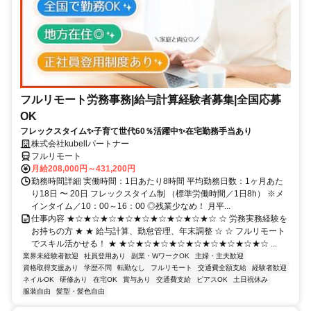
フルリモート労務事務|給与計算経験者募集|全国応募
OK
フレックスタイム✨子育て世代60％活躍中✨在宅勤務手当あり
株式会社kubellパートナー
フルリモート
月給208,000円～431,200円
勤務時間詳細 実働時間：1日あたり8時間 平均勤務日数：1ヶ月あた
り18日 〜 20日 フレックスタイム制 （標準労働時間／1日8h） ※メ
インタイム／10：00～16：00 ◎残業少なめ！ 月平...
仕事内容 ★☆★☆★☆★☆★☆★☆★☆★☆★☆ ☆ 労務実務経験を
お持ちの方 ★ ★ 給与計算、勤怠管理、年末調整 ☆ ☆ フルリモート
でスキル活かせる！ ★ ★☆★☆★☆★☆★☆★☆★☆★☆★☆ ...
業界未経験者歓迎
社員登用あり
副業・WワークOK
主婦・主夫歓迎
資格取得支援あり
学歴不問
転勤なし
フルリモート
交通費全額支給
経験者歓迎
ネイルOK
研修あり
在宅OK
賞与あり
交通費支給
ピアスOK
土日祝休み
服装自由
髪型・髪色自由