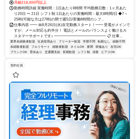
月給218,400円以上
勤務時間詳細 実働時間：1日あたり8時間 平均勤務日数：1ヶ月あた
り20日 〜 21日 シフト制 1日あたりの実働時間：最大8時間/日 ◆7～
25時(可能な方は27時)の間で週5日/実働8時間のシフ...
仕事内容 ━━ 📅8月26日(水)在宅勤務スタート！━━ 受電がメインで
すが、メール対応も約半分！ 電話とメールのバランスよく働けるカ
スタマーサポートです♪ ━━━━━━━━━━━━━━ 📋 仕事...
業界未経験者歓迎
社員登用あり
フリーター歓迎
学歴不問
転勤なし
経験不問
未経験者歓迎
フルリモート
経験者歓迎
ネイルOK
夜間
研修あり
在宅OK
ブランクOK
育休あり
交通費支給
長期歓迎
シフト制
深夜
ピアスOK
契約社員