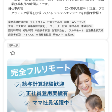
業は基本月20時間以下です。
仕事内容 ======================= 20−30代活躍中！ 現在、プロ
グラミング学習を頑張っている システムエンジニアを目指す皆様！
=======================...
業界未経験者歓迎
ランチタイム
社員登用あり
副業・WワークOK
主婦・主夫歓迎
資格取得支援あり
フリーター歓迎
学歴不問
車通勤OK
固定時間制
経験不問
未経験者歓迎
住宅手当あり
フルリモート
交通費全額支給
経験者歓迎
ネイルOK
有資格者歓迎
研修あり
在宅OK
契約社員