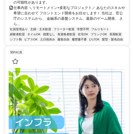
の可能性があります。
仕事内容 ＼リモートメイン×多彩なプロジェクト／ あなたのスキルや
希望に合わせて フロントエンド開発をお任せします！ 当社は、官公
庁のシステムから、 金融系の基盤システム、最新のゲーム開発、 さ
ら...
社員登用あり
主婦・主夫歓迎
フリーター歓迎
学歴不問
フルリモート
経験者歓迎
ネイルOK
残業なし
有資格者歓迎
在宅OK
ブランクOK
長期歓迎
シフト制
ピアスOK
土日祝休み
服装自由
履歴書不要
ひげOK
髪型・髪色自由
契約社員