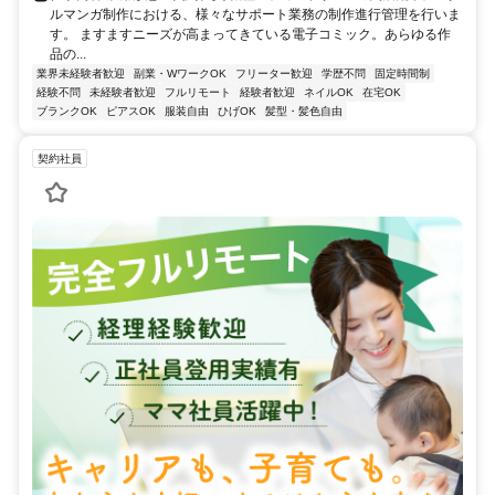
ルマンガ制作における、様々なサポート業務の制作進行管理を行いま
す。 ますますニーズが高まってきている電子コミック。あらゆる作
品の...
業界未経験者歓迎
副業・WワークOK
フリーター歓迎
学歴不問
固定時間制
経験不問
未経験者歓迎
フルリモート
経験者歓迎
ネイルOK
在宅OK
ブランクOK
ピアスOK
服装自由
ひげOK
髪型・髪色自由
契約社員