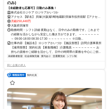
のみ)
【未経験者も応募可】日勤のみ募集！
株式会社ロジケア ロジケアかいづか
アクセス 【駅名】 貝塚(大阪)駅/蛸地蔵駅/貝塚市役所前駅【アクセ
ス】 貝塚(大阪)駅から徒歩9分
月給250,440円
大阪府貝塚市
勤務時間・シフト詳細 夜勤はなく、日中のみの勤務です。これまで
の経験を活かしながら安定した働き方ができます。 ～～～～～～～
～ 09:00-18:00 08:30-17:30 ～～～～～～～～ ※日勤...
仕事内容 【施設名】:ロジケアかいづか 【施設形態】:訪問介護事業所
【雇用形態】:契約社員 【募集職種】:介護職員 ～～～～～～～～ お
持ちの資格やご経験を活かして、日中の時間帯の業務を中心にご担...
未経験者歓迎
社会保険完備
賞与あり
交通費支給
シフト制
同じ企業の求人
契約社員