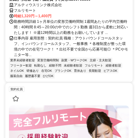
アルティウスリンク株式会社
フルリモート
時給1,320円～1,400円
勤務時間詳細 1ヶ月単位の変形労働時間制 1週間あたりの平均労働時
間：40時間 8:45～20:00の中でのシフト勤務 週3日から柔軟に対応い
たします！ ※週12時間以上の勤務をお願いしています ...
仕事内容 雇用形態：契約社員 職種：アウトバウンドコールスタッ
フ、インバウンドコールスタッフ、一般事務 ＊各種制度が整った環
境の中での在宅ワーク！ ＊出社不要で全国から応募可能◎ ＊PCやモ
ニター等...
業界未経験者歓迎
変形労働時間制
副業・WワークOK
主婦・主夫歓迎
フリーター歓迎
転勤なし
経験不問
未経験者歓迎
フルリモート
経験者歓迎
ネイルOK
研修あり
在宅OK
ブランクOK
育休あり
長期歓迎
ピアスOK
服装自由
履歴書不要
ひげOK
契約社員