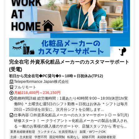
完全在宅 外資系化粧品メーカーのカスタマーサポート
(受電)
初日から完全在宅◆PC貸与◆9～18時＋日祝休み(TP12)
Teleperformance Japan株式会社
フルリモート
月給218,400円～236,150円
勤務時間詳細 総労働時間：1週あたり40時間 9:00～18:00(休憩1h/実
働8h) ＊土曜含む週5日のシフト勤務＝日祝はお休み ＊シフトは毎月
20日～25日頃を目安に、次月分シフトを公開します...
仕事内容 ◎外資系化粧品メーカーのカスタマーサポート◎ ー 9/7(月)
研修スタート！ ー クライアント＝化粧品メーカーの製品を購入され
る 一般のお客様の購入後のサポートや、店舗スタッフから 寄せら...
業界未経験者歓迎
ランチタイム
社員登用あり
副業・WワークOK
主婦・主夫歓迎
学歴不問
固定時間制
転勤なし
経験不問
未経験者歓迎