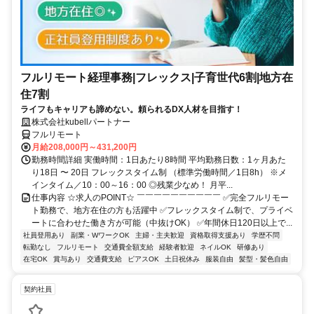
フルリモート経理事務|フレックス|子育世代6割|地方在
住7割
ライフもキャリアも諦めない。頼られるDX人材を目指す！
株式会社kubellパートナー
フルリモート
月給208,000円～431,200円
勤務時間詳細 実働時間：1日あたり8時間 平均勤務日数：1ヶ月あた
り18日 〜 20日 フレックスタイム制 （標準労働時間／1日8h） ※メ
インタイム／10：00～16：00 ◎残業少なめ！ 月平...
仕事内容 ☆求人のPOINT☆ ￣￣￣￣￣￣￣￣￣￣ ✅完全フルリモー
ト勤務で、地方在住の方も活躍中 ✅フレックスタイム制で、プライベ
ートに合わせた働き方が可能（中抜けOK） ✅年間休日120日以上で...
社員登用あり
副業・WワークOK
主婦・主夫歓迎
資格取得支援あり
学歴不問
転勤なし
フルリモート
交通費全額支給
経験者歓迎
ネイルOK
研修あり
在宅OK
賞与あり
交通費支給
ピアスOK
土日祝休み
服装自由
髪型・髪色自由
契約社員