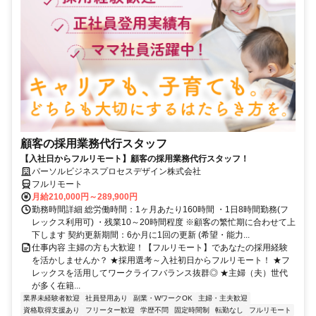
顧客の採用業務代行スタッフ
【入社日からフルリモート】顧客の採用業務代行スタッフ！
パーソルビジネスプロセスデザイン株式会社
フルリモート
月給210,000円～289,900円
勤務時間詳細 総労働時間：1ヶ月あたり160時間 ・1日8時間勤務(フ
レックス利用可) ・残業10～20時間程度 ※顧客の繁忙期に合わせて上
下します 契約更新期間：6か月に1回の更新 (希望・能力...
仕事内容 主婦の方も大歓迎！【フルリモート】であなたの採用経験
を活かしませんか？ ★採用選考～入社初日からフルリモート！ ★フ
レックスを活用してワークライフバランス抜群◎ ★主婦（夫）世代
が多く在籍...
業界未経験者歓迎
社員登用あり
副業・WワークOK
主婦・主夫歓迎
資格取得支援あり
フリーター歓迎
学歴不問
固定時間制
転勤なし
フルリモート