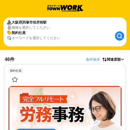
大阪府
貝塚市役所前駅
職種を選択してください
契約社員
キーワードを選択してください
46件
条件保存
関連度順
契約社員