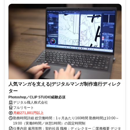
人気マンガを支える|デジタルマンガ制作進行ディレク
ター
Photoshop／CLIP STUDIO経験必須
デジタル職人株式会社
フルリモート
月給271,881円以上
勤務時間詳細 総労働時間：1ヶ月あたり160時間 勤務時間は10:00～
19:00（実働8時間／休憩1時間）の固定時間制
仕事内容 雇用形態：契約社員 職種：ディレクター 〇業務概要 デジタ