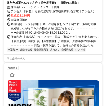
賞与年2回計 2.00ヶ月分（前年度実績）！日勤のみ募集！
株式会社ハートケア ライフコート貝塚
アクセス 【駅名】 近義の里駅/貝塚市役所前駅/石才駅【アクセス】
近義の里駅から徒歩5分
月給228,180円
大阪府貝塚市
勤務時間・シフト詳細 日勤・夜勤を含むシフト制です。多様な勤務
を経験しながらスキルの幅をさらに広げられます。 ＝＝＝＝＝＝＝
＝ ■介護職 07:00-16:00 09:00-18:00 12:00-2...
仕事内容 【施設名】:ライフコート貝塚 【施設形態】:有料老人ホーム
【雇用形態】:契約社員 【募集職種】:介護職員・介護事務/医療事務
＝＝＝＝＝＝＝＝ 日勤・夜勤を通して、お持ちの資格を活かしな...
車通勤OK
経験者歓迎
社会保険完備
賞与あり
交通費支給
シフト制
同じ企業の求人
契約社員