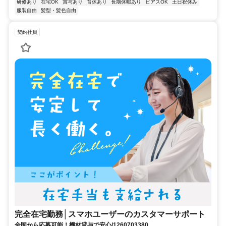
研修あり
在宅OK
賞与あり
育休あり
長期休暇あり
ピアスOK
土日祝休み
服装自由
髪型・髪色自由
契約社員
完全在宅勤務│スマホユーザーのカスタマーサポート
全国から応募可能！機材貸与で安心/1260703380