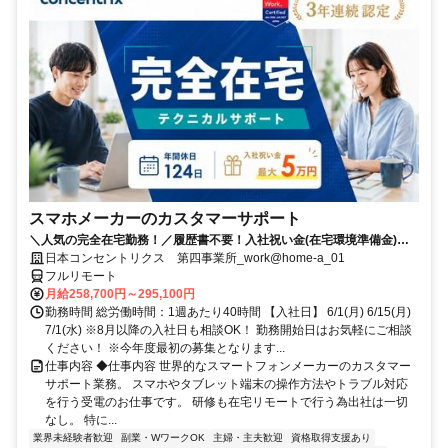
スマホメーカーのカスタマーサポート
＼人気の完全在宅勤務！／履歴書不要！入社祝い金(在宅環境準備金)最
大5万円支給！入社手続きから研修・業務とすべてフルリモートなので
日本コンセントリクス 第四事業所_work@home-a_01
お住まいに関係なく働くことが出来る環境です！
フルリモート
月給258,700円～295,100円
勤務時間 総労働時間：1週あたり40時間 【入社日】 6/1(月) 6/15(月)
7/1(水) ※8月以降の入社日も相談OK！ 勤務開始日はお気軽にご相談
ください！ ※今年度最初の募集となります...
仕事内容 ◆仕事内容 世界的なスマートフォンメーカーのカスタマー
サポート業務。 スマホやタブレット端末の操作方法やトラブル対応
を行う受電のお仕事です。 研修も在宅リモートで行う為出社は一切
なし。 特に...
業界未経験者歓迎
副業・WワークOK
主婦・主夫歓迎
資格取得支援あり