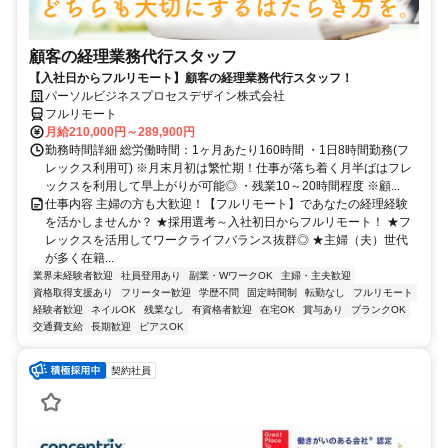
顧客の経理業務代行スタッフ
【入社日からフルリモート】顧客の経理業務代行スタッフ！
パーソルビジネスプロセスデザイン株式会社
フルリモート
月給210,000円～289,900円
勤務時間詳細 総労働時間：1ヶ月あたり160時間 ・1日8時間勤務(フ
レックス利用可) ※月末月初は繁忙期！仕事が落ち着く月半ばはフレ
ックスを利用して早上がりが可能◎ ・残業10～20時間程度 ※顧...
仕事内容 主婦の方も大歓迎！【フルリモート】であなたの経理経験
を活かしませんか？ ★採用選考～入社初日からフルリモート！ ★フ
レックスを活用してワークライフバランス抜群◎ ★主婦（夫）世代
が多く在籍...
業界未経験者歓迎
社員登用あり
副業・WワークOK
主婦・主夫歓迎
資格取得支援あり
フリーター歓迎
学歴不問
固定時間制
転勤なし
フルリモート
経験者歓迎
ネイルOK
残業なし
有資格者歓迎
在宅OK
賞与あり
ブランクOK
交通費支給
長期歓迎
ピアスOK
契約社員