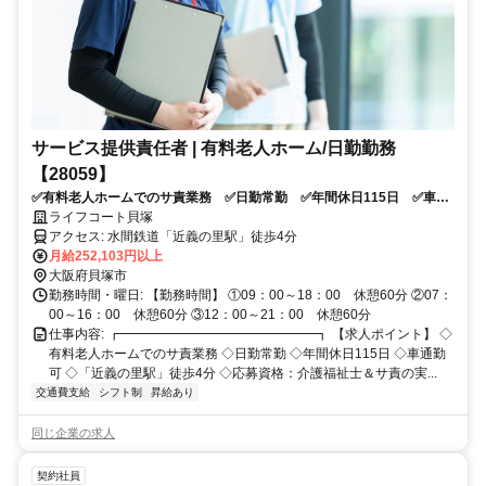
サービス提供責任者 | 有料老人ホーム/日勤勤務
【28059】
✅有料老人ホームでのサ責業務 ✅日勤常勤 ✅年間休日115日 ✅車通
勤可 ✅「近義の里駅」徒歩4分 ✅応募資格：介護福祉士＆サ責の実務
ライフコート貝塚
経験
アクセス: 水間鉄道「近義の里駅」徒歩4分
月給252,103円以上
大阪府貝塚市
勤務時間・曜日: 【勤務時間】 ①09：00～18：00 休憩60分 ②07：
00～16：00 休憩60分 ③12：00～21：00 休憩60分
仕事内容: ┏━━━━━━━━━━━━━━━┓ 【求人ポイント】 ◇
有料老人ホームでのサ責業務 ◇日勤常勤 ◇年間休日115日 ◇車通勤
可 ◇「近義の里駅」徒歩4分 ◇応募資格：介護福祉士＆サ責の実...
交通費支給
シフト制
昇給あり
同じ企業の求人
契約社員