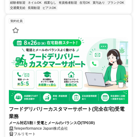
経験者歓迎
ネイルOK
残業なし
有資格者歓迎
在宅OK
賞与あり
ブランクOK
交通費支給
長期歓迎
ピアスOK
契約社員
フードデリバリーカスタマーサポート(完全在宅)受電
業務
メール対応5割！受電とメールのバランス◎(TP03R)
Teleperformance Japan株式会社
フルリモート