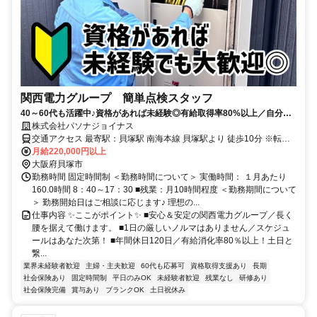
関西電力グループ 簡単点検スタッフ
40～60代も活躍中♪資格があれば未経験◎有給取得率80%以上／自分の
ペースで働ける♪
株式会社パソナジョイナス
交通アクセス 最寄駅：貝塚駅 南海本線 貝塚駅より 徒歩10分 ※転勤
なし ※通勤手当あり
月給220,000円以上
大阪府貝塚市
勤務時間 固定時間制 ＜勤務時間について＞ 実働時間： １月あたり
160.0時間 8：40～17：30 ■残業：月10時間程度 ＜勤務期間について
＞ 勤務開始日はご相談に応じます♪ 理想の...
仕事内容 ✨ここがポイント✨ ■安心＆安定の関西電力グループ／長く
腰を据えて働けます。 ■1日の厳しいノルマはありません／スケジュ
ールはあなた次第！ ■年間休日120日／有給消化率80％以上！土日と
繋...
業界未経験者歓迎
主婦・主夫歓迎
60代も応募可
資格取得支援あり
長期
社会保険あり
固定時間制
平日のみOK
未経験者歓迎
残業なし
研修あり
社会保険完備
賞与あり
ブランクOK
土日祝休み