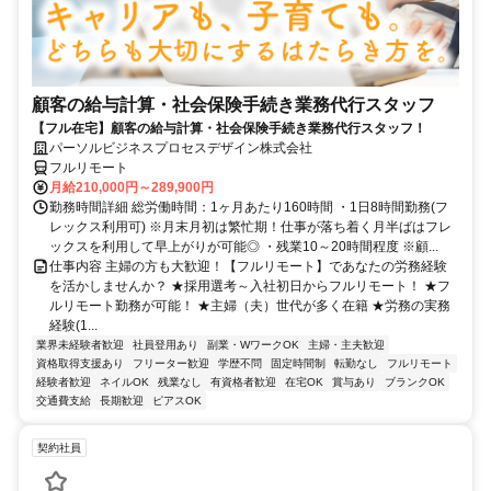
顧客の給与計算・社会保険手続き業務代行スタッフ
【フル在宅】顧客の給与計算・社会保険手続き業務代行スタッフ！
パーソルビジネスプロセスデザイン株式会社
フルリモート
月給210,000円～289,900円
勤務時間詳細 総労働時間：1ヶ月あたり160時間 ・1日8時間勤務(フ
レックス利用可) ※月末月初は繁忙期！仕事が落ち着く月半ばはフレ
ックスを利用して早上がりが可能◎ ・残業10～20時間程度 ※顧...
仕事内容 主婦の方も大歓迎！【フルリモート】であなたの労務経験
を活かしませんか？ ★採用選考～入社初日からフルリモート！ ★フ
ルリモート勤務が可能！ ★主婦（夫）世代が多く在籍 ★労務の実務
経験(1...
業界未経験者歓迎
社員登用あり
副業・WワークOK
主婦・主夫歓迎
資格取得支援あり
フリーター歓迎
学歴不問
固定時間制
転勤なし
フルリモート
経験者歓迎
ネイルOK
残業なし
有資格者歓迎
在宅OK
賞与あり
ブランクOK
交通費支給
長期歓迎
ピアスOK
契約社員