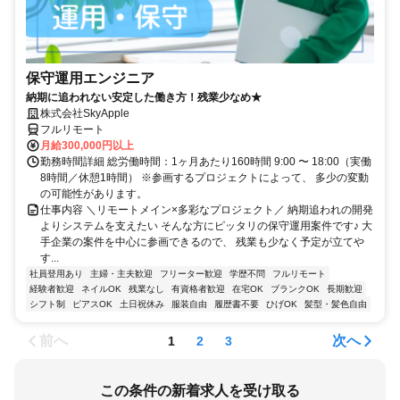
保守運用エンジニア
納期に追われない安定した働き方！残業少なめ★
株式会社SkyApple
フルリモート
月給300,000円以上
勤務時間詳細 総労働時間：1ヶ月あたり160時間 9:00 〜 18:00（実働
8時間／休憩1時間） ※参画するプロジェクトによって、 多少の変動
の可能性があります。
仕事内容 ＼リモートメイン×多彩なプロジェクト／ 納期追われの開発
よりシステムを支えたい そんな方にピッタリの保守運用案件です♪ 大
手企業の案件を中心に参画できるので、 残業も少なく予定が立てや
す...
社員登用あり
主婦・主夫歓迎
フリーター歓迎
学歴不問
フルリモート
経験者歓迎
ネイルOK
残業なし
有資格者歓迎
在宅OK
ブランクOK
長期歓迎
シフト制
ピアスOK
土日祝休み
服装自由
履歴書不要
ひげOK
髪型・髪色自由
前へ
次へ
1
2
3
この条件の新着求人を受け取る