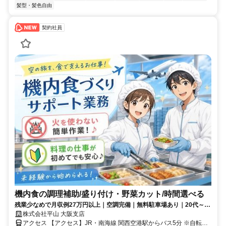
髪型・髪色自由
契約社員
機内食の調理補助/盛り付け・野菜カット/時間選べる
残業少なめで月収例27万円以上｜空調完備｜無料駐車場あり｜20代～50
代の男女活躍中
株式会社平山 大阪支店
アクセス 【アクセス】JR・南海線 関西空港駅からバス5分 ※自転