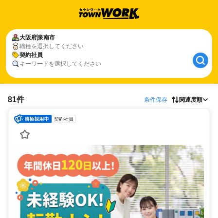
大阪府
泉南市
職種を選択してください
契約社員
キーワードを選択してください
81件
条件保存
関連度順
契約社員