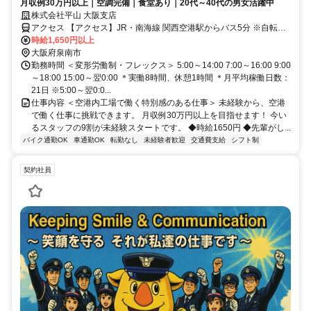
月収例30万円以上｜空調完備｜食堂あり｜20代～40代の男女活躍中
株式会社平山 大阪支店
アクセス 【アクセス】JR・南海線 関西空港駅からバス5分 ※自転
車、バイク、車通勤OK（無料駐車場あり）
時給1,650円以上
大阪府泉南市
勤務時間 ＜変形労働制・フレックス＞ 5:00～14:00 7:00～16:00 9:00
～18:00 15:00～翌0:00 ＊実働8時間、休憩1時間 ＊月平均稼働日数：
21日 ※5:00～翌0:0...
仕事内容 ＜空港内工場で働く特別感のある仕事＞ 未経験から、空港
で働く仕事に挑戦できます。 月収例30万円以上を目指せます！ 今い
るスタッフの9割が未経験スタートです。 ◆時給1650円 ◆先輩がし...
バイク通勤OK
車通勤OK
転勤なし
未経験者歓迎
交通費支給
シフト制
契約社員