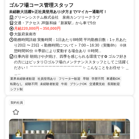
ゴルフ場コース管理スタッフ
未経験大活躍✨正社員登用あり/夕方まで/マイカー通勤可！
グリーンシステム株式会社 泉南カンツリークラブ
交通・アクセス JR阪和線「新家駅」から車で5分
月給220,000円～350,000円
大阪府泉南市
勤務時間詳細 実働時間：1日あたり8時間 平均勤務日数：1ヶ月あた
り20日 〜 23日 ＜勤務時間について＞ 7:00～16:30（実働8h） ※休
憩時間90分 ※季節により変動する場合あり ※時間...
仕事内容 朝焼けや夕焼け、四季を感じられる環境です✿ ゴルフ好き
の方にはピッタリ◎ゴルフ場のメンテナンススタッフとしてご活躍く
ださい！ ￣￣￣￣￣￣￣￣￣￣￣￣￣￣ ✨ こんなことをお任せ ✨ ＿
＿...
業界未経験者歓迎
社員登用あり
フリーター歓迎
早朝
学歴不問
車通勤OK
転勤なし
経験不問
未経験者歓迎
午前
ブランクOK
交通費支給
長期歓迎
シフト制
契約社員