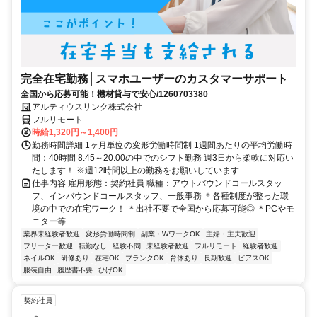
完全在宅勤務│スマホユーザーのカスタマーサポート
全国から応募可能！機材貸与で安心/1260703380
アルティウスリンク株式会社
フルリモート
時給1,320円～1,400円
勤務時間詳細 1ヶ月単位の変形労働時間制 1週間あたりの平均労働時
間：40時間 8:45～20:00の中でのシフト勤務 週3日から柔軟に対応い
たします！ ※週12時間以上の勤務をお願いしています ...
仕事内容 雇用形態：契約社員 職種：アウトバウンドコールスタッ
フ、インバウンドコールスタッフ、一般事務 ＊各種制度が整った環
境の中での在宅ワーク！ ＊出社不要で全国から応募可能◎ ＊PCやモ
ニター等...
業界未経験者歓迎
変形労働時間制
副業・WワークOK
主婦・主夫歓迎
フリーター歓迎
転勤なし
経験不問
未経験者歓迎
フルリモート
経験者歓迎
ネイルOK
研修あり
在宅OK
ブランクOK
育休あり
長期歓迎
ピアスOK
服装自由
履歴書不要
ひげOK
契約社員