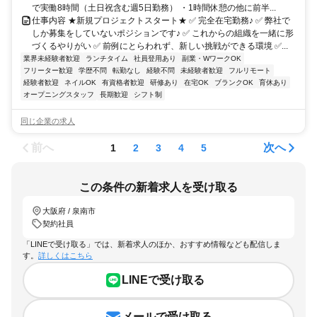
で実働8時間（土日祝含む週5日勤務） ・1時間休憩の他に前半...
仕事内容 ★新規プロジェクトスタート★ ✅ 完全在宅勤務♪ ✅ 弊社で
しか募集をしていないポジションです♪ ✅ これからの組織を一緒に形
づくるやりがい ✅ 前例にとらわれず、新しい挑戦ができる環境 ✅...
業界未経験者歓迎
ランチタイム
社員登用あり
副業・WワークOK
フリーター歓迎
学歴不問
転勤なし
経験不問
未経験者歓迎
フルリモート
経験者歓迎
ネイルOK
有資格者歓迎
研修あり
在宅OK
ブランクOK
育休あり
オープニングスタッフ
長期歓迎
シフト制
同じ企業の求人
前へ
次へ
1
2
3
4
5
この条件の新着求人を受け取る
大阪府 / 泉南市
契約社員
「LINEで受け取る」では、新着求人のほか、おすすめ情報なども配信しま
す。
詳しくはこちら
LINEで受け取る
メールで受け取る