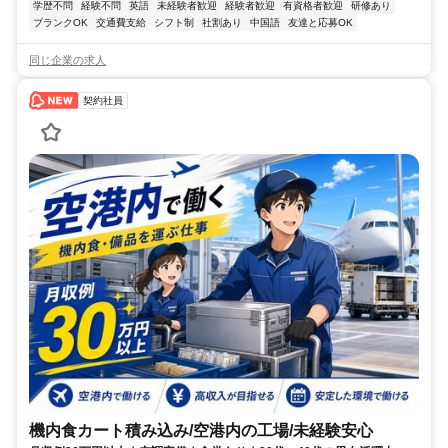
学歴不問
経験不問
英語
未経験者歓迎
経験者歓迎
有資格者歓迎
研修あり
ブランクOK
交通費支給
シフト制
社割あり
中国語
友達と応募OK
同じ企業の求人
契約社員
機内食カート積み込み/空港内の工場/未経験安心