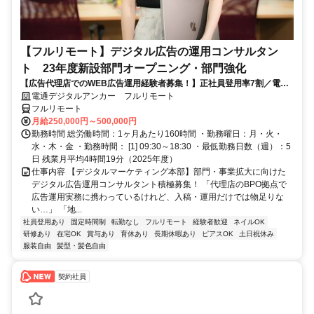
【フルリモート】デジタル広告の運用コンサルタン
ト 23年度新設部門オープニング・部門強化
【広告代理店でのWEB広告運用経験者募集！】正社員登用率7割／電通
G／全国×完全在宅／年休126日・土日祝休み／残業月平均4時間19分
電通デジタルアンカー フルリモート
フルリモート
月給250,000円～500,000円
勤務時間 総労働時間：1ヶ月あたり160時間 ・勤務曜日：月・火・
水・木・金 ・勤務時間： [1] 09:30～18:30 ・最低勤務日数（週）：5
日 残業月平均4時間19分（2025年度）
仕事内容 【デジタルマーケティング本部】部門・事業拡大に向けた
デジタル広告運用コンサルタント積極募集！ 「代理店のBPO拠点で
広告運用実務に携わっているけれど、入稿・運用だけでは物足りな
い…」 「地...
社員登用あり
固定時間制
転勤なし
フルリモート
経験者歓迎
ネイルOK
研修あり
在宅OK
賞与あり
育休あり
長期休暇あり
ピアスOK
土日祝休み
服装自由
髪型・髪色自由
契約社員