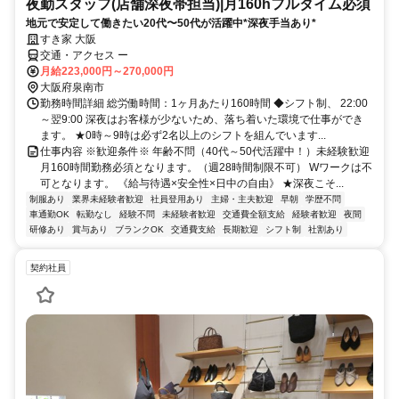
夜勤スタッフ(店舗深夜帯担当)|月160hフルタイム必須
地元で安定して働きたい20代〜50代が活躍中*深夜手当あり*
すき家 大阪
交通・アクセス ー
月給223,000円～270,000円
大阪府泉南市
勤務時間詳細 総労働時間：1ヶ月あたり160時間 ◆シフト制、 22:00
～翌9:00 深夜はお客様が少ないため、落ち着いた環境で仕事ができ
ます。 ★0時～9時は必ず2名以上のシフトを組んでいます...
仕事内容 ※歓迎条件※ 年齢不問（40代～50代活躍中！）未経験歓迎
月160時間勤務必須となります。（週28時間制限不可） Wワークは不
可となります。 《給与待遇×安全性×日中の自由》 ★深夜こそ...
制服あり
業界未経験者歓迎
社員登用あり
主婦・主夫歓迎
早朝
学歴不問
車通勤OK
転勤なし
経験不問
未経験者歓迎
交通費全額支給
経験者歓迎
夜間
研修あり
賞与あり
ブランクOK
交通費支給
長期歓迎
シフト制
社割あり
契約社員