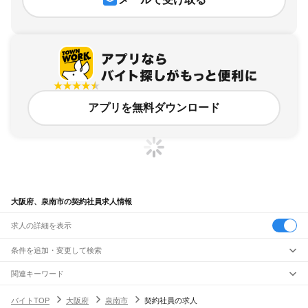
アプリを無料ダウンロード
大阪府、泉南市の契約社員求人情報
求人の詳細を表示
条件を追加・変更して検索
市区町村を追加・変更
関連キーワード
大阪府 契約社員 社員
大阪府 泉南市 内職
大阪府 泉南市 日雇い
大阪府
駅を追加・変更
バイトTOP
大阪府
泉南市
契約社員の求人
大阪府 正社員 泉南イオン
大阪府 泉南市 運転手
大阪府
すべて