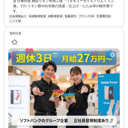
員 仕事内容 病院リネン専用工場『ワタキューセイモアりんくう工
場』での リネン類や白衣類の洗濯・仕上げ・たたみ等の軽作業で
す。 ...
社会保険あり
未経験者歓迎
経験者歓迎
制服貸与
ブランクOK
交通費支給
シフト制
契約社員