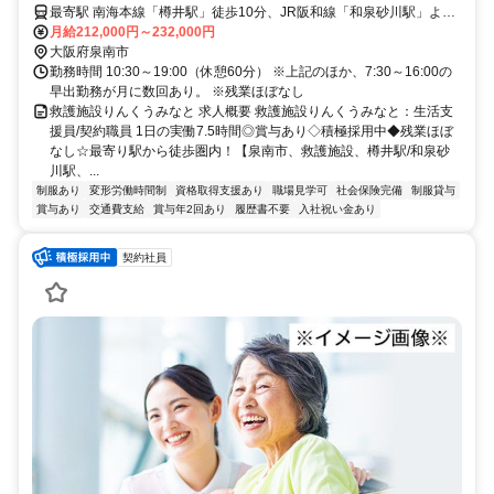
職員】
最寄駅 南海本線「樽井駅」徒歩10分、JR阪和線「和泉砂川駅」より
バス乗車「イオンりんくう泉南ショッピングセンター」下車徒歩2分
月給212,000円～232,000円
程度
大阪府泉南市
勤務時間 10:30～19:00（休憩60分） ※上記のほか、7:30～16:00の
早出勤務が月に数回あり。 ※残業ほぼなし
救護施設りんくうみなと 求人概要 救護施設りんくうみなと：生活支
援員/契約職員 1日の実働7.5時間◎賞与あり◇積極採用中◆残業ほぼ
なし☆最寄り駅から徒歩圏内！【泉南市、救護施設、樽井駅/和泉砂
川駅、...
制服あり
変形労働時間制
資格取得支援あり
職場見学可
社会保険完備
制服貸与
賞与あり
交通費支給
賞与年2回あり
履歴書不要
入社祝い金あり
契約社員