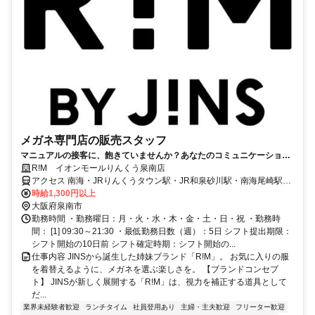
メガネ専門店の販売スタッフ
マニュアルの接客に、飽きていませんか？あなたのコミュニケーション
力・提案力を活かし、「特別な1本」のご提供を。
R!M イオンモールりんくう泉南店
アクセス 南海・JRりんくうタウン駅・JR和泉砂川駅・南海尾崎駅よ
りバスで12分～17分
時給1,300円以上
大阪府泉南市
勤務時間 ・勤務曜日：月・火・水・木・金・土・日・祝 ・勤務時
間： [1] 09:30～21:30 ・最低勤務日数（週）：5日 シフト提出期限：
シフト開始の10日前 シフト確定時期：シフト開始の...
仕事内容 JINSから誕生した姉妹ブランド「R!M」。 お気に入りの服
を着替えるように、メガネを選ぶ楽しさを。 【ブランドコンセプ
ト】 JINSが新しく展開する「R!M」は、視力を補正する道具として
だ...
業界未経験者歓迎
ランチタイム
社員登用あり
主婦・主夫歓迎
フリーター歓迎