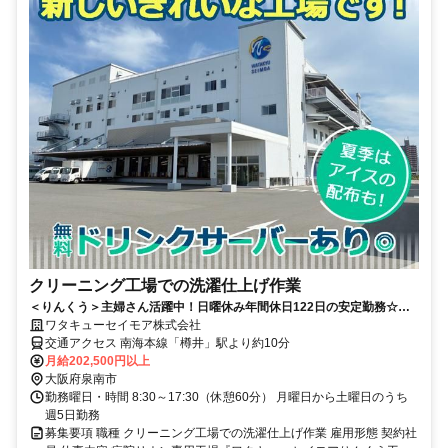
クリーニング工場での洗濯仕上げ作業
＜りんくう＞主婦さん活躍中！日曜休み年間休日122日の安定勤務☆業
界大手で福利厚生充実☆未経験者歓迎
ワタキューセイモア株式会社
交通アクセス 南海本線「樽井」駅より約10分
月給202,500円以上
大阪府泉南市
勤務曜日・時間 8:30～17:30（休憩60分） 月曜日から土曜日のうち
週5日勤務
募集要項 職種 クリーニング工場での洗濯仕上げ作業 雇用形態 契約社