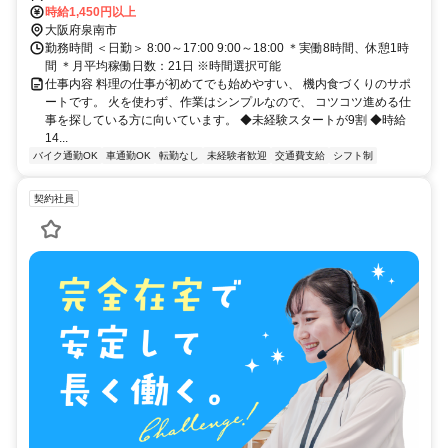
車、バイク、車通勤OK（無料駐車場あり）
時給1,450円以上
大阪府泉南市
勤務時間 ＜日勤＞ 8:00～17:00 9:00～18:00 ＊実働8時間、休憩1時
間 ＊月平均稼働日数：21日 ※時間選択可能
仕事内容 料理の仕事が初めてでも始めやすい、 機内食づくりのサポ
ートです。 火を使わず、作業はシンプルなので、 コツコツ進める仕
事を探している方に向いています。 ◆未経験スタートが9割 ◆時給
14...
バイク通勤OK
車通勤OK
転勤なし
未経験者歓迎
交通費支給
シフト制
契約社員