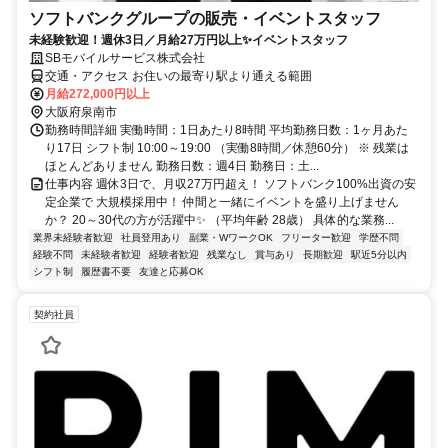
ソフトバンクグループの販売・イベントスタッフ
未経験歓迎！週休3日／月給27万円以上✨イベントスタッフ
SBモバイルサービス株式会社
交通・アクセス お住いの最寄り駅より通える範囲
月給272,000円以上
大阪府泉南市
勤務時間詳細 実働時間：1日あたり8時間 平均勤務日数：1ヶ月あた
り17日 シフト制 10:00～19:00 （実働8時間／休憩60分） ※ 残業は
ほとんどありません 勤務日数：週4日 勤務日：土...
仕事内容 週休3日で、月収27万円超え！ ソフトバンク100%出資の安
定企業で 大規模採用中！ 仲間と一緒にイベントを盛り上げません
か？ 20～30代の方が活躍中✨ （平均年齢 28歳） 具体的な業務...
業界未経験者歓迎
社員登用あり
副業・WワークOK
フリーター歓迎
学歴不問
経験不問
未経験者歓迎
経験者歓迎
残業なし
賞与あり
長期歓迎
駅近5分以内
シフト制
履歴書不要
友達と応募OK
契約社員