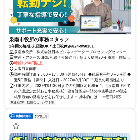
泉南市役所の事務スタッフ
1年間の短期♪未経験OK＊土日祝休み/824-9w0101
泉南市役所 株式会社日本ビジネスデータープロセシングセンター
交通・アクセス JR阪和線「和泉砂川」駅より徒歩20分 ※車・自転車
通勤OK！
時給1,250円以上
大阪府泉南市
勤務時間詳細 9：00～17：30（休憩45分） ◆残業月平均3～5時間 ◆
週5日勤務 【期間】 入社日～2027年9月30日 ※延長の可能性あり
仕事内容 ／ 2027年9月30日までの期間限定勤務★ ＼ 【泉南市役所で
の介護認定に関わる事務業務】 要介護認定申請の事務手続きや認定
結果通知の発送などをお任せします＊ 具体的には… ☆窓口対応...
車通勤OK
転勤なし
シフト制
契約社員