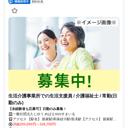
契約社員
生活介護事業所での生活支援員 / 介護福祉士 / 常勤(日
勤のみ)
【未経験者も応募可】日勤のみ募集！
一般社団法人じゆう めばえnicoすまいる
アクセス 【駅名】 新家駅/和泉砂川駅/長滝駅【アクセス】 新家駅か
ら徒歩20分
月給205,000円～328,700円