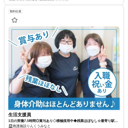
契約社員
生活支援員
1日の実働7.5時間◎賞与あり◇積極採用中◆残業ほぼなし☆最寄り駅か
ら徒歩圏内！【泉南市、救護施設、樽井駅/和泉砂川駅、生活支援員、準
救護施設りんくうみなと