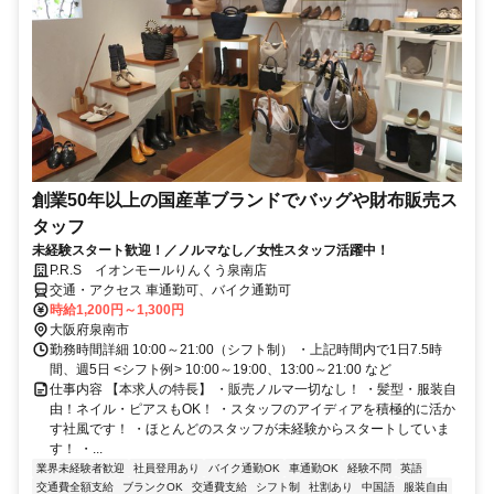
創業50年以上の国産革ブランドでバッグや財布販売ス
タッフ
未経験スタート歓迎！／ノルマなし／女性スタッフ活躍中！
P.R.S イオンモールりんくう泉南店
交通・アクセス 車通勤可、バイク通勤可
時給1,200円～1,300円
大阪府泉南市
勤務時間詳細 10:00～21:00（シフト制） ・上記時間内で1日7.5時
間、週5日 <シフト例> 10:00～19:00、13:00～21:00 など
仕事内容 【本求人の特長】 ・販売ノルマ一切なし！ ・髪型・服装自
由！ネイル・ピアスもOK！ ・スタッフのアイディアを積極的に活か
す社風です！ ・ほとんどのスタッフが未経験からスタートしていま
す！ ・...
業界未経験者歓迎
社員登用あり
バイク通勤OK
車通勤OK
経験不問
英語
交通費全額支給
ブランクOK
交通費支給
シフト制
社割あり
中国語
服装自由