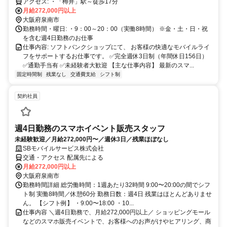
アクセス: ・「樽井」駅～徒歩17分
月給272,000円以上
大阪府泉南市
勤務時間・曜日: ・9：00～20：00（実働8時間） ※金・土・日・祝
を含む週4日勤務のお仕事
仕事内容: ソフトバンクショップにて、 お客様の快適なモバイルライ
フをサポートするお仕事です。 ✅完全週休3日制（年間休日156日）
✅通勤手当有 ✅未経験者大歓迎 【主な仕事内容】 最新のスマ...
固定時間制
残業なし
交通費支給
シフト制
契約社員
週4日勤務のスマホイベント販売スタッフ
未経験歓迎／月給272,000円〜／週休3日／残業ほぼなし
SBモバイルサービス株式会社
交通・アクセス 配属先による
月給272,000円以上
大阪府泉南市
勤務時間詳細 総労働時間：1週あたり32時間 9:00〜20:00の間でシフ
ト制 実働8時間／休憩60分 勤務日数：週4日 残業はほとんどありませ
ん。 【シフト例】 ・9:00〜18:00 ・10...
仕事内容 ＼週4日勤務で、月給272,000円以上／ ショッピングモール
などのスマホ販売イベントで、お客様へのお声がけやヒアリング、商