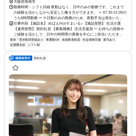
大阪府泉南市
勤務時間・シフト詳細 夜勤はなく、日中のみの勤務です。これまで
の経験を活かしながら安定した働き方ができます。 ー 07:30-21:00の
うち8時間勤務 ー ※日勤のみの勤務のため、夜勤手当は発生いた...
仕事内容 【施設名】:めばえnicoすまいる♪ 【施設形態】:生活介護
【雇用形態】:契約社員 【募集職種】:生活支援員 ー お持ちの資格や
ご経験を活かして、日中の時間帯の業務を中心にご担当いただき...
産休・育休取得実績あり
車通勤OK
未経験者歓迎
社会保険完備
賞与あり
交通費支給
シフト制
契約社員