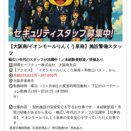
【大阪南/イオンモールりんくう泉南】施設警備スタッ
フ
幅広い年代のスタッフが活躍中！／未経験者歓迎／研修あり
国際セーフティー株式会社 大阪南支店
【アクセス】 「イオンモールりんくう泉南＜和歌山バス＞」から徒
歩3分 「イオンモールりんくう泉南＜南海ウイングバス＞」から徒歩
月給203,621円～207,600円
4分 ----------------------------------- 【雇用形態】 契約社員 試用期間２ヶ
大阪府泉南市
月 （試用期間中の労働条件：同待遇） ※法定研修3日間（20時間）
勤務時間・曜日: ＜1ヶ月単位の変形時間労働制＞ 下記のローテーシ
と試用期間2ヶ月分の給与：時給 1,177円 ※契約期間：雇用期間の定
ョン勤務 21:00～翌10:15（休憩90
分）
めあり(4ヶ月以上) ※原則更新 ※雇止め制度あり ※正社員登用あり
...
仕事内容: ・契約施設の安全安心を守るお仕事です ・未経験歓迎！充
実の研修があるから安心 ・幅広い年代のスタッフが活躍中 【仕事内
容】 イオンモールりんくう泉南の安全安心を守っていただく仕事で
す。...
変形労働時間制
社員登用あり
即日勤務OK
昇給あり