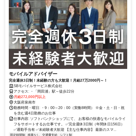
モバイルアドバイザー
完全週休3日制！未経験の方も大歓迎！月給27万2000円～！
SBモバイルサービス株式会社
アクセス: ・「岡田浦」駅～徒歩22分
月給272,000円以上
大阪府泉南市
勤務時間・曜日: ・9：00～20：00（実働8時間） ※金・土・日・祝
を含む週4日勤務のお仕事
仕事内容: ソフトバンクショップにて、 お客様の快適なモバイルライ
フをサポートするお仕事です。 ✅完全週休3日制（年間休日156日）
✅通勤手当有 ✅未経験者大歓迎 【主な仕事内容】 最新のスマ...
固定時間制
残業なし
交通費支給
シフト制