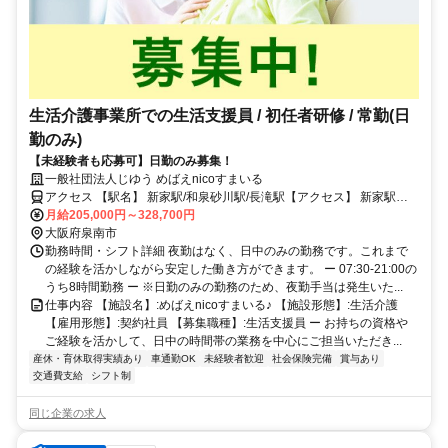
生活介護事業所での生活支援員 / 初任者研修 / 常勤(日
勤のみ)
【未経験者も応募可】日勤のみ募集！
一般社団法人じゆう めばえnicoすまいる
アクセス 【駅名】 新家駅/和泉砂川駅/長滝駅【アクセス】 新家駅か
ら徒歩20分
月給205,000円～328,700円
大阪府泉南市
勤務時間・シフト詳細 夜勤はなく、日中のみの勤務です。これまで
の経験を活かしながら安定した働き方ができます。 ー 07:30-21:00の
うち8時間勤務 ー ※日勤のみの勤務のため、夜勤手当は発生いた...
仕事内容 【施設名】:めばえnicoすまいる♪ 【施設形態】:生活介護
【雇用形態】:契約社員 【募集職種】:生活支援員 ー お持ちの資格や
ご経験を活かして、日中の時間帯の業務を中心にご担当いただき...
産休・育休取得実績あり
車通勤OK
未経験者歓迎
社会保険完備
賞与あり
交通費支給
シフト制
同じ企業の求人