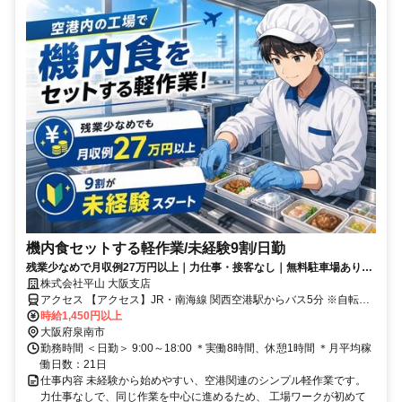
機内食セットする軽作業/未経験9割/日勤
残業少なめで月収例27万円以上｜力仕事・接客なし｜無料駐車場あり｜
20代～50代の男女活躍中
株式会社平山 大阪支店
アクセス 【アクセス】JR・南海線 関西空港駅からバス5分 ※自転
車、バイク、車通勤OK（無料駐車場あり）
時給1,450円以上
大阪府泉南市
勤務時間 ＜日勤＞ 9:00～18:00 ＊実働8時間、休憩1時間 ＊月平均稼
働日数：21日
仕事内容 未経験から始めやすい、空港関連のシンプル軽作業です。
力仕事なしで、同じ作業を中心に進めるため、 工場ワークが初めて