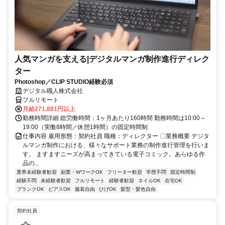
人気マンガを支える|デジタルマンガ制作進行ディレク
ター
Photoshop／CLIP STUDIO経験必須
デジタル職人株式会社
フルリモート
月給271,881円以上
勤務時間詳細 総労働時間：1ヶ月あたり160時間 勤務時間は10:00～
19:00（実働8時間／休憩1時間）の固定時間制
仕事内容 雇用形態：契約社員 職種：ディレクター 〇業務概要 デジタ
ルマンガ制作における、様々なサポート業務の制作進行管理を行いま
す。 ますますニーズが高まってきている電子コミック。あらゆる作
品の...
業界未経験者歓迎
副業・WワークOK
フリーター歓迎
学歴不問
固定時間制
経験不問
未経験者歓迎
フルリモート
経験者歓迎
ネイルOK
在宅OK
ブランクOK
ピアスOK
服装自由
ひげOK
髪型・髪色自由
契約社員