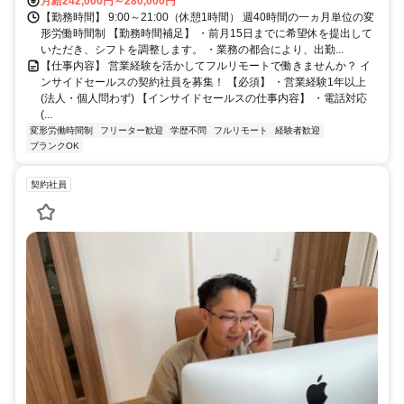
月給242,000円～280,000円
【勤務時間】 9:00～21:00（休憩1時間） 週40時間の一ヵ月単位の変
形労働時間制 【勤務時間補足】 ・前月15日までに希望休を提出して
いただき、シフトを調整します。 ・業務の都合により、出勤...
【仕事内容】 営業経験を活かしてフルリモートで働きませんか？ イ
ンサイドセールスの契約社員を募集！ 【必須】 ・営業経験1年以上
(法人・個人問わず) 【インサイドセールスの仕事内容】 ・電話対応
(...
変形労働時間制
フリーター歓迎
学歴不問
フルリモート
経験者歓迎
ブランクOK
契約社員