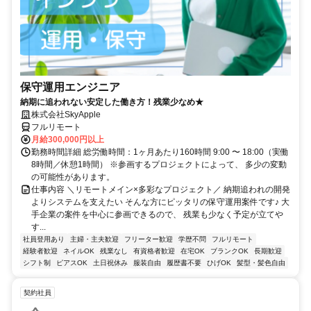
保守運用エンジニア
納期に追われない安定した働き方！残業少なめ★
株式会社SkyApple
フルリモート
月給300,000円以上
勤務時間詳細 総労働時間：1ヶ月あたり160時間 9:00 〜 18:00（実働
8時間／休憩1時間） ※参画するプロジェクトによって、 多少の変動
の可能性があります。
仕事内容 ＼リモートメイン×多彩なプロジェクト／ 納期追われの開発
よりシステムを支えたい そんな方にピッタリの保守運用案件です♪ 大
手企業の案件を中心に参画できるので、 残業も少なく予定が立てや
す...
社員登用あり
主婦・主夫歓迎
フリーター歓迎
学歴不問
フルリモート
経験者歓迎
ネイルOK
残業なし
有資格者歓迎
在宅OK
ブランクOK
長期歓迎
シフト制
ピアスOK
土日祝休み
服装自由
履歴書不要
ひげOK
髪型・髪色自由
契約社員