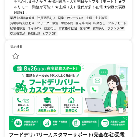
を活かしませんか？ ★採用選考～入社初日からフルリモート！ ★フ
ルリモート勤務が可能！ ★主婦（夫）世代が多く在籍 ★労務の実務
経験(1...
業界未経験者歓迎
社員登用あり
副業・WワークOK
主婦・主夫歓迎
資格取得支援あり
フリーター歓迎
学歴不問
固定時間制
転勤なし
フルリモート
経験者歓迎
ネイルOK
残業なし
有資格者歓迎
在宅OK
賞与あり
ブランクOK
交通費支給
長期歓迎
ピアスOK
契約社員
フードデリバリーカスタマーサポート(完全在宅)受電