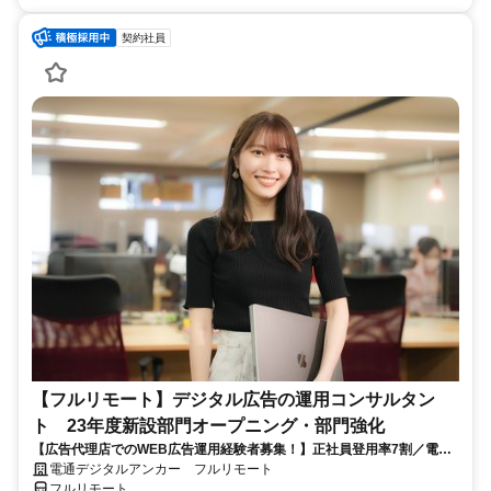
契約社員
【フルリモート】デジタル広告の運用コンサルタン
ト 23年度新設部門オープニング・部門強化
【広告代理店でのWEB広告運用経験者募集！】正社員登用率7割／電通
G／全国×完全在宅／年休126日・土日祝休み／残業月平均4時間19分
電通デジタルアンカー フルリモート
フルリモート