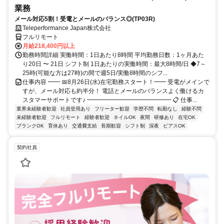
業務
メール対応5割！受電とメールのバランス◎(TP03R)
Teleperformance Japan株式会社
フルリモート
月給218,400円以上
勤務時間詳細 実働時間：1日あたり8時間 平均勤務日数：1ヶ月あた
り20日 〜 21日 シフト制 1日あたりの実働時間：最大8時間/日 ◆7～
25時(可能な方は27時)の間で週5日/実働8時間のシフ...
仕事内容 ━━ 📅8月26日(水)在宅勤務スタート！━━ 受電がメインで
すが、メール対応も約半分！ 電話とメールのバランスよく働けるカ
スタマーサポートです♪ ━━━━━━━━━━━━━━ 📋 仕事...
業界未経験者歓迎
社員登用あり
フリーター歓迎
学歴不問
転勤なし
経験不問
未経験者歓迎
フルリモート
経験者歓迎
ネイルOK
夜間
研修あり
在宅OK
ブランクOK
育休あり
交通費支給
長期歓迎
シフト制
深夜
ピアスOK
契約社員