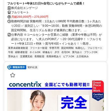
フルリモート×年休121日✨自宅にいながらチームで成長！
株式会社エンゲージ
フルリモート
月給260,000円～270,000円
勤務時間詳細 実働時間：1日あたり8時間 平均勤務日数：1ヶ月あた
り20日 ✅ 規則正しい「9:00〜18:00」勤務 実働8時間・休憩1時間の
固定時間制。 生活リズムを崩さず健康的に働けます。 ...
仕事内容 ※コールセンターか営業のご経験 （業界や年数は不問）が
必須になります。 ＼求人のPOINT／ ✨20~30代活躍中！ ✨フルリモ
ート×年休121日＋特休 ✨賞与年4回＋インセあり！ ✨既存...
業界未経験者歓迎
フリーター歓迎
学歴不問
固定時間制
転勤なし
フルリモート
午前
経験者歓迎
ネイルOK
研修あり
夕方
在宅OK
賞与あり
ブランクOK
育休あり
交通費支給
長期歓迎
長期休暇あり
ピアスOK
土日祝休み
契約社員