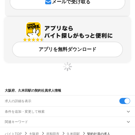
メールで受け取る
アプリを無料ダウンロード
大阪府、久米田駅の契約社員求人情報
求人の詳細を表示
条件を追加・変更して検索
市区町村を追加・変更
関連キーワード
完全在宅ワーク 全国
シール貼り 在宅
現在地周辺
ガチャガチャ
犬カフェ
大阪府
駅を追加・変更
バイトTOP
大阪府
岸和田市
久米田駅
契約社員の求人
大阪府
すべて