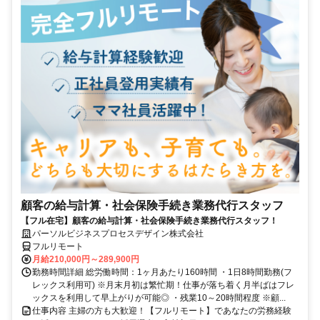
顧客の給与計算・社会保険手続き業務代行スタッフ
【フル在宅】顧客の給与計算・社会保険手続き業務代行スタッフ！
パーソルビジネスプロセスデザイン株式会社
フルリモート
月給210,000円～289,900円
勤務時間詳細 総労働時間：1ヶ月あたり160時間 ・1日8時間勤務(フ
レックス利用可) ※月末月初は繁忙期！仕事が落ち着く月半ばはフレ
ックスを利用して早上がりが可能◎ ・残業10～20時間程度 ※顧...
仕事内容 主婦の方も大歓迎！【フルリモート】であなたの労務経験