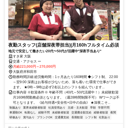
夜勤スタッフ(店舗深夜帯担当)|月160hフルタイム必須
地元で安定して働きたい20代〜50代が活躍中*深夜手当あり*
すき家 大阪
交通・アクセス ー
月給223,000円～270,000円
大阪府岸和田市
勤務時間詳細 総労働時間：1ヶ月あたり160時間 ◆シフト制、 22:00
～翌9:00 深夜はお客様が少ないため、落ち着いた環境で仕事ができ
ます。 ★0時～9時は必ず2名以上のシフトを組んでいます...
仕事内容 ※歓迎条件※ 年齢不問（40代～50代活躍中！）未経験歓迎
月160時間勤務必須となります。（週28時間制限不可） Wワークは不
可となります。 《給与待遇×安全性×日中の自由》 ★深夜こそ...
制服あり
業界未経験者歓迎
社員登用あり
主婦・主夫歓迎
早朝
学歴不問
車通勤OK
転勤なし
経験不問
未経験者歓迎
交通費全額支給
経験者歓迎
夜間
研修あり
賞与あり
ブランクOK
交通費支給
長期歓迎
シフト制
社割あり
同じ企業の求人