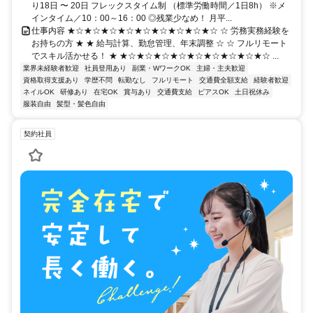
り18日 〜 20日 フレックスタイム制 （標準労働時間／1日8h） ※メ
インタイム／10：00～16：00 ◎残業少なめ！ 月平...
仕事内容 ★☆★☆★☆★☆★☆★☆★☆★☆★☆ ☆ 労務実務経験を
お持ちの方 ★ ★ 給与計算、勤怠管理、年末調整 ☆ ☆ フルリモート
でスキル活かせる！ ★ ★☆★☆★☆★☆★☆★☆★☆★☆★☆ ...
業界未経験者歓迎
社員登用あり
副業・WワークOK
主婦・主夫歓迎
資格取得支援あり
学歴不問
転勤なし
フルリモート
交通費全額支給
経験者歓迎
ネイルOK
研修あり
在宅OK
賞与あり
交通費支給
ピアスOK
土日祝休み
服装自由
髪型・髪色自由
契約社員