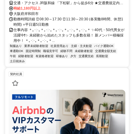
交通・アクセス JR阪和線 「下松駅」から徒歩6分 ★交通費規定内支
給
時給1,180円以上
大阪府岸和田市
勤務時間詳細 ⏰08:30～17:30 ⏰11:30～20:30 (各実働8時間、休憩1
時間) ⭐平日週5日勤務
仕事内容 ＊｡･:･｡＊｡･:･｡＊｡･:･｡＊｡･:･｡＊｡･:･｡＊ ✨40代・50代男女が
活躍中❗✨ 未経験から始めたスタッフも多数在籍！ 新メンバー積極採
用中！ ＊｡･:･｡＊｡･:･｡＊...
制服あり
業界未経験者歓迎
社員登用あり
主婦・主夫歓迎
バイク通勤OK
車通勤OK
固定時間制
職場見学可
経験不問
未経験者歓迎
交通費全額支給
午前
経験者歓迎
有資格者歓迎
研修あり
夕方
交通費支給
長期歓迎
土日祝休み
契約社員