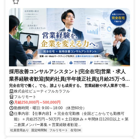
採用改善コンサルアシスタント|完全在宅|営業・求人
業界経験者歓迎|契約社員(半年後正社員)|月給25万~50
完全在宅で働く。でも、誰よりも成長する。 営業経験や求人業界で培っ
万円
た経験を、「企業の採用を変える仕事」に活かしませんか？私たちは全
株式会社ビューティフルカラフル
国3,000社以上の採用支援を行う採用改善会社です。営業・Indeed・
フルリモート
AI・Webマーケティング・分析・マネジメントまで幅広く学びながら、
月給250,000円～500,000円
企業の採用成功を支えるコンサルタントへ。将来はリーダー・マネージ
勤務時間・曜日: 9:00～18:00 （休憩60分）
ャー・新規事業責任者など、会社を支える中核人材として活躍できま
仕事内容: 【仕事内容】 ⭐ 完全在宅勤務（全国どこからでも勤務可
す。
能） ⭐ 月給25万円～50万円 ⭐ 土日祝休み ⭐ 年間休日120日以上 ⭐ 第
二創業メンバー募集 ⭐ 営業経験者歓迎...
社員登用あり
固定時間制
フルリモート
在宅OK