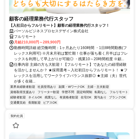
顧客の経理業務代行スタッフ
【入社日からフルリモート】顧客の経理業務代行スタッフ！
パーソルビジネスプロセスデザイン株式会社
フルリモート
月給210,000円～289,900円
勤務時間詳細 総労働時間：1ヶ月あたり160時間 ・1日8時間勤務(フ
レックス利用可) ※月末月初は繁忙期！仕事が落ち着く月半ばはフレ
ックスを利用して早上がりが可能◎ ・残業10～20時間程度 ※顧...
仕事内容 主婦の方も大歓迎！【フルリモート】であなたの経理経験
を活かしませんか？ ★採用選考～入社初日からフルリモート！ ★フ
レックスを活用してワークライフバランス抜群◎ ★主婦（夫）世代
が多く在籍...
業界未経験者歓迎
社員登用あり
副業・WワークOK
主婦・主夫歓迎
資格取得支援あり
フリーター歓迎
学歴不問
固定時間制
転勤なし
フルリモート
経験者歓迎
ネイルOK
残業なし
有資格者歓迎
在宅OK
賞与あり
ブランクOK
交通費支給
長期歓迎
ピアスOK
契約社員