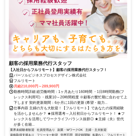
顧客の採用業務代行スタッフ
【入社日からフルリモート】顧客の採用業務代行スタッフ！
パーソルビジネスプロセスデザイン株式会社
フルリモート
月給210,000円～289,900円
勤務時間詳細 総労働時間：1ヶ月あたり160時間 ・1日8時間勤務(フ
レックス利用可) ・残業10～20時間程度 ※顧客の繁忙期に合わせて上
下します 契約更新期間：6か月に1回の更新 (希望・能力...
仕事内容 主婦の方も大歓迎！【フルリモート】であなたの採用経験
を活かしませんか？ ★採用選考～入社初日からフルリモート！ ★フ
レックスを活用してワークライフバランス抜群◎ ★主婦（夫）世代
が多く在籍...
業界未経験者歓迎
社員登用あり
副業・WワークOK
主婦・主夫歓迎
資格取得支援あり
フリーター歓迎
学歴不問
固定時間制
転勤なし
フルリモート