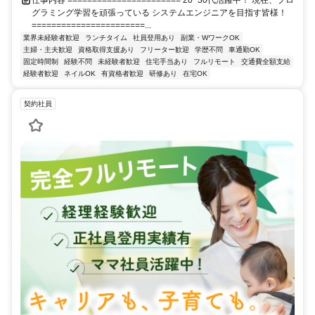
グラミング学習を頑張っている システムエンジニアを目指す皆様！
=======================...
業界未経験者歓迎
ランチタイム
社員登用あり
副業・WワークOK
主婦・主夫歓迎
資格取得支援あり
フリーター歓迎
学歴不問
車通勤OK
固定時間制
経験不問
未経験者歓迎
住宅手当あり
フルリモート
交通費全額支給
経験者歓迎
ネイルOK
有資格者歓迎
研修あり
在宅OK
契約社員