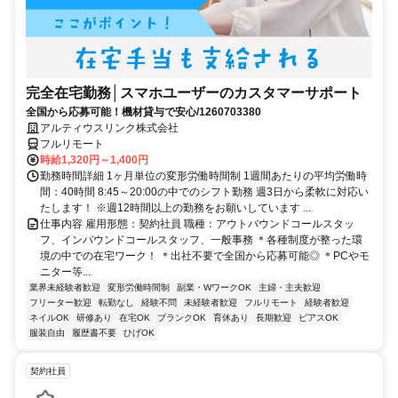
完全在宅勤務│スマホユーザーのカスタマーサポート
全国から応募可能！機材貸与で安心/1260703380
アルティウスリンク株式会社
フルリモート
時給1,320円～1,400円
勤務時間詳細 1ヶ月単位の変形労働時間制 1週間あたりの平均労働時
間：40時間 8:45～20:00の中でのシフト勤務 週3日から柔軟に対応い
たします！ ※週12時間以上の勤務をお願いしています ...
仕事内容 雇用形態：契約社員 職種：アウトバウンドコールスタッ
フ、インバウンドコールスタッフ、一般事務 ＊各種制度が整った環
境の中での在宅ワーク！ ＊出社不要で全国から応募可能◎ ＊PCやモ
ニター等...
業界未経験者歓迎
変形労働時間制
副業・WワークOK
主婦・主夫歓迎
フリーター歓迎
転勤なし
経験不問
未経験者歓迎
フルリモート
経験者歓迎
ネイルOK
研修あり
在宅OK
ブランクOK
育休あり
長期歓迎
ピアスOK
服装自由
履歴書不要
ひげOK
契約社員