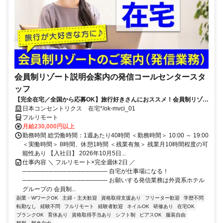
会員制リゾート説明会案内の発信コールセンタースタ
ッフ
【完全在宅／全国から応募OK】旅行好きさんにおススメ！会員制リゾー
トのご案内×テレワーク・リモートワーク◎月収34万円以上も可能！
日本コンセントリクス 在宅*/ok-mvci_01
フルリモート
月給230,000円以上
勤務時間 総労働時間：1週あたり40時間 ＜勤務時間＞ 10:00 ～ 19:00
＜実働時間＞ 8時間、休憩1時間 ＜残業有無＞ 残業月10時間程度の可
能性あり 【入社日】 2026年10月5日...
仕事内容 ＼ フルリモート×完全週休2日 ／
─────────────────── 自宅が仕事場になる！
─────────────────── お願いする発信業務は外資系ホテル
グループの 会員制...
副業・WワークOK
主婦・主夫歓迎
資格取得支援あり
フリーター歓迎
学歴不問
転勤なし
経験不問
フルリモート
経験者歓迎
ネイルOK
研修あり
在宅OK
ブランクOK
育休あり
資格取得手当あり
シフト制
ピアスOK
服装自由