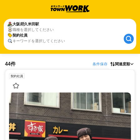
大阪府
久米田駅
職種を選択してください
契約社員
キーワードを選択してください
44件
条件保存
関連度順
契約社員