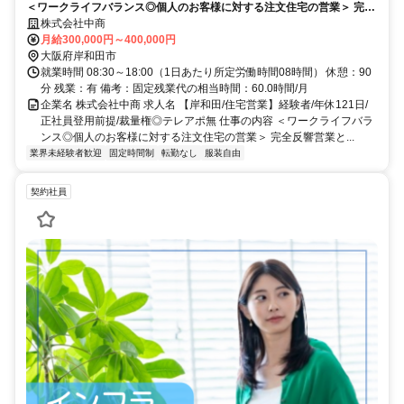
＜ワークライフバランス◎個人のお客様に対する注文住宅の営業＞ 完全
反響営業となり、集客からの反響対応、モデルハウスやHP、SNSからの
株式会社中商
問い合わせ、紹介等のお客様に対しての提案営業をお任せいたします。
月給300,000円～400,000円
大阪府岸和田市
就業時間 08:30～18:00（1日あたり所定労働時間08時間） 休憩：90
分 残業：有 備考：固定残業代の相当時間：60.0時間/月
企業名 株式会社中商 求人名 【岸和田/住宅営業】経験者/年休121日/
正社員登用前提/裁量権◎テレアポ無 仕事の内容 ＜ワークライフバラ
ンス◎個人のお客様に対する注文住宅の営業＞ 完全反響営業と...
業界未経験者歓迎
固定時間制
転勤なし
服装自由
契約社員