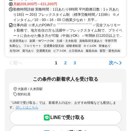
月給208,000円～431,200円
勤務時間詳細 実働時間：1日あたり8時間 平均勤務日数：1ヶ月あた
り18日 〜 20日 フレックスタイム制 （標準労働時間／1日8h） ※メ
インタイム／10：00～16：00 ◎残業少なめ！ 月平...
仕事内容 ☆求人のPOINT☆ ￣￣￣￣￣￣￣￣￣￣ ✅完全フルリモー
ト勤務で、地方在住の方も活躍中 ✅フレックスタイム制で、プライベ
ートに合わせた働き方が可能（中抜けOK） ✅年間休日120日以上で...
社員登用あり
副業・WワークOK
主婦・主夫歓迎
資格取得支援あり
学歴不問
転勤なし
フルリモート
交通費全額支給
経験者歓迎
ネイルOK
研修あり
在宅OK
賞与あり
交通費支給
ピアスOK
土日祝休み
服装自由
髪型・髪色自由
前へ
次へ
1
2
3
この条件の新着求人を受け取る
大阪府 / 久米田駅
契約社員
「LINEで受け取る」では、新着求人のほか、おすすめ情報なども配信しま
す。
詳しくはこちら
LINEで受け取る