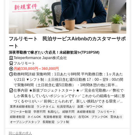
フルリモート 民泊サービスAirbnbのカスタマーサポ
ート
深夜帯勤務で稼ぎたい方必見！未経験歓迎✨(TP18PSM)
Teleperformance Japan株式会社
フルリモート
月給330,000円～360,000円
勤務時間詳細 実働時間：1日あたり8時間 平均勤務日数：1ヶ月あた
り21日 ▼シフト制：土日祝日含む週5日勤務 17：00～翌9：00の間
で実働8時間（土日祝含む週5日勤務） ・1時間休憩の他に前半...
仕事内容 ★新規プロジェクトスタート★ ✅ 完全在宅勤務♪ ✅ 弊社で
しか募集をしていないポジションです♪ ✅ これからの組織を一緒に形
づくるやりがい ✅ 前例にとらわれず、新しい挑戦ができる環境 ✅...
業界未経験者歓迎
ランチタイム
社員登用あり
副業・WワークOK
フリーター歓迎
学歴不問
転勤なし
経験不問
未経験者歓迎
フルリモート
経験者歓迎
ネイルOK
有資格者歓迎
研修あり
在宅OK
ブランクOK
育休あり
オープニングスタッフ
長期歓迎
シフト制
同じ企業の求人