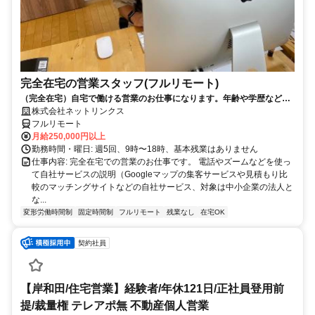
完全在宅の営業スタッフ(フルリモート)
（完全在宅）自宅で働ける営業のお仕事になります。年齢や学歴など問
いません。
株式会社ネットリンクス
フルリモート
月給250,000円以上
勤務時間・曜日: 週5回、9時〜18時、基本残業はありません
仕事内容: 完全在宅での営業のお仕事です。 電話やズームなどを使っ
て自社サービスの説明（Googleマップの集客サービスや見積もり比
較のマッチングサイトなどの自社サービス、対象は中小企業の法人と
な...
変形労働時間制
固定時間制
フルリモート
残業なし
在宅OK
契約社員
【岸和田/住宅営業】経験者/年休121日/正社員登用前
提/裁量権 テレアポ無 不動産個人営業