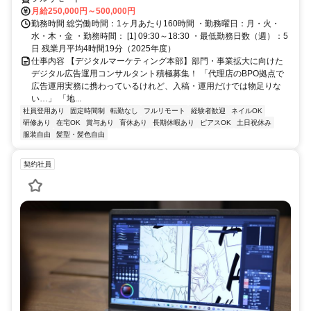
月給250,000円～500,000円
勤務時間 総労働時間：1ヶ月あたり160時間 ・勤務曜日：月・火・
水・木・金 ・勤務時間： [1] 09:30～18:30 ・最低勤務日数（週）：5
日 残業月平均4時間19分（2025年度）
仕事内容 【デジタルマーケティング本部】部門・事業拡大に向けた
デジタル広告運用コンサルタント積極募集！ 「代理店のBPO拠点で
広告運用実務に携わっているけれど、入稿・運用だけでは物足りな
い…」 「地...
社員登用あり
固定時間制
転勤なし
フルリモート
経験者歓迎
ネイルOK
研修あり
在宅OK
賞与あり
育休あり
長期休暇あり
ピアスOK
土日祝休み
服装自由
髪型・髪色自由
契約社員