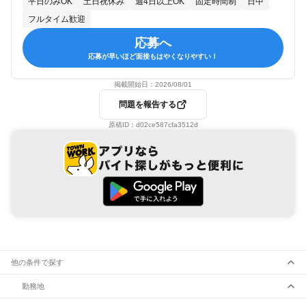
平日のみOK
土日祝休み
週4日以上OK
固定時間制
日中
フルタイム歓迎
応募へ
応募が早いほど面接もはやくなりやすい！
掲載開始日：
2026/08/01
問題を報告する
原稿ID：
d02ce587cfa3512d
他の条件で探す
勤務地