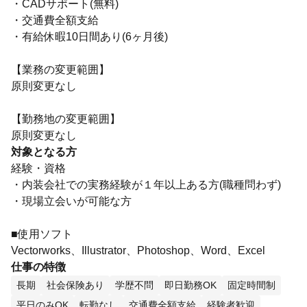
・CADサポート(無料)
・交通費全額支給
・有給休暇10日間あり(6ヶ月後)
【業務の変更範囲】
原則変更なし
【勤務地の変更範囲】
原則変更なし
対象となる方
経験・資格
・内装会社での実務経験が１年以上ある方(職種問わず)
・現場立会いが可能な方
■使用ソフト
Vectorworks、Illustrator、Photoshop、Word、Excel
仕事の特徴
長期
社会保険あり
学歴不問
即日勤務OK
固定時間制
平日のみOK
転勤なし
交通費全額支給
経験者歓迎