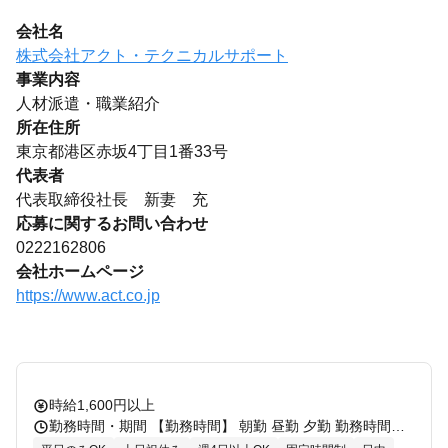
会社名
株式会社アクト・テクニカルサポート
事業内容
人材派遣・職業紹介
所在住所
東京都港区赤坂4丁目1番33号
代表者
代表取締役社長 新妻 充
応募に関するお問い合わせ
0222162806
会社ホームページ
https://www.act.co.jp
時給1,600円以上
勤務時間・期間 【勤務時間】 朝勤 昼勤 夕勤 勤務時間：9:00～18:00(実働8時間00分) ※社員は10:00～16:00をコアタイムとしたフレックスのため 日によって時間変更も可 休憩時間：11:55～12:55 【勤務期間】 長期 即日～長期 3ヶ月毎の更新 【契約期間】 即日～長期 3ヶ月毎の更新