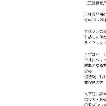
【正社員登
―――――
正社員登用
毎年10～2
育休明けの
引越しを伴
ライフスタ
まずはパー
正社員へキ
対象となる
資格
継続3か月以
非喫煙の方
＼下記に該
◎接客・販
◎週5日×