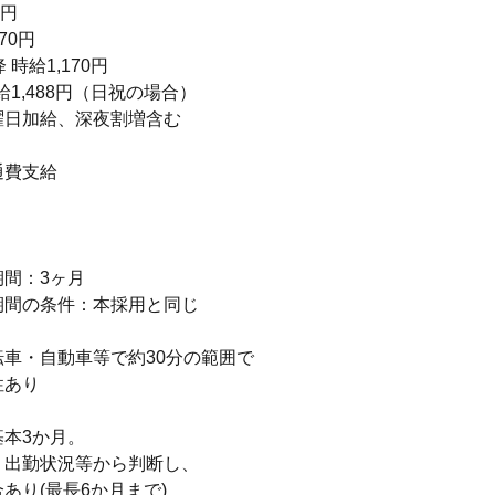
0円
70円
 時給1,170円
給1,488円（日祝の場合）
曜日加給、深夜割増含む
通費支給
り
期間：3ヶ月
期間の条件：本採用と同じ
車・自動車等で約30分の範囲で
性あり
＞
基本3か月。
、出勤状況等から判断し、