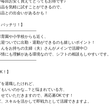
が毎回お安く買えてとってもお得です♪
商品を気軽に試すことができるので、
商品との出会いがあるかも！
さバッチリ！】
――――――――――
保育園や小学校からも近く、
送迎ついでに出勤・退勤ができるのも嬉しいポイント！
さんをお持ちの主婦（夫）さんがメインで活躍中◎
事情にも理解がある環境なので、シフトの相談もしやすいです
――――――――――
K！】
グを退職したけれど、
もいいのかな...？と悩まれている方、
させていただきますので、再応募OKです！
ば、スキルを活かして即戦力として活躍できますよ。