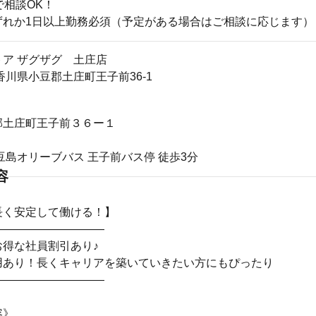
で相談OK！
ずれか1日以上勤務必須（予定がある場合はご相談に応じます）
ア ザグザグ 土庄店
00香川県小豆郡土庄町王子前36-1
郡土庄町王子前３６ー１
豆島オリーブバス 王子前バス停 徒歩3分
容
長く安定して働ける！】
――――――――――
お得な社員割引あり♪
用あり！長くキャリアを築いていきたい方にもぴったり
――――――――――
容》