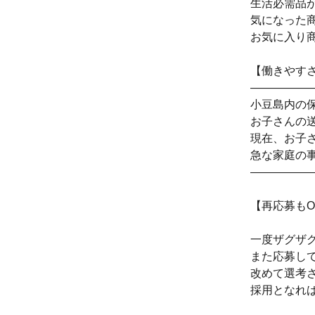
生活必需品
気になった
お気に入り
【働きやす
―――――
小豆島内の
お子さんの
現在、お子
急な家庭の
―――――
【再応募もO
一度ザグザ
また応募して
改めて選考
採用となれ