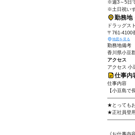
※週3～5日
※土日祝い
勤務地
ドラッグスト
〒761-41
地図を見る
勤務地備考
香川県小豆
アクセス
アクセス 小
仕事内
仕事内容
【小豆島で
―――――
★とっても
★正社員登
―――――
《お仕事内