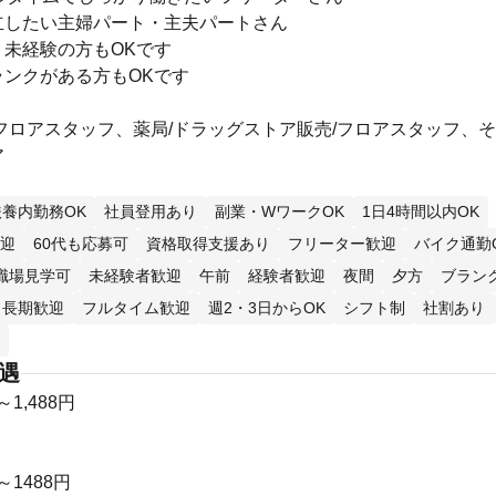
立したい主婦パート・主夫パートさん
ト未経験の方もOKです
ランクがある方もOKです
フロアスタッフ、薬局/ドラッグストア販売/フロアスタッフ、そ
ア
扶養内勤務OK
社員登用あり
副業・WワークOK
1日4時間以内OK
迎
60代も応募可
資格取得支援あり
フリーター歓迎
バイク通勤
職場見学可
未経験者歓迎
午前
経験者歓迎
夜間
夕方
ブラン
長期歓迎
フルタイム歓迎
週2・3日からOK
シフト制
社割あり
待遇
～1,488円
～1488円