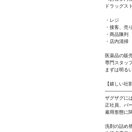
ドラッグス
・レジ
・接客、売
・商品陳列
・店内清掃
医薬品の販
専門スタッ
まずは明る
【嬉しい社
―――――
ザグザグに
正社員、パ
雇用形態に
洗剤の詰め