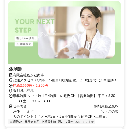
薬剤師
有限会社あかね商事
交通アクセス バス停「小豆島町役場前駅」より徒歩で1分 車通勤OK
交通費支給
時給2,000円～2,300円
香川県小豆郡
勤務時間 シフト制 1日4時間～の勤務OK 【営業時間】 平日：8:30～
17:30 土 ：9:00～13:00
仕事内容 ＝＝＝＝＝＝＝＝＝＝＝＝＝＝＝＝＝＝＝ 調剤業務全般を
お任せします ＝＝＝＝＝＝＝＝＝＝＝＝＝＝＝＝＝＝＝ ＼＼この求
人のポイント！／／ ●週2日・1日4時間から勤務OK ●土曜日...
車通勤OK
経験者歓迎
交通費支給
週2・3日からOK
シフト制