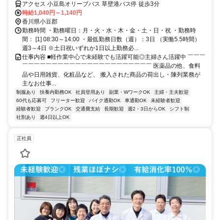
アクセス 小豆島オリーブバス 草壁港バス停 徒歩3分
時給1,040円～1,140円
香川県小豆郡
勤務時間 ・勤務曜日：月・火・水・木・金・土・日・祝 ・勤務時
間： [1] 08:30～14:00 ・最低勤務日数（週）：3日 （実働5.5時間）
週3～4日 ※土日祝いずれか1日以上勤務必...
仕事内容 ■軽作業中心で未経験でも活躍可能◎主婦さん活躍中 ￣￣￣
￣￣￣￣￣￣￣￣￣￣￣￣￣￣￣￣￣￣￣￣￣￣ 医薬品の他、食料
品や日用雑貨、化粧品など、 搬入された商品の荷出し・陳列業務が
主なお仕事...
制服あり
扶養内勤務OK
社員登用あり
副業・WワークOK
主婦・主夫歓迎
60代も応募可
フリーター歓迎
バイク通勤OK
車通勤OK
未経験者歓迎
経験者歓迎
ブランクOK
交通費支給
長期歓迎
週2・3日からOK
シフト制
社割あり
週4日以上OK
正社員