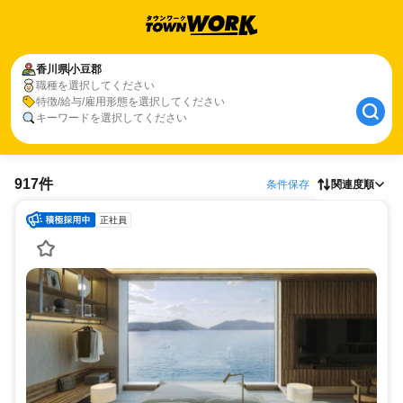
香川県
小豆郡
職種を選択してください
特徴/給与/雇用形態を選択してください
キーワードを選択してください
917件
条件保存
関連度順
正社員