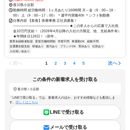
香川県小豆郡
勤務時間 総労働時間：1ヶ月あたり160時間 月～金（9：00～18：
00） 土（9：00～17：00） ＊週平均実働40h ＊シフト制勤務
仕事内容 【新着】医療事務 正社員募集！
―――――――――――――――― ★この求人からの応募で入社祝
金10万円支給！（2026年4月以降の入社の方限定。他、支給条件有）
★年間休日126日！（前年...
業界未経験者歓迎
変形労働時間制
学歴不問
車通勤OK
経験不問
交通費全額支給
研修あり
賞与あり
ブランクOK
育休あり
社割あり
入社祝い金あり
前へ
次へ
1
2
3
4
5
この条件の新着求人を受け取る
香川県 / 小豆郡
「LINEで受け取る」では、新着求人のほか、おすすめ情報なども配信しま
す。
詳しくはこちら
LINEで受け取る
メールで受け取る