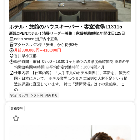
ホテル・旅館のハウスキーパー・客室清掃/113115
新規OPENホテル！清掃リーダー募集！家賃補助8割&年間休日125日
edit x seven 瀬戸内小豆島
アクセス: バス停「安田」から徒歩3分
月給330,000円～410,000円
香川県小豆郡
勤務時間・曜日: 09:00～18:00 1ヶ月単位の変形労働時間制 ※週の平
均労働時間40時間 ※平均所定労働時間：160時間／月
仕事内容: 【仕事内容】 「人手不足のホテル業界に、革新を」 観光立
国・日本において、 ホテル業界は今まさに深刻な人材不足という構
造的課題に直面しています。 特に「清掃現場」はその最前線。 こ
の...
駅近5分以内
シフト制
昇給あり
業務委託