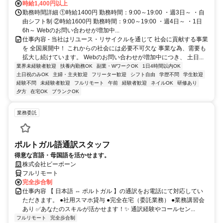
時給1,400円以上
勤務時間詳細 ①時給1400円 勤務時間：9:00～19:00 ・週3日～ ・自
由シフト制 ②時給1600円 勤務時間：9:00～19:00 ・週4日～ ・1日
6h～ Webのお問い合わせが増加中...
仕事内容 - 当社はリユース・リサイクルを通じて 社会に貢献する事業
を 全国展開中！ これからの社会には必要不可欠な 事業な為、需要も
拡大し続けています。 Webのお問い合わせが増加中につき、 土日...
業界未経験者歓迎
扶養内勤務OK
副業・WワークOK
1日4時間以内OK
土日祝のみOK
主婦・主夫歓迎
フリーター歓迎
シフト自由
学歴不問
学生歓迎
経験不問
未経験者歓迎
フルリモート
午前
経験者歓迎
ネイルOK
研修あり
夕方
在宅OK
ブランクOK
業務委託
ポルトガル語通訳スタッフ
得意な言語・母国語を活かせます。
株式会社ビーボーン
フルリモート
完全歩合制
仕事内容 【 日本語 ⇔ ポルトガル 】の通訳をお電話にて対応してい
ただきます。 ●社用スマホ貸与 ●完全在宅（委託業務） ●業務講習会
あり ✅あなたのスキルが活かせます！✨ 通訳経験やコールセン...
フルリモート
完全歩合制