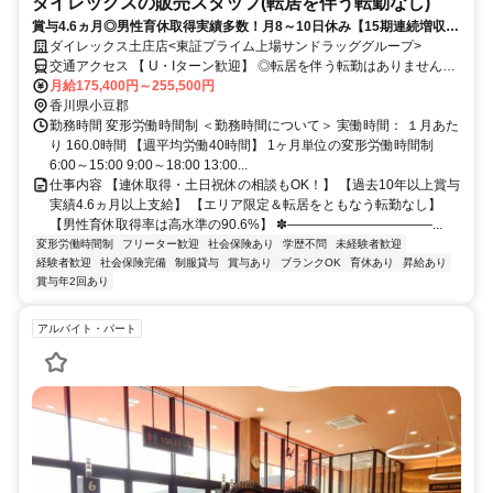
ダイレックスの販売スタッフ(転居を伴う転勤なし)
賞与4.6ヵ月◎男性育休取得実績多数！月8～10日休み【15期連続増収・
増益】★だれでもできる仕事は、あなたにしかできない仕事でもある。
ダイレックス土庄店<東証プライム上場サンドラッググループ>
交通アクセス 【 U・Iターン歓迎】 ◎転居を伴う転勤はありません。
◎マイカー通勤OK
月給175,400円～255,500円
香川県小豆郡
勤務時間 変形労働時間制 ＜勤務時間について＞ 実働時間： １月あた
り 160.0時間 【週平均労働40時間】 1ヶ月単位の変形労働時間制
6:00～15:00 9:00～18:00 13:00...
仕事内容 【連休取得・土日祝休の相談もOK！】 【過去10年以上賞与
実績4.6ヵ月以上支給】 【エリア限定＆転居をともなう転勤なし】
【男性育休取得率は高水準の90.6%】 ✽―――――――――――...
変形労働時間制
フリーター歓迎
社会保険あり
学歴不問
未経験者歓迎
経験者歓迎
社会保険完備
制服貸与
賞与あり
ブランクOK
育休あり
昇給あり
賞与年2回あり
アルバイト・パート