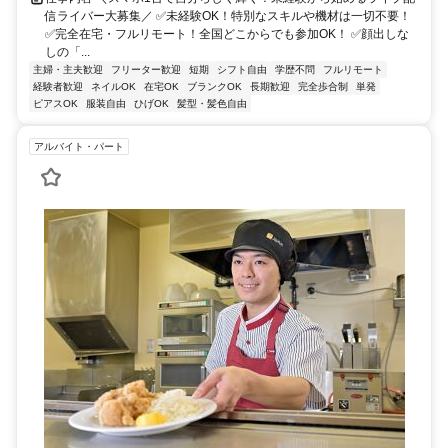
信ライバー大募集／ ✅未経験OK！特別なスキルや機材は一切不要！
✅完全在宅・フルリモート！全国どこからでも参加OK！ ✅顔出しな
しの「...
主婦・主夫歓迎
フリーター歓迎
短期
シフト自由
学歴不問
フルリモート
経験者歓迎
ネイルOK
在宅OK
ブランクOK
長期歓迎
完全歩合制
単発
ピアスOK
服装自由
ひげOK
髪型・髪色自由
アルバイト・パート