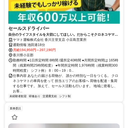
セールスドライバー
自分のライフスタイルを大切にしてほしい。だからこそクロネコヤマト
は収入も休日も充実
ヤマト運輸株式会社 香川主管支店 小豆島営業所
通勤情報 池田港18分
月給194,950円～207,190円
香川県小豆郡
勤務時間 ●1日所定時間 8時間 /週所定40時間 ●月間所定時間は 165時
間（残業時間25時間程度） ●年間所定時間 1,976時間（残業時間300
時間程度） シフト例） 8：00～19：0...
仕事内容 あなたの届ける荷物が、 誰かの特別な一日をつくる。 クロ
ネコヤマトの車両を使って 担当エリアのお客様へ 荷物を配達・集荷
する仕事です。 加えて、セールス活動も行います。 地域に密着し、
お客...
未経験者歓迎
研修あり
交通費支給
シフト制
業務委託