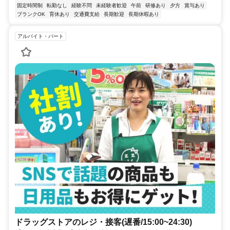
固定時間制
転勤なし
経験不問
未経験者歓迎
午前
研修あり
夕方
賞与あり
ブランクOK
育休あり
交通費支給
長期歓迎
長期休暇あり
アルバイト・パート
ドラッグストアのレジ・接客(遅番/15:00~24:30)