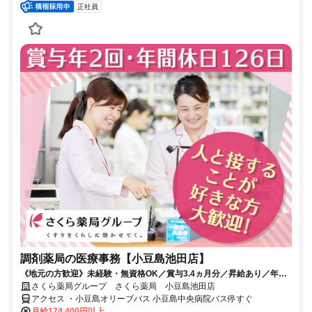
正社員
調剤薬局の医療事務【小豆島池田店】
《地元の方歓迎》未経験・無資格OK／賞与3.4ヵ月分／昇給あり／年休
126日（前年度実績）／平均有休取得数11.5日（2025度実績）
さくら薬局グループ さくら薬局 小豆島池田店
アクセス ・小豆島オリーブバス 小豆島中央病院バス停すぐ
月給174,400円以上