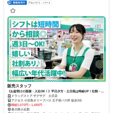
アルバイト・パート
販売スタッフ
《お盆明けの面接・入社OK！》平日夕方・土日祝は時給UP！社割・社
員登用・扶養内OKなどメリット沢山！主婦さん活躍中
ドラッグストア ザグザグ 土庄店
アクセス 小豆島オリーブバス 王子前バス停 徒歩3分
時給1,070円～1,488円
香川県小豆郡