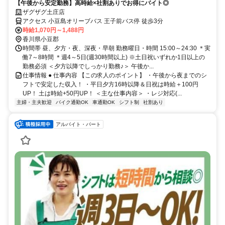
【午後から安定勤務】高時給×社割ありでお得にバイト◎
ザグザグ土庄店
アクセス 小豆島オリーブバス 王子前バス停 徒歩3分
時給1,070円～1,488円
香川県小豆郡
時間帯 昼、夕方・夜、深夜・早朝 勤務曜日・時間 15:00～24:30 ＊実
働7～8時間 ＊週4～5日(週30時間以上) ※土日祝いずれか1日以上の
勤務必須 ＜夕方以降でしっかり勤務♪＞ 午後か...
仕事情報 ● 仕事内容 【この求人のポイント】 ・午後から夜までのシ
フトで安定した収入！ ・平日夕方16時以降＆日祝は時給＋100円
UP！ 土は時給+50円UP！ ＜主な仕事内容＞ ・レジ対応(...
主婦・主夫歓迎
バイク通勤OK
車通勤OK
シフト制
社割あり
アルバイト・パート