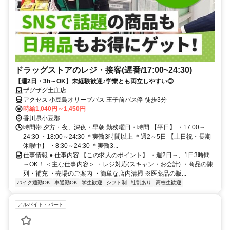
ドラッグストアのレジ・接客(遅番/17:00~24:30)
【週2日・3h～OK】未経験歓迎♪学業とも両立しやすい◎
ザグザグ土庄店
アクセス 小豆島オリーブバス 王子前バス停 徒歩3分
時給1,040円～1,450円
香川県小豆郡
時間帯 夕方・夜、深夜・早朝 勤務曜日・時間 【平日】 ・17:00～
24:30 ・18:00～24:30 ＊実働3時間以上 ＊週2～5日 【土日祝・長期
休暇中】 ・8:30～24:30 ＊実働3...
仕事情報 ● 仕事内容 【この求人のポイント】 ・週2日～、1日3時間
～OK！ ＜主な仕事内容＞ ・レジ対応(スキャン・お会計) ・商品の陳
列・補充 ・売場のご案内 ・簡単な店内清掃 ※医薬品の販...
バイク通勤OK
車通勤OK
学生歓迎
シフト制
社割あり
高校生歓迎
アルバイト・パート