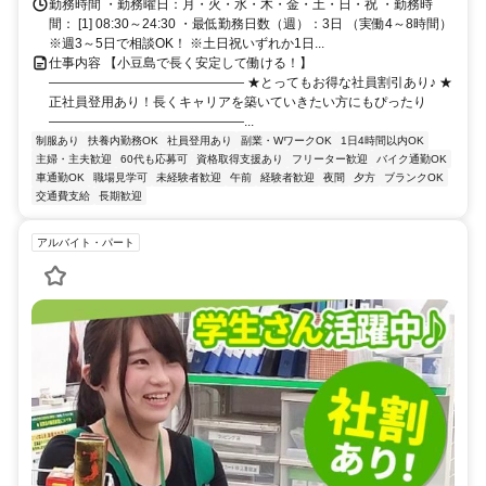
勤務時間 ・勤務曜日：月・火・水・木・金・土・日・祝 ・勤務時
間： [1] 08:30～24:30 ・最低勤務日数（週）：3日 （実働4～8時間）
※週3～5日で相談OK！ ※土日祝いずれか1日...
仕事内容 【小豆島で長く安定して働ける！】
――――――――――――――― ★とってもお得な社員割引あり♪ ★
正社員登用あり！長くキャリアを築いていきたい方にもぴったり
―――――――――――――――...
制服あり
扶養内勤務OK
社員登用あり
副業・WワークOK
1日4時間以内OK
主婦・主夫歓迎
60代も応募可
資格取得支援あり
フリーター歓迎
バイク通勤OK
車通勤OK
職場見学可
未経験者歓迎
午前
経験者歓迎
夜間
夕方
ブランクOK
交通費支給
長期歓迎
アルバイト・パート