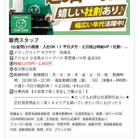
販売スタッフ
《お盆明けの面接・入社OK！》平日夕方・土日祝は時給UP！社割・社
員登用・扶養内OKなどメリット沢山！主婦さん活躍中
ドラッグストア ザグザグ 内海店
アクセス 小豆島オリーブバス 草壁港バス停 徒歩3分
時給1,070円～1,463円
香川県小豆郡
勤務時間 ・勤務曜日：月・火・水・木・金・土・日・祝 ・勤務時
間： [1] 08:30～22:30 ・最低勤務日数（週）：3日 （実働4～8時間）
※週3～5日で相談OK！ ※土日祝いずれか1日...
仕事内容 【小豆島で長く安定して働ける！】
――――――――――――――― ★とってもお得な社員割引あり♪ ★
正社員登用あり！長くキャリアを築いていきたい方にもぴったり
―――――――――――――――...
制服あり
業界未経験者歓迎
扶養内勤務OK
社員登用あり
副業・WワークOK
1日4時間以内OK
主婦・主夫歓迎
60代も応募可
資格取得支援あり
フリーター歓迎
バイク通勤OK
学歴不問
車通勤OK
経験不問
未経験者歓迎
午前
経験者歓迎
夜間
夕方
ブランクOK