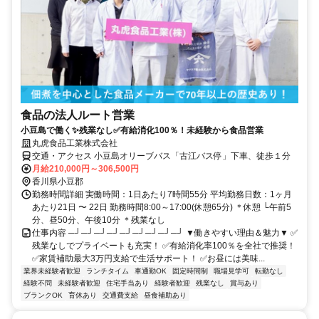
食品の法人ルート営業
小豆島で働く✨残業なし✅有給消化100％！未経験から食品営業
丸虎食品工業株式会社
交通・アクセス 小豆島オリーブバス「古江バス停」下車、徒歩１分
月給210,000円～306,500円
香川県小豆郡
勤務時間詳細 実働時間：1日あたり7時間55分 平均勤務日数：1ヶ月
あたり21日 〜 22日 勤務時間8:00～17:00(休憩65分) ＊休憩 └午前5
分、昼50分、午後10分 ＊残業なし
仕事内容 ─┘─┘─┘─┘─┘─┘─┘─┘─┘ ▼働きやすい理由＆魅力▼ ✅
残業なしでプライベートも充実！ ✅有給消化率100％を全社で推奨！
✅家賃補助最大3万円支給で生活サポート！ ✅お昼には美味...
業界未経験者歓迎
ランチタイム
車通勤OK
固定時間制
職場見学可
転勤なし
経験不問
未経験者歓迎
住宅手当あり
経験者歓迎
残業なし
賞与あり
ブランクOK
育休あり
交通費支給
昼食補助あり