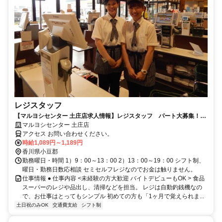
レジスタッフ
【マルヨシセンター 土庄店求人情報】レジスタッフ パート大募集！主
婦、主夫大歓迎！
マルヨシセンター 土庄店
アクセス お問い合わせください。
時給1,089円～1,189円
香川県小豆郡
勤務曜日・時間 1）9：00～13：00 2）13：00～19：00 シフト制、
曜日・勤務日数応相談 セミセルフレジなのでお金は触りません。
仕事情報 ● 仕事内容 <未経験の方大歓迎 バイトデビューもOK > 食品
スーパーのレジや品出し、清掃などを担当。 レジは自動釣銭機なの
で、お仕事はとってもシンプル 初めての方も「1ヶ月で覚えられま...
土日祝のみOK
交通費支給
シフト制