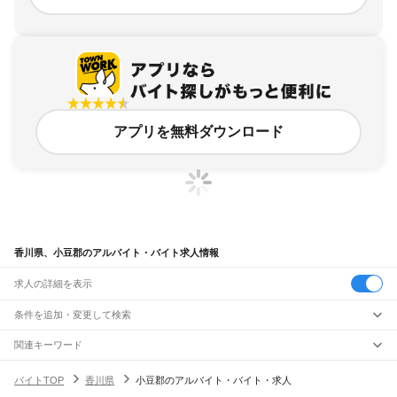
アプリを無料ダウンロード
香川県、小豆郡のアルバイト・バイト求人情報
求人の詳細を表示
条件を追加・変更して検索
市区町村を追加・変更
関連キーワード
香川県 小豆郡 小豆島町
香川県 小豆島
香川県 小豆郡 住み込み
香川県
駅を追加・変更
バイトTOP
香川県
小豆郡のアルバイト・バイト・求人
香川県 小豆郡 マルヨシ
香川県 小豆郡 週3日 小豆島町
香川県
すべて