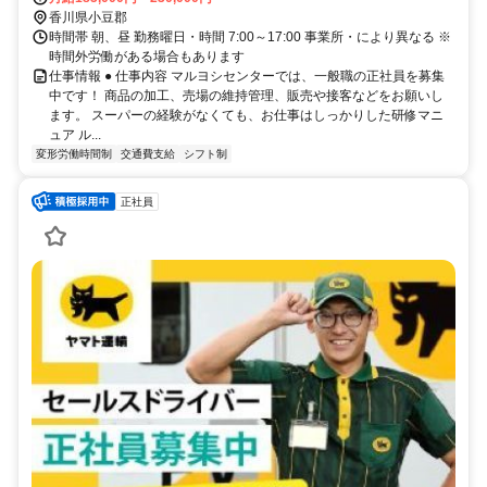
香川県小豆郡
時間帯 朝、昼 勤務曜日・時間 7:00～17:00 事業所・により異なる ※
時間外労働がある場合もあります
仕事情報 ● 仕事内容 マルヨシセンターでは、一般職の正社員を募集
中です！ 商品の加工、売場の維持管理、販売や接客などをお願いし
ます。 スーパーの経験がなくても、お仕事はしっかりした研修マニ
ュア ル...
変形労働時間制
交通費支給
シフト制
正社員