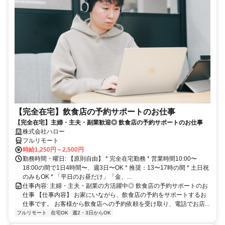
【完全在宅】飲食店の予約サポートのお仕事
【完全在宅】主婦・主夫・副業歓迎◎ 飲食店の予約サポートのお仕事
株式会社ハロー
フルリモート
時給1,250円～2,500円
勤務時間・曜日: 【原則自由】 * 完全在宅勤務 * 営業時間10:00〜
18:00の間で1日4時間〜、週3日〜OK * 推奨：13〜17時の間 * 土日祝
のみもOK * 「平日のお昼だけ」「金、...
仕事内容: 主婦・主夫・副業の方活躍中◎ 飲食店の予約サポートのお
仕事 【仕事内容】 お家にいながら、飲食店の予約をサポートするお
仕事です。 お客様から飲食店への予約依頼を受け取り、電話でお店...
フルリモート
在宅OK
週2・3日からOK