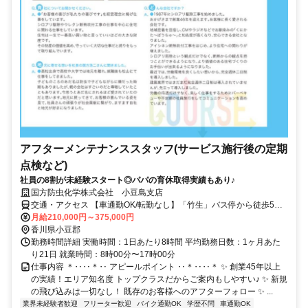
アフターメンテナンススタッフ(サービス施行後の定期
点検など)
社員の8割が未経験スタート◎パパの育休取得実績もあり♪
国方防虫化学株式会社 小豆島支店
交通・アクセス 【車通勤OK/転勤なし】「竹生」バス停から徒歩5分
程度
月給210,000円～375,000円
香川県小豆郡
勤務時間詳細 実働時間：1日あたり8時間 平均勤務日数：1ヶ月あた
り21日 就業時間：8時00分〜17時00分
仕事内容 ＊‥‥＊‥ アピールポイント ‥＊‥‥＊ ✨ 創業45年以上
の実績！エリア知名度 トップクラスだからご案内もしやすい♪ ✨ 新規
の飛び込みは一切なし！ 既存のお客様へのアフターフォロー ✨ ...
業界未経験者歓迎
フリーター歓迎
バイク通勤OK
学歴不問
車通勤OK