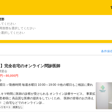
度郡
してください
雇用形態を選択してください
を選択してください
条件保
定】完全在宅のオンライン問診医師
博愛会
0円～80,000円
ト
日: ✅勤務時間 毎週水曜日 10:00～19:00 ※他の曜日もご相談に乗れ
 スキマ時間に医師の診察が受けられる オンライン診療サービス。 事業拡
患者様に 高品質な医療の提供をしていくため、 医師の皆様のお力添え
 ご自宅などでのオンライン診...
ルリモート
残業なし