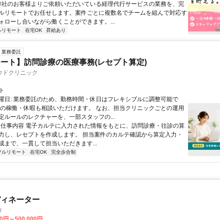
 弊社のお客様よりご依頼いただいている経理代行サービスの業務を、完
ルリモートでお任せします。案件ごとに複数名でチームを組んで対応す
ォローし合いながら働くことができます。...
ルリモート
在宅OK
昇給あり
業務委託
ート】訪問診療の医療事務(レセプト算定)
ウドクリニック
ト
曜日: 業務委託のため、勤務時間・休日はフレキシブルに調整可能で
祝の稼働・休暇も相談いただけます。 なお、担当クリニックごとの運用
定ルールのレクチャーを、一部スタッフの...
 ■ 仕事内容 電子カルテに入力された情報をもとに、訪問診療・往診の算
力し、レセプトを作成します。 担当案件のカルテ確認から算定入力・
成まで、一貫して担当いただきます...
フルリモート
在宅OK
完全歩合制
ディネーター
タ
00円～500,000円