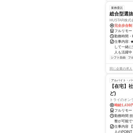
業務委託
総合型選抜
HUSTAR株式
完全歩合制
フルリモー
勤務時間・曜
仕事内容:
して一緒に
人も活躍中
シフト自由
フ
同じ企業の求人
アルバイト・パ
【在宅】社
ど)
トライのオン
時給1,430
フルリモー
勤務時間 
整が可能で
仕事内容 
人のPOIN