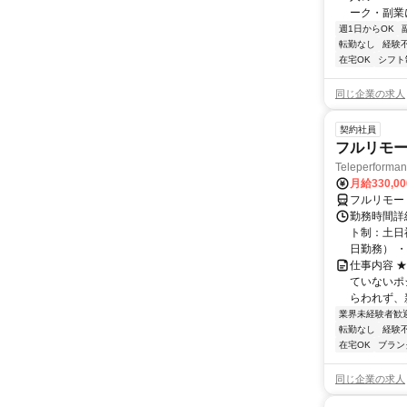
ーク・副業に
週1日からOK
転勤なし
経験
在宅OK
シフト
同じ企業の求人
契約社員
フルリモー
Teleperform
月給330,0
フルリモー
勤務時間詳
ト制：土日
日勤務） ・
仕事内容 
ていないポ
らわれず、新
業界未経験者歓
転勤なし
経験
在宅OK
ブラン
同じ企業の求人