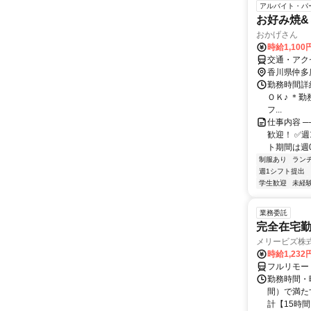
アルバイト・パ
お好み焼
おかげさん
時給1,10
交通・アク
香川県仲多
勤務時間詳細 平
ＯＫ♪ ＊
フ...
仕事内容 ─
歓迎！ ✅
ト期間は週0日
制服あり
ラン
週1シフト提出
学生歓迎
未経
業務委託
完全在宅勤
メリービズ株
時給1,23
フルリモー
勤務時間・曜
間）で満たす
計【15時間】