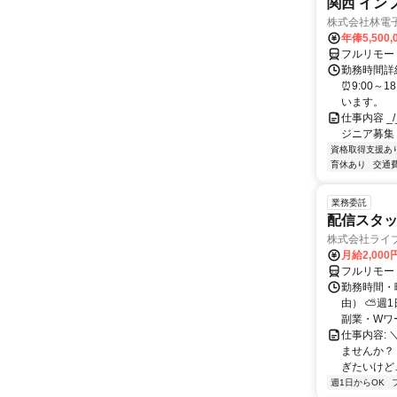
関西 イン
株式会社林電
年俸5,500,
フルリモー
勤務時間詳細
⏰9:00～
います。
仕事内容 _/_
ジニア募集
資格取得支援あ
育休あり
交通
業務委託
配信スタッ
株式会社ライ
月給2,000
フルリモー
勤務時間・
由） ⛅週1
副業・Wワ
仕事内容: 
ませんか？
ぎたいけど…
週1日からOK