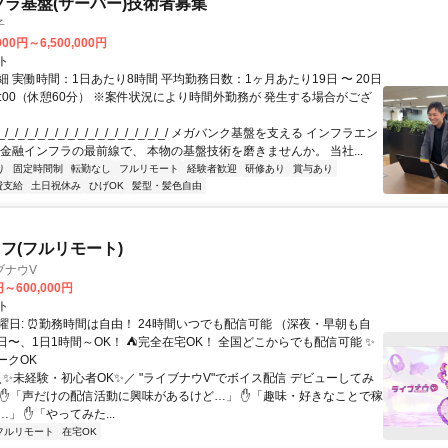
フラ基盤(サーバー)技術者募集
子
000円～6,500,000円
ト
 実働時間：1日あたり8時間 平均勤務日数：1ヶ月あたり19日 〜 20日
18:00（休憩60分） ※案件状況により時間外勤務が 発生する場合がござ
/_/_/_/_/_/_/_/_/_/_/_/_/_/_/_/_/ メガバンク基盤を支える インフラエン
 金融インフラの最前線で、 本物の基盤技術を磨きませんか。 当社...
り
固定時間制
転勤なし
フルリモート
経験者歓迎
研修あり
賞与あり
費支給
土日祝休み
ひげOK
髪型・髪色自由
フ(フルリモート)
ブナウV
円～600,000円
ト
曜日: ⏰勤務時間は自由！ 24時間いつでも配信可能 （深夜・早朝も自
日〜、1日1時間～OK！ ⛺完全在宅OK！ 全国どこからでも配信可能 ✨
ークOK
＼✨未経験・初心者OK✨／ "ライブナウV"でボイス配信 デビューしてみ
 ✋「声だけの配信活動に興味があるけど…」 ✋「趣味・好きなことで稼
」 ✋「やってみた...
フルリモート
在宅OK