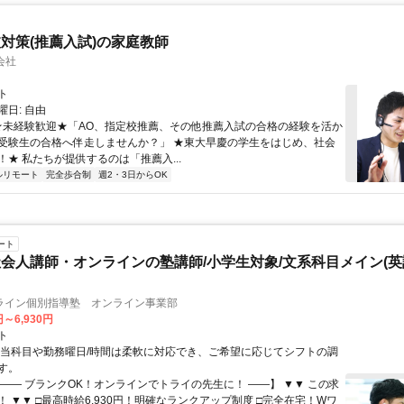
対策(推薦入試)の家庭教師
会社
ト
日: 自由
 ★未経験歓迎★「AO、指定校推薦、その他推薦入試の合格の経験を活か
受験生の合格へ伴走しませんか？」 ★東大早慶の学生をはじめ、社会
！★ 私たちが提供するのは「推薦入...
ルリモート
完全歩合制
週2・3日からOK
ート
会人講師・オンラインの塾講師/小学生対象/文系科目メイン(
ライン個別指導塾 オンライン事業部
円～6,930円
ト
担当科目や勤務曜日/時間は柔軟に対応でき、ご希望に応じてシフトの調
す。
【―― ブランクOK！オンラインでトライの先生に！ ――】 ▼▼ この求
T！ ▼▼ □最高時給6,930円！明確なランクアップ制度 □完全在宅！Wワ