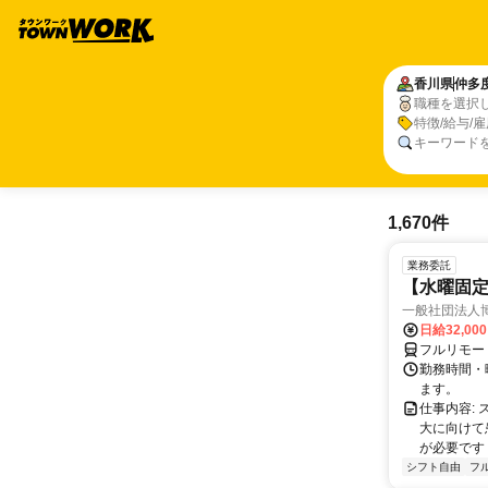
香川県
仲多
職種を選択
特徴/給与/
キーワード
1,670件
業務委託
【水曜固
一般社団法人
日給32,00
フルリモー
勤務時間・曜
ます。
仕事内容:
大に向けて
が必要です！
シフト自由
フ