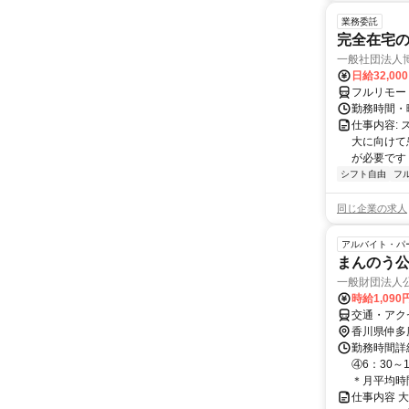
業務委託
完全在宅
一般社団法人
日給32,00
フルリモー
勤務時間・曜
仕事内容:
大に向けて
が必要です！
シフト自由
フ
同じ企業の求人
アルバイト・パ
まんのう
一般財団法人
時給1,090
交通・アク
香川県仲多
勤務時間詳細 
④6：30～
＊月平均時間
仕事内容 