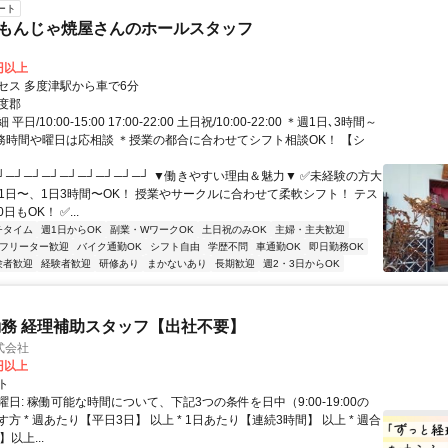
ート
&もんじゃ焼屋さんのホールスタッフ
0円以上
セス 多度津駅から車で6分
度郡
日/10:00-15:00 17:00-22:00 土日祝/10:00-22:00 ＊週1日､3時間～
勤務時間や曜日は応相談 ＊授業の都合に合わせてシフト相談OK！ 【シ
┘─┘─┘─┘─┘─┘─┘─┘─┘ ▼働きやすい理由＆魅力▼ ✅未経験の方大
週1日〜、1日3時間〜OK！ 授業やサークルに合わせて柔軟シフト！ テス
もOK！ ✅...
チタイム
週1日からOK
副業・WワークOK
土日祝のみOK
主婦・主夫歓迎
フリーター歓迎
バイク通勤OK
シフト自由
学歴不問
車通勤OK
即日勤務OK
験者歓迎
経験者歓迎
研修あり
まかないあり
長期歓迎
週2・3日からOK
務 経理補助スタッフ【出社不要】
式会社
2円以上
ト
日: 稼働可能な時間について、下記3つの条件を日中（9:00-19:00の
方 * 週あたり【平日3日】 以上 * 1日あたり【連続3時間】 以上 * 週合
以上...