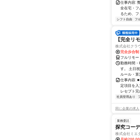
仕事内容:
全在宅・フ
るため、フ
シフト自由
フ
【完全リモ
株式会社クラ
完全歩合制
フルリモー
勤務時間・
す。 土日
ルール・算
仕事内容:
定項目を入
レセプト完
社員登用あり
同じ企業の求人
業務委託
探究コー
株式会社ミエ
月給200,0