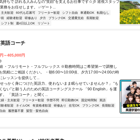
気持ちで 訪れる人みんなの”笑顔”を支えるお仕事です☆彡 巡視スタッフ
業務をお任せします。 ✅ゲート...
・主夫歓迎
60代も応募可
フリーター歓迎
シフト自由
車通勤OK
転勤なし
午前
経験者歓迎
研修あり
夕方
ブランクOK
交通費支給
長期歓迎
シフト制
週4日以上OK
リゾート
な英語コーチ
0円～405,000円
ト
細 ・フルリモート・フルフレックス ※勤務時間はご希望第一で調整し
気軽にご相談ください。 ・朝6:00〜10:00頃、夕方17:00〜24:00の時
レッスンを提供して...
「せっかく身につけた英語力、使わないまま眠らせていませんか？」 “も
ない”と願う人のための英語コーチングスクール 「90 English」を運
。 「英語コーチ」と聞く...
主婦・主夫歓迎
フリーター歓迎
学歴不問
即日勤務OK
固定時間制
英語
経験者歓迎
ネイルOK
有資格者歓迎
研修あり
在宅OK
ブランクOK
長期歓迎
自由
履歴書不要
髪型・髪色自由