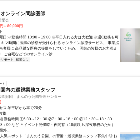
のオンライン問診医師
博愛会
0円～80,000円
ト
日: ✅勤務時間 10:00～19:00 ※平日入れる方は大歓迎 ※週0勤務も可
 スキマ時間に医師の診察が受けられる オンライン診療サービス。 事業拡
患者様に 高品質な医療の提供をしていくため、 医師の皆様のお力添え
 ご自宅などでのオンライン診...
ルリモート
残業なし
ート
公園内の巡視業務スタッフ
公園財団 まんのう公園管理センター
円
セス 琴平駅から車で20分
度郡
勤務時間 ①6:30～12：30 ②7：00～18：00 ③12：30～18：30
18：00 など ＊イベント開催時・夜間有（18歳以上/深夜勤務のため）
外...
大人気スポット「まんのう公園」の警備・巡視業務スタッフ募集中◎ お