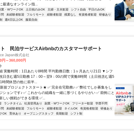
最適なオンライン指...
副業・WワークOK
土日祝のみOK
主婦・主夫歓迎
シフト自由
平日のみOK
不問
未経験者歓迎
フルリモート
経験者歓迎
残業なし
有資格者歓迎
研修あり
制
週4日以上OK
服装自由
ト 民泊サービスAirbnbのカスタマーサポート
ance Japan株式会社
00円～360,000円
ト
細 実働時間：1日あたり8時間 平均勤務日数：1ヶ月あたり21日 ▼シフ
祝日含む週5日勤務 17：00～翌9：00の間で実働8時間（土日祝含む週5
1時間休憩の他に前半...
★新規プロジェクトスタート★ ✅ 完全在宅勤務♪ ✅ 弊社でしか募集をし
ジションです♪ ✅ これからの組織を一緒に形づくるやりがい ✅ 前例にと
しい挑戦ができる環境 ✅...
迎
ランチタイム
社員登用あり
副業・WワークOK
フリーター歓迎
学歴不問
不問
未経験者歓迎
フルリモート
経験者歓迎
ネイルOK
有資格者歓迎
研修あり
クOK
育休あり
オープニングスタッフ
長期歓迎
シフト制