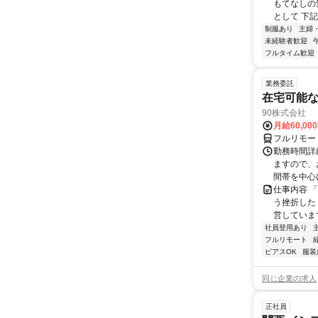
もてなしの
として 下記
制服あり
主婦
未経験者歓迎
フルタイム歓迎
業務委託
在宅可能
90株式会社
月給60,00
フルリモー
勤務時間詳
ますので、お
間帯を中心に
仕事内容 
う挫折したく
営しています
社員登用あり
フルリモート
ピアスOK
服装
同じ企業の求人
正社員