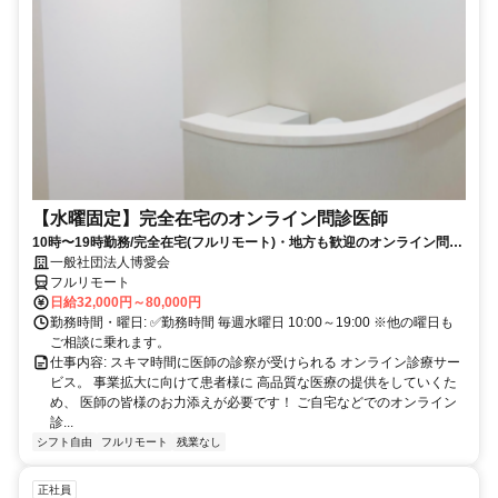
【水曜固定】完全在宅のオンライン問診医師
10時〜19時勤務/完全在宅(フルリモート)・地方も歓迎のオンライン問診
業務
一般社団法人博愛会
フルリモート
日給32,000円～80,000円
勤務時間・曜日: ✅勤務時間 毎週水曜日 10:00～19:00 ※他の曜日も
ご相談に乗れます。
仕事内容: スキマ時間に医師の診察が受けられる オンライン診療サー
ビス。 事業拡大に向けて患者様に 高品質な医療の提供をしていくた
め、 医師の皆様のお力添えが必要です！ ご自宅などでのオンライン
診...
シフト自由
フルリモート
残業なし
正社員