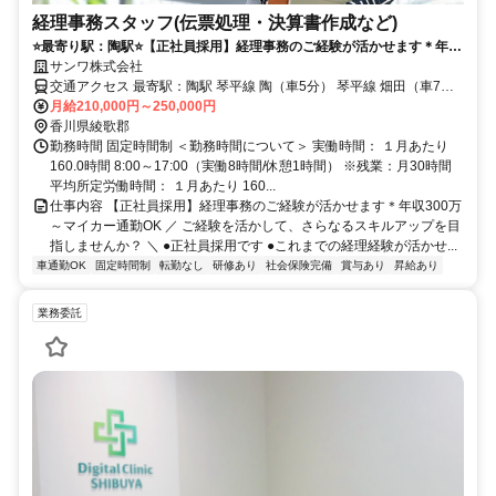
経理事務スタッフ(伝票処理・決算書作成など)
⭐️最寄り駅：陶駅⭐️【正社員採用】経理事務のご経験が活かせます＊年収
300万～マイカー通勤OK
サンワ株式会社
交通アクセス 最寄駅：陶駅 琴平線 陶（車5分） 琴平線 畑田（車7
月給210,000円～250,000円
分） ＜車通勤OKです／当面の間転勤なし＞
香川県綾歌郡
勤務時間 固定時間制 ＜勤務時間について＞ 実働時間： １月あたり
160.0時間 8:00～17:00（実働8時間/休憩1時間） ※残業：月30時間
平均所定労働時間： １月あたり 160...
仕事内容 【正社員採用】経理事務のご経験が活かせます＊年収300万
～マイカー通勤OK ／ ご経験を活かして、さらなるスキルアップを目
指しませんか？ ＼ ●正社員採用です ●これまでの経理経験が活かせ...
車通勤OK
固定時間制
転勤なし
研修あり
社会保険完備
賞与あり
昇給あり
業務委託