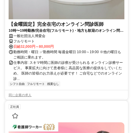
【金曜固定】完全在宅のオンライン問診医師
10時〜19時勤務/完全在宅(フルリモート)・地方も歓迎のオンライン問診
業務
一般社団法人博愛会
フルリモート
日給32,000円～80,000円
勤務時間・曜日: ✅勤務時間 毎週金曜日 10:00～19:00 ※他の曜日も
ご相談に乗れます。
仕事内容: スキマ時間に医師の診察が受けられる オンライン診療サー
ビス。 事業拡大に向けて患者様に 高品質な医療の提供をしていくた
め、 医師の皆様のお力添えが必要です！ ご自宅などでのオンライン
診...
シフト自由
フルリモート
残業なし
同じ企業の求人
正社員