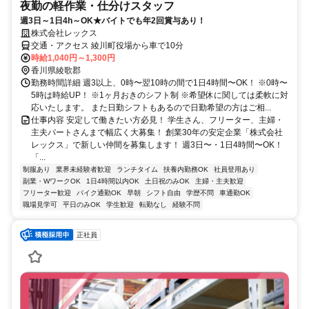
夜勤の軽作業・仕分けスタッフ
週3日～1日4h～OK★バイトでも年2回賞与あり！
株式会社レックス
交通・アクセス 綾川町役場から車で10分
時給1,040円～1,300円
香川県綾歌郡
勤務時間詳細 週3以上、0時〜翌10時の間で1日4時間〜OK！ ※0時〜
5時は時給UP！ ※1ヶ月おきのシフト制 ※希望休に関しては柔軟に対
応いたします。 また日勤シフトもあるので日勤希望の方はご相...
仕事内容 安定して働きたい方必見！ 学生さん、フリーター、主婦・
主夫パートさんまで幅広く大募集！ 創業30年の安定企業「株式会社
レックス」で新しい仲間を募集します！ 週3日〜・1日4時間〜OK！
「...
制服あり
業界未経験者歓迎
ランチタイム
扶養内勤務OK
社員登用あり
副業・WワークOK
1日4時間以内OK
土日祝のみOK
主婦・主夫歓迎
フリーター歓迎
バイク通勤OK
早朝
シフト自由
学歴不問
車通勤OK
職場見学可
平日のみOK
学生歓迎
転勤なし
経験不問
正社員