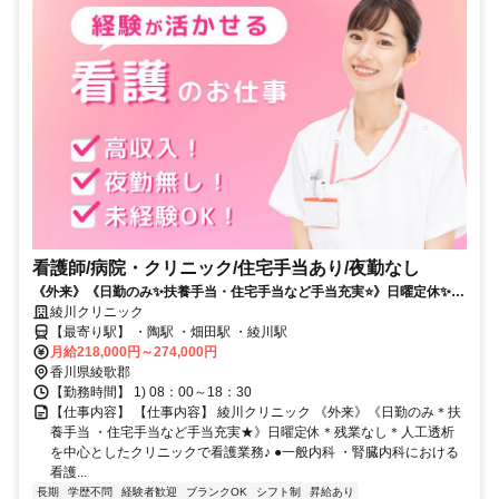
看護師/病院・クリニック/住宅手当あり/夜勤なし
《外来》《日勤のみ✨扶養手当・住宅手当など手当充実⭐》日曜定休✨残
業なし✨人工透析を中心としたクリニックで看護業務✨
綾川クリニック
【最寄り駅】 ・陶駅 ・畑田駅 ・綾川駅
月給218,000円～274,000円
香川県綾歌郡
【勤務時間】 1) 08：00～18：30
【仕事内容】 【仕事内容】 綾川クリニック 《外来》《日勤のみ＊扶
養手当 ・住宅手当など手当充実★》日曜定休＊残業なし＊人工透析
を中心としたクリニックで看護業務♪ ●一般内科 ・腎臓内科における
看護...
長期
学歴不問
経験者歓迎
ブランクOK
シフト制
昇給あり