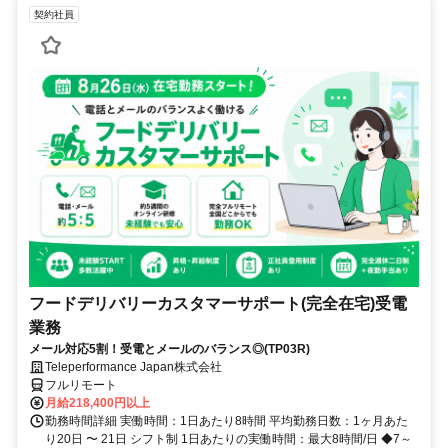
契約社員
フードデリバリーカスタマーサポート(完全在宅)受電
業務
メール対応5割！受電とメールのバランス◎(TP03R)
Teleperformance Japan株式会社
フルリモート
月給218,400円以上
勤務時間詳細 実働時間：1日あたり8時間 平均勤務日数：1ヶ月あた
り20日 〜 21日 シフト制 1日あたりの実働時間：最大8時間/日 ◆7～