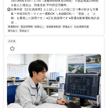
160.0時間 8:00～17:00（実働8時間/休憩1時間） ※固定残業20時間
を超えた場合は、別途支給 平均所定労働時...
仕事内容 【正社員採用】人と話したり人の役に立つ事が好きな方募
集＊年収300万～マイカー通勤OK ＼未経験OK♪！「意欲」と「人
柄」を重視した採用です／ ●正社員採用です ●普通自動車運転免許必
須 ...
車通勤OK
固定時間制
転勤なし
未経験者歓迎
研修あり
社会保険完備
賞与あり
昇給あり
正社員