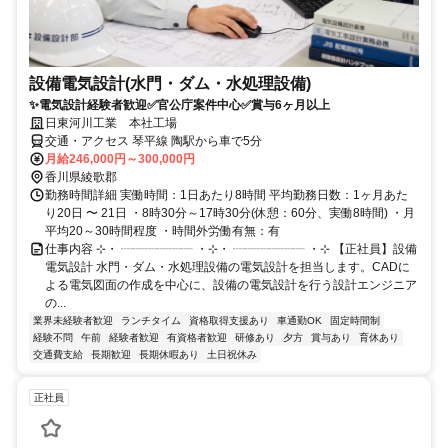
設備電気設計(水門・ダム・水処理設備)
✨電気設計経験者歓迎✅官公庁案件中心✅賞与6ヶ月以上
日東河川工業 本社工場
交通・アクセス 琴平線 陶駅から車で5分
月給246,000円～300,000円
香川県綾歌郡
勤務時間詳細 実働時間：1日あたり8時間 平均勤務日数：1ヶ月あた
り20日 〜 21日 ・8時30分～17時30分(休憩：60分、実働8時間) ・月
平均20～30時間程度 ・時間外労働有無：有
仕事内容 ⊹・ ┈┈┈┈┈┈ ・⊹・ ┈┈┈┈┈┈ ・⊹ 【正社員】設備
電気設計 水門・ダム・水処理設備の電気設計を担当します。CADに
よる電気図面の作成を中心に、設備の電気設計を行う設計エンジニア
の...
業界未経験者歓迎
ランチタイム
資格取得支援あり
車通勤OK
固定時間制
経験不問
午前
経験者歓迎
有資格者歓迎
研修あり
夕方
賞与あり
育休あり
交通費支給
長期歓迎
長期休暇あり
土日祝休み
正社員