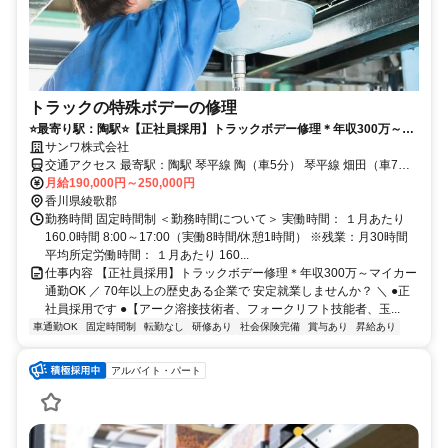
トラックの特殊ボデーの修理
⭐️最寄り駅：陶駅⭐️【正社員採用】トラックボデー修理＊年収300万～マ
イカー通勤OK
サンワ株式会社
交通アクセス 最寄駅：陶駅 琴平線 陶（車5分） 琴平線 畑田（車7
月給190,000円～250,000円
分） ＜車通勤OKです／当面の間転勤なし＞
香川県綾歌郡
勤務時間 固定時間制 ＜勤務時間について＞ 実働時間： １月あたり
160.0時間 8:00～17:00（実働8時間/休憩1時間） ※残業：月30時間
平均所定労働時間： １月あたり 160...
仕事内容 【正社員採用】トラックボデー修理＊年収300万～マイカー
通勤OK ／ 70年以上の歴史ある企業で 安定就業しませんか？ ＼ ●正
社員採用です ●【アーク溶接技術者、フォークリフト技能者、玉...
車通勤OK
固定時間制
転勤なし
研修あり
社会保険完備
賞与あり
昇給あり
アルバイト・パート