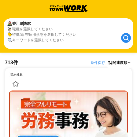
香川県
陶駅
職種を選択してください
特徴/給与/雇用形態を選択してください
キーワードを選択してください
713件
条件保存
関連度順
契約社員