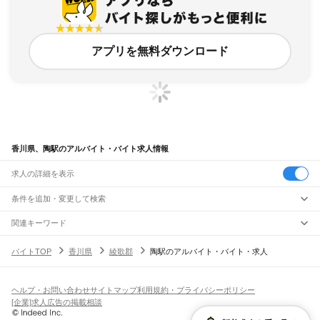
アプリを無料ダウンロード
香川県、陶駅のアルバイト・バイト求人情報
求人の詳細を表示
条件を追加・変更して検索
市区町村を追加・変更
関連キーワード
完全在宅ワーク 全国
シール貼り 在宅
現在地周辺
ガチャガチャ
犬カフェ
香川県
駅を追加・変更
バイトTOP
香川県
綾歌郡
陶駅のアルバイト・バイト・求人
香川県
すべて
高松市
丸亀市
坂出市
善通寺市
観音寺市
さぬき市
東かがわ市
三豊市
小豆郡
職種を追加・変更
瀬戸大橋線
木田郡
香川郡
綾歌郡
仲多度郡
宇多津駅
飲食・フードサービス
ヘルプ・お問い合わせ
サイトマップ
利用規約・プライバシーポリシー
特徴を追加・変更
飲食・フードサービス
すべて
[企業]求人広告の掲載相談
JR土讃線
ホールスタッフ
キッチンスタッフ
皿洗い・洗い場
精肉・鮮魚加工
給食調理
人気
多度津駅
金蔵寺駅
善通寺駅
琴平駅
塩入駅
黒川駅
讃岐財田駅