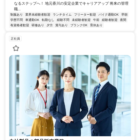
なるステップへ！ 地元香川の安定企業でキャリアアップ 将来の管理
職...
制服あり
業界未経験者歓迎
ランチタイム
フリーター歓迎
バイク通勤OK
早朝
学歴不問
車通勤OK
転勤なし
経験不問
未経験者歓迎
午前
経験者歓迎
夜間
有資格者歓迎
研修あり
夕方
賞与あり
ブランクOK
育休あり
正社員