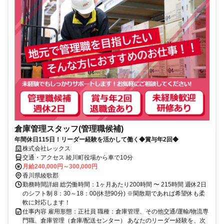
倉庫管理スタッフ(管理職候補)
年間休日115日！リーダー経験を活かして働く◆賞与年2回◆
株式会社レックス
交通・アクセス 綾川町役場から車で10分
月給240,000円～300,000円
香川県綾歌郡
勤務時間詳細 総労働時間：1ヶ月あたり200時間 〜 215時間 週休2日
のシフト制 8：30～18：00(休憩90分) ※閑散期であれば希望休も柔
軟に対応します！
仕事内容 雇用形態：正社員 職種：倉庫管理、その他交通/運輸/物流専
門職、倉庫管理（倉庫/配送センター） あなたのリーダー経験を、次