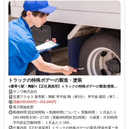
トラックの特殊ボデーの製造・塗装
⭐️最寄り駅：陶駅⭐️【正社員採用】トラックの特殊ボデーの製造/塗装作
業＊年収300万～マイカー通勤OK
サンワ株式会社
交通アクセス 最寄駅：陶駅 琴平線 陶（車5分） 琴平線 畑田（車7
月給190,000円～250,000円
分） ＜車通勤OKです／当面の間転勤なし＞
香川県綾歌郡
勤務時間 固定時間制 ＜勤務時間について＞ 実働時間： １月あたり
160.0時間 8:00～17:00（実働8時間/休憩1時間） ※残業：月30時間
平均所定労働時間： １月あたり 160...
仕事内容 【正社員採用】トラックの特殊ボデーの製造/塗装作業＊年