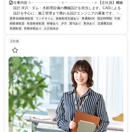
仕事内容 ⊹・ ┈┈┈┈┈┈ ・⊹・ ┈┈┈┈┈┈ ・⊹ 【正社員】機械
設計 河川・ダム・水処理設備の機械設計を担当します。CADによる
設計を中心に、施工管理まで携わる設計エンジニアの募集です。 ✨...
業界未経験者歓迎
ランチタイム
資格取得支援あり
車通勤OK
固定時間制
午前
経験者歓迎
有資格者歓迎
研修あり
夕方
賞与あり
育休あり
交通費支給
長期歓迎
長期休暇あり
土日祝休み
正社員