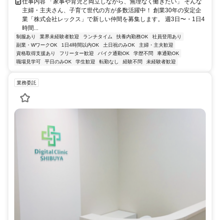
仕事内容 「家事や育児と両立しながら、無理なく働きたい」 そんな
主婦・主夫さん、子育て世代の方が多数活躍中！ 創業30年の安定企
業「株式会社レックス」で新しい仲間を募集します。 週3日〜・1日4
時間...
制服あり
業界未経験者歓迎
ランチタイム
扶養内勤務OK
社員登用あり
副業・WワークOK
1日4時間以内OK
土日祝のみOK
主婦・主夫歓迎
資格取得支援あり
フリーター歓迎
バイク通勤OK
学歴不問
車通勤OK
職場見学可
平日のみOK
学生歓迎
転勤なし
経験不問
未経験者歓迎
業務委託