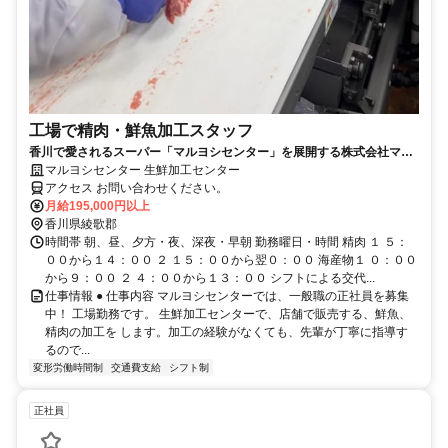
工場で精肉・鮮魚加工スタッフ
香川で愛されるスーパー「マルヨシセンター」を展開する株式会社マル
ヨシセンターの求人情報です
マルヨシセンター 生鮮加工センター
アクセス お問い合わせください。
月給195,000円以上
香川県綾歌郡
時間帯 朝、昼、夕方・夜、深夜・早朝 勤務曜日・時間 精肉 １ ５：
００から１４：００ ２ １５：００から翌０：００ 海産物１ ０：００
から９：００ ２ ４：００から１３：００ シフトによる交代...
仕事情報 ● 仕事内容 マルヨシセンターでは、一般職の正社員を募集
中！ 工場勤務です。 生鮮加工センターで、店舗で販売する、鮮魚、
精肉の加工を します。加工の経験がなくても、先輩が丁寧に指導す
るので...
変形労働時間制
交通費支給
シフト制
正社員