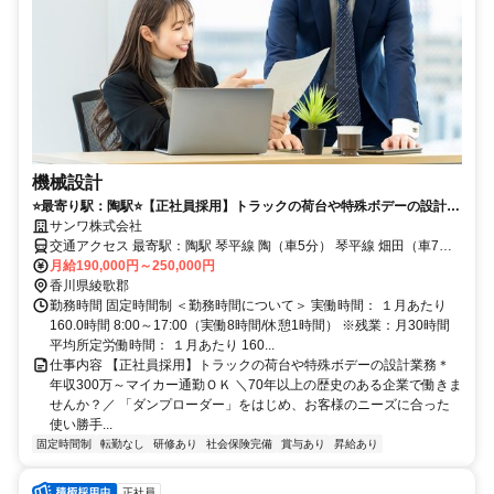
機械設計
⭐️最寄り駅：陶駅⭐️【正社員採用】トラックの荷台や特殊ボデーの設計業
務＊年収300万～マイカー通勤ＯＫ
サンワ株式会社
交通アクセス 最寄駅：陶駅 琴平線 陶（車5分） 琴平線 畑田（車7
月給190,000円～250,000円
分） ＜車通勤OKです／当面の間転勤なし＞
香川県綾歌郡
勤務時間 固定時間制 ＜勤務時間について＞ 実働時間： １月あたり
160.0時間 8:00～17:00（実働8時間/休憩1時間） ※残業：月30時間
平均所定労働時間： １月あたり 160...
仕事内容 【正社員採用】トラックの荷台や特殊ボデーの設計業務＊
年収300万～マイカー通勤ＯＫ ＼70年以上の歴史のある企業で働きま
せんか？／ 「ダンプローダー」をはじめ、お客様のニーズに合った
使い勝手...
固定時間制
転勤なし
研修あり
社会保険完備
賞与あり
昇給あり
正社員