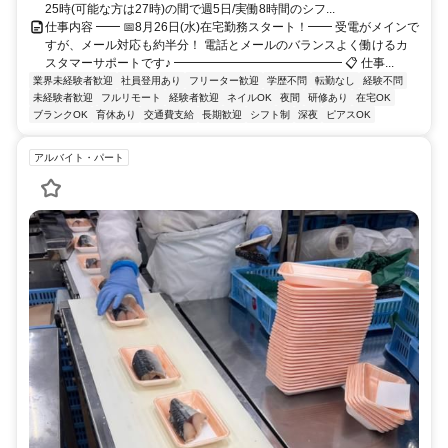
25時(可能な方は27時)の間で週5日/実働8時間のシフ...
仕事内容 ━━ 📅8月26日(水)在宅勤務スタート！━━ 受電がメインで
すが、メール対応も約半分！ 電話とメールのバランスよく働けるカ
スタマーサポートです♪ ━━━━━━━━━━━━━━ 📋 仕事...
業界未経験者歓迎
社員登用あり
フリーター歓迎
学歴不問
転勤なし
経験不問
未経験者歓迎
フルリモート
経験者歓迎
ネイルOK
夜間
研修あり
在宅OK
ブランクOK
育休あり
交通費支給
長期歓迎
シフト制
深夜
ピアスOK
アルバイト・パート