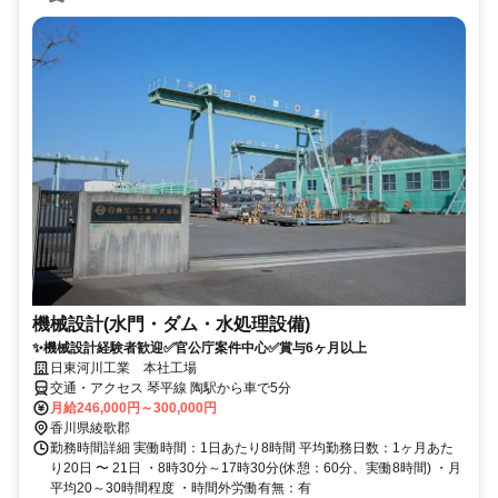
機械設計(水門・ダム・水処理設備)
✨機械設計経験者歓迎✅官公庁案件中心✅賞与6ヶ月以上
日東河川工業 本社工場
交通・アクセス 琴平線 陶駅から車で5分
月給246,000円～300,000円
香川県綾歌郡
勤務時間詳細 実働時間：1日あたり8時間 平均勤務日数：1ヶ月あた
り20日 〜 21日 ・8時30分～17時30分(休憩：60分、実働8時間) ・月
平均20～30時間程度 ・時間外労働有無：有