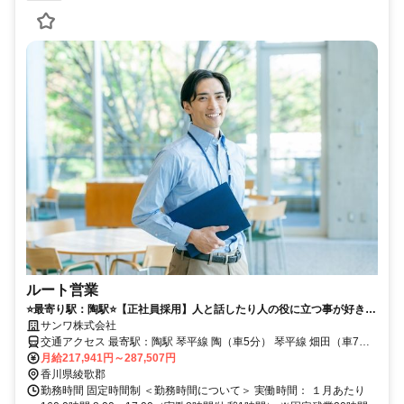
ルート営業
⭐️最寄り駅：陶駅⭐️【正社員採用】人と話したり人の役に立つ事が好きな
方募集＊年収300万～マイカー通勤OK
サンワ株式会社
交通アクセス 最寄駅：陶駅 琴平線 陶（車5分） 琴平線 畑田（車7
月給217,941円～287,507円
分） ＜車通勤OKです／当面の間転勤なし＞
香川県綾歌郡
勤務時間 固定時間制 ＜勤務時間について＞ 実働時間： １月あたり