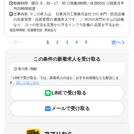
勤務時間・曜日: 8：30～17：30 ◎実働8時間／休憩60分 ◎残業月平
均20時間程度
仕事内容: ※この求人は、 日東河川工業株式会社での 水門・防災設備
の生産管理・品質管理の 募集求人です。 ／ 河川の水門やダムの設備
など、 人々の生活を災害から守るインフラ設備の 品質を守るお仕...
固定時間制
交通費支給
昇給あり
前へ
次へ
1
2
3
4
5
この条件の新着求人を受け取る
香川県 / 陶駅
「LINEで受け取る」では、新着求人のほか、おすすめ情報なども配信しま
す。
詳しくはこちら
LINEで受け取る
メールで受け取る