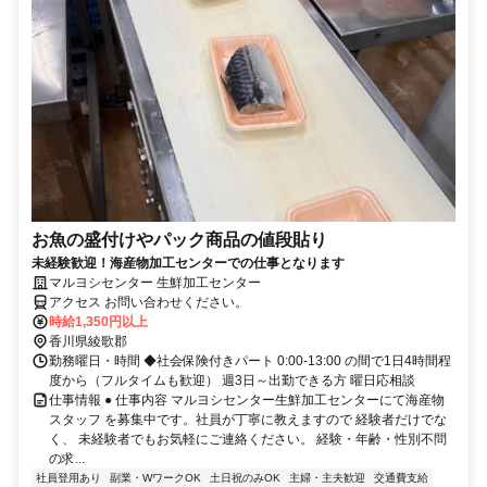
お魚の盛付けやパック商品の値段貼り
未経験歓迎！海産物加工センターでの仕事となります
マルヨシセンター 生鮮加工センター
アクセス お問い合わせください。
時給1,350円以上
香川県綾歌郡
勤務曜日・時間 ◆社会保険付きパート 0:00-13:00 の間で1日4時間程
度から（フルタイムも歓迎） 週3日～出勤できる方 曜日応相談
仕事情報 ● 仕事内容 マルヨシセンター生鮮加工センターにて海産物
スタッフ を募集中です。社員が丁寧に教えますので 経験者だけでな
く、 未経験者でもお気軽にご連絡ください。 経験・年齢・性別不問
の求...
社員登用あり
副業・WワークOK
土日祝のみOK
主婦・主夫歓迎
交通費支給