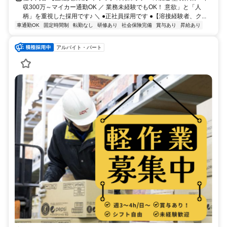
収300万～マイカー通勤OK ／ 業務未経験でもOK！ 意欲」と「人
柄」を重視した採用です♪ ＼ ●正社員採用です ●【溶接経験者、ク...
車通勤OK
固定時間制
転勤なし
研修あり
社会保険完備
賞与あり
昇給あり
アルバイト・パート