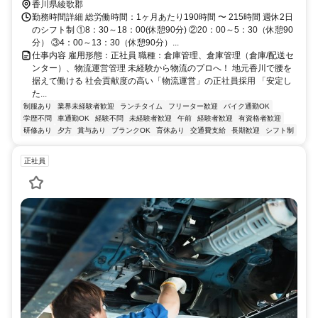
香川県綾歌郡
勤務時間詳細 総労働時間：1ヶ月あたり190時間 〜 215時間 週休2日
のシフト制 ①8：30～18：00(休憩90分) ②20：00～5：30（休憩90
分） ③4：00～13：30（休憩90分）...
仕事内容 雇用形態：正社員 職種：倉庫管理、倉庫管理（倉庫/配送セ
ンター）、物流運営管理 未経験から物流のプロへ！ 地元香川で腰を
据えて働ける 社会貢献度の高い「物流運営」の正社員採用 「安定し
た...
制服あり
業界未経験者歓迎
ランチタイム
フリーター歓迎
バイク通勤OK
学歴不問
車通勤OK
経験不問
未経験者歓迎
午前
経験者歓迎
有資格者歓迎
研修あり
夕方
賞与あり
ブランクOK
育休あり
交通費支給
長期歓迎
シフト制
正社員