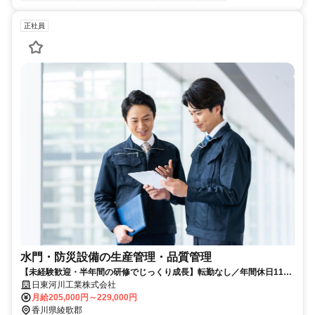
正社員
水門・防災設備の生産管理・品質管理
【未経験歓迎・半年間の研修でじっくり成長】転勤なし／年間休日119
日・土日祝休み／賞与3.5～4ヶ月分／1953年創業の老舗企業／業界売上
日東河川工業株式会社
全国トップ10以内の安定企業
月給205,000円～229,000円
香川県綾歌郡