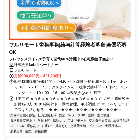
フルリモート労務事務|給与計算経験者募集|全国応募
OK
フレックスタイム✨子育て世代60％活躍中✨在宅勤務手当あり
株式会社kubellパートナー
フルリモート
月給208,000円～431,200円
勤務時間詳細 実働時間：1日あたり8時間 平均勤務日数：1ヶ月あた
り18日 〜 20日 フレックスタイム制 （標準労働時間／1日8h） ※メ
インタイム／10：00～16：00 ◎残業少なめ！ 月平...
仕事内容 ★☆★☆★☆★☆★☆★☆★☆★☆★☆ ☆ 労務実務経験を
お持ちの方 ★ ★ 給与計算、勤怠管理、年末調整 ☆ ☆ フルリモート
でスキル活かせる！ ★ ★☆★☆★☆★☆★☆★☆★☆★☆★☆ ...
業界未経験者歓迎
社員登用あり
副業・WワークOK
主婦・主夫歓迎
資格取得支援あり
学歴不問
転勤なし
フルリモート
交通費全額支給
経験者歓迎
ネイルOK
研修あり
在宅OK
賞与あり
交通費支給
ピアスOK
土日祝休み
服装自由
髪型・髪色自由