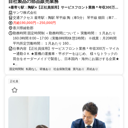
自社製品の部品販売業務
⭐️最寄り駅：陶駅⭐️【正社員採用】サービスフロント業務＊年収300万～
マイカー通勤ＯＫ
サンワ株式会社
交通アクセス 最寄駅：陶駅 琴平線 陶（車5分） 琴平線 畑田（車7
月給190,000円～250,000円
分） ＜車通勤OKです／当面の間転勤なし＞
香川県綾歌郡
勤務時間 固定時間制 ＜勤務時間について＞ 実働時間： １月あたり
160.0時間 8:00～17:00（実働8時間/休憩1時間） ※残業：月20時間
平均所定労働時間： １月あたり 160...
仕事内容 【正社員採用】サービスフロント業務＊年収300万～マイカ
ー通勤ＯＫ ★重機の運搬車・平ボデーをはじめ、 様々なトラックの
荷台をオーダーメイドで製造し、日本国内・海外にお届けする企業★
●...
固定時間制
転勤なし
研修あり
社会保険完備
賞与あり
昇給あり
正社員