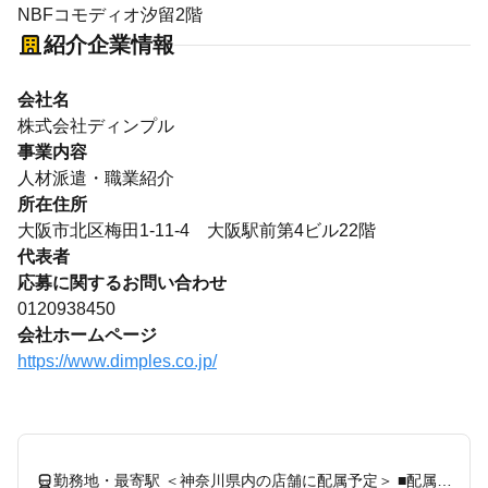
NBFコモディオ汐留2階
紹介企業情報
会社名
株式会社ディンプル
事業内容
人材派遣・職業紹介
所在住所
大阪市北区梅田1-11-4 大阪駅前第4ビル22階
代表者
応募に関するお問い合わせ
0120938450
会社ホームページ
https://www.dimples.co.jp/
勤務地・最寄駅 ＜神奈川県内の店舗に配属予定＞ ■配属先例：リンツ ショコラ ブティック＆カフェ 三井アウトレットパーク 横浜ベイサイド店 シーサイドライン「鳥浜駅」徒歩5分 ※配属先は入社後に決定します