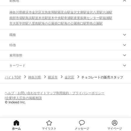
勤務地
神奈川県
横浜市
金沢区
京急富岡駅
能見台駅
金沢文庫駅
金沢八景駅
六浦駅
南部市場駅
鳥浜駅
並木北駅
並木中央駅
幸浦駅
産業振興センター駅
福浦駅
市大医学部駅
八景島駅
海の公園柴口駅
海の公園南口駅
野島公園駅
職種
特徴
雇用形態
キーワード
バイトTOP
神奈川県
横浜市
金沢区
チョコレートの販売スタッフ
ヘルプ・お問い合わせ
サイトマップ
利用規約・プライバシーポリシー
[企業]求人広告の掲載相談
ホーム
マイリスト
メッセージ
マイページ