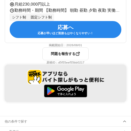
月給230,000円以上
勤務時間・期間 【勤務時間】 朝勤 昼勤 夕勤 夜勤 実働7.5時間、休憩1時間のシフト制 ＜シフト例＞ 9:00～17:30 9:30～18:00 11:00～19:30 13:00～21:30 13:30～22:00 など ※シフトは店舗により異なります。 基本的に残業はございません。 ただし、ハロウィン・クリスマス・ バレンタイン などの繁忙期には、 やや増えることがあります。 （平均：月10時間程度） 【勤務期間】 長期 試用期間：■試用期間：有（3ヶ月） ※試用期間中の待遇に変更はありません
シフト制
固定シフト制
応募へ
応募が早いほど面接もはやくなりやすい！
掲載開始日：
2026/08/01
問題を報告する
原稿ID：
d5f55eef55bb0217
他の条件で探す