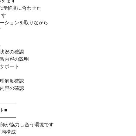
添えます
の理解度に合わせた
ます
ケーションを取りながら
す
れ
習状況の確認
学習内容の説明
のサポート
の理解度確認
習内容の確認
――――
ト■
――――
講師が協力し合う環境です
平均構成