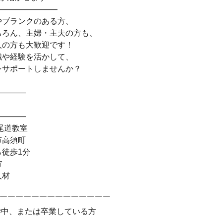
――――――――
やブランクのある方、
ちろん、主婦・主夫の方も、
人の方も大歓迎です！
識や経験を活かして、
をサポートしませんか？
――――
――――
尾道教室
市高須町
徒歩1分
方
人材
￣￣￣￣￣￣￣￣￣￣￣￣￣￣￣
学中、または卒業している方