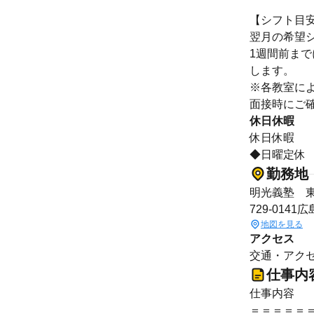
【シフト目
翌月の希望
1週間前ま
します。
※各教室に
面接時にご
休日休暇
休日休暇
◆日曜定休
勤務地
明光義塾 
729-014
地図を見る
アクセス
交通・アクセ
仕事内
仕事内容
＝＝＝＝＝