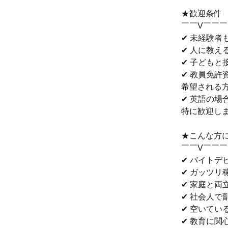
★歓迎条件
￣￣V￣￣
✔ 未経験者
✔ 人に教え
✔ 子どもと
✔ 教員免許
希望される
✔ 英語の場
特に歓迎し
★こんな方
￣￣V￣￣
✔ バイトデ
✔ ガッツリ
✔ 家庭と両
✔ 社会人で
✔ 空いてい
✔ 教育に関