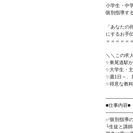
小学生・中
個別指導す
「あなたの
にするお手
＝＝＝＝＝
＼＼この求
✨東尾道駅
✨大学生・
✨週1日～、
✨得意な教
―――――
■仕事内容■
―――――
✅個別指導
└生徒と講