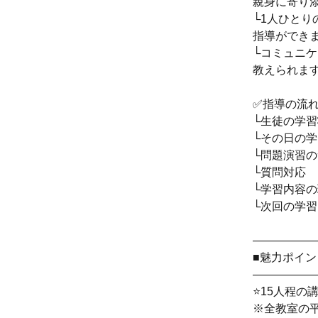
親身に寄り
└1人ひとり
指導ができ
└コミュニ
教えられま
✅指導の流
└生徒の学
└その日の
└問題演習
└質問対応
└学習内容
└次回の学
―――――
■魅力ポイン
―――――
⭐15人程の
※全教室の