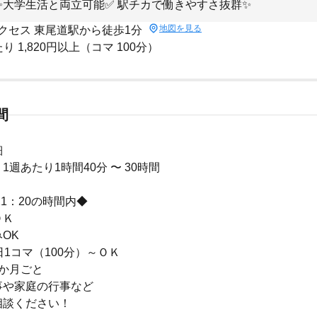
✨大学生活と両立可能✅ 駅チカで働きやすさ抜群✨
地図を見る
クセス 東尾道駅から徒歩1分
り 1,820円以上（コマ 100分）
間
細
1週あたり1時間40分 〜 30時間
21：20の時間内◆
ＯＫ
OK
日1コマ（100分）～ＯＫ
か月ごと
事や家庭の行事など
相談ください！