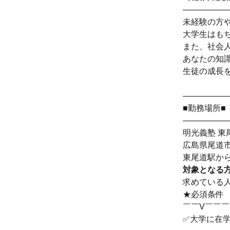
―――――
未経験の方
大学生はも
また、社会
あなたの知
生徒の成長
―――――
■勤務場所■
―――――
明光義塾 東
広島県尾道
東尾道駅から
対象となる
求めている
★必須条件
￣￣V￣￣
✅大学に在