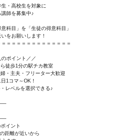
学生・高校生を対象に
る講師を募集中♪
得意科目」を「生徒の得意科目」
伝いをお願いします！
＝＝＝＝＝＝＝＝＝＝＝＝＝＝＝
人のポイント／／
から徒歩1分の駅チカ教室
主婦・主夫・フリーター大歓迎
1日1コマ～OK！
科・レベルを選択できる♪
――
――
のポイント
師の距離が近いから