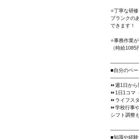
⭐丁寧な研
ブランクの
できます！
⭐事務作業
（時給108
―――――
■自分のペー
―――――
⏩週1日から
⏩1日1コマ
⏩ライフス
⏩学校行事
シフト調整
―――――
■知識や経験