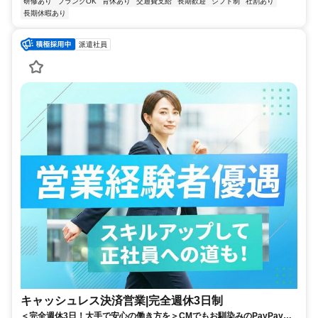
研修あり
ブランクOK
育休あり
交通費支給
長期歓迎
シフト制
社割あり
長期休暇あり
派遣社員
キャッシュレス決済営業|完全週休3日制
＜完全週休3日！大手で安心の働き方を＞CMでもお馴染みのPayPayで