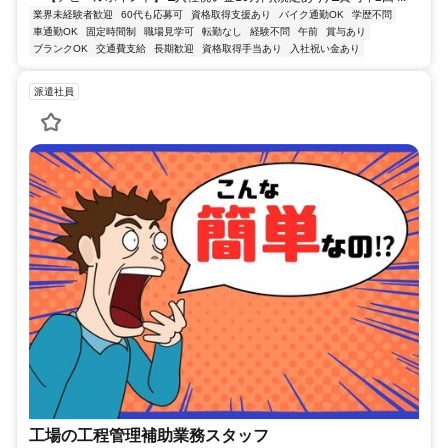
業界未経験者歓迎
60代も応募可
資格取得支援あり
バイク通勤OK
学歴不問
車通勤OK
固定時間制
職場見学可
転勤なし
経験不問
午前
賞与あり
ブランクOK
交通費支給
長期歓迎
資格取得手当あり
入社祝い金あり
派遣社員
工場の工程管理補助業務スタッフ