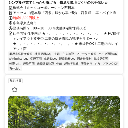
シンプル作業でしっかり稼げる！快適な環境づくりのお手伝い☆
株式会社ミックコーポレーション西日本
アクセス 山陽本線「西条」駅から車で5分（西条町） 車・バイク通勤
OK（駐車場あり）
時給1,300円以上
広島県東広島市
勤務時間 9：00～18：00 ※実働8時間/休憩60分
仕事内容 仕事内容 ★・。・。・。・。・。・。・。・。・★ PC操作
＋レイアウト変更◎ 工場の快適環境の管理をサポート♪
★・。・。・。・。・。・。・。・。・★ 未経験OK！工場内のレイ
アウト変...
業界未経験者歓迎
社員登用あり
主婦・主夫歓迎
フリーター歓迎
バイク通勤OK
給料前払いOK
学歴不問
車通勤OK
即日勤務OK
固定時間制
職場見学可
転勤なし
経験不問
未経験者歓迎
午前
経験者歓迎
研修あり
夕方
ブランクOK
育休あり
契約社員