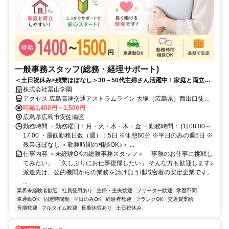
一般事務スタッフ(総務・経理サポート)
＜土日祝休み×残業ほぼなし＞30～50代主婦さん活躍中！家庭と両立し
ながら働ける♪未経験・ブランクOK
株式会社冨山学園
アクセス 広島高速交通アストラムライン 大塚（広島県）西出口徒歩
約39分 広島電鉄バス 西風新都線バス停「伴南五丁目」より徒歩5分
時給1,400円～1,500円
広島県広島市安佐南区
勤務時間 ・勤務曜日：月・火・水・木・金 ・勤務時間： [1] 08:00～
17:00 ・最低勤務日数（週）：5日 ※休憩60分 ※平日のみの週5日 ※
残業ほぼなし ＜勤務時間の相談OK♪＞ ...
仕事内容 ＜未経験OKの総務事務スタッフ＞ 「事務のお仕事に挑戦し
てみたい」 「久しぶりにお仕事復帰したい」 そんな方も歓迎します♪
派遣先は、公的機関からの業務を請け負う地域密着の安定企業です。
...
業界未経験者歓迎
社員登用あり
主婦・主夫歓迎
フリーター歓迎
学歴不問
車通勤OK
固定時間制
平日のみOK
経験者歓迎
ブランクOK
交通費支給
長期歓迎
フルタイム歓迎
長期休暇あり
土日祝休み