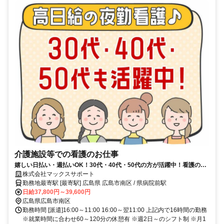
介護施設等での看護のお仕事
嬉しい日払い・週払いOK！30代・40代・50代の方が活躍中！看護の資
格活かせる！高収入可能な夜勤◎久しぶりにお仕事復帰したい方も歓迎♪
株式会社マックスサポート
見回り中心の看護ワーク！
勤務地最寄駅 [最寄駅] 広島県 広島市南区 / 県病院前駅
日給37,800円～39,600円
広島県広島市南区
勤務時間 [派遣]16:00～11:00 16:00～翌11:00 上記内で16時間の勤務
※就業時間に合わせ60～120分の休憩有 ※週2日～のシフト制 ※月1