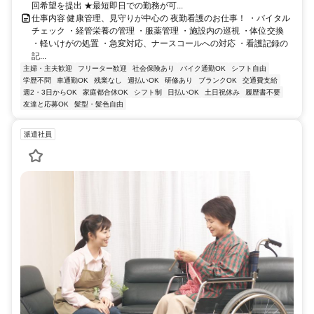
回希望を提出 ★最短即日での勤務が可...
仕事内容 健康管理、見守りが中心の 夜勤看護のお仕事！ ・バイタル
チェック ・経管栄養の管理 ・服薬管理 ・施設内の巡視 ・体位交換
・軽いけがの処置 ・急変対応、ナースコールへの対応 ・看護記録の
記...
主婦・主夫歓迎
フリーター歓迎
社会保険あり
バイク通勤OK
シフト自由
学歴不問
車通勤OK
残業なし
週払いOK
研修あり
ブランクOK
交通費支給
週2・3日からOK
家庭都合休OK
シフト制
日払いOK
土日祝休み
履歴書不要
友達と応募OK
髪型・髪色自由
派遣社員