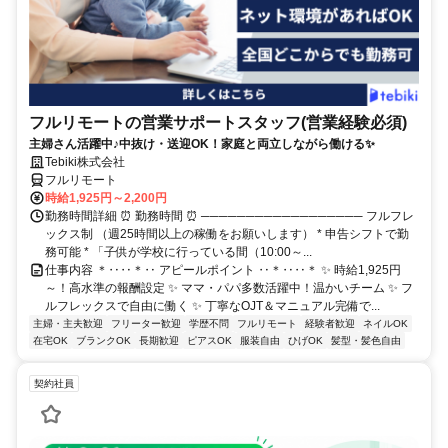
フルリモートの営業サポートスタッフ(営業経験必須)
主婦さん活躍中♪中抜け・送迎OK！家庭と両立しながら働ける✨
Tebiki株式会社
フルリモート
時給1,925円～2,200円
勤務時間詳細 ⏰ 勤務時間 ⏰ ────────────────── フルフレ
ックス制 （週25時間以上の稼働をお願いします） * 申告シフトで勤
務可能 * 「子供が学校に行っている間（10:00～...
仕事内容 ＊‥‥＊‥ アピールポイント ‥＊‥‥＊ ✨ 時給1,925円
～！高水準の報酬設定 ✨ ママ・パパ多数活躍中！温かいチーム ✨ フ
ルフレックスで自由に働く ✨ 丁寧なOJT＆マニュアル完備で...
主婦・主夫歓迎
フリーター歓迎
学歴不問
フルリモート
経験者歓迎
ネイルOK
在宅OK
ブランクOK
長期歓迎
ピアスOK
服装自由
ひげOK
髪型・髪色自由
契約社員