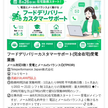
フードデリバリーカスタマーサポート(完全在宅)受電
業務
メール対応5割！受電とメールのバランス◎(TP03R)
Teleperformance Japan株式会社
フルリモート
月給218,400円以上
勤務時間詳細 実働時間：1日あたり8時間 平均勤務日数：1ヶ月あた
り20日 〜 21日 シフト制 1日あたりの実働時間：最大8時間/日 ◆7～
25時(可能な方は27時)の間で週5日/実働8時間のシフ...
仕事内容 ━━ 📅8月26日(水)在宅勤務スタート！━━ 受電がメインで
すが、メール対応も約半分！ 電話とメールのバランスよく働けるカ
スタマーサポートです♪ ━━━━━━━━━━━━━━ 📋 仕事...