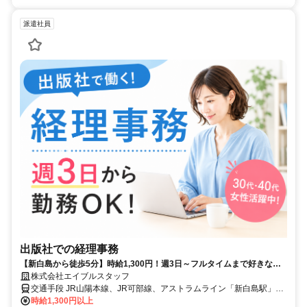
派遣社員
出版社での経理事務
【新白島から徒歩5分】時給1,300円！週3日～フルタイムまで好きな時
間で働けます！会計ソフト入力など
株式会社エイブルスタッフ
交通手段 JR山陽本線、JR可部線、アストラムライン「新白島駅」徒
歩5分
時給1,300円以上