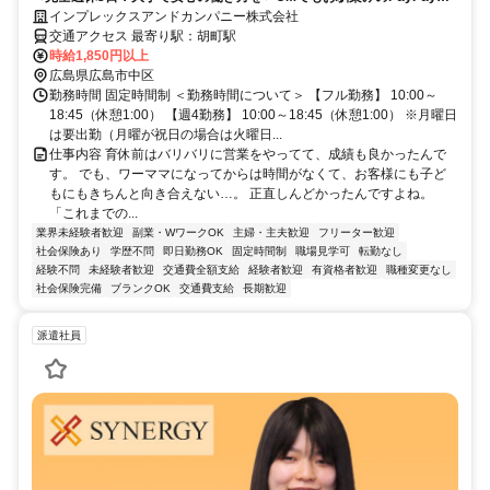
働ける／正社員として直雇用の可能性あり／残業ほとんどなし！
インプレックスアンドカンパニー株式会社
交通アクセス 最寄り駅：胡町駅
時給1,850円以上
広島県広島市中区
勤務時間 固定時間制 ＜勤務時間について＞ 【フル勤務】 10:00～
18:45（休憩1:00） 【週4勤務】 10:00～18:45（休憩1:00） ※月曜日
は要出勤（月曜が祝日の場合は火曜日...
仕事内容 育休前はバリバリに営業をやってて、成績も良かったんで
す。 でも、ワーママになってからは時間がなくて、お客様にも子ど
もにもきちんと向き合えない…。 正直しんどかったんですよね。
「これまでの...
業界未経験者歓迎
副業・WワークOK
主婦・主夫歓迎
フリーター歓迎
社会保険あり
学歴不問
即日勤務OK
固定時間制
職場見学可
転勤なし
経験不問
未経験者歓迎
交通費全額支給
経験者歓迎
有資格者歓迎
職種変更なし
社会保険完備
ブランクOK
交通費支給
長期歓迎
派遣社員