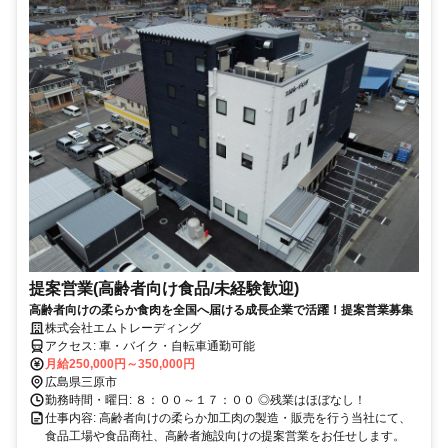
提案営業(高齢者向け食品/未経験歓迎)
高齢者向けの柔らか食肉を全国へ届ける成長企業で活躍！提案営業募集
株式会社エムトレーディング
アクセス: 車・バイク・自転車通勤可能
月給250,000円～350,000円
広島県三原市
勤務時間・曜日: ８：００～１７：００ ◎残業はほぼなし！
仕事内容: 高齢者向けの柔らか加工肉の製造・販売を行う当社にて、
食品工場や食品商社、高齢者施設向けの提案営業をお任せします。