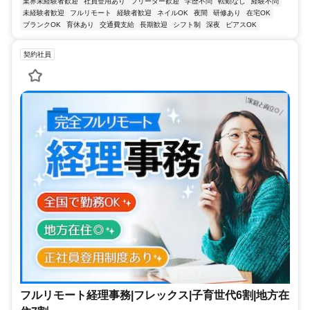
業界未経験者歓迎
社員登用あり
フリーター歓迎
学歴不問
転勤なし
経験不問
未経験者歓迎
フルリモート
経験者歓迎
ネイルOK
夜間
研修あり
在宅OK
ブランクOK
育休あり
交通費支給
長期歓迎
シフト制
深夜
ピアスOK
契約社員
フルリモート経理事務|フレックス|子育世代6割|地方在