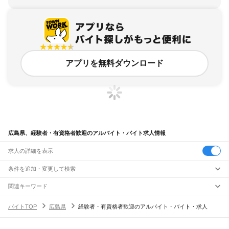
アプリを無料ダウンロード
広島県、経験者・有資格者歓迎のアルバイト・バイト求人情報
求人の詳細を表示
条件を追加・変更して検索
市区町村を追加・変更
関連キーワード
広島県 未経験者歓迎
広島県 広島市 未経験者歓迎
広島県 初心者歓迎
広島県
駅を追加・変更
バイトTOP
広島県
経験者・有資格者歓迎のアルバイト・バイト・求人
広島県 広島市 中卒歓迎
広島県 正社員 中卒歓迎
広島県
すべて
広島市
すべて
職種を追加・変更
JR山陽本線(岡山～三原)
中区
東区
南区
西区
安佐南区
安佐北区
安芸区
佐伯区