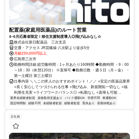
配置薬(家庭用医薬品)のルート営業
4~6月応募者限定！移住支援制度導入◎飛び込みなし☆
株式会社新日配薬品 三次支店
交通・アクセス JR芸備線 八次駅より徒歩5分
月給250,000円以上
広島県三次市
勤務時間詳細 総労働時間：1ヶ月あたり160時間 ◆勤務時間 ・9：00
～18：30（休憩120分） ※直帰可 ◆勤務日数 ・週５日（月～金） ・
第一土曜日 第三土曜日
仕事内容 ＼＼この求人のおすすめポイント！／／ ⭐安定の医薬品業界
⭐長く安心してつづけられる仕事 ⭐飛び込み、新規開拓一切なし ⭐福
利厚生充実 ⭐ライフワークバランス◎ ⭐転勤なし ⭐直帰も可能 ...
業界未経験者歓迎
資格取得支援あり
バイク通勤OK
学歴不問
車通勤OK
固定時間制
経験不問
未経験者歓迎
経験者歓迎
育休あり
長期休暇あり
正社員