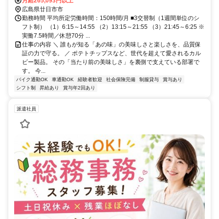
ンスも業界トップクラス ・充実の福利厚生！格安社食など、上場企業基
陽本線 廿日市駅から車で6分
月給265,093円以上
準の待遇 ・早期の無期雇用転換！ 通常5年のところ、カルビーでは「3
広島県廿日市市
年」で選択可能
勤務時間 平均所定労働時間：150時間/月 ■3交替制（1週間単位のシ
フト制） （1）6:15～14:55 （2）13:15～21:55 （3）21:45～6:25 ※
実働7.5時間／休憩70分 ...
仕事の内容 ＼ 誰もが知る「あの味」の美味しさと楽しさを、品質保
証の力で守る。 ／ ポテトチップスなど、世代を超えて愛されるカル
ビー製品。 その「当たり前の美味しさ」を裏側で支えている部署で
す。 今...
バイク通勤OK
車通勤OK
経験者歓迎
社会保険完備
制服貸与
賞与あり
シフト制
昇給あり
賞与年2回あり
派遣社員