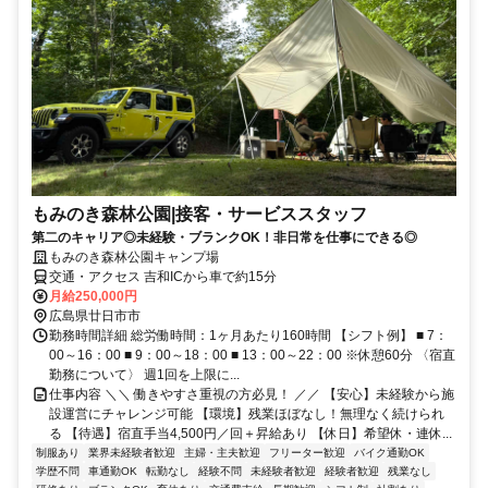
もみのき森林公園|接客・サービススタッフ
第二のキャリア◎未経験・ブランクOK！非日常を仕事にできる◎
もみのき森林公園キャンプ場
交通・アクセス 吉和ICから車で約15分
月給250,000円
広島県廿日市市
勤務時間詳細 総労働時間：1ヶ月あたり160時間 【シフト例】 ■ 7：
00～16：00 ■ 9：00～18：00 ■ 13：00～22：00 ※休憩60分 〈宿直
勤務について〉 週1回を上限に...
仕事内容 ＼＼ 働きやすさ重視の方必見！ ／／ 【安心】未経験から施
設運営にチャレンジ可能 【環境】残業ほぼなし！無理なく続けられ
る 【待遇】宿直手当4,500円／回＋昇給あり 【休日】希望休・連休...
制服あり
業界未経験者歓迎
主婦・主夫歓迎
フリーター歓迎
バイク通勤OK
学歴不問
車通勤OK
転勤なし
経験不問
未経験者歓迎
経験者歓迎
残業なし