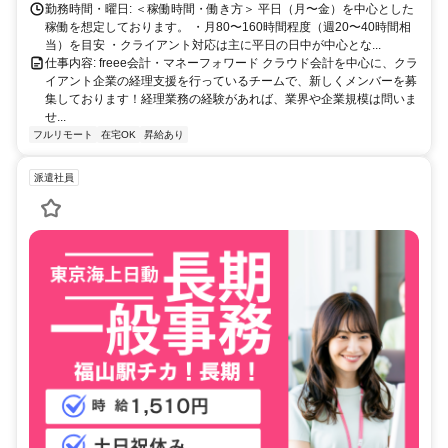
勤務時間・曜日: ＜稼働時間・働き方＞ 平日（月〜金）を中心とした
稼働を想定しております。 ・月80〜160時間程度（週20〜40時間相
当）を目安 ・クライアント対応は主に平日の日中が中心とな...
仕事内容: freee会計・マネーフォワード クラウド会計を中心に、クラ
イアント企業の経理支援を行っているチームで、新しくメンバーを募
集しております！経理業務の経験があれば、業界や企業規模は問いま
せ...
フルリモート
在宅OK
昇給あり
派遣社員