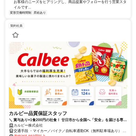
お客様のニーズをヒアリングし、商品提案やフォローを行う営業スタ
イルです...
変形労働時間制
昇給あり
契約社員
カルビー品質保証スタッフ
＼ 賞与あり×1食200円の社食！ 廿日市から全国へ「安全」を届ける専門
職へ ／ ・未経験から専門スキルを！ 理科の実験のような感覚で学べ
カルビー株式会社
る、科学的な検査業務 ・年間休日124日＋大型連休！ ワークライフバラ
交通手段 ・マイカー／バイク／自転車通勤OK（無料駐車場あり） 山