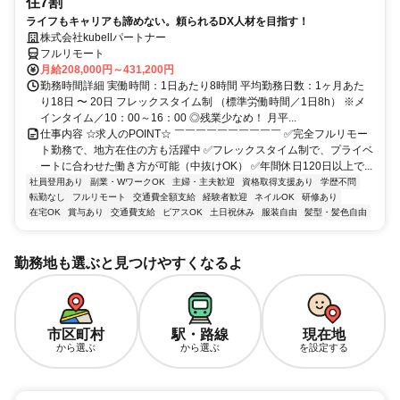
住7割
ライフもキャリアも諦めない。頼られるDX人材を目指す！
株式会社kubellパートナー
フルリモート
月給208,000円～431,200円
勤務時間詳細 実働時間：1日あたり8時間 平均勤務日数：1ヶ月あた
り18日 〜 20日 フレックスタイム制 （標準労働時間／1日8h） ※メ
インタイム／10：00～16：00 ◎残業少なめ！ 月平...
仕事内容 ☆求人のPOINT☆ ￣￣￣￣￣￣￣￣￣￣ ✅完全フルリモー
ト勤務で、地方在住の方も活躍中 ✅フレックスタイム制で、プライベ
ートに合わせた働き方が可能（中抜けOK） ✅年間休日120日以上で...
社員登用あり
副業・WワークOK
主婦・主夫歓迎
資格取得支援あり
学歴不問
転勤なし
フルリモート
交通費全額支給
経験者歓迎
ネイルOK
研修あり
在宅OK
賞与あり
交通費支給
ピアスOK
土日祝休み
服装自由
髪型・髪色自由
勤務地も選ぶと見つけやすくなるよ
市区町村
駅・路線
現在地
から選ぶ
から選ぶ
を設定する