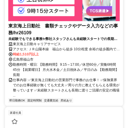
東京海上日動社 書類チェックやデータ入力などの事
務/hr26109
未経験でもできる事務✨弊社スタッフさんも未経験スタートでの長期勤
務が叶いました✨専用システム使用で複雑なExcel等のスキルは不要です
東京海上日動キャリアサービス
✅
アクセス: ＪＲ山陽本線 福山から徒歩 10分程度 余裕の徒歩圏内で
す！
時給1,510円以上
広島県福山市
勤務時間・曜日: 【勤務時間】 9:15～17:00／休憩60分／実働6時間
45分 【就業曜日】 月火水木金／土日祝休み／平日のみ 【勤務期間】
長期
仕事内容: ✅東京海上日動社の営業部門で事務のお仕事！ ✅保険業界
でのお仕事経験が無くても大丈夫 ✅周りの方に教えてもらえる環境が
整っています ✅未経験スタートさんも長期に渡りご活躍の安定の職場
...
即日勤務OK
固定時間制
交通費支給
昇給あり
派遣社員