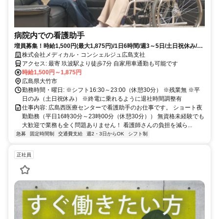
病院内での看護助手
増員募集！時給1,500円(最大1,875円)/1日6時間/週3～5日/土日祝休み/玖
波駅より徒歩7分
株式会社メディカル・コンシェルジュ広島支社
アクセス: 最寄 玖波駅より徒歩7分 自家用車通勤も可能です
時給1,500円～1,875円
広島県大竹市
勤務時間・曜日: ※シフト16:30～23:00（休憩30分） ※残業無 ※平
日のみ（土日祝休み） ※終電に乗れるように退社時間調整有
仕事内容: 広島西医療センターで看護助手のお仕事です。 ショート夜
勤勤務（平日16時30分～23時00分（休憩30分）） 無資格未経験でも
大歓迎で業務も全く問題ありません！ 看護師さんの負担を減ら...
急募
固定時間制
交通費支給
週2・3日からOK
シフト制
正社員