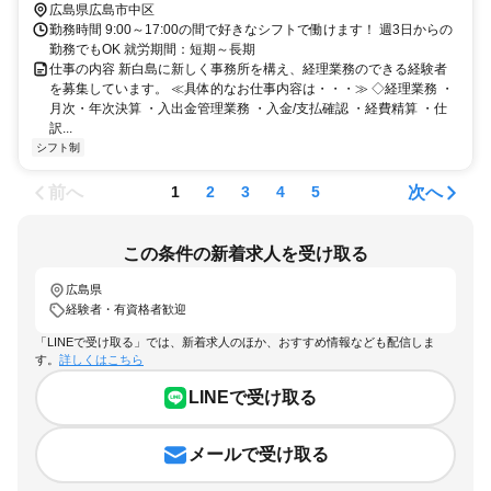
広島県広島市中区
勤務時間 9:00～17:00の間で好きなシフトで働けます！ 週3日からの
勤務でもOK 就労期間：短期～長期
仕事の内容 新白島に新しく事務所を構え、経理業務のできる経験者
を募集しています。 ≪具体的なお仕事内容は・・・≫ ◇経理業務 ・
月次・年次決算 ・入出金管理業務 ・入金/支払確認 ・経費精算 ・仕
訳...
シフト制
前へ
次へ
1
2
3
4
5
この条件の新着求人を受け取る
広島県
経験者・有資格者歓迎
「LINEで受け取る」では、新着求人のほか、おすすめ情報なども配信しま
す。
詳しくはこちら
LINEで受け取る
メールで受け取る