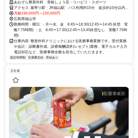
しく働きませんか？
あおぞら整形外科 骨粗しょう症・リハビリ・スポーツ
アクセス: 最寄り駅 JR福山駅 バス利用約15分 徒歩約10分以内
「多治米車庫前行き」を利用する場合 ： 「正木角」下車し徒歩約8分
月給190,000円～230,000円
「福山港行き」を利用する場合 ：「二の川上」下車し徒歩約3分 「卸
広島県福山市
町行き」を利用する場合 ：「新涯一丁目中」下車し徒歩約10分 ＊徒
勤務時間・曜日: ・月〜水、金 8:45〜18:30(12:45〜14:45 休憩 実
歩圏内にセブンイレブン、マクドナルド、丸亀製麺、スシロー、シャ
働7.75時間) ・土 8:45〜17:30(12:45〜13:45休憩なし 実働7.75時
トレーゼなど飲食店多数あり、クリニックより北側にTSUTAYAもあ
間)
り好立地です。
仕事内容: 整形外科クリニックにおける医療事務業務です。受付業務
や会計、診断書作成、診療報酬請求(レセプト)業務、電子カルテ入力
電話対応など、医療事務全般を担当していただきます。
固定時間制
交通費支給
昇給あり
正社員