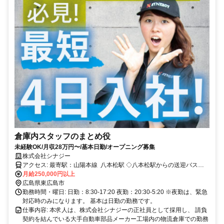
倉庫内スタッフのまとめ役
未経験OK/月収28万円〜/基本日勤/オープニング募集
株式会社シナジー
アクセス: 最寄駅：山陽本線 八本松駅 ◇八本松駅からの送迎バスあ
月給250,000円以上
り ◇車・バイク通勤可！ ◇交通費支給あり
広島県東広島市
勤務時間・曜日: 日勤：8:30-17:20 夜勤：20:30-5:20 ※夜勤は、緊急
対応時のみになります。 基本は日勤の勤務です。
仕事内容: 本求人は、株式会社シナジーの正社員として採用し、 請負
契約を結んでいる大手自動車部品メーカー工場内の物流倉庫での勤務