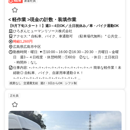
派遣社員
< 軽作業 >現金の計数・装填作業
【9月下旬スタート！】週3～4日OK／土日祝休み／車・バイク通勤OK
ひろぎんヒューマンリソース株式会社
アクセス: * 自転車、バイク、車通勤可 （駐車場代無料） * 公共交通
機関 （最寄りバス停より徒歩5分）
時給1,260円
広島県広島市中区
勤務時間・曜日: ▼①10:00～16:00 ②16:30～20:30 ・月曜日～金曜
日 週3～４日程度 ・休憩時間：①60分 ②なし ・休日：土日祝日
・時間外：なし
仕事内容: ⋆˖✧⋆˖✧⋆˖✧⋆˖✧⋆˖✧⋆˖✧⋆˖✧⋆˖✧⋆˖✧⋆˖✧ 簡単な軽作業！未
経験◎ 自転車、バイク、自家用車通勤ＯＫ！
⋆˖✧⋆˖✧⋆˖✧⋆˖✧⋆˖✧⋆˖✧⋆˖✧⋆˖✧⋆˖✧⋆˖✧ ...
残業なし
交通費支給
週2・3日からOK
シフト制
正社員