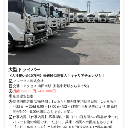
大型ドライバー
《入社祝い金10万円》未経験◎高収入！キャリアチェンジも！
フジックス株式会社
交通・アクセス 海田市駅･安芸中野駅から車で5分
月給350,000円～420,000円
広島県安芸郡
勤務時間詳細 実働時間：1日あたり8時間 平均勤務日数：1ヶ月あた
り22日 〜 25日 6:00～17:00 (休憩2～3時間) ※配送先により､開始時
間が6:00～8:00の間になります｡ ※業...
仕事内容 【仕事内容】 広島県内・岡山・山口方面への製品が 乗った
パレット物の輸送です。 たまに、兵庫・福岡への配送もあります
【アピールポイント】 □入社祝い金10万円(規定あり) □賞与年2回 ...