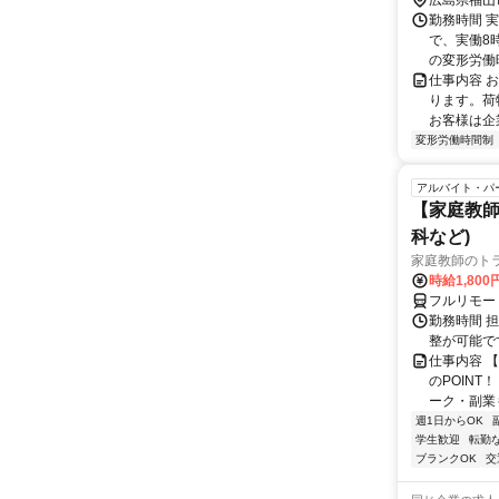
広島県福山
勤務時間 実
で、実働8
の変形労働時
仕事内容 
ります。荷
お客様は企
変形労働時間制
アルバイト・パ
【家庭教師
科など)
家庭教師のト
時給1,800
フルリモー
勤務時間 
整が可能で
仕事内容 
のPOINT
ーク・副業も
週1日からOK
学生歓迎
転勤
ブランクOK
交