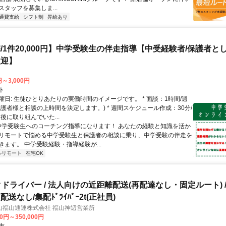
タッフを募集しま...
通費支給
シフト制
昇給あり
/1件20,000円】中学受験生の伴走指導【中受経験者/保護者と
歓迎】
円～3,000円
ト
曜日: 生徒ひとりあたりの実働時間のイメージです。 * 面談：1時間/週
保護者様と相談の上時間を決定します。) * 週間スケジュール作成：30分/
後に取り組んでいた...
 中学受験生へのコーチング指導になります！ あなたの経験と知識を活か
リモートで悩める中学受験生と保護者の相談に乗り、中学受験の伴走を
きます。 中学受験経験・指導経験が...
ルリモート
在宅OK
ックドライバー / 法人向けの近距離配送(再配達なし・固定ルート) 
送なし/集配ﾄﾞﾗｲﾊﾞｰ2t(正社員)
山福山通運株式会社 福山神辺営業所
00円～350,000円