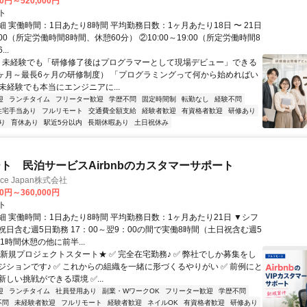
00円～520,000円
ト
 実働時間：1日あたり8時間 平均勤務日数：1ヶ月あたり18日 〜 21日
18:00（所定労働時間8時間、休憩60分） ②10:00～19:00（所定労働時間8
..
＼ 未経験でも「研修修了後はプログラマーとして現場デビュー」できる
1ヶ月～最長6ヶ月の研修制度） 「プログラミングって何から始めればい
T未経験でも本当にエンジニアに...
迎
ランチタイム
フリーター歓迎
学歴不問
固定時間制
転勤なし
経験不問
住宅手当あり
フルリモート
交通費全額支給
経験者歓迎
有資格者歓迎
研修あり
り
育休あり
駅近5分以内
長期休暇あり
土日祝休み
ト 民泊サービスAirbnbのカスタマーサポート
ance Japan株式会社
00円～360,000円
ト
細 実働時間：1日あたり8時間 平均勤務日数：1ヶ月あたり21日 ▼シフ
祝日含む週5日勤務 17：00～翌9：00の間で実働8時間（土日祝含む週5
1時間休憩の他に前半...
★新規プロジェクトスタート★ ✅ 完全在宅勤務♪ ✅ 弊社でしか募集をし
ジションです♪ ✅ これからの組織を一緒に形づくるやりがい ✅ 前例にと
しい挑戦ができる環境 ✅...
迎
ランチタイム
社員登用あり
副業・WワークOK
フリーター歓迎
学歴不問
不問
未経験者歓迎
フルリモート
経験者歓迎
ネイルOK
有資格者歓迎
研修あり