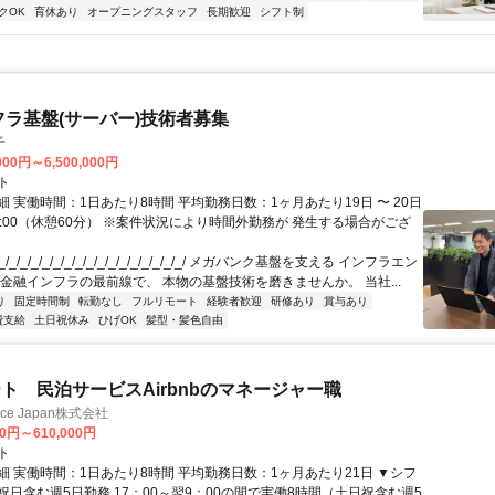
クOK
育休あり
オープニングスタッフ
長期歓迎
シフト制
フラ基盤(サーバー)技術者募集
子
000円～6,500,000円
ト
 実働時間：1日あたり8時間 平均勤務日数：1ヶ月あたり19日 〜 20日
18:00（休憩60分） ※案件状況により時間外勤務が 発生する場合がござ
/_/_/_/_/_/_/_/_/_/_/_/_/_/_/_/_/ メガバンク基盤を支える インフラエン
 金融インフラの最前線で、 本物の基盤技術を磨きませんか。 当社...
り
固定時間制
転勤なし
フルリモート
経験者歓迎
研修あり
賞与あり
費支給
土日祝休み
ひげOK
髪型・髪色自由
ト 民泊サービスAirbnbのマネージャー職
ance Japan株式会社
00円～610,000円
ト
細 実働時間：1日あたり8時間 平均勤務日数：1ヶ月あたり21日 ▼シフ
祝日含む週5日勤務 17：00～翌9：00の間で実働8時間（土日祝含む週5