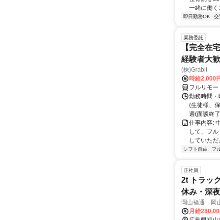
一緒に働くス
即日勤務OK
交
業務委託
【完全在宅
経験者大
(株)Grabit
時給2,000
フルリモー
勤務時間・
(生徒様、
週(面談終了
仕事内容:
して、フル
していただ
シフト自由
フ
正社員
2t トラ
休み・深夜配
岡山福通 岡
月給280,0