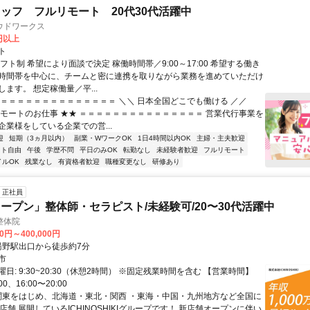
ッフ フルリモート 20代30代活躍中
ウドワークス
0円以上
ト
フト制 希望により面談で決定 稼働時間帯／9:00～17:00 希望する働き
時間帯を中心に、チームと密に連携を取りながら業務を進めていただけ
ます。 想定稼働量／平...
＝＝＝＝＝＝＝＝＝＝＝＝＝＝＝ ＼＼ 日本全国どこでも働ける ／／
リモートのお仕事 ★★ ＝＝＝＝＝＝＝＝＝＝＝＝＝＝＝ 営業代行事業を
企業様をしている企業での営...
迎
短期（3ヵ月以内）
副業・WワークOK
1日4時間以内OK
主婦・主夫歓迎
フト自由
午後
学歴不問
平日のみOK
転勤なし
未経験者歓迎
フルリモート
イルOK
残業なし
有資格者歓迎
職種変更なし
研修あり
正社員
ープン」整体師・セラピスト/未経験可/20〜30代活躍中
整体院
00円～400,000円
クセス: 湯野駅出口から徒歩約7分
市
日: 9:30~20:30（休憩2時間） ※固定残業時間を含む 【営業時間】
00、16:00〜20:00
 関東をはじめ、北海道・東北・関西 ・東海・中国・九州地方など全国に
店舗 展開しているICHINOSHIKIグループです！ 新店舗オープンに伴い