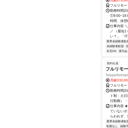
月給270,0
フルリモー
勤務時間詳細
①9:00~
時間、休憩6.
仕事内容 
／ （最短
い？」 「I
業界未経験者歓
未経験者歓迎
在宅OK
賞与あ
契約社員
フルリモー
Teleperform
月給330,0
フルリモー
勤務時間詳
ト制：土日
日勤務） ・
仕事内容 
ていないポ
らわれず、新
業界未経験者歓
転勤なし
経験