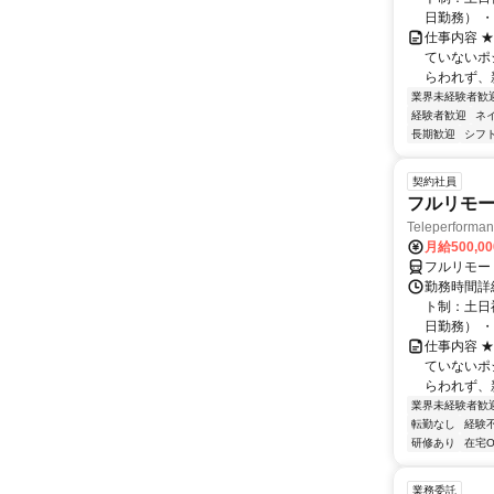
日勤務） ・
仕事内容 
ていないポ
らわれず、新
業界未経験者歓
経験者歓迎
ネ
長期歓迎
シフ
契約社員
フルリモー
Teleperform
月給500,0
フルリモー
勤務時間詳
ト制：土日
日勤務） ・
仕事内容 
ていないポ
らわれず、新
業界未経験者歓
転勤なし
経験
研修あり
在宅O
業務委託