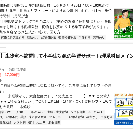
市
働時間：8時間/日 平均勤務日数：1ヶ月あたり20日 7:00～18:00の間
時間 配属先、担当エリア・ルートにより多少前後します。 ※1ヵ月単位
間制 （月間所定...
お仕事概要 2tトラックで担当エリア（拠点の近隣／長距離はナシ） を回
物をお届けする配達業務、荷物をお預か りする集荷業務があります。
業や商店などの 法人が中心で、回り方...
資格取得支援あり
転勤なし
経験者歓迎
有資格者歓迎
研修あり
賞与あり
ート
】生徒宅へ訪問して小学生対象の学習サポート/理系科目メイン
ライ 教師管理部
円～17,200円
ト
担当科目や勤務曜日/時間は柔軟に対応でき、ご希望に応じてシフトの調
す。
【―― 未経験から、家庭教師のトライの先生に！ ――】 ▼▼ この求人
！ ▼▼ □得意な科目だけでOK！ □週1日・1時間～OK！柔軟シフト □Wワ
大歓迎！ □未経験...
副業・WワークOK
土日祝のみOK
主婦・主夫歓迎
シフト自由
平日のみOK
なし
経験不問
英語
未経験者歓迎
フルリモート
経験者歓迎
残業なし
研修あり
通費支給
シフト制
週4日以上OK
服装自由