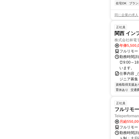
在宅OK
ブラン
同じ企業の求人
正社員
関西 イン
株式会社林電
年俸5,500,
フルリモー
勤務時間詳細
⏰9:00～
います。
仕事内容 _/_
ジニア募集
資格取得支援あ
育休あり
交通
正社員
フルリモー
Teleperform
月給550,0
フルリモー
勤務時間詳
ト制：土日