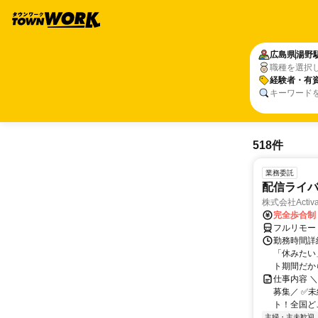
広島県
湯野
職種を選択
経験者・有
キーワード
518件
業務委託
配信ライ
株式会社Activa
完全歩合制
フルリモー
勤務時間詳
「休みたい
ト期間だか
仕事内容 
募集／ ✅
ト！全国どこ
主婦・主夫歓迎