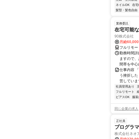
ネイルOK
在宅
髪型・髪色自由
業務委託
在宅可能
90株式会社
月給60,00
フルリモー
勤務時間詳
ますので、お
間帯を中心に
仕事内容 
う挫折したく
営しています
社員登用あり
フルリモート
ピアスOK
服装
同じ企業の求人
正社員
プログラマ
株式会社ネオ