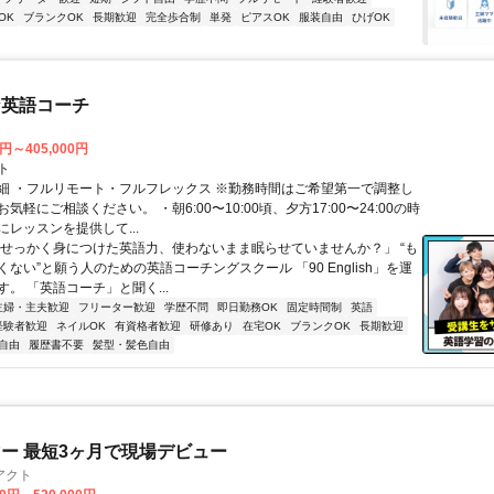
OK
ブランクOK
長期歓迎
完全歩合制
単発
ピアスOK
服装自由
ひげOK
な英語コーチ
0円～405,000円
ト
細 ・フルリモート・フルフレックス ※勤務時間はご希望第一で調整し
気軽にご相談ください。 ・朝6:00〜10:00頃、夕方17:00〜24:00の時
レッスンを提供して...
「せっかく身につけた英語力、使わないまま眠らせていませんか？」 “も
ない”と願う人のための英語コーチングスクール 「90 English」を運
。 「英語コーチ」と聞く...
主婦・主夫歓迎
フリーター歓迎
学歴不問
即日勤務OK
固定時間制
英語
経験者歓迎
ネイルOK
有資格者歓迎
研修あり
在宅OK
ブランクOK
長期歓迎
自由
履歴書不要
髪型・髪色自由
ー 最短3ヶ月で現場デビュー
アクト