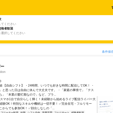
駅
してください
資格者歓迎
を選択してください
条件保
バー
tion
ト
細 【自由シフト】 ・24時間、いつでも好きな時間に配信してOK！ ・
」と思った日は自由に休んで大丈夫です。 ・「家庭の事情で」「テス
ら」「本業の繁忙期なので」など、プラ...
＼スマホ1台で自分らしく輝く！未経験から始めるライブ配信ライバー大
未経験OK！特別なスキルや機材は一切不要！ ✅完全在宅・フルリモー
からでも参加OK！ ✅顔出しなしの「...
フリーター歓迎
短期
シフト自由
学歴不問
フルリモート
経験者歓迎