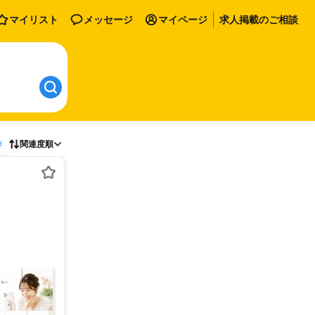
マイリスト
メッセージ
マイページ
求人掲載のご相談
存
関連度順