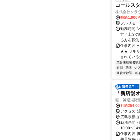
コールスタ
株式会社クラ
時給1,90
フルリモー
勤務時間 シ
方／上記の
る方を募集し
仕事内容 
★★ フル
されている
業界未経験者歓
短期
早朝
シ
経験者歓迎
ネ
「新店舗オ
匠・神辺湯野
月給254,0
ア
広島県福山
勤務時間・曜
10:00〜14:
仕事内容:
整骨院を60