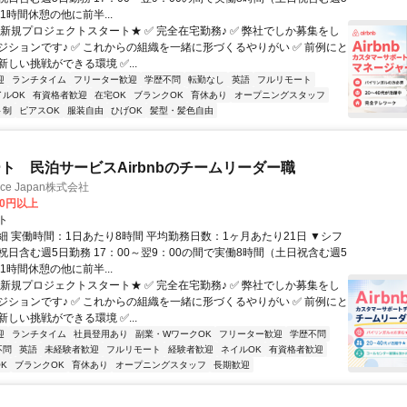
1時間休憩の他に前半...
★新規プロジェクトスタート★ ✅ 完全在宅勤務♪ ✅ 弊社でしか募集をし
ジションです♪ ✅ これからの組織を一緒に形づくるやりがい ✅ 前例にと
しい挑戦ができる環境 ✅...
迎
ランチタイム
フリーター歓迎
学歴不問
転勤なし
英語
フルリモート
イルOK
有資格者歓迎
在宅OK
ブランクOK
育休あり
オープニングスタッフ
ト制
ピアスOK
服装自由
ひげOK
髪型・髪色自由
ト 民泊サービスAirbnbのチームリーダー職
ance Japan株式会社
00円以上
ト
細 実働時間：1日あたり8時間 平均勤務日数：1ヶ月あたり21日 ▼シフ
祝日含む週5日勤務 17：00～翌9：00の間で実働8時間（土日祝含む週5
1時間休憩の他に前半...
★新規プロジェクトスタート★ ✅ 完全在宅勤務♪ ✅ 弊社でしか募集をし
ジションです♪ ✅ これからの組織を一緒に形づくるやりがい ✅ 前例にと
しい挑戦ができる環境 ✅...
迎
ランチタイム
社員登用あり
副業・WワークOK
フリーター歓迎
学歴不問
不問
英語
未経験者歓迎
フルリモート
経験者歓迎
ネイルOK
有資格者歓迎
K
ブランクOK
育休あり
オープニングスタッフ
長期歓迎