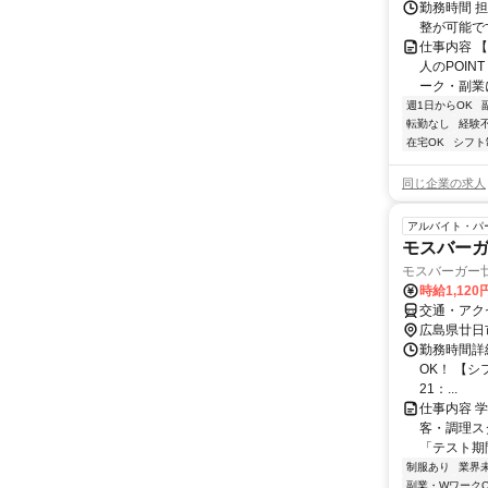
勤務時間 
整が可能で
仕事内容 
人のPOIN
ーク・副業に
週1日からOK
転勤なし
経験
在宅OK
シフト
同じ企業の求人
アルバイト・パ
モスバー
モスバーガー
時給1,120
交通・アク
広島県廿日
勤務時間詳細
OK！ 【シフ
21：...
仕事内容 
客・調理ス
「テスト期
制服あり
業界
副業・WワークO