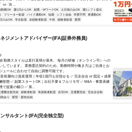
･´)b ...
内勤務OK
週1日からOK
副業・WワークOK
土日祝のみOK
週1シフト提出
り
フリーター歓迎
バイク通勤OK
短期
シフト自由
学歴不問
車通勤OK
日のみOK
学生歓迎
未経験者歓迎
午前
経験者歓迎
夜間
ネジメントアドバイザー(IFA|証券外務員)
ト
細 勤務スタイルは直行直帰が基本。 毎月の研修（オンライン可）への
いしています。 業務委託契約のため、勤務時間や働き方はご自身とお
ジュールに合わせて自由に調整可能です。
 富裕層向け資産運用｜年収1億円も目指せる ✅ 完全歩合 or 固定＋成果
酬形態 ✅ 副業スタートOK｜出社不要＆フルリモ可 ✅ M&A・事業承継
で提案の幅◎ ✅ 第...
交通費全額支給
経験者歓迎
有資格者歓迎
在宅OK
交通費支給
完全歩合制
補助あり
髪型・髪色自由
ンサルタント(IFA|完全独立型)