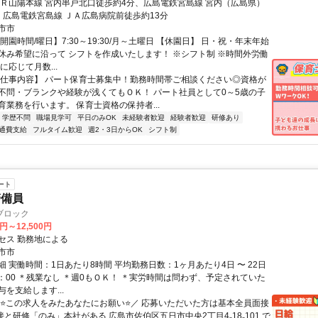
ＪＲ山陽本線 宮内串戸北口徒歩約4分、広島電鉄宮島線 宮内（広島県）
、広島電鉄宮島線 ＪＡ広島病院前徒歩約13分
市市
開園時間/曜日】7:30～19:30/月～土曜日 【休園日】 日・祝・年末年始
休み希望に沿って シフトを作成いたします！ ※シフト制 ※時間外労働
に応じて月数...
【仕事内容】 パート保育士募集中！勤務時間帯ご相談ください◎資格が
不問・ブランクや経験が浅くてもＯＫ！ パート社員として0～5歳の子
育業務を行います。 保育士資格の保持者...
学歴不問
職場見学可
平日のみOK
未経験者歓迎
経験者歓迎
研修あり
通費支給
フルタイム歓迎
週2・3日からOK
シフト制
ート
警備員
ブロック
0円～12,500円
セス 勤務地による
市市
 実働時間：1日あたり8時間 平均勤務日数：1ヶ月あたり4日 〜 22日
7：00 ＊残業なし ＊週0もＯＫ！ ＊実労時間は問わず、予定されていた
を支給します...
＼⭐この求人をみたあなたにお願い⭐／ 応募いただいた方は基本全員面接
接と研修「のみ」本社がある 広島市佐伯区五日市中央2丁目4₋18₋101 で