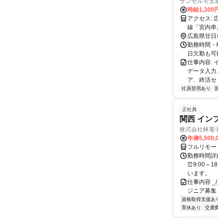
サンセルモ玉泉
時給1,300
アクセス: 広電「宮内」駅～徒歩2分 広電「JA広島病院前」駅～徒歩5分 JR山陽本
線「宮内串戸」駅～徒歩6分 ◆
になります
広島県廿日
勤務時間・曜
日欠勤も可
仕事内容:
データ入力
ア、終活セ
社員登用あり
正社員
関西 イン
株式会社林電
年俸5,500,
フルリモー
勤務時間詳細
⏰9:00～
います。
仕事内容 _/_
ジニア募集
資格取得支援あ
育休あり
交通