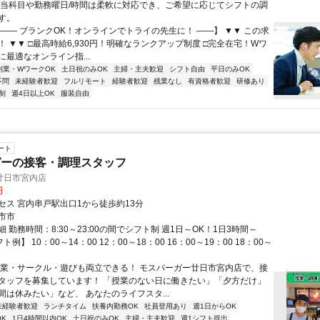
担当科目や勤務曜日/時間は柔軟に対応でき、ご希望に応じてシフトの調
す。
【―― ブランクOK！オンラインでトライの先生に！ ――】 ▼▼ この求
T！ ▼▼ □最高時給6,930円！明確なランクアップ制度 □完全在宅！Wワ
最適なオンライン指...
副業・WワークOK
土日祝のみOK
主婦・主夫歓迎
シフト自由
平日のみOK
不問
未経験者歓迎
フルリモート
経験者歓迎
残業なし
有資格者歓迎
研修あり
制
週4日以上OK
服装自由
ート
ガーの接客・調理スタッフ
廿日市宮内店
円
セス 宮内串戸駅出口1から徒歩約13分
市市
 勤務時間：8:30～23:00の間でシフト制 週1日～OK！1日3時間～
ト例】 10：00～14：00 12：00～18：00 16：00～19：00 18：00～
学業・サークル・遊びも両立できる！ モスバーガー廿日市宮内店で、接
タッフを募集しています！ 「授業のない日に働きたい」「夕方だけ」
間は休みたい」など、 あなたのライフスタ...
未経験者歓迎
ランチタイム
扶養内勤務OK
社員登用あり
週1日からOK
K
1日4時間以内OK
土日祝のみOK
主婦・主夫歓迎
週1シフト提出