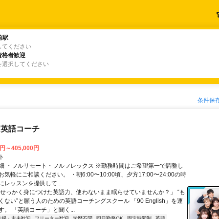
前駅
前駅
してください
資格者歓迎
資格者歓迎
を選択してください
条件保
な英語コーチ
0円～405,000円
ト
細 ・フルリモート・フルフレックス ※勤務時間はご希望第一で調整し
気軽にご相談ください。 ・朝6:00〜10:00頃、夕方17:00〜24:00の時
レッスンを提供して...
「せっかく身につけた英語力、使わないまま眠らせていませんか？」 “も
ない”と願う人のための英語コーチングスクール 「90 English」を運
。 「英語コーチ」と聞く...
主婦・主夫歓迎
フリーター歓迎
学歴不問
即日勤務OK
固定時間制
英語