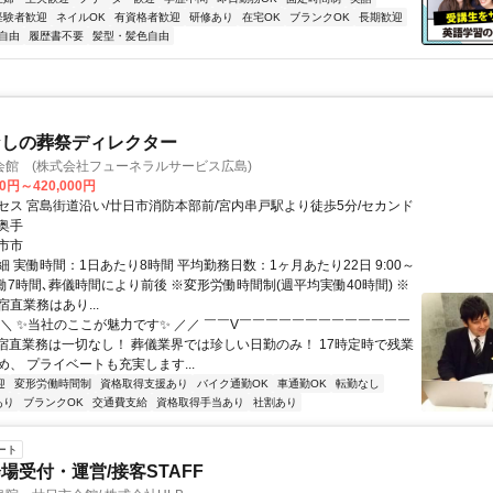
経験者歓迎
ネイルOK
有資格者歓迎
研修あり
在宅OK
ブランクOK
長期歓迎
自由
履歴書不要
髪型・髪色自由
なしの葬祭ディレクター
会館 (株式会社フューネラルサービス広島)
00円～420,000円
セス 宮島街道沿い/廿日市消防本部前/宮内串戸駅より徒歩5分/セカンド
奥手
市市
 実働時間：1日あたり8時間 平均勤務日数：1ヶ月あたり22日 9:00～
※実働7時間､葬儀時間により前後 ※変形労働時間制(週平均実働40時間) ※
直業務はあり...
＼＼ ✨当社のここが魅力です✨ ／／ ￣￣V￣￣￣￣￣￣￣￣￣￣￣￣￣
・宿直業務は一切なし！ 葬儀業界では珍しい日勤のみ！ 17時定時で残業
、 プライベートも充実します...
迎
変形労働時間制
資格取得支援あり
バイク通勤OK
車通勤OK
転勤なし
あり
ブランクOK
交通費支給
資格取得手当あり
社割あり
ート
場受付・運営/接客STAFF