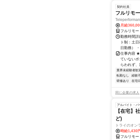
契約社員
フルリモー
Teleperform
月給360,0
フルリモー
勤務時間詳
ト制：土日
日勤務） ・
仕事内容 
ていないポ
らわれず、新
業界未経験者歓
転勤なし
経験
研修あり
在宅O
同じ企業の求人
アルバイト・パ
【在宅】社
ど)
トライのオン
時給1,430
フルリモー