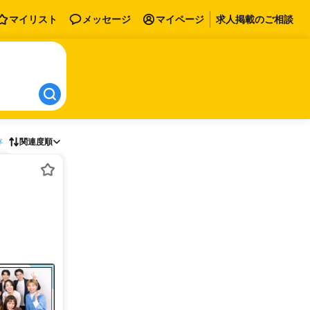
マイリスト
メッセージ
マイページ
求人掲載のご相談
存
関連度順