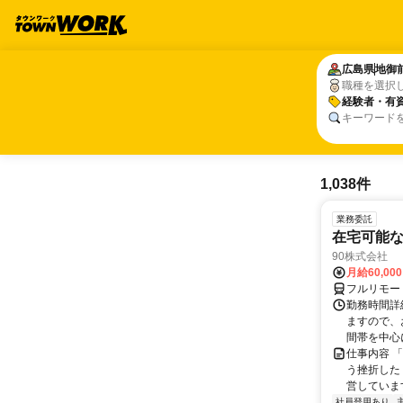
広島県
広島県
地御
地御
職種を選択
経験者・有
経験者・有
キーワード
1,038件
業務委託
在宅可能
90株式会社
月給60,00
フルリモー
勤務時間詳
ますので、お
間帯を中心に
仕事内容 
う挫折したく
営しています
社員登用あり