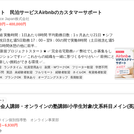
ト 民泊サービスAirbnbのカスタマーサポート
ance Japan株式会社
00円～400,000円
ト
細 実働時間：1日あたり8時間 平均勤務日数：1ヶ月あたり21日 ▼シフ
祝日含む週5日勤務 17：00～翌9：00の間で実働8時間（土日祝含む週5
1時間休憩の他に前半...
★新規プロジェクトスタート★ ✅ 完全在宅勤務♪ ✅ 弊社でしか募集をし
ジションです♪ ✅ これからの組織を一緒に形づくるやりがい ✅ 前例にと
しい挑戦ができる環境 ✅...
迎
ランチタイム
社員登用あり
副業・WワークOK
フリーター歓迎
学歴不問
不問
英語
未経験者歓迎
フルリモート
経験者歓迎
ネイルOK
有資格者歓迎
K
ブランクOK
育休あり
オープニングスタッフ
長期歓迎
ート
会人講師・オンラインの塾講師/小学生対象/文系科目メイン(
ライン個別指導塾 オンライン事業部
円～6,930円
ト