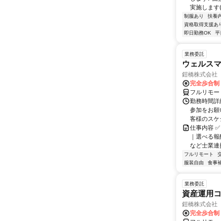
実施します(`･ω
制服あり
扶養
資格取得支援あ
即日勤務OK
平
業務委託
ウェルスマ
鎧橋株式会社
完全歩合制
フルリモー
勤務時間詳
参加をお願
客様のスケ
仕事内容 ✅
｜選べる報
など士業連携
フルリモート
服装自由
食事
業務委託
資産運用コ
鎧橋株式会社
完全歩合制