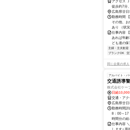
アクセス 
徒歩約7分
広島県廿日
勤務時間 【
その他、お
あり （状況
仕事内容 
あれば年齢
ども達の保
主婦・主夫歓迎
ブランクOK
交
同じ企業の求人
アルバイト・パ
交通誘導
株式会社ケー
日給10,00
交通・アク
広島県廿日
勤務時間詳細
8：00～1
時間分の給与
仕事内容 
します♪ 面