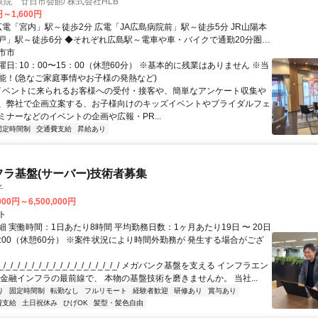
院 廿日市会館/ 株式会社HLB
円～1,600円
それぞれ広島駅～電車や車・バイクで通勤20分圏内
ので、 少し遠方の方でも通勤しやすいです！
市市
日: 10：00〜15：00（休憩60分） ※基本的に残業はありません ※当
能！(急なご家庭事情やお子様の発熱など)
 イベントに来られるお客様への受付・接客や、簡単なアンケート収集や
、弊社で企画立案する、お子様向けのキッズイベントやブライダルフェ
ミナーなどのイベントの企画や広報・PR...
固定時間制
交通費支給
昇給あり
フラ基盤(サーバー)技術者募集
子
000円～6,500,000円
ト
 実働時間：1日あたり8時間 平均勤務日数：1ヶ月あたり19日 〜 20日
18:00（休憩60分） ※案件状況により時間外勤務が 発生する場合がござ
/_/_/_/_/_/_/_/_/_/_/_/_/_/_/_/_/ メガバンク基盤を支える インフラエン
 金融インフラの最前線で、 本物の基盤技術を磨きませんか。 当社...
り
固定時間制
転勤なし
フルリモート
経験者歓迎
研修あり
賞与あり
費支給
土日祝休み
ひげOK
髪型・髪色自由