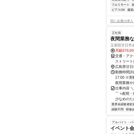
フルリモート
ピアスOK
服装
同じ企業の求人
正社員
夜間業務
玉泉院廿日市
月給270,0
交通・アク
ストリート
広島県廿日
勤務時間詳細
17:00 
夜間業務や宿
仕事内容 
￣ ⭐夜間
少なめのため
業界未経験者歓
経験不問
研修
アルバイト・パ
イベント会