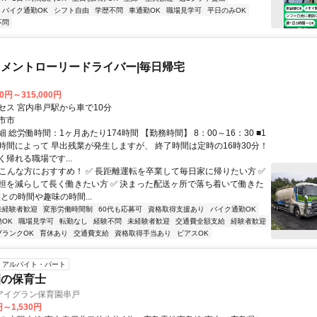
バイク通勤OK
シフト自由
学歴不問
車通勤OK
職場見学可
平日のみOK
不問
メントローリードライバー|毎日帰宅
00円～315,000円
セス 宮内串戸駅から車で10分
市市
 総労働時間：1ヶ月あたり174時間 【勤務時間】 8：00～16：30 ■1
時間によって 早出残業が発生しますが、 終了時間は定時の16時30分！
帰れる職場です...
✨こんな方におすすめ！ ✅ 長距離運転を卒業して毎日家に帰りたい方 ✅
担を減らして長く働きたい方 ✅ 決まった配送ヶ所で落ち着いて働きた
族との時間や趣味の時間...
未経験者歓迎
変形労働時間制
60代も応募可
資格取得支援あり
バイク通勤OK
OK
職場見学可
転勤なし
経験不問
未経験者歓迎
交通費全額支給
経験者歓迎
ブランクOK
育休あり
交通費支給
資格取得手当あり
ピアスOK
アルバイト・パート
園の保育士
アイグラン保育園串戸
円～1,530円