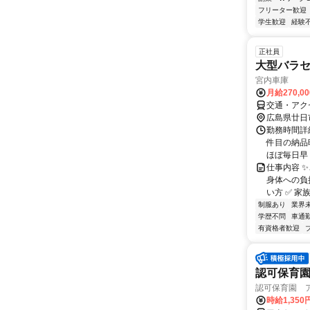
フリーター歓迎
学生歓迎
経験
正社員
大型バラセ
宮内車庫
月給270,0
交通・アク
広島県廿日
勤務時間詳細
件目の納品
ほぼ毎日早く
仕事内容 
身体への負
い方 ✅ 家
制服あり
業界
学歴不問
車通勤
有資格者歓迎
認可保育
認可保育園 
時給1,350