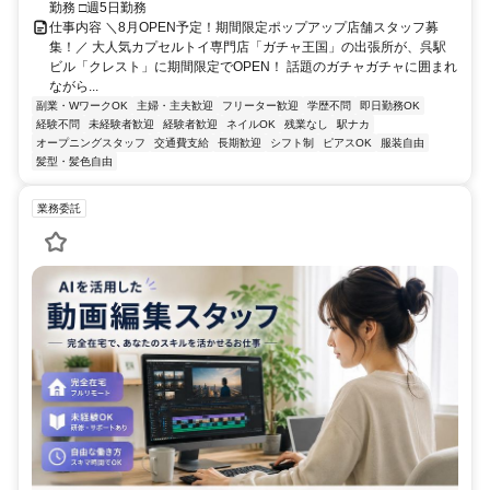
勤務 □週5日勤務
仕事内容 ＼8月OPEN予定！期間限定ポップアップ店舗スタッフ募
集！／ 大人気カプセルトイ専門店「ガチャ王国」の出張所が、呉駅
ビル「クレスト」に期間限定でOPEN！ 話題のガチャガチャに囲まれ
ながら...
副業・WワークOK
主婦・主夫歓迎
フリーター歓迎
学歴不問
即日勤務OK
経験不問
未経験者歓迎
経験者歓迎
ネイルOK
残業なし
駅ナカ
オープニングスタッフ
交通費支給
長期歓迎
シフト制
ピアスOK
服装自由
髪型・髪色自由
業務委託