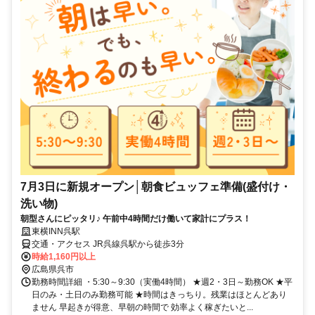
7月3日に新規オープン│朝食ビュッフェ準備(盛付け・
洗い物)
朝型さんにピッタリ♪ 午前中4時間だけ働いて家計にプラス！
東横INN呉駅
交通・アクセス JR呉線呉駅から徒歩3分
時給1,160円以上
広島県呉市
勤務時間詳細 ・5:30～9:30（実働4時間） ★週2・3日～勤務OK ★平
日のみ・土日のみ勤務可能 ★時間はきっちり。残業はほとんどあり
ません 早起きが得意、早朝の時間で 効率よく稼ぎたいと...