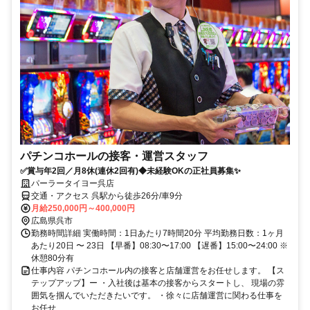
パチンコホールの接客・運営スタッフ
✅賞与年2回／月8休(連休2回有)◆未経験OKの正社員募集✨
パーラータイヨー呉店
交通・アクセス 呉駅から徒歩26分/車9分
月給250,000円～400,000円
広島県呉市
勤務時間詳細 実働時間：1日あたり7時間20分 平均勤務日数：1ヶ月
あたり20日 〜 23日 【早番】08:30〜17:00 【遅番】15:00〜24:00 ※
休憩80分有
仕事内容 パチンコホール内の接客と店舗運営をお任せします。 【ス
テップアップ】ー ・入社後は基本の接客からスタートし、 現場の雰
囲気を掴んでいただきたいです。 ・徐々に店舗運営に関わる仕事を
お任せ...