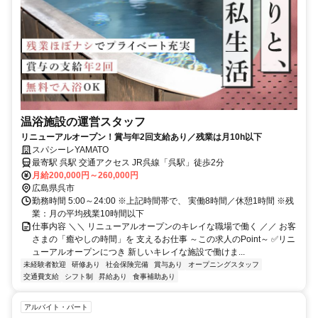
温浴施設の運営スタッフ
リニューアルオープン！賞与年2回支給あり／残業は月10h以下
スパシーレYAMATO
最寄駅 呉駅 交通アクセス JR呉線「呉駅」徒歩2分
月給200,000円～260,000円
広島県呉市
勤務時間 5:00～24:00 ※上記時間帯で、 実働8時間／休憩1時間 ※残
業：月の平均残業10時間以下
仕事内容 ＼＼ リニューアルオープンのキレイな職場で働く ／／ お客
さまの「癒やしの時間」を 支えるお仕事 ～この求人のPoint～ ✅リニ
ューアルオープンにつき 新しいキレイな施設で働けま...
未経験者歓迎
研修あり
社会保険完備
賞与あり
オープニングスタッフ
交通費支給
シフト制
昇給あり
食事補助あり
アルバイト・パート