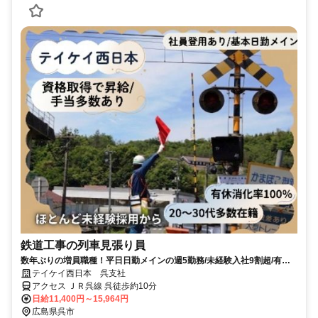
鉄道工事の列車見張り員
数年ぶりの増員職種！平日日勤メインの週5勤務/未経験入社9割超/有休
消化率100％を実現！
テイケイ西日本 呉支社
アクセス ＪＲ呉線 呉徒歩約10分
日給11,400円～15,964円
広島県呉市