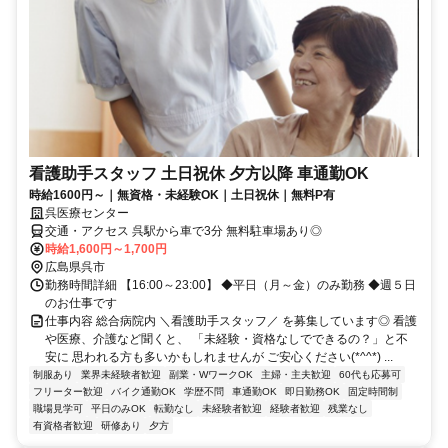
看護助手スタッフ 土日祝休 夕方以降 車通勤OK
時給1600円～｜無資格・未経験OK｜土日祝休｜無料P有
呉医療センター
交通・アクセス 呉駅から車で3分 無料駐車場あり◎
時給1,600円～1,700円
広島県呉市
勤務時間詳細 【16:00～23:00】 ◆平日（月～金）のみ勤務 ◆週５日
のお仕事です
仕事内容 総合病院内 ＼看護助手スタッフ／ を募集しています◎ 看護
や医療、介護など聞くと、 「未経験・資格なしでできるの？」と不
安に 思われる方も多いかもしれませんが ご安心ください(*^^*) ...
制服あり
業界未経験者歓迎
副業・WワークOK
主婦・主夫歓迎
60代も応募可
フリーター歓迎
バイク通勤OK
学歴不問
車通勤OK
即日勤務OK
固定時間制
職場見学可
平日のみOK
転勤なし
未経験者歓迎
経験者歓迎
残業なし
有資格者歓迎
研修あり
夕方