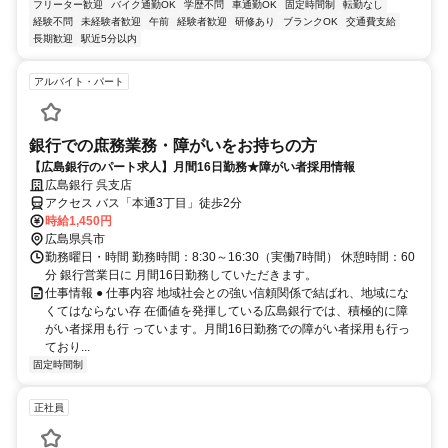
フリーター歓迎
バイク通勤OK
学歴不問
車通勤OK
固定時間制
転勤なし
経験不問
未経験者歓迎
午前
経験者歓迎
研修あり
ブランクOK
交通費支給
長期歓迎
駅近5分以内
アルバイト・パート
銀行での庶務業務・障がいをお持ちの方
【広島銀行のパート求人】月間16日勤務★障がい者採用情報
広島銀行 呉支店
アクセス バス「本通3丁目」徒歩2分
時給1,450円
広島県呉市
勤務曜日・時間 勤務時間：8:30～16:30（実働7時間） 休憩時間：60
分 銀行営業日に 月間16日勤務していただきます。
仕事情報 ● 仕事内容 地域社会との強い信頼関係で結ばれ、地域にな
くてはならない存 在価値を発揮している広島銀行では、積極的に障
がい者採用も行 っています。月間16日勤務での障がい者採用も行っ
ており...
固定時間制
正社員