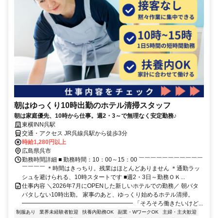
朝はゆっくり10時出勤のホテル清掃スタッフ
朝は家庭優先、10時から仕事。週2・3～で無理なく安定勤務♪
東横INN呉駅
交通・アクセス JR呉線呉駅から徒歩3分
時給1,280円以上
広島県呉市
勤務時間詳細 ■ 勤務時間：10：00～15：00 ￣￣￣￣￣￣￣￣￣￣￣
￣￣￣￣ ＊時間はきっちり。残業はほとんどありません ＊通勤ラッ
シュを避けられる、10時スタートです ■週2・3日～勤務ＯＫ...
仕事内容 ＼2026年7月にOPENした新しいホテルでの勤務／ 朝バタ
バタしない10時出勤。 家事のあと、ゆっくり始めるホテル清掃。
━━━━━━━━━━━━━━━━━━━ 「そろそろ働きたいけど...
制服あり
業界未経験者歓迎
扶養内勤務OK
副業・WワークOK
主婦・主夫歓迎