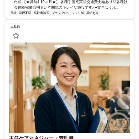
わ呉 【★賞与4.10ヶ月★】 各種手当充実◎交通費支給あり◎各種社
会保険完備◎明るい雰囲気のキレイな施設です♪ ●賞与はうれ...
長期
学歴不問
経験者歓迎
ブランクOK
シフト制
昇給あり
正社員
主任ケアマネジャー・管理者