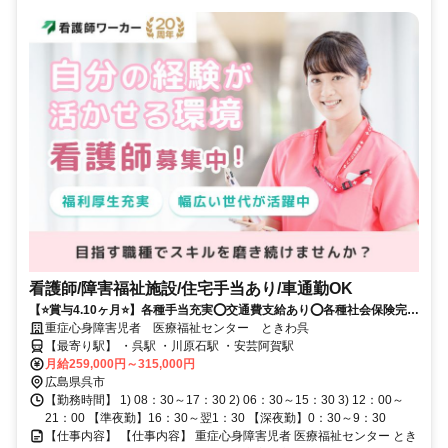
看護師/障害福祉施設/住宅手当あり/車通勤OK
【⭐賞与4.10ヶ月⭐】各種手当充実⭕交通費支給あり⭕各種社会保険完備
⭕明るい雰囲気のキレイな施設です✨
重症心身障害児者 医療福祉センター ときわ呉
【最寄り駅】 ・呉駅 ・川原石駅 ・安芸阿賀駅
月給259,000円～315,000円
広島県呉市
【勤務時間】 1) 08：30～17：30 2) 06：30～15：30 3) 12：00～
21：00 【準夜勤】16：30～翌1：30 【深夜勤】0：30～9：30
【仕事内容】 【仕事内容】 重症心身障害児者 医療福祉センター とき