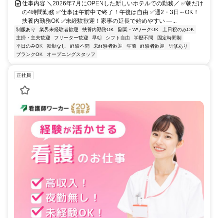
仕事内容 ＼2026年7月にOPENした新しいホテルでの勤務／ ✅朝だけ
の4時間勤務 ✅仕事は午前中で終了！午後は自由 ✅週2・3日～OK！
扶養内勤務OK ✅未経験歓迎！家事の延長で始めやすい ―...
制服あり
業界未経験者歓迎
扶養内勤務OK
副業・WワークOK
土日祝のみOK
主婦・主夫歓迎
フリーター歓迎
早朝
シフト自由
学歴不問
固定時間制
平日のみOK
転勤なし
経験不問
未経験者歓迎
午前
経験者歓迎
研修あり
ブランクOK
オープニングスタッフ
正社員