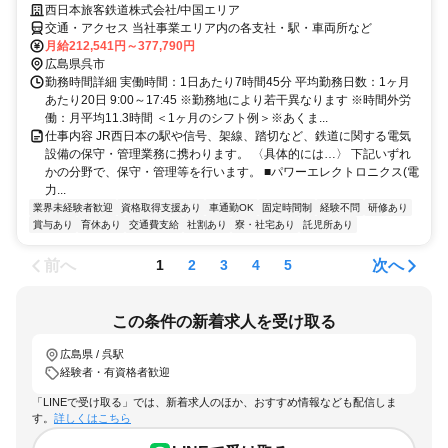
西日本旅客鉄道株式会社/中国エリア
交通・アクセス 当社事業エリア内の各支社・駅・車両所など
月給212,541円～377,790円
広島県呉市
勤務時間詳細 実働時間：1日あたり7時間45分 平均勤務日数：1ヶ月
あたり20日 9:00～17:45 ※勤務地により若干異なります ※時間外労
働：月平均11.3時間 ＜1ヶ月のシフト例＞※あくま...
仕事内容 JR西日本の駅や信号、架線、踏切など、鉄道に関する電気
設備の保守・管理業務に携わります。 〈具体的には…〉 下記いずれ
かの分野で、保守・管理等を行います。 ■パワーエレクトロニクス(電
力...
業界未経験者歓迎
資格取得支援あり
車通勤OK
固定時間制
経験不問
研修あり
賞与あり
育休あり
交通費支給
社割あり
寮・社宅あり
託児所あり
前へ
次へ
1
2
3
4
5
この条件の新着求人を受け取る
広島県 / 呉駅
経験者・有資格者歓迎
「LINEで受け取る」では、新着求人のほか、おすすめ情報なども配信しま
す。
詳しくはこちら