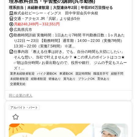
理系教科担当・学習塾の講師(呉市勤務)
理系担当｜未経験者歓迎｜大型連休年2回｜年収850万目指せる
株式会社ビーシー・イングス 田中学習会呉中央校
交通・アクセス JR「呉駅」より徒歩5分
月給240,349円～332,551円
広島県呉市
勤務時間詳細 実働時間：1日あたり7時間 平均勤務日数：1ヶ月あた
り22日 〜 23日 【勤務時間】 通常期：14:00～22:00（実働7時間）
13:30～22:00（実働7.5時間） ※遅...
仕事内容 「教える仕事は好き。でも、自分の時間も大切にしたい」
そんな想い、当社で叶えませんか？ ★この求人のポイントはココ★
✅朝は自分時間♪ お昼出勤なので、役所や銀行、 ジムの予定もスムー
ズ！...
業界未経験者歓迎
バイク通勤OK
車通勤OK
固定時間制
職場見学可
経験不問
未経験者歓迎
経験者歓迎
研修あり
賞与あり
ブランクOK
育休あり
交通費支給
同じ企業の求人
アルバイト・パート