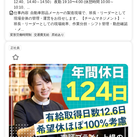
12:40、14:40～14:50） 夜勤 19:10〜4:00 (休憩時間 10:00～
10:10、...
仕事内容: 自動車部品メーカーの製造現場で、班長・リーダーとして
現場全体の管理・運営をお任せします。 【チームマネジメント】 ・
班長・リーダーとしての現場統率、作業分担・シフト管理・勤怠確認
・メ...
変形労働時間制
交通費支給
昇給あり
正社員