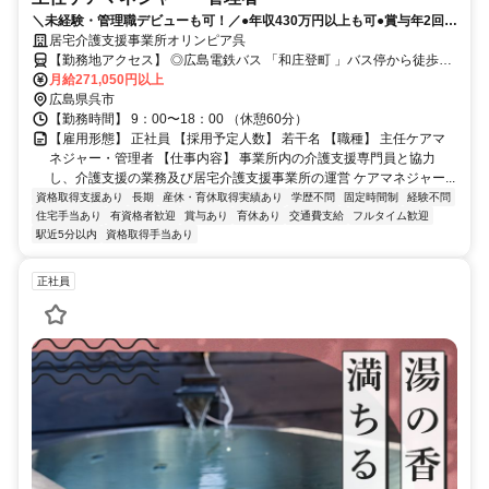
＼未経験・管理職デビューも可！／●年収430万円以上も可●賞与年2回◎
呉駅から徒歩圏内で長く働きやすい環境です！
居宅介護支援事業所オリンピア呉
【勤務地アクセス】 ◎広島電鉄バス 「和庄登町 」バス停から徒歩約
2分 ◎呉線「呉駅」車7分 ◎呉線「呉駅」バス10分 ◎呉線「呉駅」徒
月給271,050円以上
広島県呉市
歩22分 ※車通勤の場合はご相談ください。
【勤務時間】 9：00〜18：00 （休憩60分）
【雇用形態】 正社員 【採用予定人数】 若干名 【職種】 主任ケアマ
ネジャー・管理者 【仕事内容】 事業所内の介護支援専門員と協力
し、介護支援の業務及び居宅介護支援事業所の運営 ケアマネジャー...
資格取得支援あり
長期
産休・育休取得実績あり
学歴不問
固定時間制
経験不問
住宅手当あり
有資格者歓迎
賞与あり
育休あり
交通費支給
フルタイム歓迎
駅近5分以内
資格取得手当あり
正社員