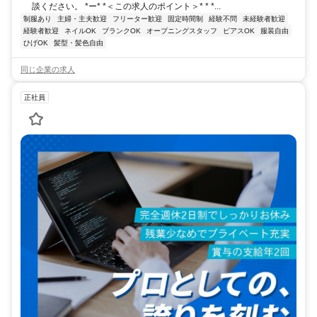
談ください。 *ー* *＜この求人のポイント＞* * *...
制服あり
主婦・主夫歓迎
フリーター歓迎
固定時間制
経験不問
未経験者歓迎
経験者歓迎
ネイルOK
ブランクOK
オープニングスタッフ
ピアスOK
服装自由
ひげOK
髪型・髪色自由
同じ企業の求人
正社員