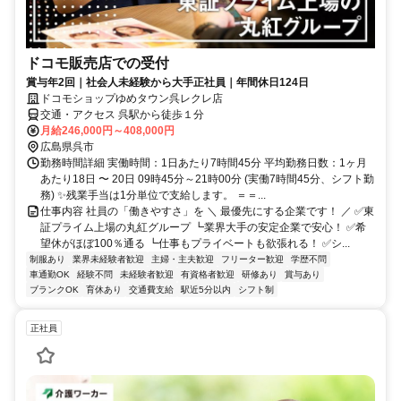
ドコモ販売店での受付
賞与年2回｜社会人未経験から大手正社員｜年間休日124日
ドコモショップゆめタウン呉レクレ店
交通・アクセス 呉駅から徒歩１分
月給246,000円～408,000円
広島県呉市
勤務時間詳細 実働時間：1日あたり7時間45分 平均勤務日数：1ヶ月
あたり18日 〜 20日 09時45分～21時00分 (実働7時間45分、シフト勤
務) ✨残業手当は1分単位で支給します。 ＝＝...
仕事内容 社員の「働きやすさ」を ＼ 最優先にする企業です！ ／ ✅東
証プライム上場の丸紅グループ ┗業界大手の安定企業で安心！ ✅希
望休がほぼ100％通る ┗仕事もプライベートも欲張れる！ ✅シ...
制服あり
業界未経験者歓迎
主婦・主夫歓迎
フリーター歓迎
学歴不問
車通勤OK
経験不問
未経験者歓迎
有資格者歓迎
研修あり
賞与あり
ブランクOK
育休あり
交通費支給
駅近5分以内
シフト制
正社員