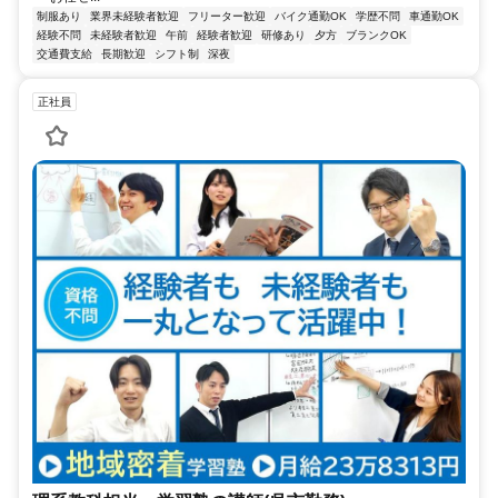
制服あり
業界未経験者歓迎
フリーター歓迎
バイク通勤OK
学歴不問
車通勤OK
経験不問
未経験者歓迎
午前
経験者歓迎
研修あり
夕方
ブランクOK
交通費支給
長期歓迎
シフト制
深夜
正社員