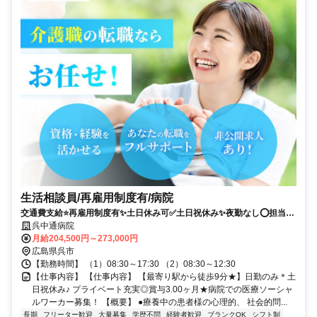
生活相談員/再雇用制度有/病院
交通費支給⭐️再雇用制度有✨土日休み可✅️土日祝休み✨夜勤なし⭕️担当者
オススメ✨研修支援有❗️経験者優遇⭐️車通勤ＯＫ✊️駅チカ✅️高額求人
呉中通病院
月給204,500円～273,000円
広島県呉市
【勤務時間】 （1）08:30～17:30 （2）08:30～12:30
【仕事内容】 【仕事内容】 【最寄り駅から徒歩9分★】日勤のみ＊土
日祝休み♪ プライベート充実◎賞与3.00ヶ月★病院での医療ソーシャ
ルワーカー募集！ 【概要】 ●療養中の患者様の心理的、 社会的問...
長期
フリーター歓迎
大量募集
学歴不問
経験者歓迎
ブランクOK
シフト制