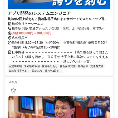
アプリ開発のシステムエンジニア
賞与年2回支給あり／資格取得手当によるサポートでスキルアップ可能
〇
株式会社ケーシーエス
最寄駅 呉駅 交通アクセス JR呉線「呉駅」より徒歩8分、車で3分
月給300,000円～380,000円
広島県呉市
勤務時間 8:30〜17:30（休憩60分） ※実働時間8時間 ※残業月20時
間以内 └月の平均残業11〜20時間
仕事内容 ＝＝＝＝＝＝＝＝＝＝＝＝＝＝＝ 【呉で腰を据えて働きた
い方へ】 経験を活かし、官公庁や 大手企業の基幹システムを支える
＝＝＝＝＝＝＝＝＝＝＝＝＝＝＝ ～求人のPoint～ ✅賞...
固定時間制
未経験者歓迎
住宅手当あり
社会保険完備
賞与あり
交通費支給
資格取得手当あり
昇給あり
賞与年2回あり
正社員