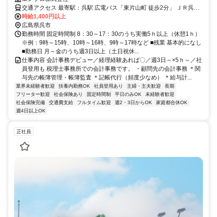
も！
交通アクセス 最寄駅：呉駅 広電バス「東片山町 徒歩2分」 ＪＲ呉線
「呉駅 徒歩23分」 所在地：広島県呉市西中央 ※自転車通勤OK（バ
時給1,400円以上
イク要相談）
広島県呉市
勤務時間 固定時間制 8：30～17：30のうち実働5ｈ以上（休憩1ｈ）
※例：9時～15時、10時～16時、9時～17時など ■残業 基本的になし
■勤務日 月～金のうち週3日以上（土日祝休...
仕事内容 会計事務デビュー／経理経験あれば〇／週3日～×5ｈ～／社
員登用も 税理士事務所での会計事務です。 ・顧問先の会計事務 ＊関
与先の帳簿管理・帳簿監査 ＊記帳代行（頻度少なめ） ＊給与計...
業界未経験者歓迎
扶養内勤務OK
社員登用あり
主婦・主夫歓迎
長期
フリーター歓迎
社会保険あり
固定時間制
平日のみOK
未経験者歓迎
社会保険完備
交通費支給
フルタイム歓迎
週2・3日からOK
家庭都合休OK
週4日以上OK
正社員