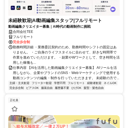
未経験歓迎|AI動画編集スタッフ|フルリモート
動画編集クリエイター募集｜AI時代の動画制作に挑戦
合同会社TEE
フルリモート
完全歩合制
勤務時間詳細 ・業務委託契約のため、勤務時間やシフトの固定はあ
りません。 ・ご自身のライフスタイルに合わせて、好きな時間帯で
作業を進めていただけます。 ・副業やWワークとして、空き時間を活
用した稼働も...
仕事内容 【AIを活用した動画編集クリエイター募集】 AIツールを活
用しながら、企業やブランドのSNS・Webマーケティングで使用する
動画コンテンツの編集・制作を行っていただきます。 未経験の方で...
主婦・主夫歓迎
フリーター歓迎
学歴不問
フルリモート
経験者歓迎
ネイルOK
完全歩合制
ピアスOK
服装自由
履歴書不要
ひげOK
髪型・髪色自由
正社員