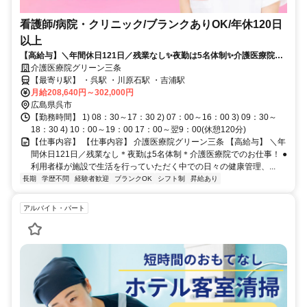
看護師/病院・クリニック/ブランクありOK/年休120日
以上
【高給与】＼年間休日121日／残業なし✨夜勤は5名体制✨介護医療院で
のお仕事❗️
介護医療院グリーン三条
【最寄り駅】 ・呉駅 ・川原石駅 ・吉浦駅
月給208,640円～302,000円
広島県呉市
【勤務時間】 1) 08：30～17：30 2) 07：00～16：00 3) 09：30～
18：30 4) 10：00～19：00 17：00～翌9：00(休憩120分)
【仕事内容】 【仕事内容】 介護医療院グリーン三条 【高給与】 ＼年
間休日121日／残業なし＊夜勤は5名体制＊介護医療院でのお仕事！ ●
利用者様が施設で生活を行っていただく中での日々の健康管理、...
長期
学歴不問
経験者歓迎
ブランクOK
シフト制
昇給あり
アルバイト・パート