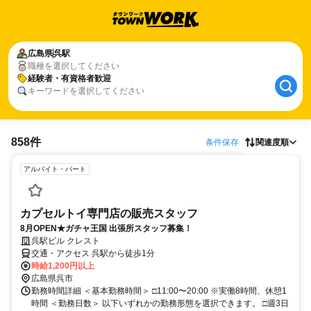
広島県
呉駅
職種を選択してください
経験者・有資格者歓迎
キーワードを選択してください
858件
条件保存
関連度順
アルバイト・パート
カプセルトイ専門店の販売スタッフ
8月OPEN★ガチャ王国 出張所スタッフ募集！
呉駅ビル クレスト
交通・アクセス 呉駅から徒歩1分
時給1,200円以上
広島県呉市
勤務時間詳細 ＜基本勤務時間＞ □11:00〜20:00 ※実働8時間、休憩1
時間 ＜勤務日数＞ 以下いずれかの勤務形態を選択できます。 □週3日