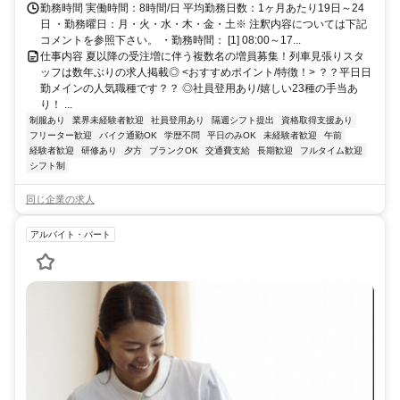
勤務時間 実働時間：8時間/日 平均勤務日数：1ヶ月あたり19日～24
日 ・勤務曜日：月・火・水・木・金・土※ 注釈内容については下記
コメントを参照下さい。 ・勤務時間： [1] 08:00～17...
仕事内容 夏以降の受注増に伴う複数名の増員募集！列車見張りスタ
ッフは数年ぶりの求人掲載◎ <おすすめポイント/特徴！> ？？平日日
勤メインの人気職種です？？ ◎社員登用あり/嬉しい23種の手当あ
り！ ...
制服あり
業界未経験者歓迎
社員登用あり
隔週シフト提出
資格取得支援あり
フリーター歓迎
バイク通勤OK
学歴不問
平日のみOK
未経験者歓迎
午前
経験者歓迎
研修あり
夕方
ブランクOK
交通費支給
長期歓迎
フルタイム歓迎
シフト制
同じ企業の求人
アルバイト・パート