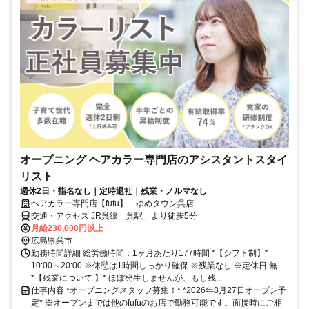
オープニング ヘアカラー専門店のアシスタントスタイ
リスト
週休2日・指名なし｜定時退社｜残業・ノルマなし
ヘアカラー専門店【fufu】 ゆめタウン呉店
交通・アクセス JR呉線「呉駅」より徒歩5分
月給230,000円以上
広島県呉市
勤務時間詳細 総労働時間：1ヶ月あたり177時間 *【シフト制】*
10:00～20:00 ※休憩は1時間しっかり確保 ※残業なし ※定休日 無
*【残業について 】* ほぼ発生しませんが、もし残...
仕事内容 *オープニングスタッフ募集！* *2026年8月27日オープン予
定* ※オープンまでは他のfufuのお店で勤務可能です。面接時にご相