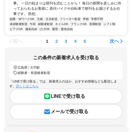
事。 一日の始まりは朝刊を読むことから！ 毎日の新聞を楽しみに待
っておられるお客様に 原付バイクや自転車で朝刊をお届けするお仕
事です。 防犯...
副業・WワークOK
主婦・主夫歓迎
フリーター歓迎
早朝
学歴不問
未経験者歓迎
午前
経験者歓迎
ネイルOK
ブランクOK
長期歓迎
シフト制
ピアスOK
服装自由
ひげOK
髪型・髪色自由
前へ
次へ
1
2
3
4
5
この条件の新着求人を受け取る
広島県 / 大竹駅
経験者・有資格者歓迎
「LINEで受け取る」では、新着求人のほか、おすすめ情報なども配信しま
す。
詳しくはこちら
LINEで受け取る
メールで受け取る