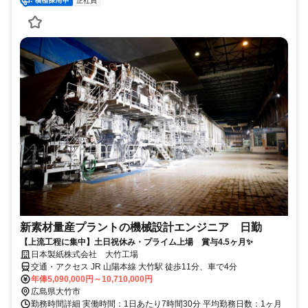
正社員
新素材量産プラントの機械設計エンジニア 日勤
【上流工程に集中】土日祝休み・プライム上場 賞与4.5ヶ月✨
日本製紙株式会社 大竹工場
交通・アクセス JR 山陽本線 大竹駅 徒歩11分、車で4分
年俸5,090,000円～10,710,000円
広島県大竹市
勤務時間詳細 実働時間：1日あたり7時間30分 平均勤務日数：1ヶ月