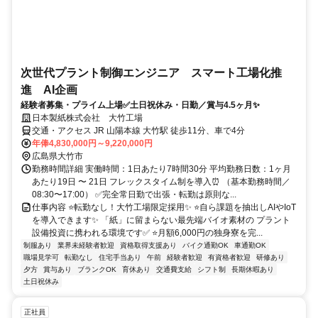
次世代プラント制御エンジニア スマート工場化推
進 AI企画
経験者募集・プライム上場✅土日祝休み・日勤／賞与4.5ヶ月✨
日本製紙株式会社 大竹工場
交通・アクセス JR 山陽本線 大竹駅 徒歩11分、車で4分
年俸4,830,000円～9,220,000円
広島県大竹市
勤務時間詳細 実働時間：1日あたり7時間30分 平均勤務日数：1ヶ月
あたり19日 〜 21日 フレックスタイム制を導入⏰ （基本勤務時間／
08:30〜17:00） ✅完全常日勤で出張・転勤は原則な...
仕事内容 ⭐転勤なし！大竹工場限定採用✨ ⭐自ら課題を抽出しAIやIoT
を導入できます✨ 「紙」に留まらない最先端バイオ素材の プラント
設備投資に携われる環境です✅ ⭐月額6,000円の独身寮を完...
制服あり
業界未経験者歓迎
資格取得支援あり
バイク通勤OK
車通勤OK
職場見学可
転勤なし
住宅手当あり
午前
経験者歓迎
有資格者歓迎
研修あり
夕方
賞与あり
ブランクOK
育休あり
交通費支給
シフト制
長期休暇あり
土日祝休み
正社員