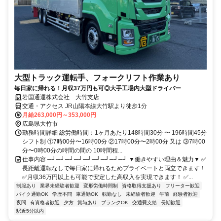
大型トラック運転手、フォークリフト作業あり
毎日家に帰れる！月収37万円も可◎大手工場内大型ドライバー
岩国通運株式会社 大竹支店
交通・アクセス JR山陽本線大竹駅より徒歩1分
月給263,000円～353,000円
広島県大竹市
勤務時間詳細 総労働時間：1ヶ月あたり148時間30分 〜 196時間45分
シフト制 ①7時00分〜16時00分 ②17時00分〜2時00分 又は ③7時00
分〜0時00分の時間の間の 10時間程...
仕事内容 ─┘─┘─┘─┘─┘─┘─┘─┘─┘ ▼働きやすい理由＆魅力▼ ✅
長距離運転なしで毎日家に帰れるためプライベートと両立できます！
✅月収36万円以上も可能で安定した高収入を実現できます！ ✅...
制服あり
業界未経験者歓迎
変形労働時間制
資格取得支援あり
フリーター歓迎
バイク通勤OK
学歴不問
車通勤OK
転勤なし
未経験者歓迎
午前
経験者歓迎
夜間
有資格者歓迎
夕方
賞与あり
ブランクOK
交通費支給
長期歓迎
駅近5分以内