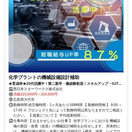
化学プラントの機械設備設計補助
★育成枠★20代活躍中！第二新卒・微経験歓迎！スキルアップ・OJT研
修充実◎
西日本スターワークス株式会社
月給225,000円～320,000円
広島県大竹市
勤務時間 総労働時間：1ヶ月あたり168時間 【 勤務時間例 】 9:00 ～
17:45 ※ プロジェクト先によって勤務時間は異なりますのでご相談く
ださい。 【 残業について 】 平均残業時間：...
仕事内容 【 おまかせしたいお仕事 】 化学プラントにおける 機械設
備の新設・改善（改造）の機械設計補助をお任せします。 具体的に
は… 機械設備の新設・改善に伴う詳細設計 └構造、強度、レイアウ