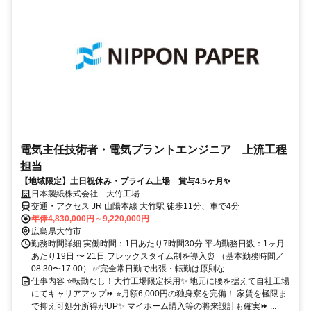
電気主任技術者・電気プラントエンジニア 上流工程
担当
【地域限定】土日祝休み・プライム上場 賞与4.5ヶ月✨
日本製紙株式会社 大竹工場
交通・アクセス JR 山陽本線 大竹駅 徒歩11分、車で4分
年俸4,830,000円～9,220,000円
広島県大竹市
勤務時間詳細 実働時間：1日あたり7時間30分 平均勤務日数：1ヶ月
あたり19日 〜 21日 フレックスタイム制を導入⏰ （基本勤務時間／
08:30〜17:00） ✅完全常日勤で出張・転勤は原則な...
仕事内容 ⭐転勤なし！大竹工場限定採用✨ 地元に腰を据えて自社工場
にてキャリアアップ⏩ ⭐月額6,000円の独身寮を完備！ 家賃を極限ま
で抑え可処分所得がUP✨ マイホーム購入等の将来設計も確実⏩ ...