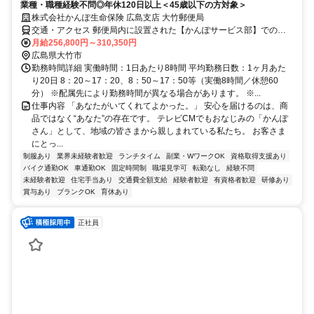
業種・職種経験不問◎年休120日以上＜45歳以下の方対象＞
株式会社かんぽ生命保険 広島支店 大竹郵便局
交通・アクセス 郵便局内に設置された【かんぽサービス部】での勤
務となります
月給256,800円～310,350円
広島県大竹市
勤務時間詳細 実働時間：1日あたり8時間 平均勤務日数：1ヶ月あた
り20日 8：20～17：20、8：50～17：50等（実働8時間／休憩60
分） ※配属先により勤務時間が異なる場合があります。 ※...
仕事内容 「あなたがいてくれてよかった。」 安心を届けるのは、商
品ではなく“あなた”の存在です。 テレビCMでもおなじみの「かんぽ
さん」として、地域の皆さまから親しまれている私たち。 お客さま
にとっ...
制服あり
業界未経験者歓迎
ランチタイム
副業・WワークOK
資格取得支援あり
バイク通勤OK
車通勤OK
固定時間制
職場見学可
転勤なし
経験不問
未経験者歓迎
住宅手当あり
交通費全額支給
経験者歓迎
有資格者歓迎
研修あり
賞与あり
ブランクOK
育休あり
正社員