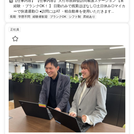
【仕事内容】 【仕事内容】 大竹市医師会訪問看護ステーション 【未
経験 ・ブランクOK！ 】 日勤のみで残業ほぼなし◎土日休み◎マイカ
ーで快適通勤◎ ●訪問にはAT ・軽自動車を使用いただきます...
長期
学歴不問
経験者歓迎
ブランクOK
シフト制
昇給あり
正社員