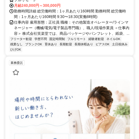
フルリモート
月給240,000円～300,000円
勤務時間詳細 総労働時間：1ヶ月あたり160時間 勤務時間 総労働時
間：1ヶ月あたり160時間 9:30〜18:30(実働8時間)
仕事内容 雇用形態：正社員 職種：その他製造オペレーター/ラインマ
ネージャー（機械/電気/電子製品専門職）、職人/現場作業員 ＜仕事内
容＞ 株式会社笑楽堂では、商品パッケージやパンフレット、紙袋、...
フリーター歓迎
学歴不問
固定時間制
フルリモート
経験者歓迎
ネイルOK
残業なし
ブランクOK
育休あり
長期歓迎
長期休暇あり
ピアスOK
土日祝休み
ひげOK
業務委託