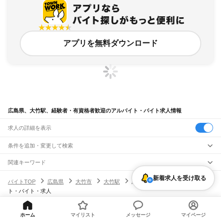
アプリを無料ダウンロード
広島県、大竹駅、経験者・有資格者歓迎のアルバイト・バイト求人情報
求人の詳細を表示
条件を追加・変更して検索
市区町村を追加・変更
関連キーワード
完全在宅ワーク 全国
シール貼り 在宅
現在地周辺
ガチャガチャ
犬カフェ
広島県
新着求人を受け取る
駅を追加・変更
バイトTOP
広島県
大竹市
大竹駅
経験者・有資格者歓迎のアルバイ
広島県
すべて
ト・バイト・求人
広島市
すべて
職種を追加・変更
JR山陽本線(岡山～三原)
中区
東区
南区
西区
安佐南区
安佐北区
安芸区
佐伯区
大門駅
東福山駅
福山駅
備後赤坂駅
松永駅
東尾道駅
尾道駅
糸崎駅
三原駅
飲食・フードサービス
呉市
竹原市
三原市
尾道市
福山市
府中市
三次市
庄原市
大竹市
東広島市
廿日市市
特徴を追加・変更
ホーム
マイリスト
メッセージ
マイページ
飲食・フードサービス
すべて
ヘルプ・お問い合わせ
サイトマップ
利用規約・プライバシーポリシー
JR山陽本線(三原～岩国)
安芸高田市
江田島市
安芸郡
山県郡
豊田郡
世羅郡
神石郡