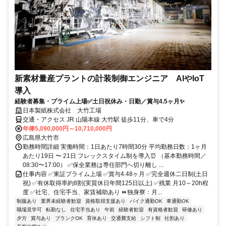
新素材量産プラントの計装制御エンジニア AIやIoT
導入
経験者募集・プライム上場✅土日祝休み・日勤／賞与4.5ヶ月✨
日本製紙株式会社 大竹工場
交通・アクセス JR 山陽本線 大竹駅 徒歩11分、車で4分
年俸5,090,000円～10,710,000円
広島県大竹市
勤務時間詳細 実働時間：1日あたり7時間30分 平均勤務日数：1ヶ月
あたり19日 〜 21日 フレックスタイム制を導入⏰ （基本勤務時間／
08:30〜17:00） ✅保全業務は専任部門へ切り離し ...
仕事内容 ✅東証プライム上場 ✅賞与4.48ヶ月 ✅完全週休二日制(土日
祝) ✅有休取得率約8割(実質休日年間125日以上) ✅残業 月10～20h程
度 ✅社宅、住宅手当、家賃補助あり ⏩独身寮：月...
制服あり
業界未経験者歓迎
資格取得支援あり
バイク通勤OK
車通勤OK
職場見学可
転勤なし
住宅手当あり
午前
経験者歓迎
有資格者歓迎
研修あり
夕方
賞与あり
ブランクOK
育休あり
交通費支給
シフト制
社割あり