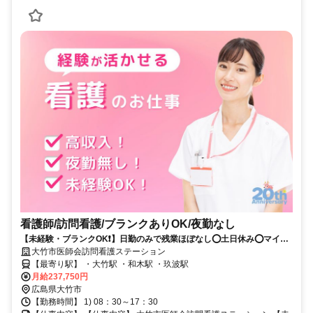
看護師/訪問看護/ブランクありOK/夜勤なし
【未経験・ブランクOK❗️】日勤のみで残業ほぼなし⭕土日休み⭕マイカ
ーで快適通勤⭕
大竹市医師会訪問看護ステーション
【最寄り駅】 ・大竹駅 ・和木駅 ・玖波駅
月給237,750円
広島県大竹市
【勤務時間】 1) 08：30～17：30