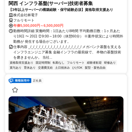
関西 インフラ基盤(サーバー)技術者募集
【3年以上サーバーの構築経験・保守経験必須】資格取得支援あり
株式会社林電子
フルリモート
年俸5,500,000円～6,500,000円
勤務時間詳細 実働時間：1日あたり8時間 平均勤務日数：1ヶ月あた
り19日 〜 20日 ⏰9:00～18:00（休憩60分） ※案件状況により時間外
勤務が 発生する場合がございます。
仕事内容 _/_/_/_/_/_/_/_/_/_/_/_/_/_/_/_/_/_/ メガバンク基盤を支える
インフラエンジニア募集 金融インフラの最前線で、 本物の基盤技術
を磨きませんか。 当社...
資格取得支援あり
固定時間制
転勤なし
フルリモート
経験者歓迎
研修あり
賞与あり
育休あり
交通費支給
土日祝休み
ひげOK
髪型・髪色自由
正社員