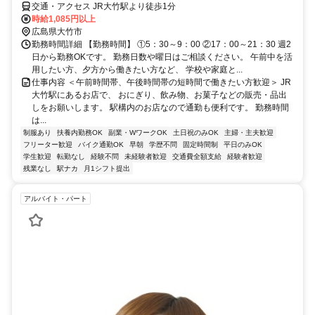
交通・アクセス JR大竹駅より徒歩1分
時給1,085円以上
広島県大竹市
勤務時間詳細 【勤務時間】 ①5：30～9：00 ②17：00～21：30 週2
日から勤務OKです。 勤務日数や曜日はご相談ください。 午前中を活
用したい方、夕方から働きたい方など、 学校や家庭と...
仕事内容 ＜午前時間帯、午後時間帯の短時間で働きたい方歓迎＞ JR
大竹駅にあるお店で、 おにぎり、飲み物、お菓子などの販売・品出
しをお願いします。 駅構内のお店なので通勤も便利です。 勤務時間
は...
制服あり
扶養内勤務OK
副業・WワークOK
土日祝のみOK
主婦・主夫歓迎
フリーター歓迎
バイク通勤OK
早朝
学歴不問
固定時間制
平日のみOK
学生歓迎
転勤なし
経験不問
未経験者歓迎
交通費全額支給
経験者歓迎
残業なし
駅ナカ
月1シフト提出
アルバイト・パート