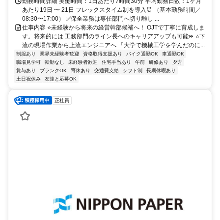
勤務時間詳細 実働時間：1日あたり7時間30分 平均勤務日数：1ヶ月
あたり19日 〜 21日 フレックスタイム制を導入⏰ （基本勤務時間／
08:30〜17:00） ✅保全業務は専任部門へ切り離し ...
仕事内容 ⭐未経験から将来の経営幹部候補へ！ OJTで丁寧に育成しま
す。将来的には 工務部門のライン長へのキャリアアップも可能⏩ ⭐️下
流の現場作業から上流エンジニアへ 「大学で機械工学を学んだのに...
制服あり
業界未経験者歓迎
資格取得支援あり
バイク通勤OK
車通勤OK
職場見学可
転勤なし
未経験者歓迎
住宅手当あり
午前
研修あり
夕方
賞与あり
ブランクOK
育休あり
交通費支給
シフト制
長期休暇あり
土日祝休み
友達と応募OK
正社員