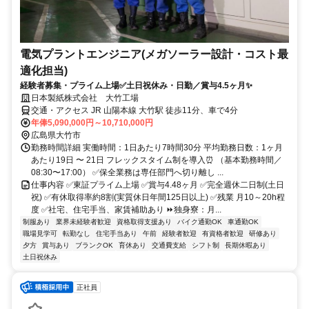
電気プラントエンジニア(メガソーラー設計・コスト最
適化担当)
経験者募集・プライム上場✅土日祝休み・日勤／賞与4.5ヶ月✨
日本製紙株式会社 大竹工場
交通・アクセス JR 山陽本線 大竹駅 徒歩11分、車で4分
年俸5,090,000円～10,710,000円
広島県大竹市
勤務時間詳細 実働時間：1日あたり7時間30分 平均勤務日数：1ヶ月
あたり19日 〜 21日 フレックスタイム制を導入⏰ （基本勤務時間／
08:30〜17:00） ✅保全業務は専任部門へ切り離し ...
仕事内容 ✅東証プライム上場 ✅賞与4.48ヶ月 ✅完全週休二日制(土日
祝) ✅有休取得率約8割(実質休日年間125日以上) ✅残業 月10～20h程
度 ✅社宅、住宅手当、家賃補助あり ⏩独身寮：月...
制服あり
業界未経験者歓迎
資格取得支援あり
バイク通勤OK
車通勤OK
職場見学可
転勤なし
住宅手当あり
午前
経験者歓迎
有資格者歓迎
研修あり
夕方
賞与あり
ブランクOK
育休あり
交通費支給
シフト制
長期休暇あり
土日祝休み
正社員