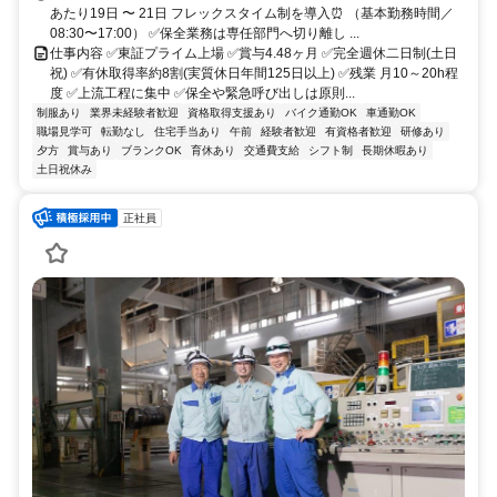
あたり19日 〜 21日 フレックスタイム制を導入⏰ （基本勤務時間／
08:30〜17:00） ✅保全業務は専任部門へ切り離し ...
仕事内容 ✅東証プライム上場 ✅賞与4.48ヶ月 ✅完全週休二日制(土日
祝) ✅有休取得率約8割(実質休日年間125日以上) ✅残業 月10～20h程
度 ✅上流工程に集中 ✅保全や緊急呼び出しは原則...
制服あり
業界未経験者歓迎
資格取得支援あり
バイク通勤OK
車通勤OK
職場見学可
転勤なし
住宅手当あり
午前
経験者歓迎
有資格者歓迎
研修あり
夕方
賞与あり
ブランクOK
育休あり
交通費支給
シフト制
長期休暇あり
土日祝休み
正社員