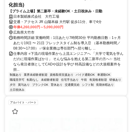
化担当)
【プライム上場】第二新卒・未経験OK・土日祝休み・日勤
日本製紙株式会社 大竹工場
交通・アクセス JR 山陽本線 大竹駅 徒歩11分、車で4分
年俸4,260,000円～5,090,000円
広島県大竹市
勤務時間詳細 実働時間：1日あたり7時間30分 平均勤務日数：1ヶ月
あたり19日 〜 21日 フレックスタイム制を導入⏰ （基本勤務時間／
08:30〜17:00） ✅保全業務は専任部門へ切り離し ...
仕事内容 ⭐️下流の現場作業から上流エンジニアへ 「大学で電気を学ん
だのに現場作業ばかり」 そんな悩みを抱える第二新卒の方へ✨ 当社
なら発注者側としてCADや設計を学び 特高設備などの大規模案件を
担...
制服あり
業界未経験者歓迎
資格取得支援あり
バイク通勤OK
車通勤OK
職場見学可
転勤なし
未経験者歓迎
住宅手当あり
午前
有資格者歓迎
研修あり
夕方
賞与あり
ブランクOK
育休あり
交通費支給
シフト制
長期休暇あり
土日祝休み
アルバイト・パート