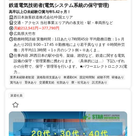
鉄道電気技術者(電気システム系統の保守管理)
高卒以上◎未経験◎賞与年5.42ヶ月！
西日本旅客鉄道株式会社/中国エリア
交通・アクセス 当社事業エリア内の各支社・駅・車両所など
月給212,541円～377,790円
広島県大竹市
勤務時間詳細 実働時間：1日あたり7時間45分 平均勤務日数：1ヶ月
あたり20日 9:00～17:45 ※勤務地により若干異なります ※時間外労
働：月平均11.3時間 ＜1ヶ月のシフト例＞※あくま...
仕事内容 JR西日本の駅や信号、架線、踏切など、鉄道に関する電気
設備の保守・管理業務に携わります。 〈具体的には…〉 下記いずれ
かの分野で、保守・管理等を行います。 ■パワーエレクトロニクス(電
力...
業界未経験者歓迎
資格取得支援あり
車通勤OK
固定時間制
経験不問
研修あり
賞与あり
育休あり
交通費支給
社割あり
寮・社宅あり
託児所あり
派遣社員