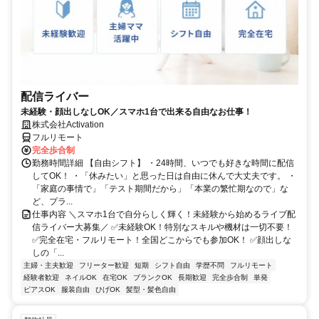
配信ライバー
未経験・顔出しなしOK／スマホ1台で出来る自由なお仕事！
株式会社Activation
フルリモート
完全歩合制
勤務時間詳細 【自由シフト】 ・24時間、いつでも好きな時間に配信
してOK！ ・「休みたい」と思った日は自由に休んで大丈夫です。 ・
「家庭の事情で」「テスト期間だから」「本業の繁忙期なので」な
ど、プラ...
仕事内容 ＼スマホ1台で自分らしく輝く！未経験から始めるライブ配
信ライバー大募集／ ✅未経験OK！特別なスキルや機材は一切不要！
✅完全在宅・フルリモート！全国どこからでも参加OK！ ✅顔出しな
しの「...
主婦・主夫歓迎
フリーター歓迎
短期
シフト自由
学歴不問
フルリモート
経験者歓迎
ネイルOK
在宅OK
ブランクOK
長期歓迎
完全歩合制
単発
ピアスOK
服装自由
ひげOK
髪型・髪色自由