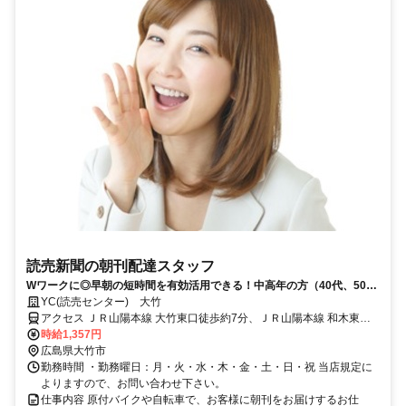
読売新聞の朝刊配達スタッフ
Wワークに◎早朝の短時間を有効活用できる！中高年の方（40代、50
代、60代）も活躍中！
YC(読売センター) 大竹
アクセス ＪＲ山陽本線 大竹東口徒歩約7分、ＪＲ山陽本線 和木東口
徒歩約15分、ＪＲ岩徳線 岩国東口徒歩約60分
時給1,357円
広島県大竹市
勤務時間 ・勤務曜日：月・火・水・木・金・土・日・祝 当店規定に
よりますので、お問い合わせ下さい。
仕事内容 原付バイクや自転車で、お客様に朝刊をお届けするお仕