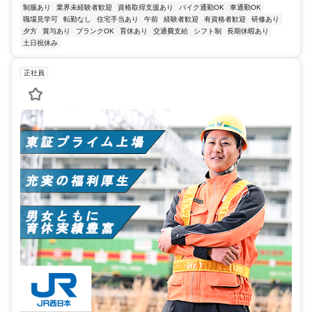
制服あり
業界未経験者歓迎
資格取得支援あり
バイク通勤OK
車通勤OK
職場見学可
転勤なし
住宅手当あり
午前
経験者歓迎
有資格者歓迎
研修あり
夕方
賞与あり
ブランクOK
育休あり
交通費支給
シフト制
長期休暇あり
土日祝休み
正社員