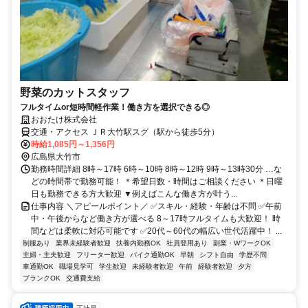
野菜のカットスタッフ
フルタイムor短時間軽作業！働き方を選択できる◎
おおたけ株式会社
交通・アクセス ＪＲ大竹駅スグ（駅から徒歩5分）
時給1,085円～1,356円
広島県大竹市
勤務時間詳細 8時～17時 6時～10時 8時～12時 9時～13時30分 …な
どの時間帯で勤務可能！ ＊希望日数・時間はご相談ください ＊日曜
日も勤務できる方大歓迎 ▼例えばこんな働き方が叶う...
仕事内容 ＼アピールポイント／ ✅スキル・経験・年齢は不問 ✅午前
中・午後からなど働き方が選べる 8～17時フルタイムも大歓迎！ 時
間などは柔軟に対応可能です ✅20代～60代の幅広い世代活躍中！ ...
制服あり
業界未経験者歓迎
扶養内勤務OK
社員登用あり
副業・WワークOK
主婦・主夫歓迎
フリーター歓迎
バイク通勤OK
早朝
シフト自由
学歴不問
車通勤OK
職場見学可
学生歓迎
未経験者歓迎
午前
経験者歓迎
夕方
ブランクOK
交通費支給