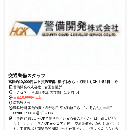
交通警備スタッフ
高日給10,000円以上 交通警備♪ 稼げるからって理由もOK！週1日～で日
勤のみだから働きやすい！
警備開発株式会社 岩国営業所
アクセス ＪＲ山陽本線 大竹西口徒歩約1分
日給10,000円以上
広島県大竹市
勤務時間 実働時間：8時間/日 平均勤務日数：1ヶ月あたりnull日
08:00-17:00※週1日～OK
仕事内容 週1日～OKで働きやすい★応募のきっかけは「高日給だか
ら！」も、もちろんOK★シニア応援！ 交通警備をお願いします。 お
もに工事現場や商業施設周辺でのお仕事です。 ブランクある方も大