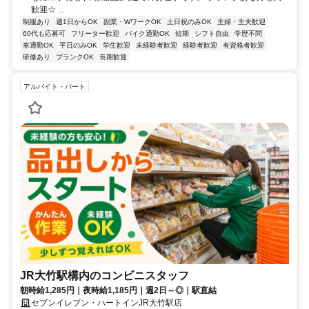
歓迎☆ ...
制服あり
週1日からOK
副業・WワークOK
土日祝のみOK
主婦・主夫歓迎
60代も応募可
フリーター歓迎
バイク通勤OK
短期
シフト自由
学歴不問
車通勤OK
平日のみOK
学生歓迎
未経験者歓迎
経験者歓迎
有資格者歓迎
研修あり
ブランクOK
長期歓迎
アルバイト・パート
JR大竹駅構内のコンビニスタッフ
朝時給1,285円｜夜時給1,185円｜週2日～◎｜駅直結
セブンイレブン・ハートインJR大竹駅店