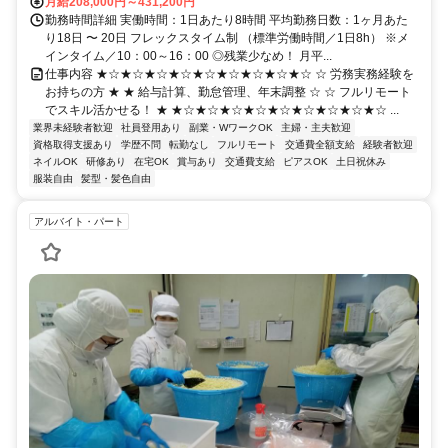
月給208,000円～431,200円
勤務時間詳細 実働時間：1日あたり8時間 平均勤務日数：1ヶ月あた
り18日 〜 20日 フレックスタイム制 （標準労働時間／1日8h） ※メ
インタイム／10：00～16：00 ◎残業少なめ！ 月平...
仕事内容 ★☆★☆★☆★☆★☆★☆★☆★☆★☆ ☆ 労務実務経験を
お持ちの方 ★ ★ 給与計算、勤怠管理、年末調整 ☆ ☆ フルリモート
でスキル活かせる！ ★ ★☆★☆★☆★☆★☆★☆★☆★☆★☆ ...
業界未経験者歓迎
社員登用あり
副業・WワークOK
主婦・主夫歓迎
資格取得支援あり
学歴不問
転勤なし
フルリモート
交通費全額支給
経験者歓迎
ネイルOK
研修あり
在宅OK
賞与あり
交通費支給
ピアスOK
土日祝休み
服装自由
髪型・髪色自由
アルバイト・パート