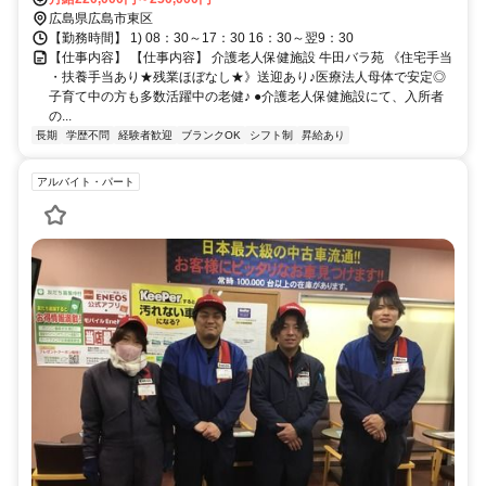
広島県広島市東区
【勤務時間】 1) 08：30～17：30 16：30～翌9：30
【仕事内容】 【仕事内容】 介護老人保健施設 牛田バラ苑 《住宅手当
・扶養手当あり★残業ほぼなし★》送迎あり♪医療法人母体で安定◎
子育て中の方も多数活躍中の老健♪ ●介護老人保健施設にて、入所者
の...
長期
学歴不問
経験者歓迎
ブランクOK
シフト制
昇給あり
アルバイト・パート