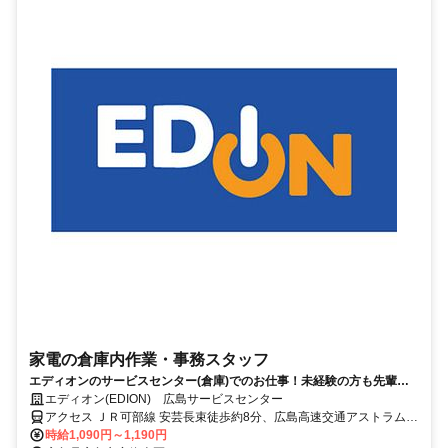
家電の倉庫内作業・事務スタッフ
エディオンのサービスセンター(倉庫)でのお仕事！未経験の方も先輩が
丁寧に指導するので心配いりません。
エディオン(EDION) 広島サービスセンター
アクセス ＪＲ可部線 安芸長束徒歩約8分、広島高速交通アストラムラ
イン 不動院前西出口徒歩約17分、広島高速交通アストラムライン 祇
時給1,090円～1,190円