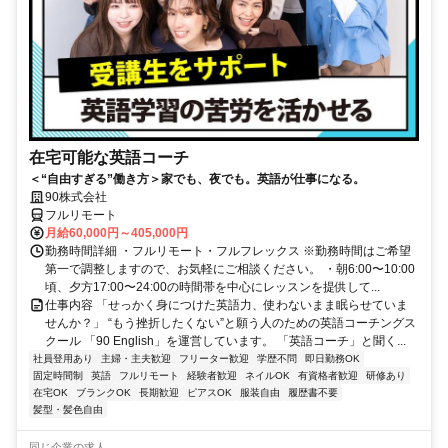
在宅可能な英語コーチ
＜“自由すぎる”働き方＞家でも、夜でも。英語が仕事になる。
90株式会社
フルリモート
月給60,000円～405,000円
勤務時間詳細 ・フルリモート・フルフレックス ※勤務時間はご希望
第一で調整しますので、お気軽にご相談ください。 ・朝6:00〜10:00
頃、夕方17:00〜24:00の時間帯を中心にレッスンを提供して...
仕事内容 「せっかく身につけた英語力、使わないまま眠らせていま
せんか？」 “もう挫折したくない”と願う人のための英語コーチングス
クール 「90 English」を運営しています。 「英語コーチ」と聞く...
社員登用あり
主婦・主夫歓迎
フリーター歓迎
学歴不問
即日勤務OK
固定時間制
英語
フルリモート
経験者歓迎
ネイルOK
有資格者歓迎
研修あり
在宅OK
ブランクOK
長期歓迎
ピアスOK
服装自由
履歴書不要
髪型・髪色自由
同じ企業の求人