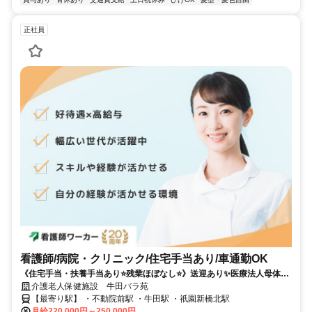
正社員
看護師/病院・クリニック/住宅手当あり/車通勤OK
《住宅手当・扶養手当あり⭐残業ほぼなし⭐》送迎あり✨医療法人母体で
安定⭕子育て中の方も多数活躍中の老健✨
介護老人保健施設 牛田バラ苑
【最寄り駅】 ・不動院前駅 ・牛田駅 ・祇園新橋北駅
月給220,000円～250,000円