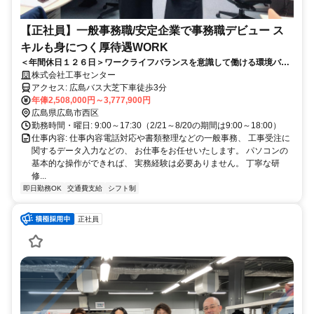
【正社員】一般事務職/安定企業で事務職デビュー ス
キルも身につく厚待遇WORK
＜年間休日１２６日＞ワークライフバランスを意識して働ける環境バツ
グン！
株式会社工事センター
アクセス: 広島バス大芝下車徒歩3分
年俸2,508,000円～3,777,900円
広島県広島市西区
勤務時間・曜日: 9:00～17:30（2/21～8/20の期間は9:00～18:00）
仕事内容: 仕事内容電話対応や書類整理などの一般事務、 工事受注に
関するデータ入力などの、 お仕事をお任せいたします。 パソコンの
基本的な操作ができれば、 実務経験は必要ありません。 丁寧な研
修...
即日勤務OK
交通費支給
シフト制
正社員