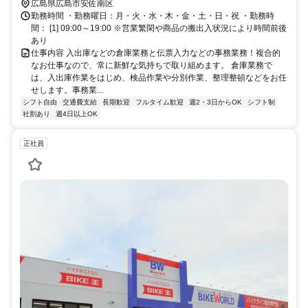
園新橋北西出口徒歩約17分
広島県広島市安佐南区
勤務時間 ・勤務曜日：月・火・水・木・金・土・日・祝 ・勤務時
間： [1] 09:00～19:00 ※営業繁閑や商品の搬出入状況により時間前後
あり
仕事内容 入出庫などの倉庫業務と伝票入力などの事務業務！複合的
なお仕事なので、常に新鮮な気持ちで取り組めます。 倉庫業務で
は、入出庫作業をはじめ、検品作業や分別作業、整理整頓などをお任
せします。事務業...
シフト自由
交通費支給
長期歓迎
フルタイム歓迎
週2・3日からOK
シフト制
社割あり
週4日以上OK
正社員