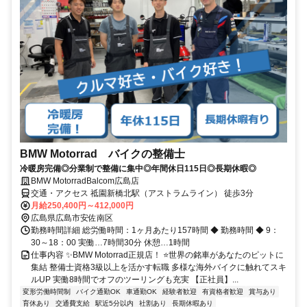
BMW Motorrad バイクの整備士
冷暖房完備◎分業制で整備に集中◎年間休日115日◎長期休暇◎
BMW MotorradBalcom広島店
交通・アクセス 祗園新橋北駅（アストラムライン） 徒歩3分
月給250,400円～412,000円
広島県広島市安佐南区
勤務時間詳細 総労働時間：1ヶ月あたり157時間 ◆ 勤務時間 ◆ 9：
30～18：00 実働…7時間30分 休憩…1時間
仕事内容 ✨BMW Motorrad正規店！ ⭐世界の銘車があなたのピットに
集結 整備士資格3級以上を活かす転職 多様な海外バイクに触れてスキ
ルUP 実働8時間でオフのツーリングも充実 【正社員】...
変形労働時間制
バイク通勤OK
車通勤OK
経験者歓迎
有資格者歓迎
賞与あり
育休あり
交通費支給
駅近5分以内
社割あり
長期休暇あり