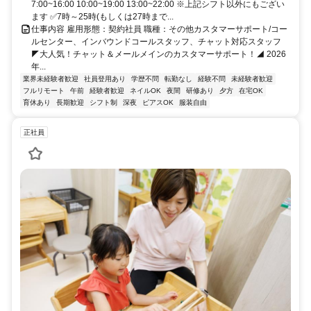
7:00~16:00 10:00~19:00 13:00~22:00 ※上記シフト以外にもござい
ます ✅7時～25時(もしくは27時まで...
仕事内容 雇用形態：契約社員 職種：その他カスタマーサポート/コー
ルセンター、インバウンドコールスタッフ、チャット対応スタッフ
◤大人気！チャット＆メールメインのカスタマーサポート！◢ 2026
年...
業界未経験者歓迎
社員登用あり
学歴不問
転勤なし
経験不問
未経験者歓迎
フルリモート
午前
経験者歓迎
ネイルOK
夜間
研修あり
夕方
在宅OK
育休あり
長期歓迎
シフト制
深夜
ピアスOK
服装自由
正社員