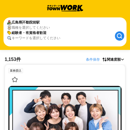
広島県
不動院前駅
職種を選択してください
経験者・有資格者歓迎
キーワードを選択してください
1,153件
条件保存
関連度順
業務委託