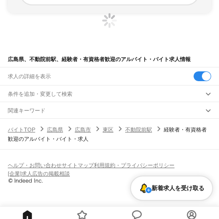
広島県、不動院前駅、経験者・有資格者歓迎のアルバイト・バイト求人情報
求人の詳細を表示
条件を追加・変更して検索
市区町村を追加・変更
関連キーワード
完全在宅ワーク 全国
シール貼り 在宅
現在地周辺
ガチャガチャ
犬カフェ
広島県
駅を追加・変更
バイトTOP
広島県
広島市
東区
不動院前駅
経験者・有資格者
広島県
すべて
歓迎のアルバイト・バイト・求人
広島市
すべて
職種を追加・変更
JR山陽本線(岡山～三原)
中区
東区
南区
西区
安佐南区
安佐北区
安芸区
佐伯区
大門駅
東福山駅
福山駅
備後赤坂駅
松永駅
東尾道駅
尾道駅
糸崎駅
三原駅
飲食・フードサービス
呉市
竹原市
三原市
尾道市
福山市
府中市
三次市
庄原市
大竹市
東広島市
廿日市市
特徴を追加・変更
飲食・フードサービス
すべて
ヘルプ・お問い合わせ
サイトマップ
利用規約・プライバシーポリシー
JR山陽本線(三原～岩国)
安芸高田市
江田島市
安芸郡
山県郡
豊田郡
世羅郡
神石郡
ホールスタッフ
キッチンスタッフ
皿洗い・洗い場
精肉・鮮魚加工
給食調理
人気
[企業]求人広告の掲載相談
三原駅
本郷駅
河内駅
入野駅
白市駅
西高屋駅
西条駅
寺家駅
八本松駅
瀬野駅
中野東駅
雇用形態を追加・変更
パン屋（ベーカリー）
フードカウンター販売員
バー（BAR）・バーテンダー
日払いOK
高校生歓迎
学生歓迎
深夜の仕事
髪型・髪色自由
ひげOK
ネイルOK
安芸中野駅
海田市駅
向洋駅
天神川駅
広島駅
新白島駅
横川駅
西広島駅
新井口駅
新着求人を受け取る
飲食店補助（開店・閉店準備）
飲食店（店長・マネージャー）
ピアスOK
アルバイト・パート
履歴書不要
オープニングスタッフ
留学生・外国人活躍中
五日市駅
廿日市駅
宮内串戸駅
阿品駅
宮島口駅
前空駅
大野浦駅
玖波駅
大竹駅
都道府県を変更
営業・販売
勤務期間
正社員
JR木次線
営業・販売
すべて
短期
契約社員
単発・1日OK
長期
期間限定（春夏冬休み等）
油木駅
備後落合駅
営業
テレフォンアポインター（テレアポ）
ルートセールス
コンビニ
シフト
派遣社員