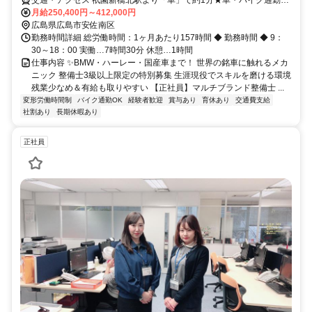
OK
月給250,400円～412,000円
広島県広島市安佐南区
勤務時間詳細 総労働時間：1ヶ月あたり157時間 ◆ 勤務時間 ◆ 9：
30～18：00 実働…7時間30分 休憩…1時間
仕事内容 ✨BMW・ハーレー・国産車まで！ 世界の銘車に触れるメカ
ニック 整備士3級以上限定の特別募集 生涯現役でスキルを磨ける環境
残業少なめ＆有給も取りやすい 【正社員】マルチブランド整備士 ...
変形労働時間制
バイク通勤OK
経験者歓迎
賞与あり
育休あり
交通費支給
社割あり
長期休暇あり
正社員