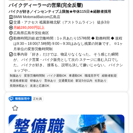
バイクディーラーの営業(完全反響)
バイクが好き／インセンティブ上限無★年休115日★経験者採用
BMW MotorradBalcom広島店
交通・アクセス 祗園新橋北駅（アストラムライン） 徒歩3分
月給280,000円以上
広島県広島市安佐南区
勤務時間詳細 総労働時間：1ヶ月あたり157時間 ◆ 勤務時間 ◆ 規程
は9:30～18:00(7.5時間) 9:00～9:30はみなし残業の対象です。 ※1ヶ
月単位の変形労働時間制
仕事内容 「好き」だけでは、物足りなくなった。 そう感じた瞬間
が、 バイク営業・バイク販売として次の ステージに進む入口でし
た。 バイクが好き。 接客も、説明も決して嫌いじゃない。 バイクシ
ョップや...
制服あり
変形労働時間制
バイク通勤OK
車通勤OK
職場見学可
経験者歓迎
有資格者歓迎
研修あり
育休あり
交通費支給
駅近5分以内
社割あり
長期休暇あり
友達と応募OK
正社員