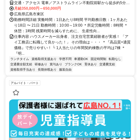
交通・アクセス 電車／アストラムライン不動院前駅から徒歩約5分、
車／山陽自動車道 広島IC 祇園新道を広島市街地方面へ直進。約10
月給350,000円～650,000円
分、バス／牛田新町2丁目バス停から徒歩約1分
広島県広島市東区
勤務時間詳細 実働時間：1日あたり8時間 平均勤務日数：1ヶ月あた
り18日 〜 21日 勤務時間：10:00～19:00 ＊所定労働時間：8時間 ＊
休憩：1時間 残業時間を減らすために、 生産性向...
仕事内容 ハウスメーカー出身者、注文住宅営業経験者が実感！ 「ア
イ工務店に転職して良かった！」 その理由は・・・ ＊『高品質×適質
価格』で売りやすい！ └ 1人当たりの年間契約棟数の平均は7棟 ＊
『明...
ランチタイム
資格取得支援あり
学歴不問
車通勤OK
固定時間制
転勤なし
交通費全額支給
研修あり
賞与あり
ブランクOK
育休あり
交通費支給
資格取得手当あり
長期休暇あり
服装自由
アルバイト・パート