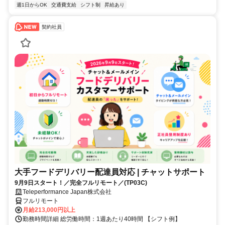
週1日からOK
交通費支給
シフト制
昇給あり
契約社員
大手フードデリバリー配達員対応 | チャットサポート
9月9日スタート！／完全フルリモート／(TP03C)
Teleperformance Japan株式会社
フルリモート
月給213,000円以上
勤務時間詳細 総労働時間：1週あたり40時間 【シフト例】