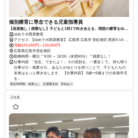
個別療育に専念できる児童指導員
【送迎無し｜残業なし】子どもと1対1で向き合える、理想の療育をゆめ
ラボで
ゆめラボ西原教室
アクセス: 【ゆめラボ西原教室】 広島県 広島市 安佐南区 西原4-14-13
セントラルリバー西原201 【アクセス】 JR「下祗園駅」徒歩8分 ア
月給235,000円～320,000円
ストラムライン「祇園新橋北駅」徒歩7分 ※駅近でアクセス便利です
広島県広島市安佐南区
勤務時間・曜日: * 9:00 ～ 18:00（休憩60分） * 残業なし！
仕事内容: 「先生、できたよ！」その笑顔を、一番近くで。 持ち帰り
仕事ゼロ・残業ゼロ。 あなたがゆとりを持つことで、子どもたちの
未来はもっと輝き出します。 【仕事内容】 0歳〜6歳までの未就学児
を...
固定時間制
残業なし
交通費支給
昇給あり
正社員