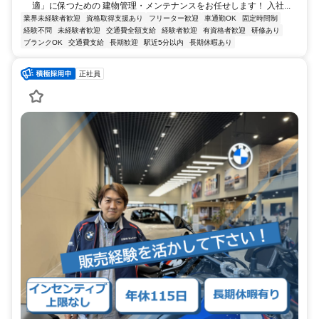
適」に保つための 建物管理・メンテナンスをお任せします！ 入社...
業界未経験者歓迎
資格取得支援あり
フリーター歓迎
車通勤OK
固定時間制
経験不問
未経験者歓迎
交通費全額支給
経験者歓迎
有資格者歓迎
研修あり
ブランクOK
交通費支給
長期歓迎
駅近5分以内
長期休暇あり
正社員