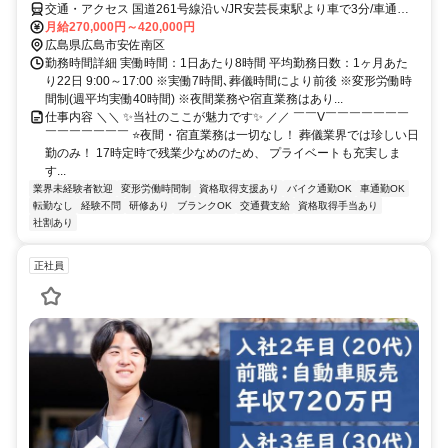
交通・アクセス 国道261号線沿い/JR安芸長束駅より車で3分/車通勤
OK
月給270,000円～420,000円
広島県広島市安佐南区
勤務時間詳細 実働時間：1日あたり8時間 平均勤務日数：1ヶ月あた
り22日 9:00～17:00 ※実働7時間､葬儀時間により前後 ※変形労働時
間制(週平均実働40時間) ※夜間業務や宿直業務はあり...
仕事内容 ＼＼ ✨当社のここが魅力です✨ ／／ ￣￣V￣￣￣￣￣￣￣
￣￣￣￣￣￣￣ ⭐夜間・宿直業務は一切なし！ 葬儀業界では珍しい日
勤のみ！ 17時定時で残業少なめのため、 プライベートも充実しま
す...
業界未経験者歓迎
変形労働時間制
資格取得支援あり
バイク通勤OK
車通勤OK
転勤なし
経験不問
研修あり
ブランクOK
交通費支給
資格取得手当あり
社割あり
正社員