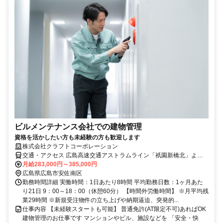
ビルメンテナンス会社での建物管理
資格を活かしたい方も未経験の方も歓迎します
株式会社クラフトコーポレーション
交通・アクセス 広島高速交通アストラムライン「祇園新橋北」より
徒歩5分
月給283,000円～385,000円
広島県広島市安佐南区
勤務時間詳細 実働時間：1日あたり8時間 平均勤務日数：1ヶ月あた
り21日 9：00～18：00（休憩60分） 【時間外労働時間】 ※月平均残
業29時間 ※新規受注物件の立ち上げや納期逼迫、突発的...
仕事内容 【未経験スタートも可能】 普通免許(AT限定不可)あればOK
建物管理のお仕事です マンションやビル、施設などを 「安全・快