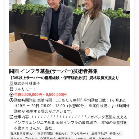
関西 インフラ基盤(サーバー)技術者募集
【3年以上サーバーの構築経験・保守経験必須】資格取得支援あり
株式会社林電子
フルリモート
年俸5,500,000円～6,500,000円
勤務時間詳細 実働時間：1日あたり8時間 平均勤務日数：1ヶ月あた
り19日 〜 20日 ⏰9:00～18:00（休憩60分） ※案件状況により時間外
勤務が 発生する場合がございます。
仕事内容 _/_/_/_/_/_/_/_/_/_/_/_/_/_/_/_/_/_/ メガバンク基盤を支える
インフラエンジニア募集 金融インフラの最前線で、 本物の基盤技術
を磨きませんか。 当社...
資格取得支援あり
固定時間制
転勤なし
フルリモート
経験者歓迎
研修あり
賞与あり
育休あり
交通費支給
土日祝休み
ひげOK
髪型・髪色自由