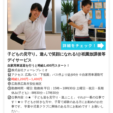
子どもの見守り。遊んで笑顔になれる!@祇園放課後等
デイサービス
自家用車送迎を行うと時給1,400円スタート！
株式会社クォーレプレミオ
アクセス: 広島バス「下祗園」バス停より徒歩6分 ※自家用車通勤可
時給1,200円～1,400円
広島県広島市安佐南区
勤務時間・曜日: 勤務例 平日：15時～18時30分 土曜日・祝日・長期
休み(子ども)：8時30分～17時30分
仕事内容: ☆★「子ども達を見守り・遊ぶこと」 それが一番の仕事で
す！★☆ 子どもが好きな方や、子育て経験のある方にお勧めのお仕
事です。 学童や児童クラブに興味のある方にお勧めです！ お願いし
たい...