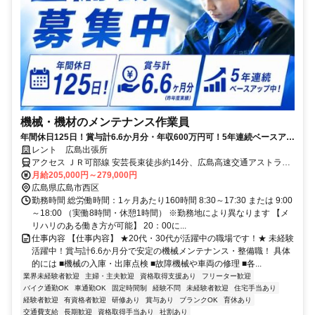
機械・機材のメンテナンス作業員
年間休日125日！賞与計6.6か月分・年収600万円可！5年連続ベースアッ
プ、資格取得支援充実の整備職
レント 広島出張所
アクセス ＪＲ可部線 安芸長束徒歩約14分、広島高速交通アストラム
ライン 不動院前西出口徒歩約14分、広島高速交通アストラムライン
月給205,000円～279,000円
白島（広島高速交通）西出口徒歩約17分 安芸長束駅 (JR可部線) から
広島県広島市西区
車で約6分
勤務時間 総労働時間：1ヶ月あたり160時間 8:30～17:30 または 9:00
～18:00 （実働8時間・休憩1時間） ※勤務地により異なります 【メ
リハリのある働き方が可能】 20：00に...
仕事内容 【仕事内容】 ★20代・30代が活躍中の職場です！★ 未経験
活躍中！賞与計6.6か月分で安定の機械メンテナンス・整備職！ 具体
的には ■機械の入庫・出庫点検 ■故障機械や車両の修理 ■各...
業界未経験者歓迎
主婦・主夫歓迎
資格取得支援あり
フリーター歓迎
バイク通勤OK
車通勤OK
固定時間制
経験不問
未経験者歓迎
住宅手当あり
経験者歓迎
有資格者歓迎
研修あり
賞与あり
ブランクOK
育休あり
交通費支給
長期歓迎
資格取得手当あり
社割あり