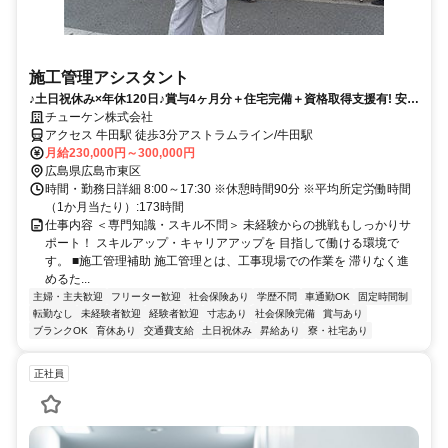
施工管理アシスタント
♪土日祝休み×年休120日♪賞与4ヶ月分＋住宅完備＋資格取得支援有! 安定
企業で未来に残る仕事を始めよう
チューケン株式会社
アクセス 牛田駅 徒歩3分アストラムライン/牛田駅
月給230,000円～300,000円
広島県広島市東区
時間・勤務日詳細 8:00～17:30 ※休憩時間90分 ※平均所定労働時間
（1か月当たり）:173時間
仕事内容 ＜専門知識・スキル不問＞ 未経験からの挑戦もしっかりサ
ポート！ スキルアップ・キャリアアップを 目指して働ける環境で
す。 ■施工管理補助 施工管理とは、工事現場での作業を 滞りなく進
めるた...
主婦・主夫歓迎
フリーター歓迎
社会保険あり
学歴不問
車通勤OK
固定時間制
転勤なし
未経験者歓迎
経験者歓迎
寸志あり
社会保険完備
賞与あり
ブランクOK
育休あり
交通費支給
土日祝休み
昇給あり
寮・社宅あり
正社員