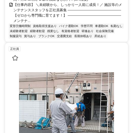
【仕事内容】 ＼未経験から、しっかり一人前に成長！／ 施設等のメ
ンテナンススタッフを正社員募集 ―――――――――――――――
【ゼロから専門職に育てます！】 ―――――――――――――――
メンテナ...
変形労働時間制
資格取得支援あり
バイク通勤OK
学歴不問
車通勤OK
転勤なし
未経験者歓迎
経験者歓迎
残業なし
有資格者歓迎
研修あり
社会保険完備
制服貸与
賞与あり
ブランクOK
交通費支給
長期休暇あり
昇給あり
正社員