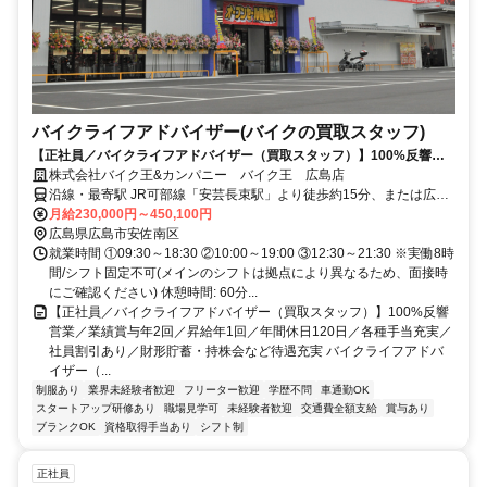
バイクライフアドバイザー(バイクの買取スタッフ)
【正社員／バイクライフアドバイザー（買取スタッフ）】100%反響営
業／業績賞与年2回／昇給年1回／年間休日120日／各種手当充実／社員
株式会社バイク王&カンパニー バイク王 広島店
割引あり／財形貯蓄・持株会など待遇充実
沿線・最寄駅 JR可部線「安芸長束駅」より徒歩約15分、または広島
交通「NHK放送所前」バス停より徒歩約3分
月給230,000円～450,100円
広島県広島市安佐南区
就業時間 ①09:30～18:30 ②10:00～19:00 ③12:30～21:30 ※実働8時
間/シフト固定不可(メインのシフトは拠点により異なるため、面接時
にご確認ください) 休憩時間: 60分...
【正社員／バイクライフアドバイザー（買取スタッフ）】100%反響
営業／業績賞与年2回／昇給年1回／年間休日120日／各種手当充実／
社員割引あり／財形貯蓄・持株会など待遇充実 バイクライフアドバ
イザー（...
制服あり
業界未経験者歓迎
フリーター歓迎
学歴不問
車通勤OK
スタートアップ研修あり
職場見学可
未経験者歓迎
交通費全額支給
賞与あり
ブランクOK
資格取得手当あり
シフト制
正社員