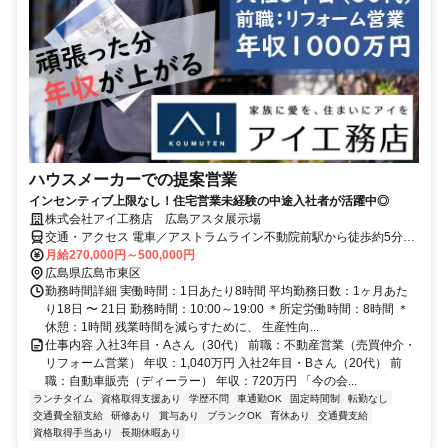
ハウスメーカーでの提案営業
インセンティブ上限なし！住宅営業未経験の中途入社者が活躍中◎
株式会社アイ工務店 広島アスタ展示場
交通・アクセス 電車／アストラムライン不動院前駅から徒歩約5分、
車／山陽自動車道 広島IC 祇園新道を広島市街地方面へ直進。約10
月給270,000円～500,000円
分、バス／牛田新町2丁目バス停から徒歩約1分
広島県広島市東区
勤務時間詳細 実働時間：1日あたり8時間 平均勤務日数：1ヶ月あた
り18日 〜 21日 勤務時間：10:00～19:00 ＊所定労働時間：8時間 ＊
休憩：1時間 残業時間を減らすために、 生産性向...
仕事内容 入社3年目・Aさん（30代） 前職：不動産営業（売買仲介・
リフォーム営業） 年収：1,040万円 入社2年目・Bさん（20代） 前
職：自動車販売（ディーラー） 年収：720万円 「今の会...
ランチタイム
資格取得支援あり
学歴不問
車通勤OK
固定時間制
転勤なし
交通費全額支給
研修あり
賞与あり
ブランクOK
育休あり
交通費支給
資格取得手当あり
長期休暇あり