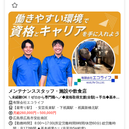
メンテナンススタッフ・施設や飲食店
＼未経験OK！ゼロから専門職へ／◆資格取得支援(全額)＋手当◆基本残
業なし(月5h程度)◆土日祝休み◆直行直帰OK・社用車貸与
有限会社エコライフ
【最寄り駅】 ・安芸長束駅 ・下祇園駅 ・祇園新橋北駅
月給260,000円～500,000円
広島県広島市安佐南区
【勤務時間】 8:00〜17:00(所定労働時間8時間/休憩60分) 総労働時
間：月172時間 ★基本残業なし(月平均5H程度)