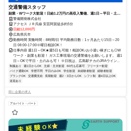
交通警備スタッフ
副業・Wワーク大歓迎！日給1.2万円の高収入警備、週1日～平日・土曜
のみもOK！
警備開発株式会社
アクセス ＪＲ呉線 安芸阿賀徒歩約5分
日給12,000円
広島県呉市
勤務時間 実働時間：8時間/日 平均勤務日数：1ヶ月あたり15日～20
日 08:00-17:00※曜日相談OK！
仕事内容 週1日～OK★週5日も可能！相談OK♪お小遣い稼ぎにも◎W
ワーク・副業も歓迎！ ガス工事現場の交通警備をお願いします。 週1
日～OKで平日・土のみも可！ ※日祝は、広島駅チカのJRAウイン...
制服あり
週1日からOK
主婦・主夫歓迎
60代も応募可
フリーター歓迎
バイク通勤OK
学歴不問
平日のみOK
学生歓迎
未経験者歓迎
経験者歓迎
ブランクOK
交通費支給
長期歓迎
週2・3日からOK
シフト制
週4日以上OK
送迎あり
同じ企業の求人
アルバイト・パート