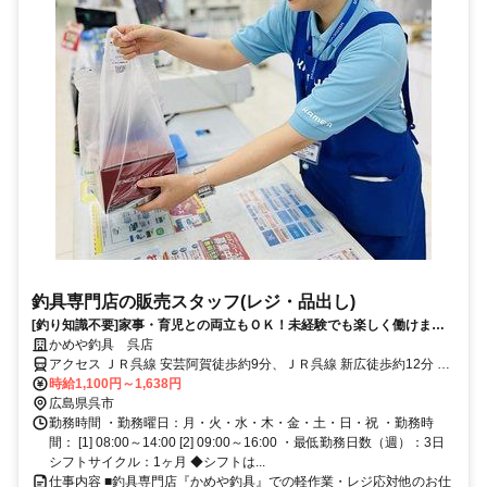
釣具専門店の販売スタッフ(レジ・品出し)
[釣り知識不要]家事・育児との両立もＯＫ！未経験でも楽しく働けます♪
＜ゆめマート阿賀店隣＞
かめや釣具 呉店
アクセス ＪＲ呉線 安芸阿賀徒歩約9分、ＪＲ呉線 新広徒歩約12分 阿
賀ICより車で1分、国道185号線沿いです！
時給1,100円～1,638円
広島県呉市
勤務時間 ・勤務曜日：月・火・水・木・金・土・日・祝 ・勤務時
間： [1] 08:00～14:00 [2] 09:00～16:00 ・最低勤務日数（週）：3日
シフトサイクル：1ヶ月 ◆シフトは...
仕事内容 ■釣具専門店『かめや釣具』での軽作業・レジ応対他のお仕