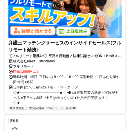
弁護士マッチングサービスのインサイドセールス(フル
リモート勤務)
【フルリモート勤務OK】平日５日勤務／法律知識ゼロでOK！BtoBスキ
ルが身につく営業職
株式会社make standards
フルリモート
時給1,600円以上
勤務時間・曜日: 平日のみ 9：00～18：00 実働時間：1日あたり8時
間 休憩1時間
仕事内容: ＼＼在宅型リモートワーク ／／
◇★───────────────★◇ ●BtoB提案営業の基礎～実践が学
べる ●平日のみ週5で土日はゆっくり◎ ●社員登用実績あり！
◇★───────...
社員登用あり
固定時間制
フルリモート
在宅OK
正社員