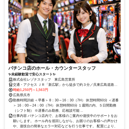
パチンコ店のホール・カウンタースタッフ
✨未経験歓迎で安心スタート✨
株式会社レゾナスタッフ 東広島営業所
交通・アクセス ＪＲ「新広駅」から徒歩で約３分／呉東広島道路
「阿賀ＩＣ」から車で約３分
時給1,250円～1,563円
広島県呉市
勤務時間詳細 ＜早番＞ 8：30～16：30（7H） 休憩時間60分 ＜遅番
＞ 16：00～24：00（7H） 休憩時間60分 １週間の内、５日間勤務
（シフト制） ※遅番のみ勤務、応相談可能 ...
仕事内容 パチンコ店内で、お客様のご案内や遊技中のサポートをお
願いします。 ホール内を巡回しながら、お困りのお客様への声かけ
や、遊技台の簡単なエラー対応などを行う仕事です。 配置により、