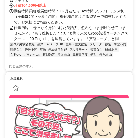
フルリモート
月給304,000円以上
勤務時間詳細 総労働時間：1ヶ月あたり165時間 フルフレックス制
（実働8時間・休憩1時間） ※勤務時間はご希望第一で調整しますの
で、お気軽にご相談ください。
仕事内容 「せっかく身につけた英語力、使わないまま眠らせていま
せんか？」 “もう挫折したくない”と願う人のための英語コーチングス
クール 「90 English」を運営しています。 「英語コーチ」と聞...
業界未経験者歓迎
副業・WワークOK
主婦・主夫歓迎
フリーター歓迎
学歴不問
転勤なし
経験不問
英語
未経験者歓迎
フルリモート
残業なし
研修あり
在宅OK
ブランクOK
長期歓迎
服装自由
履歴書不要
髪型・髪色自由
同じ企業の求人
派遣社員