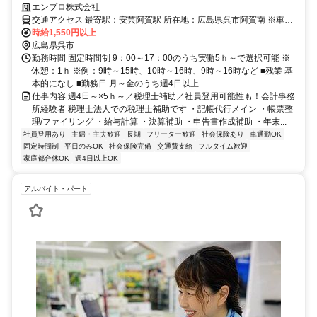
の可能性アリ！営業経験者は尚歓迎！＠安芸阿賀駅・車可
エンプロ株式会社
交通アクセス 最寄駅：安芸阿賀駅 所在地：広島県呉市阿賀南 ※車通
勤OK（P無料） JR呉線「安芸阿賀駅・徒歩12分」 JR呉線「新広
時給1,550円以上
駅・車11分」 JR呉線「呉駅・車15分」
広島県呉市
勤務時間 固定時間制 9：00～17：00のうち実働5ｈ～で選択可能 ※
休憩：1ｈ ※例：9時～15時、10時～16時、9時～16時など ■残業 基
本的になし ■勤務日 月～金のうち週4日以上...
仕事内容 週4日～×5ｈ～／税理士補助／社員登用可能性も！会計事務
所経験者 税理士法人での税理士補助です ・記帳代行メイン ・帳票整
理/ファイリング ・給与計算 ・決算補助 ・申告書作成補助 ・年末...
社員登用あり
主婦・主夫歓迎
長期
フリーター歓迎
社会保険あり
車通勤OK
固定時間制
平日のみOK
社会保険完備
交通費支給
フルタイム歓迎
家庭都合休OK
週4日以上OK
アルバイト・パート