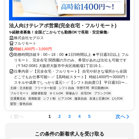
法人向けテレアポ営業(完全在宅・フルリモート)
✨経験者募集！全国どこからでも勤務OKで長期・安定稼働♪
株式会社セグロス
フルリモート
時給1,400円～3,000円
勤務時間詳細 9：00～18：00 ★1日5時間以上 ★平日週3日以上 フル
リモート、完全在宅 関西圏の方のみ、希望があれば出社も可能です
（〒542-0081 大阪府大阪市中央区南船場1丁目16-1...
仕事内容 ✅【完全在宅・フルリモート】 自宅や好きな場所から全国
どこでもお仕事可能✨ ✅【高時給スタート】 時給1400円〜3000円！
スキルや成果でしっかり還元✨ ✅【シフト自由度◎】 平日週3日〜...
主婦・主夫歓迎
フリーター歓迎
シフト自由
学歴不問
即日勤務OK
フルリモート
経験者歓迎
ネイルOK
研修あり
在宅OK
ブランクOK
交通費支給
長期歓迎
シフト制
ピアスOK
服装自由
友達と応募OK
ひげOK
髪型・髪色自由
前へ
次へ
1
2
3
4
5
この条件の新着求人を受け取る