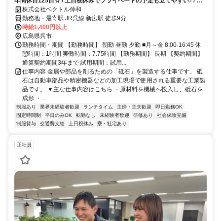
年間休日125日☆ / 土日祝休みでプライベートの予定も立てやすい♪ / 未
経験OK！
株式会社ベクトル伸和
勤務地・最寄駅 JR呉線 新広駅 徒歩9分
時給1,400円以上
広島県呉市
勤務時間・期間 【勤務時間】 朝勤 昼勤 夕勤 ■月～金 8:00-16:45 休
憩時間：1時間 実働時間：7.75時間 【勤務期間】 長期 【契約期間】
通算契約期間3年まで 試用期間：試用...
仕事内容 金属や部品を削るための「砥石」を製造する仕事です。 砥
石は自動車部品や精密機器などの加工現場で使用される重要な工業製
品です。 ▼主な仕事内容はこちら ・原材料を機械へ投入し、砥石を
成形 ・...
制服あり
業界未経験者歓迎
ランチタイム
主婦・主夫歓迎
即日勤務OK
固定時間制
平日のみOK
転勤なし
未経験者歓迎
研修あり
社会保険完備
制服貸与
交通費支給
土日祝休み
寮・社宅あり
正社員