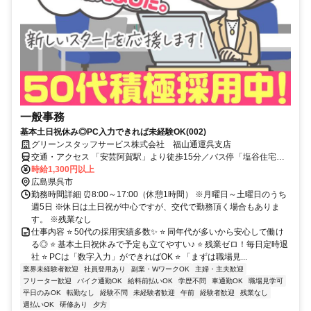
一般事務
基本土日祝休み◎PC入力できれば未経験OK(002)
グリーンスタッフサービス株式会社 福山通運呉支店
交通・アクセス 「安芸阿賀駅」より徒歩15分／バス停「塩谷住宅」
より徒歩1分／バス停「阿賀港」より徒歩3分
時給1,300円以上
広島県呉市
勤務時間詳細 ⏰8:00～17:00（休憩1時間） ※月曜日～土曜日のうち
週5日 ※休日は土日祝が中心ですが、交代で勤務頂く場合もありま
す。 ※残業なし
仕事内容 ⭐ 50代の採用実績多数✨ ⭐ 同年代が多いから安心して働け
る◎ ⭐ 基本土日祝休みで予定も立てやすい♪ ⭐ 残業ゼロ！毎日定時退
社 ⭐ PCは「数字入力」ができればOK ⭐ 「まずは職場見...
業界未経験者歓迎
社員登用あり
副業・WワークOK
主婦・主夫歓迎
フリーター歓迎
バイク通勤OK
給料前払いOK
学歴不問
車通勤OK
職場見学可
平日のみOK
転勤なし
経験不問
未経験者歓迎
午前
経験者歓迎
残業なし
週払いOK
研修あり
夕方