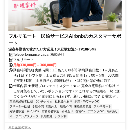
フルリモート 民泊サービスAirbnbのカスタマーサポ
ート
深夜帯勤務で稼ぎたい方必見！未経験歓迎✨(TP18PSM)
Teleperformance Japan株式会社
フルリモート
月給330,000円～360,000円
勤務時間詳細 実働時間：1日あたり8時間 平均勤務日数：1ヶ月あた
り21日 ▼シフト制：土日祝日含む週5日勤務 17：00～翌9：00の間
で実働8時間（土日祝含む週5日勤務） ・1時間休憩の他に前半...
仕事内容 ★新規プロジェクトスタート★ ✅ 完全在宅勤務♪ ✅ 弊社で
しか募集をしていないポジションです♪ ✅ これからの組織を一緒に形
づくるやりがい ✅ 前例にとらわれず、新しい挑戦ができる環境 ✅...
業界未経験者歓迎
ランチタイム
社員登用あり
副業・WワークOK
フリーター歓迎
学歴不問
転勤なし
経験不問
未経験者歓迎
フルリモート
経験者歓迎
ネイルOK
有資格者歓迎
研修あり
在宅OK
ブランクOK
育休あり
オープニングスタッフ
長期歓迎
シフト制
同じ企業の求人