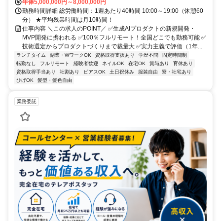
年俸5,000,000円～8,000,000円
勤務時間詳細 総労働時間：1週あたり40時間 10:00～19:00（休憩60
分） ★平均残業時間は月10時間！
仕事内容 ＼この求人のPOINT／ ✅生成AIプロダクトの新規開発・
MVP開発に携われる ✅100％フルリモート！全国どこでも勤務可能 ✅
技術選定からプロダクトづくりまで裁量大 ✅実力主義で評価（1年...
ランチタイム
副業・WワークOK
資格取得支援あり
学歴不問
固定時間制
転勤なし
フルリモート
経験者歓迎
ネイルOK
在宅OK
賞与あり
育休あり
資格取得手当あり
社割あり
ピアスOK
土日祝休み
服装自由
寮・社宅あり
ひげOK
髪型・髪色自由
業務委託