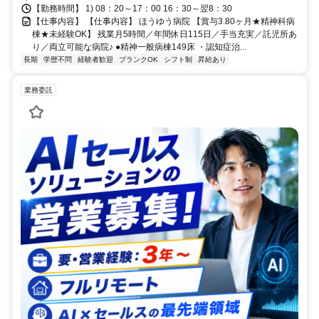
【勤務時間】 1) 08：20～17：00 16：30～翌8：30
【仕事内容】 【仕事内容】 ほうゆう病院 【賞与3.80ヶ月★精神科病
棟★未経験OK】 残業月5時間／年間休日115日／手当充実／託児所あ
り／両立可能な病院♪ ●精神一般病棟149床 ・認知症治...
長期
学歴不問
経験者歓迎
ブランクOK
シフト制
昇給あり
業務委託