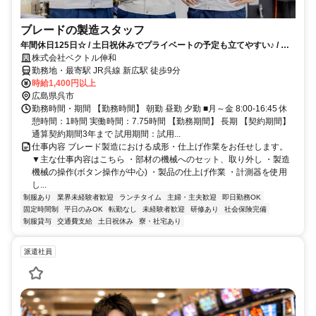
ブレードの製造スタッフ
年間休日125日☆ / 土日祝休みでプライベートの予定も立てやすい♪ / 未
経験OK！
株式会社ベクトル伸和
勤務地・最寄駅 JR呉線 新広駅 徒歩9分
時給1,400円以上
広島県呉市
勤務時間・期間 【勤務時間】 朝勤 昼勤 夕勤 ■月～金 8:00-16:45 休
憩時間：1時間 実働時間：7.75時間 【勤務期間】 長期 【契約期間】
通算契約期間3年まで 試用期間：試用...
仕事内容 ブレード製造における成形・仕上げ作業をお任せします。
▼主な仕事内容はこちら ・部材の機械へのセット、取り外し ・製造
機械の操作(ボタン操作が中心) ・製品の仕上げ作業 ・計測器を使用
し...
制服あり
業界未経験者歓迎
ランチタイム
主婦・主夫歓迎
即日勤務OK
固定時間制
平日のみOK
転勤なし
未経験者歓迎
研修あり
社会保険完備
制服貸与
交通費支給
土日祝休み
寮・社宅あり
派遣社員