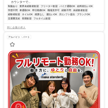
カウンターで...
制服あり
業界未経験者歓迎
フリーター歓迎
バイク通勤OK
給料前払いOK
学歴不問
車通勤OK
即日勤務OK
職場見学可
経験不問
未経験者歓迎
経験者歓迎
ネイルOK
残業なし
週払いOK
月1シフト提出
ブランクOK
交通費支給
長期歓迎
フルタイム歓迎
同じ企業の求人
アルバイト・パート