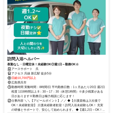
訪問入浴ヘルパー
夜勤なし・日曜定休！未経験OK◎週1日～勤務OK☆
アースサポート 呉
アクセス 呉線 新広駅 徒歩5分
日給10,700円以上
広島県呉市
勤務時間 実働時間：8時間/日 平均勤務日数：1ヶ月あたり20日 週2日
程度 1日8時間以上 8：30～17：30（休憩1時間）※多少残業がある
日があります※勤務日は極力相談に応じます！
仕事内容 ＼＼【アピールポイント】／／ ◆【介護資格は入社後で
OK！未経験歓迎】 介護未経験者歓迎！訪問入浴未経験もOK！ 充実
の研修とサポートで、安心して始められます。 ◆【週1,2日～OK！...