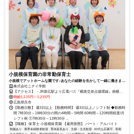
小規模保育園の非常勤保育士
小規模でアットホームな園です♪あなたの経験を生かして一緒に働きませ
んか？
株式会社ニチイ学館
【アクセス】 ・JR新広駅より広電バス『横路交差点循環線』南横路
停留所下車 徒歩1分・JR安芸阿賀駅より徒歩15分 ■住 所 広島県 呉市
時給1,135円～1,235円
広横路1丁目8番32号 ■アクセス ・JR新広駅より広電バス『横路交差
広島県呉市
点循環線』南横路停留所下車 徒歩1分・JR安芸阿賀駅より徒歩15分
【勤務日数】 週3日以上 【勤務時間】 週3日以上／シフト制 ◆勤務時
間 7時30分～18時30分の間の4時間～5時間 60時間～120時間程度/月
シフト例 ①7時30分～12時30分 ...
【職種】 保育士 小規模保育園 【雇用形態】 パート・アルバイト
制服あり
業界未経験者歓迎
育休延長あり
主婦・主夫歓迎
60代も応募可
長期