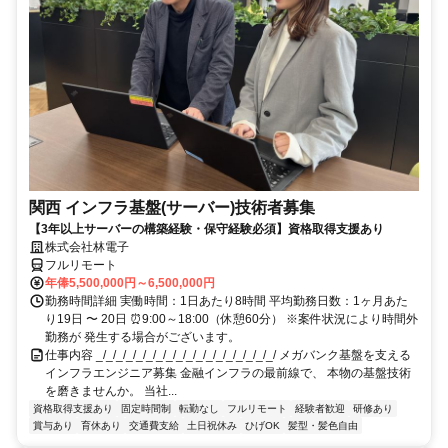
関西 インフラ基盤(サーバー)技術者募集
【3年以上サーバーの構築経験・保守経験必須】資格取得支援あり
株式会社林電子
フルリモート
年俸5,500,000円～6,500,000円
勤務時間詳細 実働時間：1日あたり8時間 平均勤務日数：1ヶ月あた
り19日 〜 20日 ⏰9:00～18:00（休憩60分） ※案件状況により時間外
勤務が 発生する場合がございます。
仕事内容 _/_/_/_/_/_/_/_/_/_/_/_/_/_/_/_/_/_/ メガバンク基盤を支える
インフラエンジニア募集 金融インフラの最前線で、 本物の基盤技術
を磨きませんか。 当社...
資格取得支援あり
固定時間制
転勤なし
フルリモート
経験者歓迎
研修あり
賞与あり
育休あり
交通費支給
土日祝休み
ひげOK
髪型・髪色自由