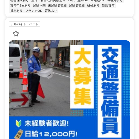
社会保険あり
産休・育休取得実績あり
バイク通勤OK
車通勤OK
職場見学可
賞与年1回あり
経験不問
未経験者歓迎
経験者歓迎
研修あり
制服貸与
賞与あり
ブランクOK
育休あり
アルバイト・パート