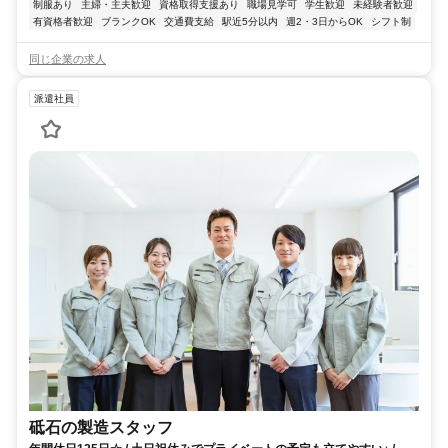
制服あり
主婦・主夫歓迎
資格取得支援あり
職場見学可
学生歓迎
未経験者歓迎
有資格者歓迎
ブランクOK
交通費支給
駅近5分以内
週2・3日からOK
シフト制
同じ企業の求人
派遣社員
砥石の製造スタッフ