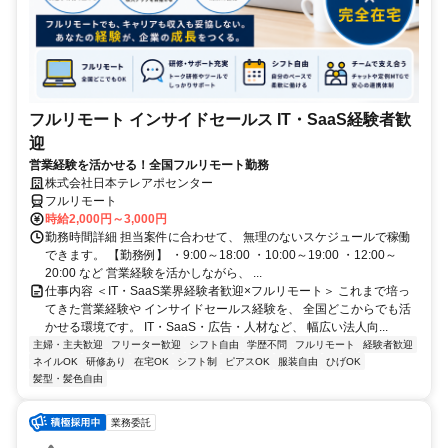
フルリモート インサイドセールス IT・SaaS経験者歓
迎
営業経験を活かせる！全国フルリモート勤務
株式会社日本テレアポセンター
フルリモート
時給2,000円～3,000円
勤務時間詳細 担当案件に合わせて、 無理のないスケジュールで稼働
できます。 【勤務例】 ・9:00～18:00 ・10:00～19:00 ・12:00～
20:00 など 営業経験を活かしながら、 ...
仕事内容 ＜IT・SaaS業界経験者歓迎×フルリモート＞ これまで培っ
てきた営業経験や インサイドセールス経験を、 全国どこからでも活
かせる環境です。 IT・SaaS・広告・人材など、 幅広い法人向...
主婦・主夫歓迎
フリーター歓迎
シフト自由
学歴不問
フルリモート
経験者歓迎
ネイルOK
研修あり
在宅OK
シフト制
ピアスOK
服装自由
ひげOK
髪型・髪色自由
業務委託