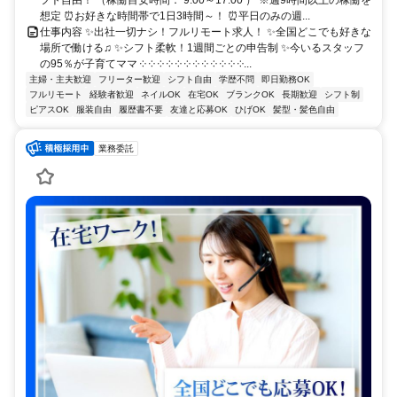
フト自由！ （稼働目安時間： 9:00～17:00 ） ※週9時間以上の稼働を
想定 ⏰お好きな時間帯で1日3時間～！ ⏰平日のみの週...
仕事内容 ✨出社一切ナシ！フルリモート求人！ ✨全国どこでも好きな
場所で働ける♫ ✨シフト柔軟！1週間ごとの申告制 ✨今いるスタッフ
の95％が子育てママ ༶ ༶ ༶ ༶ ༶ ༶ ༶ ༶ ༶ ༶ ༶ ༶...
主婦・主夫歓迎
フリーター歓迎
シフト自由
学歴不問
即日勤務OK
フルリモート
経験者歓迎
ネイルOK
在宅OK
ブランクOK
長期歓迎
シフト制
ピアスOK
服装自由
履歴書不要
友達と応募OK
ひげOK
髪型・髪色自由
業務委託