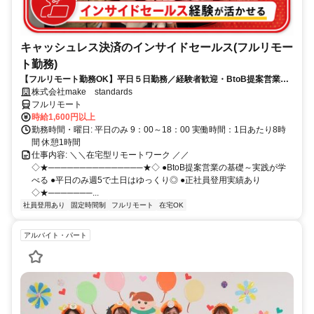
キャッシュレス決済のインサイドセールス(フルリモー
ト勤務)
【フルリモート勤務OK】平日５日勤務／経験者歓迎・BtoB提案営業で
スキルアップ
株式会社make standards
フルリモート
時給1,600円以上
勤務時間・曜日: 平日のみ 9：00～18：00 実働時間：1日あたり8時
間 休憩1時間
仕事内容: ＼＼在宅型リモートワーク ／／
◇★───────────────★◇ ●BtoB提案営業の基礎～実践が学
べる ●平日のみ週5で土日はゆっくり◎ ●正社員登用実績あり
◇★───────...
社員登用あり
固定時間制
フルリモート
在宅OK
アルバイト・パート