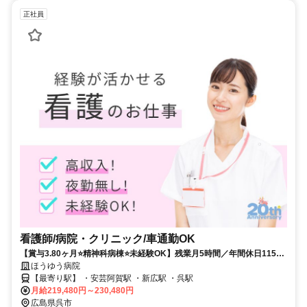
正社員
看護師/病院・クリニック/車通勤OK
【賞与3.80ヶ月⭐精神科病棟⭐未経験OK】残業月5時間／年間休日115日
／手当充実／託児所あり／両立可能な病院✨
ほうゆう病院
【最寄り駅】 ・安芸阿賀駅 ・新広駅 ・呉駅
月給219,480円～230,480円
広島県呉市