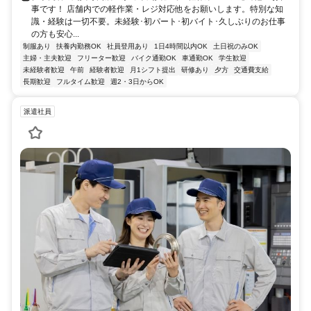
事です！ 店舗内での軽作業・レジ対応他をお願いします。特別な知
識・経験は一切不要。未経験･初パート･初バイト･久しぶりのお仕事
の方も安心...
制服あり
扶養内勤務OK
社員登用あり
1日4時間以内OK
土日祝のみOK
主婦・主夫歓迎
フリーター歓迎
バイク通勤OK
車通勤OK
学生歓迎
未経験者歓迎
午前
経験者歓迎
月1シフト提出
研修あり
夕方
交通費支給
長期歓迎
フルタイム歓迎
週2・3日からOK
派遣社員