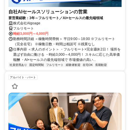
自社AIセールスソリューションの営業
要営業経験：3年～フルリモート／AI×セールスの最先端領域
株式会社Algoage
フルリモート
時給3,000円～4,000円
勤務時間詳細 ＜稼働時間帯例＞ 平日9:00～18:00 ※フルリモート
（完全在宅） ※稼働日数・時間は相談可 ※残業なし
仕事内容 ＜求人のポイント＞ ・フルリモート×完全週休2日！ 場所を
選ばず自由に働ける ・時給3,000～4,000円！ スキルに応じた高単価
報酬 ・AI×セールスの最先端領域で 市場価値の高い...
社員登用あり
固定時間制
フルリモート
経験者歓迎
在宅OK
長期歓迎
アルバイト・パート