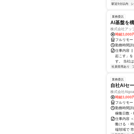
駅近5分以内
シ
業務委託
AI基盤を
株式会社アッ
時給3,000
フルリモー
勤務時間詳
仕事内容 
起こす」を
す。 当社
社員登用あり
業務委託
自社AIセ
株式会社Algoa
時給3,000
フルリモー
勤務時間詳細
稼働日数・
仕事内容 
働ける ・時
端領域で 市