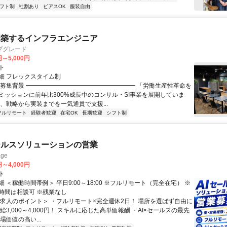
フト制
社割あり
ピアスOK
服装自由
構築するインフラエンジニア
プグレード
円～5,000円
ト
細 フレックスタイム制
▏募集背景 ━━━━━━━━━━━━━━━━━━ 「労働生産性革命を
ミッションに前年比300%成長中のコンサル・SI事業を展開していま
は、戦略から実装までを一気通貫で支援...
フルリモート
経験者歓迎
在宅OK
長期歓迎
シフト制
ールスソリューションの営業
ge
円～4,000円
ト
 ＜稼働時間帯例＞ 平日9:00～18:00 ※フルリモート（完全在宅） ※
時間は相談可 ※残業なし
＜求人のポイント＞ ・フルリモート×完全週休2日！ 場所を選ばず自由に
給3,000～4,000円！ スキルに応じた高単価報酬 ・AI×セールスの最先
場価値の高い...