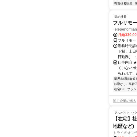
有資格者歓迎
契約社員
フルリモー
Teleperform
月給330,0
フルリモー
勤務時間詳
ト制：土日
日勤務） ・
仕事内容 
ていないポ
らわれず、新
業界未経験者歓
転勤なし
経験
在宅OK
ブラン
同じ企業の求人
アルバイト・パ
【在宅】社
地歴など)
トライのオン