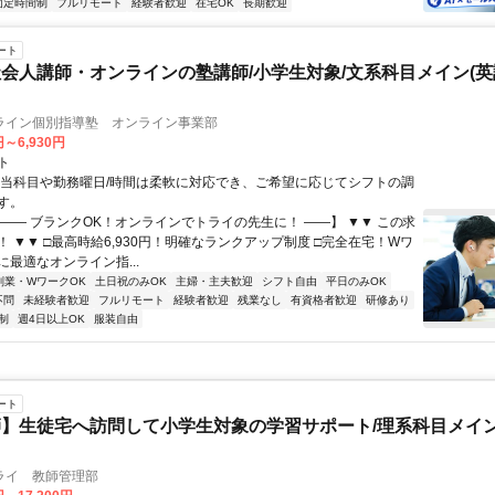
固定時間制
フルリモート
経験者歓迎
在宅OK
長期歓迎
ート
会人講師・オンラインの塾講師/小学生対象/文系科目メイン(
ライン個別指導塾 オンライン事業部
円～6,930円
ト
担当科目や勤務曜日/時間は柔軟に対応でき、ご希望に応じてシフトの調
す。
【―― ブランクOK！オンラインでトライの先生に！ ――】 ▼▼ この求
T！ ▼▼ □最高時給6,930円！明確なランクアップ制度 □完全在宅！Wワ
最適なオンライン指...
副業・WワークOK
土日祝のみOK
主婦・主夫歓迎
シフト自由
平日のみOK
不問
未経験者歓迎
フルリモート
経験者歓迎
残業なし
有資格者歓迎
研修あり
制
週4日以上OK
服装自由
ート
】生徒宅へ訪問して小学生対象の学習サポート/理系科目メイン
ライ 教師管理部