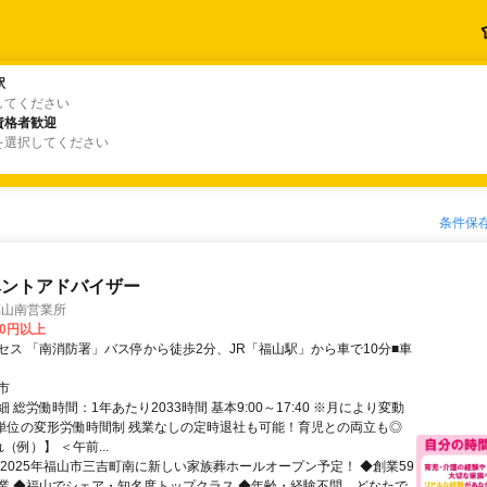
駅
駅
してください
資格者歓迎
資格者歓迎
を選択してください
条件保
ベントアドバイザー
福山南営業所
00円以上
セス 「南消防署」バス停から徒歩2分、JR「福山駅」から車で10分■車
市
 総労働時間：1年あたり2033時間 基本9:00～17:40 ※月により変動
年単位の変形労働時間制 残業なしの定時退社も可能！育児との両立も◎
（例）】 ＜午前...
◆2025年福山市三吉町南に新しい家族葬ホールオープン予定！ ◆創業59
業 ◆福山でシェア・知名度トップクラス ◆年齢・経験不問、どなたで