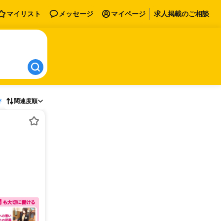
マイリスト
メッセージ
マイページ
求人掲載のご相談
存
関連度順