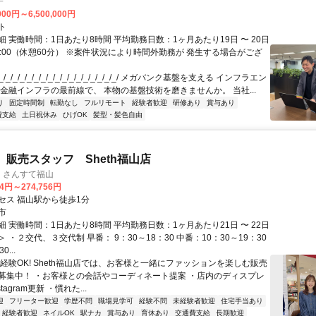
子
000円～6,500,000円
ト
 実働時間：1日あたり8時間 平均勤務日数：1ヶ月あたり19日 〜 20日
18:00（休憩60分） ※案件状況により時間外勤務が 発生する場合がござ
/_/_/_/_/_/_/_/_/_/_/_/_/_/_/_/_/ メガバンク基盤を支える インフラエン
 金融インフラの最前線で、 本物の基盤技術を磨きませんか。 当社...
り
固定時間制
転勤なし
フルリモート
経験者歓迎
研修あり
賞与あり
費支給
土日祝休み
ひげOK
髪型・髪色自由
 販売スタッフ Sheth福山店
店 さんすて福山
74円～274,756円
セス 福山駅から徒歩1分
市
 実働時間：1日あたり8時間 平均勤務日数：1ヶ月あたり21日 〜 22日
 ・２交代、３交代制 早番： 9：30～18：30 中番：10：30～19：30
...
未経験OK! Sheth福山店では、お客様と一緒にファッションを楽しむ販売
募集中！ ・お客様との会話やコーディネート提案 ・店内のディスプレ
tagram更新 ・慣れた...
迎
フリーター歓迎
学歴不問
職場見学可
経験不問
未経験者歓迎
住宅手当あり
経験者歓迎
ネイルOK
駅ナカ
賞与あり
育休あり
交通費支給
長期歓迎