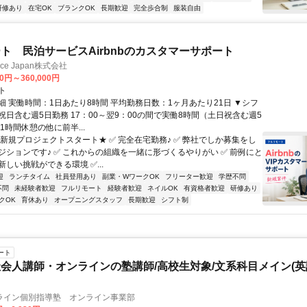
研修あり
在宅OK
ブランクOK
長期歓迎
完全歩合制
服装自由
ト 民泊サービスAirbnbのカスタマーサポート
ance Japan株式会社
00円～360,000円
ト
細 実働時間：1日あたり8時間 平均勤務日数：1ヶ月あたり21日 ▼シフ
祝日含む週5日勤務 17：00～翌9：00の間で実働8時間（土日祝含む週5
1時間休憩の他に前半...
★新規プロジェクトスタート★ ✅ 完全在宅勤務♪ ✅ 弊社でしか募集をし
ジションです♪ ✅ これからの組織を一緒に形づくるやりがい ✅ 前例にと
しい挑戦ができる環境 ✅...
迎
ランチタイム
社員登用あり
副業・WワークOK
フリーター歓迎
学歴不問
不問
未経験者歓迎
フルリモート
経験者歓迎
ネイルOK
有資格者歓迎
研修あり
クOK
育休あり
オープニングスタッフ
長期歓迎
シフト制
ート
会人講師・オンラインの塾講師/高校生対象/文系科目メイン(
ライン個別指導塾 オンライン事業部