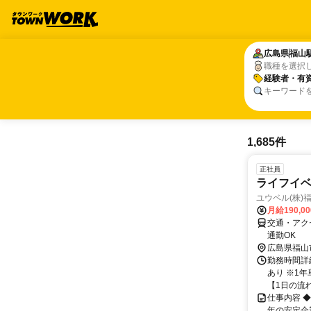
広島県
広島県
福山
福山
職種を選択
経験者・有
経験者・有
キーワード
1,685件
正社員
ライフイ
ユウベル(株)
月給190,0
交通・アク
通勤OK
広島県福山
勤務時間詳細
あり ※1
【1日の流れ
仕事内容 
年の安定企