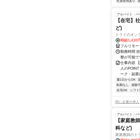
社員登用あり
アルバイト・パ
【在宅】社
ど)
トライのオン
時給1,430
フルリモー
勤務時間 
整が可能で
仕事内容 
人のPOIN
ーク・副業に
週1日からOK
転勤なし
経験
在宅OK
シフト
同じ企業の求人
アルバイト・パ
【家庭教師
科など)
家庭教師のト