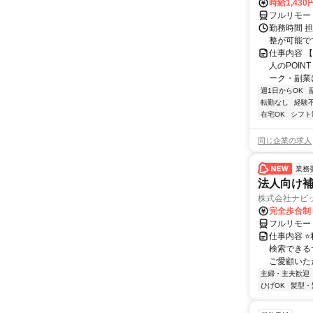
時給1,430
フルリモー
勤務時間 
整が可能で
仕事内容 
人のPOIN
ーク・副業に
週1日からOK
転勤なし
経験
在宅OK
シフト
同じ企業の求人
業務
法人向け
株式会社ナビ
完全歩合制
フルリモー
仕事内容 
検索できる
ご愛顧いただ
主婦・主夫歓迎
ひげOK
髪型・