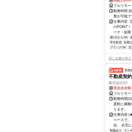
時給1,800
フルリモー
勤務時間 
整が可能で
仕事内容 
のPOINT
ーク・副業も
週1日からOK
学生歓迎
転勤
ブランクOK
交
同じ企業の求人
業務
不動産契
株式会社D2
完全歩合制
フルリモー
勤務時間詳細
柔軟に稼働
ります。
仕事内容 □
ペースで、 
在、 在宅にて
制服あり
ラン