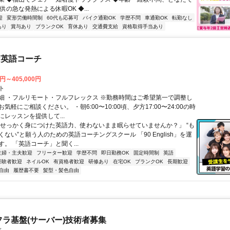
供の急な発熱による休暇OK ◆...
迎
変形労働時間制
60代も応募可
バイク通勤OK
学歴不問
車通勤OK
転勤なし
あり
賞与あり
ブランクOK
育休あり
交通費支給
資格取得手当あり
な英語コーチ
0円～405,000円
ト
細 ・フルリモート・フルフレックス ※勤務時間はご希望第一で調整し
気軽にご相談ください。 ・朝6:00〜10:00頃、夕方17:00〜24:00の時
レッスンを提供して...
「せっかく身につけた英語力、使わないまま眠らせていませんか？」 “も
ない”と願う人のための英語コーチングスクール 「90 English」を運
。 「英語コーチ」と聞く...
主婦・主夫歓迎
フリーター歓迎
学歴不問
即日勤務OK
固定時間制
英語
経験者歓迎
ネイルOK
有資格者歓迎
研修あり
在宅OK
ブランクOK
長期歓迎
自由
履歴書不要
髪型・髪色自由
フラ基盤(サーバー)技術者募集