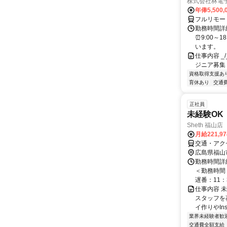
株式会社林電
年俸5,500,
フルリモー
勤務時間詳細
⏰9:00～
います。
仕事内容 _/_
ジニア募集
資格取得支援あ
育休あり
交通
正社員
未経験OK
Sheth 福山
月給221,9
交通・アク
広島県福山
勤務時間詳細
＜勤務時間＞
遅番：11：30
仕事内容 
スタッフを
イ作りやIns
業界未経験者歓
交通費全額支給