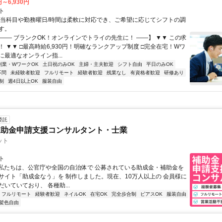
円～6,930円
ト
担当科目や勤務曜日/時間は柔軟に対応でき、ご希望に応じてシフトの調
す。
【―― ブランクOK！オンラインでトライの先生に！ ――】 ▼▼ この求
T！ ▼▼ □最高時給6,930円！明確なランクアップ制度 □完全在宅！Wワ
最適なオンライン指...
副業・WワークOK
土日祝のみOK
主婦・主夫歓迎
シフト自由
平日のみOK
不問
未経験者歓迎
フルリモート
経験者歓迎
残業なし
有資格者歓迎
研修あり
制
週4日以上OK
服装自由
委託
補助金申請支援コンサルタント・士業
ット
ト
⭐私たちは、公官庁や全国の自治体で 公募されている助成金・補助金を
サイト「助成金なう」を 制作しました。現在、10万人以上の 会員様に
いていており、 各種助...
フルリモート
経験者歓迎
ネイルOK
在宅OK
完全歩合制
ピアスOK
服装自由
髪色自由