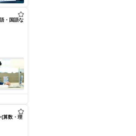
英語・国語な
(算数・理