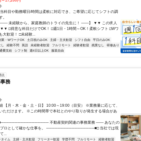
円～17,200円
ト
担当科目や勤務曜日/時間は柔軟に対応でき、ご希望に応じてシフトの調
す。
【―― 未経験から、家庭教師のトライの先生に！ ――】 ▼▼ この求人
！ ▼▼ □得意な科目だけでOK！ □週1日・1時間～OK！柔軟シフト □Wワ
大歓迎！ □未経験...
副業・WワークOK
土日祝のみOK
主婦・主夫歓迎
シフト自由
平日のみOK
なし
経験不問
英語
未経験者歓迎
フルリモート
経験者歓迎
残業なし
研修あり
通費支給
シフト制
週4日以上OK
服装自由
委託
約事務
ト
 【月・木・金・土・日】 10:00～19:00（目安） ※業務量に応じて、
いただけます。 ※この時間帯で本社とのやり取りが発生する場合があ
■───────────────── 不動産契約関連の事務業務 ―― あなたの
プロとして確かな仕事を。 ─────────────────■□ 当社では現
...
チタイム
主婦・主夫歓迎
フリーター歓迎
学歴不問
フルリモート
経験者歓迎