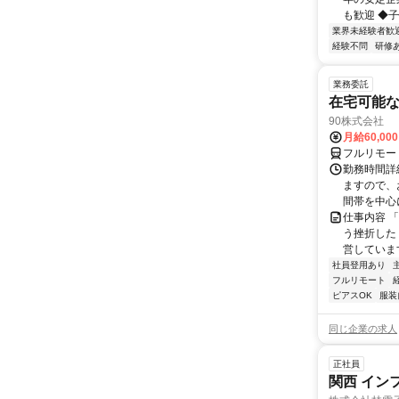
も歓迎 ◆子
業界未経験者歓
経験不問
研修
業務委託
在宅可能
90株式会社
月給60,00
フルリモー
勤務時間詳
ますので、お
間帯を中心に
仕事内容 
う挫折したく
営しています
社員登用あり
フルリモート
ピアスOK
服装
同じ企業の求人
正社員
関西 イン