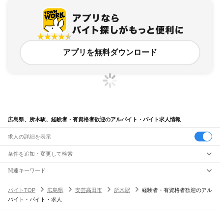
アプリを無料ダウンロード
広島県、所木駅、経験者・有資格者歓迎のアルバイト・バイト求人情報
求人の詳細を表示
条件を追加・変更して検索
市区町村を追加・変更
関連キーワード
完全在宅ワーク 全国
シール貼り 在宅
現在地周辺
ガチャガチャ
犬カフェ
広島県
駅を追加・変更
バイトTOP
広島県
安芸高田市
所木駅
経験者・有資格者歓迎のアル
広島県
すべて
バイト・バイト・求人
広島市
すべて
職種を追加・変更
JR山陽本線(岡山～三原)
中区
東区
南区
西区
安佐南区
安佐北区
安芸区
佐伯区
大門駅
東福山駅
福山駅
備後赤坂駅
松永駅
東尾道駅
尾道駅
糸崎駅
三原駅
飲食・フードサービス