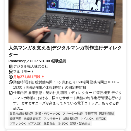
人気マンガを支える|デジタルマンガ制作進行ディレク
ター
Photoshop／CLIP STUDIO経験必須
デジタル職人株式会社
フルリモート
月給271,881円以上
勤務時間詳細 総労働時間：1ヶ月あたり160時間 勤務時間は10:00～
19:00（実働8時間／休憩1時間）の固定時間制
仕事内容 雇用形態：契約社員 職種：ディレクター 〇業務概要 デジタ
ルマンガ制作における、様々なサポート業務の制作進行管理を行いま
す。 ますますニーズが高まってきている電子コミック。あらゆる作
品の...
業界未経験者歓迎
副業・WワークOK
フリーター歓迎
学歴不問
固定時間制
経験不問
未経験者歓迎
フルリモート
経験者歓迎
ネイルOK
在宅OK
ブランクOK
ピアスOK
服装自由
ひげOK
髪型・髪色自由