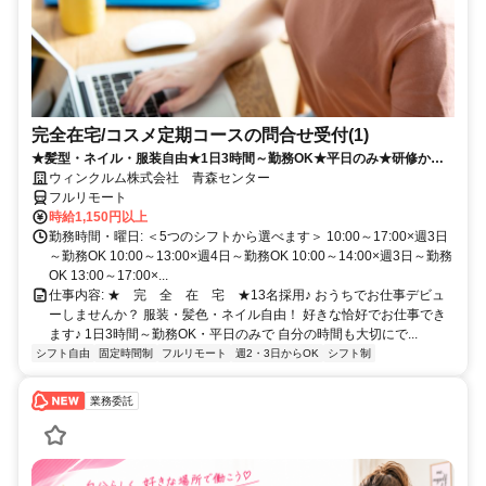
完全在宅/コスメ定期コースの問合せ受付(1)
★髪型・ネイル・服装自由★1日3時間～勤務OK★平日のみ★研修から
フルリモート！
ウィンクルム株式会社 青森センター
フルリモート
時給1,150円以上
勤務時間・曜日: ＜5つのシフトから選べます＞ 10:00～17:00×週3日
～勤務OK 10:00～13:00×週4日～勤務OK 10:00～14:00×週3日～勤務
OK 13:00～17:00×...
仕事内容: ★ 完 全 在 宅 ★13名採用♪ おうちでお仕事デビュ
ーしませんか？ 服装・髪色・ネイル自由！ 好きな恰好でお仕事でき
ます♪ 1日3時間～勤務OK・平日のみで 自分の時間も大切にで...
シフト自由
固定時間制
フルリモート
週2・3日からOK
シフト制
業務委託