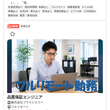
い…」 「地...
社員登用あり
固定時間制
転勤なし
フルリモート
経験者歓迎
ネイルOK
研修あり
在宅OK
賞与あり
育休あり
長期休暇あり
ピアスOK
土日祝休み
服装自由
髪型・髪色自由
派遣社員
品質保証エンジニア
株式会社プラウドスリー
フルリモート