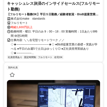
キャッシュレス決済のインサイドセールス(フルリモー
ト勤務)
【フルリモート勤務OK】平日５日勤務／経験者歓迎・BtoB提案営業で
スキルアップ
株式会社make standards
フルリモート
時給1,600円以上
勤務時間・曜日: 平日のみ 9：00～18：00 実働時間：1日あたり8時
間 休憩1時間
仕事内容: ＼＼在宅型リモートワーク ／／
◇★───────────────★◇ ●BtoB提案営業の基礎～実践が学
べる ●平日のみ週5で土日はゆっくり◎ ●正社員登用実績あり
◇★───────...
社員登用あり
固定時間制
フルリモート
在宅OK
契約社員