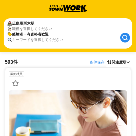
広島県
所木駅
職種を選択してください
経験者・有資格者歓迎
キーワードを選択してください
593件
条件保存
関連度順
契約社員