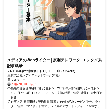
メディアのWebライター│原則テレワーク│エンタメ系
記事執筆
テレビ局運営の情報サイト★リモート◎（AirWork）
株式会社メディアネットワーク(本社)
フルリモート
月給270,000円以上
勤務時間詳細 実働時間：1日あたり7時間 平均勤務日数：1ヶ月あた
り20日 〜 23日 11：00～19：00（実働7時間、休憩1時間） ※土日祝
休み
仕事内容 雇用形態：契約社員 職種：その他Webサービス/制作、ライ
ター/編集、Webサイト運営 テレビ局のオウンドメディアに掲載する