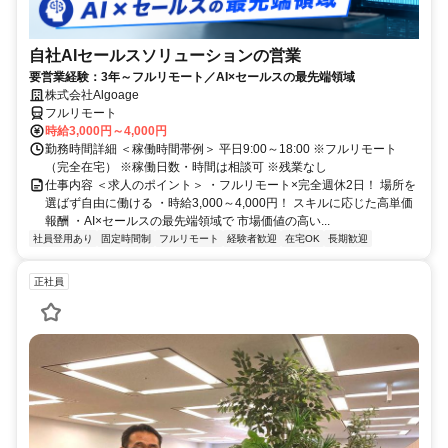
自社AIセールスソリューションの営業
要営業経験：3年～フルリモート／AI×セールスの最先端領域
株式会社Algoage
フルリモート
時給3,000円～4,000円
勤務時間詳細 ＜稼働時間帯例＞ 平日9:00～18:00 ※フルリモート
（完全在宅） ※稼働日数・時間は相談可 ※残業なし
仕事内容 ＜求人のポイント＞ ・フルリモート×完全週休2日！ 場所を
選ばず自由に働ける ・時給3,000～4,000円！ スキルに応じた高単価
報酬 ・AI×セールスの最先端領域で 市場価値の高い...
社員登用あり
固定時間制
フルリモート
経験者歓迎
在宅OK
長期歓迎
正社員