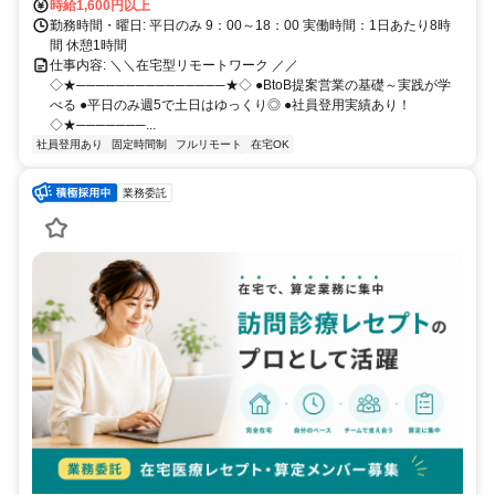
時給1,600円以上
勤務時間・曜日: 平日のみ 9：00～18：00 実働時間：1日あたり8時
間 休憩1時間
仕事内容: ＼＼在宅型リモートワーク ／／
◇★───────────────★◇ ●BtoB提案営業の基礎～実践が学
べる ●平日のみ週5で土日はゆっくり◎ ●社員登用実績あり！
◇★───────...
社員登用あり
固定時間制
フルリモート
在宅OK
業務委託