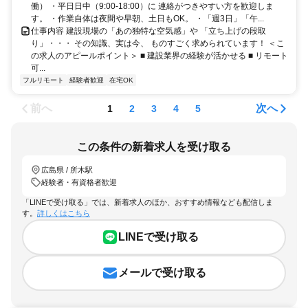
働） ・平日日中（9:00-18:00）に 連絡がつきやすい方を歓迎しま
す。 ・作業自体は夜間や早朝、土日もOK。 ・「週3日」「午...
仕事内容 建設現場の「あの独特な空気感」や 「立ち上げの段取
り」・・・ その知識、実は今、 ものすごく求められています！ ＜こ
の求人のアピールポイント＞ ■ 建設業界の経験が活かせる ■ リモート
可...
フルリモート
経験者歓迎
在宅OK
前へ
次へ
1
2
3
4
5
この条件の新着求人を受け取る
広島県 / 所木駅
経験者・有資格者歓迎
「LINEで受け取る」では、新着求人のほか、おすすめ情報なども配信しま
す。
詳しくはこちら
LINEで受け取る
メールで受け取る