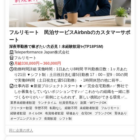
フルリモート 民泊サービスAirbnbのカスタマーサポ
ート
深夜帯勤務で稼ぎたい方必見！未経験歓迎✨(TP18PSM)
Teleperformance Japan株式会社
フルリモート
月給330,000円～360,000円
勤務時間詳細 実働時間：1日あたり8時間 平均勤務日数：1ヶ月あた
り21日 ▼シフト制：土日祝日含む週5日勤務 17：00～翌9：00の間
で実働8時間（土日祝含む週5日勤務） ・1時間休憩の他に前半...
仕事内容 ★新規プロジェクトスタート★ ✅ 完全在宅勤務♪ ✅ 弊社で
しか募集をしていないポジションです♪ ✅ これからの組織を一緒に形
づくるやりがい ✅ 前例にとらわれず、新しい挑戦ができる環境 ✅...
業界未経験者歓迎
ランチタイム
社員登用あり
副業・WワークOK
フリーター歓迎
学歴不問
転勤なし
経験不問
未経験者歓迎
フルリモート
経験者歓迎
ネイルOK
有資格者歓迎
研修あり
在宅OK
ブランクOK
育休あり
オープニングスタッフ
長期歓迎
シフト制
同じ企業の求人