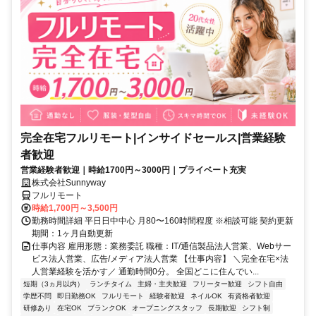
完全在宅フルリモート|インサイドセールス|営業経験
者歓迎
営業経験者歓迎｜時給1700円～3000円｜プライベート充実
株式会社Sunnyway
フルリモート
時給1,700円～3,500円
勤務時間詳細 平日日中中心 月80〜160時間程度 ※相談可能 契約更新
期間：1ヶ月自動更新
仕事内容 雇用形態：業務委託 職種：IT/通信製品法人営業、Webサー
ビス法人営業、広告/メディア法人営業 【仕事内容】 ＼完全在宅×法
人営業経験を活かす／ 通勤時間0分。 全国どこに住んでい...
短期（3ヵ月以内）
ランチタイム
主婦・主夫歓迎
フリーター歓迎
シフト自由
学歴不問
即日勤務OK
フルリモート
経験者歓迎
ネイルOK
有資格者歓迎
研修あり
在宅OK
ブランクOK
オープニングスタッフ
長期歓迎
シフト制