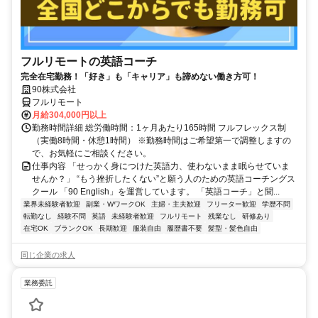
フルリモートの英語コーチ
完全在宅勤務！「好き」も「キャリア」も諦めない働き方可！
90株式会社
フルリモート
月給304,000円以上
勤務時間詳細 総労働時間：1ヶ月あたり165時間 フルフレックス制
（実働8時間・休憩1時間） ※勤務時間はご希望第一で調整しますの
で、お気軽にご相談ください。
仕事内容 「せっかく身につけた英語力、使わないまま眠らせていま
せんか？」 “もう挫折したくない”と願う人のための英語コーチングス
クール 「90 English」を運営しています。 「英語コーチ」と聞...
業界未経験者歓迎
副業・WワークOK
主婦・主夫歓迎
フリーター歓迎
学歴不問
転勤なし
経験不問
英語
未経験者歓迎
フルリモート
残業なし
研修あり
在宅OK
ブランクOK
長期歓迎
服装自由
履歴書不要
髪型・髪色自由
同じ企業の求人
業務委託