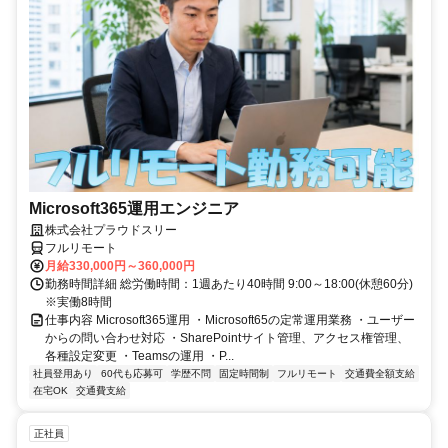
Microsoft365運用エンジニア
株式会社プラウドスリー
フルリモート
月給330,000円～360,000円
勤務時間詳細 総労働時間：1週あたり40時間 9:00～18:00(休憩60分)
※実働8時間
仕事内容 Microsoft365運用 ・Microsoft65の定常運用業務 ・ユーザー
からの問い合わせ対応 ・SharePointサイト管理、アクセス権管理、
各種設定変更 ・Teamsの運用 ・P...
社員登用あり
60代も応募可
学歴不問
固定時間制
フルリモート
交通費全額支給
在宅OK
交通費支給
正社員