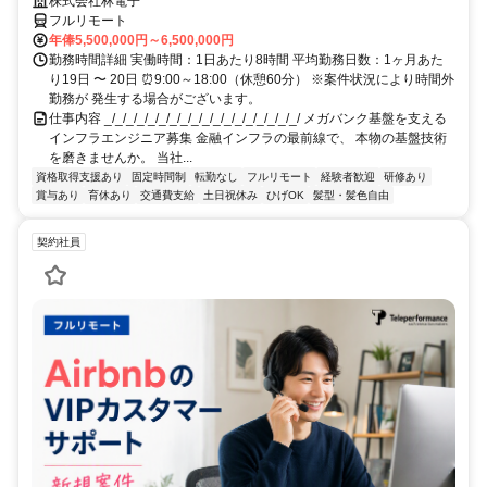
株式会社林電子
フルリモート
年俸5,500,000円～6,500,000円
勤務時間詳細 実働時間：1日あたり8時間 平均勤務日数：1ヶ月あた
り19日 〜 20日 ⏰9:00～18:00（休憩60分） ※案件状況により時間外
勤務が 発生する場合がございます。
仕事内容 _/_/_/_/_/_/_/_/_/_/_/_/_/_/_/_/_/_/ メガバンク基盤を支える
インフラエンジニア募集 金融インフラの最前線で、 本物の基盤技術
を磨きませんか。 当社...
資格取得支援あり
固定時間制
転勤なし
フルリモート
経験者歓迎
研修あり
賞与あり
育休あり
交通費支給
土日祝休み
ひげOK
髪型・髪色自由
契約社員