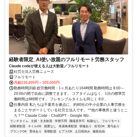
経験者限定_AI使い放題のフルリモート労務スタッフ
Claude codeが使える人は大歓迎／フルリモート
社労士法人労務ニュース
フルリモート
月給230,000円～300,000円
勤務時間詳細 総労働時間：1ヶ月あたり164時間 勤務時間は 8:00～
20:00の間で自由に調整できます。 コアタイムはなく、1日の標準労
働時間は8時間です。 フレキシブルタイムも同じく 8:0...
仕事内容 私たちは千葉市を拠点に、約80社の中小企業の人事労務を
まるごとサポートしている社労士法人です。 **他の事務所と違うとこ
ろ？** Claude Code・ChatGPT・Google Wo...
ランチタイム
主婦・主夫歓迎
学歴不問
職場見学可
転勤なし
フルリモート
経験者歓迎
ネイルOK
残業なし
有資格者歓迎
研修あり
在宅OK
賞与あり
ブランクOK
育休あり
長期歓迎
ピアスOK
土日祝休み
服装自由