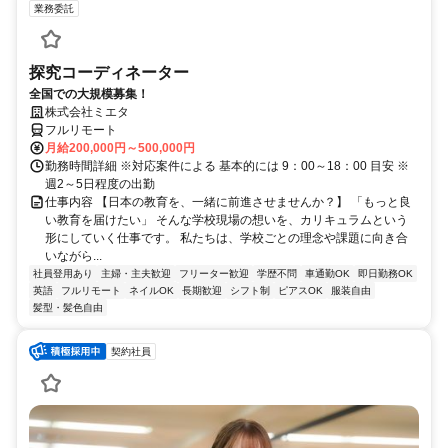
業務委託
探究コーディネーター
全国での大規模募集！
株式会社ミエタ
フルリモート
月給200,000円～500,000円
勤務時間詳細 ※対応案件による 基本的には 9：00～18：00 目安 ※
週2～5日程度の出勤
仕事内容 【日本の教育を、一緒に前進させませんか？】 「もっと良
い教育を届けたい」 そんな学校現場の想いを、カリキュラムという
形にしていく仕事です。 私たちは、学校ごとの理念や課題に向き合
いながら...
社員登用あり
主婦・主夫歓迎
フリーター歓迎
学歴不問
車通勤OK
即日勤務OK
英語
フルリモート
ネイルOK
長期歓迎
シフト制
ピアスOK
服装自由
髪型・髪色自由
契約社員