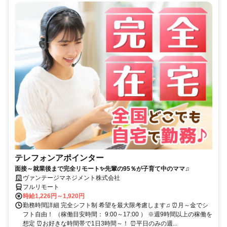
テレフォンアポインター
面接～就業後まで完全リモート✨先輩の95％が子育て中のママ♫
ヴァンテージマネジメント株式会社
フルリモート
時給1,226円～1,920円
勤務時間詳細 完全シフト制 希望を最大限考慮します♫ ⏰月～金でシ
フト自由！ （稼働目安時間： 9:00～17:00 ） ※週9時間以上の稼働を
想定 ⏰お好きな時間帯で1日3時間～！ ⏰平日のみの週...