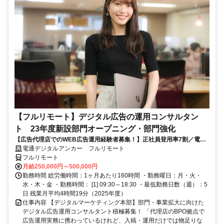
【フルリモート】デジタル広告の運用コンサルタン
ト 23年度新設部門オープニング・部門強化
【広告代理店でのWEB広告運用経験者募集！】正社員登用率7割／電通
G／全国×完全在宅／年休126日・土日祝休み／残業月平均4時間19分
電通デジタルアンカー フルリモート
フルリモート
月給250,000円～500,000円
勤務時間 総労働時間：1ヶ月あたり160時間 ・勤務曜日：月・火・
水・木・金 ・勤務時間： [1] 09:30～18:30 ・最低勤務日数（週）：5
日 残業月平均4時間19分（2025年度）
仕事内容 【デジタルマーケティング本部】部門・事業拡大に向けた
デジタル広告運用コンサルタント積極募集！ 「代理店のBPO拠点で
広告運用実務に携わっているけれど、入稿・運用だけでは物足りな