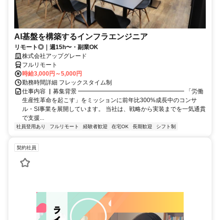
AI基盤を構築するインフラエンジニア
リモート◎｜週15h〜・副業OK
株式会社アップグレード
フルリモート
時給3,000円～5,000円
勤務時間詳細 フレックスタイム制
仕事内容 ▏募集背景 ━━━━━━━━━━━━━━━━━━ 「労働
生産性革命を起こす」をミッションに前年比300%成長中のコンサ
ル・SI事業を展開しています。 当社は、戦略から実装までを一気通貫
で支援...
社員登用あり
フルリモート
経験者歓迎
在宅OK
長期歓迎
シフト制
契約社員