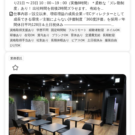
り21日 〜 23日 10：00～19：00（実働8時間） ＊柔軟な「ズレ勤制
度」あり！ 出社時間を前後2時間ズラせます。 有給を...
仕事内容 ✅設立以来、増収増益の成長企業 ✅ECディレクターとして
成長できる環境 ✅主観によらない評価制度「360度評価」を採用 ✅年
間休日平均128日＆土日祝休み ―――――――――――――...
資格取得支援あり
学歴不問
固定時間制
フルリモート
経験者歓迎
ネイルOK
研修あり
在宅OK
賞与あり
ブランクOK
育休あり
交通費支給
長期歓迎
資格取得手当あり
社割あり
長期休暇あり
ピアスOK
土日祝休み
服装自由
ひげOK
業務委託