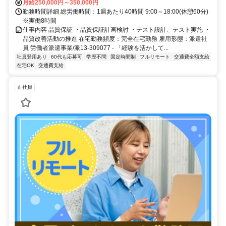
月給250,000円～350,000円
勤務時間詳細 総労働時間：1週あたり40時間 9:00～18:00(休憩60分)
※実働8時間
仕事内容 品質保証 ・品質保証計画検討 ・テスト設計、テスト実施 ・
品質改善活動の推進 在宅勤務頻度：完全在宅勤務 雇用形態：派遣社
員 労働者派遣事業/派13-309077 - 「経験を活かして...
社員登用あり
60代も応募可
学歴不問
固定時間制
フルリモート
交通費全額支給
在宅OK
交通費支給
正社員