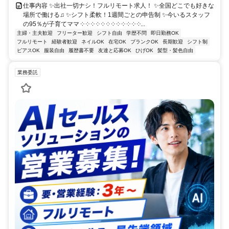
仕事内容 ✨出社一切ナシ！フルリモート求人！ ✨全国どこでも好きな
場所で働ける♫ ✨シフト柔軟！1週間ごとの申告制 ✨今いるスタッフ
の95％が子育てママ ༶ ༶ ༶ ༶ ༶ ༶ ༶ ༶ ༶ ༶ ༶ ༶...
主婦・主夫歓迎
フリーター歓迎
シフト自由
学歴不問
即日勤務OK
フルリモート
経験者歓迎
ネイルOK
在宅OK
ブランクOK
長期歓迎
シフト制
ピアスOK
服装自由
履歴書不要
友達と応募OK
ひげOK
髪型・髪色自由
業務委託