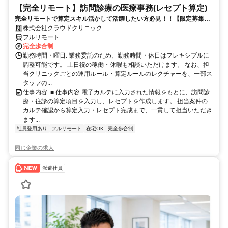
【完全リモート】訪問診療の医療事務(レセプト算定)
完全リモートで算定スキル活かして活躍したい方必見！！【限定募集】
完全リモート｜在宅医療レセプト算定（成果報酬型／業務委託）
株式会社クラウドクリニック
フルリモート
完全歩合制
勤務時間・曜日: 業務委託のため、勤務時間・休日はフレキシブルに
調整可能です。 土日祝の稼働・休暇も相談いただけます。 なお、担
当クリニックごとの運用ルール・算定ルールのレクチャーを、一部ス
タッフの...
仕事内容: ■ 仕事内容 電子カルテに入力された情報をもとに、訪問診
療・往診の算定項目を入力し、レセプトを作成します。 担当案件の
カルテ確認から算定入力・レセプト完成まで、一貫して担当いただき
ます...
社員登用あり
フルリモート
在宅OK
完全歩合制
同じ企業の求人
派遣社員