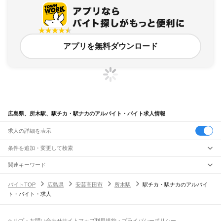
アプリを無料ダウンロード
広島県、所木駅、駅チカ・駅ナカのアルバイト・バイト求人情報
求人の詳細を表示
条件を追加・変更して検索
市区町村を追加・変更
関連キーワード
完全在宅ワーク 全国
シール貼り 在宅
現在地周辺
ガチャガチャ
犬カフェ
広島県
駅を追加・変更
バイトTOP
広島県
安芸高田市
所木駅
駅チカ・駅ナカのアルバイ
広島県
すべて
ト・バイト・求人
広島市
すべて
職種を追加・変更
JR山陽本線(岡山～三原)
中区
東区
南区
西区
安佐南区
安佐北区
安芸区
佐伯区
大門駅
東福山駅
福山駅
備後赤坂駅
松永駅
東尾道駅
尾道駅
糸崎駅
三原駅
飲食・フードサービス
呉市
竹原市
三原市
尾道市
福山市
府中市
三次市
庄原市
大竹市
東広島市
廿日市市
特徴を追加・変更
飲食・フードサービス
すべて
ヘルプ・お問い合わせ
サイトマップ
利用規約・プライバシーポリシー