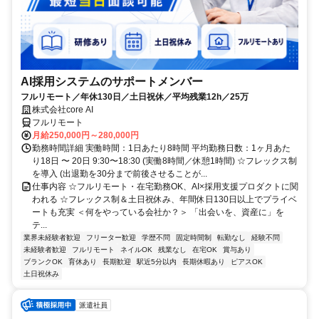
AI採用システムのサポートメンバー
フルリモート／年休130日／土日祝休／平均残業12h／25万
株式会社core AI
フルリモート
月給250,000円～280,000円
勤務時間詳細 実働時間：1日あたり8時間 平均勤務日数：1ヶ月あた
り18日 〜 20日 9:30〜18:30 (実働8時間／休憩1時間) ☆フレックス制
を導入 (出退勤を30分まで前後させることが...
仕事内容 ☆フルリモート・在宅勤務OK、AI×採用支援プロダクトに関
われる ☆フレックス制＆土日祝休み、年間休日130日以上でプライベ
ートも充実 ＜何をやっている会社か？＞ 「出会いを、資産に」を
テ...
業界未経験者歓迎
フリーター歓迎
学歴不問
固定時間制
転勤なし
経験不問
未経験者歓迎
フルリモート
ネイルOK
残業なし
在宅OK
賞与あり
ブランクOK
育休あり
長期歓迎
駅近5分以内
長期休暇あり
ピアスOK
土日祝休み
派遣社員