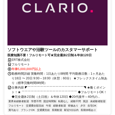
ソフトウエアや治験ツールのカスタマーサポート
医療知識不要！フルリモート可★完全週休2日制＆年休120日
ERT株式会社
フルリモート
年俸5,000,000円以上
勤務時間詳細 実働時間：1日あたり8時間 平均勤務日数：1ヶ月あた
り18日 〜 20日 9:00～18:00（休憩：60分） ★フレックスタイム制あ
り（標準労働時間8時間）
仕事内容 ◤￣￣￣￣￣￣￣￣￣￣￣￣￣￣￣￣￣￣◥ ★働くポイン
ト！★ ￣￣￣￣￣￣￣￣￣￣￣￣￣￣￣￣￣￣ ◆フルリモートOK！
◆完全週休2日制（土日祝）＆年休120日 ◆20代後半～40代の...
業界未経験者歓迎
学歴不問
固定時間制
転勤なし
経験不問
英語
未経験者歓迎
フルリモート
交通費全額支給
午前
経験者歓迎
研修あり
夕方
在宅OK
賞与あり
ブランクOK
交通費支給
長期歓迎
駅近5分以内
長期休暇あり