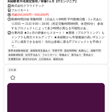
未経験者30名限定採用／研修3ヵ月【ITエンジニア】
株式会社クラウドテック
フルリモート
月給250,000円～500,000円
勤務時間詳細 実働時間：1日あたり8時間 平均勤務日数：1ヶ月あた
り20日 〜 21日 9:00～18:00（所定労働時間8時間、休憩60分） 参加
するプロジェクトによって多少時間が異なる可能性があ...
仕事内容 ★3ヵ月の研修からスタート！ ★開発（プログラミング）も
インフラも両方スキルアップ！ ★未経験から市場価値の高いITエンジ
ニアに成長できる会社！ 当社は多岐に渡るITプロジェクトを手掛け
て...
業界未経験者歓迎
資格取得支援あり
学歴不問
固定時間制
転勤なし
経験不問
未経験者歓迎
住宅手当あり
フルリモート
研修あり
賞与あり
育休あり
交通費支給
駅近5分以内
土日祝休み
服装自由
正社員