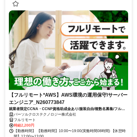
【フルリモート*AWS】AWS環境の運用保守/サーバー
エンジニア_N260773847
就業者限定CCNA・CCNP資格助成金あり/服装自由/複数名募集/フルリ
モートワーク/8月スタート/10時開始/大手通信事業関連会社勤務
パーソルクロステクノロジー株式会社
フルリモート
時給2,200円
【勤務時間】 【勤務時間】10:00〜19:00(実働時間08時間) 【休憩時
間】12:00〜13:00