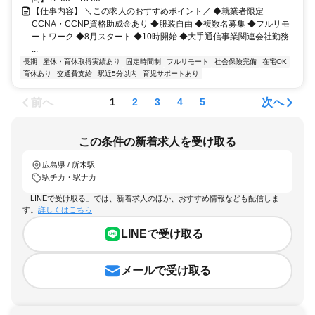
【仕事内容】 ＼この求人のおすすめポイント／ ◆就業者限定
CCNA・CCNP資格助成金あり ◆服装自由 ◆複数名募集 ◆フルリモ
ートワーク ◆8月スタート ◆10時開始 ◆大手通信事業関連会社勤務
...
長期
産休・育休取得実績あり
固定時間制
フルリモート
社会保険完備
在宅OK
育休あり
交通費支給
駅近5分以内
育児サポートあり
前へ
次へ
1
2
3
4
5
この条件の新着求人を受け取る
広島県 / 所木駅
駅チカ・駅ナカ
「LINEで受け取る」では、新着求人のほか、おすすめ情報なども配信しま
す。
詳しくはこちら
LINEで受け取る
メールで受け取る