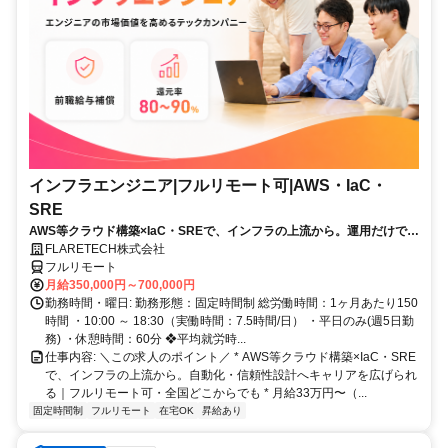
インフラエンジニア|フルリモート可|AWS・IaC・
SRE
AWS等クラウド構築×IaC・SREで、インフラの上流から。運用だけで終
わらず、自動化・信頼性設計・アーキテクチャ設計へキャリアを広げら
FLARETECH株式会社
れます。若手中心・AI駆動開発が日常。残業月10h以下・年休123日・フ
フルリモート
ルリモート可。
月給350,000円～700,000円
勤務時間・曜日: 勤務形態：固定時間制 総労働時間：1ヶ月あたり150
時間 ・10:00 ～ 18:30（実働時間：7.5時間/日） ・平日のみ(週5日勤
務) ・休憩時間：60分 ❖平均就労時...
仕事内容: ＼この求人のポイント／ * AWS等クラウド構築×IaC・SRE
で、インフラの上流から。自動化・信頼性設計へキャリアを広げられ
る｜フルリモート可・全国どこからでも * 月給33万円〜（...
固定時間制
フルリモート
在宅OK
昇給あり