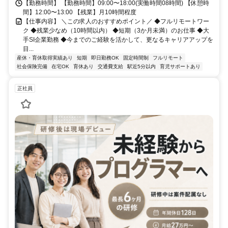
【勤務時間】 【勤務時間】09:00〜18:00(実働時間08時間) 【休憩時
間】12:00〜13:00 【残業】月10時間程度
【仕事内容】 ＼この求人のおすすめポイント／ ◆フルリモートワー
ク ◆残業少なめ（10時間以内） ◆短期（3か月未満）のお仕事 ◆大
手SI企業勤務 ◆今までのご経験を活かして、更なるキャリアアップを
目...
産休・育休取得実績あり
短期
即日勤務OK
固定時間制
フルリモート
社会保険完備
在宅OK
育休あり
交通費支給
駅近5分以内
育児サポートあり
正社員