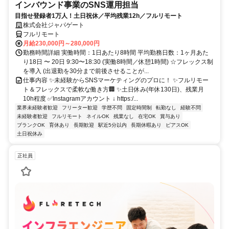
インバウンド事業のSNS運用担当
目指せ登録者1万人！土日祝休／平均残業12h／フルリモート
株式会社ジャパゲート
フルリモート
月給230,000円～280,000円
勤務時間詳細 実働時間：1日あたり8時間 平均勤務日数：1ヶ月あた
り18日 〜 20日 9:30〜18:30 (実働8時間／休憩1時間) ☆フレックス制
を導入 (出退勤を30分まで前後させることが...
仕事内容 ✨未経験からSNSマーケティングのプロに！ ✨フルリモー
ト＆フレックスで柔軟な働き方🏢 ✨土日休み(年休130日)、残業月
10h程度 ✅Instagramアカウント ↓ https:/...
業界未経験者歓迎
フリーター歓迎
学歴不問
固定時間制
転勤なし
経験不問
未経験者歓迎
フルリモート
ネイルOK
残業なし
在宅OK
賞与あり
ブランクOK
育休あり
長期歓迎
駅近5分以内
長期休暇あり
ピアスOK
土日祝休み
正社員