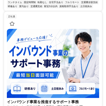
ランチタイム
固定時間制
転勤なし
住宅手当あり
フルリモート
交通費全額支給
研修あり
賞与あり
交通費支給
駅近5分以内
資格取得手当あり
土日祝休み
正社員
インバウンド事業を推進するサポート事務