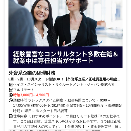
外資系企業の経理財務
8月・9月・10月スタート相談OK！【外資系企業／正社員登用の可能性
大／700万～800万／リモート勤務OK】経理財務
ヘイズ・スペシャリスト・リクルートメント・ジャパン株式会社
フルリモート
時給3,000円～4,500円
勤務時間 フレックスタイム制度 ＜勤務時間について＞ 9:00～
17:00(実働7時間00分 休憩1時間) ※残業月5～10時間程度 ＜勤務開始
時期＞ 即日～ ※スタート日相談可
仕事内容 ＼おすすめポイント／ 1つ目はリモート勤務OKのお仕事で
す。 2つ目は経験、英語スキルを活かせるお仕事です。 3つ目は正社
員登用の可能性大の求人です。 【 仕事内容 】 ・資金管理業務（日...