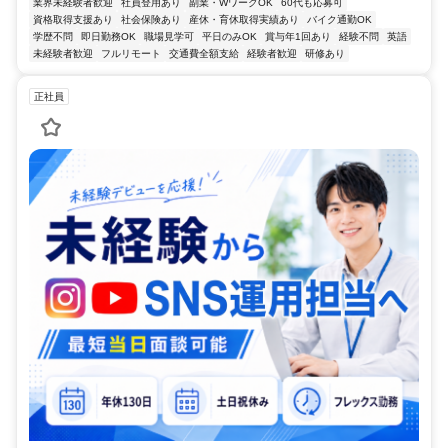
業界未経験者歓迎
社員登用あり
副業・WワークOK
60代も応募可
資格取得支援あり
社会保険あり
産休・育休取得実績あり
バイク通勤OK
学歴不問
即日勤務OK
職場見学可
平日のみOK
賞与年1回あり
経験不問
英語
未経験者歓迎
フルリモート
交通費全額支給
経験者歓迎
研修あり
正社員