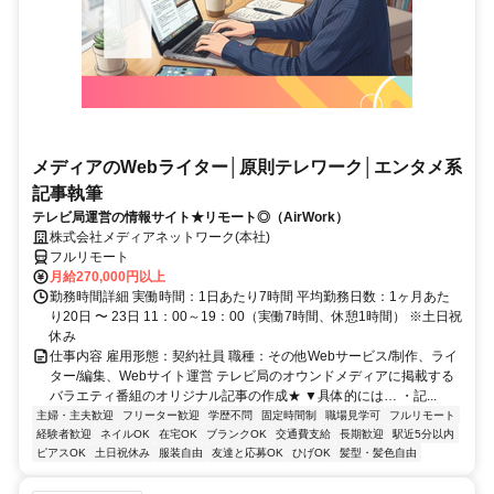
メディアのWebライター│原則テレワーク│エンタメ系
記事執筆
テレビ局運営の情報サイト★リモート◎（AirWork）
株式会社メディアネットワーク(本社)
フルリモート
月給270,000円以上
勤務時間詳細 実働時間：1日あたり7時間 平均勤務日数：1ヶ月あた
り20日 〜 23日 11：00～19：00（実働7時間、休憩1時間） ※土日祝
休み
仕事内容 雇用形態：契約社員 職種：その他Webサービス/制作、ライ
ター/編集、Webサイト運営 テレビ局のオウンドメディアに掲載する
バラエティ番組のオリジナル記事の作成★ ▼具体的には… ・記...
主婦・主夫歓迎
フリーター歓迎
学歴不問
固定時間制
職場見学可
フルリモート
経験者歓迎
ネイルOK
在宅OK
ブランクOK
交通費支給
長期歓迎
駅近5分以内
ピアスOK
土日祝休み
服装自由
友達と応募OK
ひげOK
髪型・髪色自由