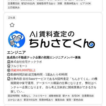
交通費支給
駅近5分以内
資格取得手当あり
深夜
長期休暇あり
ピアスOK
土日祝休み
正社員
エンジニア
急成長の不動産テック企業の初期エンジニアメンバー募集
株式会社住宅テックラボ
フルリモート
月給300,000円以上
勤務時間詳細 総労働時間：1週あたり40時間
仕事内容 自社SaasサービスであるAI賃料査定「ちんさてくん」の機
能開発や保守運用、データベース構築の仕事になります。 弊社はベ
ンチャー企業になります。 自ら考え主体的に開発業務ができる方を
探してい...
固定時間制
転勤なし
フルリモート
経験者歓迎
駅ナカ
在宅OK
交通費支給
まかないあり
駅近5分以内
長期休暇あり
服装自由
髪型・髪色自由