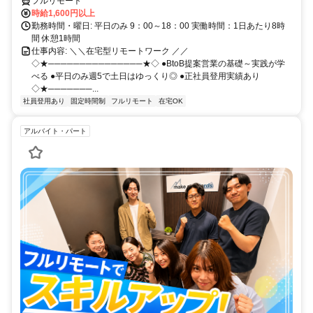
フルリモート
時給1,600円以上
勤務時間・曜日: 平日のみ 9：00～18：00 実働時間：1日あたり8時
間 休憩1時間
仕事内容: ＼＼在宅型リモートワーク ／／
◇★───────────────★◇ ●BtoB提案営業の基礎～実践が学
べる ●平日のみ週5で土日はゆっくり◎ ●正社員登用実績あり
◇★───────...
社員登用あり
固定時間制
フルリモート
在宅OK
アルバイト・パート