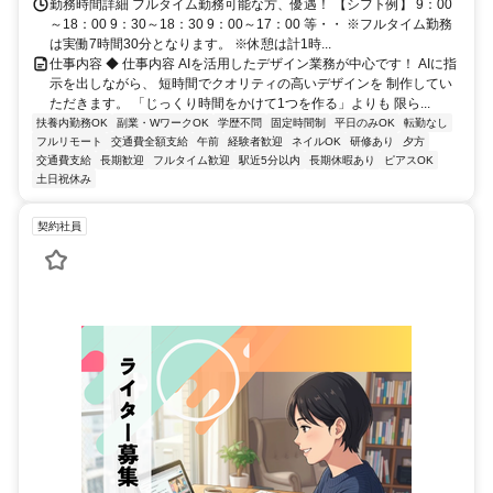
勤務時間詳細 フルタイム勤務可能な方、優遇！ 【シフト例】 9：00
～18：00 9：30～18：30 9：00～17：00 等・・ ※フルタイム勤務
は実働7時間30分となります。 ※休憩は計1時...
仕事内容 ◆ 仕事内容 AIを活用したデザイン業務が中心です！ AIに指
示を出しながら、 短時間でクオリティの高いデザインを 制作してい
ただきます。 「じっくり時間をかけて1つを作る」よりも 限ら...
扶養内勤務OK
副業・WワークOK
学歴不問
固定時間制
平日のみOK
転勤なし
フルリモート
交通費全額支給
午前
経験者歓迎
ネイルOK
研修あり
夕方
交通費支給
長期歓迎
フルタイム歓迎
駅近5分以内
長期休暇あり
ピアスOK
土日祝休み
契約社員