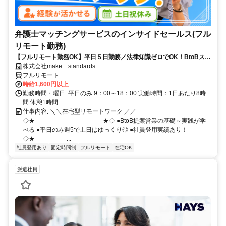
弁護士マッチングサービスのインサイドセールス(フル
リモート勤務)
【フルリモート勤務OK】平日５日勤務／法律知識ゼロでOK！BtoBスキ
ルが身につく営業職
株式会社make standards
フルリモート
時給1,600円以上
勤務時間・曜日: 平日のみ 9：00～18：00 実働時間：1日あたり8時
間 休憩1時間
仕事内容: ＼＼在宅型リモートワーク ／／
◇★───────────────★◇ ●BtoB提案営業の基礎～実践が学
べる ●平日のみ週5で土日はゆっくり◎ ●社員登用実績あり！
◇★───────...
社員登用あり
固定時間制
フルリモート
在宅OK
派遣社員