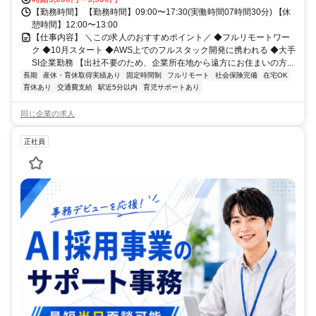
【勤務時間】 【勤務時間】09:00〜17:30(実働時間07時間30分) 【休
憩時間】12:00〜13:00
【仕事内容】 ＼この求人のおすすめポイント／ ◆フルリモートワー
ク ◆10月スタート ◆AWS上でのフルスタック開発に携われる ◆大手
SI企業勤務 【出社不要のため、企業所在地から遠方にお住まいの方...
長期
産休・育休取得実績あり
固定時間制
フルリモート
社会保険完備
在宅OK
育休あり
交通費支給
駅近5分以内
育児サポートあり
同じ企業の求人
正社員