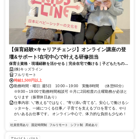
【保育経験×キャリアチェンジ】オンライン講座の登
壇&サポート!在宅中心で叶える研修担当
保育士資格・現場経験を活かせる｜完全在宅で働ける｜子どもたちの安
心を守る役割｜家庭と両立しやすい環境｜在宅＋チーム連携｜腰を据え
(株)キッズライン
て長く働ける方歓迎｜30～40代活躍中！
フルリモート
時給1,500円以上
勤務時間・曜日: 週5日 10:00～19:00 実働8時間 （休憩60分）
※9:00～19:00で勤務時間相談可 ※月に2回程度の土曜勤務が必須と
なります（振替休日あり）
仕事内容: ＼“教える”ではなく、“寄り添い育てる”。安心して働けるシ
ッターを、一緒につくる仕事／ 子育てを支えるプロを育てる、やり
がいあるお仕事です。 オンライン中心で、体力的な負担も少なめ！
...
社員登用あり
固定時間制
フルリモート
シフト制
昇給あり
アルバイト・パート