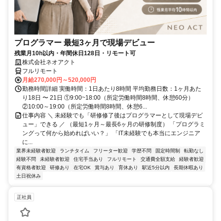
プログラマー 最短3ヶ月で現場デビュー
残業月10h以内・年間休日128日・リモート可
株式会社ネオアクト
フルリモート
月給270,000円～520,000円
勤務時間詳細 実働時間：1日あたり8時間 平均勤務日数：1ヶ月あた
り18日 〜 21日 ①9:00~18:00（所定労働時間8時間、休憩60分）
②10:00～19:00（所定労働時間8時間、休憩6...
仕事内容 ＼ 未経験でも「研修修了後はプログラマーとして現場デビ
ュー」できる ／ （最短1ヶ月～最長6ヶ月の研修制度） 「プログラミ
ングって何から始めればいい？」 「IT未経験でも本当にエンジニア
に...
業界未経験者歓迎
ランチタイム
フリーター歓迎
学歴不問
固定時間制
転勤なし
経験不問
未経験者歓迎
住宅手当あり
フルリモート
交通費全額支給
経験者歓迎
有資格者歓迎
研修あり
在宅OK
賞与あり
育休あり
駅近5分以内
長期休暇あり
土日祝休み
正社員