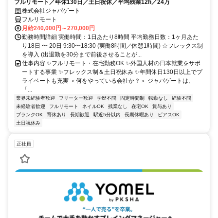
フルリモート／年休130日／土日祝休／平均残業12h／24万
株式会社ジャパゲート
フルリモート
月給240,000円～270,000円
勤務時間詳細 実働時間：1日あたり8時間 平均勤務日数：1ヶ月あた
り18日 〜 20日 9:30〜18:30 (実働8時間／休憩1時間) ☆フレックス制
を導入 (出退勤を30分まで前後させることが...
仕事内容 ✨フルリモート・在宅勤務OK ✨外国人材の日本就業をサポ
ートする事業 ✨フレックス制＆土日祝休み ✨年間休日130日以上でプ
ライベートも充実 ＜何をやっている会社か？＞ ジャパゲートは、
「...
業界未経験者歓迎
フリーター歓迎
学歴不問
固定時間制
転勤なし
経験不問
未経験者歓迎
フルリモート
ネイルOK
残業なし
在宅OK
賞与あり
ブランクOK
育休あり
長期歓迎
駅近5分以内
長期休暇あり
ピアスOK
土日祝休み
正社員