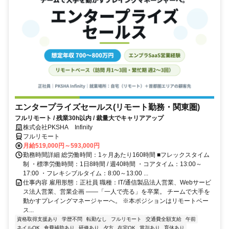
エンタープライズセールス(リモート勤務・関東圏)
フルリモート / 残業30h以内 / 裁量大でキャリアアップ
株式会社PKSHA Infinity
フルリモート
月給519,000円～593,000円
勤務時間詳細 総労働時間：1ヶ月あたり160時間 ■フレックスタイム
制 ・標準労働時間：1日8時間 / 週40時間 ・コアタイム：13:00～
17:00 ・フレキシブルタイム：8:00～13:00 ...
仕事内容 雇用形態：正社員 職種：IT/通信製品法人営業、Webサービ
ス法人営業、営業企画 ――「一人で売る」を卒業。 チームで大手を
動かすプレイングマネージャーへ。 ※本ポジションはリモートベー
ス...
資格取得支援あり
学歴不問
転勤なし
フルリモート
交通費全額支給
午前
ネイルOK
食費補助あり
研修あり
夕方
在宅OK
賞与あり
育休あり