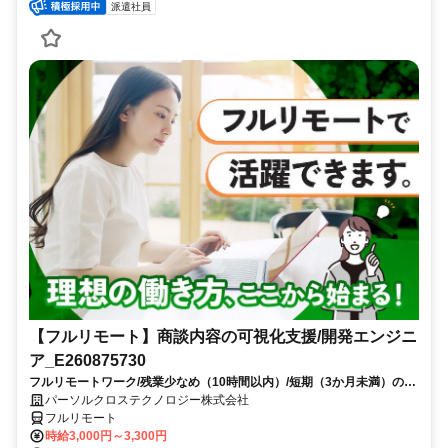
派遣社員
【フルリモート】商談内容の可視化支援/開発エンジニ
ア_E260875730
フルリモートワーク/残業少なめ（10時間以内）/短期（3か月未満）のお
仕事/大手SI企業勤務/今までのご経験を活かして、更なるキャリアアップ
パーソルクロステクノロジー株式会社
を目指せます
フルリモート
時給3,000円～3,300円