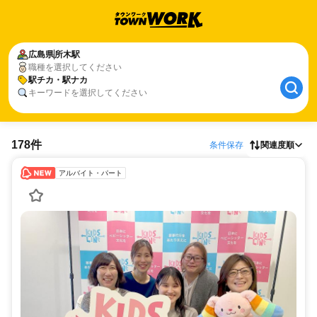
広島県
所木駅
職種を選択してください
駅チカ・駅ナカ
キーワードを選択してください
178件
条件保存
関連度順
アルバイト・パート